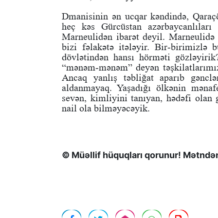
Dmanisinin ən ucqar kəndində, Qaraçö
heç kəs Gürcüstan azərbaycanlıları
Marneulidən ibarət deyil. Marneulidə 
bizi fəlakətə itələyir. Bir-birimizl
dövlətindən hansı hörməti gözləyirik
“mənəm-mənəm” deyən təşkilatlarımız 
Ancaq yanlış təbliğat aparıb gəncl
aldanmayaq. Yaşadığı ölkənin mənafe
sevən, kimliyini tanıyan, hədəfi olan 
nail ola bilməyəcəyik.
© Müəllif hüquqları qorunur! Mətndən 