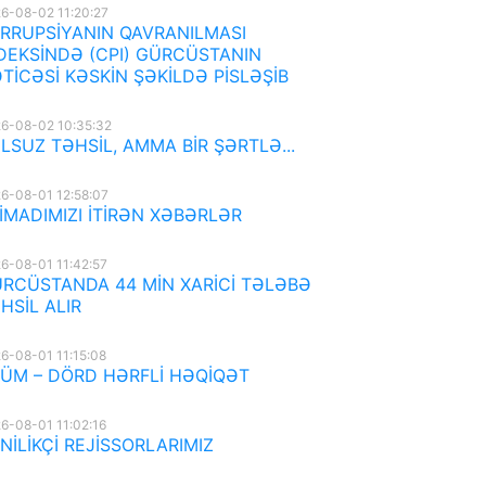
6-08-02 11:20:27
RRUPSİYANIN QAVRANILMASI
DEKSİNDƏ (CPI) GÜRCÜSTANIN
TİCƏSİ KƏSKİN ŞƏKİLDƏ PİSLƏŞİB
6-08-02 10:35:32
LSUZ TƏHSİL, AMMA BİR ŞƏRTLƏ...
6-08-01 12:58:07
İMADIMIZI İTİRƏN XƏBƏRLƏR
6-08-01 11:42:57
RCÜSTANDA 44 MİN XARİCİ TƏLƏBƏ
HSİL ALIR
6-08-01 11:15:08
ÜM – DÖRD HƏRFLİ HƏQİQƏT
6-08-01 11:02:16
NİLİKÇİ REJİSSORLARIMIZ