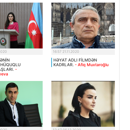
.2020
16:57 21.11.2020
KƏNİN
HƏYAT ADLI FİLMDƏN
RHÜQUQLU
KADRLAR.
- Afiq Muxtaroğlu
ŞLARI.
-
yeva
.2020
12:47 05.12.2020