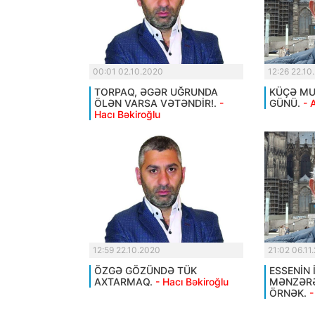
00:01 02.10.2020
12:26 22.10
TORPAQ, ƏGƏR UĞRUNDA
KÜÇƏ MUS
ÖLƏN VARSA VƏTƏNDİR!.
-
GÜNÜ.
- 
Hacı Bəkiroğlu
12:59 22.10.2020
21:02 06.11
ÖZGƏ GÖZÜNDƏ TÜK
ESSENİN 
AXTARMAQ.
- Hacı Bəkiroğlu
MƏNZƏRƏ
ÖRNƏK.
-