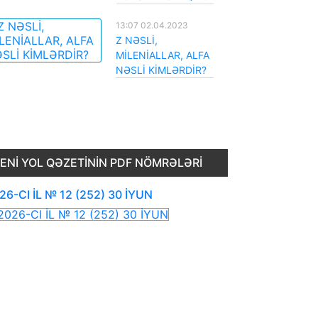
13:07 02.04.2023
Z NƏSLİ,
MİLENİALLAR, ALFA
NƏSLİ KİMLƏRDİR?
ENI YOL QƏZETININ PDF NÖMRƏLƏRI
26-CI İL № 12 (252) 30 İYUN