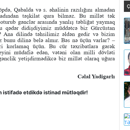
Ç
pdə, Qabalda və s. əhalinin razılığını almadan
 adından təşkilat qura bilməz. Bu millət tək
oturub gənclər arasında yanlış təbliğat yaymaq
ə bu qədər didişdiyimiz müddətcə biz Gürcüstan
? Ana dilində təhsilimiz əldən gedir və bizim
bunu dilinə belə almır. Bəs nə üçün varlar? –
əri korlamaq üçün. Bu cür təxribatlara gərək
yini müdafiə edən, vətəni olan milli dövləti
gənclik yetişdirmədikcə biz millət olaraq uğura
Cəlal Yadigarlı
istifadə etdikdə istinad mütləqdir!