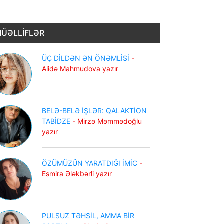
ÜƏLLİFLƏR
ÜÇ DİLDƏN ƏN ÖNƏMLİSİ
-
Alidə Mahmudova yazır
BELƏ-BELƏ İŞLƏR: QALAKTİON
TABİDZE
- Mirzə Məmmədoğlu
yazır
ÖZÜMÜZÜN YARATDIĞI İMİC
-
Esmira Ələkbərli yazır
PULSUZ TƏHSİL, AMMA BİR