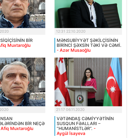
.2020
12:31 22.10.2020
İQİÇİSİNİN BİR
MƏNSUBİYYƏT ŞƏKİLÇİSİNİN
Afiq Muxtaroğlu
BİRİNCİ ŞƏXSİN TƏKİ VƏ CƏMİ.
- Azər Musaoğlu
.2020
21:17 06.11.2020
İNSAN
VƏTƏNDAŞ CƏMİYYƏTİNİN
LƏRİNDƏN BİR NEÇƏ
SUSQUN FƏALLARI –
 Afiq Muxtaroğlu
“HUMANİSTLƏR”.
-
Aygül İsayeva