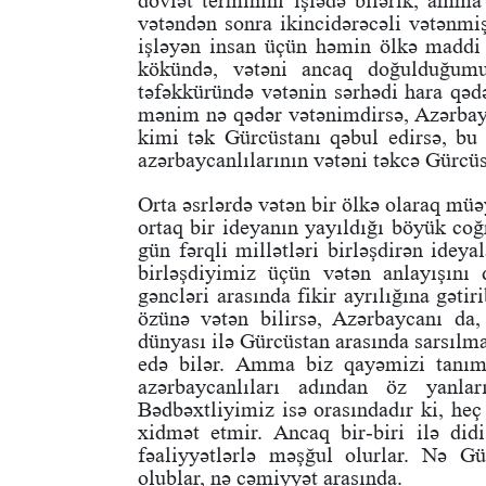
dövlət terminini işlədə bilərik, amma
vətəndən sonra ikincidərəcəli vətənmi
işləyən insan üçün həmin ölkə maddi 
kökündə, vətəni ancaq doğulduğumu
təfəkküründə vətənin sərhədi hara qədə
mənim nə qədər vətənimdirsə, Azərbayc
kimi tək Gürcüstanı qəbul edirsə, bu
azərbaycanlılarının vətəni təkcə Gürcü
Orta əsrlərdə vətən bir ölkə olaraq mü
ortaq bir ideyanın yayıldığı böyük coğ
gün fərqli millətləri birləşdirən ideya
birləşdiyimiz üçün vətən anlayışını
gəncləri arasında fikir ayrılığına gəti
özünə vətən bilirsə, Azərbaycanı da
dünyası ilə Gürcüstan arasında sarsılm
edə bilər. Amma biz qayəmizi tanım
azərbaycanlıları adından öz yanları
Bədbəxtliyimiz isə orasındadır ki, heç 
xidmət etmir. Ancaq bir-biri ilə didi
fəaliyyətlərlə məşğul olurlar. Nə G
olublar, nə cəmiyyət arasında.