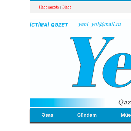
Haqqımızda
Əlaqə
Əsas
Gündəm
Müəl