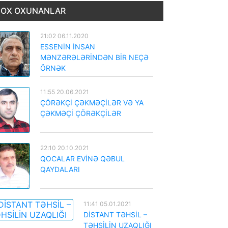
OX OXUNANLAR
21:02 06.11.2020
ESSENİN İNSAN
MƏNZƏRƏLƏRİNDƏN BİR NEÇƏ
ÖRNƏK
11:55 20.06.2021
ÇÖRƏKÇİ ÇƏKMƏÇİLƏR VƏ YA
ÇƏKMƏÇİ ÇÖRƏKÇİLƏR
22:10 20.10.2021
QOCALAR EVİNƏ QƏBUL
QAYDALARI
11:41 05.01.2021
DİSTANT TƏHSİL –
TƏHSİLİN UZAQLIĞI