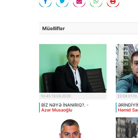
Müəlliflər
10:45 19.09.2020
22:08 01.10
BİZ NƏYƏ İNANIRIQ?.
-
ƏRİNDİYİ
Azər Musaoğlu
Həmid Sa