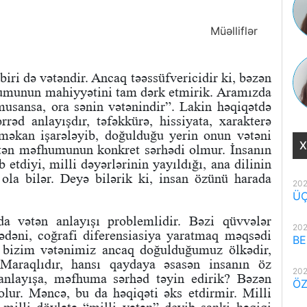
Müəlliflər
iri də vətəndir. Ancaq təəssüfvericidir ki, bəzən
umunun mahiyyətini tam dərk etmirik. Aramızda
musansa, ora sənin vətənindir”. Lakin həqiqətdə
əd anlayışdır, təfəkkürə, hissiyata, xarakterə
 məkan işarələyib, doğulduğu yerin onun vətəni
X
tən məfhumunun konkret sərhədi olmur. İnsanın
etdiyi, milli dəyərlərinin yayıldığı, ana dilinin
 ola bilər. Deyə bilərik ki, insan özünü harada
202
ÜÇ
da vətən anlayışı problemlidir. Bəzi qüvvələr
202
ədəni, coğrafi diferensiasiya yaratmaq məqsədi
BE
i, bizim vətənimiz ancaq doğulduğumuz ölkədir,
Maraqlıdır, hansı qaydaya əsasən insanın öz
202
 anlayışa, məfhuma sərhəd təyin edirik? Bəzən
ÖZ
olur. Məncə, bu da həqiqəti əks etdirmir. Milli