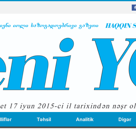
liflər
Təhsil
Analitik
Digər