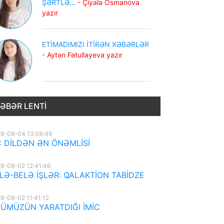
ŞƏRTLƏ...
- Çiyalə Osmanova
yazır
ETİMADIMIZI İTİRƏN XƏBƏRLƏR
- Aytən Fətullayeva yazır
ƏBƏR LENTI
6-08-04 13:06:49
 DİLDƏN ƏN ÖNƏMLİSİ
6-08-02 12:41:46
LƏ-BELƏ İŞLƏR: QALAKTİON TABİDZE
6-08-02 11:41:12
ÜMÜZÜN YARATDIĞI İMİC