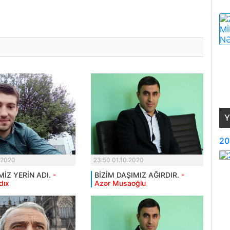
Y
20
.2020
23:50 01.10.2020
MİZ YERİN ADI.
-
BİZİM DAŞIMIZ AĞIRDIR.
-
dıx
Azər Musaoğlu