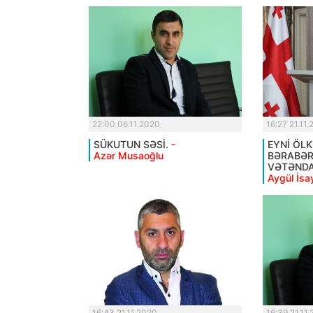
22:00 06.11.2020
16:27 21.11
SÜKUTUN SƏSİ.
-
EYNİ ÖL
Azər Musaoğlu
BƏRABƏ
VƏTƏNDA
Aygül İsa
16:43 21.11.2020
16:39 21.11