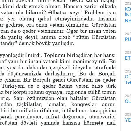
 milli dövlətə “milli vətən” deyib sanki həqiqi
202
ş kimi dərk etmək olmaz. Hansısa xarici ölkədə
KO
vətən ola bilərmi? Əlbəttə, xeyr! Problem işin
İN
z yer olaraq qəbul etməyimizdədir. İnsanın
NƏ
r gedirsə, ora onun vətəni olmalıdır. Gürcüstan
an da o qədər vətənimdir. Əgər bir insan vətən
202
 da yanlış deyil; amma çıxıb “bütün Gürcüstan
PU
standır” demək böyük yanlışdır.
202
əyyənləşdirilmirdi. Toplumu birləşdirən hər hansı
ET
rafiyanı bir insan vətəni kimi mənimsəyirdi. Bu
lar yox da, daha dar çərçivəli ideyalar ətrafında
202
 da düşüncəmizdə darlaşdırırıq. Bu da Borçalı
GÜ
rib çıxarır. Bir Borçalı gənci Gürcüstanı nə qədər
TƏ
, Türkiyəni də o qədər özünə vətən bilsə türk
az bir körpü rolunu oynaya, regionda sülhü təmin
202
ırıq. Sapı özümüzdən olan baltalar Gürcüstan
ÖL
ndan təşkilatlar, icmalar, konqreslər qurur.
biri bu millətin rifahına, intibahına, tərəqqisinə
202
şərək parçalayıcı, nifrət doğurucu, utancverici
YE
ürcüstan dövləti yanında hansısa hörmətə nail