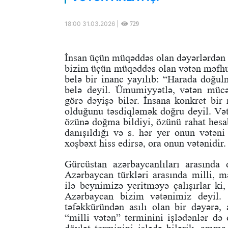
18:00 31.03.2026 |
729
İnsan üçün müqəddəs olan dəyərlərdən b
bizim üçün müqəddəs olan vətən məfh
belə bir inanc yayılıb: “Harada doğul
belə deyil. Ümumiyyətlə, vətən mücərr
görə dəyişə bilər. İnsana konkret bir
olduğunu təsdiqləmək doğru deyil. Və
özünə doğma bildiyi, özünü rahat hesab 
danışıldığı və s. hər yer onun vətəni
xoşbəxt hiss edirsə, ora onun vətənidir.
Gürcüstan azərbaycanlıları arasında 
Azərbaycan türkləri arasında milli, m
ilə beynimizə yeritməyə çalışırlar k
Azərbaycan bizim vətənimiz deyil. 
təfəkküründən asılı olan bir dəyərə,
“milli vətən” terminini işlədənlər də 