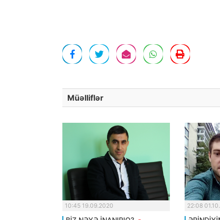
Müəlliflər
10:45 19.09.2020
22:08 01.10
BİZ NƏYƏ İNANIRIQ?.
-
ƏRİNDİYİ