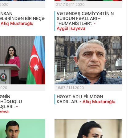
.2020
21:17 06.11.2020
İNSAN
VƏTƏNDAŞ CƏMİYYƏTİNİN
LƏRİNDƏN BİR NEÇƏ
SUSQUN FƏALLARI –
 Afiq Muxtaroğlu
“HUMANİSTLƏR”.
-
Aygül İsayeva
.2020
16:57 21.11.2020
KƏNİN
HƏYAT ADLI FİLMDƏN
RHÜQUQLU
KADRLAR.
- Afiq Muxtaroğlu
ŞLARI.
-
yeva