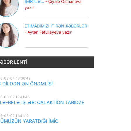
ŞƏRTLƏ...
- Çiyalə Osmanova
yazır
ETİMADIMIZI İTİRƏN XƏBƏRLƏR
- Aytən Fətullayeva yazır
ƏBƏR LENTI
6-08-04 13:06:49
 DİLDƏN ƏN ÖNƏMLİSİ
6-08-02 12:41:46
LƏ-BELƏ İŞLƏR: QALAKTİON TABİDZE
6-08-02 11:41:12
ÜMÜZÜN YARATDIĞI İMİC