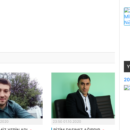
Y
20
.2020
23:50 01.10.2020
MİZ YERİN ADI.
-
BİZİM DAŞIMIZ AĞIRDIR.
-