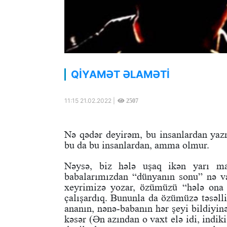
QİYAMƏT ƏLAMƏTİ
11:15 21.02.2022 |
2507
Nə qədər deyirəm, bu insanlardan yazm
bu da bu insanlardan, amma olmur.
Nəysə, biz hələ uşaq ikən yarı ma
babalarımızdan “dünyanın sonu” nə va
xeyrimizə yozar, özümüzü “hələ ona
çalışardıq. Bununla da özümüzə təsəlli
ananın, nənə-babanın hər şeyi bildiyinə
kəsər (Ən azından o vaxt elə idi, indi