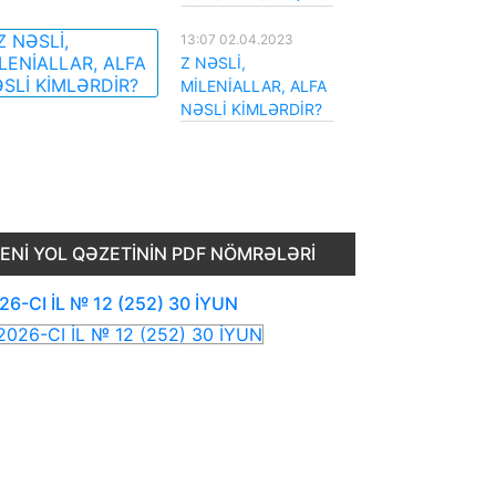
13:07 02.04.2023
Z NƏSLİ,
MİLENİALLAR, ALFA
NƏSLİ KİMLƏRDİR?
ENI YOL QƏZETININ PDF NÖMRƏLƏRI
26-CI İL № 12 (252) 30 İYUN