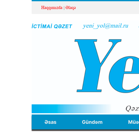
Haqqımızda
Əlaqə
Əsas
Gündəm
Müəl