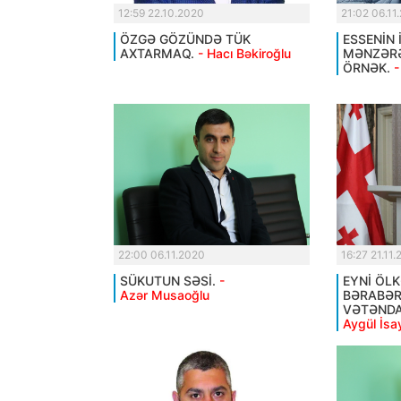
12:59 22.10.2020
21:02 06.11
ÖZGƏ GÖZÜNDƏ TÜK
ESSENİN 
AXTARMAQ.
- Hacı Bəkiroğlu
MƏNZƏRƏ
ÖRNƏK.
-
22:00 06.11.2020
16:27 21.11
SÜKUTUN SƏSİ.
-
EYNİ ÖL
Azər Musaoğlu
BƏRABƏ
VƏTƏNDA
Aygül İsa