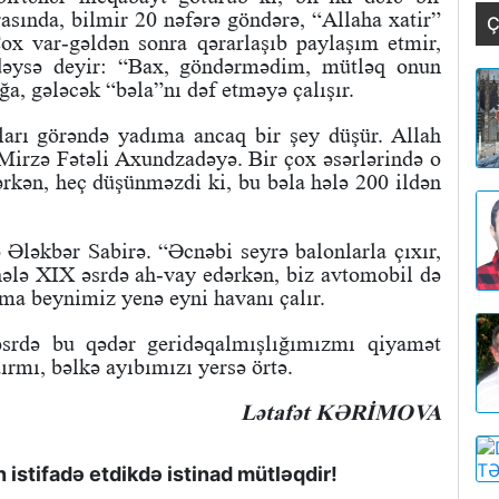
arasında, bilmir 20 nəfərə göndərə, “Allaha xatir”
Ç
Çox var-gəldən sonra qərarlaşıb paylaşım etmir,
 dəysə deyir: “Bax, göndərmədim, mütləq onun
ğa, gələcək “bəla”nı dəf etməyə çalışır.
arı görəndə yadıma ancaq bir şey düşür. Allah
Mirzə Fətəli Axundzadəyə. Bir çox əsərlərində o
ərkən, heç düşünməzdi ki, bu bəla hələ 200 ildən
Ələkbər Sabirə. “Əcnəbi seyrə balonlarla çıxır,
ələ XIX əsrdə ah-vay edərkən, biz avtomobil də
ma beynimiz yenə eyni havanı çalır.
srdə bu qədər geridəqalmışlığımızmı qiyamət
rmı, bəlkə ayıbımızı yersə örtə.
Lətafət KƏRİMOVA
istifadə etdikdə istinad mütləqdir!