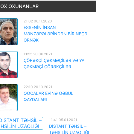
OX OXUNANLAR
21:02 06.11.2020
ESSENİN İNSAN
MƏNZƏRƏLƏRİNDƏN BİR NEÇƏ
ÖRNƏK
11:55 20.06.2021
ÇÖRƏKÇİ ÇƏKMƏÇİLƏR VƏ YA
ÇƏKMƏÇİ ÇÖRƏKÇİLƏR
22:10 20.10.2021
QOCALAR EVİNƏ QƏBUL
QAYDALARI
11:41 05.01.2021
DİSTANT TƏHSİL –
TƏHSİLİN UZAQLIĞI