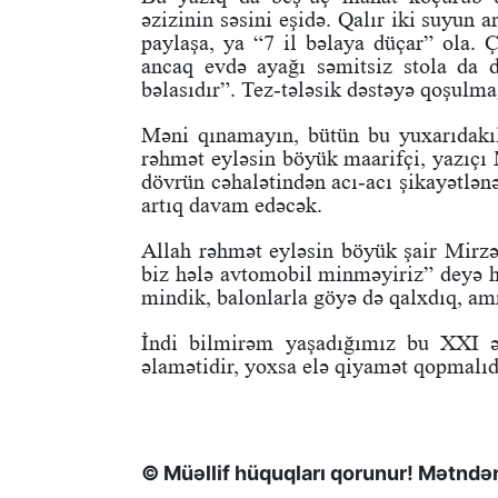
əzizinin səsini eşidə. Qalır iki suyun 
paylaşa, ya “7 il bəlaya düçar” ola. 
ancaq evdə ayağı səmitsiz stola da
bəlasıdır”. Tez-tələsik dəstəyə qoşulma
Məni qınamayın, bütün bu yuxarıdakıl
rəhmət eyləsin böyük maarifçi, yazıçı 
dövrün cəhalətindən acı-acı şikayətlən
artıq davam edəcək.
Allah rəhmət eyləsin böyük şair Mirzə 
biz hələ avtomobil minməyiriz” deyə h
mindik, balonlarla göyə də qalxdıq, am
İndi bilmirəm yaşadığımız bu XXI ə
əlamətidir, yoxsa elə qiyamət qopmalıdı
© Müəllif hüquqları qorunur! Mətndən 