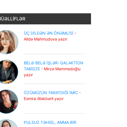
ÜƏLLİFLƏR
ÜÇ DİLDƏN ƏN ÖNƏMLİSİ
-
Alidə Mahmudova yazır
BELƏ-BELƏ İŞLƏR: QALAKTİON
TABİDZE
- Mirzə Məmmədoğlu
yazır
ÖZÜMÜZÜN YARATDIĞI İMİC
-
Esmira Ələkbərli yazır
PULSUZ TƏHSİL, AMMA BİR