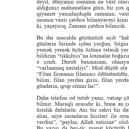
deyil, dünyanın sonunun nə vaxt olaca
aldığımız məlumatlara görə, bir çox qi
qiyamət yaxınlaşdıqda zamanın, vaxtı
insanın vaxtı çatdıra bilməyəcəyi kimi
ki, yaşayırıq. Zamanı çatdıra bilmirik.
Bu dar macalda gözümüzü açıb “hah”
günlərin birində işdən yorğun, bitgi
yemək yemək üçün özümə tələsik yer ey
bildirim “tıkkıltısı”na loxmalar boğazı
ə çıxdı. Durub baxmasam, olmayac
“varlanmaq xəstəliyi”. Mod düşüb elə b
“Filan firmanın filanıncı ildönümüdür,
bilim, filan yerdən girin, filan yerd
göndərin, qrup olmaz ha!”.
Daha telefon od tutub yanır, vatsap 
bilmir. Maraqlı orasıdır ki, buna ən ço
üstəlik dəfələrlə. Axı bir səhvi bir d
alım, niyə insanların hissləri ilə oy
verdim”, “paylaş, Allah xatirinə” sözl
Bu yazıq da beş-üç manat köçürüb bi