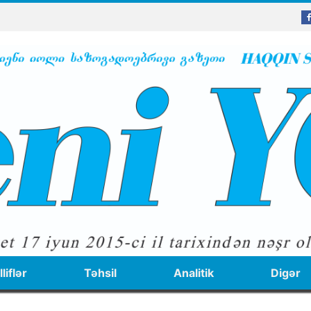
liflər
Təhsil
Analitik
Digər