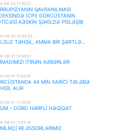
6-08-02 11:20:27
RRUPSİYANIN QAVRANILMASI
DEKSİNDƏ (CPI) GÜRCÜSTANIN
TİCƏSİ KƏSKİN ŞƏKİLDƏ PİSLƏŞİB
6-08-02 10:35:32
LSUZ TƏHSİL, AMMA BİR ŞƏRTLƏ...
6-08-01 12:58:07
İMADIMIZI İTİRƏN XƏBƏRLƏR
6-08-01 11:42:57
RCÜSTANDA 44 MİN XARİCİ TƏLƏBƏ
HSİL ALIR
6-08-01 11:15:08
ÜM – DÖRD HƏRFLİ HƏQİQƏT
6-08-01 11:02:16
NİLİKÇİ REJİSSORLARIMIZ