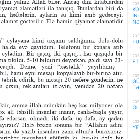
ğını yalnız Allah bilər. Ancaq dini kitablardan
202
yamət əlamətləri ilə tanışıq. Bunlardan biri də
KO
n, həftələrin, ayların su kimi axıb gedəcəyi,
İN
 əlamət göstərilir. Elə həmin qiyamət əlamətidir
NƏ
202
 eyləyənə kimi axşamı saldığımız dolu-dolu
PU
n halda evə qayıtdım. Telefonu bir kənara atıb
lədim. Bir qaşıq, iki qaşıq... hər qaşıqda bir
202
ma tikildi. 5-10 bildirim deyərkən, gəldi sayı 23-
ET
aqdı. Demə, yeni “xəstəlik” yayılıbmış –
il, hamı eyni mesajı kopyalayıb bir-birinə atır.
202
 təbrik edirik, bu mesajı 20 nəfərə göndərin, nə
GÜ
ən çıxın, reklamları izləyin, yenidən 20 nəfərə
TƏ
202
çökür, amma illah-mümkün heç kəs milyoner ola
ÖL
x ali təhsilli insanlar inanır, canla-başla yayır,
əfə edərsən, olmadı, iki dəfə, üç dəfə, ay qadan
202
nayırsız? Hələ bəzən sonuna bir “Allahın adını
YE
ərini də yazıb insanları zənn altında buraxırsız.
rtəhər meqabayt götürüb ki, bir-iki dəfə bir