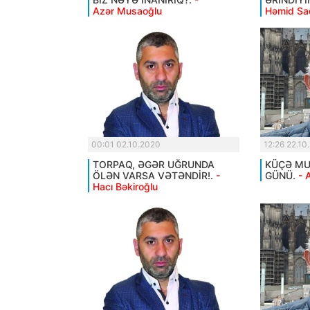
Azər Musaoğlu
Həmid Sa
00:01 02.10.2020
12:26 22.10
TORPAQ, ƏGƏR UĞRUNDA
KÜÇƏ MUS
ÖLƏN VARSA VƏTƏNDİR!.
-
GÜNÜ.
- 
Hacı Bəkiroğlu