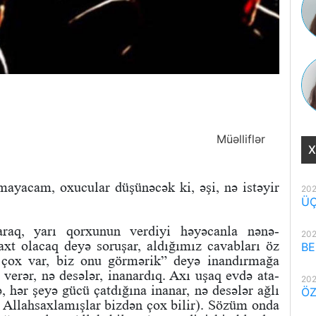
Müəlliflər
X
ayacam, oxucular düşünəcək ki, əşi, nə istəyir
202
ÜÇ
raq, yarı qorxunun verdiyi həyəcanla nənə-
202
xt olacaq deyə soruşar, aldığımız cavabları öz
BE
 çox var, biz onu görmərik” deyə inandırmağa
 verər, nə desələr, inanardıq. Axı uşaq evdə ata-
202
, hər şeyə gücü çatdığına inanar, nə desələr ağlı
ÖZ
ki Allahsaxlamışlar bizdən çox bilir). Sözüm onda