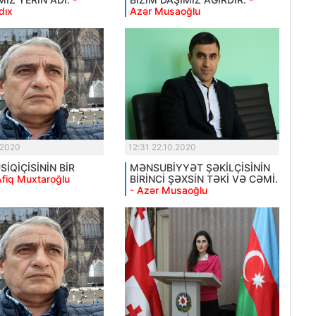
dıx
Azər Musaoğlu
.2020
12:31 22.10.2020
İQİÇİSİNİN BİR
MƏNSUBİYYƏT ŞƏKİLÇİSİNİN
Afiq Muxtaroğlu
BİRİNCİ ŞƏXSİN TƏKİ VƏ CƏMİ.
- Azər Musaoğlu