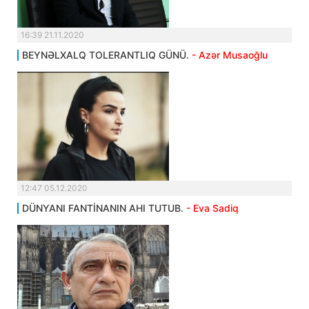
16:39 21.11.2020
BEYNƏLXALQ TOLERANTLIQ GÜNÜ.
- Azər Musaoğlu
12:47 05.12.2020
DÜNYANI FANTİNANIN AHI TUTUB.
- Eva Sadiq