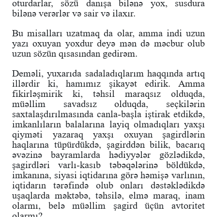
oturdarlar, sözü danışa bilənə yox, susdura
bilənə verərlər və sair və ilaxır.
Bu misalları uzatmaq da olar, amma indi uzun
yazı oxuyan yoxdur deyə mən də məcbur olub
uzun sözün qısasından gedirəm.
Deməli, yuxarıda sadaladıqlarım haqqında artıq
illərdir ki, hamımız şikayət edirik. Amma
fikirləşmirik ki, təhsil maraqsız olduqda,
müəllim savadsız olduqda, seçkilərin
saxtalaşdırılmasında canla-başla iştirak etdikdə,
imkanlıların balalarına layiq olmadıqları yaxşı
qiyməti yazaraq yaxşı oxuyan şagirdlərin
haqlarına tüpürdükdə, şagirddən bilik, bacarıq
əvəzinə bayramlarda hədiyyələr gözlədikdə,
şagirdləri varlı-kasıb təbəqələrinə böldükdə,
imkanına, siyasi iqtidarına görə həmişə varlının,
iqtidarın tərəfində olub onları dəstəklədikdə
uşaqlarda məktəbə, təhsilə, elmə maraq, inam
olarmı, belə müəllim şagird üçün avtoritet
olarmı?