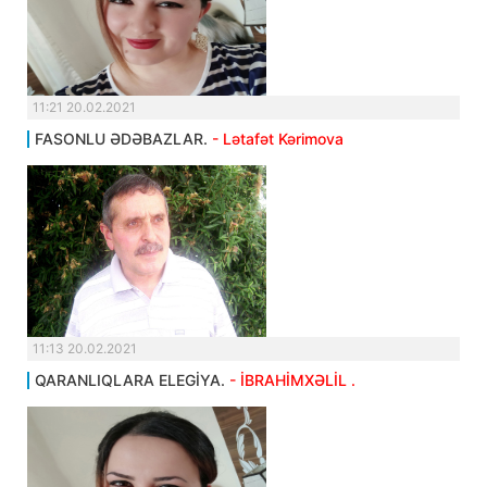
11:21 20.02.2021
FASONLU ƏDƏBAZLAR.
- Lətafət Kərimova
11:13 20.02.2021
QARANLIQLARA ELEGİYA.
- İBRAHİMXƏLİL .