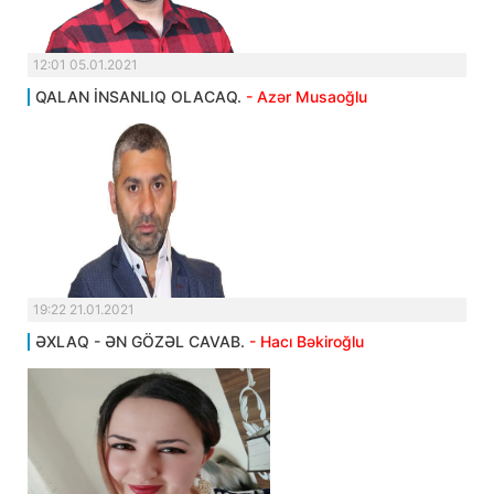
12:01 05.01.2021
QALAN İNSANLIQ OLACAQ.
- Azər Musaoğlu
19:22 21.01.2021
ƏXLAQ - ƏN GÖZƏL CAVAB.
- Hacı Bəkiroğlu