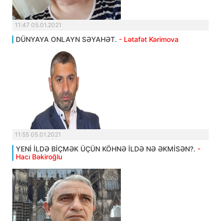
11:47 05.01.2021
DÜNYAYA ONLAYN SƏYAHƏT.
- Lətafət Kərimova
11:55 05.01.2021
YENİ İLDƏ BİÇMƏK ÜÇÜN KÖHNƏ İLDƏ NƏ ƏKMİSƏN?.
-
Hacı Bəkiroğlu