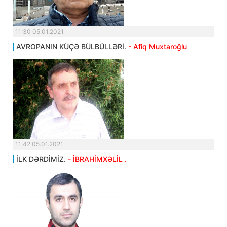
11:30 05.01.2021
AVROPANIN KÜÇƏ BÜLBÜLLƏRİ.
- Afiq Muxtaroğlu
11:42 05.01.2021
İLK DƏRDİMİZ.
- İBRAHİMXƏLİL .