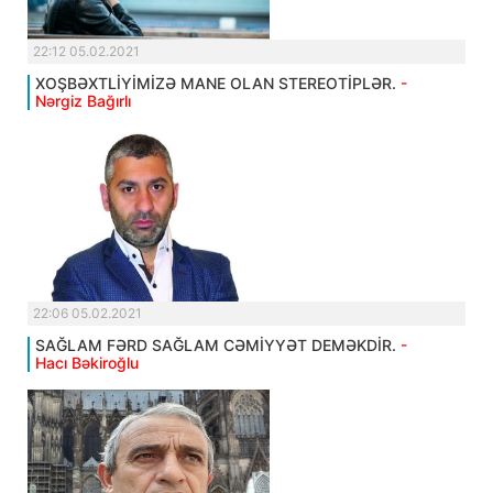
22:12 05.02.2021
XOŞBƏXTLİYİMİZƏ MANE OLAN STEREOTİPLƏR.
-
Nərgiz Bağırlı
22:06 05.02.2021
SAĞLAM FƏRD SAĞLAM CƏMİYYƏT DEMƏKDİR.
-
Hacı Bəkiroğlu