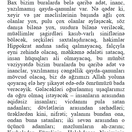
Bax bizim buralarda belə qəribə adət, inanc,
yazılmamış qayda-qanunlar var. Nə qədər ki,
xeyir və şər məclislərinin başında ağlı çox
olanlar yox, pulu çox olanlar əyləşəcək, söz
danışa bilənə yox, susdura bilənə veriləcək,
müəllimlər şagirdləri kasıb-varlı siniflərinə
böləcək, seçkiləri saxtalaşdıracaq, həkimlər
Hippokrat andına sadiq qalmayacaq, falçıyla
eyni zehində olacaq, məhkəmə ədaləti satacaq,
insan hüquqları ali olmayacaq, bu münbit
vəziyyətdə bizim buralarda bu qəribə adət və
inanclar, yazılmamış cəngəllik qayda-qanunları
mövcud olacaq, biz də ağzımızı Allah yoluna
qoyaraq elə hey şikayət edə-edə ömrümüzü bada
verəcəyik. Gələcəkləri oğurlanmış uşaqlarımız
da oğru olmaq istəyəcək – insanların arasından
əqidəsiz insanları; vicdanını pula satan
nadanları; dövlətlərin arasından sərhədləri;
ürəklərdən kini, nifrəti; yalanını bundan ona,
ondan buna satanları; iki sevən arasından o
üçüncü adamları; məzlumların ah-zarını;