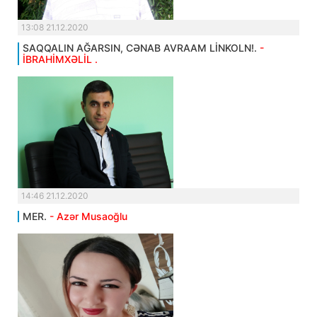
13:08 21.12.2020
SAQQALIN AĞARSIN, CƏNAB AVRAAM LİNKOLN!.
-
İBRAHİMXƏLİL .
14:46 21.12.2020
MER.
- Azər Musaoğlu