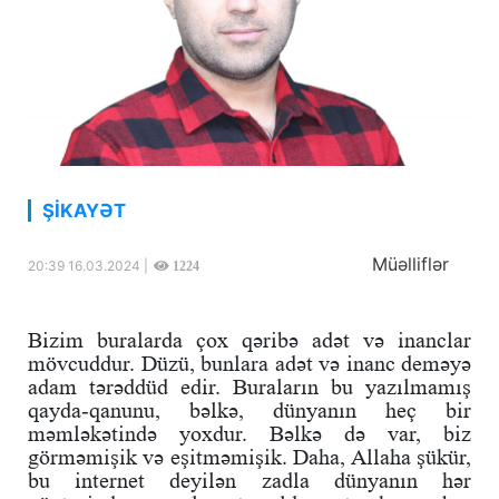
ŞİKAYƏT
Müəlliflər
20:39 16.03.2024 |
1224
Bizim buralarda çox qəribə adət və inanclar
mövcuddur. Düzü, bunlara adət və inanc deməyə
adam tərəddüd edir. Buraların bu yazılmamış
qayda-qanunu, bəlkə, dünyanın heç bir
məmləkətində yoxdur. Bəlkə də var, biz
görməmişik və eşitməmişik. Daha, Allaha şükür,
bu internet deyilən zadla dünyanın hər