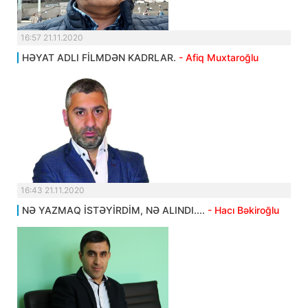
16:57 21.11.2020
HƏYAT ADLI FİLMDƏN KADRLAR.
- Afiq Muxtaroğlu
16:43 21.11.2020
NƏ YAZMAQ İSTƏYİRDİM, NƏ ALINDI....
- Hacı Bəkiroğlu