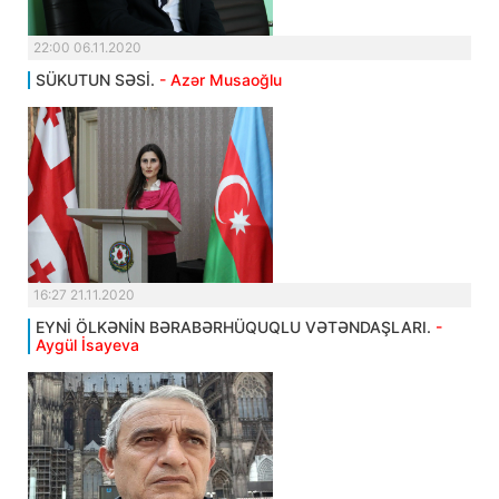
22:00 06.11.2020
SÜKUTUN SƏSİ.
- Azər Musaoğlu
16:27 21.11.2020
EYNİ ÖLKƏNİN BƏRABƏRHÜQUQLU VƏTƏNDAŞLARI.
-
Aygül İsayeva