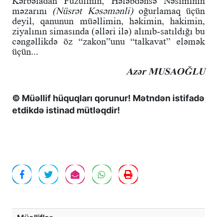
Kərbəladan Füzulinin, Hələbdənsə Nəsiminin
məzarını
(Nüsrət Kəsəmənli)
oğurlamaq üçün
deyil, qanunun müəllimin, həkimin, hakimin,
ziyalının simasında (əlləri ilə) alınıb-satıldığı bu
cəngəllikdə öz “zakon”unu “talkavat” eləmək
üçün...
Azər MUSAOĞLU
© Müəllif hüquqları qorunur! Mətndən istifadə
etdikdə istinad mütləqdir!