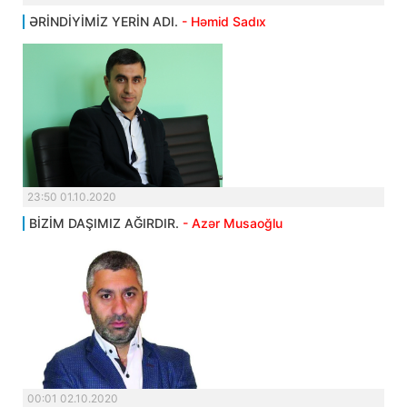
ƏRİNDİYİMİZ YERİN ADI.
- Həmid Sadıx
23:50 01.10.2020
BİZİM DAŞIMIZ AĞIRDIR.
- Azər Musaoğlu
00:01 02.10.2020