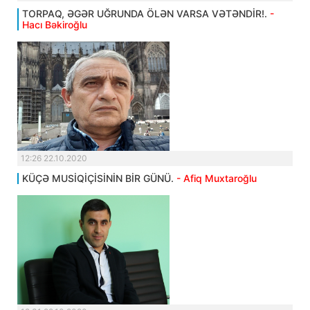
TORPAQ, ƏGƏR UĞRUNDA ÖLƏN VARSA VƏTƏNDİR!.
-
Hacı Bəkiroğlu
12:26 22.10.2020
KÜÇƏ MUSİQİÇİSİNİN BİR GÜNÜ.
- Afiq Muxtaroğlu