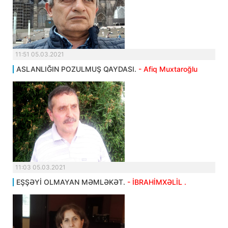
11:51 05.03.2021
ASLANLIĞIN POZULMUŞ QAYDASI.
- Afiq Muxtaroğlu
11:03 05.03.2021
EŞŞƏYİ OLMAYAN MƏMLƏKƏT.
- İBRAHİMXƏLİL .