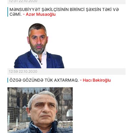
12:31 22.10.2020
MƏNSUBİYYƏT ŞƏKİLÇİSİNİN BİRİNCİ ŞƏXSİN TƏKİ VƏ
CƏMİ.
- Azər Musaoğlu
12:59 22.10.2020
ÖZGƏ GÖZÜNDƏ TÜK AXTARMAQ.
- Hacı Bəkiroğlu