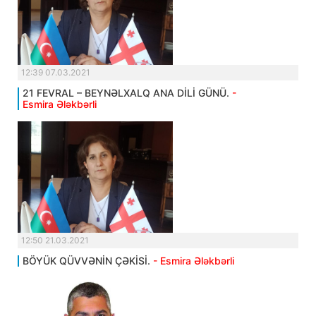
12:39 07.03.2021
21 FEVRAL – BEYNƏLXALQ ANA DİLİ GÜNÜ.
-
Esmira Ələkbərli
12:50 21.03.2021
BÖYÜK QÜVVƏNİN ÇƏKİSİ.
- Esmira Ələkbərli