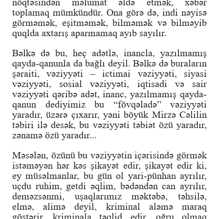
nöqtəsindən məlumat əldə etmək, xəbər
toplamaq mümkündür. Ona görə də, indi nəyisə
görməmək, eşitməmək, bilməmək və bilməyib
quqlda axtarış aparmamaq ayıb sayılır.
Bəlkə də bu, heç adətlə, inancla, yazılmamış
qayda-qanunla da bağlı deyil. Bəlkə də buraların
şəraiti, vəziyyəti – ictimai vəziyyəti, siyasi
vəziyyəti, sosial vəziyyəti, iqtisadi və sair
vəziyyəti qəribə adət, inanc, yazılmamış qayda-
qanun dediyimiz bu “fövqəladə” vəziyyəti
yaradır, üzərə çıxarır, yəni böyük Mirzə Cəlilin
təbiri ilə desək, bu vəziyyəti təbiət özü yaradır,
zənamə özü yaradır...
Məsələn, özünü bu vəziyyətin içərisində görmək
istəməyən hər kəs şikayət edir, şikayət edir ki,
ey müsəlmanlar, bu gün ol yari-pünhan ayrılır,
uçdu ruhim, getdi əqlim, bədəndən can ayrılır,
deməzsənmi, uşaqlarımız məktəbə, təhsilə,
elmə, alimə deyil, kriminal aləmə maraq
göstərir, kriminala təqlid edir, oğru olmaq