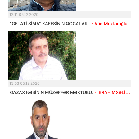
12:11 05.12.2020
“GELATİ SİMA” KAFESİNİN QOCALARI.
- Afiq Muxtaroğlu
13:53 05.12.2020
QAZAX NƏBİNİN MÜZƏFFƏR MƏKTUBU.
- İBRAHİMXƏLİL .