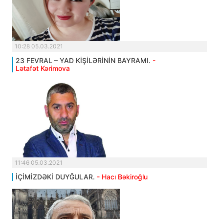
10:28 05.03.2021
23 FEVRAL – YAD KİŞİLƏRİNİN BAYRAMI.
-
Lətafət Kərimova
11:46 05.03.2021
İÇİMİZDƏKİ DUYĞULAR.
- Hacı Bəkiroğlu