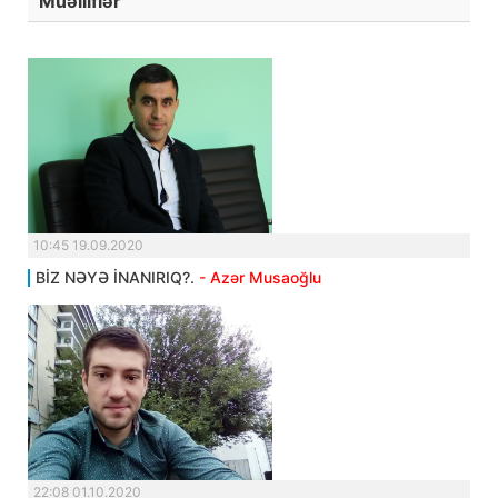
Müəlliflər
10:45 19.09.2020
BİZ NƏYƏ İNANIRIQ?.
- Azər Musaoğlu
22:08 01.10.2020