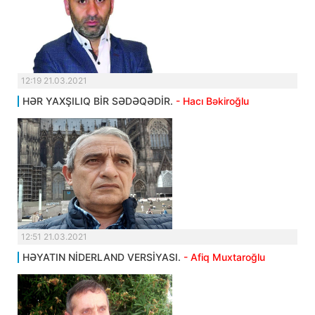
12:19 21.03.2021
HƏR YAXŞILIQ BİR SƏDƏQƏDİR.
- Hacı Bəkiroğlu
12:51 21.03.2021
HƏYATIN NİDERLAND VERSİYASI.
- Afiq Muxtaroğlu