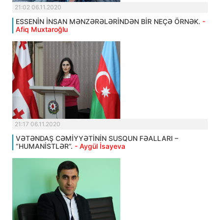
21:02 06.11.2020
ESSENİN İNSAN MƏNZƏRƏLƏRİNDƏN BİR NEÇƏ ÖRNƏK.
-
Afiq Muxtaroğlu
21:17 06.11.2020
VƏTƏNDAŞ CƏMİYYƏTİNİN SUSQUN FƏALLARI –
“HUMANİSTLƏR”.
- Aygül İsayeva