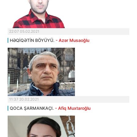
22:07 05.02.2021
HƏQİQƏTİN BÖYÜYÜ.
- Azər Musaoğlu
11:37 20.02.2021
QOCA ŞARMANKAÇI.
- Afiq Muxtaroğlu