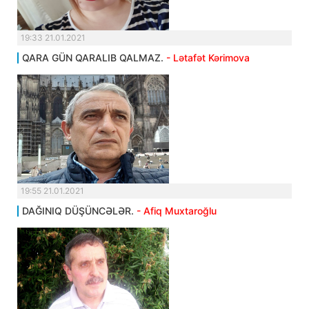
19:33 21.01.2021
QARA GÜN QARALIB QALMAZ.
- Lətafət Kərimova
19:55 21.01.2021
DAĞINIQ DÜŞÜNCƏLƏR.
- Afiq Muxtaroğlu