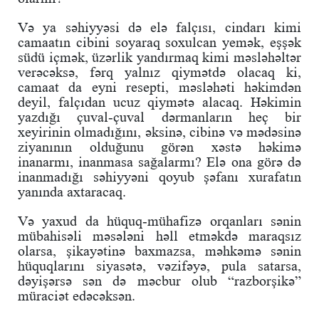
Və ya səhiyyəsi də elə falçısı, cindarı kimi
camaatın cibini soyaraq soxulcan yemək, eşşək
südü içmək, üzərlik yandırmaq kimi məsləhəltər
verəcəksə, fərq yalnız qiymətdə olacaq ki,
camaat da eyni resepti, məsləhəti həkimdən
deyil, falçıdan ucuz qiymətə alacaq. Həkimin
yazdığı çuval-çuval dərmanların heç bir
xeyirinin olmadığını, əksinə, cibinə və mədəsinə
ziyanının olduğunu görən xəstə həkimə
inanarmı, inanmasa sağalarmı? Elə ona görə də
inanmadığı səhiyyəni qoyub şəfanı xurafatın
yanında axtaracaq.
Və yaxud da hüquq-mühafizə orqanları sənin
mübahisəli məsələni həll etməkdə maraqsız
olarsa, şikayətinə baxmazsa, məhkəmə sənin
hüquqlarını siyasətə, vəzifəyə, pula satarsa,
dəyişərsə sən də məcbur olub “razborşikə”
müraciət edəcəksən.