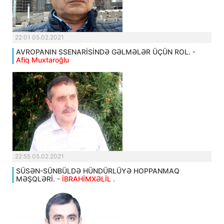
22:01 05.02.2021
AVROPANIN SSENARİSİNDƏ GƏLMƏLƏR ÜÇÜN ROL.
-
Afiq Muxtaroğlu
22:55 05.02.2021
SÜSƏN-SÜNBÜLDƏ HÜNDÜRLÜYƏ HOPPANMAQ
MƏŞQLƏRİ.
- İBRAHİMXƏLİL .