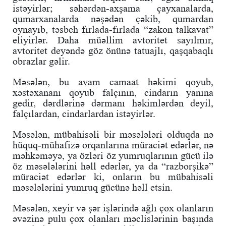
istəyirlər; səhərdən-axşama çayxanalarda,
qumarxanalarda nəşədən çəkib, qumardan
oynayıb, təsbeh fırlada-fırlada “zakon talkavat”
eliyirlər. Daha müəllim avtoritet sayılmır,
avtoritet deyəndə göz önünə tatuajlı, qaşqabaqlı
obrazlar gəlir.
Məsələn, bu avam camaat həkimi qoyub,
xəstəxananı qoyub falçının, cindarın yanına
gedir, dərdlərinə dərmanı həkimlərdən deyil,
falçılardan, cindarlardan istəyirlər.
Məsələn, mübahisəli bir məsələləri olduqda nə
hüquq-mühafizə orqanlarına müraciət edərlər, nə
məhkəməyə, ya özləri öz yumruqlarının gücü ilə
öz məsələlərini həll edərlər, ya da “razborşikə”
müraciət edərlər ki, onların bu mübahisəli
məsələlərini yumruq gücünə həll etsin.
Məsələn, xeyir və şər işlərində ağlı çox olanların
əvəzinə pulu çox olanları məclislərinin başında