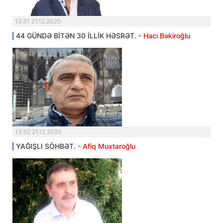
13:51 21.12.2020
44 GÜNDƏ BİTƏN 30 İLLİK HƏSRƏT.
- Hacı Bəkiroğlu
13:52 21.12.2020
YAĞIŞLI SÖHBƏT.
- Afiq Muxtaroğlu