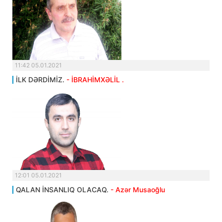
11:42 05.01.2021
İLK DƏRDİMİZ.
- İBRAHİMXƏLİL .
12:01 05.01.2021
QALAN İNSANLIQ OLACAQ.
- Azər Musaoğlu