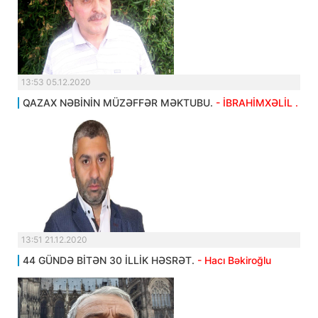
13:53 05.12.2020
QAZAX NƏBİNİN MÜZƏFFƏR MƏKTUBU.
- İBRAHİMXƏLİL .
13:51 21.12.2020
44 GÜNDƏ BİTƏN 30 İLLİK HƏSRƏT.
- Hacı Bəkiroğlu