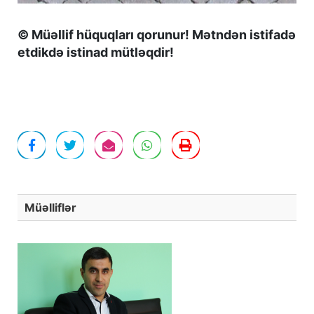
© Müəllif hüquqları qorunur! Mətndən istifadə
etdikdə istinad mütləqdir!
Müəlliflər