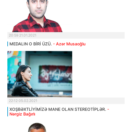
20:59 21.01.2021
MEDALIN O BİRİ ÜZÜ.
- Azər Musaoğlu
22:12 05.02.2021
XOŞBƏXTLİYİMİZƏ MANE OLAN STEREOTİPLƏR.
-
Nərgiz Bağırlı