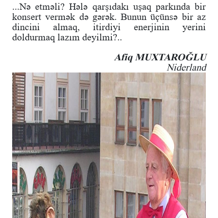
...Nə etməli? Hələ qarşıdakı uşaq parkında bir
konsert vermək də gərək. Bunun üçünsə bir az
dincini almaq, itirdiyi enerjinin yerini
doldurmaq lazım deyilmi?..
Afiq MUXTAROĞLU
Niderland