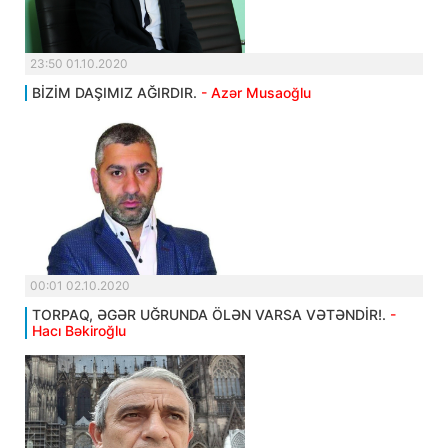
23:50 01.10.2020
BİZİM DAŞIMIZ AĞIRDIR.
- Azər Musaoğlu
00:01 02.10.2020
TORPAQ, ƏGƏR UĞRUNDA ÖLƏN VARSA VƏTƏNDİR!.
-
Hacı Bəkiroğlu