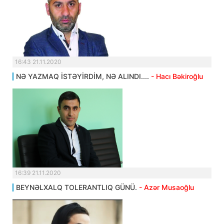
16:43 21.11.2020
NƏ YAZMAQ İSTƏYİRDİM, NƏ ALINDI....
- Hacı Bəkiroğlu
16:39 21.11.2020
BEYNƏLXALQ TOLERANTLIQ GÜNÜ.
- Azər Musaoğlu