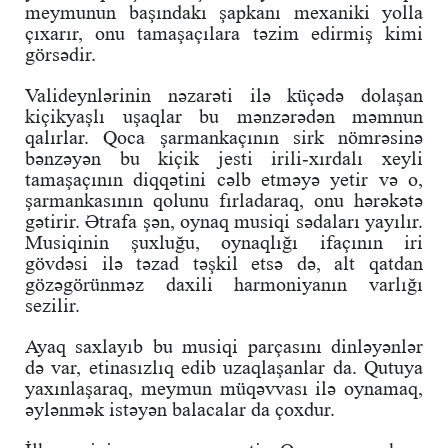
meymunun başındakı şapkanı mexaniki yolla
çıxarır, onu tamaşaçılara təzim edirmiş kimi
görsədir.
Valideynlərinin nəzarəti ilə küçədə dolaşan
kiçikyaşlı uşaqlar bu mənzərədən məmnun
qalırlar. Qoca şarmankaçının sirk nömrəsinə
bənzəyən bu kiçik jesti irili-xırdalı xeyli
tamaşaçının diqqətini cəlb etməyə yetir və o,
şarmankasının qolunu fırladaraq, onu hərəkətə
gətirir. Ətrafa şən, oynaq musiqi sədaları yayılır.
Musiqinin şuxluğu, oynaqlığı ifaçının iri
gövdəsi ilə təzad təşkil etsə də, alt qatdan
gözəgörünməz daxili harmoniyanın varlığı
sezilir.
Ayaq saxlayıb bu musiqi parçasını dinləyənlər
də var, etinasızlıq edib uzaqlaşanlar da. Qutuya
yaxınlaşaraq, meymun müqəvvası ilə oynamaq,
əylənmək istəyən balacalar da çoxdur.