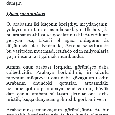
danışır.
Qoca şarmankaçı
O, arabasını iki küçənin kəsişdiyi meydançanın,
yolayrıcının tam ortasında saxlayır. İlk baxışda
bu arabanın əlil və ya qocaların istifadə etdikləri
yeriyən əsa, təkərli əl ağacı olduğunu da
düşünmək olar. Nədən ki, Avropa şəhərlərində
bu vasitədən mütəmadi istifadə edən milyonlarla
yaşlı insana rast gəlmək mümkündür.
Amma onun arabası fərqlidir, görünüşcə daha
cəlbedicidir. Arabaya bərkidilmiş iri ölçülü
meymun müqəvvası onu daha gözəgəlimli edir.
Arabanın önündəki qotazlar, arxasındakı
hərləmə qol-qulp, arabaya bənd edilmiş böyük
dəri çanta, arabanı süsləyən ştrixlər ona sirli-
mistik, başqa dünyadan gəlmişlik görkəmi verir.
Arabaçının-şarmankaçının görünüşündə də bir