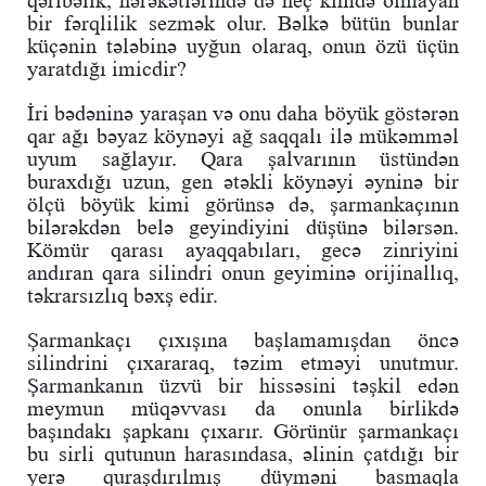
qəribəlik, hərəkətlərində də heç kimdə olmayan
bir fərqlilik sezmək olur. Bəlkə bütün bunlar
küçənin tələbinə uyğun olaraq, onun özü üçün
yaratdığı imicdir?
İri bədəninə yaraşan və onu daha böyük göstərən
qar ağı bəyaz köynəyi ağ saqqalı ilə mükəmməl
uyum sağlayır. Qara şalvarının üstündən
buraxdığı uzun, gen ətəkli köynəyi əyninə bir
ölçü böyük kimi görünsə də, şarmankaçının
bilərəkdən belə geyindiyini düşünə bilərsən.
Kömür qarası ayaqqabıları, gecə zinriyini
andıran qara silindri onun geyiminə orijinallıq,
təkrarsızlıq bəxş edir.
Şarmankaçı çıxışına başlamamışdan öncə
silindrini çıxararaq, təzim etməyi unutmur.
Şarmankanın üzvü bir hissəsini təşkil edən
meymun müqəvvası da onunla birlikdə
başındakı şapkanı çıxarır. Görünür şarmankaçı
bu sirli qutunun harasındasa, əlinin çatdığı bir
yerə quraşdırılmış düyməni basmaqla