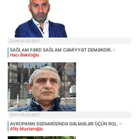
22:06 05.02.2021
SAĞLAM FƏRD SAĞLAM CƏMİYYƏT DEMƏKDİR.
-
Hacı Bəkiroğlu
22:01 05.02.2021
AVROPANIN SSENARİSİNDƏ GƏLMƏLƏR ÜÇÜN ROL.
-
Afiq Muxtaroğlu