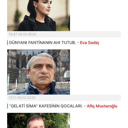
12:47 05.12.2020
DÜNYANI FANTİNANIN AHI TUTUB.
- Eva Sadiq
12:11 05.12.2020
“GELATİ SİMA” KAFESİNİN QOCALARI.
- Afiq Muxtaroğlu