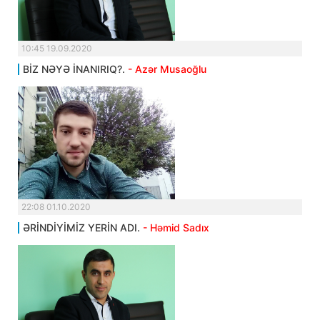
10:45 19.09.2020
BİZ NƏYƏ İNANIRIQ?.
- Azər Musaoğlu
22:08 01.10.2020
ƏRİNDİYİMİZ YERİN ADI.
- Həmid Sadıx