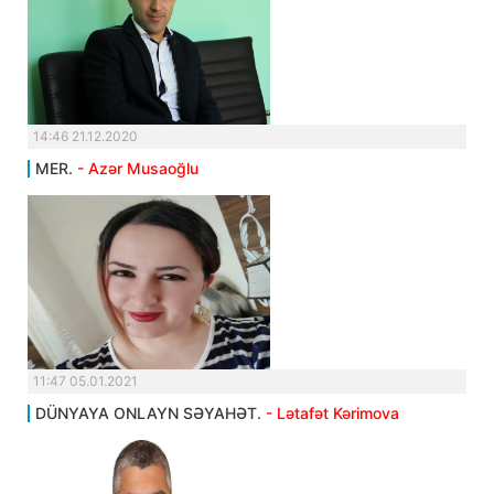
14:46 21.12.2020
MER.
- Azər Musaoğlu
11:47 05.01.2021
DÜNYAYA ONLAYN SƏYAHƏT.
- Lətafət Kərimova