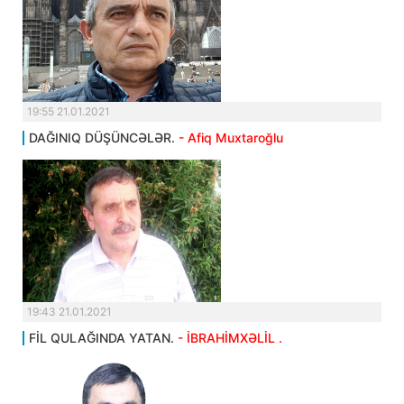
19:55 21.01.2021
DAĞINIQ DÜŞÜNCƏLƏR.
- Afiq Muxtaroğlu
19:43 21.01.2021
FİL QULAĞINDA YATAN.
- İBRAHİMXƏLİL .