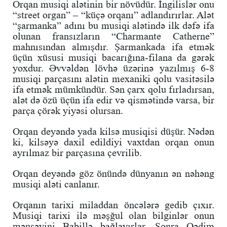
Orqan musiqi alətinin bir növüdür. İngilislər onu
“street organ” – “küçə orqanı” adlandırırlar. Alət
“şarmanka” adını bu musiqi alətində ilk dəfə ifa
olunan fransızların “Charmante Catherne”
mahnısından almışdır. Şarmankada ifa etmək
üçün xüsusi musiqi bacarığına-filana da gərək
yoxdur. Əvvəldən lövhə üzərinə yazılmış 6-8
musiqi parçasını alətin mexaniki qolu vasitəsilə
ifa etmək mümkündür. Sən çarx qolu fırladırsan,
alət də özü üçün ifa edir və qismətində varsa, bir
parça çörək yiyəsi olursan.
Orqan deyəndə yada kilsə musiqisi düşür. Nədən
ki, kilsəyə daxil edildiyi vaxtdan orqan onun
ayrılmaz bir parçasına çevrilib.
Orqan deyəndə göz önündə dünyanın ən nəhəng
musiqi aləti canlanır.
Orqanın tarixi miladdan öncələrə gedib çıxır.
Musiqi tarixi ilə məşğul olan bilginlər onun
mənşəyini Babillə bağlayırlar. Sonra Qədim