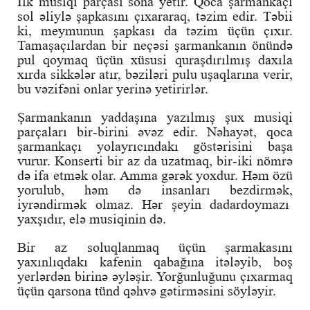
İlk musiqi parçası sona yetir. Qoca şarmankaçı
sol əliylə şapkasını çıxararaq, təzim edir. Təbii
ki, meymunun şapkası da təzim üçün çıxır.
Tamaşaçılardan bir neçəsi şarmankanın önündə
pul qoymaq üçün xüsusi quraşdırılmış daxıla
xırda sikkələr atır, bəziləri pulu uşaqlarına verir,
bu vəzifəni onlar yerinə yetirirlər.
Şarmankanın yaddaşına yazılmış şux musiqi
parçaları bir-birini əvəz edir. Nəhayət, qoca
şarmankaçı yolayrıcındakı göstərisini başa
vurur. Konserti bir az da uzatmaq, bir-iki nömrə
də ifa etmək olar. Amma gərək yoxdur. Həm özü
yorulub, həm də insanları bezdirmək,
iyrəndirmək olmaz. Hər şeyin dadardoymazı
yaxşıdır, elə musiqinin də.
Bir az soluqlanmaq üçün şarmakasını
yaxınlıqdakı kafenin qabağına itələyib, boş
yerlərdən birinə əyləşir. Yorğunluğunu çıxarmaq
üçün qarsona tünd qəhvə gətirməsini söyləyir.