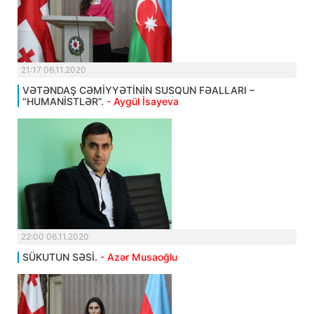
21:17 06.11.2020
VƏTƏNDAŞ CƏMİYYƏTİNİN SUSQUN FƏALLARI –
“HUMANİSTLƏR”.
- Aygül İsayeva
22:00 06.11.2020
SÜKUTUN SƏSİ.
- Azər Musaoğlu