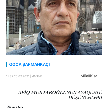
QOCA ŞARMANKAÇI
Müəlliflər
11:37 20.02.2021 |
3840
AFİQ MUXTAROĞLU
NUN AYAQÜSTÜ
DÜŞÜNCƏLƏRİ
Tanışlıq