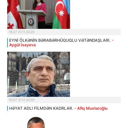
16:27 21.11.2020
EYNİ ÖLKƏNİN BƏRABƏRHÜQUQLU VƏTƏNDAŞLARI.
-
Aygül İsayeva
16:57 21.11.2020
HƏYAT ADLI FİLMDƏN KADRLAR.
- Afiq Muxtaroğlu