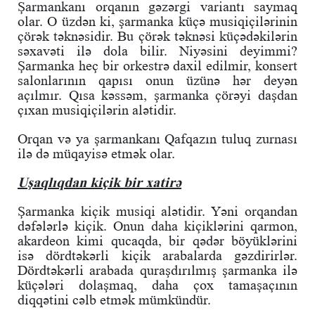
Şarmankanı orqanın gəzərgi variantı saymaq
olar. O üzdən ki, şarmanka küçə musiqiçilərinin
çörək təknəsidir. Bu çörək təknəsi küçədəkilərin
səxavəti ilə dola bilir. Niyəsini deyimmi?
Şarmanka heç bir orkestrə daxil edilmir, konsert
salonlarının qapısı onun üzünə hər deyən
açılmır. Qısa kəssəm, şarmanka çörəyi daşdan
çıxan musiqiçilərin alətidir.
Orqan və ya şarmankanı Qafqazın tuluq zurnası
ilə də müqayisə etmək olar.
Uşaqlıqdan kiçik bir xatirə
Şarmanka kiçik musiqi alətidir. Yəni orqandan
dəfələrlə kiçik. Onun daha kiçiklərini qarmon,
akardeon kimi qucaqda, bir qədər böyüklərini
isə dördtəkərli kiçik arabalarda gəzdirirlər.
Dördtəkərli arabada quraşdırılmış şarmanka ilə
küçələri dolaşmaq, daha çox tamaşaçının
diqqətini cəlb etmək mümkündür.