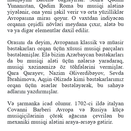
Yunanıstan, Qədim Roma bu musiqi alətinə
yiyələnir, ona yeni şəkil verir və orta yüzilliklər
Avropasına miras qoyur. O vaxtdan indiyəcən
orqanın çeşidli növləri meydana çıxır, alətə bu
və ya digər elementlər daxil edilir.
Orasını da deyim, Avropanın klassik və müasir
bəstəkarları orqan üçün xüsusi musiqi parçaları
bəstələmişlər. Elə bizim Azərbaycan bəstəkarları
da bu musiqi aləti üçün nələrsə yaradaraq,
musiqi xəzinəmizə öz töhfələrini vermişlər.
Qara Qarayev, Nazim Əliverdibəyov, Sevda
İbrahimova, Aqşin Əlizadə kimi bəstəkarlarımız
orqan üçün əsərlər bəstələyərək, bu sahəyə
adlarını yazdırmışlar.
Və şarmanka icad olunur. 1702-ci ildə italyan
Covanni Barberi Avropa və Rusiya küçə
musiqiçilərinin çörək ağacına çevrilən bu
mexaniki musiqi alətini araya-ərsəyə gətirir.