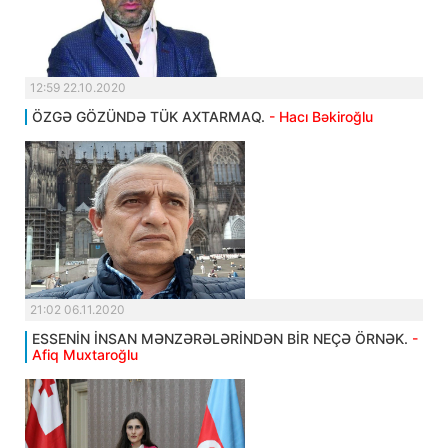
12:59 22.10.2020
ÖZGƏ GÖZÜNDƏ TÜK AXTARMAQ.
- Hacı Bəkiroğlu
21:02 06.11.2020
ESSENİN İNSAN MƏNZƏRƏLƏRİNDƏN BİR NEÇƏ ÖRNƏK.
-
Afiq Muxtaroğlu