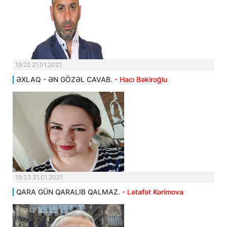
19:22 21.01.2021
ƏXLAQ - ƏN GÖZƏL CAVAB.
- Hacı Bəkiroğlu
19:33 21.01.2021
QARA GÜN QARALIB QALMAZ.
- Lətafət Kərimova