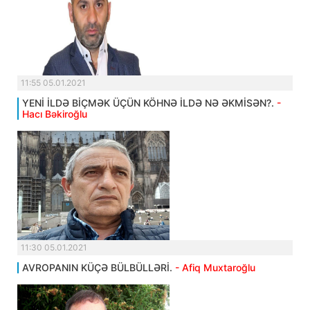
11:55 05.01.2021
YENİ İLDƏ BİÇMƏK ÜÇÜN KÖHNƏ İLDƏ NƏ ƏKMİSƏN?.
-
Hacı Bəkiroğlu
11:30 05.01.2021
AVROPANIN KÜÇƏ BÜLBÜLLƏRİ.
- Afiq Muxtaroğlu