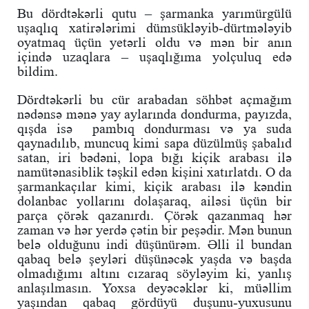
Bu dördtəkərli qutu – şarmanka yarımürgülü
uşaqlıq xatirələrimi dümsükləyib-dürtmələyib
oyatmaq üçün yetərli oldu və mən bir anın
içində uzaqlara – uşaqlığıma yolçuluq edə
bildim.
Dördtəkərli bu cür arabadan söhbət açmağım
nədənsə mənə yay aylarında dondurma, payızda,
qışda isə pambıq dondurması və ya suda
qaynadılıb, muncuq kimi sapa düzülmüş şabalıd
satan, iri bədəni, lopa bığı kiçik arabası ilə
namütənasiblik təşkil edən kişini xatırlatdı. O da
şarmankaçılar kimi, kiçik arabası ilə kəndin
dolanbac yollarını dolaşaraq, ailəsi üçün bir
parça çörək qazanırdı. Çörək qazanmaq hər
zaman və hər yerdə çətin bir peşədir. Mən bunun
belə olduğunu indi düşünürəm. Əlli il bundan
qabaq belə şeyləri düşünəcək yaşda və başda
olmadığımı altını cızaraq söyləyim ki, yanlış
anlaşılmasın. Yoxsa deyəcəklər ki, müəllim
yaşından qabaq gördüyü duşunu-yuxusunu