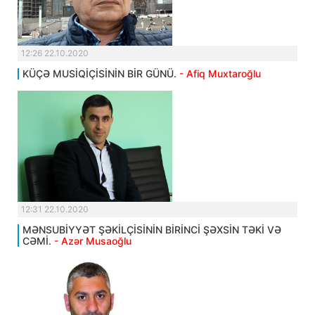
12:26 22.10.2020
KÜÇƏ MUSİQİÇİSİNİN BİR GÜNÜ.
- Afiq Muxtaroğlu
12:31 22.10.2020
MƏNSUBİYYƏT ŞƏKİLÇİSİNİN BİRİNCİ ŞƏXSİN TƏKİ VƏ
CƏMİ.
- Azər Musaoğlu