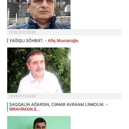
13:52 21.12.2020
YAĞIŞLI SÖHBƏT.
- Afiq Muxtaroğlu
13:08 21.12.2020
SAQQALIN AĞARSIN, CƏNAB AVRAAM LİNKOLN!.
-
İBRAHİMXƏLİL .