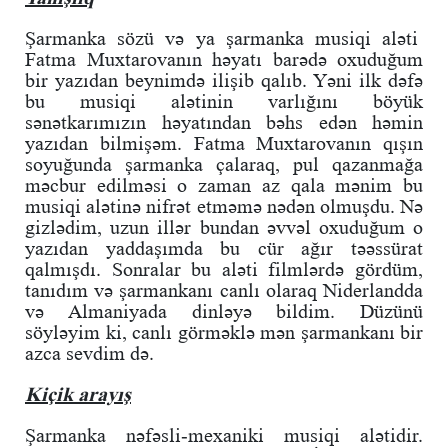
Şarmanka sözü və ya şarmanka musiqi aləti
Fatma Muxtarovanın həyatı barədə oxuduğum
bir yazıdan beynimdə ilişib qalıb. Yəni ilk dəfə
bu musiqi alətinin varlığını böyük
sənətkarımızın həyatından bəhs edən həmin
yazıdan bilmişəm. Fatma Muxtarovanın qışın
soyuğunda şarmanka çalaraq, pul qazanmağa
məcbur edilməsi o zaman az qala mənim bu
musiqi alətinə nifrət etməmə nədən olmuşdu. Nə
gizlədim, uzun illər bundan əvvəl oxuduğum o
yazıdan yaddaşımda bu cür ağır təəssürat
qalmışdı. Sonralar bu aləti filmlərdə gördüm,
tanıdım və şarmankanı canlı olaraq Niderlandda
və Almaniyada dinləyə bildim. Düzünü
söyləyim ki, canlı görməklə mən şarmankanı bir
azca sevdim də.
Kiçik arayış
Şarmanka nəfəsli-mexaniki musiqi alətidir.