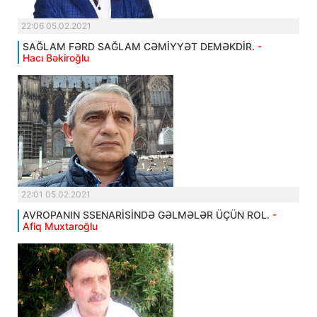
22:06 05.02.2021
SAĞLAM FƏRD SAĞLAM CƏMİYYƏT DEMƏKDİR.
-
Hacı Bəkiroğlu
22:01 05.02.2021
AVROPANIN SSENARİSİNDƏ GƏLMƏLƏR ÜÇÜN ROL.
-
Afiq Muxtaroğlu