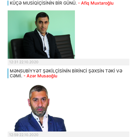
KÜÇƏ MUSİQİÇİSİNİN BİR GÜNÜ.
- Afiq Muxtaroğlu
12:31 22.10.2020
MƏNSUBİYYƏT ŞƏKİLÇİSİNİN BİRİNCİ ŞƏXSİN TƏKİ VƏ
CƏMİ.
- Azər Musaoğlu
12:59 22.10.2020