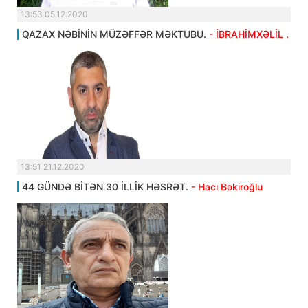
13:53 05.12.2020
QAZAX NƏBİNİN MÜZƏFFƏR MƏKTUBU.
- İBRAHİMXƏLİL .
13:51 21.12.2020
44 GÜNDƏ BİTƏN 30 İLLİK HƏSRƏT.
- Hacı Bəkiroğlu