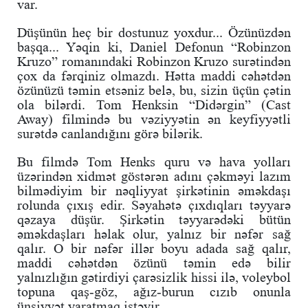
var.
Düşünün heç bir dostunuz yoxdur... Özünüzdən
başqa... Yəqin ki, Daniel Defonun “Robinzon
Kruzo” romanındaki Robinzon Kruzo surətindən
çox da fərqiniz olmazdı. Hətta maddi cəhətdən
özünüzü təmin etsəniz belə, bu, sizin üçün çətin
ola bilərdi. Tom Henksin “Didərgin” (Cast
Away) filmində bu vəziyyətin ən keyfiyyətli
surətdə canlandığını görə bilərik.
Bu filmdə Tom Henks quru və hava yolları
üzərindən xidmət göstərən adını çəkməyi lazım
bilmədiyim bir nəqliyyat şirkətinin əməkdaşı
rolunda çıxış edir. Səyahətə çıxdıqları təyyarə
qəzaya düşür. Şirkətin təyyarədəki bütün
əməkdaşları həlak olur, yalnız bir nəfər sağ
qalır. O bir nəfər illər boyu adada sağ qalır,
maddi cəhətdən özünü təmin edə bilir
yalnızlığın gətirdiyi çarəsizlik hissi ilə, voleybol
topuna qaş-göz, ağız-burun cızıb onunla
ünsiyyət yaratmaq istəyir.