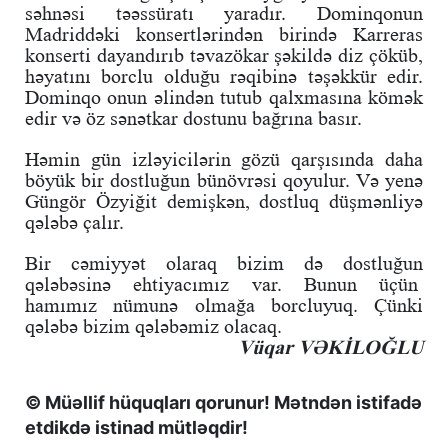
səhnəsi təəssüratı yaradır. Dominqonun
Madriddəki konsertlərindən birində Karreras
konserti dayandırıb təvazökar şəkildə diz çöküb,
həyatını borclu olduğu rəqibinə təşəkkür edir.
Dominqo onun əlindən tutub qalxmasına kömək
edir və öz sənətkar dostunu bağrına basır.
Həmin gün izləyicilərin gözü qarşısında daha
böyük bir dostluğun bünövrəsi qoyulur. Və yenə
Güngör Özyiğit demişkən, dostluq düşmənliyə
qələbə çalır.
Bir cəmiyyət olaraq bizim də dostluğun
qələbəsinə ehtiyacımız var. Bunun üçün
hamımız nümunə olmağa borcluyuq. Çünki
qələbə bizim qələbəmiz olacaq.
Vüqar VƏKİLOĞLU
© Müəllif hüquqları qorunur! Mətndən istifadə
etdikdə istinad mütləqdir!