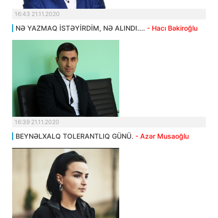
16:43 21.11.2020
NƏ YAZMAQ İSTƏYİRDİM, NƏ ALINDI....
- Hacı Bəkiroğlu
16:39 21.11.2020
BEYNƏLXALQ TOLERANTLIQ GÜNÜ.
- Azər Musaoğlu