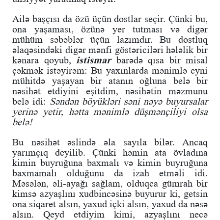
Ailə başçısı da özü üçün dostlar seçir. Çünki bu,
ona yaşaması, özünə yer tutması və digər
mühüm səbəblər üçün lazımdır. Bu dostluq
əlaqəsindəki digər mənfi göstəriciləri hələlik bir
kənara qoyub,
istismar
barədə qısa bir misal
çəkmək istəyirəm: Bu yaxınlarda mənimlə eyni
mühitdə yaşayan bir atanın oğluna belə bir
nəsihət etdiyini eşitdim, nəsihətin məzmunu
belə idi:
Səndən böyükləri səni nəyə buyursalar
yerinə yetir, hətta mənimlə düşmənçiliyi olsa
belə!
Bu nəsihət əslində əla sayıla bilər. Ancaq
yarımçıq deyilib. Çünki həmin ata övladına
kimin buyruğuna baxmalı və kimin buyruğuna
baxmamalı olduğunu da izah etməli idi.
Məsələn, əli-ayağı sağlam, olduqca gümrah bir
kimsə azyaşlını xudbincəsinə buyurur ki, getsin
ona siqaret alsın, yaxud içki alsın, yaxud da nəsə
alsın. Qeyd etdiyim kimi, azyaşlını necə