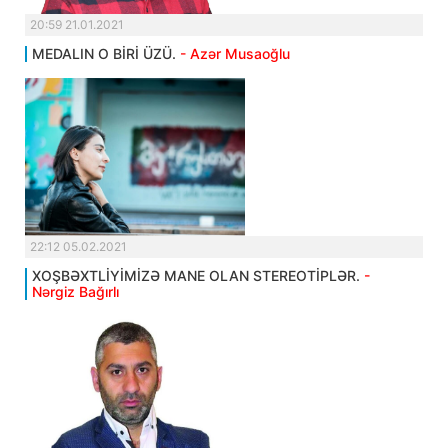
20:59 21.01.2021
MEDALIN O BİRİ ÜZÜ.
- Azər Musaoğlu
22:12 05.02.2021
XOŞBƏXTLİYİMİZƏ MANE OLAN STEREOTİPLƏR.
-
Nərgiz Bağırlı