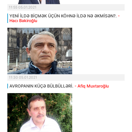
11:55 05.01.2021
YENİ İLDƏ BİÇMƏK ÜÇÜN KÖHNƏ İLDƏ NƏ ƏKMİSƏN?.
-
Hacı Bəkiroğlu
11:30 05.01.2021
AVROPANIN KÜÇƏ BÜLBÜLLƏRİ.
- Afiq Muxtaroğlu