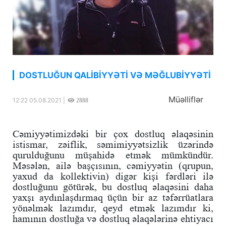
DOSTLUĞUN QALİBİYYƏTİ VƏ MƏĞLUBİYYƏTİ
Müəlliflər
12:22 05.08.2021 |
2888
Cəmiyyətimizdəki bir çox dostluq əlaqəsinin
istismar, zəiflik, səmimiyyətsizlik üzərində
qurulduğunu müşahidə etmək mümkündür.
Məsələn, ailə başçısının, cəmiyyətin (qrupun,
yaxud da kollektivin) digər kişi fərdləri ilə
dostluğunu götürək, bu dostluq əlaqəsini daha
yaxşı aydınlaşdırmaq üçün bir az təfərrüatlara
yönəlmək lazımdır, qeyd etmək lazımdır ki,
hamının dostluğa və dostluq əlaqələrinə ehtiyacı