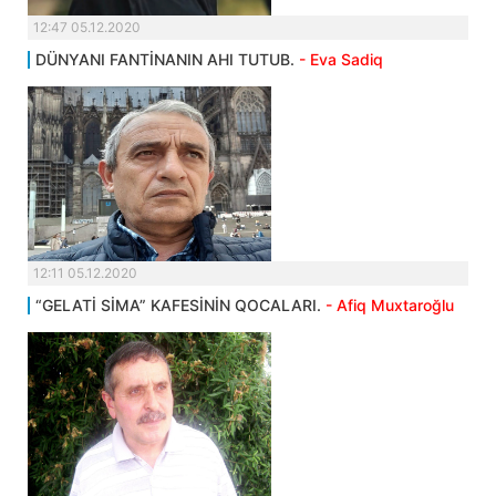
12:47 05.12.2020
DÜNYANI FANTİNANIN AHI TUTUB.
- Eva Sadiq
12:11 05.12.2020
“GELATİ SİMA” KAFESİNİN QOCALARI.
- Afiq Muxtaroğlu