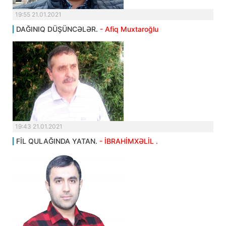
19:55 21.01.2021
DAĞINIQ DÜŞÜNCƏLƏR.
- Afiq Muxtaroğlu
19:43 21.01.2021
FİL QULAĞINDA YATAN.
- İBRAHİMXƏLİL .