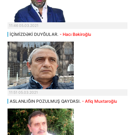
11:46 05.03.2021
İÇİMİZDƏKİ DUYĞULAR.
- Hacı Bəkiroğlu
11:51 05.03.2021
ASLANLIĞIN POZULMUŞ QAYDASI.
- Afiq Muxtaroğlu