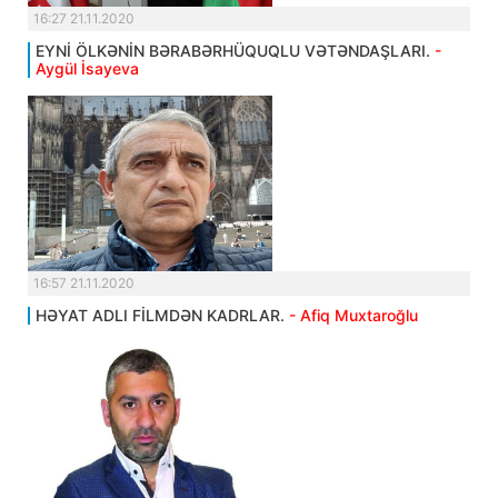
16:27 21.11.2020
EYNİ ÖLKƏNİN BƏRABƏRHÜQUQLU VƏTƏNDAŞLARI.
-
Aygül İsayeva
16:57 21.11.2020
HƏYAT ADLI FİLMDƏN KADRLAR.
- Afiq Muxtaroğlu