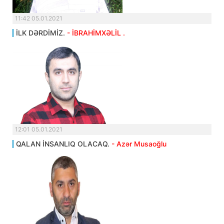
11:42 05.01.2021
İLK DƏRDİMİZ.
- İBRAHİMXƏLİL .
12:01 05.01.2021
QALAN İNSANLIQ OLACAQ.
- Azər Musaoğlu