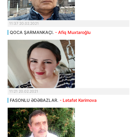
11:37 20.02.2021
QOCA ŞARMANKAÇI.
- Afiq Muxtaroğlu
11:21 20.02.2021
FASONLU ƏDƏBAZLAR.
- Lətafət Kərimova