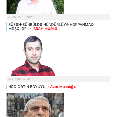
22:55 05.02.2021
SÜSƏN-SÜNBÜLDƏ HÜNDÜRLÜYƏ HOPPANMAQ
MƏŞQLƏRİ.
- İBRAHİMXƏLİL .
22:07 05.02.2021
HƏQİQƏTİN BÖYÜYÜ.
- Azər Musaoğlu