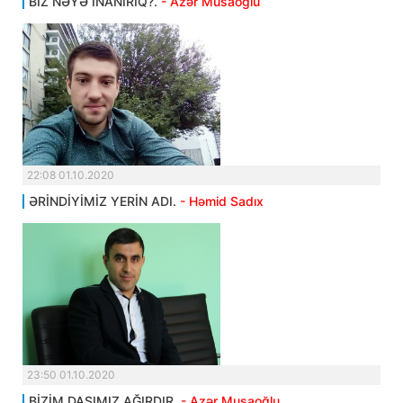
BİZ NƏYƏ İNANIRIQ?.
- Azər Musaoğlu
22:08 01.10.2020
ƏRİNDİYİMİZ YERİN ADI.
- Həmid Sadıx
23:50 01.10.2020
BİZİM DAŞIMIZ AĞIRDIR.
- Azər Musaoğlu