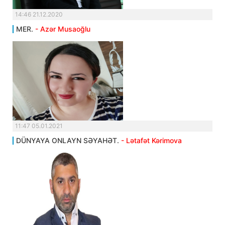
14:46 21.12.2020
MER.
- Azər Musaoğlu
11:47 05.01.2021
DÜNYAYA ONLAYN SƏYAHƏT.
- Lətafət Kərimova