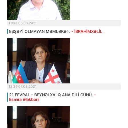
11:03 05.03.2021
EŞŞƏYİ OLMAYAN MƏMLƏKƏT.
- İBRAHİMXƏLİL .
12:39 07.03.2021
21 FEVRAL – BEYNƏLXALQ ANA DİLİ GÜNÜ.
-
Esmira Ələkbərli