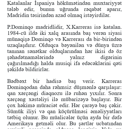
Katalanlar İspaniya hökümətindən muxtariyyət
tələb edir, bunun uğrunda rəqabət aparır,
Madridin təsirindən azad olmaq istəyirdilər.
P.Dominqo madridlidir, X.Karreras isə katalan.
1984-cü ildə iki xalq arasında baş verən siyasi
münaqişə Dominqo və Karrerası da bir-birindən
uzaqlaşdırır. Olduqca bəyənilən və dünya üzrə
tanınan sənətkar olduqlarından hər ikisi də öz
şəhadətnamələrində yalnız digərinin
çağırılmadığı halda musiqi ifa edəcəklərini qəti
şəkildə bildirirlər.
Bədbəxt bir hadisə baş verir. Karreras
Dominqodan daha rəhmsiz düşmənlə qarşılaşır:
qan xərçəngi diaqnozu ilə ruhən yıxılır. Sonra
xərçəng xəstəliyi ilə mübarizəyə başlayır. Bir
çox həkimə müraciət edir. Hər çarəyə baş çəkir.
Sümük iliyi və qan köçürülməsi əməliyyatları
tətbiq olunur. Bu müalicələr üçün ayda bir dəfə
Amerikaya getməli olur. Bu şərtlər ucbatından