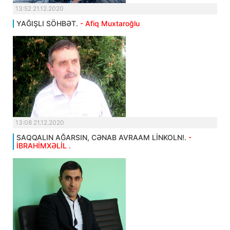
13:52 21.12.2020
YAĞIŞLI SÖHBƏT.
- Afiq Muxtaroğlu
13:08 21.12.2020
SAQQALIN AĞARSIN, CƏNAB AVRAAM LİNKOLN!.
-
İBRAHİMXƏLİL .