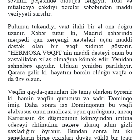
sevimli peşəsində olduqca ləngiyir. Yola və
müalicəyə çəkdiyi xərclər səbəbindən maddi
vəziyyəti sarsılır.
Pulunun tükəndiyi vaxt ilahi bir əl ona doğru
uzanır. Xəbər tutur ki, Madrid şəhərində
məqsədi qan xərçəngi xəstələri üçün maddi
dəstək olan bir vəqf xidmət göstərir.
“HERMOSA VƏQFİ”nin maddi dəstəyi onun bu
xəstəlikdən xilas olmağına kömək edir. Yenidən
səhnələrə qayıdır. Ulduzu yenidən parıldayır.
Qərara gəlir ki, həyatını borclu olduğu vəqfə o
da üzv olsun.
Vəqfin qayda-qanunları ilə tanış olarkən öyrənir
ki, həmin vəqfin qurucusu və sədri Dominqo
imiş. Daha sonra isə Dominqonun bu vəqfi
ələlxüsus onun müalicəsi üçün qurduğunu, ancaq
Karrerasın öz düşməninin köməyindən imtina
edəcəyi ehtimalını nəzərə alaraq adını gizli
saxladığını öyrənir. Bundan sonra bu iki
sənətkarın birgə çıxışları duyğu yüklü bir teatr