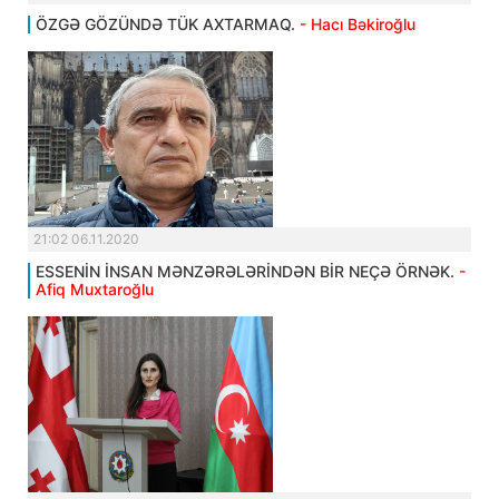
ÖZGƏ GÖZÜNDƏ TÜK AXTARMAQ.
- Hacı Bəkiroğlu
21:02 06.11.2020
ESSENİN İNSAN MƏNZƏRƏLƏRİNDƏN BİR NEÇƏ ÖRNƏK.
-
Afiq Muxtaroğlu