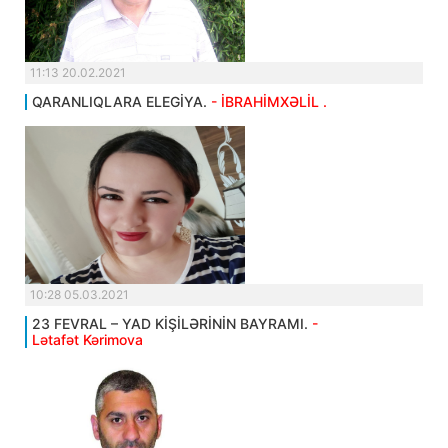
11:13 20.02.2021
QARANLIQLARA ELEGİYA.
- İBRAHİMXƏLİL .
10:28 05.03.2021
23 FEVRAL – YAD KİŞİLƏRİNİN BAYRAMI.
-
Lətafət Kərimova