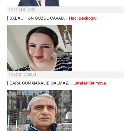
19:22 21.01.2021
ƏXLAQ - ƏN GÖZƏL CAVAB.
- Hacı Bəkiroğlu
19:33 21.01.2021
QARA GÜN QARALIB QALMAZ.
- Lətafət Kərimova