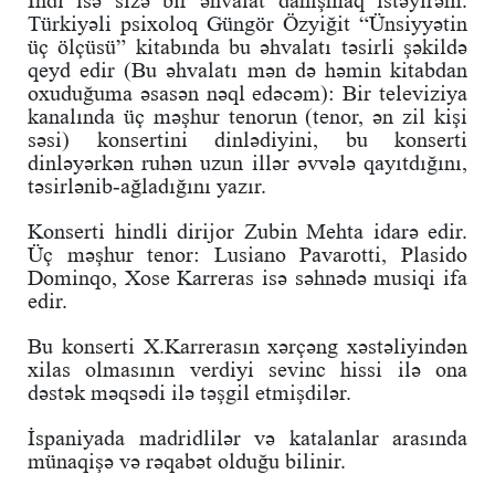
Türkiyəli psixoloq Güngör Özyiğit “Ünsiyyətin
üç ölçüsü” kitabında bu əhvalatı təsirli şəkildə
qeyd edir (Bu əhvalatı mən də həmin kitabdan
oxuduğuma əsasən nəql edəcəm): Bir televiziya
kanalında üç məşhur tenorun (tenor, ən zil kişi
səsi) konsertini dinlədiyini, bu konserti
dinləyərkən ruhən uzun illər əvvələ qayıtdığını,
təsirlənib-ağladığını yazır.
Konserti hindli dirijor Zubin Mehta idarə edir.
Üç məşhur tenor: Lusiano Pavarotti, Plasido
Dominqo, Xose Karreras isə səhnədə musiqi ifa
edir.
Bu konserti X.Karrerasın xərçəng xəstəliyindən
xilas olmasının verdiyi sevinc hissi ilə ona
dəstək məqsədi ilə təşgil etmişdilər.
İspaniyada madridlilər və katalanlar arasında
münaqişə və rəqabət olduğu bilinir.