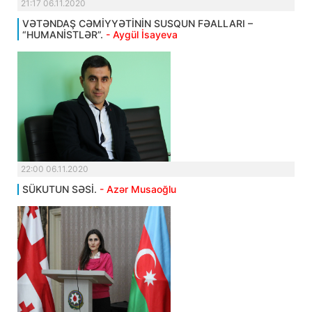
21:17 06.11.2020
VƏTƏNDAŞ CƏMİYYƏTİNİN SUSQUN FƏALLARI –
“HUMANİSTLƏR”.
- Aygül İsayeva
22:00 06.11.2020
SÜKUTUN SƏSİ.
- Azər Musaoğlu