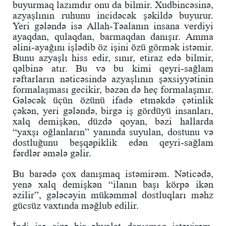
buyurmaq lazımdır onu da bilmir. Xudbincəsinə,
azyaşlının ruhunu incidəcək şəkildə buyurur.
Yeri gələndə isə Allah-Təalanın insana verdiyi
ayaqdan, qulaqdan, barmaqdan danışır. Amma
əlini-ayağını işlədib öz işini özü görmək istəmir.
Bunu azyaşlı hiss edir, sınır, etiraz edə bilmir,
qəlbinə atır. Bu və bu kimi qeyri-sağlam
rəftarların nəticəsində azyaşlının şəxsiyyətinin
formalaşması gecikir, bəzən də heç formalaşmır.
Gələcək üçün özünü ifadə etməkdə çətinlik
çəkən, yeri gələndə, birgə iş gördüyü insanları,
xalq demişkən, düzdə qoyan, bəzi hallarda
“yaxşı oğlanların” yanında suyulan, dostunu və
dostluğunu beşqəpiklik edən qeyri-sağlam
fərdlər əmələ gəlir.
Bu barədə çox danışmaq istəmirəm. Nəticədə,
yenə xalq demişkən “ilanın başı körpə ikən
əzilir”, gələcəyin mükəmməl dostluqları məhz
gücsüz vaxtında məğlub edilir.
İndi isə sizə bir əhvalat danışmaq istəyirəm.