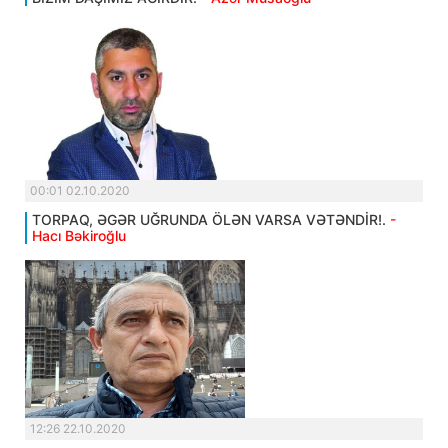
00:01 02.10.2020
TORPAQ, ƏGƏR UĞRUNDA ÖLƏN VARSA VƏTƏNDİR!.
-
Hacı Bəkiroğlu
12:26 22.10.2020