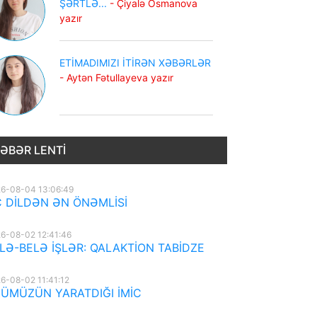
ŞƏRTLƏ...
- Çiyalə Osmanova
yazır
ETİMADIMIZI İTİRƏN XƏBƏRLƏR
- Aytən Fətullayeva yazır
ƏBƏR LENTI
6-08-04 13:06:49
 DİLDƏN ƏN ÖNƏMLİSİ
6-08-02 12:41:46
LƏ-BELƏ İŞLƏR: QALAKTİON TABİDZE
6-08-02 11:41:12
ÜMÜZÜN YARATDIĞI İMİC