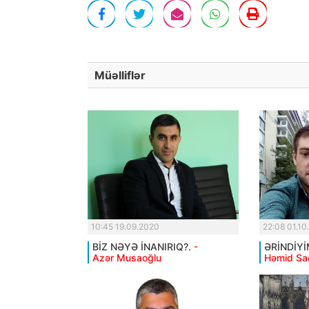
Müəlliflər
10:45 19.09.2020
22:08 01.10
BİZ NƏYƏ İNANIRIQ?.
-
ƏRİNDİYİ
Azər Musaoğlu
Həmid Sa