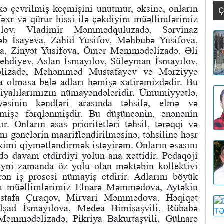
xə çevrilmiş keçmişini unutmur, əksinə, onların
Ç
fəxr və qürur hissi ilə çəkdiyim müəllimlərimiz
ılov, Vladimir Məmmədquluzadə, Sərvinaz
 İsayeva, Zahid Yusifov, Məhbubə Yusifova,
a, Zinyət Yusifova, Ömər Məmmədəlizadə, Əli
ehdiyev, Aslan İsmayılov, Süleyman İsmayılov,
əlizadə, Məhəmməd Mustafayev və Mərziyyə
da
olmasa belə adları həmişə xatirəmizdədir. Bu
 ziyalılarımızın nümayəndələridir. Ümumiyyətlə,
yəsinin kəndləri arasında təhsilə, elmə və
mişə fərqlənmişdir. Bu düşüncənin, ənənənin
. Onların əsas prioritetləri təhsil, tərəqqi və
nı gənclərin maarifləndirilməsinə, təhsilinə həsr
kimi qiymətləndirmək istəyirəm. Onların əsasını
ə davam etdirdiyi yolun ana xəttidir. Pedaqoji
 eyni zamanda öz yolu olan məktəbin kollektivi
rən iş prosesi nümayiş etdirir. Adlarını böyük
im müəllimlərimiz Elnarə Məmmədova, Aytəkin
stafa Çıraqov, Mirvari Məmmədova, Həqiqət
şad İsmayılova, Medea Bimişaşvili, Rübabə
 Məmmədəlizadə, Pikriya Bakurtaşvili, Gülnarə