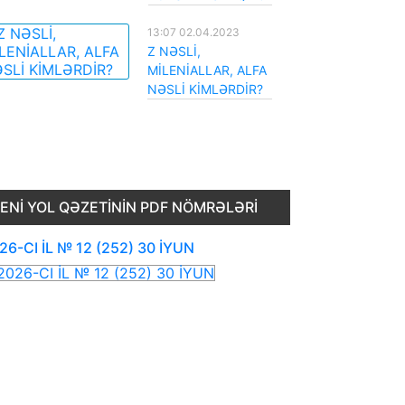
13:07 02.04.2023
Z NƏSLİ,
MİLENİALLAR, ALFA
NƏSLİ KİMLƏRDİR?
ENI YOL QƏZETININ PDF NÖMRƏLƏRI
26-CI İL № 12 (252) 30 İYUN