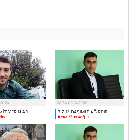
.2020
23:50 01.10.2020
MİZ YERİN ADI.
-
BİZİM DAŞIMIZ AĞIRDIR.
-
dıx
Azər Musaoğlu