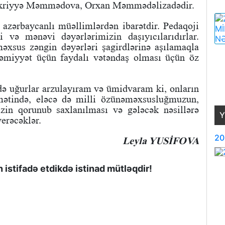
əxriyyə Məmmədova, Orxan Məmmədəlizadədir.
 azərbaycanlı müəllimlərdən ibarətdir. Pedaqoji
 və mənəvi dəyərlərimizin daşıyıcılarıdırlar.
məxsus zəngin dəyərləri şagirdlərinə aşılamaqla
 cəmiyyət üçün faydalı vətəndaş olması üçün öz
də uğurlar arzulayıram və ümidvaram ki, onların
qamətində, eləcə də milli özünəməxsusluğmuzun,
izin qorunub saxlanılması və gələcək nəsillərə
Y
erəcəklər.
20
Leyla YUSİFOVA
istifadə etdikdə istinad mütləqdir!