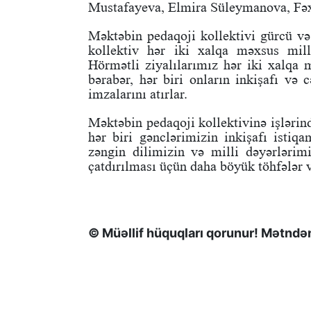
Mustafayeva, Elmira Süleymanova, F
Məktəbin pedaqoji kollektivi gürcü və
kollektiv hər iki xalqa məxsus milli
Hörmətli ziyalılarımız hər iki xalqa 
bərabər, hər biri onların inkişafı və
imzalarını atırlar.
Məktəbin pedaqoji kollektivinə işlərin
hər biri gənclərimizin inkişafı isti
zəngin dilimizin və milli dəyərlərim
çatdırılması üçün daha böyük töhfələr v
© Müəllif hüquqları qorunur! Mətndən 