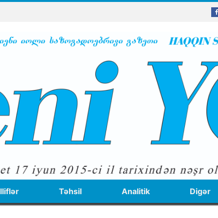
liflər
Təhsil
Analitik
Digər