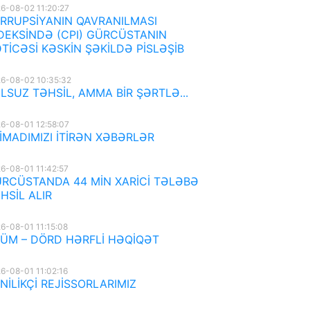
6-08-02 11:20:27
RRUPSİYANIN QAVRANILMASI
DEKSİNDƏ (CPI) GÜRCÜSTANIN
TİCƏSİ KƏSKİN ŞƏKİLDƏ PİSLƏŞİB
6-08-02 10:35:32
LSUZ TƏHSİL, AMMA BİR ŞƏRTLƏ...
6-08-01 12:58:07
İMADIMIZI İTİRƏN XƏBƏRLƏR
6-08-01 11:42:57
RCÜSTANDA 44 MİN XARİCİ TƏLƏBƏ
HSİL ALIR
6-08-01 11:15:08
ÜM – DÖRD HƏRFLİ HƏQİQƏT
6-08-01 11:02:16
NİLİKÇİ REJİSSORLARIMIZ