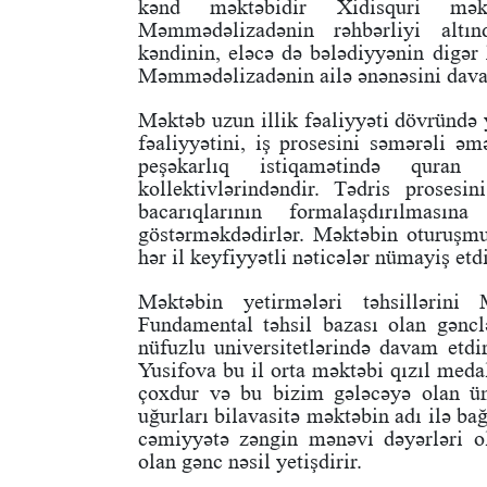
kənd məktəbidir Xidisquri mək
Məmmədəlizadənin rəhbərliyi altınd
kəndinin, eləcə də bələdiyyənin digə
Məmmədəlizadənin ailə ənənəsini dava
Məktəb uzun illik fəaliyyəti dövründə 
fəaliyyətini, iş prosesini səmərəli əm
peşəkarlıq istiqamətində quran 
kollektivlərindəndir. Tədris prosesini
bacarıqlarının formalaşdırılması
göstərməkdədirlər. Məktəbin oturuşmu
hər il keyfiyyətli nəticələr nümayiş etdi
Məktəbin yetirmələri təhsillərin
Fundamental təhsil bazası olan gənclə
nüfuzlu universitetlərində davam etdi
Yusifova bu il orta məktəbi qızıl meda
çoxdur və bu bizim gələcəyə olan ümi
uğurları bilavasitə məktəbin adı ilə bağ
cəmiyyətə zəngin mənəvi dəyərləri ol
olan gənc nəsil yetişdirir.