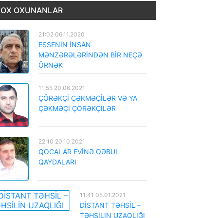
OX OXUNANLAR
21:02 06.11.2020
ESSENİN İNSAN
MƏNZƏRƏLƏRİNDƏN BİR NEÇƏ
ÖRNƏK
11:55 20.06.2021
ÇÖRƏKÇİ ÇƏKMƏÇİLƏR VƏ YA
ÇƏKMƏÇİ ÇÖRƏKÇİLƏR
22:10 20.10.2021
QOCALAR EVİNƏ QƏBUL
QAYDALARI
11:41 05.01.2021
DİSTANT TƏHSİL –
TƏHSİLİN UZAQLIĞI