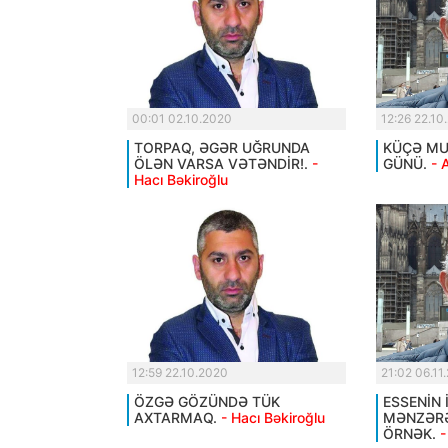
00:01 02.10.2020
12:26 22.10
TORPAQ, ƏGƏR UĞRUNDA
KÜÇƏ MUS
ÖLƏN VARSA VƏTƏNDİR!.
-
GÜNÜ.
- 
Hacı Bəkiroğlu
12:59 22.10.2020
21:02 06.11
ÖZGƏ GÖZÜNDƏ TÜK
ESSENİN 
AXTARMAQ.
- Hacı Bəkiroğlu
MƏNZƏRƏ
ÖRNƏK.
-