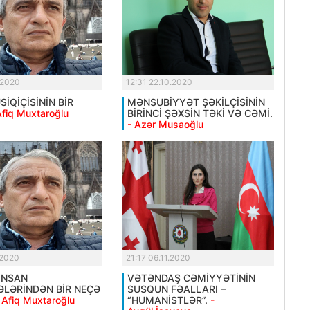
.2020
12:31 22.10.2020
İQİÇİSİNİN BİR
MƏNSUBİYYƏT ŞƏKİLÇİSİNİN
Afiq Muxtaroğlu
BİRİNCİ ŞƏXSİN TƏKİ VƏ CƏMİ.
- Azər Musaoğlu
.2020
21:17 06.11.2020
İNSAN
VƏTƏNDAŞ CƏMİYYƏTİNİN
LƏRİNDƏN BİR NEÇƏ
SUSQUN FƏALLARI –
 Afiq Muxtaroğlu
“HUMANİSTLƏR”.
-