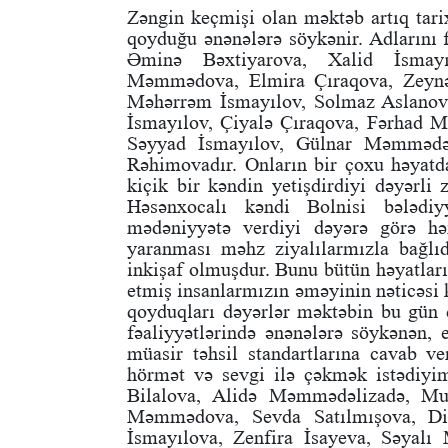
Zəngin keçmişi olan məktəb artıq tari
qoyduğu ənənələrə söykənir. Adlarını 
Əminə Bəxtiyarova, Xalid İsmay
Məmmədova, Elmira Çıraqova, Zeynəb
Məhərrəm İsmayılov, Solmaz Aslanov
İsmayılov, Çiyalə Çıraqova, Fərhad M
Səyyad İsmayılov, Gülnar Məmməd
Rəhimovadır. Onların bir çoxu həyat
kiçik bir kəndin yetişdirdiyi dəyərli
Həsənxocalı kəndi Bolnisi bələdiy
mədəniyyətə verdiyi dəyərə görə hə
yaranması məhz ziyalılarmızla bağlıdır
inkişaf olmuşdur. Bunu bütün həyatları
etmiş insanlarmızın əməyinin nəticəsi 
qoyduqları dəyərlər məktəbin bu gün d
fəaliyyətlərində ənənələrə söykənən,
müasir təhsil standartlarına cavab ve
hörmət və sevgi ilə çəkmək istədiy
Bilalova, Alidə Məmmədəlizadə, Mu
Məmmədova, Sevda Satılmışova, Dil
İsmayılova, Zenfira İsayeva, Səyalı