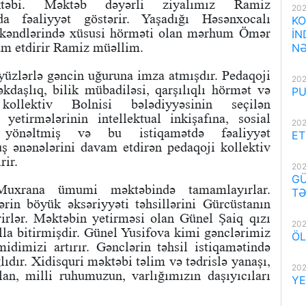
təbi. Məktəb dəyərli ziyalımız Ramiz
202
a fəaliyyət göstərir. Yaşadığı Həsənxocalı
KO
r kəndlərində xüsusi hörməti olan mərhum Ömər
İN
m etdirir Ramiz müəllim.
NƏ
yüzlərlə gəncin uğuruna imza atmışdır. Pedaqoji
202
əkdaşlıq, bilik mübadiləsi, qarşılıqlı hörmət və
PU
kollektiv Bolnisi bələdiyyəsinin seçilən
 yetirmələrinin intellektual inkişafına, sosial
202
na yönəltmiş və bu istiqamətdə fəaliyyət
ET
ş ənənələrini davam etdirən pedaqoji kollektiv
rir.
202
GÜ
i Muxrana ümumi məktəbində tamamlayırlar.
TƏ
rin böyük əksəriyyəti təhsillərini Gürcüstanın
rirlər. Məktəbin yetirməsi olan Günel Şaiq qızı
202
lla bitirmişdir. Günel Yusifova kimi gənclərimiz
ÖL
dimizi artırır. Gənclərin təhsil istiqamətində
lıdır. Xidisquri məktəbi təlim və tədrislə yanaşı,
202
an, milli ruhumuzun, varlığımızın daşıyıcıları
YE