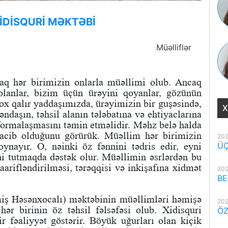
İDİSQURİ MƏKTƏBİ
Müəlliflər
araq hər birimizin onlarla müəllimi olub. Ancaq
lanlar, bizim üçün ürəyini qoyanlar, gözünün
ox qalır yaddaşımızda, ürəyimizin bir guşəsində,
X
əndaşın, təhsil alanın tələbatına və ehtiyaclarına
formalaşmasını təmin etməlidir. Məhz belə halda
acib olduğunu görürük. Müəllim hər birimizin
202
oynayır. O, nəinki öz fənnini tədris edir, eyni
ÜÇ
i tutmaqda dəstək olur. Müəllimin əsrlərdən bu
arifləndirilməsi, tərəqqisi və inkişafına xidmət
202
BE
miş Həsənxocalı) məktəbinin müəllimləri həmişə
202
ər birinin öz təhsil fəlsəfəsi olub. Xidisquri
ÖZ
r fəaliyyət göstərir. Böyük uğurları olan kiçik