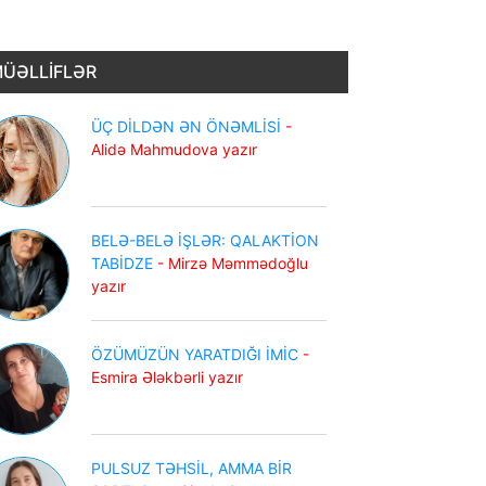
ÜƏLLİFLƏR
ÜÇ DİLDƏN ƏN ÖNƏMLİSİ
-
Alidə Mahmudova yazır
BELƏ-BELƏ İŞLƏR: QALAKTİON
TABİDZE
- Mirzə Məmmədoğlu
yazır
ÖZÜMÜZÜN YARATDIĞI İMİC
-
Esmira Ələkbərli yazır
PULSUZ TƏHSİL, AMMA BİR