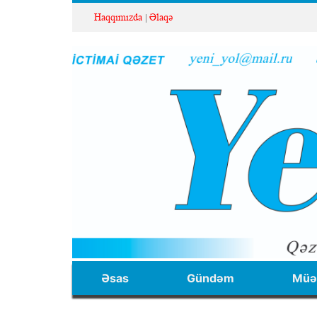
Haqqımızda
Əlaqə
Əsas
Gündəm
Müəl