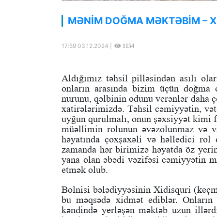
MƏNİM DOĞMA MƏKTƏBİM – X
17:59 03.12.2024 |
1154
Aldığımız təhsil pilləsindən asılı ol
onların arasında bizim üçün doğma o
nurunu, qəlbinin odunu verənlər daha ç
xatirələrimizdə. Təhsil cəmiyyətin, vət
uyğun qurulmalı, onun şəxsiyyət kimi 
müəllimin rolunun əvəzolunmaz və v
həyatında çoxşaxəli və həlledici rol 
zamanda hər birimizə həyatda öz yerin
yana olan əbədi vəzifəsi cəmiyyətin ma
etmək olub.
Bolnisi bələdiyyəsinin Xidisquri (keç
bu məqsədə xidmət ediblər. Onların h
kəndində yerləşən məktəb uzun illərdi