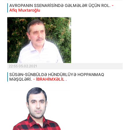
AVROPANIN SSENARİSİNDƏ GƏLMƏLƏR ÜÇÜN ROL.
-
Afiq Muxtaroğlu
22:55 05.02.2021
SÜSƏN-SÜNBÜLDƏ HÜNDÜRLÜYƏ HOPPANMAQ
MƏŞQLƏRİ.
- İBRAHİMXƏLİL .