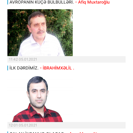
AVROPANIN KÜÇƏ BÜLBÜLLƏRİ.
- Afiq Muxtaroğlu
11:42 05.01.2021
İLK DƏRDİMİZ.
- İBRAHİMXƏLİL .
12:01 05.01.2021