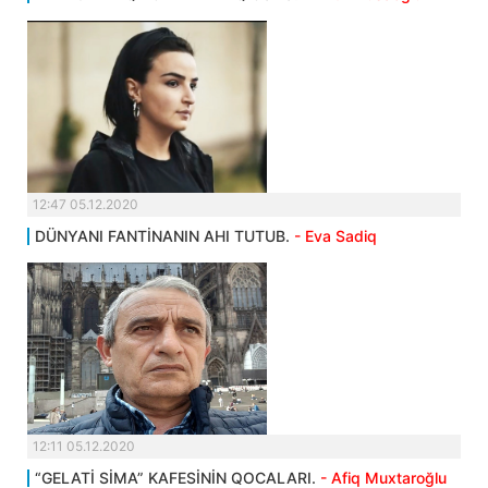
12:47 05.12.2020
DÜNYANI FANTİNANIN AHI TUTUB.
- Eva Sadiq
12:11 05.12.2020
“GELATİ SİMA” KAFESİNİN QOCALARI.
- Afiq Muxtaroğlu