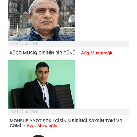
12:26 22.10.2020
KÜÇƏ MUSİQİÇİSİNİN BİR GÜNÜ.
- Afiq Muxtaroğlu
12:31 22.10.2020
MƏNSUBİYYƏT ŞƏKİLÇİSİNİN BİRİNCİ ŞƏXSİN TƏKİ VƏ
CƏMİ.
- Azər Musaoğlu