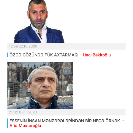
12:59 22.10.2020
ÖZGƏ GÖZÜNDƏ TÜK AXTARMAQ.
- Hacı Bəkiroğlu
21:02 06.11.2020
ESSENİN İNSAN MƏNZƏRƏLƏRİNDƏN BİR NEÇƏ ÖRNƏK.
-
Afiq Muxtaroğlu