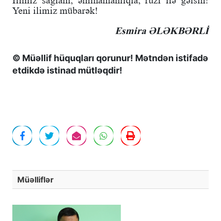
Yeni ilimiz mübarək!
Esmira ƏLƏKBƏRLİ
© Müəllif hüquqları qorunur! Mətndən istifadə
etdikdə istinad mütləqdir!
Müəlliflər