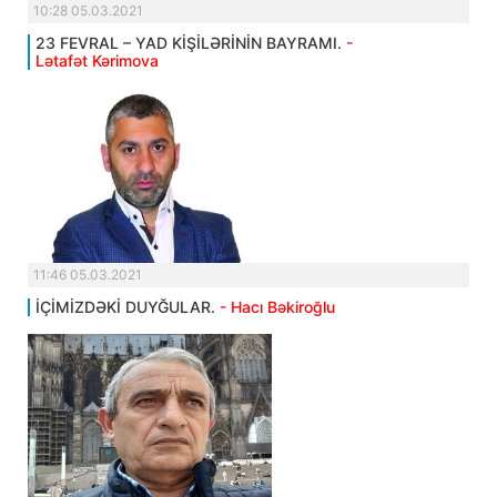
10:28 05.03.2021
23 FEVRAL – YAD KİŞİLƏRİNİN BAYRAMI.
-
Lətafət Kərimova
11:46 05.03.2021
İÇİMİZDƏKİ DUYĞULAR.
- Hacı Bəkiroğlu