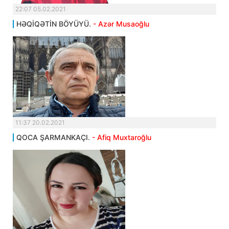
22:07 05.02.2021
HƏQİQƏTİN BÖYÜYÜ.
- Azər Musaoğlu
11:37 20.02.2021
QOCA ŞARMANKAÇI.
- Afiq Muxtaroğlu