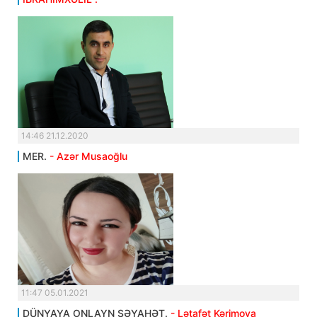
14:46 21.12.2020
MER.
- Azər Musaoğlu
11:47 05.01.2021
DÜNYAYA ONLAYN SƏYAHƏT.
- Lətafət Kərimova