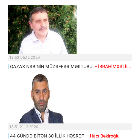
13:53 05.12.2020
QAZAX NƏBİNİN MÜZƏFFƏR MƏKTUBU.
- İBRAHİMXƏLİL .
13:51 21.12.2020
44 GÜNDƏ BİTƏN 30 İLLİK HƏSRƏT.
- Hacı Bəkiroğlu