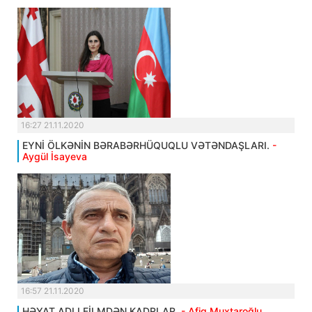
16:27 21.11.2020
EYNİ ÖLKƏNİN BƏRABƏRHÜQUQLU VƏTƏNDAŞLARI.
-
Aygül İsayeva
16:57 21.11.2020
HƏYAT ADLI FİLMDƏN KADRLAR.
- Afiq Muxtaroğlu