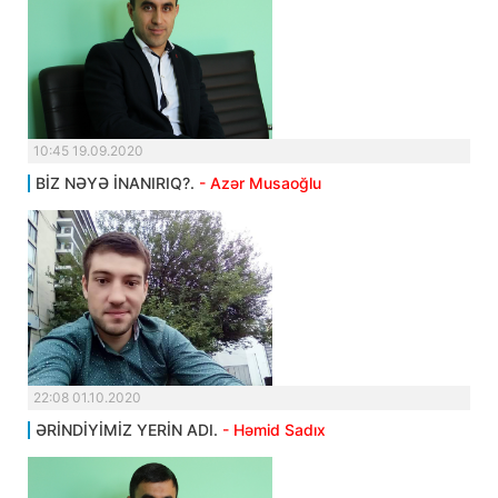
10:45 19.09.2020
BİZ NƏYƏ İNANIRIQ?.
- Azər Musaoğlu
22:08 01.10.2020
ƏRİNDİYİMİZ YERİN ADI.
- Həmid Sadıx