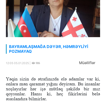
BAYRAMLAŞMAĞA DƏYƏR, HƏMRƏYLİYİ
POZMAYAQ
Müəlliflər
12:05 05.01.2025 |
986
Yəqin sizin də ətrafınızda elə adamlar var ki,
onlara mən qaramat yığını deyirəm. Bu insanlar
xoşlayırlar hər işə mütləq şəkildə bir mız
qoysunlar. Hansı ki, heç fikirlərini belə
əsaslandıra bilmirlər.