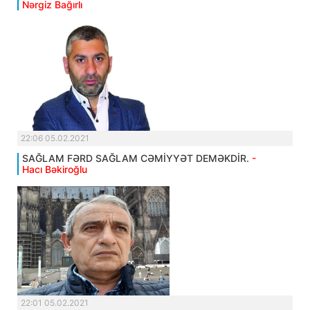
Nərgiz Bağırlı
22:06 05.02.2021
SAĞLAM FƏRD SAĞLAM CƏMİYYƏT DEMƏKDİR.
-
Hacı Bəkiroğlu
22:01 05.02.2021