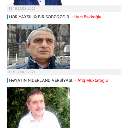
12:19 21.03.2021
HƏR YAXŞILIQ BİR SƏDƏQƏDİR.
- Hacı Bəkiroğlu
12:51 21.03.2021
HƏYATIN NİDERLAND VERSİYASI.
- Afiq Muxtaroğlu