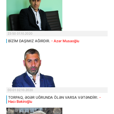
23:50 01.10.2020
BİZİM DAŞIMIZ AĞIRDIR.
- Azər Musaoğlu
00:01 02.10.2020
TORPAQ, ƏGƏR UĞRUNDA ÖLƏN VARSA VƏTƏNDİR!.
-
Hacı Bəkiroğlu