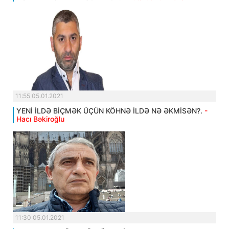
11:55 05.01.2021
YENİ İLDƏ BİÇMƏK ÜÇÜN KÖHNƏ İLDƏ NƏ ƏKMİSƏN?.
-
Hacı Bəkiroğlu
11:30 05.01.2021