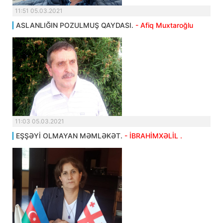
11:51 05.03.2021
ASLANLIĞIN POZULMUŞ QAYDASI.
- Afiq Muxtaroğlu
11:03 05.03.2021
EŞŞƏYİ OLMAYAN MƏMLƏKƏT.
- İBRAHİMXƏLİL .