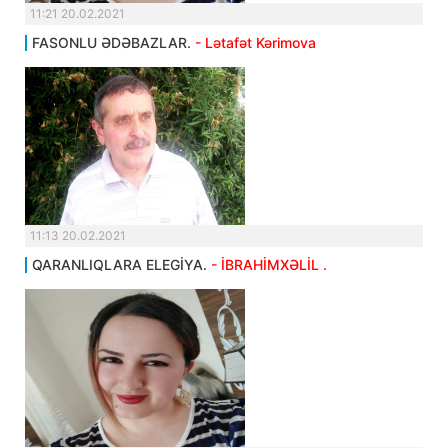
11:21 20.02.2021
FASONLU ƏDƏBAZLAR.
- Lətafət Kərimova
11:13 20.02.2021
QARANLIQLARA ELEGİYA.
- İBRAHİMXƏLİL .