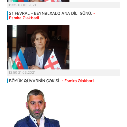
12:39 07.03.2021
21 FEVRAL – BEYNƏLXALQ ANA DİLİ GÜNÜ.
-
Esmira Ələkbərli
12:50 21.03.2021
BÖYÜK QÜVVƏNİN ÇƏKİSİ.
- Esmira Ələkbərli