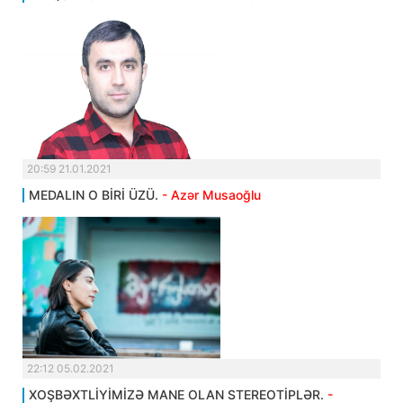
20:59 21.01.2021
MEDALIN O BİRİ ÜZÜ.
- Azər Musaoğlu
22:12 05.02.2021
XOŞBƏXTLİYİMİZƏ MANE OLAN STEREOTİPLƏR.
-