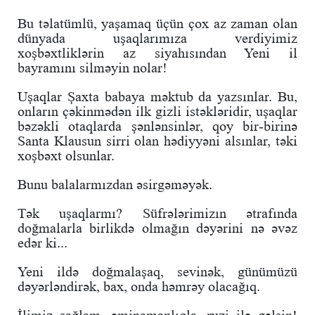
Bu təlatümlü, yaşamaq üçün çox az zaman olan
dünyada uşaqlarımıza verdiyimiz
xoşbəxtliklərin az siyahısından Yeni il
bayramını silməyin nolar!
Uşaqlar Şaxta babaya məktub da yazsınlar. Bu,
onların çəkinmədən ilk gizli istəkləridir, uşaqlar
bəzəkli otaqlarda şənlənsinlər, qoy bir-birinə
Santa Klausun sirri olan hədiyyəni alsınlar, təki
xoşbəxt olsunlar.
Bunu balalarmızdan əsirgəməyək.
Tək uşaqlarmı? Süfrələrimizın ətrafında
doğmalarla birlikdə olmağın dəyərini nə əvəz
edər ki...
Yeni ildə doğmalaşaq, sevinək, günümüzü
dəyərləndirək, bax, onda həmrəy olacağıq.
İlimiz sağlam, əminamanlıqla, ruzi ilə gəlsin!