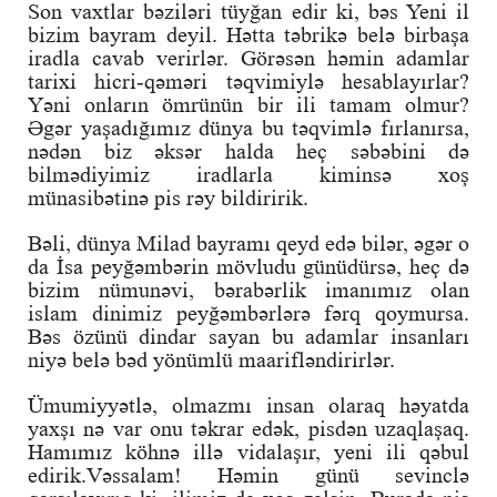
Son vaxtlar bəziləri tüyğan edir ki, bəs Yeni il
bizim bayram deyil. Hətta təbrikə belə birbaşa
iradla cavab verirlər. Görəsən həmin adamlar
tarixi hicri-qəməri təqvimiylə hesablayırlar?
Yəni onların ömrünün bir ili tamam olmur?
Əgər yaşadığımız dünya bu təqvimlə fırlanırsa,
nədən biz əksər halda heç səbəbini də
bilmədiyimiz iradlarla kiminsə xoş
münasibətinə pis rəy bildiririk.
Bəli, dünya Milad bayramı qeyd edə bilər, əgər o
da İsa peyğəmbərin mövludu günüdürsə, heç də
bizim nümunəvi, bərabərlik imanımız olan
islam dinimiz peyğəmbərlərə fərq qoymursa.
Bəs özünü dindar sayan bu adamlar insanları
niyə belə bəd yönümlü maarifləndirirlər.
Ümumiyyətlə, olmazmı insan olaraq həyatda
yaxşı nə var onu təkrar edək, pisdən uzaqlaşaq.
Hamımız köhnə illə vidalaşır, yeni ili qəbul
edirik.Vəssalam! Həmin günü sevinclə