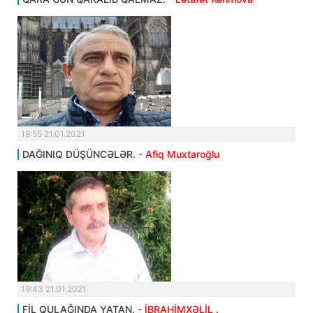
19:55 21.01.2021
DAĞINIQ DÜŞÜNCƏLƏR.
- Afiq Muxtaroğlu
19:43 21.01.2021
FİL QULAĞINDA YATAN.
- İBRAHİMXƏLİL .