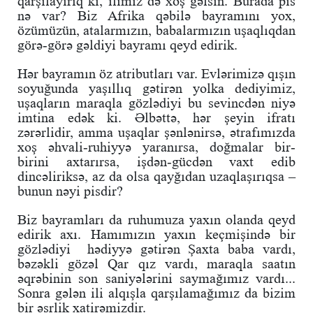
qarşılayırıq ki, ilimiz də xoş gəlsin. Burada pis
nə var? Biz Afrika qəbilə bayramını yox,
özümüzün, atalarmızın, babalarmızın uşaqlıqdan
görə-görə gəldiyi bayramı qeyd edirik.
Hər bayramın öz atributları var. Evlərimizə qışın
soyuğunda yaşıllıq gətirən yolka dediyimiz,
uşaqların maraqla gözlədiyi bu sevincdən niyə
imtina edək ki. Əlbəttə, hər şeyin ifratı
zərərlidir, amma uşaqlar şənlənirsə, ətrafımızda
xoş əhvali-ruhiyyə yaranırsa, doğmalar bir-
birini axtarırsa, işdən-gücdən vaxt edib
dincəliriksə, az da olsa qayğıdan uzaqlaşırıqsa –
bunun nəyi pisdir?
Biz bayramları da ruhumuza yaxın olanda qeyd
edirik axı. Hamımızın yaxın keçmişində bir
gözlədiyi hədiyyə gətirən Şaxta baba vardı,
bəzəkli gözəl Qar qız vardı, maraqla saatın
əqrəbinin son saniyələrini saymağımız vardı...
Sonra gələn ili alqışla qarşılamağımız da bizim
bir əsrlik xatirəmizdir.