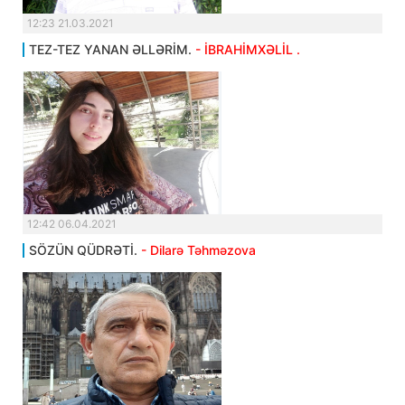
12:23 21.03.2021
TEZ-TEZ YANAN ƏLLƏRİM.
- İBRAHİMXƏLİL .
12:42 06.04.2021
SÖZÜN QÜDRƏTİ.
- Dilarə Təhməzova