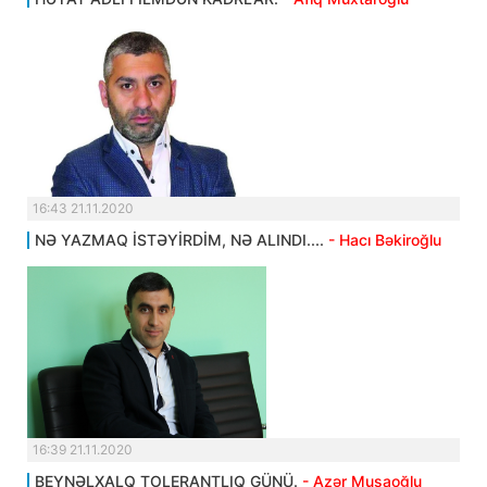
16:43 21.11.2020
NƏ YAZMAQ İSTƏYİRDİM, NƏ ALINDI....
- Hacı Bəkiroğlu
16:39 21.11.2020
BEYNƏLXALQ TOLERANTLIQ GÜNÜ.
- Azər Musaoğlu