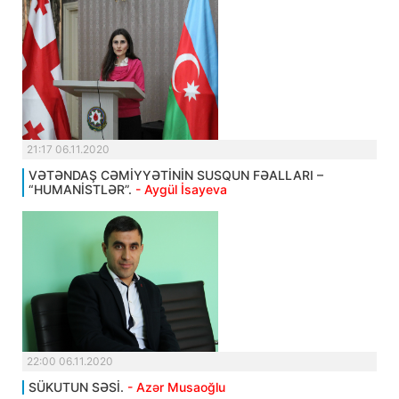
21:17 06.11.2020
VƏTƏNDAŞ CƏMİYYƏTİNİN SUSQUN FƏALLARI –
“HUMANİSTLƏR”.
- Aygül İsayeva
22:00 06.11.2020
SÜKUTUN SƏSİ.
- Azər Musaoğlu