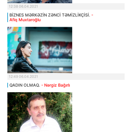
12:38 06.04.2021
BİZNES MƏRKƏZİN ZƏNCİ TƏMİZLİKÇİSİ.
-
Afiq Muxtaroğlu
12:49 06.04.2021
QADIN OLMAQ.
- Nərgiz Bağırlı