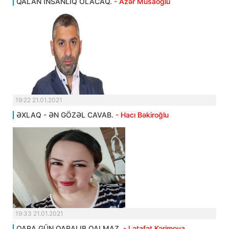
QALAN İNSANLIQ OLACAQ.
- Azər Musaoğlu
19:22 21.01.2021
ƏXLAQ - ƏN GÖZƏL CAVAB.
- Hacı Bəkiroğlu
19:33 21.01.2021
QARA GÜN QARALIB QALMAZ.
- Lətafət Kərimova