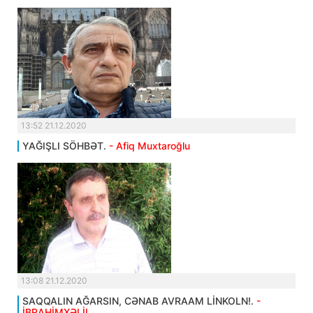
13:52 21.12.2020
YAĞIŞLI SÖHBƏT.
- Afiq Muxtaroğlu
13:08 21.12.2020
SAQQALIN AĞARSIN, CƏNAB AVRAAM LİNKOLN!.
-
İBRAHİMXƏLİL .