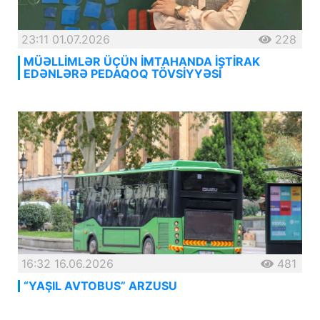
23:11 01.07.2026
228
MÜƏLLİMLƏR ÜÇÜN İMTAHANDA İŞTİRAK
EDƏNLƏRƏ PEDAQOQ TÖVSİYYƏSİ
16:32 16.06.2026
481
“YAŞIL AVTOBUS” ARZUSU