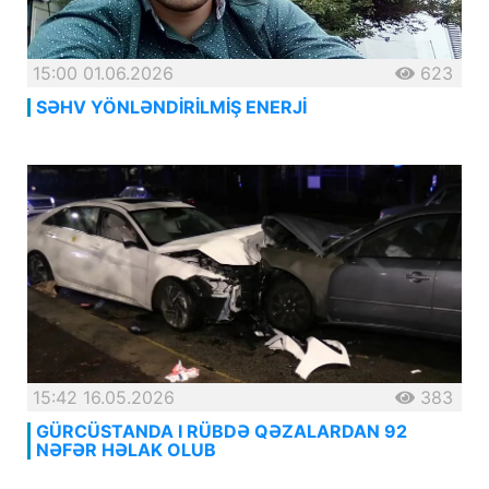
15:00 01.06.2026
623
SƏHV YÖNLƏNDİRİLMİŞ ENERJİ
15:42 16.05.2026
383
GÜRCÜSTANDA I RÜBDƏ QƏZALARDAN 92
NƏFƏR HƏLAK OLUB