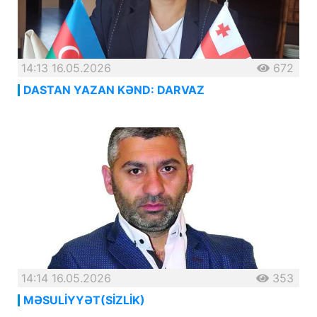
14:13 16.05.2026
672
DASTAN YAZAN KƏND: DARVAZ
14:14 16.05.2026
353
MƏSULİYYƏT(SİZLİK)