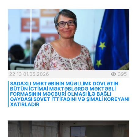
22:13 01.05.2026
395
SADAXLI MƏKTƏBİNİN MÜƏLLİMİ: DÖVLƏTİN
BÜTÜN İCTİMAİ MƏKTƏBLƏRDƏ MƏKTƏBLİ
FORMASININ MƏCBURİ OLMASI İLƏ BAĞLI
QAYDASI SOVET İTTİFAQINI VƏ ŞİMALİ KOREYANI
XATIRLADIR