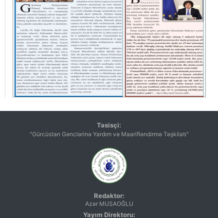
Təsisçi:
"Gürcüstan Gənclərinə Yardım və Maarifləndirmə Təşkilatı"
Redaktor:
Azər MUSAOĞLU
Yayım Direktoru: