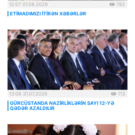
12:07 01.08.2026
782
ETİMADIMIZI İTİRƏN XƏBƏRLƏR
13:06 31.07.2026
113
GÜRCÜSTANDA NAZİRLİKLƏRİN SAYI 12-YƏ
QƏDƏR AZALDILIR