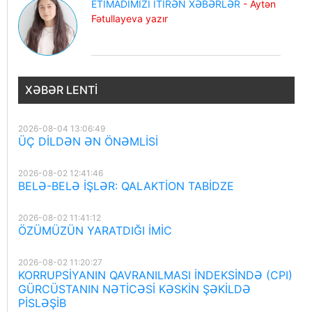
ETİMADIMIZI İTİRƏN XƏBƏRLƏR
- Aytən
Fətullayeva yazır
XƏBƏR LENTI
2026-08-04 13:06:49
ÜÇ DİLDƏN ƏN ÖNƏMLİSİ
2026-08-02 12:41:46
BELƏ-BELƏ İŞLƏR: QALAKTİON TABİDZE
2026-08-02 11:41:12
ÖZÜMÜZÜN YARATDIĞI İMİC
2026-08-02 11:20:27
KORRUPSİYANIN QAVRANILMASI İNDEKSİNDƏ (CPI)
GÜRCÜSTANIN NƏTİCƏSİ KƏSKİN ŞƏKİLDƏ
PİSLƏŞİB