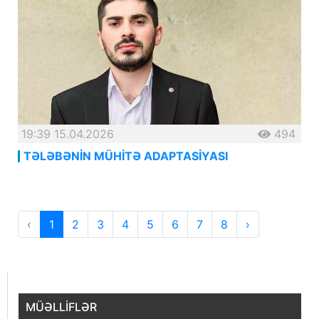
19:39 15.04.2026
494
TƏLƏBƏNİN MÜHİTƏ ADAPTASİYASI
‹
1
2
3
4
5
6
7
8
›
MÜƏLLİFLƏR