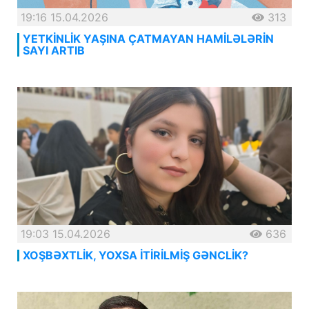
19:16 15.04.2026
313
YETKİNLİK YAŞINA ÇATMAYAN HAMİLƏLƏRİN
SAYI ARTIB
19:03 15.04.2026
636
XOŞBƏXTLİK, YOXSA İTİRİLMİŞ GƏNCLİK?