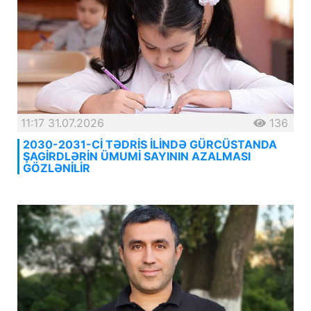
11:17 31.07.2026
136
2030-2031-Cİ TƏDRİS İLİNDƏ GÜRCÜSTANDA
ŞAGİRDLƏRİN ÜMUMİ SAYININ AZALMASI
GÖZLƏNİLİR