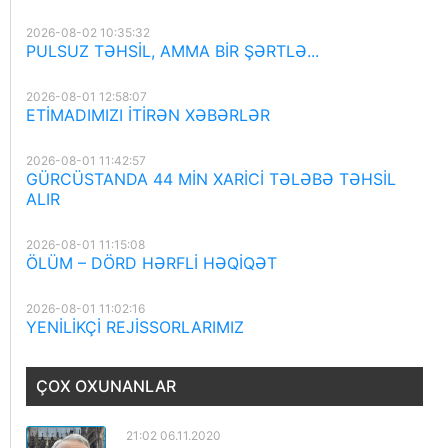
2026-08-02 10:35:32
PULSUZ TƏHSİL, AMMA BİR ŞƏRTLƏ...
2026-08-01 12:58:07
ETİMADIMIZI İTİRƏN XƏBƏRLƏR
2026-08-01 11:42:57
GÜRCÜSTANDA 44 MİN XARİCİ TƏLƏBƏ TƏHSİL
ALIR
2026-08-01 11:15:08
ÖLÜM – DÖRD HƏRFLİ HƏQİQƏT
2026-08-01 11:02:16
YENİLİKÇİ REJİSSORLARIMIZ
ÇOX OXUNANLAR
21:02 06.11.2020