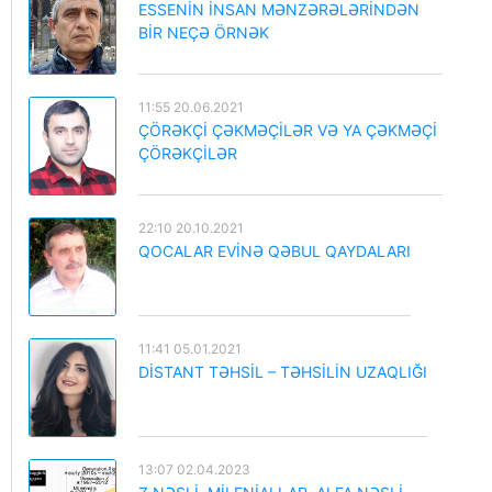
ESSENİN İNSAN MƏNZƏRƏLƏRİNDƏN
BİR NEÇƏ ÖRNƏK
11:55 20.06.2021
ÇÖRƏKÇİ ÇƏKMƏÇİLƏR VƏ YA ÇƏKMƏÇİ
ÇÖRƏKÇİLƏR
22:10 20.10.2021
QOCALAR EVİNƏ QƏBUL QAYDALARI
11:41 05.01.2021
DİSTANT TƏHSİL – TƏHSİLİN UZAQLIĞI
13:07 02.04.2023