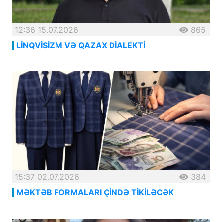
12:36 15.07.2026
865
LİNQVİSİZM VƏ QAZAX DİALEKTİ
15:37 02.07.2026
384
MƏKTƏB FORMALARI ÇİNDƏ TİKİLƏCƏK