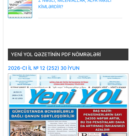
Z NƏSLİ, MİLENİALLAR, ALFA NƏSLİ
KİMLƏRDİR?
YENI YOL QƏZETININ PDF NÖMRƏLƏRI
2026-CI İL № 12 (252) 30 İYUN