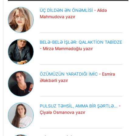
ÜÇ DİLDƏN ƏN ÖNƏMLİSİ
- Alidə
Mahmudova yazır
BELƏ-BELƏ İŞLƏR: QALAKTİON TABİDZE
- Mirzə Məmmədoğlu yazır
ÖZÜMÜZÜN YARATDIĞI İMİC
- Esmira
Ələkbərli yazır
PULSUZ TƏHSİL, AMMA BİR ŞƏRTLƏ...
-
Çiyalə Osmanova yazır