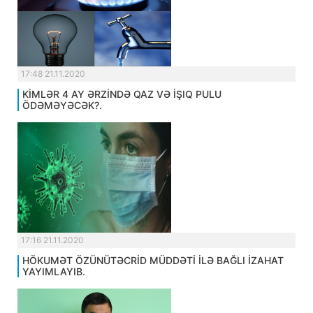
17:48 21.11.2020
KİMLƏR 4 AY ƏRZİNDƏ QAZ VƏ İŞIQ PULU
ÖDƏMƏYƏCƏK?.
17:16 21.11.2020
HÖKUMƏT ÖZÜNÜTƏCRİD MÜDDƏTİ İLƏ BAĞLI İZAHAT
YAYIMLAYIB.