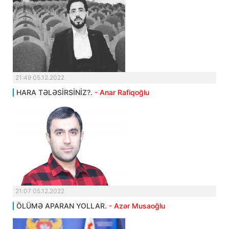
21:49 05.12.2022
HARA TƏLƏSİRSİNİZ?.
- Anar Rafiqoğlu
21:07 05.12.2022
ÖLÜMƏ APARAN YOLLAR.
- Azər Musaoğlu