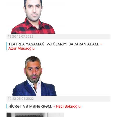
15:30 19.07.2022
TEATRDA YAŞAMAĞI VƏ ÖLMƏYİ BACARAN ADAM.
-
Azər Musaoğlu
14:22 05.08.2022
HİCRƏT VƏ MƏHƏRRƏM.
- Hacı Bəkiroğlu