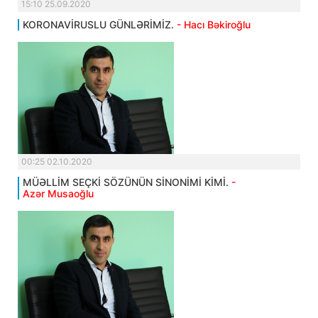
15:10 25.09.2020
KORONAVİRUSLU GÜNLƏRİMİZ.
- Hacı Bəkiroğlu
00:25 02.10.2020
MÜƏLLİM SEÇKİ SÖZÜNÜN SİNONİMİ KİMİ.
-
Azər Musaoğlu