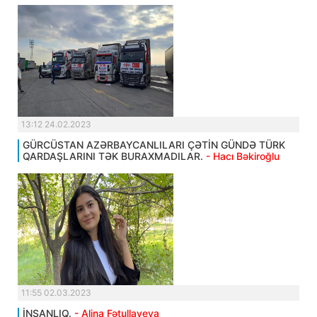
13:12 24.02.2023
GÜRCÜSTAN AZƏRBAYCANLILARI ÇƏTİN GÜNDƏ TÜRK
QARDAŞLARINI TƏK BURAXMADILAR.
- Hacı Bəkiroğlu
11:55 02.03.2023
İNSANLIQ.
- Alina Fətullayeva