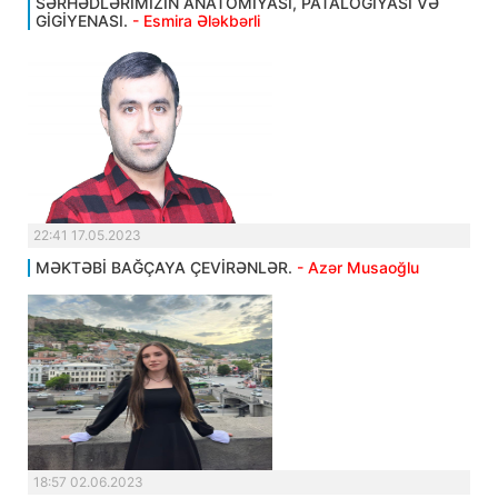
SƏRHƏDLƏRİMİZİN ANATOMİYASI, PATALOGİYASI VƏ
GİGİYENASI.
- Esmira Ələkbərli
22:41 17.05.2023
MƏKTƏBİ BAĞÇAYA ÇEVİRƏNLƏR.
- Azər Musaoğlu
18:57 02.06.2023