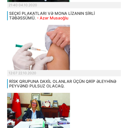
21:40 04.10.2020
SEÇKİ PLAKATLARI VƏ MONA LİZANIN SİRLİ
TƏBƏSSÜMÜ.
- Azər Musaoğlu
12:07 22.10.2020
RİSK QRUPUNA DAXİL OLANLAR ÜÇÜN QRİP ƏLEYHİNƏ
PEYVƏND PULSUZ OLACAQ.