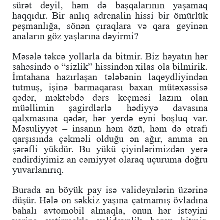
sürət deyil, həm də başqalarının yaşamaq
haqqıdır. Bir anlıq adrenalin hissi bir ömürlük
peşmanlığa, sönən çıraqlara və qara geyinən
anaların göz yaşlarına dəyirmi?
Məsələ təkcə yollarla da bitmir. Biz həyatın hər
sahəsində o “sizlik” hissindən xilas ola bilmirik.
İmtahana hazırlaşan tələbənin laqeydliyindən
tutmuş, işinə barmaqarası baxan mütəxəssisə
qədər, məktəbdə dərs keçməsi lazım olan
müəllimin şagirdlərlə hədiyyə davasına
qalxmasına qədər, hər yerdə eyni boşluq var.
Məsuliyyət – insanın həm özü, həm də ətrafı
qarşısında çəkməli olduğu ən ağır, amma ən
şərəfli yükdür. Bu yükü çiyinlərimizdən yerə
endirdiyimiz an cəmiyyət olaraq uçuruma doğru
yuvarlanırıq.
Burada ən böyük pay isə valideynlərin üzərinə
düşür. Hələ on səkkiz yaşına çatmamış övladına
bahalı avtomobil almaqla, onun hər istəyini