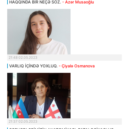
HAQQINDA BİR NEÇƏ SÖZ.
- Azər Musaoğlu
21:48 02.05.2023
VARLIQ İÇİNDƏ YOXLUQ.
- Çiyalə Osmanova
21:37 02.05.2023