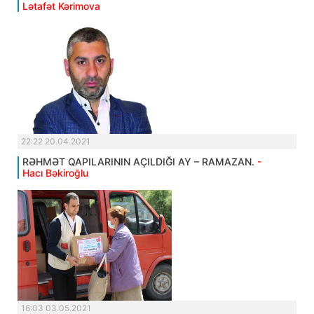
Lətafət Kərimova
22:22 20.04.2021
RƏHMƏT QAPILARININ AÇILDIĞI AY – RAMAZAN.
-
Hacı Bəkiroğlu
16:03 03.05.2021