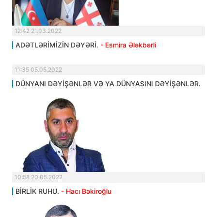
12:42 21.03.2022
ADƏTLƏRİMİZİN DƏYƏRİ.
- Esmira Ələkbərli
11:35 05.05.2022
DÜNYANI DƏYİŞƏNLƏR VƏ YA DÜNYASINI DƏYİŞƏNLƏR.
10:58 20.05.2022
BİRLİK RUHU.
- Hacı Bəkiroğlu