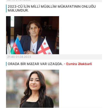
2023-CÜ İLİN MİLLİ MÜƏLLİM MÜKAFATININ ONLUĞU
MƏLUMDUR.
21:40 01.08.2023
ORADA BİR MƏZAR VAR UZAQDA.
- Esmira Ələkbərli