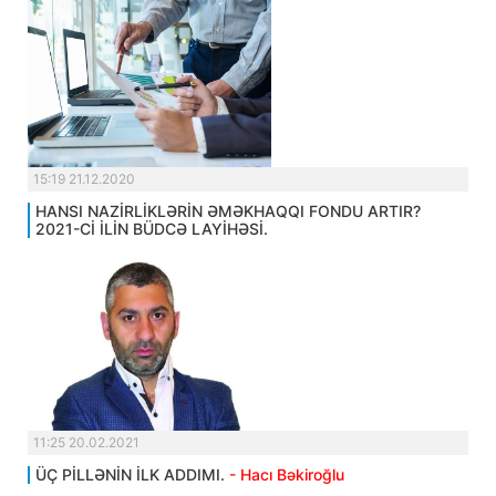
15:19 21.12.2020
HANSI NAZİRLİKLƏRİN ƏMƏKHAQQI FONDU ARTIR?
2021-Cİ İLİN BÜDCƏ LAYİHƏSİ.
11:25 20.02.2021
ÜÇ PİLLƏNİN İLK ADDIMI.
- Hacı Bəkiroğlu