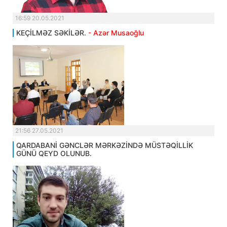
16:59 20.05.2021
KEÇİLMƏZ SƏKİLƏR.
- Azər Musaoğlu
21:56 27.05.2021
QARDABANİ GƏNCLƏR MƏRKƏZİNDƏ MÜSTƏQİLLİK
GÜNÜ QEYD OLUNUB.