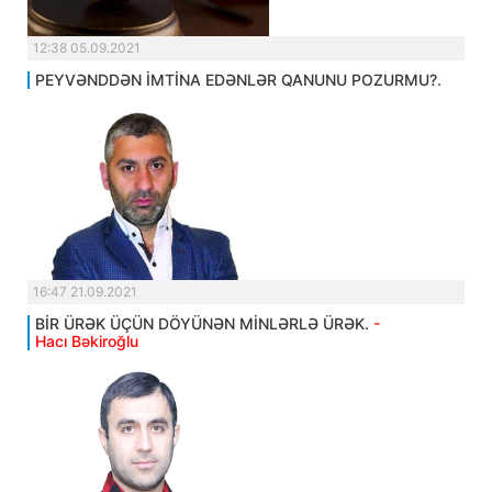
12:38 05.09.2021
PEYVƏNDDƏN İMTİNA EDƏNLƏR QANUNU POZURMU?.
16:47 21.09.2021
BİR ÜRƏK ÜÇÜN DÖYÜNƏN MİNLƏRLƏ ÜRƏK.
-
Hacı Bəkiroğlu