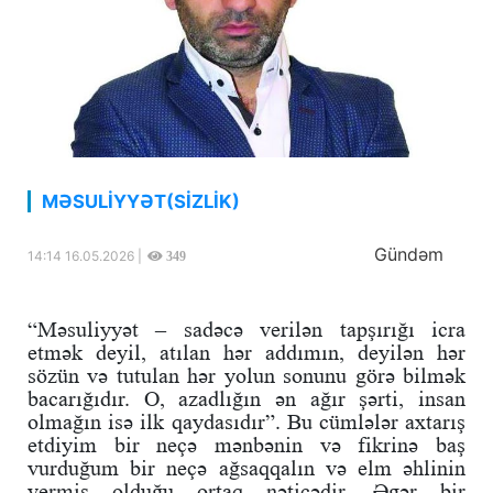
MƏSULİYYƏT(SİZLİK)
Gündəm
14:14 16.05.2026 |
349
“Məsuliyyət – sadəcə verilən tapşırığı icra
etmək deyil, atılan hər addımın, deyilən hər
sözün və tutulan hər yolun sonunu görə bilmək
bacarığıdır. O, azadlığın ən ağır şərti, insan
olmağın isə ilk qaydasıdır”. Bu cümlələr axtarış
etdiyim bir neçə mənbənin və fikrinə baş
vurduğum bir neçə ağsaqqalın və elm əhlinin
vermiş olduğu ortaq nəticədir. Əgər bir