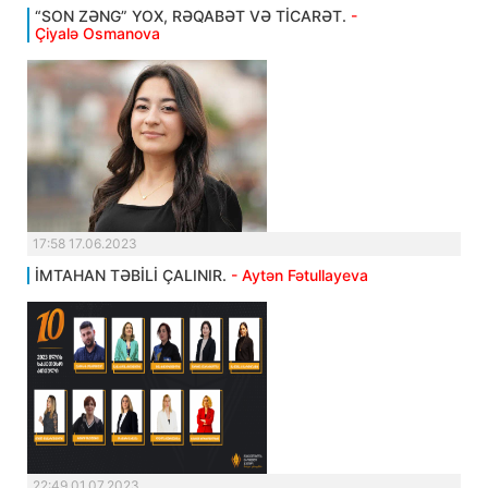
“SON ZƏNG” YOX, RƏQABƏT VƏ TİCARƏT.
-
Çiyalə Osmanova
17:58 17.06.2023
İMTAHAN TƏBİLİ ÇALINIR.
- Aytən Fətullayeva
22:49 01.07.2023