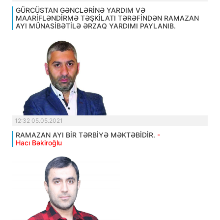
GÜRCÜSTAN GƏNCLƏRİNƏ YARDIM VƏ
MAARİFLƏNDİRMƏ TƏŞKİLATI TƏRƏFİNDƏN RAMAZAN
AYI MÜNASİBƏTİLƏ ƏRZAQ YARDIMI PAYLANIB.
12:32 05.05.2021
RAMAZAN AYI BİR TƏRBİYƏ MƏKTƏBİDİR.
-
Hacı Bəkiroğlu