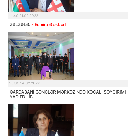
11:40 21.02.2022
ZƏLZƏLƏ.
- Esmira Ələkbərli
23:05 24.02.2022
QARDABANİ GƏNCLƏR MƏRKƏZİNDƏ XOCALI SOYQIRIMI
YAD EDİLİB.