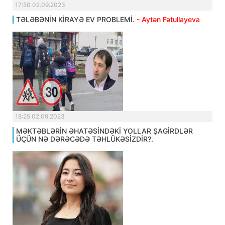
17:50 02.09.2023
TƏLƏBƏNİN KİRAYƏ EV PROBLEMİ.
- Aytən Fətullayeva
18:25 02.09.2023
MƏKTƏBLƏRİN ƏHATƏSİNDƏKİ YOLLAR ŞAGİRDLƏR
ÜÇÜN NƏ DƏRƏCƏDƏ TƏHLÜKƏSİZDİR?.