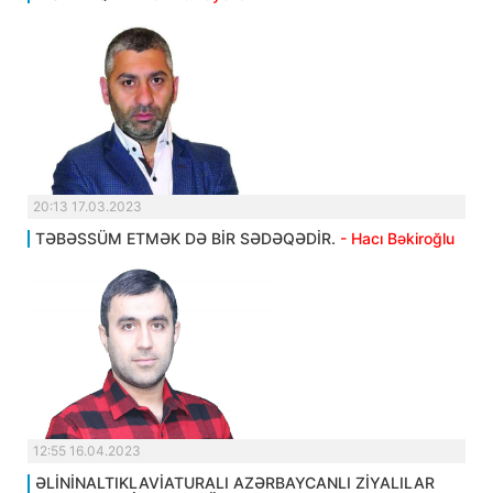
20:13 17.03.2023
TƏBƏSSÜM ETMƏK DƏ BİR SƏDƏQƏDİR.
- Hacı Bəkiroğlu
12:55 16.04.2023
ƏLİNİNALTIKLAVİATURALI AZƏRBAYCANLI ZİYALILAR