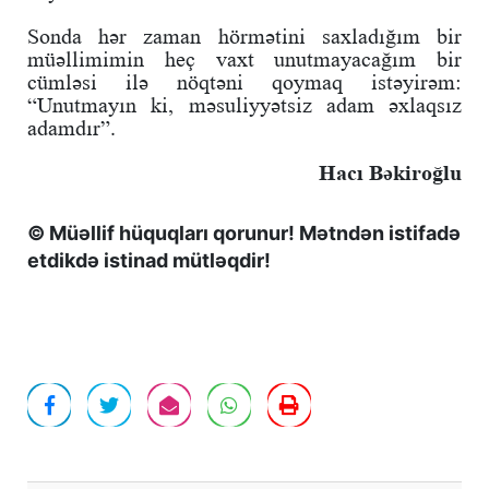
Sonda hər zaman hörmətini saxladığım bir
müəllimimin heç vaxt unutmayacağım bir
cümləsi ilə nöqtəni qoymaq istəyirəm:
“Unutmayın ki, məsuliyyətsiz adam əxlaqsız
adamdır”.
Hacı Bəkiroğlu
© Müəllif hüquqları qorunur! Mətndən istifadə
etdikdə istinad mütləqdir!