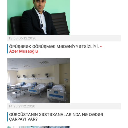
13:53 05.12.2020
ÖPÜŞƏRƏK GÖRÜŞMƏK MƏDƏNİYYƏTSİZLİYİ.
-
Azər Musaoğlu
14:25 21.12.2020
GÜRCÜSTANIN XƏSTƏXANALARINDA NƏ QƏDƏR
ÇARPAYI VAR?.