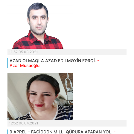
11:57 05.03.2021
AZAD OLMAQLA AZAD EDİLMƏYİN FƏRQİ.
-
Azər Musaoğlu
12:52 06.04.2021
9 APREL – FACİƏDƏN MİLLİ QÜRURA APARAN YOL.
-