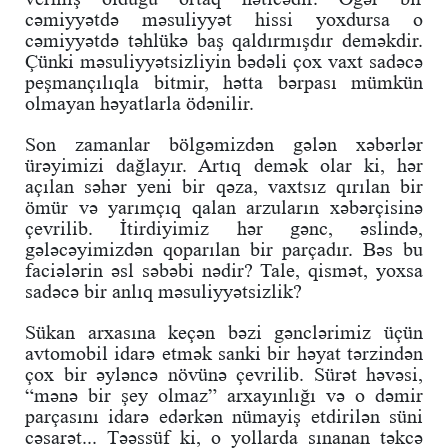
cəmiyyətdə məsuliyyət hissi yoxdursa o
cəmiyyətdə təhlükə baş qaldırmışdır deməkdir.
Çünki məsuliyyətsizliyin bədəli çox vaxt sadəcə
peşmançılıqla bitmir, hətta bərpası mümkün
olmayan həyatlarla ödənilir.
Son zamanlar bölgəmizdən gələn xəbərlər
ürəyimizi dağlayır. Artıq demək olar ki, hər
açılan səhər yeni bir qəza, vaxtsız qırılan bir
ömür və yarımçıq qalan arzuların xəbərçisinə
çevrilib. İtirdiyimiz hər gənc, əslində,
gələcəyimizdən qoparılan bir parçadır. Bəs bu
faciələrin əsl səbəbi nədir? Tale, qismət, yoxsa
sadəcə bir anlıq məsuliyyətsizlik?
Sükan arxasına keçən bəzi gənclərimiz üçün
avtomobil idarə etmək sanki bir həyat tərzindən
çox bir əyləncə növünə çevrilib. Sürət həvəsi,
“mənə bir şey olmaz” arxayınlığı və o dəmir
parçasını idarə edərkən nümayiş etdirilən süni
cəsarət... Təəssüf ki, o yollarda sınanan təkcə