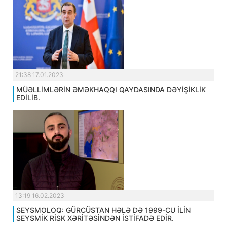
21:38 17.01.2023
MÜƏLLİMLƏRİN ƏMƏKHAQQI QAYDASINDA DƏYİŞİKLİK
EDİLİB.
13:19 16.02.2023
SEYSMOLOQ: GÜRCÜSTAN HƏLƏ DƏ 1999-CU İLİN
SEYSMİK RİSK XƏRİTƏSİNDƏN İSTİFADƏ EDİR.