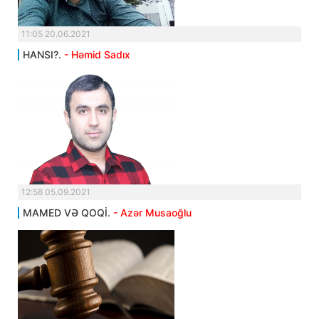
11:05 20.06.2021
HANSI?.
- Həmid Sadıx
12:58 05.09.2021
MAMED VƏ QOQİ.
- Azər Musaoğlu