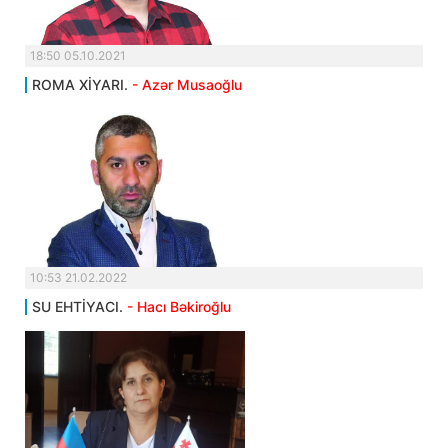
18:50 05.10.2021
ROMA XİYARI.
- Azər Musaoğlu
10:53 21.02.2022
SU EHTİYACI.
- Hacı Bəkiroğlu