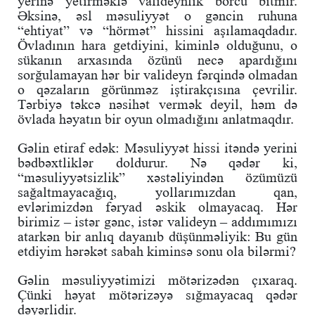
yerinə yetirməklə valideynlik borcu bitmir.
Əksinə, əsl məsuliyyət o gəncin ruhuna
“ehtiyat” və “hörmət” hissini aşılamaqdadır.
Övladının hara getdiyini, kiminlə olduğunu, o
sükanın arxasında özünü necə apardığını
sorğulamayan hər bir valideyn fərqində olmadan
o qəzaların görünməz iştirakçısına çevrilir.
Tərbiyə təkcə nəsihət vermək deyil, həm də
övlada həyatın bir oyun olmadığını anlatmaqdır.
Gəlin etiraf edək: Məsuliyyət hissi itəndə yerini
bədbəxtliklər doldurur. Nə qədər ki,
“məsuliyyətsizlik” xəstəliyindən özümüzü
sağaltmayacağıq, yollarımızdan qan,
evlərimizdən fəryad əskik olmayacaq. Hər
birimiz – istər gənc, istər valideyn – addımımızı
atarkən bir anlıq dayanıb düşünməliyik: Bu gün
etdiyim hərəkət sabah kiminsə sonu ola bilərmi?
Gəlin məsuliyyətimizi mötərizədən çıxaraq.
Çünki həyat mötərizəyə sığmayacaq qədər
dəyərlidir.