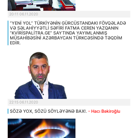
20:11 06.11.2020
“YENİ YOL” TÜRKİYƏNİN GÜRCÜSTANDAKI FÖVQƏLADƏ
VƏ SƏLAHİYYƏTLİ SƏFİRİ FATMA CEREN YAZQANIN
“KVİRİSPALİTRA.GE” SAYTINDA YAYIMLANMIŞ
MÜSAHİBƏSİNİ AZƏRBAYCAN TÜRKCƏSİNDƏ TƏQDİM
EDİR.
22:15 06.11.2020
SÖZƏ YOX, SÖZÜ SÖYLƏYƏNƏ BAX!.
- Hacı Bəkiroğlu