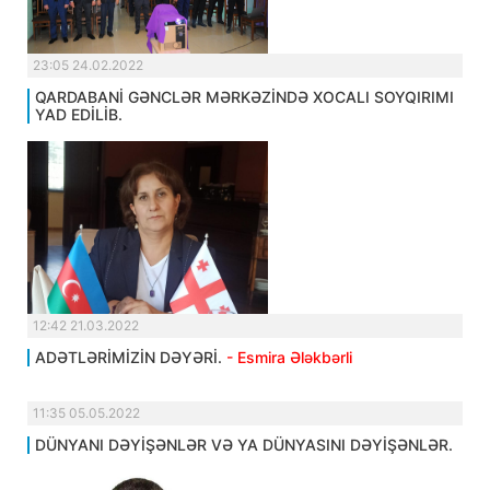
23:05 24.02.2022
QARDABANİ GƏNCLƏR MƏRKƏZİNDƏ XOCALI SOYQIRIMI
YAD EDİLİB.
12:42 21.03.2022
ADƏTLƏRİMİZİN DƏYƏRİ.
- Esmira Ələkbərli
11:35 05.05.2022
DÜNYANI DƏYİŞƏNLƏR VƏ YA DÜNYASINI DƏYİŞƏNLƏR.