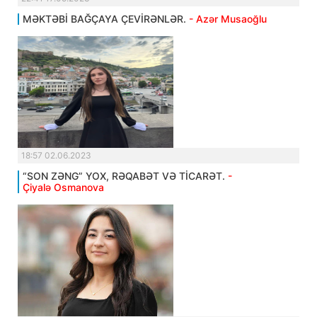
MƏKTƏBİ BAĞÇAYA ÇEVİRƏNLƏR.
- Azər Musaoğlu
18:57 02.06.2023
“SON ZƏNG” YOX, RƏQABƏT VƏ TİCARƏT.
-
Çiyalə Osmanova