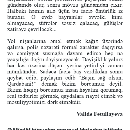
gündəmdə olur, sonra mövzu gündəmdən çıxır.
Halbuki həmin ailə üçün bu faciə ömürlük iz
buraxır. O evdə bayramlar əvvəlki kimi
olmayacaq, süfrələr səssiz qalacaq, gülüşlər
xatirəyə çevriləcək...
Yol nişanlarına əməl etmək kağız üzərində
qalırsa, polis nəzarəti formal xarakter daşıyırsa
və cəmiyyət susmağa davam edirsə heç nə
yaxşılığa doğru dəyişməyəcək. Dəyişiklik yalnız
hər kəs üzərinə düşəni yerinə yetirdiyi zaman
mümkündür. Sadəcə faciə baş verdikdən sonra
qeybət edib, paylaşım edib “Başın sağ olsun,
Qardabani!” demək bizim borcumuz deyil.
Bizim həqiqi borcumuz insan həyatını qorumaq,
real tədbirlər görmək, qaydalara riayət etmək və
məsuliyyətimizi dərk etməkdir.
Validə Fətullayeva
© Müəllif hüquqları qorunur! Mətndən istifadə