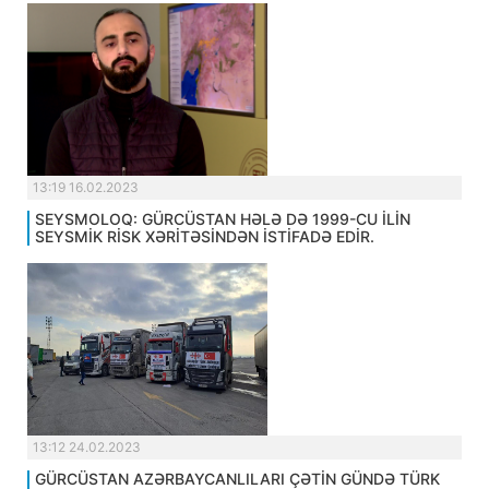
13:19 16.02.2023
SEYSMOLOQ: GÜRCÜSTAN HƏLƏ DƏ 1999-CU İLİN
SEYSMİK RİSK XƏRİTƏSİNDƏN İSTİFADƏ EDİR.
13:12 24.02.2023
GÜRCÜSTAN AZƏRBAYCANLILARI ÇƏTİN GÜNDƏ TÜRK