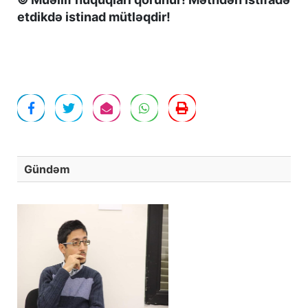
etdikdə istinad mütləqdir!
Gündəm