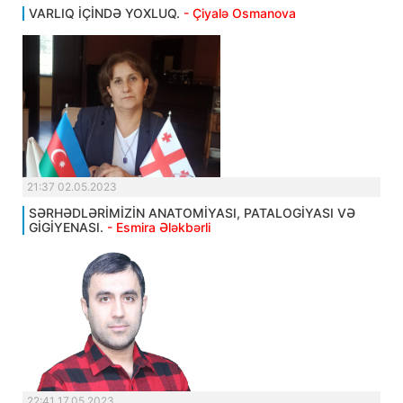
VARLIQ İÇİNDƏ YOXLUQ.
- Çiyalə Osmanova
21:37 02.05.2023
SƏRHƏDLƏRİMİZİN ANATOMİYASI, PATALOGİYASI VƏ
GİGİYENASI.
- Esmira Ələkbərli
22:41 17.05.2023