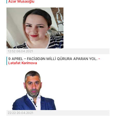
Azər Musaoğlu
12:52 06.04.2021
9 APREL – FACİƏDƏN MİLLİ QÜRURA APARAN YOL.
-
Lətafət Kərimova
22:22 20.04.2021