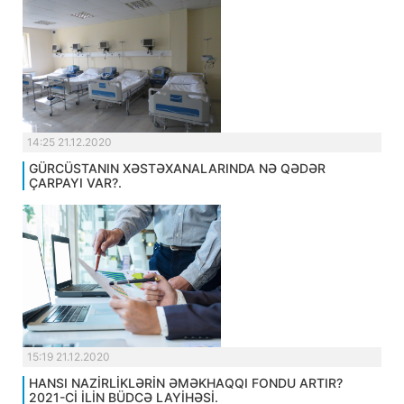
14:25 21.12.2020
GÜRCÜSTANIN XƏSTƏXANALARINDA NƏ QƏDƏR
ÇARPAYI VAR?.
15:19 21.12.2020
HANSI NAZİRLİKLƏRİN ƏMƏKHAQQI FONDU ARTIR?
2021-Cİ İLİN BÜDCƏ LAYİHƏSİ.