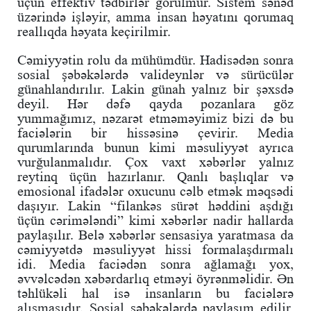
üçün effektiv tədbirlər görülmür. Sistem sənəd
üzərində işləyir, amma insan həyatını qorumaq
reallıqda həyata keçirilmir.
Cəmiyyətin rolu da mühümdür. Hadisədən sonra
sosial şəbəkələrdə valideynlər və sürücülər
günahlandırılır. Lakin günah yalnız bir şəxsdə
deyil. Hər dəfə qayda pozanlara göz
yummağımız, nəzarət etməməyimiz bizi də bu
faciələrin bir hissəsinə çevirir. Media
qurumlarında bunun kimi məsuliyyət ayrıca
vurğulanmalıdır. Çox vaxt xəbərlər yalnız
reytinq üçün hazırlanır. Qanlı başlıqlar və
emosional ifadələr oxucunu cəlb etmək məqsədi
daşıyır. Lakin “filankəs sürət həddini aşdığı
üçün cərimələndi” kimi xəbərlər nadir hallarda
paylaşılır. Belə xəbərlər sensasiya yaratmasa da
cəmiyyətdə məsuliyyət hissi formalaşdırmalı
idi. Media faciədən sonra ağlamağı yox,
əvvəlcədən xəbərdarlıq etməyi öyrənməlidir. Ən
təhlükəli hal isə insanların bu faciələrə
alışmasıdır. Sosial şəbəkələrdə paylaşım edilir,