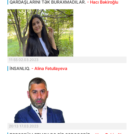
QARDAŞLARINI TƏK BURAXMADILAR.
- Hacı Bəkiroğlu
11:55 02.03.2023
İNSANLIQ.
- Alina Fətullayeva
20:13 17.03.2023