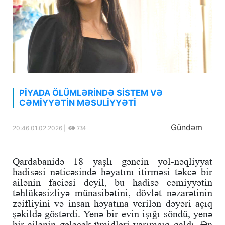
PİYADA ÖLÜMLƏRİNDƏ SİSTEM VƏ
CƏMİYYƏTİN MƏSULİYYƏTİ
Gündəm
20:46 01.02.2026 |
734
Qardabanidə 18 yaşlı gəncin yol-nəqliyyat
hadisəsi nəticəsində həyatını itirməsi təkcə bir
ailənin faciəsi deyil, bu hadisə cəmiyyətin
təhlükəsizliyə münasibətini, dövlət nəzarətinin
zəifliyini və insan həyatına verilən dəyəri açıq
şəkildə göstərdi. Yenə bir evin işığı söndü, yenə
bir ailənin gələcək ümidləri yarımçıq qaldı. Ən