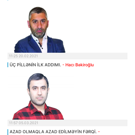
11:25 20.02.2021
ÜÇ PİLLƏNİN İLK ADDIMI.
- Hacı Bəkiroğlu
11:57 05.03.2021
AZAD OLMAQLA AZAD EDİLMƏYİN FƏRQİ.
-