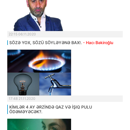
22:15 06.11.2020
SÖZƏ YOX, SÖZÜ SÖYLƏYƏNƏ BAX!.
- Hacı Bəkiroğlu
17:48 21.11.2020
KİMLƏR 4 AY ƏRZİNDƏ QAZ VƏ İŞIQ PULU
ÖDƏMƏYƏCƏK?.