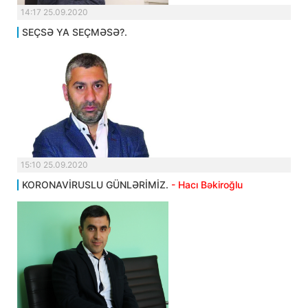
14:17 25.09.2020
SEÇSƏ YA SEÇMƏSƏ?.
15:10 25.09.2020
KORONAVİRUSLU GÜNLƏRİMİZ.
- Hacı Bəkiroğlu