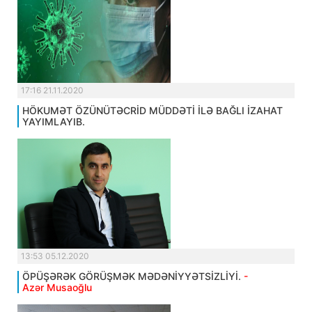
17:16 21.11.2020
HÖKUMƏT ÖZÜNÜTƏCRİD MÜDDƏTİ İLƏ BAĞLI İZAHAT
YAYIMLAYIB.
13:53 05.12.2020
ÖPÜŞƏRƏK GÖRÜŞMƏK MƏDƏNİYYƏTSİZLİYİ.
-
Azər Musaoğlu