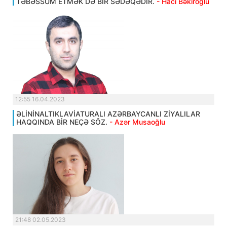
TƏBƏSSÜM ETMƏK DƏ BİR SƏDƏQƏDİR.
- Hacı Bəkiroğlu
12:55 16.04.2023
ƏLİNİNALTIKLAVİATURALI AZƏRBAYCANLI ZİYALILAR
HAQQINDA BİR NEÇƏ SÖZ.
- Azər Musaoğlu
21:48 02.05.2023