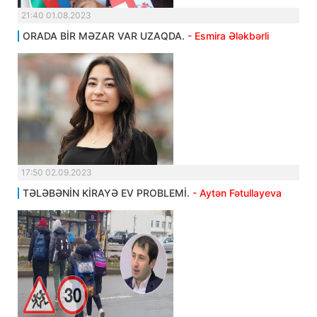
21:40 01.08.2023
ORADA BİR MƏZAR VAR UZAQDA.
- Esmira Ələkbərli
17:50 02.09.2023
TƏLƏBƏNİN KİRAYƏ EV PROBLEMİ.
- Aytən Fətullayeva