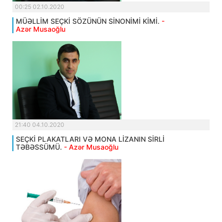
00:25 02.10.2020
MÜƏLLİM SEÇKİ SÖZÜNÜN SİNONİMİ KİMİ.
-
Azər Musaoğlu
21:40 04.10.2020
SEÇKİ PLAKATLARI VƏ MONA LİZANIN SİRLİ
TƏBƏSSÜMÜ.
- Azər Musaoğlu