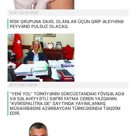
12:07 22.10.2020
RİSK QRUPUNA DAXİL OLANLAR ÜÇÜN QRİP ƏLEYHİNƏ
PEYVƏND PULSUZ OLACAQ.
20:11 06.11.2020
“YENİ YOL” TÜRKİYƏNİN GÜRCÜSTANDAKI FÖVQƏLADƏ
VƏ SƏLAHİYYƏTLİ SƏFİRİ FATMA CEREN YAZQANIN
“KVİRİSPALİTRA.GE” SAYTINDA YAYIMLANMIŞ
MÜSAHİBƏSİNİ AZƏRBAYCAN TÜRKCƏSİNDƏ TƏQDİM
EDİR.