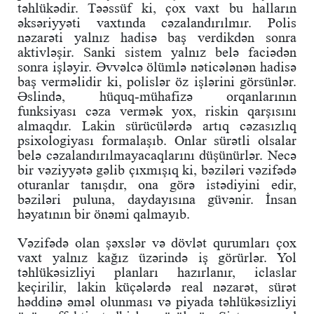
təhlükədir. Təəssüf ki, çox vaxt bu halların
əksəriyyəti vaxtında cəzalandırılmır. Polis
nəzarəti yalnız hadisə baş verdikdən sonra
aktivləşir. Sanki sistem yalnız belə faciədən
sonra işləyir. Əvvəlcə ölümlə nəticələnən hadisə
baş verməlidir ki, polislər öz işlərini görsünlər.
Əslində, hüquq-mühafizə orqanlarının
funksiyası cəza vermək yox, riskin qarşısını
almaqdır. Lakin sürücülərdə artıq cəzasızlıq
psixologiyası formalaşıb. Onlar sürətli olsalar
belə cəzalandırılmayacaqlarını düşünürlər. Necə
bir vəziyyətə gəlib çıxmışıq ki, bəziləri vəzifədə
oturanlar tanışdır, ona görə istədiyini edir,
bəziləri puluna, daydayısına güvənir. İnsan
həyatının bir önəmi qalmayıb.
Vəzifədə olan şəxslər və dövlət qurumları çox
vaxt yalnız kağız üzərində iş görürlər. Yol
təhlükəsizliyi planları hazırlanır, iclaslar
keçirilir, lakin küçələrdə real nəzarət, sürət
həddinə əməl olunması və piyada təhlükəsizliyi