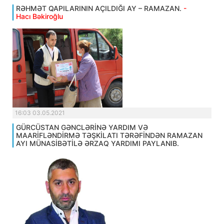
RƏHMƏT QAPILARININ AÇILDIĞI AY – RAMAZAN.
-
Hacı Bəkiroğlu
16:03 03.05.2021
GÜRCÜSTAN GƏNCLƏRİNƏ YARDIM VƏ
MAARİFLƏNDİRMƏ TƏŞKİLATI TƏRƏFİNDƏN RAMAZAN
AYI MÜNASİBƏTİLƏ ƏRZAQ YARDIMI PAYLANIB.