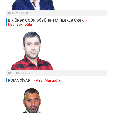
16:47 21.09.2021
BİR ÜRƏK ÜÇÜN DÖYÜNƏN MİNLƏRLƏ ÜRƏK.
-
Hacı Bəkiroğlu
18:50 05.10.2021
ROMA XİYARI.
- Azər Musaoğlu