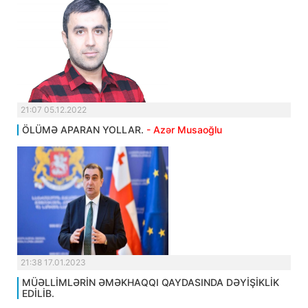
21:07 05.12.2022
ÖLÜMƏ APARAN YOLLAR.
- Azər Musaoğlu
21:38 17.01.2023
MÜƏLLİMLƏRİN ƏMƏKHAQQI QAYDASINDA DƏYİŞİKLİK
EDİLİB.