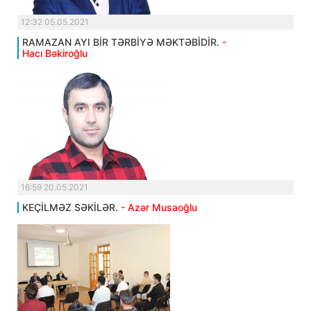
12:32 05.05.2021
RAMAZAN AYI BİR TƏRBİYƏ MƏKTƏBİDİR.
-
Hacı Bəkiroğlu
16:59 20.05.2021
KEÇİLMƏZ SƏKİLƏR.
- Azər Musaoğlu