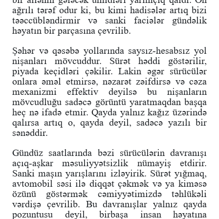
ağrılı tərəf odur ki, bu kimi hadisələr artıq bizi
təəccübləndirmir və sanki faciələr gündəlik
həyatın bir parçasına çevrilib.
Şəhər və qəsəbə yollarında saysız-hesabsız yol
nişanları mövcuddur. Sürət həddi göstərilir,
piyada keçidləri çəkilir. Lakin əgər sürücülər
onlara əməl etmirsə, nəzarət zəifdirsə və cəza
mexanizmi effektiv deyilsə bu nişanların
mövcudluğu sadəcə görüntü yaratmaqdan başqa
heç nə ifadə etmir. Qayda yalnız kağız üzərində
qalırsa artıq o, qayda deyil, sadəcə yazılı bir
sənəddir.
Gündüz saatlarında bəzi sürücülərin davranışı
açıq-aşkar məsuliyyətsizlik nümayiş etdirir.
Sanki maşın yarışlarını izləyirik. Sürət yığmaq,
avtomobil səsi ilə diqqət çəkmək və ya kiməsə
özünü göstərmək cəmiyyətimizdə təhlükəli
vərdişə çevrilib. Bu davranışlar yalnız qayda
pozuntusu deyil, birbaşa insan həyatına