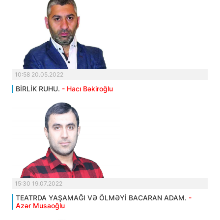
10:58 20.05.2022
BİRLİK RUHU.
- Hacı Bəkiroğlu
15:30 19.07.2022
TEATRDA YAŞAMAĞI VƏ ÖLMƏYİ BACARAN ADAM.
-
Azər Musaoğlu