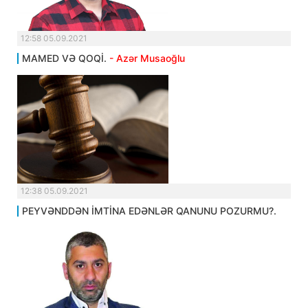
12:58 05.09.2021
MAMED VƏ QOQİ.
- Azər Musaoğlu
12:38 05.09.2021
PEYVƏNDDƏN İMTİNA EDƏNLƏR QANUNU POZURMU?.