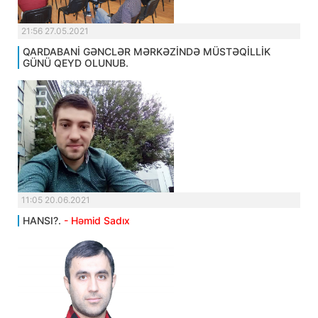
21:56 27.05.2021
QARDABANİ GƏNCLƏR MƏRKƏZİNDƏ MÜSTƏQİLLİK
GÜNÜ QEYD OLUNUB.
11:05 20.06.2021
HANSI?.
- Həmid Sadıx