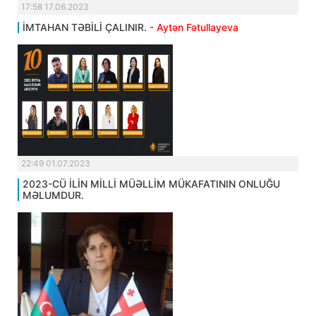
17:58 17.06.2023
İMTAHAN TƏBİLİ ÇALINIR.
- Aytən Fətullayeva
22:49 01.07.2023
2023-CÜ İLİN MİLLİ MÜƏLLİM MÜKAFATININ ONLUĞU
MƏLUMDUR.