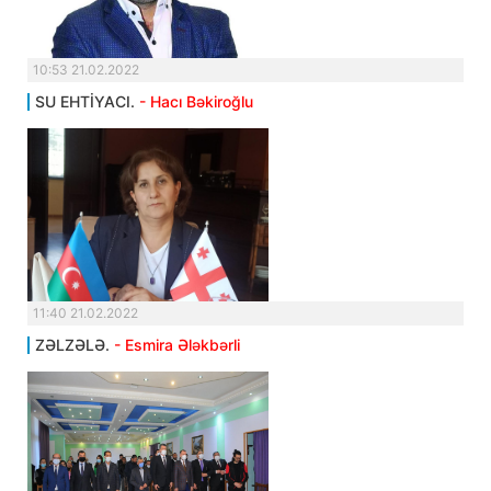
10:53 21.02.2022
SU EHTİYACI.
- Hacı Bəkiroğlu
11:40 21.02.2022
ZƏLZƏLƏ.
- Esmira Ələkbərli