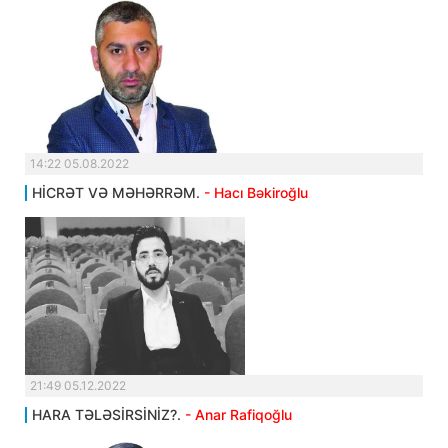
14:22 05.08.2022
HİCRƏT VƏ MƏHƏRRƏM.
- Hacı Bəkiroğlu
21:49 05.12.2022
HARA TƏLƏSİRSİNİZ?.
- Anar Rafiqoğlu