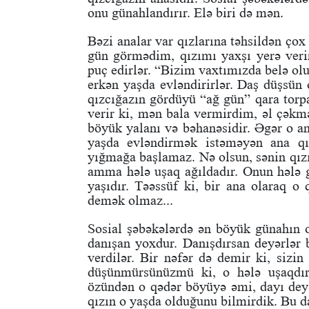
onu günahlandırır. Elə biri də mən.
Bəzi analar var qızlarına təhsildən çox
gün görmədim, qızımı yaxşı yerə verim
puç edirlər. “Bizim vaxtımızda belə olu
erkən yaşda evləndirirlər. Daş düşsün 
qızcığazın gördüyü “ağ gün” qara tor
verir ki, mən bala vermirdim, əl çəkmə
böyük yalanı və bəhanəsidir. Əgər o an
yaşda evləndirmək istəməyən ana qı
yığmağa başlamaz. Nə olsun, sənin qızı
amma hələ uşaq ağıldadır. Onun hələ g
yaşıdır. Təəssüf ki, bir ana olaraq 
demək olmaz...
Sosial şəbəkələrdə ən böyük günahın o
danışan yoxdur. Danışdırsan deyərlər b
verdilər. Bir nəfər də demir ki, sizin 
düşünmürsünüzmü ki, o hələ uşaqdır
özündən o qədər böyüyə əmi, dayı deyə
qızın o yaşda olduğunu bilmirdik. Bu da