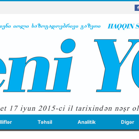
liflər
Təhsil
Analitik
Digər