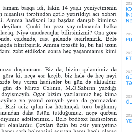
202
 tamam başqa idi, lakin 14 yaşlı yeniyetmənin
KO
ı nişanlısı tərəfindən qətlə yetirildiyi acı xəbəri
İN
. Amma hadisəni lap başdan danışıb kiminsə
NƏ
ə deyiləm. Çünki bu yazı yayımlananda bəlkə
acaq. Niyə unudacaqlar bilirsinizmi? Ona görə
202
ndə, eşidəndə, rast gələndə təsirlənirik. Belə
PU
 haqda fikirləşirik. Amma təəssüf ki, bu hal uzun
dəmi zəbt etdikdən sonra heç yaşanmamış kimi
202
ET
uzu düşünürəm. Biz də, bizim qələmimiz də
202
a görə ki, neçə əsr keçib, biz hələ də heç nəyi
GÜ
rdə baş verən hadisələr bu gün də aktualdır.
TƏ
gün də Mirzə Cəlinin, M.Ə.Sabirin yazdığı
ə dəyişməyib. Əgər bizim yazılarımız heç kimə
202
tməyibsə və yaxud oxuyub yenə də görməzdən
ÖL
r. Bizi aciz qılan isə hörümçək toru bağlamış
 qanundan daha üstün tutduğumuz, neçə qurban
202
diyimiz adətlərimiz... Belə bədbəxt hadisələrin
YE
ri olanlardır. Çoxları üçün bu əsir yeniyetmə
ə hansı şərh bölməsini açırsan hamı haqlı olaraq