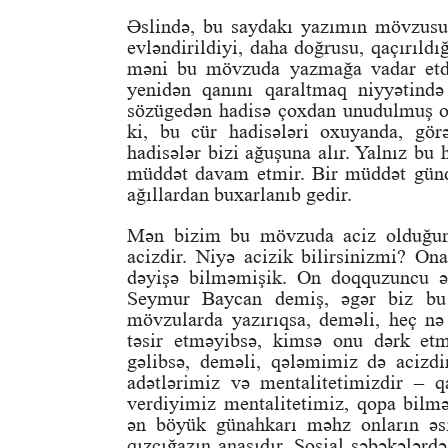
Əslində, bu saydakı yazımın mövzusu
evləndirildiyi, daha doğrusu, qaçırıldığ
məni bu mövzuda yazmağa vadar etdi
yenidən qanını qaraltmaq niyyətind
sözügedən hadisə çoxdan unudulmuş ol
ki, bu cür hadisələri oxuyanda, görə
hadisələr bizi ağuşuna alır. Yalnız bu
müddət davam etmir. Bir müddət gün
ağıllardan buxarlanıb gedir.
Mən bizim bu mövzuda aciz olduğum
acizdir. Niyə acizik bilirsinizmi? On
dəyişə bilməmişik. On doqquzuncu əs
Seymur Baycan demiş, əgər biz bu 
mövzularda yazırıqsa, deməli, heç n
təsir etməyibsə, kimsə onu dərk e
gəlibsə, deməli, qələmimiz də acizdi
adətlərimiz və mentalitetimizdir –
verdiyimiz mentalitetimiz, qopa bilmə
ən böyük günahkarı məhz onların əsi
qızcığazın anasıdır. Sosial şəbəkələrd