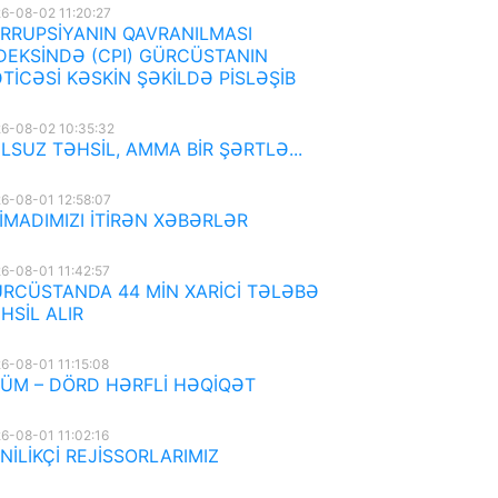
6-08-02 11:20:27
RRUPSİYANIN QAVRANILMASI
DEKSİNDƏ (CPI) GÜRCÜSTANIN
TİCƏSİ KƏSKİN ŞƏKİLDƏ PİSLƏŞİB
6-08-02 10:35:32
LSUZ TƏHSİL, AMMA BİR ŞƏRTLƏ...
6-08-01 12:58:07
İMADIMIZI İTİRƏN XƏBƏRLƏR
6-08-01 11:42:57
RCÜSTANDA 44 MİN XARİCİ TƏLƏBƏ
HSİL ALIR
6-08-01 11:15:08
ÜM – DÖRD HƏRFLİ HƏQİQƏT
6-08-01 11:02:16
NİLİKÇİ REJİSSORLARIMIZ