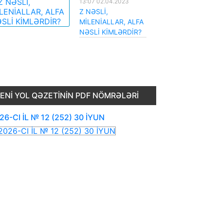
13:07 02.04.2023
Z NƏSLİ,
MİLENİALLAR, ALFA
NƏSLİ KİMLƏRDİR?
ENI YOL QƏZETININ PDF NÖMRƏLƏRI
26-CI İL № 12 (252) 30 İYUN