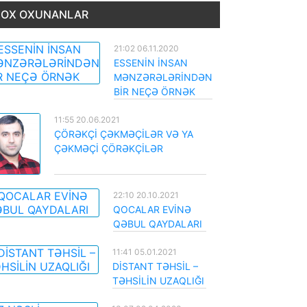
OX OXUNANLAR
21:02 06.11.2020
ESSENİN İNSAN
MƏNZƏRƏLƏRİNDƏN
BİR NEÇƏ ÖRNƏK
11:55 20.06.2021
ÇÖRƏKÇİ ÇƏKMƏÇİLƏR VƏ YA
ÇƏKMƏÇİ ÇÖRƏKÇİLƏR
22:10 20.10.2021
QOCALAR EVİNƏ
QƏBUL QAYDALARI
11:41 05.01.2021
DİSTANT TƏHSİL –
TƏHSİLİN UZAQLIĞI