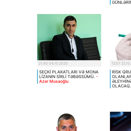
GÜNLƏRİ
21:40 04.10.2020
12:07 22.10
SEÇKİ PLAKATLARI VƏ MONA
RİSK QR
LİZANIN SİRLİ TƏBƏSSÜMÜ.
-
OLANLAR
Azər Musaoğlu
ƏLEYHİN
OLACAQ.