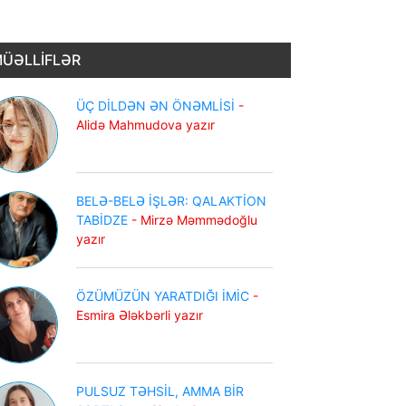
ÜƏLLİFLƏR
ÜÇ DİLDƏN ƏN ÖNƏMLİSİ
-
Alidə Mahmudova yazır
BELƏ-BELƏ İŞLƏR: QALAKTİON
TABİDZE
- Mirzə Məmmədoğlu
yazır
ÖZÜMÜZÜN YARATDIĞI İMİC
-
Esmira Ələkbərli yazır
PULSUZ TƏHSİL, AMMA BİR