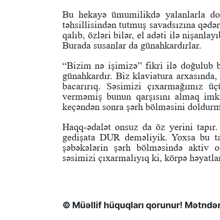
Bu hekayə ümumilikdə yalanlarla dol
təhsillisindən tutmuş savadsızına qədər
qalıb, özləri bilər, el adəti ilə nişanla
Burada susanlar da günahkardırlar.
“Bizim nə işimizə” fikri ilə doğulub b
günahkardır. Biz klaviatura arxasında,
bacarırıq. Səsimizi çıxarmağımız üç
verməmiş bunun qarşısını almaq imka
keçəndən sonra şərh bölməsini doldurm
Haqq-ədalət onsuz da öz yerini tapır
gedişata DUR deməliyik. Yoxsa bu tar
şəbəkələrin şərh bölməsində aktiv 
səsimizi çıxarmalıyıq ki, körpə həyatl
© Müəllif hüquqları qorunur! Mətndən 