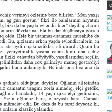
Ç
 cehiz verməyi özlərinə borc bilirlər. “Mən yaxşı
, ağ gün görsün” fikri ilə balalarının həyatını
b, bizi də bu yaşda evləndiriblər” deyib qızlarını
onların dövrlərinə. Elə bu dar düşüncəyə görə o
paq oldu. Hələ bir utanmaz-utanmaz müsahibə də
di. Bu, qızlarını erkən yaşda evləndirənlərin ən
a istəsəydi o çəkmədikləri əli qırardı. Qızını bu
zı yeniyetməlik yaşına çatan kimi ona cehiz
n fiziki cəhətdən böyüyüb, yaşıdlarından seçilir,
əlinlikdən daha çox gəlinciyə maraq göstərdiyi
o qadın bunu anlamayıb. Əslində ona heç ana da
 qadında olduğunu deyirlər. Oğlanın ailəsindən
iz camaatın uşağını zorla almadıq, elçi getdik,
ağlınız haradadır, 14 yaşlı qıza elçi gedirsiniz,
. Sizin oğlunuz hara, o azyaşlı hara. Camaat
 müraciət edir. Bu dəfə də bu tərəf deyəcək ki,
 onların klassik yalanıdır.