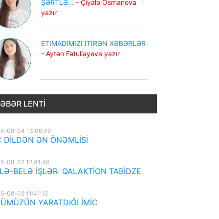
ŞƏRTLƏ...
- Çiyalə Osmanova
yazır
ETİMADIMIZI İTİRƏN XƏBƏRLƏR
- Aytən Fətullayeva yazır
ƏBƏR LENTI
6-08-04 13:06:49
 DİLDƏN ƏN ÖNƏMLİSİ
6-08-02 12:41:46
LƏ-BELƏ İŞLƏR: QALAKTİON TABİDZE
6-08-02 11:41:12
ÜMÜZÜN YARATDIĞI İMİC