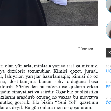
Gündəm
X
ı olan yüzlərlə, minlərlə yazıya rast gəlmisiniz.
202
a dəfələrlə toxunublar. Kimisi qəzet, jurnal,
ÜÇ
ar, lahiyələr, yarışlar hazırlamaqla; kimisi də öz
sına, dost-tanışına bunun səhv olduğunu başa
202
ldirib. Sözügedən bu mövzu isə qızların erkən
BE
adın cinayətləri və sairdir. Əgər biz publisistika
azılarını araşdırıb oxusaq nə vaxtsa bu mövzuya
202
mütləq görərik. Elə bizim “Yeni Yol” qəzetinin
ÖZ
lar az deyil. Bu gün onlara mən də qoşuluram.