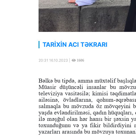
TARİXİN ACI TƏKRARI
20:31 16.10.2023 |
1606
Bəlkə bu tipdə, amma müxtəlif başlıqlar
Müasir düşüncəli insanlar bu mövzuy
televiziya vasitəsilə; kimisi təqdimatl
ailəsinə, övladlarına, qohum-əqrəba
salmaqla bu mövzuda öz mövqeyini bi
yaşda evləndirilməsi, qadın hüquqları, q
ilə məşğul olan hər hansı bir şəxsin y
toxunduğunu və ya fikir bildirdiyini 
yazarları arasında bu mövzuya toxunan