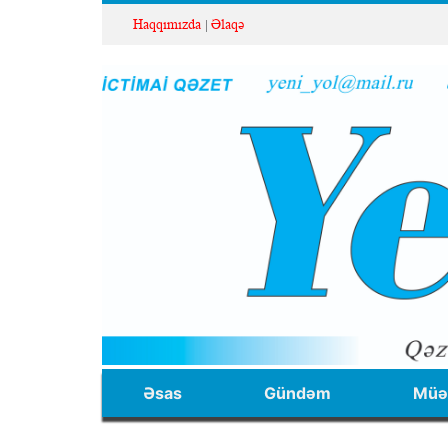
Haqqımızda
Əlaqə
Əsas
Gündəm
Müəl