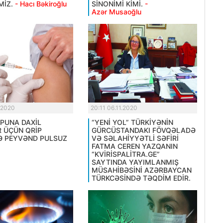
MİZ.
- Hacı Bəkiroğlu
SİNONİMİ KİMİ.
-
Azər Musaoğlu
.2020
20:11 06.11.2020
UPUNA DAXİL
“YENİ YOL” TÜRKİYƏNİN
 ÜÇÜN QRİP
GÜRCÜSTANDAKI FÖVQƏLADƏ
Ə PEYVƏND PULSUZ
VƏ SƏLAHİYYƏTLİ SƏFİRİ
FATMA CEREN YAZQANIN
“KVİRİSPALİTRA.GE”
SAYTINDA YAYIMLANMIŞ
MÜSAHİBƏSİNİ AZƏRBAYCAN
TÜRKCƏSİNDƏ TƏQDİM EDİR.