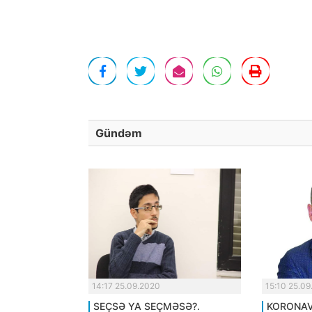
Gündəm
14:17 25.09.2020
15:10 25.0
SEÇSƏ YA SEÇMƏSƏ?.
KORONAV