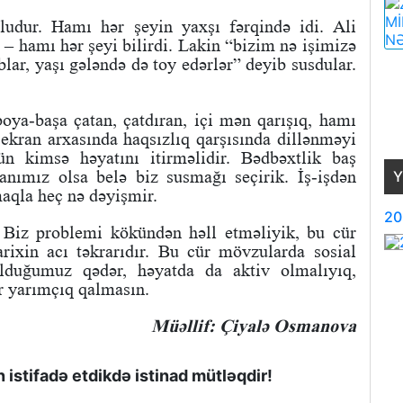
udur. Hamı hər şeyin yaxşı fərqində idi. Ali
 – hamı hər şeyi bilirdi. Lakin “bizim nə işimizə
yıblar, yaşı gələndə də toy edərlər” deyib susdular.
oya-başa çatan, çatdıran, içi mən qarışıq, hamı
 ekran arxasında haqsızlıq qarşısında dillənməyi
ün kimsə həyatını itirməlidir. Bədbəxtlik baş
nımız olsa belə biz susmağı seçirik. İş-işdən
Y
aqla heç nə dəyişmir.
20
. Biz problemi kökündən həll etməliyik, bu cür
ixin acı təkrarıdır. Bu cür mövzularda sosial
olduğumuz qədər, həyatda da aktiv olmalıyıq,
ar yarımçıq qalmasın.
Müəllif: Çiyalə Osmanova
istifadə etdikdə istinad mütləqdir!