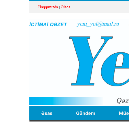
Haqqımızda
Əlaqə
Əsas
Gündəm
Müəl