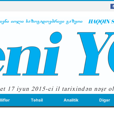
liflər
Təhsil
Analitik
Digər