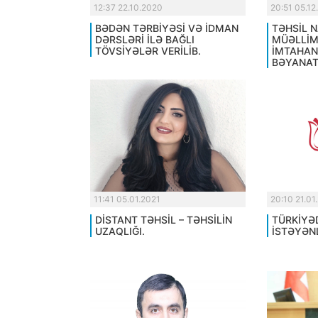
12:37 22.10.2020
20:51 05.12
BƏDƏN TƏRBİYƏSİ VƏ İDMAN
TƏHSİL N
DƏRSLƏRİ İLƏ BAĞLI
MÜƏLLİM
TÖVSİYƏLƏR VERİLİB.
İMTAHAN
BƏYANAT
11:41 05.01.2021
20:10 21.01
DİSTANT TƏHSİL – TƏHSİLİN
TÜRKİYƏ
UZAQLIĞI.
İSTƏYƏN