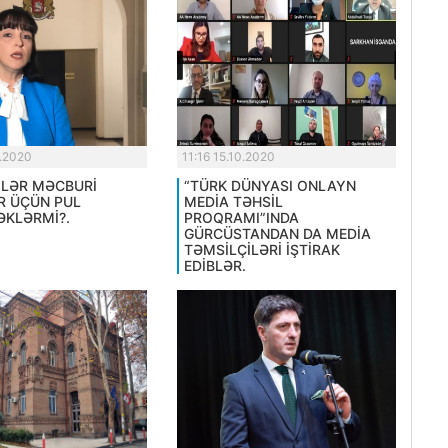
0.2020
11:16 15.10.2020
LƏR MƏCBURİ
“TÜRK DÜNYASI ONLAYN
R ÜÇÜN PUL
MEDİA TƏHSİL
KLƏRMİ?.
PROQRAMI”INDA
GÜRCÜSTANDAN DA MEDİA
TƏMSİLÇİLƏRİ İŞTİRAK
EDİBLƏR.