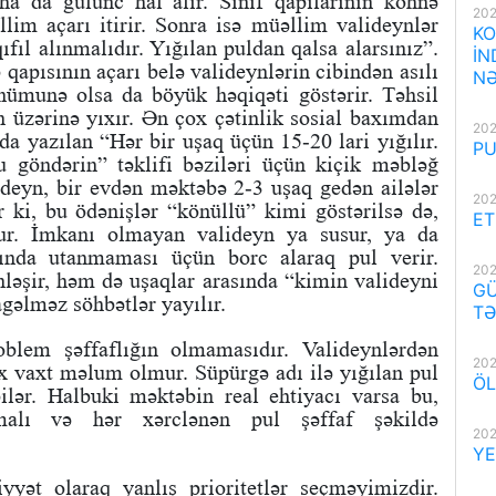
a da gülünc hal alır. Sinif qapılarının köhnə
202
lim açarı itirir. Sonra isə müəllim valideynlər
KO
ıfıl alınmalıdır. Yığılan puldan qalsa alarsınız”.
İN
qapısının açarı belə valideynlərin cibindən asılı
NƏ
nümunə olsa da böyük həqiqəti göstərir. Təhsil
in üzərinə yıxır. Ən çox çətinlik sosial baxımdan
202
nda yazılan “Hər bir uşaq üçün 15-20 lari yığılır.
PU
u göndərin” təklifi bəziləri üçün kiçik məbləğ
ideyn, bir evdən məktəbə 2-3 uşaq gedən ailələr
202
ki, bu ödənişlər “könüllü” kimi göstərilsə də,
ET
nur. İmkanı olmayan valideyn ya susur, ya da
sında utanmaması üçün borc alaraq pul verir.
202
nləşir, həm də uşaqlar arasında “kimin valideyni
GÜ
gəlməz söhbətlər yayılır.
TƏ
oblem şəffaflığın olmamasıdır. Valideynlərdən
202
x vaxt məlum olmur. Süpürgə adı ilə yığılan pul
ÖL
ilər. Halbuki məktəbin real ehtiyacı varsa bu,
nmalı və hər xərclənən pul şəffaf şəkildə
202
YE
yət olaraq yanlış prioritetlər seçməyimizdir.