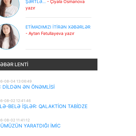
ŞƏRTLƏ...
- Çiyalə Osmanova
yazır
ETİMADIMIZI İTİRƏN XƏBƏRLƏR
- Aytən Fətullayeva yazır
ƏBƏR LENTI
6-08-04 13:06:49
 DİLDƏN ƏN ÖNƏMLİSİ
6-08-02 12:41:46
LƏ-BELƏ İŞLƏR: QALAKTİON TABİDZE
6-08-02 11:41:12
ÜMÜZÜN YARATDIĞI İMİC