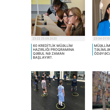
23:22 25.09.2020
23:34 01.1
60 KREDİTLİK MÜƏLLİM
MÜƏLLİM
HAZIRLIĞI PROQRAMINA
TƏLİMLƏ
QƏBUL NƏ ZAMAN
ÖDƏYƏCƏ
BAŞLAYIR?.