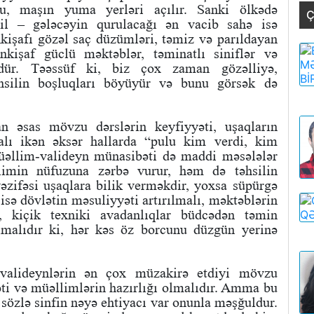
u, maşın yuma yerləri açılır. Sanki ölkədə
Ç
sil – gələcəyin qurulacağı ən vacib sahə isə
nkişafı gözəl saç düzümləri, təmiz və parıldayan
nkişaf güclü məktəblər, təminatlı siniflər və
dür. Təəssüf ki, biz çox zaman gözəlliyə,
silin boşluqları böyüyür və bunu görsək də
n əsas mövzu dərslərin keyfiyyəti, uşaqların
malı ikən əksər hallarda “pulu kim verdi, kim
Müəllim-valideyn münasibəti də maddi məsələlər
imin nüfuzuna zərbə vurur, həm də təhsilin
əzifəsi uşaqlara bilik verməkdir, yoxsa süpürgə
isə dövlətin məsuliyyəti artırılmalı, məktəblərin
rı, kiçik texniki avadanlıqlar büdcədən təmin
olmalıdır ki, hər kəs öz borcunu düzgün yerinə
 valideynlərin ən çox müzakirə etdiyi mövzu
ti və müəllimlərin hazırlığı olmalıdır. Amma bu
r sözlə sinfin nəyə ehtiyacı var onunla məşğuldur.