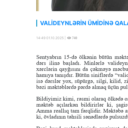
VALİDEYNLƏRİN ÜMİDİNƏ QA
14:49 01.10.2025 |
740
Sentyabrın 15-də ölkənin bütün məktəb
dərs ilinə başladı. Minlərlə valideyn
xərclərin qayğısını da çəkməyə məcbur
hamıya tanışdır. Bütün siniflərdə “val
isə dərslər yox, süpürgə, silgi, kilid,
bəzi məktəblərdə pərdə almaq üçün pul 
Bildiyimiz kimi, rəsmi olaraq ölkədə o
məktəb açılarkən bildirirlər ki, şagi
Amma reallıq tam fərqlidir. Məktəbə a
ki, övladının təhsili sənədlərdə pulsuzd