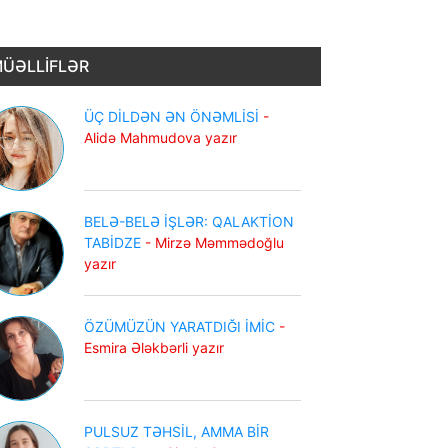
ÜƏLLİFLƏR
ÜÇ DİLDƏN ƏN ÖNƏMLİSİ
-
Alidə Mahmudova yazır
BELƏ-BELƏ İŞLƏR: QALAKTİON
TABİDZE
- Mirzə Məmmədoğlu
yazır
ÖZÜMÜZÜN YARATDIĞI İMİC
-
Esmira Ələkbərli yazır
PULSUZ TƏHSİL, AMMA BİR