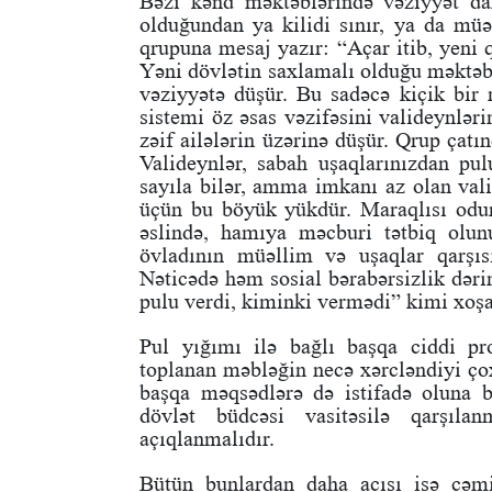
Bəzi kənd məktəblərində vəziyyət dah
olduğundan ya kilidi sınır, ya da müəl
qrupuna mesaj yazır: “Açar itib, yeni q
Yəni dövlətin saxlamalı olduğu məktəb 
vəziyyətə düşür. Bu sadəcə kiçik bir 
sistemi öz əsas vəzifəsini valideynlər
zəif ailələrin üzərinə düşür. Qrup çatı
Valideynlər, sabah uşaqlarınızdan pul
sayıla bilər, amma imkanı az olan val
üçün bu böyük yükdür. Maraqlısı odur 
əslində, hamıya məcburi tətbiq olu
övladının müəllim və uşaqlar qarşı
Nəticədə həm sosial bərabərsizlik dəri
pulu verdi, kiminki vermədi” kimi xoşa
Pul yığımı ilə bağlı başqa ciddi pr
toplanan məbləğin necə xərcləndiyi ço
başqa məqsədlərə də istifadə oluna b
dövlət büdcəsi vasitəsilə qarşıla
açıqlanmalıdır.
Bütün bunlardan daha acısı isə cəmiy