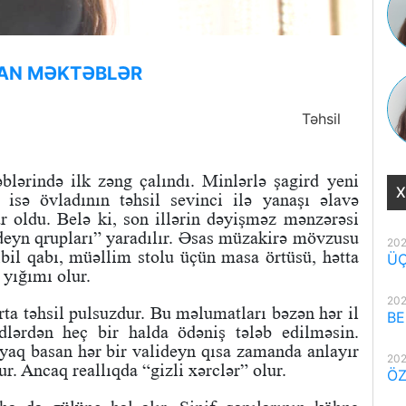
LAN MƏKTƏBLƏR
Təhsil
lərində ilk zəng çalındı. Minlərlə şagird yeni
X
 isə övladının təhsil sevinci ilə yanaşı əlavə
 oldu. Belə ki, son illərin dəyişməz mənzərəsi
ideyn qrupları” yaradılır. Əsas müzakirə mövzusu
202
 zibil qabı, müəllim stolu üçün masa örtüsü, hətta
ÜÇ
yığımı olur.
202
rta təhsil pulsuzdur. Bu məlumatları bəzən hər il
BE
rdlərdən heç bir halda ödəniş tələb edilməsin.
yaq basan hər bir valideyn qısa zamanda anlayır
202
ur. Ancaq reallıqda “gizli xərclər” olur.
ÖZ