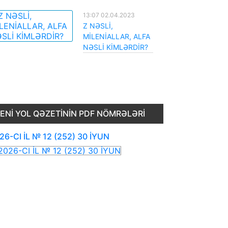
13:07 02.04.2023
Z NƏSLİ,
MİLENİALLAR, ALFA
NƏSLİ KİMLƏRDİR?
ENI YOL QƏZETININ PDF NÖMRƏLƏRI
26-CI İL № 12 (252) 30 İYUN