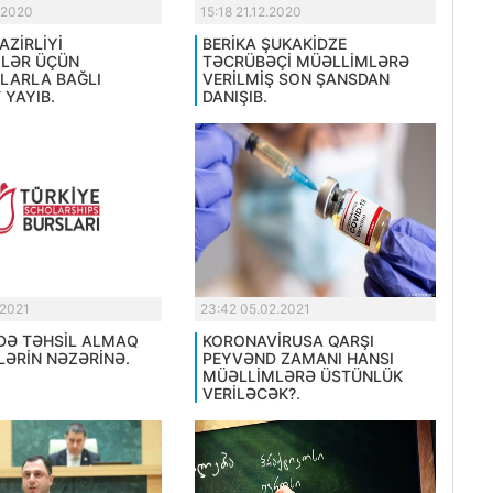
.2020
15:18 21.12.2020
AZİRLİYİ
BERİKA ŞUKAKİDZE
LƏR ÜÇÜN
TƏCRÜBƏÇİ MÜƏLLİMLƏRƏ
LARLA BAĞLI
VERİLMİŞ SON ŞANSDAN
 YAYIB.
DANIŞIB.
.2021
23:42 05.02.2021
DƏ TƏHSİL ALMAQ
KORONAVİRUSA QARŞI
LƏRİN NƏZƏRİNƏ.
PEYVƏND ZAMANI HANSI
MÜƏLLİMLƏRƏ ÜSTÜNLÜK
VERİLƏCƏK?.