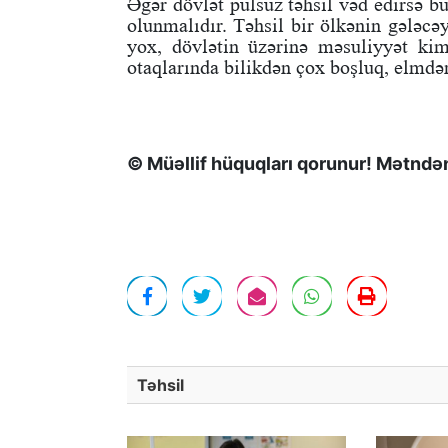
Əgər dövlət pulsuz təhsil vəd edirsə bu
olunmalıdır. Təhsil bir ölkənin gələcə
yox, dövlətin üzərinə məsuliyyət ki
otaqlarında bilikdən çox boşluq, elmd
© Müəllif hüquqları qorunur! Mətndən 
Təhsil