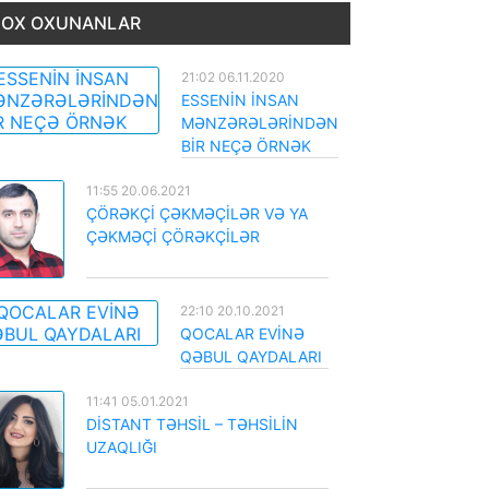
OX OXUNANLAR
21:02 06.11.2020
ESSENİN İNSAN
MƏNZƏRƏLƏRİNDƏN
BİR NEÇƏ ÖRNƏK
11:55 20.06.2021
ÇÖRƏKÇİ ÇƏKMƏÇİLƏR VƏ YA
ÇƏKMƏÇİ ÇÖRƏKÇİLƏR
22:10 20.10.2021
QOCALAR EVİNƏ
QƏBUL QAYDALARI
11:41 05.01.2021
DİSTANT TƏHSİL – TƏHSİLİN
UZAQLIĞI