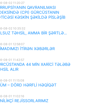
6-08-02 11:20:27
RRUPSİYANIN QAVRANILMASI
DEKSİNDƏ (CPI) GÜRCÜSTANIN
TİCƏSİ KƏSKİN ŞƏKİLDƏ PİSLƏŞİB
6-08-02 10:35:32
LSUZ TƏHSİL, AMMA BİR ŞƏRTLƏ...
6-08-01 12:58:07
İMADIMIZI İTİRƏN XƏBƏRLƏR
6-08-01 11:42:57
RCÜSTANDA 44 MİN XARİCİ TƏLƏBƏ
HSİL ALIR
6-08-01 11:15:08
ÜM – DÖRD HƏRFLİ HƏQİQƏT
6-08-01 11:02:16
NİLİKÇİ REJİSSORLARIMIZ