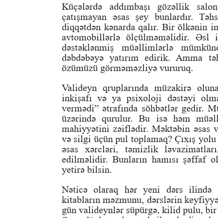
Küçələrdə addımbaşı gözəllik salon
çatışmayan əsas şey bunlardır. Təh
diqqətdən kənarda qalır. Bir ölkənin i
avtomobillərlə ölçülməməlidir. Əsl i
dəstəklənmiş müəllimlərlə mümkün
dəbdəbəyə yatırım edirik. Amma təh
özümüzü görməməzliyə vururuq.
Valideyn qruplarında müzakirə oluna
inkişafı və ya psixoloji dəstəyi ol
vermədi” ətrafında söhbətlər gedir. 
üzərində qurulur. Bu isə həm müəll
mahiyyətini zəiflədir. Məktəbin əsas v
və silgi üçün pul toplamaq? Çıxış yolu 
əsas xərcləri, təmizlik ləvazimatla
edilməlidir. Bunların hamısı şəffaf 
yetirə bilsin.
Nəticə olaraq hər yeni dərs ilində
kitabların məzmunu, dərslərin keyfiyyə
gün valideynlər süpürgə, kilid pulu, bi