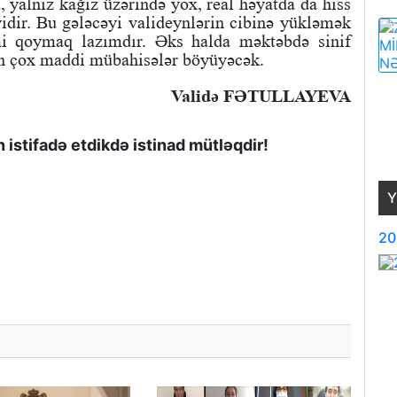
, yalnız kağız üzərində yox, real həyatda da hiss
yidir. Bu gələcəyi valideynlərin cibinə yükləmək
mi qoymaq lazımdır. Əks halda məktəbdə sinif
ən çox maddi mübahisələr böyüyəcək.
Validə FƏTULLAYEVA
istifadə etdikdə istinad mütləqdir!
Y
20