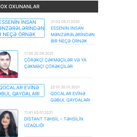
OX OXUNANLAR
21:02 06.11.2020
ESSENİN İNSAN
MƏNZƏRƏLƏRİNDƏN
BİR NEÇƏ ÖRNƏK
11:55 20.06.2021
ÇÖRƏKÇİ ÇƏKMƏÇİLƏR VƏ YA
ÇƏKMƏÇİ ÇÖRƏKÇİLƏR
22:10 20.10.2021
QOCALAR EVİNƏ
QƏBUL QAYDALARI
11:41 05.01.2021
DİSTANT TƏHSİL – TƏHSİLİN
UZAQLIĞI