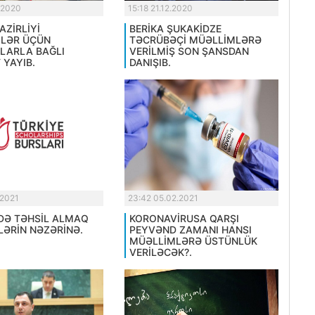
.2020
15:18 21.12.2020
AZİRLİYİ
BERİKA ŞUKAKİDZE
LƏR ÜÇÜN
TƏCRÜBƏÇİ MÜƏLLİMLƏRƏ
LARLA BAĞLI
VERİLMİŞ SON ŞANSDAN
 YAYIB.
DANIŞIB.
.2021
23:42 05.02.2021
DƏ TƏHSİL ALMAQ
KORONAVİRUSA QARŞI
LƏRİN NƏZƏRİNƏ.
PEYVƏND ZAMANI HANSI
MÜƏLLİMLƏRƏ ÜSTÜNLÜK
VERİLƏCƏK?.