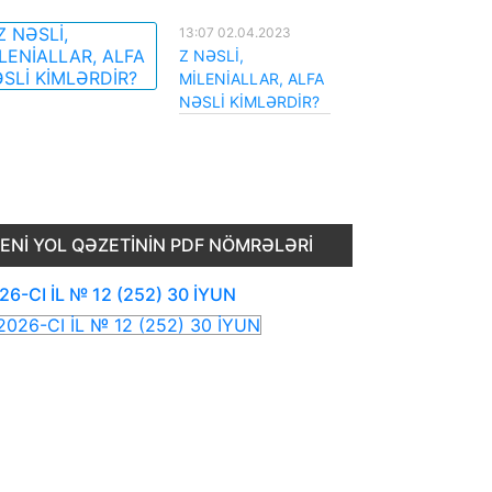
13:07 02.04.2023
Z NƏSLİ,
MİLENİALLAR, ALFA
NƏSLİ KİMLƏRDİR?
ENI YOL QƏZETININ PDF NÖMRƏLƏRI
26-CI İL № 12 (252) 30 İYUN