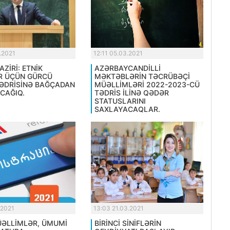
.2021
12:11 05.03.2021
AZİRİ: ETNİK
AZƏRBAYCANDİLLİ
R ÜÇÜN GÜRCÜ
MƏKTƏBLƏRİN TƏCRÜBƏÇİ
TƏDRİSİNƏ BAĞÇADAN
MÜƏLLİMLƏRİ 2022-2023-CÜ
CAĞIQ.
TƏDRİS İLİNƏ QƏDƏR
STATUSLARINI
SAXLAYACAQLAR.
.2021
13:03 21.03.2021
MÜƏLLİMLƏR, ÜMUMİ
BİRİNCİ SİNİFLƏRİN