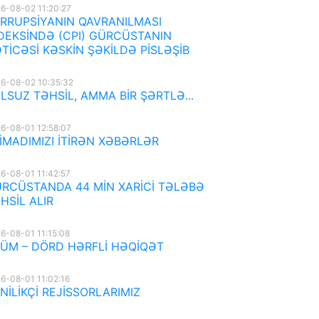
6-08-02 11:20:27
RRUPSİYANIN QAVRANILMASI
DEKSİNDƏ (CPI) GÜRCÜSTANIN
TİCƏSİ KƏSKİN ŞƏKİLDƏ PİSLƏŞİB
6-08-02 10:35:32
LSUZ TƏHSİL, AMMA BİR ŞƏRTLƏ...
6-08-01 12:58:07
İMADIMIZI İTİRƏN XƏBƏRLƏR
6-08-01 11:42:57
RCÜSTANDA 44 MİN XARİCİ TƏLƏBƏ
HSİL ALIR
6-08-01 11:15:08
ÜM – DÖRD HƏRFLİ HƏQİQƏT
6-08-01 11:02:16
NİLİKÇİ REJİSSORLARIMIZ