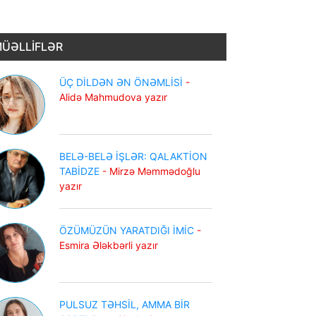
ÜƏLLİFLƏR
ÜÇ DİLDƏN ƏN ÖNƏMLİSİ
-
Alidə Mahmudova yazır
BELƏ-BELƏ İŞLƏR: QALAKTİON
TABİDZE
- Mirzə Məmmədoğlu
yazır
ÖZÜMÜZÜN YARATDIĞI İMİC
-
Esmira Ələkbərli yazır
PULSUZ TƏHSİL, AMMA BİR