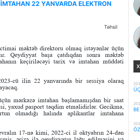
 İMTAHAN 22 YANVARDA ELEKTRON
Təhsil
ictimai məktəb direktoru olmaq istəyənlər üçün
yır. Qeydiyyat başa çatdıqdan sonra məktəb
ahanın keçiriləcəyi tarix və imtahan müddəti
X
023-cü ilin 22 yanvarında bir sessiya olaraq
202
layacaq.
ÜÇ
 üçün mərkəzə imtahan başlamamışdan bir saat
202
əsi, yaxud pasport təqdim etməlidirlər. Gecikmə,
BE
rtun olmadığı halında aplikantlar imtahana
202
ÖZ
evralın 17-nə kimi, 2022-ci il oktyabrın 24-dən
miş, ərizə ilə qeydiyyatın ləğv edilməsini və