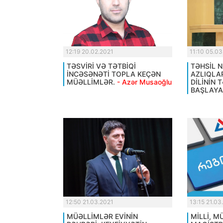
12:19 20.02.2021
11:10 05.03
TƏSVİRİ VƏ TƏTBİQİ
TƏHSİL N
İNCƏSƏNƏTİ TOPLA KEÇƏN
AZLIQLA
MÜƏLLİMLƏR.
- Azər Musaoğlu
DİLİNİN 
BAŞLAYA
12:50 21.03.2021
13:15 21.03
MÜƏLLİMLƏR EVİNİN
MİLLİ, 