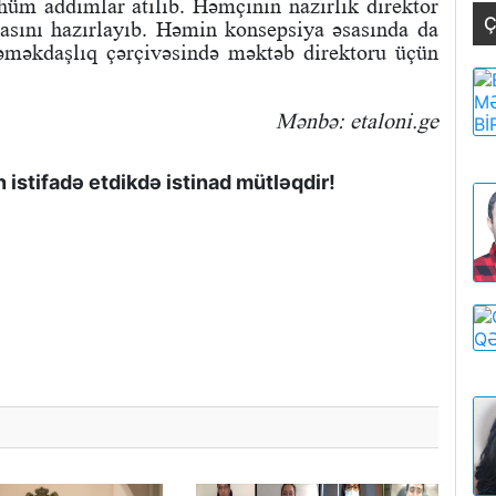
hüm addımlar atılıb. Həmçinin nazirlik direktor
Ç
asını hazırlayıb. Həmin konsepsiya əsasında da
 əməkdaşlıq çərçivəsində məktəb direktoru üçün
Mənbə: etaloni.ge
istifadə etdikdə istinad mütləqdir!