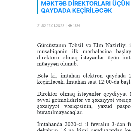
MƏKTƏB DİREKTORLARI ÜÇÜN
QAYDADA KEÇİRİLƏCƏK
21:52 17.01.2023 |
1836
Gürcüstanın Təhsil və Elm Nazirliyi 
müsabiqənin ilk mərhələsinə başla
direktoru olmaq istəyənlər üçün imt
müəyyən olunub.
Belə ki, imtahan elektron qaydada 2
keçiriləcək. İmtahan saat 12:00-da baş
Direktor olmaq istəyənlər qeydiyyat
əvvəl getməlidirlər və şəxsiyyət vəsiq
şəxsiyyət vəsiqəsinin, yaxud paspo
buraxılmayacaqlar.
İmtahanda 2020-ci il fevralın 3-dən f
dekabrın 16-na kimi qeydiyyatdan keç