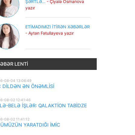
ŞƏRTLƏ...
- Çiyalə Osmanova
yazır
ETİMADIMIZI İTİRƏN XƏBƏRLƏR
- Aytən Fətullayeva yazır
ƏBƏR LENTI
6-08-04 13:06:49
 DİLDƏN ƏN ÖNƏMLİSİ
6-08-02 12:41:46
LƏ-BELƏ İŞLƏR: QALAKTİON TABİDZE
6-08-02 11:41:12
ÜMÜZÜN YARATDIĞI İMİC