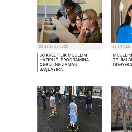
23:22 25.09.2020
23:34 01.1
60 KREDİTLİK MÜƏLLİM
MÜƏLLİM
HAZIRLIĞI PROQRAMINA
TƏLİMLƏ
QƏBUL NƏ ZAMAN
ÖDƏYƏCƏ
BAŞLAYIR?.