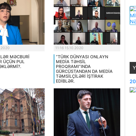
0.2020
11:16 15.10.2020
LƏR MƏCBURİ
“TÜRK DÜNYASI ONLAYN
R ÜÇÜN PUL
MEDİA TƏHSİL
KLƏRMİ?.
PROQRAMI”INDA
Y
GÜRCÜSTANDAN DA MEDİA
TƏMSİLÇİLƏRİ İŞTİRAK
20
EDİBLƏR.