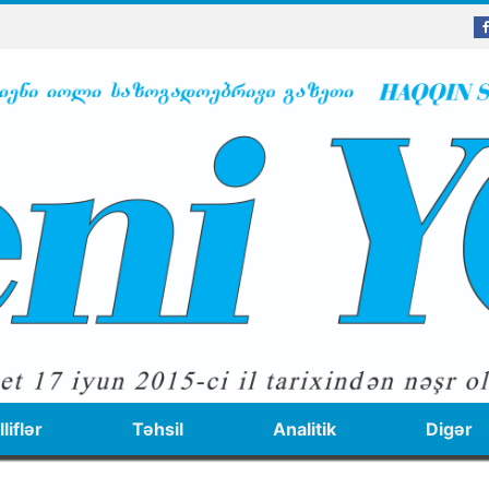
liflər
Təhsil
Analitik
Digər