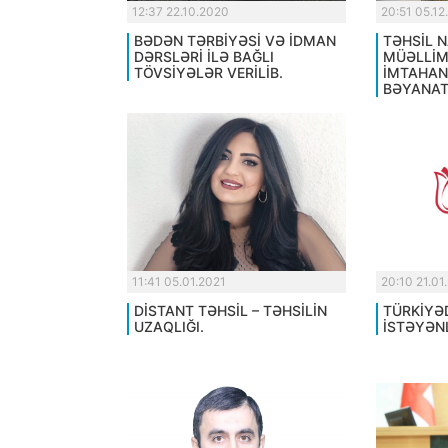
12:37 22.10.2020
20:51 05.12
BƏDƏN TƏRBİYƏSİ VƏ İDMAN
TƏHSİL N
DƏRSLƏRİ İLƏ BAĞLI
MÜƏLLİM
TÖVSİYƏLƏR VERİLİB.
İMTAHAN
BƏYANAT
11:41 05.01.2021
20:10 21.01
DİSTANT TƏHSİL – TƏHSİLİN
TÜRKİYƏ
UZAQLIĞI.
İSTƏYƏN