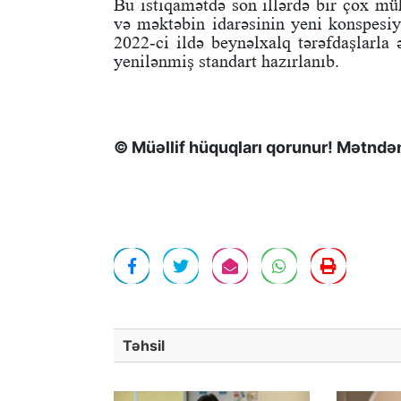
Bu istiqamətdə son illərdə bir çox mü
və məktəbin idarəsinin yeni konspesiy
2022-ci ildə beynəlxalq tərəfdaşlarla
yenilənmiş standart hazırlanıb.
© Müəllif hüquqları qorunur! Mətndən 
Təhsil