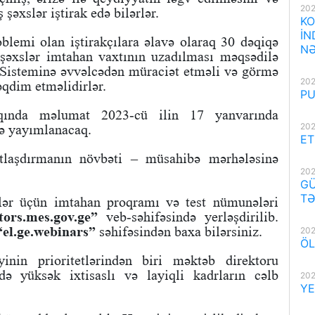
202
şəxslər iştirak edə bilərlər.
KO
İN
lemi olan iştirakçılara əlavə olaraq 30 dəqiqə
NƏ
şəxslər imtahan vaxtının uzadılması məqsədilə
 Sisteminə əvvəlcədən müraciət etməli və görmə
202
təqdim etməlidirlər.
PU
qqında məlumat 2023-cü ilin 17 yanvarında
202
ə yayımlanacaq.
ET
atlaşdırmanın növbəti – müsahibə mərhələsinə
202
GÜ
TƏ
nlər üçün imtahan proqramı və test nümunələri
tors.mes.gov.ge”
veb-səhifəsində yerləşdirilib.
“el.ge.webinars”
səhifəsindən baxa bilərsiniz.
202
ÖL
inin prioritetlərindən biri məktəb direktoru
də yüksək ixtisaslı və layiqli kadrların cəlb
202
YE