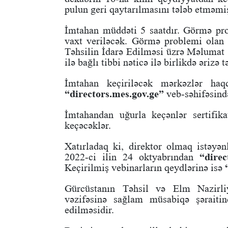
pulun geri qaytarılmasını tələb etməmiş 
İmtahan müddəti 5 saatdır. Görmə prob
vaxt veriləcək. Görmə problemi olan 
Təhsilin İdarə Edilməsi üzrə Məlumat
ilə bağlı tibbi nəticə ilə birlikdə ərizə 
İmtahan keçiriləcək mərkəzlər ha
“directors.mes.gov.ge”
veb-səhifəsind
İmtahandan uğurla keçənlər sertifik
keçəcəklər.
Xatırladaq ki, direktor olmaq istəyə
2022-ci ilin 24 oktyabrından
“direc
Keçirilmiş vebinarların qeydlərinə isə
Gürcüstanın Təhsil və Elm Nazirliy
vəzifəsinə sağlam müsabiqə şəraitin
edilməsidir.