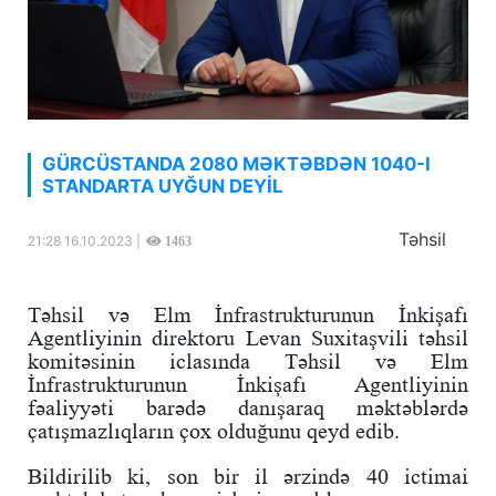
GÜRCÜSTANDA 2080 MƏKTƏBDƏN 1040-I
STANDARTA UYĞUN DEYİL
Təhsil
21:28 16.10.2023 |
1463
Təhsil və Elm İnfrastrukturunun İnkişafı
Agentliyinin direktoru Levan Suxitaşvili təhsil
komitəsinin iclasında Təhsil və Elm
İnfrastrukturunun İnkişafı Agentliyinin
fəaliyyəti barədə danışaraq məktəblərdə
çatışmazlıqların çox olduğunu qeyd edib.
Bildirilib ki, son bir il ərzində 40 ictimai