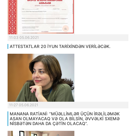
11:03 05.06.2021
ATTESTATLAR 20 İYUN TARİXİNDƏN VERİLƏCƏK.
11:27 05.06.2021
MANANA RATİANİ: “MÜƏLLİMLƏR ÜÇÜN İRƏLİLƏMƏK
ASAN OLMAYACAQ VƏ OLA BİLSİN, ƏVVƏLKİ SXEMƏ
NİSBƏTƏN DAHA DA ÇƏTİN OLACAQ”.