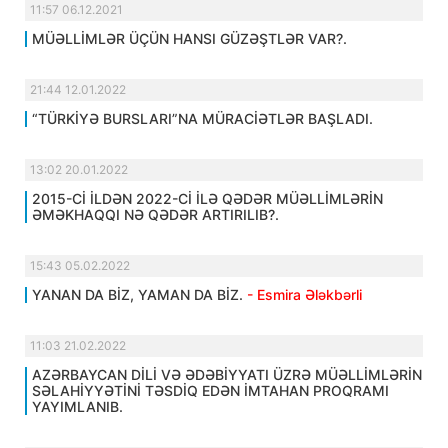
11:57 06.12.2021
MÜƏLLİMLƏR ÜÇÜN HANSI GÜZƏŞTLƏR VAR?.
21:44 12.01.2022
“TÜRKİYƏ BURSLARI”NA MÜRACİƏTLƏR BAŞLADI.
13:02 20.01.2022
2015-Cİ İLDƏN 2022-Cİ İLƏ QƏDƏR MÜƏLLİMLƏRİN
ƏMƏKHAQQI NƏ QƏDƏR ARTIRILIB?.
15:43 05.02.2022
YANAN DA BİZ, YAMAN DA BİZ.
- Esmira Ələkbərli
11:03 21.02.2022
AZƏRBAYCAN DİLİ VƏ ƏDƏBİYYATI ÜZRƏ MÜƏLLİMLƏRİN
SƏLAHİYYƏTİNİ TƏSDİQ EDƏN İMTAHAN PROQRAMI
YAYIMLANIB.