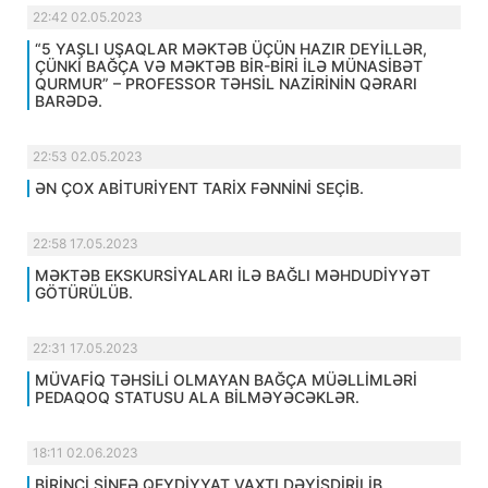
22:42 02.05.2023
“5 YAŞLI UŞAQLAR MƏKTƏB ÜÇÜN HAZIR DEYİLLƏR,
ÇÜNKİ BAĞÇA VƏ MƏKTƏB BİR-BİRİ İLƏ MÜNASİBƏT
QURMUR” – PROFESSOR TƏHSİL NAZİRİNİN QƏRARI
BARƏDƏ.
22:53 02.05.2023
ƏN ÇOX ABİTURİYENT TARİX FƏNNİNİ SEÇİB.
22:58 17.05.2023
MƏKTƏB EKSKURSİYALARI İLƏ BAĞLI MƏHDUDİYYƏT
GÖTÜRÜLÜB.
22:31 17.05.2023
MÜVAFİQ TƏHSİLİ OLMAYAN BAĞÇA MÜƏLLİMLƏRİ
PEDAQOQ STATUSU ALA BİLMƏYƏCƏKLƏR.
18:11 02.06.2023
BİRİNCİ SİNFƏ QEYDİYYAT VAXTI DƏYİŞDİRİLİB.