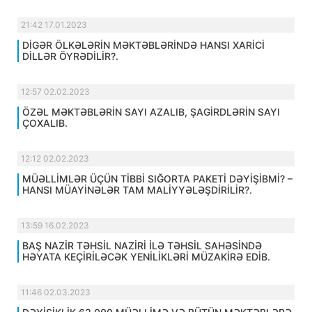
21:42 17.01.2023
DİGƏR ÖLKƏLƏRİN MƏKTƏBLƏRİNDƏ HANSI XARİCİ
DİLLƏR ÖYRƏDİLİR?.
12:57 02.02.2023
ÖZƏL MƏKTƏBLƏRİN SAYI AZALIB, ŞAGİRDLƏRİN SAYI
ÇOXALIB.
12:12 02.02.2023
MÜƏLLİMLƏR ÜÇÜN TİBBİ SIĞORTA PAKETİ DƏYİŞİBMİ? –
HANSI MÜAYİNƏLƏR TAM MALİYYƏLƏŞDİRİLİR?.
13:59 16.02.2023
BAŞ NAZİR TƏHSİL NAZİRİ İLƏ TƏHSİL SAHƏSİNDƏ
HƏYATA KEÇİRİLƏCƏK YENİLİKLƏRİ MÜZAKİRƏ EDİB.
11:46 02.03.2023