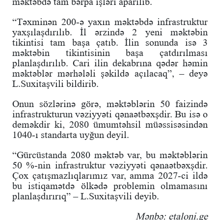
məktəbdə tam bərpa işləri aparılıb.
“Təxminən 200-ə yaxın məktəbdə infrastruktur
yaxşılaşdırılıb. İl ərzində 2 yeni məktəbin
tikintisi tam başa çatıb. İlin sonunda isə 3
məktəbin tikintisinin başa çatdırılması
planlaşdırılıb. Cari ilin dekabrına qədər həmin
məktəblər mərhələli şəkildə açılacaq”, – deyə
L.Suxitaşvili bildirib.
Onun sözlərinə görə, məktəblərin 50 faizində
infrastrukturun vəziyyəti qənaətbəxşdir. Bu isə o
deməkdir ki, 2080 ümumtəhsil müəssisəsindən
1040-ı standarta uyğun deyil.
“Gürcüstanda 2080 məktəb var, bu məktəblərin
50 %-nin infrastruktur vəziyyəti qənaətbəxşdir.
Çox çatışmazlıqlarımız var, amma 2027-ci ildə
bu istiqamətdə ölkədə problemin olmamasını
planlaşdırırıq” – L.Suxitaşvili deyib.
Mənbə: etaloni.ge