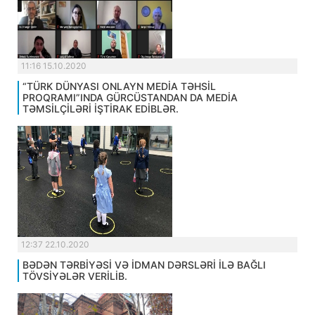
11:16 15.10.2020
“TÜRK DÜNYASI ONLAYN MEDİA TƏHSİL
PROQRAMI”INDA GÜRCÜSTANDAN DA MEDİA
TƏMSİLÇİLƏRİ İŞTİRAK EDİBLƏR.
12:37 22.10.2020
BƏDƏN TƏRBİYƏSİ VƏ İDMAN DƏRSLƏRİ İLƏ BAĞLI
TÖVSİYƏLƏR VERİLİB.