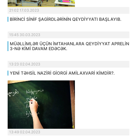
21:02 17.03.2023
BİRİNCİ SİNİF ŞAGİRDLƏRİNİN QEYDİYYATI BAŞLAYIB.
15:45 30.03.2023
MÜƏLLİMLƏR ÜÇÜN İMTAHANLARA QEYDİYYAT APRELİN
3-NƏ KİMİ DAVAM EDƏCƏK.
13:23 02.04.2023
YENİ TƏHSİL NAZİRİ GİORGİ AMİLAXVARİ KİMDİR?.
13:49 02.04.2023