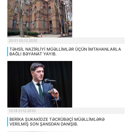
20:51 05.12.2020
TƏHSİL NAZİRLİYİ MÜƏLLİMLƏR ÜÇÜN İMTAHANLARLA
BAĞLI BƏYANAT YAYIB.
15:18 21.12.2020
BERİKA ŞUKAKİDZE TƏCRÜBƏÇİ MÜƏLLİMLƏRƏ
VERİLMİŞ SON ŞANSDAN DANIŞIB.