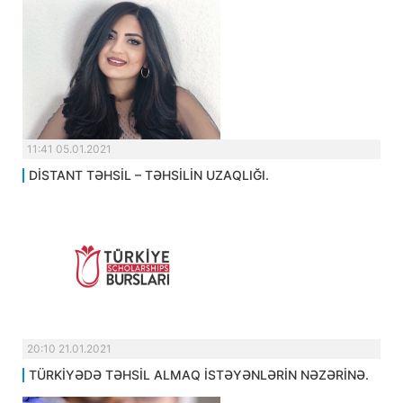
11:41 05.01.2021
DİSTANT TƏHSİL – TƏHSİLİN UZAQLIĞI.
20:10 21.01.2021
TÜRKİYƏDƏ TƏHSİL ALMAQ İSTƏYƏNLƏRİN NƏZƏRİNƏ.