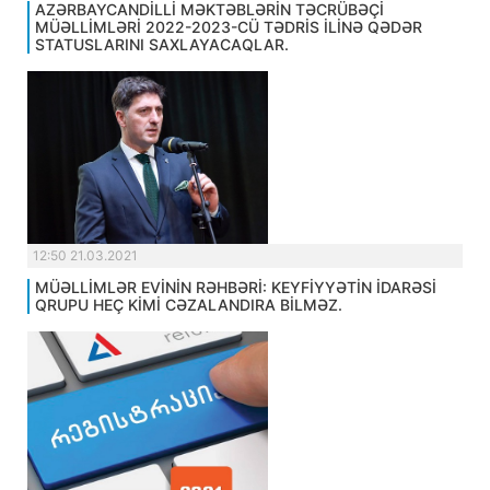
AZƏRBAYCANDİLLİ MƏKTƏBLƏRİN TƏCRÜBƏÇİ
MÜƏLLİMLƏRİ 2022-2023-CÜ TƏDRİS İLİNƏ QƏDƏR
STATUSLARINI SAXLAYACAQLAR.
12:50 21.03.2021
MÜƏLLİMLƏR EVİNİN RƏHBƏRİ: KEYFİYYƏTİN İDARƏSİ
QRUPU HEÇ KİMİ CƏZALANDIRA BİLMƏZ.