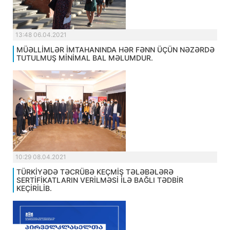
13:48 06.04.2021
MÜƏLLİMLƏR İMTAHANINDA HƏR FƏNN ÜÇÜN NƏZƏRDƏ
TUTULMUŞ MİNİMAL BAL MƏLUMDUR.
10:29 08.04.2021
TÜRKİYƏDƏ TƏCRÜBƏ KEÇMİŞ TƏLƏBƏLƏRƏ
SERTİFİKATLARIN VERİLMƏSİ İLƏ BAĞLI TƏDBİR
KEÇİRİLİB.