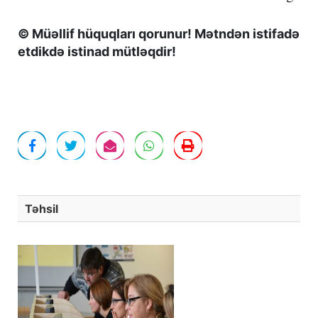
© Müəllif hüquqları qorunur! Mətndən istifadə
etdikdə istinad mütləqdir!
Təhsil