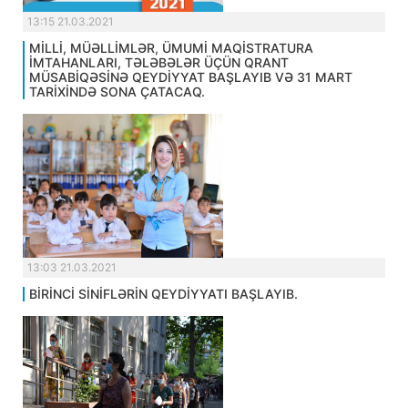
13:15 21.03.2021
MİLLİ, MÜƏLLİMLƏR, ÜMUMİ MAQİSTRATURA
İMTAHANLARI, TƏLƏBƏLƏR ÜÇÜN QRANT
MÜSABİQƏSİNƏ QEYDİYYAT BAŞLAYIB VƏ 31 MART
TARİXİNDƏ SONA ÇATACAQ.
13:03 21.03.2021
BİRİNCİ SİNİFLƏRİN QEYDİYYATI BAŞLAYIB.