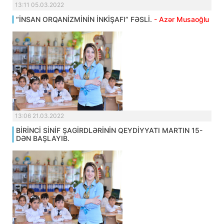
13:11 05.03.2022
“İNSAN ORQANİZMİNİN İNKİŞAFI” FƏSLİ.
- Azər Musaoğlu
13:06 21.03.2022
BİRİNCİ SİNİF ŞAGİRDLƏRİNİN QEYDİYYATI MARTIN 15-
DƏN BAŞLAYIB.