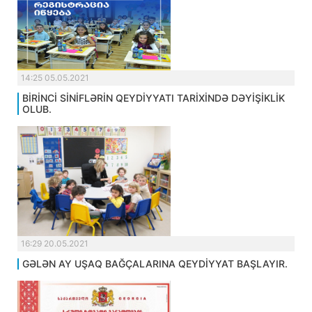
14:25 05.05.2021
BİRİNCİ SİNİFLƏRİN QEYDİYYATI TARİXİNDƏ DƏYİŞİKLİK
OLUB.
16:29 20.05.2021
GƏLƏN AY UŞAQ BAĞÇALARINA QEYDİYYAT BAŞLAYIR.