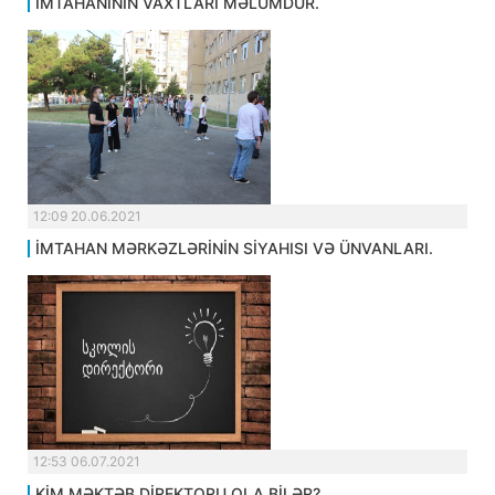
İMTAHANININ VAXTLARI MƏLUMDUR.
12:09 20.06.2021
İMTAHAN MƏRKƏZLƏRİNİN SİYAHISI VƏ ÜNVANLARI.
12:53 06.07.2021
KİM MƏKTƏB DİREKTORU OLA BİLƏR?.