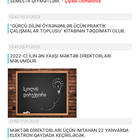
SEMESTR QİYMƏTLƏRİ.
- Çiyalə Osmanova
12:40 05.01.2023
“GÜRCÜ DİLİNİ ÖYRƏNƏNLƏR ÜÇÜN PRAKTİK
ÇALIŞMALAR TOPLUSU” KİTABININ TƏQDİMATI OLUB.
12:42 05.01.2023
2022-Cİ İLİN ƏN YAXŞI MƏKTƏB DİREKTORLARI
MƏLUMDUR.
21:52 17.01.2023
MƏKTƏB DİREKTORLARI ÜÇÜN İMTAHAN 22 YANVARDA
ELEKTRON QAYDADA KEÇİRİLƏCƏK.