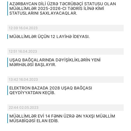
AZƏRBAYCAN DİLİ ÜZRƏ TƏCRÜBƏÇİ STATUSU OLAN
MÜƏLLİMLƏR 2025-2026-CI TƏDRİS İLİNƏ KİMİ
STATUSLARINI SAXLAYACAQLAR.
12:39 16.04.2023
MÜƏLLİMLƏR ÜÇÜN 12 LAYİHƏ İDEYASI.
12:51 16.04.2023
UŞAQ BAĞÇALARINDA DƏYİŞİKLİKLƏRİN YENİ
MƏRHƏLƏSİ BAŞLAYIR.
13:42 16.04.2023
ELEKTRON BAZADA 2028 UŞAQ BAĞÇASI
QEYDİYYATDAN KEÇİB.
22:44 02.05.2023
MÜƏLLİMLƏR EVİ 14 FƏNN ÜZRƏ ƏN YAXŞI MÜƏLLİM
MÜSABİQƏSİ ELAN EDİB.