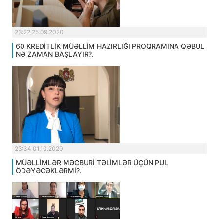
23:22 25.09.2020
60 KREDİTLİK MÜƏLLİM HAZIRLIĞI PROQRAMINA QƏBUL
NƏ ZAMAN BAŞLAYIR?.
23:34 01.10.2020
MÜƏLLİMLƏR MƏCBURİ TƏLİMLƏR ÜÇÜN PUL
ÖDƏYƏCƏKLƏRMİ?.