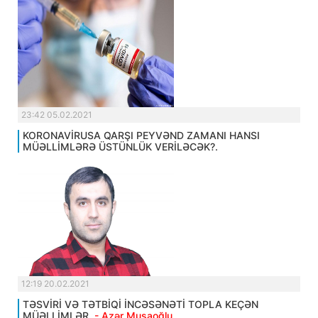
23:42 05.02.2021
KORONAVİRUSA QARŞI PEYVƏND ZAMANI HANSI
MÜƏLLİMLƏRƏ ÜSTÜNLÜK VERİLƏCƏK?.
12:19 20.02.2021
TƏSVİRİ VƏ TƏTBİQİ İNCƏSƏNƏTİ TOPLA KEÇƏN
MÜƏLLİMLƏR.
- Azər Musaoğlu