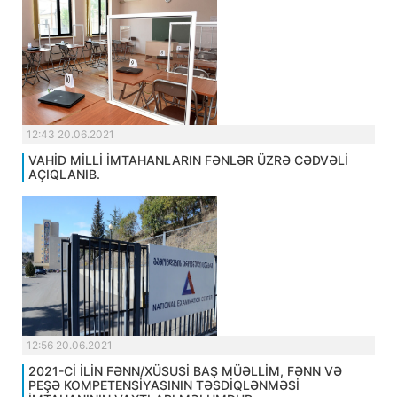
12:43 20.06.2021
VAHİD MİLLİ İMTAHANLARIN FƏNLƏR ÜZRƏ CƏDVƏLİ
AÇIQLANIB.
12:56 20.06.2021
2021-Cİ İLİN FƏNN/XÜSUSİ BAŞ MÜƏLLİM, FƏNN VƏ
PEŞƏ KOMPETENSİYASININ TƏSDİQLƏNMƏSİ