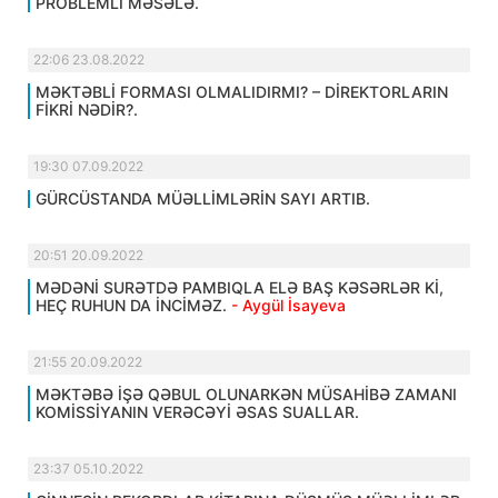
PROBLEMLİ MƏSƏLƏ.
22:06 23.08.2022
MƏKTƏBLİ FORMASI OLMALIDIRMI? – DİREKTORLARIN
FİKRİ NƏDİR?.
19:30 07.09.2022
GÜRCÜSTANDA MÜƏLLİMLƏRİN SAYI ARTIB.
20:51 20.09.2022
MƏDƏNİ SURƏTDƏ PAMBIQLA ELƏ BAŞ KƏSƏRLƏR Kİ,
HEÇ RUHUN DA İNCİMƏZ.
- Aygül İsayeva
21:55 20.09.2022
MƏKTƏBƏ İŞƏ QƏBUL OLUNARKƏN MÜSAHİBƏ ZAMANI
KOMİSSİYANIN VERƏCƏYİ ƏSAS SUALLAR.
23:37 05.10.2022