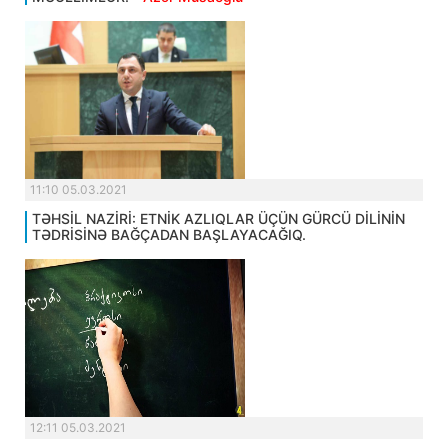
11:10 05.03.2021
TƏHSİL NAZİRİ: ETNİK AZLIQLAR ÜÇÜN GÜRCÜ DİLİNİN
TƏDRİSİNƏ BAĞÇADAN BAŞLAYACAĞIQ.
12:11 05.03.2021