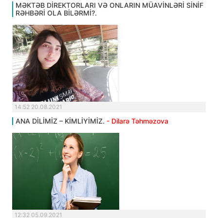
MƏKTƏB DİREKTORLARI VƏ ONLARIN MÜAVİNLƏRİ SİNİF
RƏHBƏRİ OLA BİLƏRMİ?.
14:52 20.08.2021
ANA DİLİMİZ – KİMLİYİMİZ.
- Dilarə Təhməzova
12:32 05.09.2021