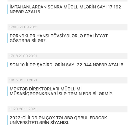
İMTAHANLARDAN SONRA MÜƏLLİMLƏRİN SAYI 17 192
NƏFƏR AZALIB.
17:03 21.09.2021
DƏRNƏKLƏR HANSI TÖVSİYƏLƏRLƏ FƏALİYYƏT
GÖSTƏRƏ BİLƏR?.
17:18 21.09.2021
SON 10 İLDƏ ŞAGİRDLƏRİN SAYI 22 944 NƏFƏR AZALIB.
19:15 05.10.2021
MƏKTƏB DİREKTORLARI MÜƏLLİMİ
MÜSABİQƏDƏNKƏNAR İŞLƏ TƏMİN EDƏ BİLƏRMİ?.
11:23 20.11.2021
2022-Cİ İLDƏ ƏN ÇOX TƏLƏBƏ QƏBUL EDƏCƏK
UNİVERSİTETLƏRİN SİYAHISI.