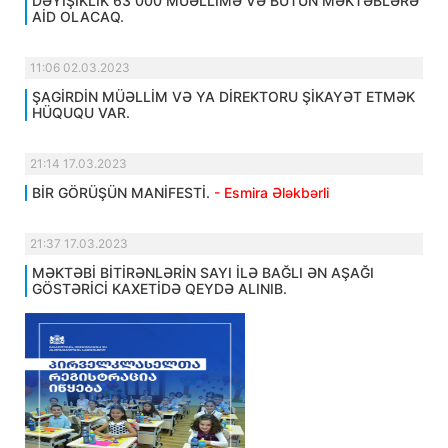
DƏYİŞİKLİK 63 000 MÜƏLLİMƏ VƏ BÜTÜN MƏKTƏBLƏRƏ
AİD OLACAQ.
11:06 02.03.2023
ŞAGİRDİN MÜƏLLİM VƏ YA DİREKTORU ŞİKAYƏT ETMƏK
HÜQUQU VAR.
21:14 17.03.2023
BİR GÖRÜŞÜN MANİFESTİ.
- Esmira Ələkbərli
21:37 17.03.2023
MƏKTƏBİ BİTİRƏNLƏRİN SAYI İLƏ BAĞLI ƏN AŞAĞI
GÖSTƏRİCİ KAXETİDƏ QEYDƏ ALINIB.