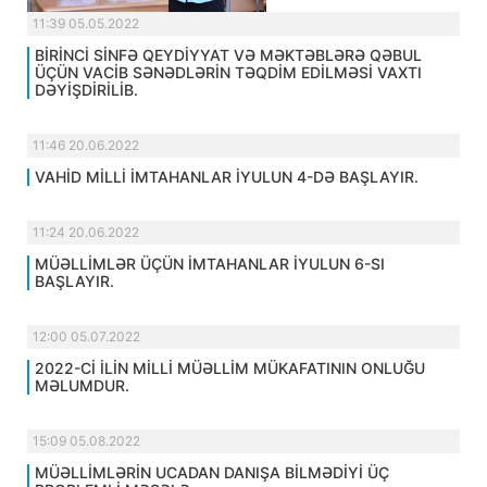
11:39 05.05.2022
BİRİNCİ SİNFƏ QEYDİYYAT VƏ MƏKTƏBLƏRƏ QƏBUL
ÜÇÜN VACİB SƏNƏDLƏRİN TƏQDİM EDİLMƏSİ VAXTI
DƏYİŞDİRİLİB.
11:46 20.06.2022
VAHİD MİLLİ İMTAHANLAR İYULUN 4-DƏ BAŞLAYIR.
11:24 20.06.2022
MÜƏLLİMLƏR ÜÇÜN İMTAHANLAR İYULUN 6-SI
BAŞLAYIR.
12:00 05.07.2022
2022-Cİ İLİN MİLLİ MÜƏLLİM MÜKAFATININ ONLUĞU
MƏLUMDUR.
15:09 05.08.2022
MÜƏLLİMLƏRİN UCADAN DANIŞA BİLMƏDİYİ ÜÇ