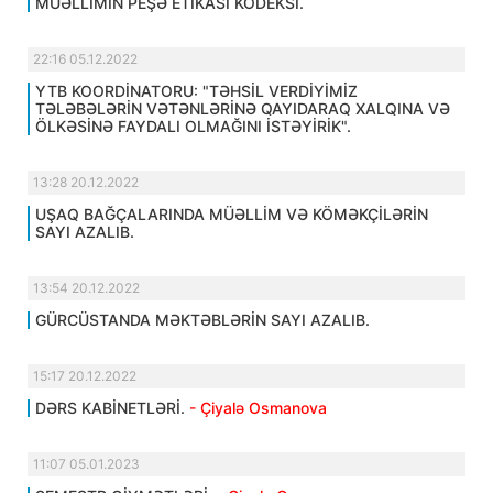
MÜƏLLİMİN PEŞƏ ETİKASI KODEKSİ.
22:16 05.12.2022
YTB KOORDİNATORU: "TƏHSİL VERDİYİMİZ
TƏLƏBƏLƏRİN VƏTƏNLƏRİNƏ QAYIDARAQ XALQINA VƏ
ÖLKƏSİNƏ FAYDALI OLMAĞINI İSTƏYİRİK".
13:28 20.12.2022
UŞAQ BAĞÇALARINDA MÜƏLLİM VƏ KÖMƏKÇİLƏRİN
SAYI AZALIB.
13:54 20.12.2022
GÜRCÜSTANDA MƏKTƏBLƏRİN SAYI AZALIB.
15:17 20.12.2022
DƏRS KABİNETLƏRİ.
- Çiyalə Osmanova
11:07 05.01.2023