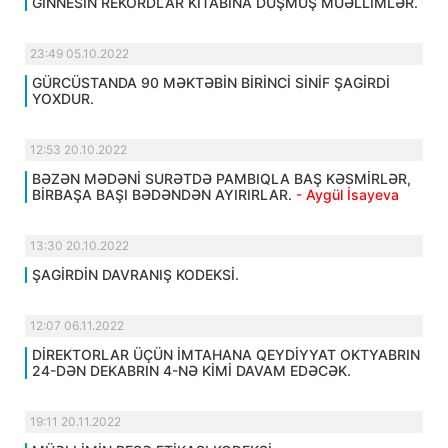
GİNNESİN REKORDLAR KİTABINA DÜŞMÜŞ MÜƏLLİMLƏR.
23:49 05.10.2022
GÜRCÜSTANDA 90 MƏKTƏBİN BİRİNCİ SİNİF ŞAGİRDİ
YOXDUR.
12:53 20.10.2022
BƏZƏN MƏDƏNİ SURƏTDƏ PAMBIQLA BAŞ KƏSMİRLƏR,
BİRBAŞA BAŞI BƏDƏNDƏN AYIRIRLAR.
- Aygül İsayeva
13:30 20.10.2022
ŞAGİRDİN DAVRANIŞ KODEKSİ.
12:07 06.11.2022
DİREKTORLAR ÜÇÜN İMTAHANA QEYDİYYAT OKTYABRIN
24-DƏN DEKABRIN 4-NƏ KİMİ DAVAM EDƏCƏK.
19:11 20.11.2022