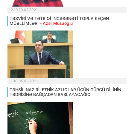
12:19 20.02.2021
TƏSVİRİ VƏ TƏTBİQİ İNCƏSƏNƏTİ TOPLA KEÇƏN
MÜƏLLİMLƏR.
- Azər Musaoğlu
11:10 05.03.2021
TƏHSİL NAZİRİ: ETNİK AZLIQLAR ÜÇÜN GÜRCÜ DİLİNİN
TƏDRİSİNƏ BAĞÇADAN BAŞLAYACAĞIQ.