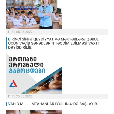
11:39 05.05.2022
BİRİNCİ SİNFƏ QEYDİYYAT VƏ MƏKTƏBLƏRƏ QƏBUL
ÜÇÜN VACİB SƏNƏDLƏRİN TƏQDİM EDİLMƏSİ VAXTI
DƏYİŞDİRİLİB.
11:46 20.06.2022
VAHİD MİLLİ İMTAHANLAR İYULUN 4-DƏ BAŞLAYIR.