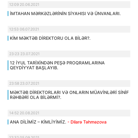
12:09 20.06.2021
İMTAHAN MƏRKƏZLƏRİNİN SİYAHISI VƏ ÜNVANLARI.
12:53 06.07.2021
KİM MƏKTƏB DİREKTORU OLA BİLƏR?.
23:23 23.07.2021
12 İYUL TARİXİNDƏN PEŞƏ PROQRAMLARINA
QEYDİYYAT BAŞLAYIB.
23:58 23.07.2021
MƏKTƏB DİREKTORLARI VƏ ONLARIN MÜAVİNLƏRİ SİNİF
RƏHBƏRİ OLA BİLƏRMİ?.
14:52 20.08.2021
ANA DİLİMİZ – KİMLİYİMİZ.
- Dilarə Təhməzova
12:32 05.09.2021