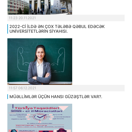
11:23 20.11.2021
2022-Cİ İLDƏ ƏN ÇOX TƏLƏBƏ QƏBUL EDƏCƏK
UNİVERSİTETLƏRİN SİYAHISI.
11:57 06.12.2021
MÜƏLLİMLƏR ÜÇÜN HANSI GÜZƏŞTLƏR VAR?.