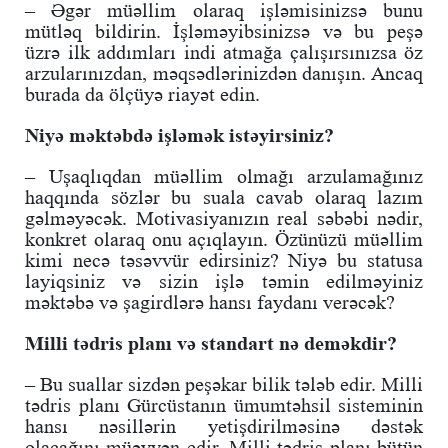
– Əgər müəllim olaraq işləmisinizsə bunu
mütləq bildirin. İşləməyibsinizsə və bu peşə
üzrə ilk addımları indi atmağa çalışırsınızsa öz
arzularınızdan, məqsədlərinizdən danışın. Ancaq
burada da ölçüyə riayət edin.
Niyə məktəbdə işləmək istəyirsiniz?
– Uşaqlıqdan müəllim olmağı arzulamağınız
haqqında sözlər bu suala cavab olaraq lazım
gəlməyəcək. Motivasiyanızın real səbəbi nədir,
konkret olaraq onu açıqlayın. Özünüzü müəllim
kimi necə təsəvvür edirsiniz? Niyə bu statusa
layiqsiniz və sizin işlə təmin edilməyiniz
məktəbə və şagirdlərə hansı faydanı verəcək?
Milli tədris planı və standart nə deməkdir?
– Bu suallar sizdən peşəkar bilik tələb edir. Milli
tədris planı Gürcüstanın ümumtəhsil sisteminin
hansı nəsillərin yetişdirilməsinə dəstək
olacağını müəyyən edir. Milli tədris planı bütün