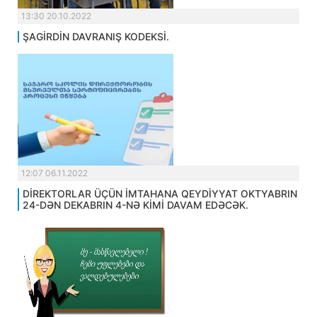
13:30 20.10.2022
ŞAGİRDİN DAVRANIŞ KODEKSİ.
12:07 06.11.2022
DİREKTORLAR ÜÇÜN İMTAHANA QEYDİYYAT OKTYABRIN
24-DƏN DEKABRIN 4-NƏ KİMİ DAVAM EDƏCƏK.