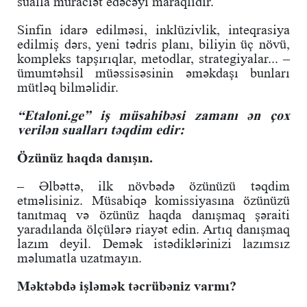
sualla müraciət edəcəyi maraqlıdır.
Sinfin idarə edilməsi, inklüzivlik, inteqrasiya
edilmiş dərs, yeni tədris planı, biliyin üç növü,
kompleks tapşırıqlar, metodlar, strategiyalar... –
ümumtəhsil müəssisəsinin əməkdaşı bunları
mütləq bilməlidir.
“Etaloni.ge” iş müsahibəsi zamanı ən çox
verilən sualları təqdim edir:
Özünüz haqda danışın.
– Əlbəttə, ilk növbədə özünüzü təqdim
etməlisiniz. Müsabiqə komissiyasına özünüzü
tanıtmaq və özünüz haqda danışmaq şəraiti
yaradılanda ölçülərə riayət edin. Artıq danışmaq
lazım deyil. Demək istədiklərinizi lazımsız
məlumatla uzatmayın.
Məktəbdə işləmək təcrübəniz varmı?