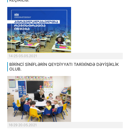
14:25 05.05.2021
BİRİNCİ SİNİFLƏRİN QEYDİYYATI TARİXİNDƏ DƏYİŞİKLİK
OLUB.
16:29 20.05.2021