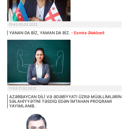
15:43 05.02.2022
YANAN DA BİZ, YAMAN DA BİZ.
- Esmira Ələkbərli
11:03 21.02.2022
AZƏRBAYCAN DİLİ VƏ ƏDƏBİYYATI ÜZRƏ MÜƏLLİMLƏRİN
SƏLAHİYYƏTİNİ TƏSDİQ EDƏN İMTAHAN PROQRAMI
YAYIMLANIB.