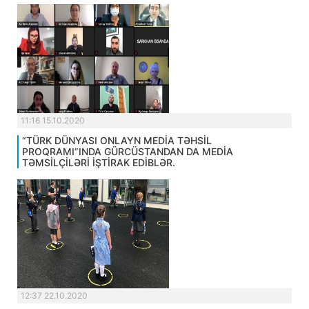
11:16 15.10.2020
“TÜRK DÜNYASI ONLAYN MEDİA TƏHSİL
PROQRAMI”INDA GÜRCÜSTANDAN DA MEDİA
TƏMSİLÇİLƏRİ İŞTİRAK EDİBLƏR.
12:37 22.10.2020