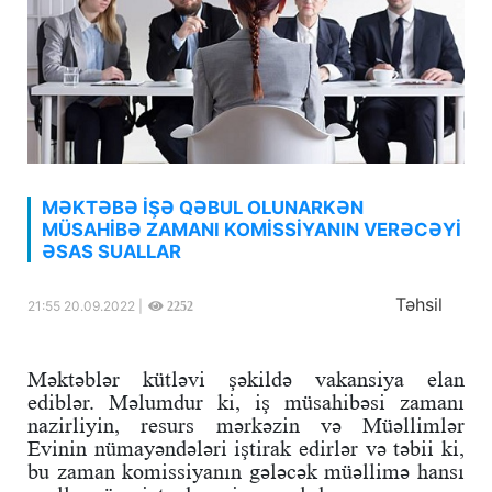
MƏKTƏBƏ İŞƏ QƏBUL OLUNARKƏN
MÜSAHİBƏ ZAMANI KOMİSSİYANIN VERƏCƏYİ
ƏSAS SUALLAR
Təhsil
21:55 20.09.2022 |
2252
Məktəblər kütləvi şəkildə vakansiya elan
ediblər. Məlumdur ki, iş müsahibəsi zamanı
nazirliyin, resurs mərkəzin və Müəllimlər
Evinin nümayəndələri iştirak edirlər və təbii ki,
bu zaman komissiyanın gələcək müəllimə hansı