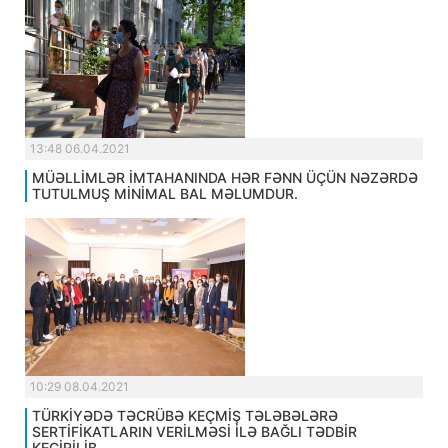
13:48 06.04.2021
MÜƏLLİMLƏR İMTAHANINDA HƏR FƏNN ÜÇÜN NƏZƏRDƏ
TUTULMUŞ MİNİMAL BAL MƏLUMDUR.
10:29 08.04.2021
TÜRKİYƏDƏ TƏCRÜBƏ KEÇMİŞ TƏLƏBƏLƏRƏ
SERTİFİKATLARIN VERİLMƏSİ İLƏ BAĞLI TƏDBİR
KEÇİRİLİB.