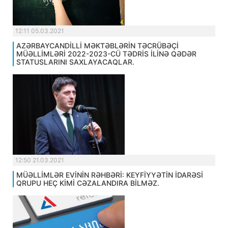
12:11 05.03.2021
AZƏRBAYCANDİLLİ MƏKTƏBLƏRİN TƏCRÜBƏÇİ
MÜƏLLİMLƏRİ 2022-2023-CÜ TƏDRİS İLİNƏ QƏDƏR
STATUSLARINI SAXLAYACAQLAR.
12:50 21.03.2021
MÜƏLLİMLƏR EVİNİN RƏHBƏRİ: KEYFİYYƏTİN İDARƏSİ
QRUPU HEÇ KİMİ CƏZALANDIRA BİLMƏZ.