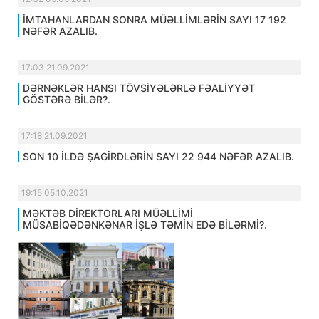
İMTAHANLARDAN SONRA MÜƏLLİMLƏRİN SAYI 17 192
NƏFƏR AZALIB.
17:03 21.09.2021
DƏRNƏKLƏR HANSI TÖVSİYƏLƏRLƏ FƏALİYYƏT
GÖSTƏRƏ BİLƏR?.
17:18 21.09.2021
SON 10 İLDƏ ŞAGİRDLƏRİN SAYI 22 944 NƏFƏR AZALIB.
19:15 05.10.2021
MƏKTƏB DİREKTORLARI MÜƏLLİMİ
MÜSABİQƏDƏNKƏNAR İŞLƏ TƏMİN EDƏ BİLƏRMİ?.