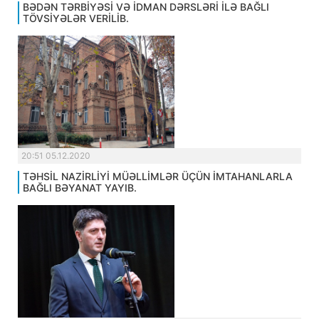
BƏDƏN TƏRBİYƏSİ VƏ İDMAN DƏRSLƏRİ İLƏ BAĞLI
TÖVSİYƏLƏR VERİLİB.
20:51 05.12.2020
TƏHSİL NAZİRLİYİ MÜƏLLİMLƏR ÜÇÜN İMTAHANLARLA
BAĞLI BƏYANAT YAYIB.