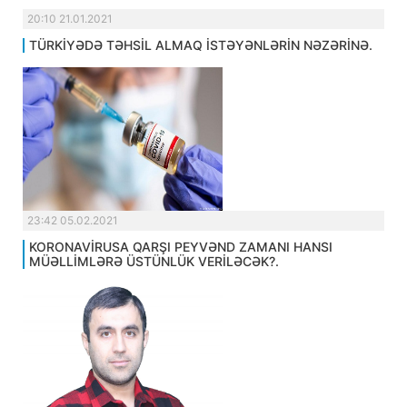
20:10 21.01.2021
TÜRKİYƏDƏ TƏHSİL ALMAQ İSTƏYƏNLƏRİN NƏZƏRİNƏ.
23:42 05.02.2021
KORONAVİRUSA QARŞI PEYVƏND ZAMANI HANSI
MÜƏLLİMLƏRƏ ÜSTÜNLÜK VERİLƏCƏK?.