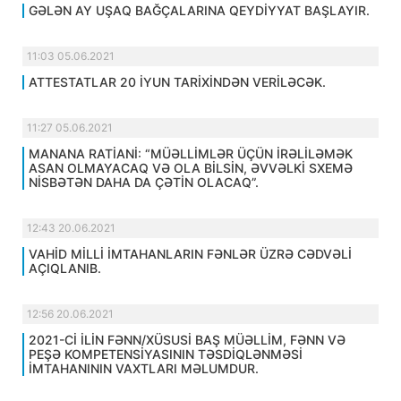
GƏLƏN AY UŞAQ BAĞÇALARINA QEYDİYYAT BAŞLAYIR.
11:03 05.06.2021
ATTESTATLAR 20 İYUN TARİXİNDƏN VERİLƏCƏK.
11:27 05.06.2021
MANANA RATİANİ: “MÜƏLLİMLƏR ÜÇÜN İRƏLİLƏMƏK
ASAN OLMAYACAQ VƏ OLA BİLSİN, ƏVVƏLKİ SXEMƏ
NİSBƏTƏN DAHA DA ÇƏTİN OLACAQ”.
12:43 20.06.2021
VAHİD MİLLİ İMTAHANLARIN FƏNLƏR ÜZRƏ CƏDVƏLİ
AÇIQLANIB.
12:56 20.06.2021
2021-Cİ İLİN FƏNN/XÜSUSİ BAŞ MÜƏLLİM, FƏNN VƏ
PEŞƏ KOMPETENSİYASININ TƏSDİQLƏNMƏSİ
İMTAHANININ VAXTLARI MƏLUMDUR.