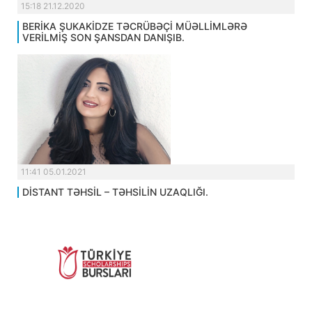
15:18 21.12.2020
BERİKA ŞUKAKİDZE TƏCRÜBƏÇİ MÜƏLLİMLƏRƏ
VERİLMİŞ SON ŞANSDAN DANIŞIB.
11:41 05.01.2021
DİSTANT TƏHSİL – TƏHSİLİN UZAQLIĞI.