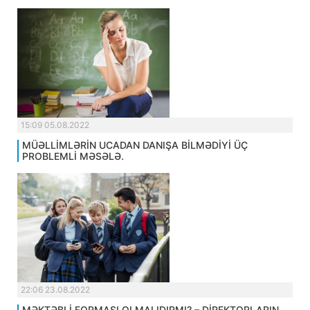
15:09 05.08.2022
MÜƏLLİMLƏRİN UCADAN DANIŞA BİLMƏDİYİ ÜÇ
PROBLEMLİ MƏSƏLƏ.
22:06 23.08.2022
MƏKTƏBLİ FORMASI OLMALIDIRMI? – DİREKTORLARIN