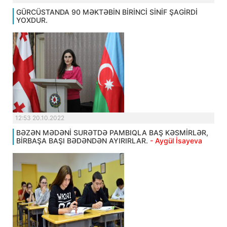
GÜRCÜSTANDA 90 MƏKTƏBİN BİRİNCİ SİNİF ŞAGİRDİ
YOXDUR.
12:53 20.10.2022
BƏZƏN MƏDƏNİ SURƏTDƏ PAMBIQLA BAŞ KƏSMİRLƏR,
BİRBAŞA BAŞI BƏDƏNDƏN AYIRIRLAR.
- Aygül İsayeva