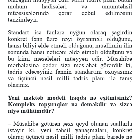
mühüm hadisələri və ümumtəhsil
müəssisələrində qərar qəbul edilməsini
tənzimləyir.
Standart isə fənlərə uyğun olaraq şagirdin
konkret fənn üzrə nəyi öyrənməli olduğunu,
hansı biliyi əldə etməli olduğunu, müəllimin ilin
sonunda hansı nəticəni əldə etməli olduğunu və
bu kimi məsələləri müəyyən edir. Müsahibə
mərhələsinə qədər sizə məsləhət görərdik ki,
tədris edəcəyiniz fənnin standartını oxuyasınız
və üçüncü nəsil milli tədris planı ilə tanış
olasınız.
Yeni məktəb modeli haqda nə eşitmisiniz?
Kompleks tapşırıqlar nə deməkdir və sizcə
niyə mühümdür?
– Müsahibə götürən şəxs qeyd olunan suallarla
istəyir ki, yeni təhsil yanaşmaları, konkret
olaraq üçüncü nəsil milli tədris planı barədə nə