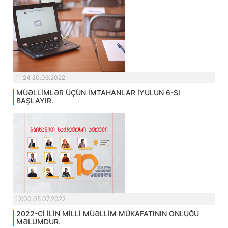
11:24 20.06.2022
MÜƏLLİMLƏR ÜÇÜN İMTAHANLAR İYULUN 6-SI
BAŞLAYIR.
12:00 05.07.2022
2022-Cİ İLİN MİLLİ MÜƏLLİM MÜKAFATININ ONLUĞU
MƏLUMDUR.