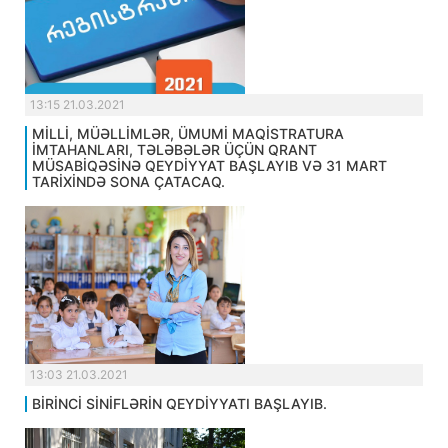
13:15 21.03.2021
MİLLİ, MÜƏLLİMLƏR, ÜMUMİ MAQİSTRATURA
İMTAHANLARI, TƏLƏBƏLƏR ÜÇÜN QRANT
MÜSABİQƏSİNƏ QEYDİYYAT BAŞLAYIB VƏ 31 MART
TARİXİNDƏ SONA ÇATACAQ.
13:03 21.03.2021
BİRİNCİ SİNİFLƏRİN QEYDİYYATI BAŞLAYIB.