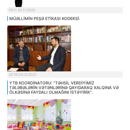
19:11 20.11.2022
MÜƏLLİMİN PEŞƏ ETİKASI KODEKSİ.
22:16 05.12.2022
YTB KOORDİNATORU: "TƏHSİL VERDİYİMİZ
TƏLƏBƏLƏRİN VƏTƏNLƏRİNƏ QAYIDARAQ XALQINA VƏ
ÖLKƏSİNƏ FAYDALI OLMAĞINI İSTƏYİRİK".