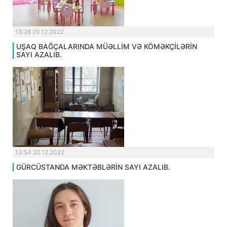
13:28 20.12.2022
UŞAQ BAĞÇALARINDA MÜƏLLİM VƏ KÖMƏKÇİLƏRİN
SAYI AZALIB.
13:54 20.12.2022
GÜRCÜSTANDA MƏKTƏBLƏRİN SAYI AZALIB.