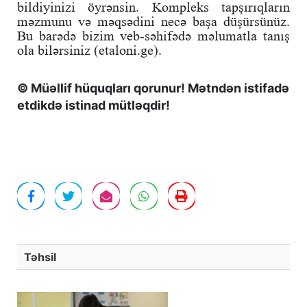
bildiyinizi öyrənsin. Kompleks tapşırıqların
məzmunu və məqsədini necə başa düşürsünüz.
Bu barədə bizim veb-səhifədə məlumatla tanış
ola bilərsiniz (etaloni.ge).
© Müəllif hüquqları qorunur! Mətndən istifadə
etdikdə istinad mütləqdir!
Təhsil