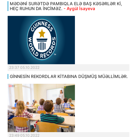
MƏDƏNİ SURƏTDƏ PAMBIQLA ELƏ BAŞ KƏSƏRLƏR Kİ,
HEÇ RUHUN DA İNCİMƏZ.
- Aygül İsayeva
23:37 05.10.2022
GİNNESİN REKORDLAR KİTABINA DÜŞMÜŞ MÜƏLLİMLƏR.
23:49 05.10.2022