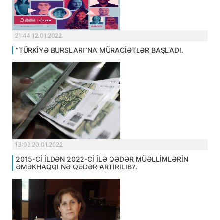
21:44 12.01.2022
“TÜRKİYƏ BURSLARI”NA MÜRACİƏTLƏR BAŞLADI.
13:02 20.01.2022
2015-Cİ İLDƏN 2022-Cİ İLƏ QƏDƏR MÜƏLLİMLƏRİN
ƏMƏKHAQQI NƏ QƏDƏR ARTIRILIB?.