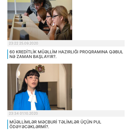
23:22 25.09.2020
60 KREDİTLİK MÜƏLLİM HAZIRLIĞI PROQRAMINA QƏBUL
NƏ ZAMAN BAŞLAYIR?.
23:34 01.10.2020
MÜƏLLİMLƏR MƏCBURİ TƏLİMLƏR ÜÇÜN PUL
ÖDƏYƏCƏKLƏRMİ?.