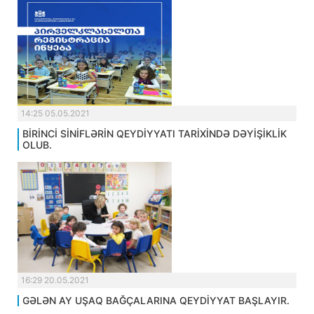
14:25 05.05.2021
BİRİNCİ SİNİFLƏRİN QEYDİYYATI TARİXİNDƏ DƏYİŞİKLİK
OLUB.
16:29 20.05.2021
GƏLƏN AY UŞAQ BAĞÇALARINA QEYDİYYAT BAŞLAYIR.