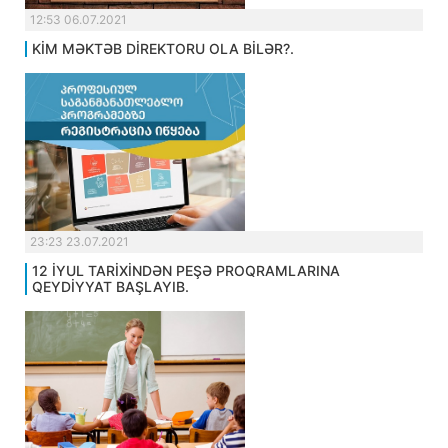
12:53 06.07.2021
KİM MƏKTƏB DİREKTORU OLA BİLƏR?.
23:23 23.07.2021
12 İYUL TARİXİNDƏN PEŞƏ PROQRAMLARINA
QEYDİYYAT BAŞLAYIB.