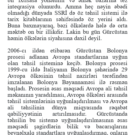
bir ixtisasa yönəldilir və əmək bazarına tez
inteqrasiya olunurdu. Amma heç nəyin əbədi
olmadığı dünyada SSRİ də öz təhsil sistemi ilə
tarix kitablarının səhifəsində öz yerini aldı.
Buna baxmayaraq, bəzi ölkələrdə hələ də orta
məktəb on bir illikdir. Lakin bu gün Gürcüstan
həmin ölkələrin siyahısına daxil deyil.
2006-cı ildən etibarən Gürcüstan Bolonya
prosesi adlanan Avropa standartlarına uyğun
olan təhsil sisteminə keçib. Bolonya prosesi
1999-cu ildə İtaliyanın Bolonya şəhərində 29
Avropa ölkəsinin təhsil nazirləri tərəfindən
imzalanan Bolonya Bəyannaməsi ilə rəsmən
başladı. Prosesin əsas məqsədi Avropa ali təhsil
məkanının yaradılması, Avropa ölkələri arasında
təhsil sistemlərinin uyğunlaşdırılması və Avropa
ali təhsilinin dünya miqyasında rəqabət
qabiliyyətinin artırılmasıdır. Gürcüstanda
təhsilin bu sistemə uyğunlaşdırılmasının əsas
məqsədi şagirdlərin bilik və bacarıqlarını
beynəlxalq standartlara uyğunlaşdırmaq, onların