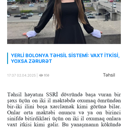
YERLİ BOLONYA TƏHSİL SİSTEMİ: VAXT İTKİSİ,
YOXSA ZƏRURƏT
Təhsil
17:37 02.04.2025 |
950
Təhsil həyatını SSRİ dövründə başa vuran bir
şəxs üçün on iki il məktəbdə oxumaq ömründən
bir-iki ilini boşa xərcləmək kimi görünə bilər.
Onlar orta məktəbi onuncu və ya on birinci
sinifdə bitirdikləri üçün on iki il oxumaq onlara
vaxt itkisi kimi gəlir. Bu yanaşmanın kökündə