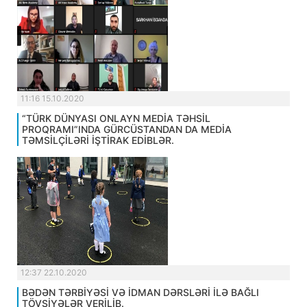
11:16 15.10.2020
“TÜRK DÜNYASI ONLAYN MEDİA TƏHSİL
PROQRAMI”INDA GÜRCÜSTANDAN DA MEDİA
TƏMSİLÇİLƏRİ İŞTİRAK EDİBLƏR.
12:37 22.10.2020
BƏDƏN TƏRBİYƏSİ VƏ İDMAN DƏRSLƏRİ İLƏ BAĞLI
TÖVSİYƏLƏR VERİLİB.