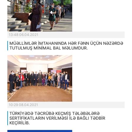
13:48 06.04.2021
MÜƏLLİMLƏR İMTAHANINDA HƏR FƏNN ÜÇÜN NƏZƏRDƏ
TUTULMUŞ MİNİMAL BAL MƏLUMDUR.
10:29 08.04.2021
TÜRKİYƏDƏ TƏCRÜBƏ KEÇMİŞ TƏLƏBƏLƏRƏ
SERTİFİKATLARIN VERİLMƏSİ İLƏ BAĞLI TƏDBİR
KEÇİRİLİB.