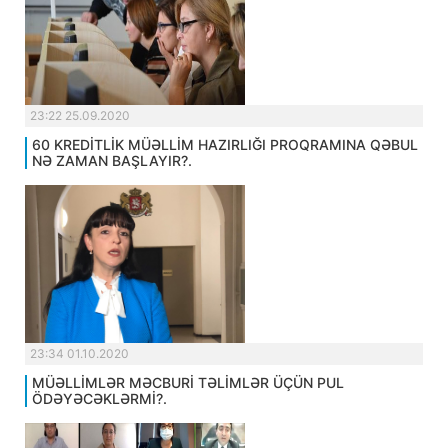
23:22 25.09.2020
60 KREDİTLİK MÜƏLLİM HAZIRLIĞI PROQRAMINA QƏBUL
NƏ ZAMAN BAŞLAYIR?.
23:34 01.10.2020
MÜƏLLİMLƏR MƏCBURİ TƏLİMLƏR ÜÇÜN PUL
ÖDƏYƏCƏKLƏRMİ?.