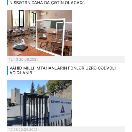
NİSBƏTƏN DAHA DA ÇƏTİN OLACAQ”.
12:43 20.06.2021
VAHİD MİLLİ İMTAHANLARIN FƏNLƏR ÜZRƏ CƏDVƏLİ
AÇIQLANIB.
12:56 20.06.2021