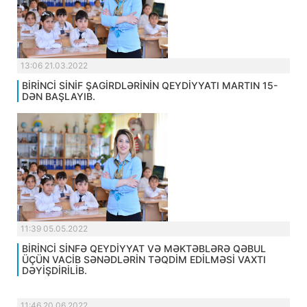
13:06 21.03.2022
BİRİNCİ SİNİF ŞAGİRDLƏRİNİN QEYDİYYATI MARTIN 15-
DƏN BAŞLAYIB.
11:39 05.05.2022
BİRİNCİ SİNFƏ QEYDİYYAT VƏ MƏKTƏBLƏRƏ QƏBUL
ÜÇÜN VACİB SƏNƏDLƏRİN TƏQDİM EDİLMƏSİ VAXTI
DƏYİŞDİRİLİB.
11:46 20.06.2022