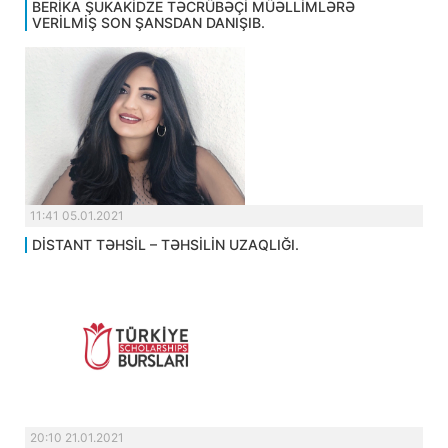
BERİKA ŞUKAKİDZE TƏCRÜBƏÇİ MÜƏLLİMLƏRƏ
VERİLMİŞ SON ŞANSDAN DANIŞIB.
11:41 05.01.2021
DİSTANT TƏHSİL – TƏHSİLİN UZAQLIĞI.
20:10 21.01.2021