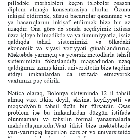
pillədəki mərhələləri keçən tələbələr əsasən
diplom almağa konsentrasiya olurlar. Özünü
inkişaf etdirmək, xüsusi bacarıqlar qazanmaq və
ya bacarıqlarını inkişaf etdirmək bizə bir az
uzaqdır. Ona görə də sonda seçdiyimiz ixtisas
üzrə işləyə bilmədikdə və ya ümumiyyətlə, işsiz
qaldıqda təhsil sistemimizi və ölkədəki
ekonomik və siyasi vəziyyəti günahlandırırıq.
Məktəbdə yarımçıq və yetərsiz metodlarla təhsil
sistemimizin fokuslandığı məqsədindən uzaq
qaldığımız azmış kimi, universitetin bizə təqdim
etdiyi imkanlardan da istifadə etməyərək
vaxtımızı puç edirik.
Nəticə olaraq, Bolonya sistemində 12 il təhsil
almaq vaxt itkisi deyil, əksinə, keyfiyyətli və
məqsədyönlü təhsil üçün bir fürsətdir. Əsas
problem isə bu imkanlardan düzgün istifadə
olunmaması və təhsilin formal yanaşmalarla
məhdudlaşmasıdır.Vaxt itkisi bizə məktəblərdə
yarı-yarımçıq keçirilən dərslər və universitetdə