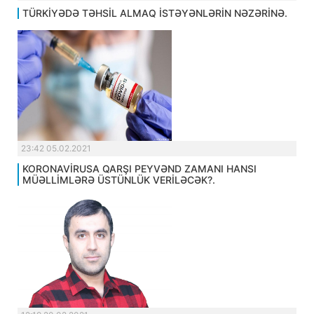
TÜRKİYƏDƏ TƏHSİL ALMAQ İSTƏYƏNLƏRİN NƏZƏRİNƏ.
23:42 05.02.2021
KORONAVİRUSA QARŞI PEYVƏND ZAMANI HANSI
MÜƏLLİMLƏRƏ ÜSTÜNLÜK VERİLƏCƏK?.