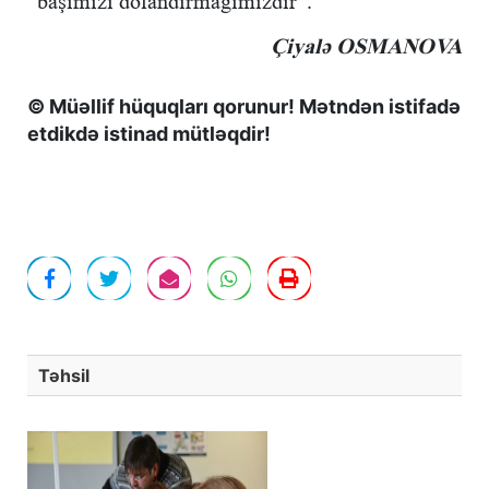
“başımızı dolandırmağımızdır”.
Çiyalə OSMANOVA
© Müəllif hüquqları qorunur! Mətndən istifadə
etdikdə istinad mütləqdir!
Təhsil