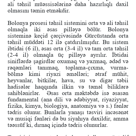
ali təhsil müəssisələrinə daha hazırlıqlı daxil
olmasını təmin etməkdir.
Bolonya prosesi təhsil sistemini orta və ali təhsil
olmaqla iki əsas pilləyə bölür. Bolonya
sisteminə keçid çərçivəsində Gürcüstanda orta
təhsil müddəti 12 ilə çatdırılmışdır. Bu sistem
ibtidai (6 il), əsas orta (3-4 il) və tam orta təhsil
(2-4 il) olmaqla üç pilləyə ayrılır. İbtidai
siniflərdə şagirdlər oxumaq və yazmaq, ədəd və
rəqəmləri tanımaq, toplama-çıxma, vurma-
bölmə kimi riyazi əməlləri; ətraf mühit,
heyvanlar, bitkilər, hava, su və digər təbii
hadisələr haqqında ilkin və təməl biliklərə
sahiblənirlər. Əsas orta məktəbdə isə əsasən
fundamental (ana dili və ədəbiyyat, riyaziyyat,
fizika, kimya, biologiya, anatomiya və s.) fənlər
tədris olunur. Bunlarla yanaşı təsviri incəsənət
və musiqi fənləri də bu siyahıya daxildir, amma
təəssüf ki, dırnaq içində tədris olunurlar.