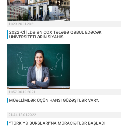
11:23 20.11.2021
2022-Cİ İLDƏ ƏN ÇOX TƏLƏBƏ QƏBUL EDƏCƏK
UNİVERSİTETLƏRİN SİYAHISI.
11:57 06.12.2021
MÜƏLLİMLƏR ÜÇÜN HANSI GÜZƏŞTLƏR VAR?.
21:44 12.01.2022
“TÜRKİYƏ BURSLARI”NA MÜRACİƏTLƏR BAŞLADI.