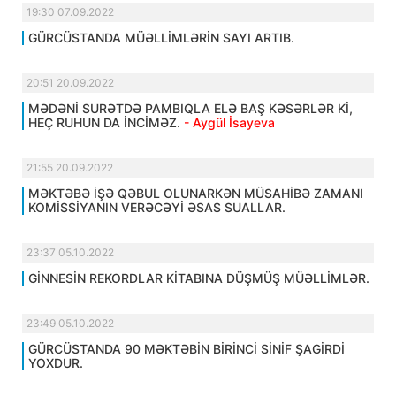
19:30 07.09.2022
GÜRCÜSTANDA MÜƏLLİMLƏRİN SAYI ARTIB.
20:51 20.09.2022
MƏDƏNİ SURƏTDƏ PAMBIQLA ELƏ BAŞ KƏSƏRLƏR Kİ,
HEÇ RUHUN DA İNCİMƏZ.
- Aygül İsayeva
21:55 20.09.2022
MƏKTƏBƏ İŞƏ QƏBUL OLUNARKƏN MÜSAHİBƏ ZAMANI
KOMİSSİYANIN VERƏCƏYİ ƏSAS SUALLAR.
23:37 05.10.2022
GİNNESİN REKORDLAR KİTABINA DÜŞMÜŞ MÜƏLLİMLƏR.
23:49 05.10.2022
GÜRCÜSTANDA 90 MƏKTƏBİN BİRİNCİ SİNİF ŞAGİRDİ
YOXDUR.