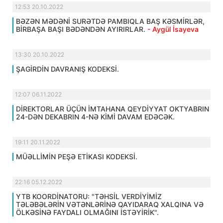
12:53 20.10.2022
BƏZƏN MƏDƏNİ SURƏTDƏ PAMBIQLA BAŞ KƏSMİRLƏR,
BİRBAŞA BAŞI BƏDƏNDƏN AYIRIRLAR.
- Aygül İsayeva
13:30 20.10.2022
ŞAGİRDİN DAVRANIŞ KODEKSİ.
12:07 06.11.2022
DİREKTORLAR ÜÇÜN İMTAHANA QEYDİYYAT OKTYABRIN
24-DƏN DEKABRIN 4-NƏ KİMİ DAVAM EDƏCƏK.
19:11 20.11.2022
MÜƏLLİMİN PEŞƏ ETİKASI KODEKSİ.
22:16 05.12.2022
YTB KOORDİNATORU: "TƏHSİL VERDİYİMİZ
TƏLƏBƏLƏRİN VƏTƏNLƏRİNƏ QAYIDARAQ XALQINA VƏ
ÖLKƏSİNƏ FAYDALI OLMAĞINI İSTƏYİRİK".