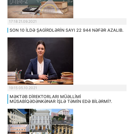
17:18 21.09.2021
SON 10 İLDƏ ŞAGİRDLƏRİN SAYI 22 944 NƏFƏR AZALIB.
19:15 05.10.2021
MƏKTƏB DİREKTORLARI MÜƏLLİMİ
MÜSABİQƏDƏNKƏNAR İŞLƏ TƏMİN EDƏ BİLƏRMİ?.