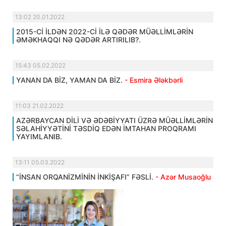
13:02 20.01.2022
2015-Cİ İLDƏN 2022-Cİ İLƏ QƏDƏR MÜƏLLİMLƏRİN
ƏMƏKHAQQI NƏ QƏDƏR ARTIRILIB?.
15:43 05.02.2022
YANAN DA BİZ, YAMAN DA BİZ.
- Esmira Ələkbərli
11:03 21.02.2022
AZƏRBAYCAN DİLİ VƏ ƏDƏBİYYATI ÜZRƏ MÜƏLLİMLƏRİN
SƏLAHİYYƏTİNİ TƏSDİQ EDƏN İMTAHAN PROQRAMI
YAYIMLANIB.
13:11 05.03.2022
“İNSAN ORQANİZMİNİN İNKİŞAFI” FƏSLİ.
- Azər Musaoğlu