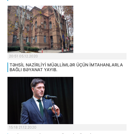
20:51 05.12.2020
TƏHSİL NAZİRLİYİ MÜƏLLİMLƏR ÜÇÜN İMTAHANLARLA
BAĞLI BƏYANAT YAYIB.
15:18 21.12.2020