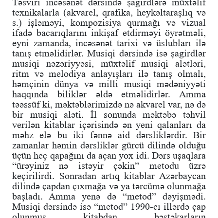
Təsviri incəsənət dərsində şagirdlərə müxtəlif
texnikalarla (akvarel, qrafika, heykəltaraşlıq və
s.) işləməyi, kompozisiya qurmağı və vizual
ifadə bacarıqlarını inkişaf etdirməyi öyrətməli,
eyni zamanda, incəsənət tarixi və üslubları ilə
tanış etməlidirlər. Musiqi dərsində isə şagirdlər
musiqi nəzəriyyəsi, müxtəlif musiqi alətləri,
ritm və melodiya anlayışları ilə tanış olmalı,
həmçinin dünya və milli musiqi mədəniyyəti
haqqında biliklər əldə etməlidirlər. Amma
təəssüf ki, məktəblərimizdə nə akvarel var, nə də
bir musiqi aləti. İl sonunda məktəbə təhvil
verilən kitablar içərisində ən yeni qalanları da
məhz elə bu iki fənnə aid dərsliklərdir. Bir
zamanlar həmin dərsliklər gürcü dilində olduğu
üçün heç qapağını da açan yox idi. Dərs uşaqlara
“ürəyiniz nə istəyir çəkin” metodu üzrə
keçirilirdi. Sonradan artıq kitablar Azərbaycan
dilində çapdan çıxmağa və ya tərcümə olunmağa
başladı. Amma yenə də “metod” dəyişmədi.
Musiqi dərsində isə “metod” 1990-cı illərdə çap
olunmuş kitabdan bəstəkarların