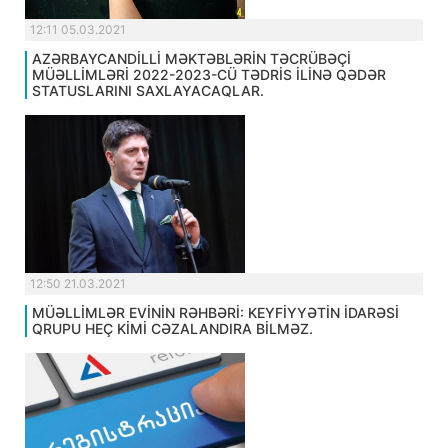
12:11 05.03.2021
AZƏRBAYCANDİLLİ MƏKTƏBLƏRİN TƏCRÜBƏÇİ
MÜƏLLİMLƏRİ 2022-2023-CÜ TƏDRİS İLİNƏ QƏDƏR
STATUSLARINI SAXLAYACAQLAR.
12:50 21.03.2021
MÜƏLLİMLƏR EVİNİN RƏHBƏRİ: KEYFİYYƏTİN İDARƏSİ
QRUPU HEÇ KİMİ CƏZALANDIRA BİLMƏZ.