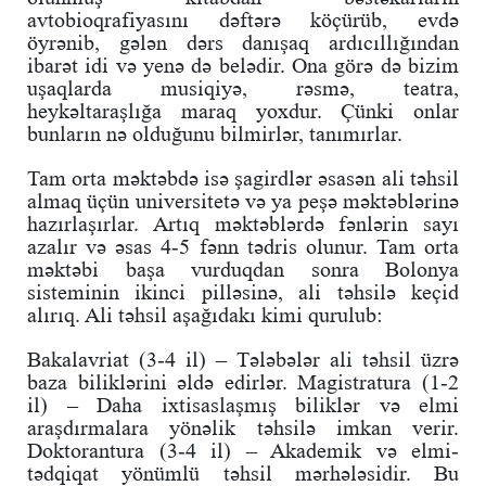
avtobioqrafiyasını dəftərə köçürüb, evdə
öyrənib, gələn dərs danışaq ardıcıllığından
ibarət idi və yenə də belədir. Ona görə də bizim
uşaqlarda musiqiyə, rəsmə, teatra,
heykəltaraşlığa maraq yoxdur. Çünki onlar
bunların nə olduğunu bilmirlər, tanımırlar.
Tam orta məktəbdə isə şagirdlər əsasən ali təhsil
almaq üçün universitetə və ya peşə məktəblərinə
hazırlaşırlar. Artıq məktəblərdə fənlərin sayı
azalır və əsas 4-5 fənn tədris olunur. Tam orta
məktəbi başa vurduqdan sonra Bolonya
sisteminin ikinci pilləsinə, ali təhsilə keçid
alırıq. Ali təhsil aşağıdakı kimi qurulub:
Bakalavriat (3-4 il) – Tələbələr ali təhsil üzrə
baza biliklərini əldə edirlər. Magistratura (1-2
il) – Daha ixtisaslaşmış biliklər və elmi
araşdırmalara yönəlik təhsilə imkan verir.
Doktorantura (3-4 il) – Akademik və elmi-
tədqiqat yönümlü təhsil mərhələsidir. Bu