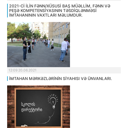
2021-Cİ İLİN FƏNN/XÜSUSİ BAŞ MÜƏLLİM, FƏNN VƏ
PEŞƏ KOMPETENSİYASININ TƏSDİQLƏNMƏSİ
İMTAHANININ VAXTLARI MƏLUMDUR.
12:09 20.06.2021
İMTAHAN MƏRKƏZLƏRİNİN SİYAHISI VƏ ÜNVANLARI.