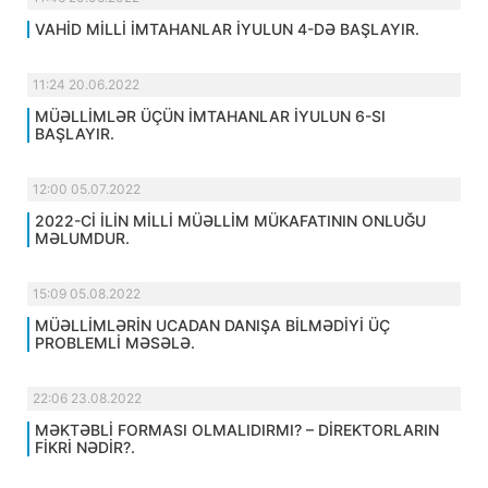
VAHİD MİLLİ İMTAHANLAR İYULUN 4-DƏ BAŞLAYIR.
11:24 20.06.2022
MÜƏLLİMLƏR ÜÇÜN İMTAHANLAR İYULUN 6-SI
BAŞLAYIR.
12:00 05.07.2022
2022-Cİ İLİN MİLLİ MÜƏLLİM MÜKAFATININ ONLUĞU
MƏLUMDUR.
15:09 05.08.2022
MÜƏLLİMLƏRİN UCADAN DANIŞA BİLMƏDİYİ ÜÇ
PROBLEMLİ MƏSƏLƏ.
22:06 23.08.2022
MƏKTƏBLİ FORMASI OLMALIDIRMI? – DİREKTORLARIN
FİKRİ NƏDİR?.