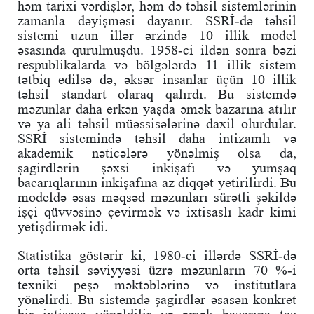
həm tarixi vərdişlər, həm də təhsil sistemlərinin
zamanla dəyişməsi dayanır. SSRİ-də təhsil
sistemi uzun illər ərzində 10 illik model
əsasında qurulmuşdu. 1958-ci ildən sonra bəzi
respublikalarda və bölgələrdə 11 illik sistem
tətbiq edilsə də, əksər insanlar üçün 10 illik
təhsil standart olaraq qalırdı. Bu sistemdə
məzunlar daha erkən yaşda əmək bazarına atılır
və ya ali təhsil müəssisələrinə daxil olurdular.
SSRİ sistemində təhsil daha intizamlı və
akademik nəticələrə yönəlmiş olsa da,
şagirdlərin şəxsi inkişafı və yumşaq
bacarıqlarının inkişafına az diqqət yetirilirdi. Bu
modeldə əsas məqsəd məzunları sürətli şəkildə
işçi qüvvəsinə çevirmək və ixtisaslı kadr kimi
yetişdirmək idi.
Statistika göstərir ki, 1980-ci illərdə SSRİ-də
orta təhsil səviyyəsi üzrə məzunların 70 %-i
texniki peşə məktəblərinə və institutlara
yönəlirdi. Bu sistemdə şagirdlər əsasən konkret