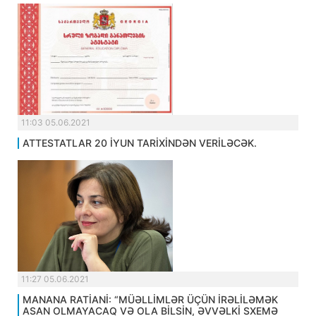
11:03 05.06.2021
ATTESTATLAR 20 İYUN TARİXİNDƏN VERİLƏCƏK.
11:27 05.06.2021
MANANA RATİANİ: “MÜƏLLİMLƏR ÜÇÜN İRƏLİLƏMƏK
ASAN OLMAYACAQ VƏ OLA BİLSİN, ƏVVƏLKİ SXEMƏ