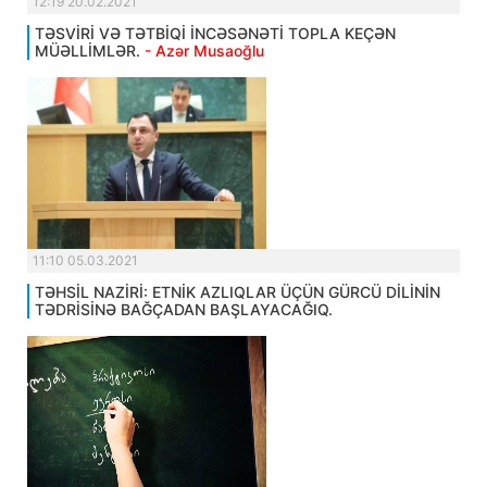
12:19 20.02.2021
TƏSVİRİ VƏ TƏTBİQİ İNCƏSƏNƏTİ TOPLA KEÇƏN
MÜƏLLİMLƏR.
- Azər Musaoğlu
11:10 05.03.2021
TƏHSİL NAZİRİ: ETNİK AZLIQLAR ÜÇÜN GÜRCÜ DİLİNİN
TƏDRİSİNƏ BAĞÇADAN BAŞLAYACAĞIQ.