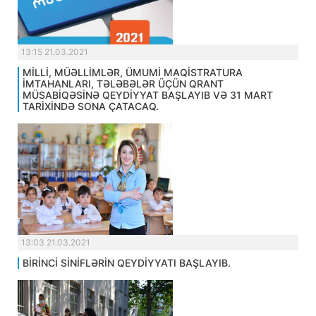
13:15 21.03.2021
MİLLİ, MÜƏLLİMLƏR, ÜMUMİ MAQİSTRATURA
İMTAHANLARI, TƏLƏBƏLƏR ÜÇÜN QRANT
MÜSABİQƏSİNƏ QEYDİYYAT BAŞLAYIB VƏ 31 MART
TARİXİNDƏ SONA ÇATACAQ.
13:03 21.03.2021
BİRİNCİ SİNİFLƏRİN QEYDİYYATI BAŞLAYIB.