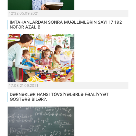
12:32 05.09.2021
İMTAHANLARDAN SONRA MÜƏLLİMLƏRİN SAYI 17 192
NƏFƏR AZALIB.
17:03 21.09.2021
DƏRNƏKLƏR HANSI TÖVSİYƏLƏRLƏ FƏALİYYƏT
GÖSTƏRƏ BİLƏR?.