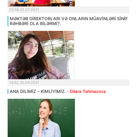
23:58 23.07.2021
MƏKTƏB DİREKTORLARI VƏ ONLARIN MÜAVİNLƏRİ SİNİF
RƏHBƏRİ OLA BİLƏRMİ?.
14:52 20.08.2021
ANA DİLİMİZ – KİMLİYİMİZ.
- Dilarə Təhməzova