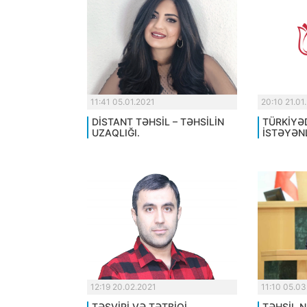
11:41 05.01.2021
20:10 21.01
DİSTANT TƏHSİL – TƏHSİLİN
TÜRKİYƏ
UZAQLIĞI.
İSTƏYƏN
12:19 20.02.2021
11:10 05.03
TƏSVİRİ VƏ TƏTBİQİ
TƏHSİL N