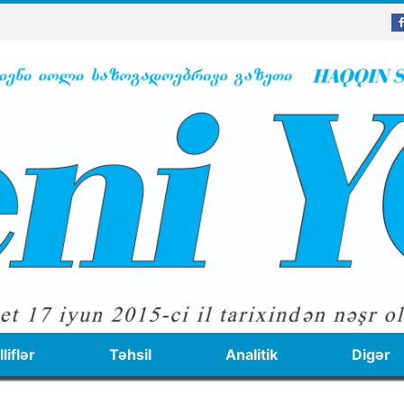
liflər
Təhsil
Analitik
Digər