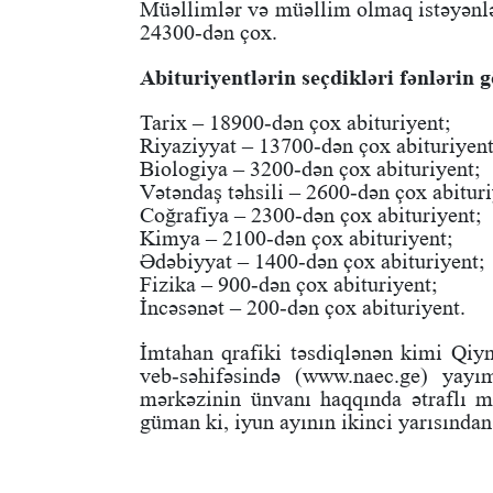
Müəllimlər və müəllim olmaq istəyənlə
24300-dən çox.
Abituriyentlərin seçdikləri fənlərin g
Tarix – 18900-dən çox abituriyent;
Riyaziyyat – 13700-dən çox abituriyent
Biologiya – 3200-dən çox abituriyent;
Vətəndaş təhsili – 2600-dən çox abituri
Coğrafiya – 2300-dən çox abituriyent;
Kimya – 2100-dən çox abituriyent;
Ədəbiyyat – 1400-dən çox abituriyent;
Fizika – 900-dən çox abituriyent;
İncəsənət – 200-dən çox abituriyent.
İmtahan qrafiki təsdiqlənən kimi Qiy
veb-səhifəsində (www.naec.ge) yayı
mərkəzinin ünvanı haqqında ətraflı m
güman ki, iyun ayının ikinci yarısınd