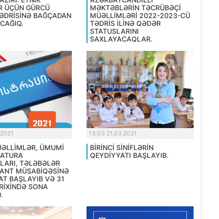
R ÜÇÜN GÜRCÜ
MƏKTƏBLƏRİN TƏCRÜBƏÇİ
TƏDRİSİNƏ BAĞÇADAN
MÜƏLLİMLƏRİ 2022-2023-CÜ
CAĞIQ.
TƏDRİS İLİNƏ QƏDƏR
STATUSLARINI
SAXLAYACAQLAR.
.2021
13:03 21.03.2021
MÜƏLLİMLƏR, ÜMUMİ
BİRİNCİ SİNİFLƏRİN
RATURA
QEYDİYYATI BAŞLAYIB.
LARI, TƏLƏBƏLƏR
ANT MÜSABİQƏSİNƏ
AT BAŞLAYIB VƏ 31
RİXİNDƏ SONA
.