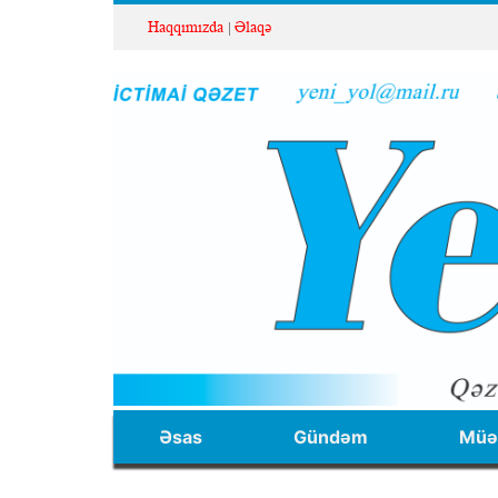
Haqqımızda
Əlaqə
Əsas
Gündəm
Müəl