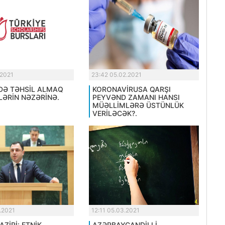
.2021
23:42 05.02.2021
DƏ TƏHSİL ALMAQ
KORONAVİRUSA QARŞI
LƏRİN NƏZƏRİNƏ.
PEYVƏND ZAMANI HANSI
MÜƏLLİMLƏRƏ ÜSTÜNLÜK
VERİLƏCƏK?.
.2021
12:11 05.03.2021
AZİRİ: ETNİK
AZƏRBAYCANDİLLİ