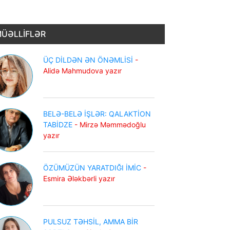
ÜƏLLİFLƏR
ÜÇ DİLDƏN ƏN ÖNƏMLİSİ
-
Alidə Mahmudova yazır
BELƏ-BELƏ İŞLƏR: QALAKTİON
TABİDZE
- Mirzə Məmmədoğlu
yazır
ÖZÜMÜZÜN YARATDIĞI İMİC
-
Esmira Ələkbərli yazır
PULSUZ TƏHSİL, AMMA BİR