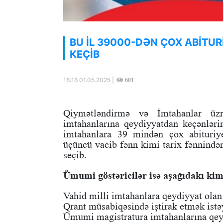
BU İL 39000-DƏN ÇOX ABİTU
KEÇİB
18:16 01.05.2025 |
601
Qiymətləndirmə və İmtahanlar üz
imtahanlarına qeydiyyatdan keçənlərin 
imtahanlara 39 mindən çox abituriye
üçüncü vacib fənn kimi tarix fənnindən
seçib.
Ümumi göstəricilər isə aşağıdakı kim
Vahid milli imtahanlara qeydiyyat olan
Qrant müsabiqəsində iştirak etmək istə
Ümumi magistratura imtahanlarına qeyd