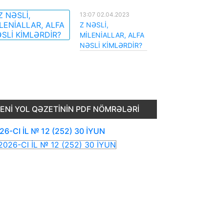
13:07 02.04.2023
Z NƏSLİ,
MİLENİALLAR, ALFA
NƏSLİ KİMLƏRDİR?
ENI YOL QƏZETININ PDF NÖMRƏLƏRI
26-CI İL № 12 (252) 30 İYUN