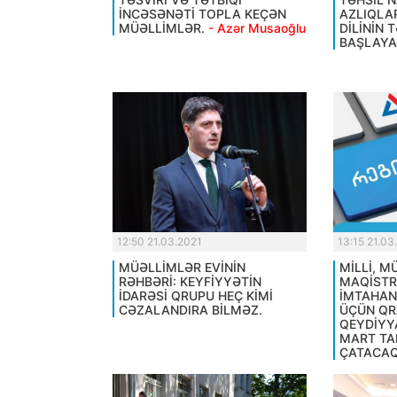
İNCƏSƏNƏTİ TOPLA KEÇƏN
AZLIQLA
MÜƏLLİMLƏR.
- Azər Musaoğlu
DİLİNİN 
BAŞLAYA
12:50 21.03.2021
13:15 21.03
MÜƏLLİMLƏR EVİNİN
MİLLİ, 
RƏHBƏRİ: KEYFİYYƏTİN
MAQİST
İDARƏSİ QRUPU HEÇ KİMİ
İMTAHAN
CƏZALANDIRA BİLMƏZ.
ÜÇÜN QR
QEYDİYY
MART TA
ÇATACAQ