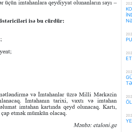
r üçün imtahanlara qeydiyyat olunanların sayı –
202
KO
İN
östəriciləri isə bu cürdür:
NƏ
202
;
PU
yent;
202
ET
202
GÜ
TƏ
mətləndirmə və İmtahanlar üzrə Milli Mərkəzin
202
mlanacaq. İmtahanın tarixi, vaxtı və imtahan
ÖL
əlumat imtahan kartında qeyd olunacaq. Kartı,
an çap etmək mümkün olacaq.
202
YE
Mənbə: etaloni.ge