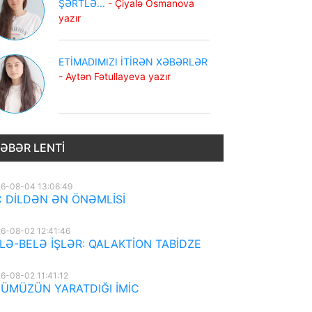
ŞƏRTLƏ...
- Çiyalə Osmanova
yazır
ETİMADIMIZI İTİRƏN XƏBƏRLƏR
- Aytən Fətullayeva yazır
ƏBƏR LENTI
6-08-04 13:06:49
 DİLDƏN ƏN ÖNƏMLİSİ
6-08-02 12:41:46
LƏ-BELƏ İŞLƏR: QALAKTİON TABİDZE
6-08-02 11:41:12
ÜMÜZÜN YARATDIĞI İMİC