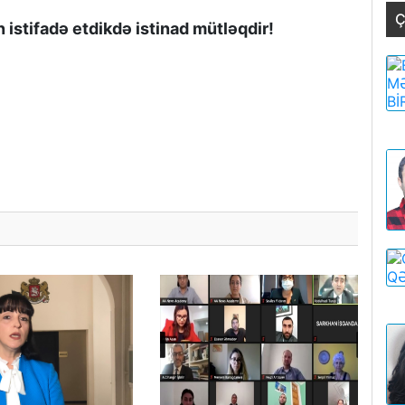
Ç
istifadə etdikdə istinad mütləqdir!