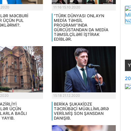
0.2020
11:16 15.10.2020
LƏR MƏCBURİ
“TÜRK DÜNYASI ONLAYN
R ÜÇÜN PUL
MEDİA TƏHSİL
KLƏRMİ?.
PROQRAMI”INDA
GÜRCÜSTANDAN DA MEDİA
TƏMSİLÇİLƏRİ İŞTİRAK
EDİBLƏR.
Y
20
.2020
15:18 21.12.2020
AZİRLİYİ
BERİKA ŞUKAKİDZE
LƏR ÜÇÜN
TƏCRÜBƏÇİ MÜƏLLİMLƏRƏ
LARLA BAĞLI
VERİLMİŞ SON ŞANSDAN
 YAYIB.
DANIŞIB.