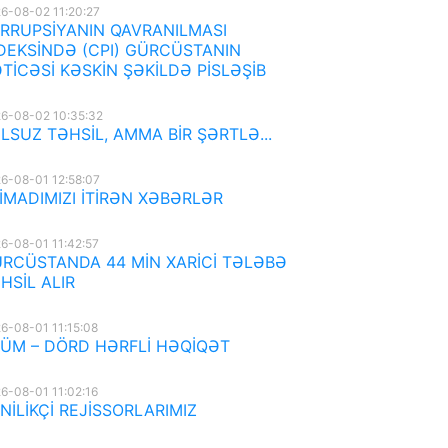
6-08-02 11:20:27
RRUPSİYANIN QAVRANILMASI
DEKSİNDƏ (CPI) GÜRCÜSTANIN
TİCƏSİ KƏSKİN ŞƏKİLDƏ PİSLƏŞİB
6-08-02 10:35:32
LSUZ TƏHSİL, AMMA BİR ŞƏRTLƏ...
6-08-01 12:58:07
İMADIMIZI İTİRƏN XƏBƏRLƏR
6-08-01 11:42:57
RCÜSTANDA 44 MİN XARİCİ TƏLƏBƏ
HSİL ALIR
6-08-01 11:15:08
ÜM – DÖRD HƏRFLİ HƏQİQƏT
6-08-01 11:02:16
NİLİKÇİ REJİSSORLARIMIZ