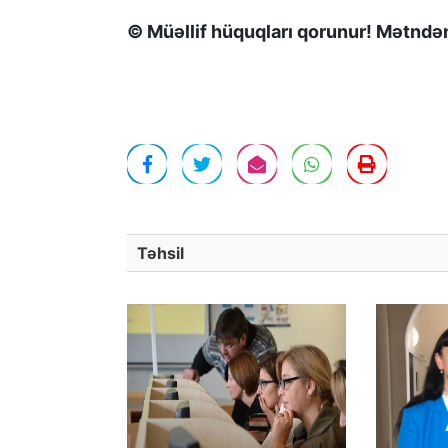
© Müəllif hüquqları qorunur! Mətndən 
Təhsil