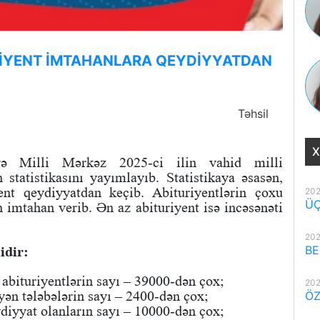
RİYENT İMTAHANLARA QEYDİYYATDAN
Təhsil
X
rə Milli Mərkəz 2025-ci ilin vahid milli
statistikasını yayımlayıb. Statistikaya əsasən,
nt qeydiyyatdan keçib. Abituriyentlərin çoxu
202
ÜÇ
 imtahan verib. Ən az abituriyent isə incəsənəti
202
BE
idir:
 abituriyentlərin sayı – 39000-dən çox;
202
yən tələbələrin sayı – 2400-dən çox;
ÖZ
iyyat olanların sayı – 10000-dən çox;