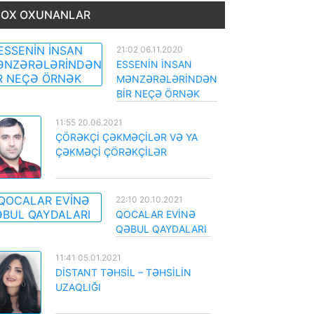
OX OXUNANLAR
21:02 06.11.2020
ESSENİN İNSAN
MƏNZƏRƏLƏRİNDƏN
BİR NEÇƏ ÖRNƏK
11:55 20.06.2021
ÇÖRƏKÇİ ÇƏKMƏÇİLƏR VƏ YA
ÇƏKMƏÇİ ÇÖRƏKÇİLƏR
22:10 20.10.2021
QOCALAR EVİNƏ
QƏBUL QAYDALARI
11:41 05.01.2021
DİSTANT TƏHSİL – TƏHSİLİN
UZAQLIĞI