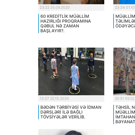
23:22 25.09.2020
23:34 01.1
60 KREDİTLİK MÜƏLLİM
MÜƏLLİM
HAZIRLIĞI PROQRAMINA
TƏLİMLƏ
QƏBUL NƏ ZAMAN
ÖDƏYƏCƏ
BAŞLAYIR?.
12:37 22.10.2020
20:51 05.12
BƏDƏN TƏRBİYƏSİ VƏ İDMAN
TƏHSİL N
DƏRSLƏRİ İLƏ BAĞLI
MÜƏLLİM
TÖVSİYƏLƏR VERİLİB.
İMTAHAN
BƏYANAT