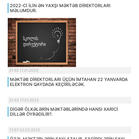
2022-Cİ İLİN ƏN YAXŞI MƏKTƏB DİREKTORLARI
MƏLUMDUR.
21:52 17.01.2023
MƏKTƏB DİREKTORLARI ÜÇÜN İMTAHAN 22 YANVARDA
ELEKTRON QAYDADA KEÇİRİLƏCƏK.
21:42 17.01.2023
DİGƏR ÖLKƏLƏRİN MƏKTƏBLƏRİNDƏ HANSI XARİCİ
DİLLƏR ÖYRƏDİLİR?.
12:57 02.02.2023
ÖZƏL MƏKTƏBLƏRİN SAYI AZALIB, ŞAGİRDLƏRİN SAYI