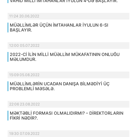
VAHİD MİLLİ İMTAHANLAR İYULUN 4-DƏ BAŞLAYIR.
11:24 20.06.2022
MÜƏLLİMLƏR ÜÇÜN İMTAHANLAR İYULUN 6-SI
BAŞLAYIR.
12:00 05.07.2022
2022-Cİ İLİN MİLLİ MÜƏLLİM MÜKAFATININ ONLUĞU
MƏLUMDUR.
15:09 05.08.2022
MÜƏLLİMLƏRİN UCADAN DANIŞA BİLMƏDİYİ ÜÇ
PROBLEMLİ MƏSƏLƏ.
22:06 23.08.2022
MƏKTƏBLİ FORMASI OLMALIDIRMI? – DİREKTORLARIN
FİKRİ NƏDİR?.
19:30 07.09.2022