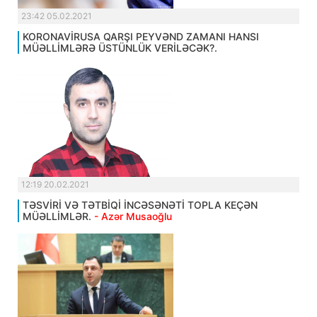
23:42 05.02.2021
KORONAVİRUSA QARŞI PEYVƏND ZAMANI HANSI
MÜƏLLİMLƏRƏ ÜSTÜNLÜK VERİLƏCƏK?.
12:19 20.02.2021
TƏSVİRİ VƏ TƏTBİQİ İNCƏSƏNƏTİ TOPLA KEÇƏN
MÜƏLLİMLƏR.
- Azər Musaoğlu