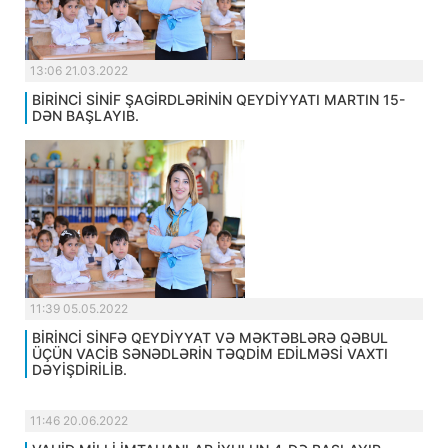
13:06 21.03.2022
BİRİNCİ SİNİF ŞAGİRDLƏRİNİN QEYDİYYATI MARTIN 15-
DƏN BAŞLAYIB.
11:39 05.05.2022
BİRİNCİ SİNFƏ QEYDİYYAT VƏ MƏKTƏBLƏRƏ QƏBUL
ÜÇÜN VACİB SƏNƏDLƏRİN TƏQDİM EDİLMƏSİ VAXTI
DƏYİŞDİRİLİB.
11:46 20.06.2022