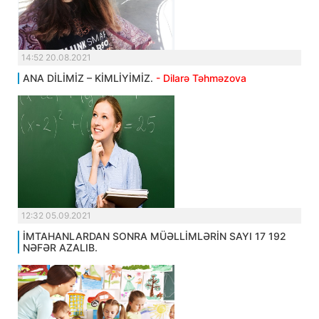
14:52 20.08.2021
ANA DİLİMİZ – KİMLİYİMİZ.
- Dilarə Təhməzova
12:32 05.09.2021
İMTAHANLARDAN SONRA MÜƏLLİMLƏRİN SAYI 17 192
NƏFƏR AZALIB.