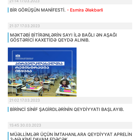
21:14 17.03.2023
BİR GÖRÜŞÜN MANİFESTİ.
- Esmira Ələkbərli
21:37 17.03.2023
MƏKTƏBİ BİTİRƏNLƏRİN SAYI İLƏ BAĞLI ƏN AŞAĞI
GÖSTƏRİCİ KAXETİDƏ QEYDƏ ALINIB.
21:02 17.03.2023
BİRİNCİ SİNİF ŞAGİRDLƏRİNİN QEYDİYYATI BAŞLAYIB.
15:45 30.03.2023
MÜƏLLİMLƏR ÜÇÜN İMTAHANLARA QEYDİYYAT APRELİN
3-NƏ KİMİ DAVAM EDƏCƏK.