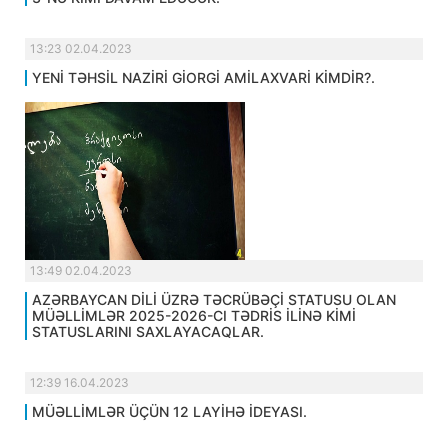
13:23 02.04.2023
YENİ TƏHSİL NAZİRİ GİORGİ AMİLAXVARİ KİMDİR?.
13:49 02.04.2023
AZƏRBAYCAN DİLİ ÜZRƏ TƏCRÜBƏÇİ STATUSU OLAN
MÜƏLLİMLƏR 2025-2026-CI TƏDRİS İLİNƏ KİMİ
STATUSLARINI SAXLAYACAQLAR.
12:39 16.04.2023
MÜƏLLİMLƏR ÜÇÜN 12 LAYİHƏ İDEYASI.