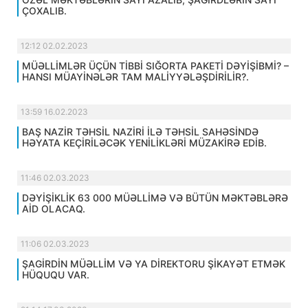
ÇOXALIB.
12:12 02.02.2023
MÜƏLLİMLƏR ÜÇÜN TİBBİ SIĞORTA PAKETİ DƏYİŞİBMİ? –
HANSI MÜAYİNƏLƏR TAM MALİYYƏLƏŞDİRİLİR?.
13:59 16.02.2023
BAŞ NAZİR TƏHSİL NAZİRİ İLƏ TƏHSİL SAHƏSİNDƏ
HƏYATA KEÇİRİLƏCƏK YENİLİKLƏRİ MÜZAKİRƏ EDİB.
11:46 02.03.2023
DƏYİŞİKLİK 63 000 MÜƏLLİMƏ VƏ BÜTÜN MƏKTƏBLƏRƏ
AİD OLACAQ.
11:06 02.03.2023
ŞAGİRDİN MÜƏLLİM VƏ YA DİREKTORU ŞİKAYƏT ETMƏK
HÜQUQU VAR.