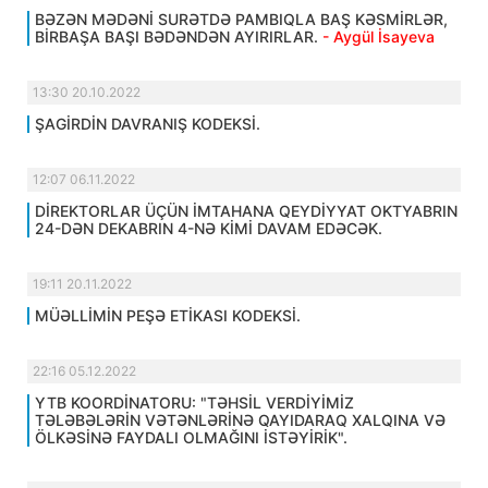
BƏZƏN MƏDƏNİ SURƏTDƏ PAMBIQLA BAŞ KƏSMİRLƏR,
BİRBAŞA BAŞI BƏDƏNDƏN AYIRIRLAR.
- Aygül İsayeva
13:30 20.10.2022
ŞAGİRDİN DAVRANIŞ KODEKSİ.
12:07 06.11.2022
DİREKTORLAR ÜÇÜN İMTAHANA QEYDİYYAT OKTYABRIN
24-DƏN DEKABRIN 4-NƏ KİMİ DAVAM EDƏCƏK.
19:11 20.11.2022
MÜƏLLİMİN PEŞƏ ETİKASI KODEKSİ.
22:16 05.12.2022
YTB KOORDİNATORU: "TƏHSİL VERDİYİMİZ
TƏLƏBƏLƏRİN VƏTƏNLƏRİNƏ QAYIDARAQ XALQINA VƏ
ÖLKƏSİNƏ FAYDALI OLMAĞINI İSTƏYİRİK".