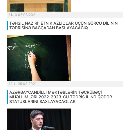
11:10 05.03.2021
TƏHSİL NAZİRİ: ETNİK AZLIQLAR ÜÇÜN GÜRCÜ DİLİNİN
TƏDRİSİNƏ BAĞÇADAN BAŞLAYACAĞIQ.
12:11 05.03.2021
AZƏRBAYCANDİLLİ MƏKTƏBLƏRİN TƏCRÜBƏÇİ
MÜƏLLİMLƏRİ 2022-2023-CÜ TƏDRİS İLİNƏ QƏDƏR
STATUSLARINI SAXLAYACAQLAR.