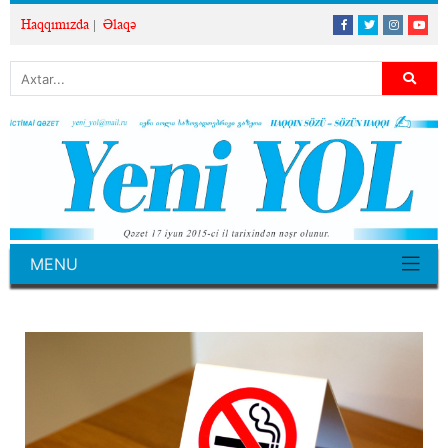
Haqqımızda
Əlaqə
MENU