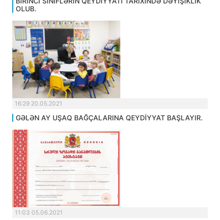
BİRİNCİ SİNİFLƏRİN QEYDİYYATI TARİXİNDƏ DƏYİŞİKLİK
OLUB.
16:29 20.05.2021
GƏLƏN AY UŞAQ BAĞÇALARINA QEYDİYYAT BAŞLAYIR.
11:03 05.06.2021