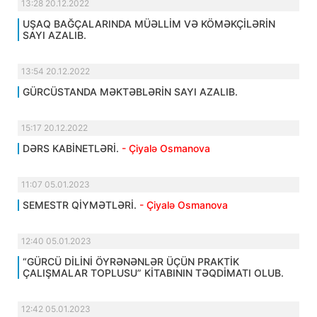
13:28 20.12.2022
UŞAQ BAĞÇALARINDA MÜƏLLİM VƏ KÖMƏKÇİLƏRİN
SAYI AZALIB.
13:54 20.12.2022
GÜRCÜSTANDA MƏKTƏBLƏRİN SAYI AZALIB.
15:17 20.12.2022
DƏRS KABİNETLƏRİ.
- Çiyalə Osmanova
11:07 05.01.2023
SEMESTR QİYMƏTLƏRİ.
- Çiyalə Osmanova
12:40 05.01.2023
“GÜRCÜ DİLİNİ ÖYRƏNƏNLƏR ÜÇÜN PRAKTİK
ÇALIŞMALAR TOPLUSU” KİTABININ TƏQDİMATI OLUB.
12:42 05.01.2023