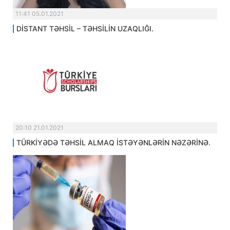
11:41 05.01.2021
DİSTANT TƏHSİL – TƏHSİLİN UZAQLIĞI.
20:10 21.01.2021
TÜRKİYƏDƏ TƏHSİL ALMAQ İSTƏYƏNLƏRİN NƏZƏRİNƏ.