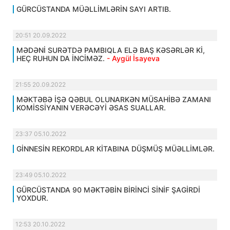
GÜRCÜSTANDA MÜƏLLİMLƏRİN SAYI ARTIB.
20:51 20.09.2022
MƏDƏNİ SURƏTDƏ PAMBIQLA ELƏ BAŞ KƏSƏRLƏR Kİ,
HEÇ RUHUN DA İNCİMƏZ.
- Aygül İsayeva
21:55 20.09.2022
MƏKTƏBƏ İŞƏ QƏBUL OLUNARKƏN MÜSAHİBƏ ZAMANI
KOMİSSİYANIN VERƏCƏYİ ƏSAS SUALLAR.
23:37 05.10.2022
GİNNESİN REKORDLAR KİTABINA DÜŞMÜŞ MÜƏLLİMLƏR.
23:49 05.10.2022
GÜRCÜSTANDA 90 MƏKTƏBİN BİRİNCİ SİNİF ŞAGİRDİ
YOXDUR.
12:53 20.10.2022