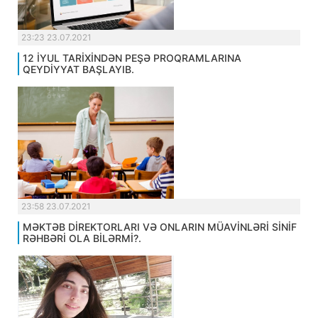
23:23 23.07.2021
12 İYUL TARİXİNDƏN PEŞƏ PROQRAMLARINA
QEYDİYYAT BAŞLAYIB.
23:58 23.07.2021
MƏKTƏB DİREKTORLARI VƏ ONLARIN MÜAVİNLƏRİ SİNİF
RƏHBƏRİ OLA BİLƏRMİ?.