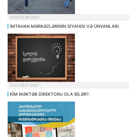
12:09 20.06.2021
İMTAHAN MƏRKƏZLƏRİNİN SİYAHISI VƏ ÜNVANLARI.
12:53 06.07.2021
KİM MƏKTƏB DİREKTORU OLA BİLƏR?.