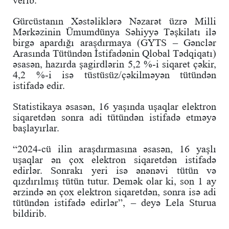
verib.
Gürcüstanın Xəstəliklərə Nəzarət üzrə Milli
Mərkəzinin Ümumdünya Səhiyyə Təşkilatı ilə
birgə apardığı araşdırmaya (GYTS – Gənclər
Arasında Tütündən İstifadənin Qlobal Tədqiqatı)
əsasən, hazırda şagirdlərin 5,2 %-i siqaret çəkir,
4,2 %-i isə tüstüsüz/çəkilməyən tütündən
istifadə edir.
Statistikaya əsasən, 16 yaşında uşaqlar elektron
siqaretdən sonra adi tütündən istifadə etməyə
başlayırlar.
“2024-cü ilin araşdırmasına əsasən, 16 yaşlı
uşaqlar ən çox elektron siqaretdən istifadə
edirlər. Sonrakı yeri isə ənənəvi tütün və
qızdırılmış tütün tutur. Demək olar ki, son 1 ay
ərzində ən çox elektron siqaretdən, sonra isə adi
tütündən istifadə edirlər”, – deyə Lela Sturua
bildirib.