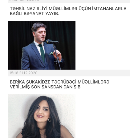
TƏHSİL NAZİRLİYİ MÜƏLLİMLƏR ÜÇÜN İMTAHANLARLA
BAĞLI BƏYANAT YAYIB.
15:18 21.12.2020
BERİKA ŞUKAKİDZE TƏCRÜBƏÇİ MÜƏLLİMLƏRƏ
VERİLMİŞ SON ŞANSDAN DANIŞIB.