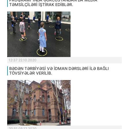
TƏMSİLÇİLƏRİ İŞTİRAK EDİBLƏR.
12:37 22.10.2020
BƏDƏN TƏRBİYƏSİ VƏ İDMAN DƏRSLƏRİ İLƏ BAĞLI
TÖVSİYƏLƏR VERİLİB.
20:51 05.12.2020