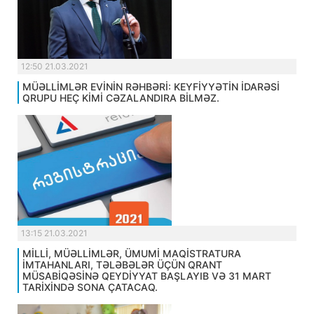
12:50 21.03.2021
MÜƏLLİMLƏR EVİNİN RƏHBƏRİ: KEYFİYYƏTİN İDARƏSİ
QRUPU HEÇ KİMİ CƏZALANDIRA BİLMƏZ.
13:15 21.03.2021
MİLLİ, MÜƏLLİMLƏR, ÜMUMİ MAQİSTRATURA
İMTAHANLARI, TƏLƏBƏLƏR ÜÇÜN QRANT
MÜSABİQƏSİNƏ QEYDİYYAT BAŞLAYIB VƏ 31 MART
TARİXİNDƏ SONA ÇATACAQ.