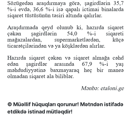
Sözügedən araşdırmaya görə, şagirdlərin 35,7
%-i evdə, 36,6 %-i isə qapalı ictimai binalarda
siqaret tüstüsünün təsiri altında qalırlar.
Araşdırmada qeyd olunub ki, hazırda siqaret
çəkən şagirdlərin 54,0 %-i siqareti
mağazalardan, supermarketlərdən, küçə
ticarətçilərindən və ya köşklərdən alırlar.
Hazırda siqaret çəkən və siqaret almağa cəhd
edən şagirdlər arasında 67,9 %-i yaş
məhdudiyyətinə baxmayaraq heç bir maneə
olmadan siqaret ala biliblər.
Mənbə: etaloni.ge
© Müəllif hüquqları qorunur! Mətndən istifadə
etdikdə istinad mütləqdir!