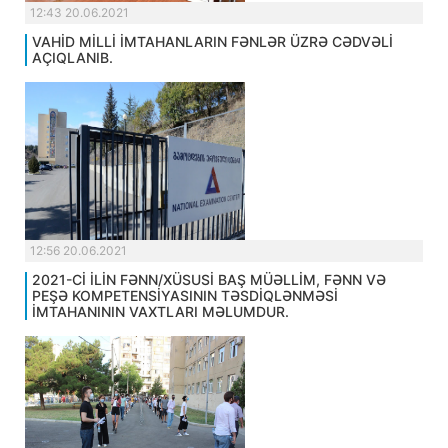
12:43 20.06.2021
VAHİD MİLLİ İMTAHANLARIN FƏNLƏR ÜZRƏ CƏDVƏLİ
AÇIQLANIB.
12:56 20.06.2021
2021-Cİ İLİN FƏNN/XÜSUSİ BAŞ MÜƏLLİM, FƏNN VƏ
PEŞƏ KOMPETENSİYASININ TƏSDİQLƏNMƏSİ
İMTAHANININ VAXTLARI MƏLUMDUR.