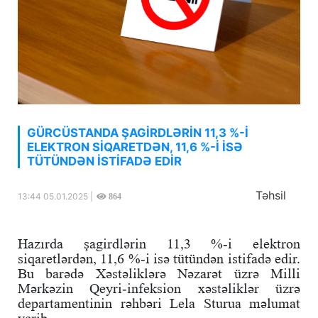
GÜRCÜSTANDA ŞAGİRDLƏRİN 11,3 %-İ
ELEKTRON SİQARETDƏN, 11,6 %-İ İSƏ
TÜTÜNDƏN İSTİFADƏ EDİR
Təhsil
13:44 05.01.2025 |
864
Hazırda şagirdlərin 11,3 %-i elektron
siqaretlərdən, 11,6 %-i isə tütündən istifadə edir.
Bu barədə Xəstəliklərə Nəzarət üzrə Milli
Mərkəzin Qeyri-infeksion xəstəliklər üzrə
departamentinin rəhbəri Lela Sturua məlumat