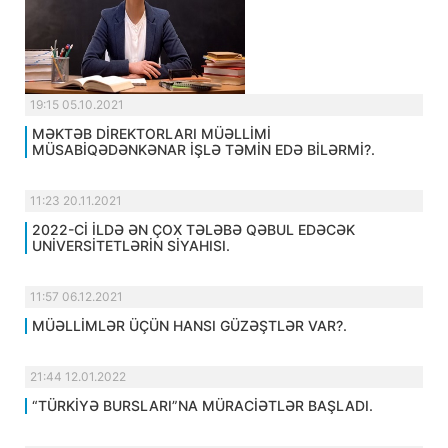
19:15 05.10.2021
MƏKTƏB DİREKTORLARI MÜƏLLİMİ
MÜSABİQƏDƏNKƏNAR İŞLƏ TƏMİN EDƏ BİLƏRMİ?.
11:23 20.11.2021
2022-Cİ İLDƏ ƏN ÇOX TƏLƏBƏ QƏBUL EDƏCƏK
UNİVERSİTETLƏRİN SİYAHISI.
11:57 06.12.2021
MÜƏLLİMLƏR ÜÇÜN HANSI GÜZƏŞTLƏR VAR?.
21:44 12.01.2022
“TÜRKİYƏ BURSLARI”NA MÜRACİƏTLƏR BAŞLADI.