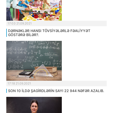
17:03 21.09.2021
DƏRNƏKLƏR HANSI TÖVSİYƏLƏRLƏ FƏALİYYƏT
GÖSTƏRƏ BİLƏR?.
17:18 21.09.2021
SON 10 İLDƏ ŞAGİRDLƏRİN SAYI 22 944 NƏFƏR AZALIB.