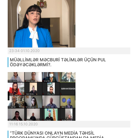
23:34 01.10.2020
MÜƏLLİMLƏR MƏCBURİ TƏLİMLƏR ÜÇÜN PUL
ÖDƏYƏCƏKLƏRMİ?.
11:16 15.10.2020
“TÜRK DÜNYASI ONLAYN MEDİA TƏHSİL
PROQRAMI”INDA GÜRCÜSTANDAN DA MEDİA