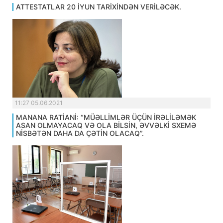
ATTESTATLAR 20 İYUN TARİXİNDƏN VERİLƏCƏK.
11:27 05.06.2021
MANANA RATİANİ: “MÜƏLLİMLƏR ÜÇÜN İRƏLİLƏMƏK
ASAN OLMAYACAQ VƏ OLA BİLSİN, ƏVVƏLKİ SXEMƏ
NİSBƏTƏN DAHA DA ÇƏTİN OLACAQ”.