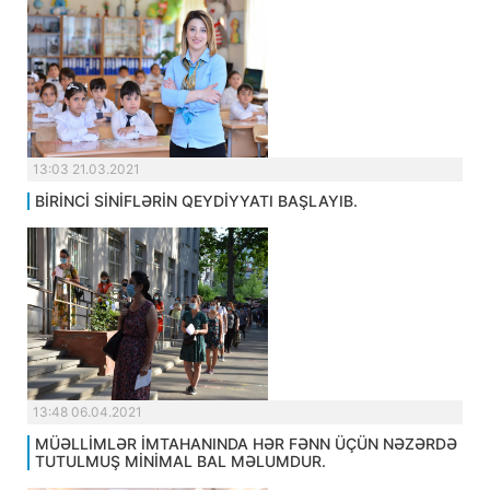
13:03 21.03.2021
BİRİNCİ SİNİFLƏRİN QEYDİYYATI BAŞLAYIB.
13:48 06.04.2021
MÜƏLLİMLƏR İMTAHANINDA HƏR FƏNN ÜÇÜN NƏZƏRDƏ
TUTULMUŞ MİNİMAL BAL MƏLUMDUR.