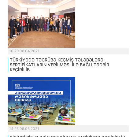
10:29 08.04.2021
TÜRKİYƏDƏ TƏCRÜBƏ KEÇMİŞ TƏLƏBƏLƏRƏ
SERTİFİKATLARIN VERİLMƏSİ İLƏ BAĞLI TƏDBİR
KEÇİRİLİB.
14:25 05.05.2021