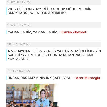
13:02 20.01.2022
2015-Cİ İLDƏN 2022-Cİ İLƏ QƏDƏR MÜƏLLİMLƏRİN
ƏMƏKHAQQI NƏ QƏDƏR ARTIRILIB?.
15:43 05.02.2022
YANAN DA BİZ, YAMAN DA BİZ.
- Esmira Ələkbərli
11:03 21.02.2022
AZƏRBAYCAN DİLİ VƏ ƏDƏBİYYATI ÜZRƏ MÜƏLLİMLƏRİN
SƏLAHİYYƏTİNİ TƏSDİQ EDƏN İMTAHAN PROQRAMI
YAYIMLANIB.
13:11 05.03.2022
“İNSAN ORQANİZMİNİN İNKİŞAFI” FƏSLİ.
- Azər Musaoğlu