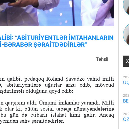
ALİBİ: “ABİTURİYENTLƏR İMTAHANLARIN
Rİ-BƏRABƏR ŞƏRAİTDƏDİRLƏR”
Təhsil
X
202
ın qalibi, pedaqoq Roland Şavadze vahid milli
ÜÇ
O, abituriyentlərə uğurlar arzu edib, mövcud
işdirilməli olduğunu qeyd edib:
202
BE
in qarşısını aldı. Ümumi imkanlar yarandı. Milli
k olar ki, bütün sosial təbəqə nümayəndələrinə
 bu gün də etibarlı islahat kimi gəlir. Ancaq
202
ÖZ
yenidən səhv şəraitdədirlər.