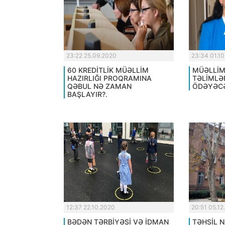
23:22 25.09.2020
23:34 01.1
60 KREDİTLİK MÜƏLLİM
MÜƏLLİM
HAZIRLIĞI PROQRAMINA
TƏLİMLƏ
QƏBUL NƏ ZAMAN
ÖDƏYƏCƏ
BAŞLAYIR?.
12:37 22.10.2020
20:51 05.12
BƏDƏN TƏRBİYƏSİ VƏ İDMAN
TƏHSİL N