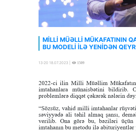
MİLLİ MÜƏLLİ MÜKAFATININ Q
BU MODELİ İLƏ YENİDƏN QEY
13:20 18.07.2023 |
1509
2022-ci ilin Milli Müəllim Mükafatın
imtahanlara münaisbətini bildirib. 
problemlərə diqqət çəkərək nələrin dəy
“Sözsüz, vahid milli imtahanlar rüşvət
səviyyədə ali təhil almaq şansı, demə
verilib. Ona görə bu, bəziləri üçün
imtahanın bu metodu ilə abituriyentlər 