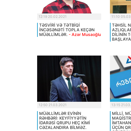
12:19 20.02.2021
11:10 05.03
TƏSVİRİ VƏ TƏTBİQİ
TƏHSİL N
İNCƏSƏNƏTİ TOPLA KEÇƏN
AZLIQLA
MÜƏLLİMLƏR.
- Azər Musaoğlu
DİLİNİN 
BAŞLAYA
12:50 21.03.2021
13:15 21.03
MÜƏLLİMLƏR EVİNİN
MİLLİ, 
RƏHBƏRİ: KEYFİYYƏTİN
MAQİST
İDARƏSİ QRUPU HEÇ KİMİ
İMTAHAN
CƏZALANDIRA BİLMƏZ.
ÜÇÜN QR