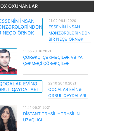
OX OXUNANLAR
21:02 06.11.2020
ESSENİN İNSAN
MƏNZƏRƏLƏRİNDƏN
BİR NEÇƏ ÖRNƏK
11:55 20.06.2021
ÇÖRƏKÇİ ÇƏKMƏÇİLƏR VƏ YA
ÇƏKMƏÇİ ÇÖRƏKÇİLƏR
22:10 20.10.2021
QOCALAR EVİNƏ
QƏBUL QAYDALARI
11:41 05.01.2021
DİSTANT TƏHSİL – TƏHSİLİN
UZAQLIĞI