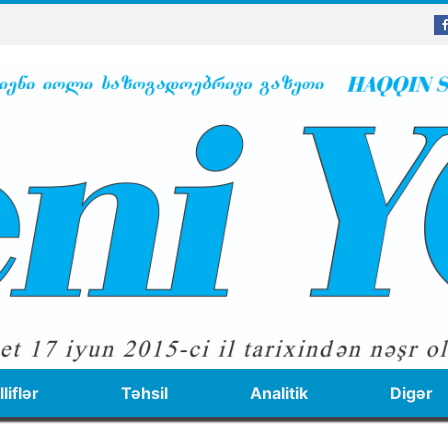
liflər
Təhsil
Analitik
Digər