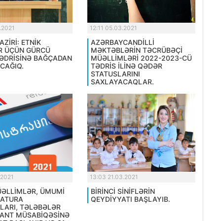
.2021
12:11 05.03.2021
AZİRİ: ETNİK
AZƏRBAYCANDİLLİ
R ÜÇÜN GÜRCÜ
MƏKTƏBLƏRİN TƏCRÜBƏÇİ
TƏDRİSİNƏ BAĞÇADAN
MÜƏLLİMLƏRİ 2022-2023-CÜ
CAĞIQ.
TƏDRİS İLİNƏ QƏDƏR
STATUSLARINI
SAXLAYACAQLAR.
.2021
13:03 21.03.2021
MÜƏLLİMLƏR, ÜMUMİ
BİRİNCİ SİNİFLƏRİN
RATURA
QEYDİYYATI BAŞLAYIB.
LARI, TƏLƏBƏLƏR
ANT MÜSABİQƏSİNƏ