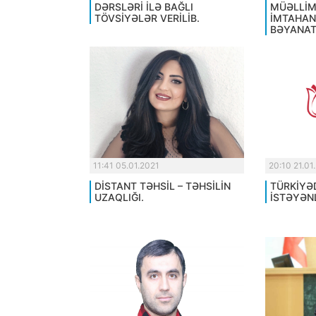
DƏRSLƏRİ İLƏ BAĞLI
MÜƏLLİM
TÖVSİYƏLƏR VERİLİB.
İMTAHAN
BƏYANAT
11:41 05.01.2021
20:10 21.01
DİSTANT TƏHSİL – TƏHSİLİN
TÜRKİYƏ
UZAQLIĞI.
İSTƏYƏN