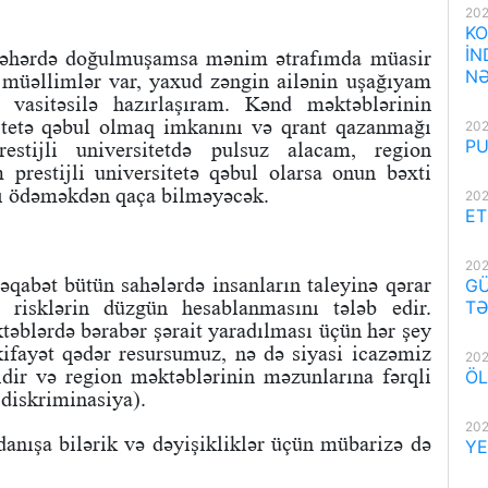
202
KO
İN
 şəhərdə doğulmuşamsa mənim ətrafımda müasir
NƏ
 müəllimlər var, yaxud zəngin ailənin uşağıyam
r vasitəsilə hazırlaşıram. Kənd məktəblərinin
sitetə qəbul olmaq imkanını və qrant qazanmağı
202
PU
stijli universitetdə pulsuz alacam, region
restijli universitetə qəbul olarsa onun bəxti
ını ödəməkdən qaça bilməyəcək.
202
ET
202
rəqabət bütün sahələrdə insanların taleyinə qərar
GÜ
 risklərin düzgün hesablanmasını tələb edir.
TƏ
əblərdə bərabər şərait yaradılması üçün hər şey
ifayət qədər resursumuz, nə də siyasi icazəmiz
202
dir və region məktəblərinin məzunlarına fərqli
ÖL
 diskriminasiya).
202
anışa bilərik və dəyişikliklər üçün mübarizə də
YE