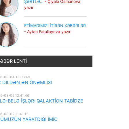
ŞƏRTLƏ...
- Çiyalə Osmanova
yazır
ETİMADIMIZI İTİRƏN XƏBƏRLƏR
- Aytən Fətullayeva yazır
ƏBƏR LENTI
6-08-04 13:06:49
 DİLDƏN ƏN ÖNƏMLİSİ
6-08-02 12:41:46
LƏ-BELƏ İŞLƏR: QALAKTİON TABİDZE
6-08-02 11:41:12
ÜMÜZÜN YARATDIĞI İMİC