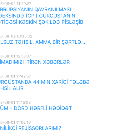
6-08-02 11:20:27
RRUPSİYANIN QAVRANILMASI
DEKSİNDƏ (CPI) GÜRCÜSTANIN
TİCƏSİ KƏSKİN ŞƏKİLDƏ PİSLƏŞİB
6-08-02 10:35:32
LSUZ TƏHSİL, AMMA BİR ŞƏRTLƏ...
6-08-01 12:58:07
İMADIMIZI İTİRƏN XƏBƏRLƏR
6-08-01 11:42:57
RCÜSTANDA 44 MİN XARİCİ TƏLƏBƏ
HSİL ALIR
6-08-01 11:15:08
ÜM – DÖRD HƏRFLİ HƏQİQƏT
6-08-01 11:02:16
NİLİKÇİ REJİSSORLARIMIZ