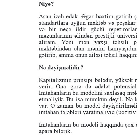
Niyə?
Asan izah edək. Əgər bəxtim gətirib
standartlara uyğun məktəb və peşəkar
və bir neçə ildir güclü repetirorla
məzunlarının əlindən prestijli univer
alıram. Yəni mən yaxşı təhsili pre
məktəbindən olan mənim həmyaşıdım p
gətirib, amma onun ailəsi təhsil haqq
Nə dəyişməlidir?
Kapitalizmin prinsipi belədir, yüksək 
verir. Ona görə də ədalət potensial
İmtahanların bu modelini saxlasaq məkt
etməliyik. Bu isə mümkün deyil. Nə k
var. O zaman bu model dəyişdirilməli
imtahan tələbləri yaratmalıyıq (pozitiv
İmtahanların bu modeli haqqında çox d
apara bilərik.