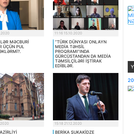
0.2020
11:16 15.10.2020
LƏR MƏCBURİ
“TÜRK DÜNYASI ONLAYN
R ÜÇÜN PUL
MEDİA TƏHSİL
KLƏRMİ?.
PROQRAMI”INDA
GÜRCÜSTANDAN DA MEDİA
TƏMSİLÇİLƏRİ İŞTİRAK
EDİBLƏR.
Y
20
.2020
15:18 21.12.2020
AZİRLİYİ
BERİKA ŞUKAKİDZE