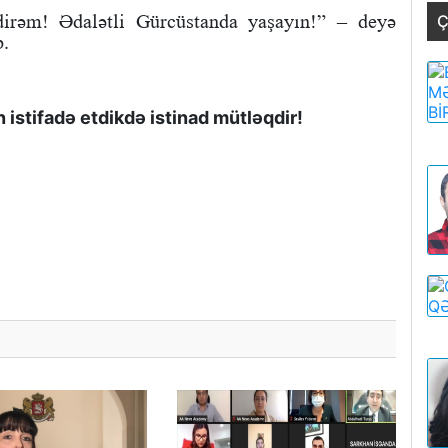
edirəm! Ədalətli Gürcüstanda yaşayın!” – deyə
Ç
b.
istifadə etdikdə istinad mütləqdir!