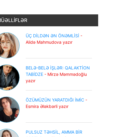
ÜƏLLİFLƏR
ÜÇ DİLDƏN ƏN ÖNƏMLİSİ
-
Alidə Mahmudova yazır
BELƏ-BELƏ İŞLƏR: QALAKTİON
TABİDZE
- Mirzə Məmmədoğlu
yazır
ÖZÜMÜZÜN YARATDIĞI İMİC
-
Esmira Ələkbərli yazır
PULSUZ TƏHSİL, AMMA BİR