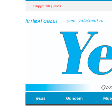
Haqqımızda
Əlaqə
Əsas
Gündəm
Müəl