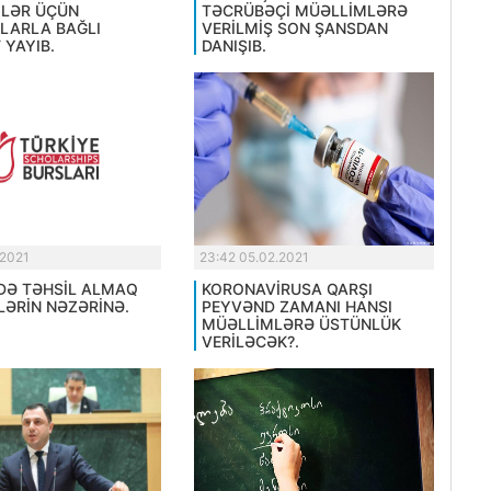
LƏR ÜÇÜN
TƏCRÜBƏÇİ MÜƏLLİMLƏRƏ
LARLA BAĞLI
VERİLMİŞ SON ŞANSDAN
 YAYIB.
DANIŞIB.
.2021
23:42 05.02.2021
DƏ TƏHSİL ALMAQ
KORONAVİRUSA QARŞI
LƏRİN NƏZƏRİNƏ.
PEYVƏND ZAMANI HANSI
MÜƏLLİMLƏRƏ ÜSTÜNLÜK
VERİLƏCƏK?.