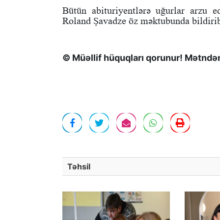
Bütün abituriyentlərə uğurlar arzu 
Roland Şavadze öz məktubunda bildiri
© Müəllif hüquqları qorunur! Mətndən 
Təhsil