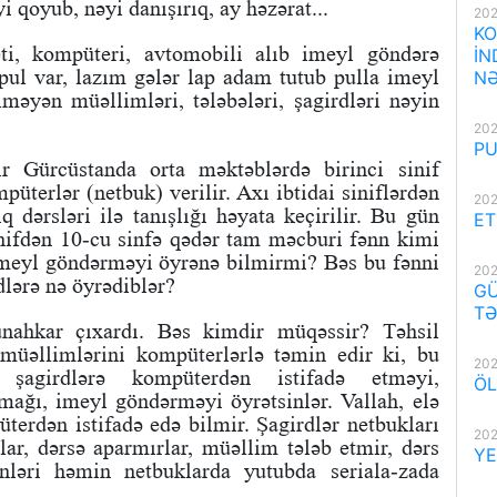
 qoyub, nəyi danışırıq, ay həzərat...
202
KO
eti, kompüteri, avtomobili alıb imeyl göndərə
İN
pul var, lazım gələr lap adam tutub pulla imeyl
NƏ
məyən müəllimləri, tələbələri, şagirdləri nəyin
202
PU
ir Gürcüstanda orta məktəblərdə birinci sinif
üterlər (netbuk) verilir. Axı ibtidai siniflərdən
202
q dərsləri ilə tanışlığı həyata keçirilir. Bu gün
ET
inifdən 10-cu sinfə qədər tam məcburi fənn kimi
 imeyl göndərməyi öyrənə bilmirmi? Bəs bu fənni
202
dlərə nə öyrədiblər?
GÜ
TƏ
ünahkar çıxardı. Bəs kimdir müqəssir? Təhsil
 müəllimlərini kompüterlərlə təmin edir ki, bu
202
 şagirdlərə kompüterdən istifadə etməyi,
ÖL
ağı, imeyl göndərməyi öyrətsinlər. Vallah, elə
erdən istifadə edə bilmir. Şagirdlər netbukları
202
rlar, dərsə aparmırlar, müəllim tələb etmir, dərs
YE
ynləri həmin netbuklarda yutubda seriala-zada