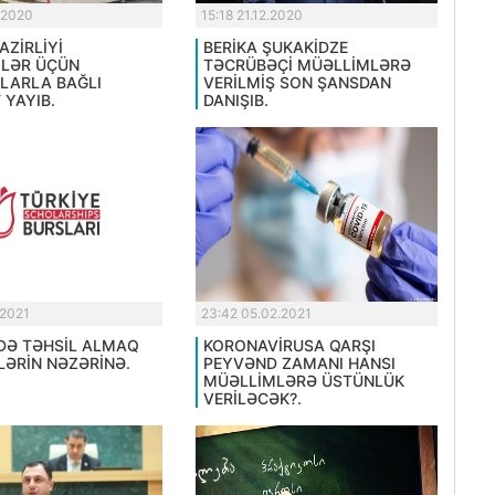
.2020
15:18 21.12.2020
AZİRLİYİ
BERİKA ŞUKAKİDZE
LƏR ÜÇÜN
TƏCRÜBƏÇİ MÜƏLLİMLƏRƏ
LARLA BAĞLI
VERİLMİŞ SON ŞANSDAN
 YAYIB.
DANIŞIB.
.2021
23:42 05.02.2021
DƏ TƏHSİL ALMAQ
KORONAVİRUSA QARŞI
LƏRİN NƏZƏRİNƏ.
PEYVƏND ZAMANI HANSI
MÜƏLLİMLƏRƏ ÜSTÜNLÜK
VERİLƏCƏK?.