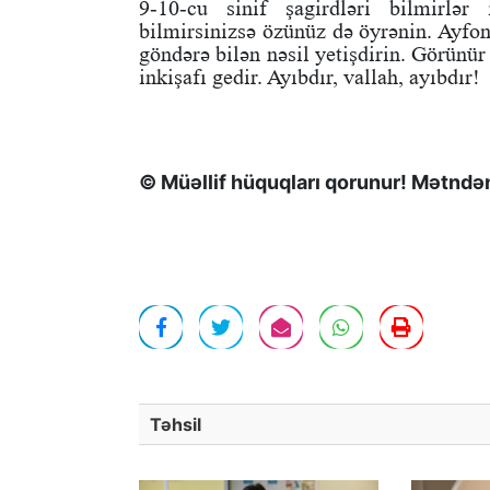
9-10-cu sinif şagirdləri bilmirlər
bilmirsinizsə özünüz də öyrənin. Ayfo
göndərə bilən nəsil yetişdirin. Görünü
inkişafı gedir. Ayıbdır, vallah, ayıbdır!
© Müəllif hüquqları qorunur! Mətndən 
Təhsil