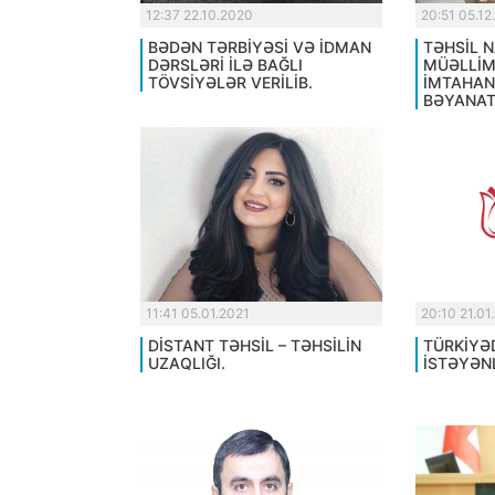
12:37 22.10.2020
20:51 05.12
BƏDƏN TƏRBİYƏSİ VƏ İDMAN
TƏHSİL N
DƏRSLƏRİ İLƏ BAĞLI
MÜƏLLİM
TÖVSİYƏLƏR VERİLİB.
İMTAHAN
BƏYANAT
11:41 05.01.2021
20:10 21.01
DİSTANT TƏHSİL – TƏHSİLİN
TÜRKİYƏ
UZAQLIĞI.
İSTƏYƏN