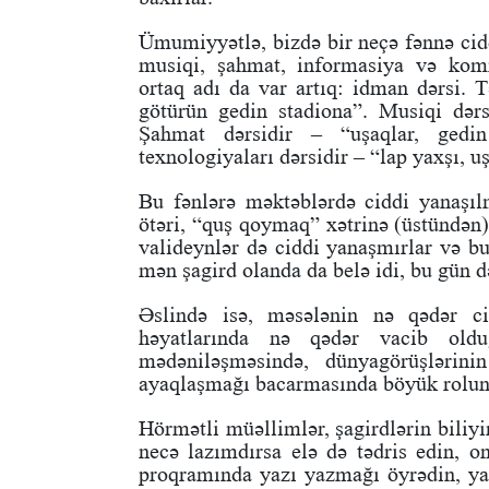
Ümumiyyətlə, bizdə bir neçə fənnə cidd
musiqi, şahmat, informasiya və komm
ortaq adı da var artıq: idman dərsi. T
götürün gedin stadiona”. Musiqi dərs
Şahmat dərsidir – “uşaqlar, gedi
texnologiyaları dərsidir – “lap yaxşı, u
Bu fənlərə məktəblərdə ciddi yanaşıl
ötəri, “quş qoymaq” xətrinə (üstündən)
valideynlər də ciddi yanaşmırlar və bu
mən şagird olanda da belə idi, bu gün d
Əslində isə, məsələnin nə qədər ci
həyatlarında nə qədər vacib olduğ
mədəniləşməsində, dünyagörüşlərini
ayaqlaşmağı bacarmasında böyük rolun
Hörmətli müəllimlər, şagirdlərin biliyi
necə lazımdırsa elə də tədris edin, o
proqramında yazı yazmağı öyrədin, yaz