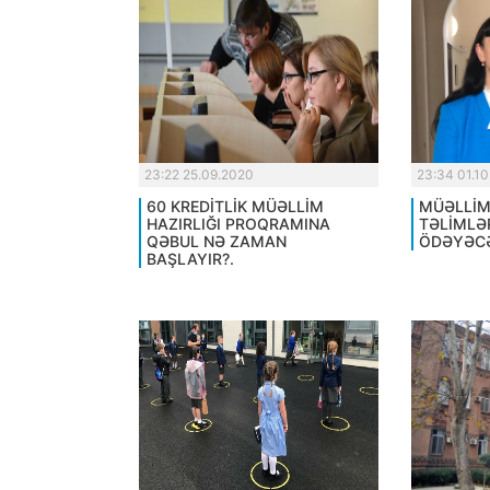
23:22 25.09.2020
23:34 01.1
60 KREDİTLİK MÜƏLLİM
MÜƏLLİM
HAZIRLIĞI PROQRAMINA
TƏLİMLƏ
QƏBUL NƏ ZAMAN
ÖDƏYƏCƏ
BAŞLAYIR?.