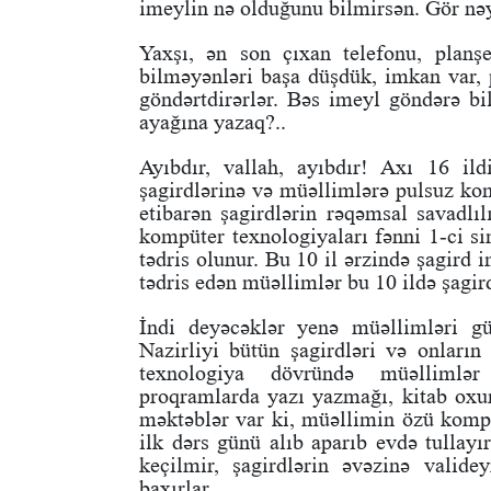
imeylin nə olduğunu bilmirsən. Gör nəyi
Yaxşı, ən son çıxan telefonu, planş
bilməyənləri başa düşdük, imkan var, 
göndərtdirərlər. Bəs imeyl göndərə bil
ayağına yazaq?..
Ayıbdır, vallah, ayıbdır! Axı 16 ild
şagirdlərinə və müəllimlərə pulsuz komp
etibarən şagirdlərin rəqəmsal savadlılı
kompüter texnologiyaları fənni 1-ci s
tədris olunur. Bu 10 il ərzində şagird
tədris edən müəllimlər bu 10 ildə şagir
İndi deyəcəklər yenə müəllimləri g
Nazirliyi bütün şagirdləri və onların
texnologiya dövründə müəllimlər
proqramlarda yazı yazmağı, kitab oxum
məktəblər var ki, müəllimin özü kompüt
ilk dərs günü alıb aparıb evdə tullayı
keçilmir, şagirdlərin əvəzinə valide
baxırlar.