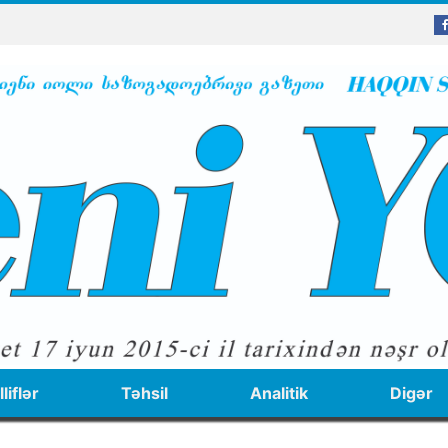
liflər
Təhsil
Analitik
Digər