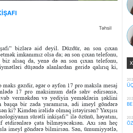
İŞAFI
Təhsil
işafı” bizlərə aid deyil. Düzdür, ən son çıxan
ə etmək imkanımız olsa da; ən son çıxan telefonu,
i biz alsaq da, yenə də ən son çıxan telefonu,
X
iymətləri düşəndə alanlardan geridə qalırıq ki,
202
ro maks gəzdir, əgər o ayfon 17 pro maksla mesaj
ÜÇ
ümlədə 17 pro maksimum dəfə səhv edirsənsə,
cavab verməkdən və yediyin yeməklərin şəklini
202
n başqa bir zada yaramırsa, adi imeyl göndərə
BE
sən ki? Kimdən irəlidə olmaq istəyirsən? Yaxşısı
ologiyanın sürətli inkişafı” ilə özünü, həyatını,
202
işaf etdirənlərə çata bilməyəcəksən. Axı sən heç
ÖZ
la imeyl göndərə bilmirsən. Sən, ümumiyyətlə,