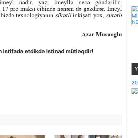
 imeyl nədir, yazı imeyllə necə göndərilir;
n 17 pro maksı cibində nənəm də gəzdirər. İmeyl
r bizdə texnologiyanın
sürətli
inkişafı yox,
surətli
Azər Musaoğlu
istifadə etdikdə istinad mütləqdir!
Y
20