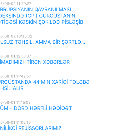
6-08-02 11:20:27
RRUPSİYANIN QAVRANILMASI
DEKSİNDƏ (CPI) GÜRCÜSTANIN
TİCƏSİ KƏSKİN ŞƏKİLDƏ PİSLƏŞİB
6-08-02 10:35:32
LSUZ TƏHSİL, AMMA BİR ŞƏRTLƏ...
6-08-01 12:58:07
İMADIMIZI İTİRƏN XƏBƏRLƏR
6-08-01 11:42:57
RCÜSTANDA 44 MİN XARİCİ TƏLƏBƏ
HSİL ALIR
6-08-01 11:15:08
ÜM – DÖRD HƏRFLİ HƏQİQƏT
6-08-01 11:02:16
NİLİKÇİ REJİSSORLARIMIZ