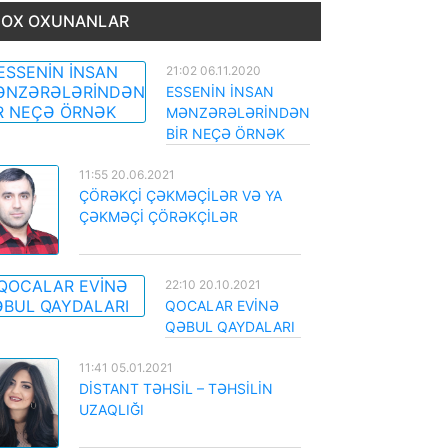
OX OXUNANLAR
21:02 06.11.2020
ESSENİN İNSAN
MƏNZƏRƏLƏRİNDƏN
BİR NEÇƏ ÖRNƏK
11:55 20.06.2021
ÇÖRƏKÇİ ÇƏKMƏÇİLƏR VƏ YA
ÇƏKMƏÇİ ÇÖRƏKÇİLƏR
22:10 20.10.2021
QOCALAR EVİNƏ
QƏBUL QAYDALARI
11:41 05.01.2021
DİSTANT TƏHSİL – TƏHSİLİN
UZAQLIĞI