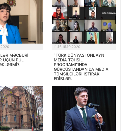
0.2020
11:16 15.10.2020
LƏR MƏCBURİ
“TÜRK DÜNYASI ONLAYN
R ÜÇÜN PUL
MEDİA TƏHSİL
KLƏRMİ?.
PROQRAMI”INDA
GÜRCÜSTANDAN DA MEDİA
TƏMSİLÇİLƏRİ İŞTİRAK
EDİBLƏR.