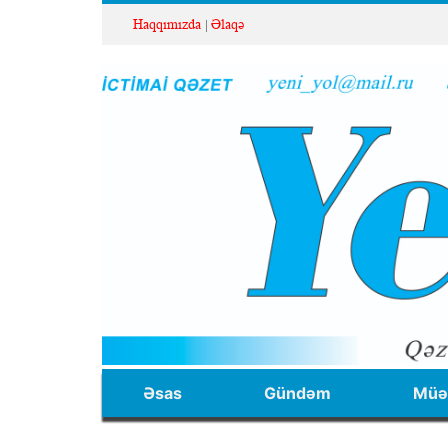
Haqqımızda
Əlaqə
Əsas
Gündəm
Müəl