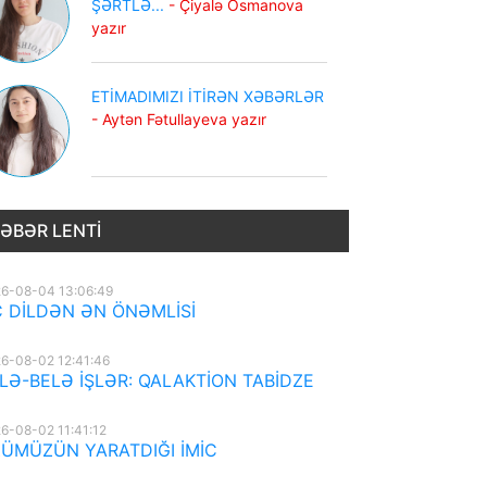
ŞƏRTLƏ...
- Çiyalə Osmanova
yazır
ETİMADIMIZI İTİRƏN XƏBƏRLƏR
- Aytən Fətullayeva yazır
ƏBƏR LENTI
6-08-04 13:06:49
 DİLDƏN ƏN ÖNƏMLİSİ
6-08-02 12:41:46
LƏ-BELƏ İŞLƏR: QALAKTİON TABİDZE
6-08-02 11:41:12
ÜMÜZÜN YARATDIĞI İMİC