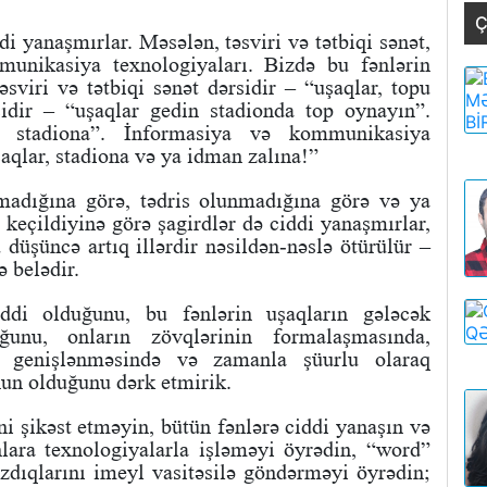
Ç
i yanaşmırlar. Məsələn, təsviri və tətbiqi sənət,
unikasiya texnologiyaları. Bizdə bu fənlərin
əsviri və tətbiqi sənət dərsidir – “uşaqlar, topu
idir – “uşaqlar gedin stadionda top oynayın”.
n stadiona”. İnformasiya və kommunikasiya
şaqlar, stadiona və ya idman zalına!”
madığına görə, tədris olunmadığına görə və ya
 keçildiyinə görə şagirdlər də ciddi yanaşmırlar,
 düşüncə artıq illərdir nəsildən-nəslə ötürülür –
ə belədir.
ddi olduğunu, bu fənlərin uşaqların gələcək
unu, onların zövqlərinin formalaşmasında,
n genişlənməsində və zamanla şüurlu olaraq
un olduğunu dərk etmirik.
ni şikəst etməyin, bütün fənlərə ciddi yanaşın və
nlara texnologiyalarla işləməyi öyrədin, “word”
dıqlarını imeyl vasitəsilə göndərməyi öyrədin;