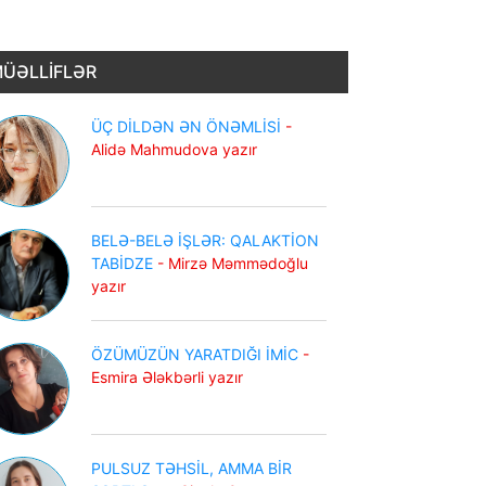
ÜƏLLİFLƏR
ÜÇ DİLDƏN ƏN ÖNƏMLİSİ
-
Alidə Mahmudova yazır
BELƏ-BELƏ İŞLƏR: QALAKTİON
TABİDZE
- Mirzə Məmmədoğlu
yazır
ÖZÜMÜZÜN YARATDIĞI İMİC
-
Esmira Ələkbərli yazır
PULSUZ TƏHSİL, AMMA BİR