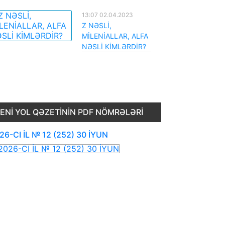
13:07 02.04.2023
Z NƏSLİ,
MİLENİALLAR, ALFA
NƏSLİ KİMLƏRDİR?
ENI YOL QƏZETININ PDF NÖMRƏLƏRI
26-CI İL № 12 (252) 30 İYUN