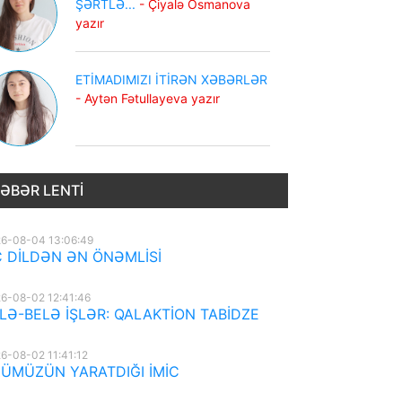
ŞƏRTLƏ...
- Çiyalə Osmanova
yazır
ETİMADIMIZI İTİRƏN XƏBƏRLƏR
- Aytən Fətullayeva yazır
ƏBƏR LENTI
6-08-04 13:06:49
 DİLDƏN ƏN ÖNƏMLİSİ
6-08-02 12:41:46
LƏ-BELƏ İŞLƏR: QALAKTİON TABİDZE
6-08-02 11:41:12
ÜMÜZÜN YARATDIĞI İMİC