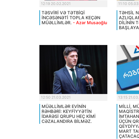
12:19 20.02.2021
11:10 05.03
TƏSVİRİ VƏ TƏTBİQİ
TƏHSİL N
İNCƏSƏNƏTİ TOPLA KEÇƏN
AZLIQLA
MÜƏLLİMLƏR.
- Azər Musaoğlu
DİLİNİN 
BAŞLAYA
12:50 21.03.2021
13:15 21.03
MÜƏLLİMLƏR EVİNİN
MİLLİ, 
RƏHBƏRİ: KEYFİYYƏTİN
MAQİST
İDARƏSİ QRUPU HEÇ KİMİ
İMTAHAN
CƏZALANDIRA BİLMƏZ.
ÜÇÜN QR
QEYDİYY
MART TA
ÇATACAQ