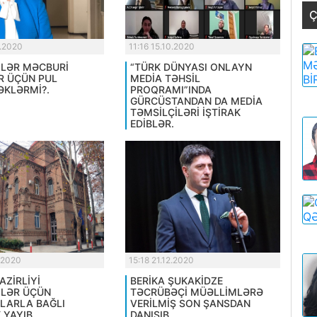
Ç
0.2020
11:16 15.10.2020
LƏR MƏCBURİ
“TÜRK DÜNYASI ONLAYN
R ÜÇÜN PUL
MEDİA TƏHSİL
KLƏRMİ?.
PROQRAMI”INDA
GÜRCÜSTANDAN DA MEDİA
TƏMSİLÇİLƏRİ İŞTİRAK
EDİBLƏR.
.2020
15:18 21.12.2020
AZİRLİYİ
BERİKA ŞUKAKİDZE
LƏR ÜÇÜN
TƏCRÜBƏÇİ MÜƏLLİMLƏRƏ
LARLA BAĞLI
VERİLMİŞ SON ŞANSDAN
 YAYIB.
DANIŞIB.