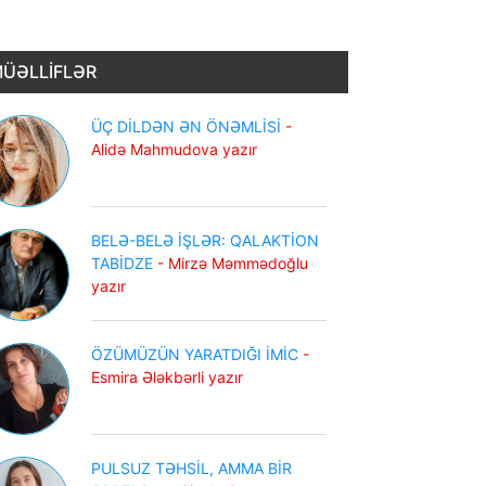
ÜƏLLİFLƏR
ÜÇ DİLDƏN ƏN ÖNƏMLİSİ
-
Alidə Mahmudova yazır
BELƏ-BELƏ İŞLƏR: QALAKTİON
TABİDZE
- Mirzə Məmmədoğlu
yazır
ÖZÜMÜZÜN YARATDIĞI İMİC
-
Esmira Ələkbərli yazır
PULSUZ TƏHSİL, AMMA BİR