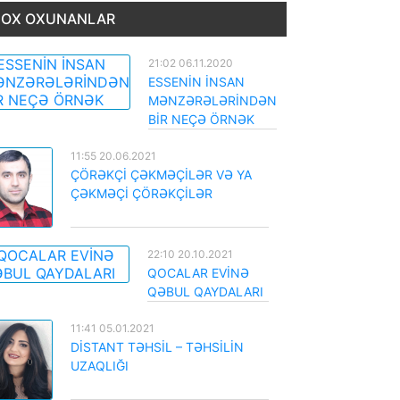
OX OXUNANLAR
21:02 06.11.2020
ESSENİN İNSAN
MƏNZƏRƏLƏRİNDƏN
BİR NEÇƏ ÖRNƏK
11:55 20.06.2021
ÇÖRƏKÇİ ÇƏKMƏÇİLƏR VƏ YA
ÇƏKMƏÇİ ÇÖRƏKÇİLƏR
22:10 20.10.2021
QOCALAR EVİNƏ
QƏBUL QAYDALARI
11:41 05.01.2021
DİSTANT TƏHSİL – TƏHSİLİN
UZAQLIĞI