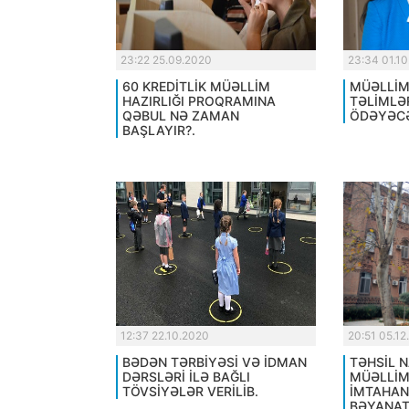
23:22 25.09.2020
23:34 01.1
60 KREDİTLİK MÜƏLLİM
MÜƏLLİM
HAZIRLIĞI PROQRAMINA
TƏLİMLƏ
QƏBUL NƏ ZAMAN
ÖDƏYƏCƏ
BAŞLAYIR?.
12:37 22.10.2020
20:51 05.12
BƏDƏN TƏRBİYƏSİ VƏ İDMAN
TƏHSİL N
DƏRSLƏRİ İLƏ BAĞLI
MÜƏLLİM
TÖVSİYƏLƏR VERİLİB.
İMTAHAN
BƏYANAT