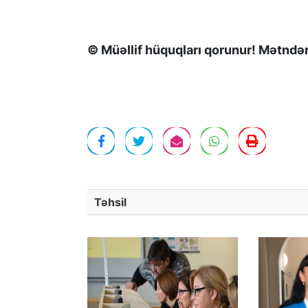
© Müəllif hüquqları qorunur! Mətndən 
Təhsil