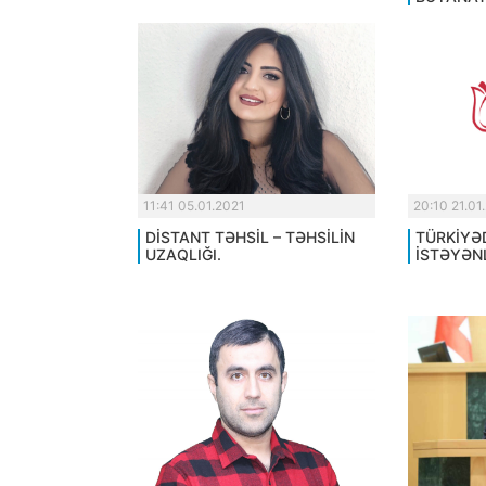
11:41 05.01.2021
20:10 21.01
DİSTANT TƏHSİL – TƏHSİLİN
TÜRKİYƏ
UZAQLIĞI.
İSTƏYƏN