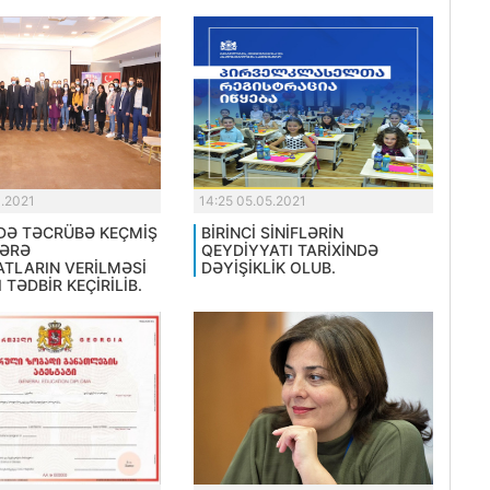
4.2021
14:25 05.05.2021
DƏ TƏCRÜBƏ KEÇMİŞ
BİRİNCİ SİNİFLƏRİN
ƏRƏ
QEYDİYYATI TARİXİNDƏ
ATLARIN VERİLMƏSİ
DƏYİŞİKLİK OLUB.
 TƏDBİR KEÇİRİLİB.