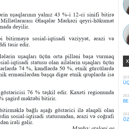
ərin uşaqlarının yalnız 43 %-i 12-ci sinifi bitirə
 Millətlərarası Əlaqələr Mərkəzi qeyri-hökumət
mada deyilir.
 bitirməyə sosial-iqtisadi vəziyyət, ərazi və
i təsir edir.
ilələrin uşaqları üçün orta pilləni başa vurmaq
X
sial-iqtisadi statusu olan ailələrin uşaqları üçün
hərlərdə 74 %, kəndlərdə 50 %, etnik gürcülərdə
nik ermənilərdən başqa digər etnik qruplarda isə
202
ÜÇ
 göstəricisi 76 % təşkil edir. Kaxeti regionunda
202
 şagird məktəbi bitirir.
BE
tirməklə bağlı aşağı göstərici ilə əlaqəli olan
202
rdin sosial-iqtisadi statusundan, ərazi və coğrafi
ÖZ
ən irəli gəlir.
Mənbə: etaloni.ge