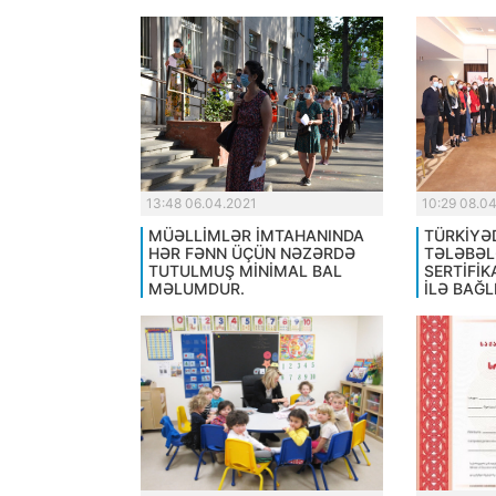
13:48 06.04.2021
10:29 08.0
MÜƏLLİMLƏR İMTAHANINDA
TÜRKİYƏ
HƏR FƏNN ÜÇÜN NƏZƏRDƏ
TƏLƏBƏL
TUTULMUŞ MİNİMAL BAL
SERTİFİK
MƏLUMDUR.
İLƏ BAĞLI