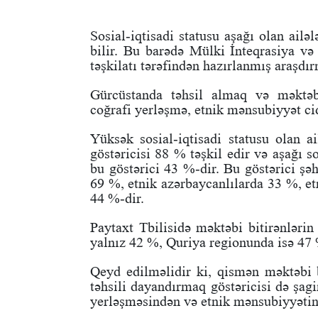
Sosial-iqtisadi statusu aşağı olan ailəl
bilir. Bu barədə Mülki İnteqrasiya və
təşkilatı tərəfindən hazırlanmış araşdır
Gürcüstanda təhsil almaq və məktəbi
coğrafi yerləşmə, etnik mənsubiyyət cidd
Yüksək sosial-iqtisadi statusu olan a
göstəricisi 88 % təşkil edir və aşağı so
bu göstərici 43 %-dir. Bu göstərici şə
69 %, etnik azərbaycanlılarda 33 %, et
44 %-dir.
Paytaxt Tbilisidə məktəbi bitirənlərin
yalnız 42 %, Quriya regionunda isə 47 %
Qeyd edilməlidir ki, qismən məktəbi bi
təhsili dayandırmaq göstəricisi də şagi
yerləşməsindən və etnik mənsubiyyətind