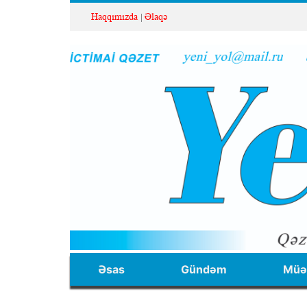
Haqqımızda
Əlaqə
Əsas
Gündəm
Müəl