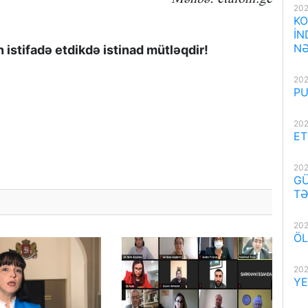
202
KO
İN
NƏ
istifadə etdikdə istinad mütləqdir!
202
PU
202
ET
202
GÜ
TƏ
202
ÖL
202
YE