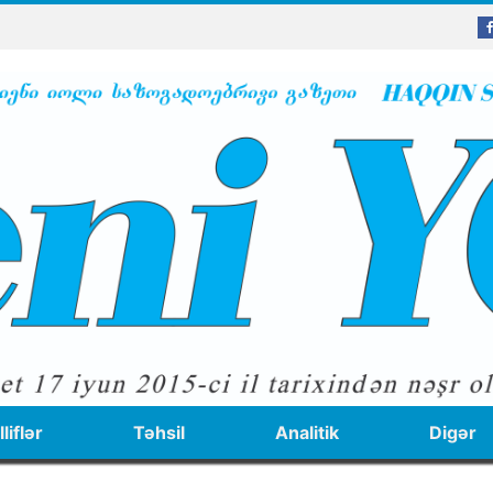
liflər
Təhsil
Analitik
Digər