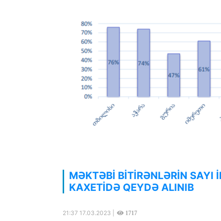
MƏKTƏBİ BİTİRƏNLƏRİN SAYI İ
KAXETİDƏ QEYDƏ ALINIB
21:37 17.03.2023 |
1717