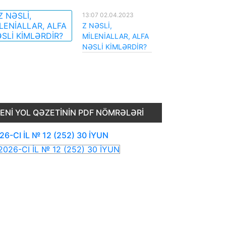
13:07 02.04.2023
Z NƏSLİ,
MİLENİALLAR, ALFA
NƏSLİ KİMLƏRDİR?
ENI YOL QƏZETININ PDF NÖMRƏLƏRI
26-CI İL № 12 (252) 30 İYUN