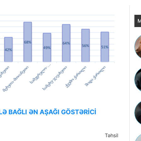
M
LƏ BAĞLI ƏN AŞAĞI GÖSTƏRİCİ
Təhsil