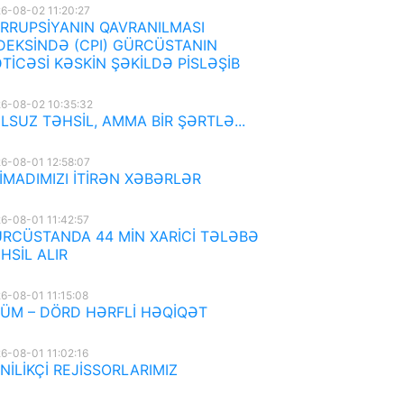
6-08-02 11:20:27
RRUPSİYANIN QAVRANILMASI
DEKSİNDƏ (CPI) GÜRCÜSTANIN
TİCƏSİ KƏSKİN ŞƏKİLDƏ PİSLƏŞİB
6-08-02 10:35:32
LSUZ TƏHSİL, AMMA BİR ŞƏRTLƏ...
6-08-01 12:58:07
İMADIMIZI İTİRƏN XƏBƏRLƏR
6-08-01 11:42:57
RCÜSTANDA 44 MİN XARİCİ TƏLƏBƏ
HSİL ALIR
6-08-01 11:15:08
ÜM – DÖRD HƏRFLİ HƏQİQƏT
6-08-01 11:02:16
NİLİKÇİ REJİSSORLARIMIZ