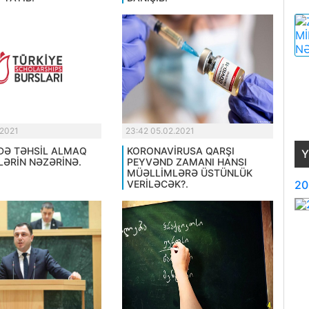
.2021
23:42 05.02.2021
DƏ TƏHSİL ALMAQ
KORONAVİRUSA QARŞI
Y
LƏRİN NƏZƏRİNƏ.
PEYVƏND ZAMANI HANSI
MÜƏLLİMLƏRƏ ÜSTÜNLÜK
20
VERİLƏCƏK?.