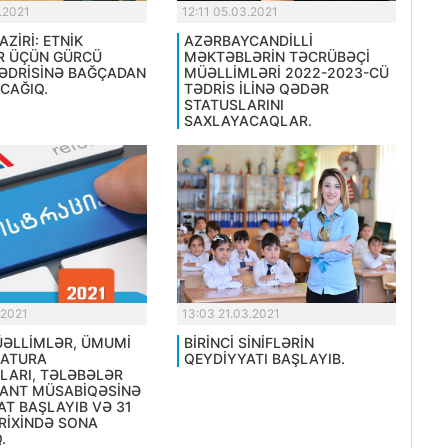
.2021
12:11 05.03.2021
AZİRİ: ETNİK
AZƏRBAYCANDİLLİ
R ÜÇÜN GÜRCÜ
MƏKTƏBLƏRİN TƏCRÜBƏÇİ
TƏDRİSİNƏ BAĞÇADAN
MÜƏLLİMLƏRİ 2022-2023-CÜ
CAĞIQ.
TƏDRİS İLİNƏ QƏDƏR
STATUSLARINI
SAXLAYACAQLAR.
.2021
13:03 21.03.2021
MÜƏLLİMLƏR, ÜMUMİ
BİRİNCİ SİNİFLƏRİN
RATURA
QEYDİYYATI BAŞLAYIB.
LARI, TƏLƏBƏLƏR
ANT MÜSABİQƏSİNƏ
AT BAŞLAYIB VƏ 31
RİXİNDƏ SONA
.