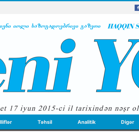
liflər
Təhsil
Analitik
Digər