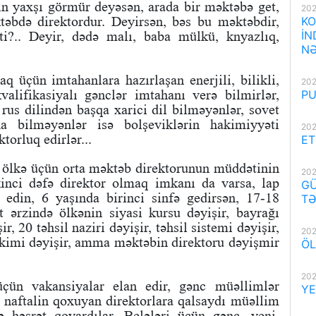
in yaxşı görmür deyəsən, arada bir məktəbə get,
202
təbdə direktordur. Deyirsən, bəs bu məktəbdir,
KO
ti?.. Deyir, dədə malı, baba mülkü, knyazlıq,
İN
NƏ
aq üçün imtahanlara hazırlaşan enerjili, bilikli,
202
kvalifikasiyalı gənclər imtahanı verə bilmirlər,
PU
 rus dilindən başqa xarici dil bilməyənlər, sovet
ıxa bilməyənlər isə bolşeviklərin hakimiyyəti
202
orluq edirlər...
ET
ir ölkə üçün orta məktəb direktorunun müddətinin
202
inci dəfə direktor olmaq imkanı da varsa, lap
GÜ
 edin, 6 yaşında birinci sinfə gedirsən, 17-18
TƏ
 ərzində ölkənin siyasi kursu dəyişir, bayrağı
r, 20 təhsil naziri dəyişir, təhsil sistemi dəyişir,
202
 kimi dəyişir, amma məktəbin direktoru dəyişmir
ÖL
202
üçün vakansiyalar elan edir, gənc müəllimlər
YE
bu naftalin qoxuyan direktorlara qalsaydı müəllim
 həsrət qoyardılar. Belələri üçün gənc, yeni,