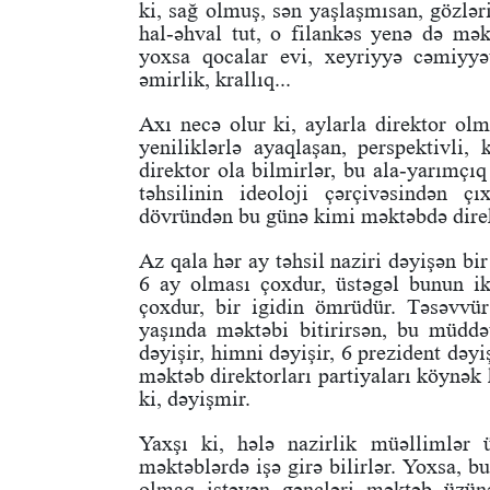
ki, sağ olmuş, sən yaşlaşmısan, gözlər
hal-əhval tut, o filankəs yenə də mək
yoxsa qocalar evi, xeyriyyə cəmiyyə
əmirlik, krallıq...
Axı necə olur ki, aylarla direktor olm
yeniliklərlə ayaqlaşan, perspektivli, 
direktor ola bilmirlər, bu ala-yarımçıq
təhsilinin ideoloji çərçivəsindən ç
dövründən bu günə kimi məktəbdə direkt
Az qala hər ay təhsil naziri dəyişən b
6 ay olması çoxdur, üstəgəl bunun ik
çoxdur, bir igidin ömrüdür. Təsəvvür
yaşında məktəbi bitirirsən, bu müddət
dəyişir, himni dəyişir, 6 prezident dəyişi
məktəb direktorları partiyaları köynək
ki, dəyişmir.
Yaxşı ki, hələ nazirlik müəllimlər 
məktəblərdə işə girə bilirlər. Yoxsa, 
olmaq istəyən gəncləri məktəb üzünə