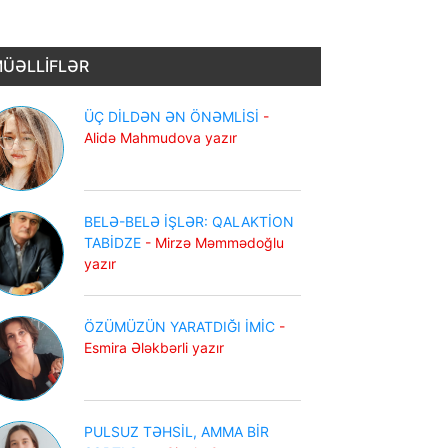
ÜƏLLİFLƏR
ÜÇ DİLDƏN ƏN ÖNƏMLİSİ
-
Alidə Mahmudova yazır
BELƏ-BELƏ İŞLƏR: QALAKTİON
TABİDZE
- Mirzə Məmmədoğlu
yazır
ÖZÜMÜZÜN YARATDIĞI İMİC
-
Esmira Ələkbərli yazır
PULSUZ TƏHSİL, AMMA BİR