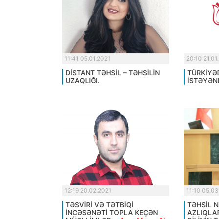
11:41 05.01.2021
20:10 21.01
DİSTANT TƏHSİL – TƏHSİLİN
TÜRKİYƏ
UZAQLIĞI.
İSTƏYƏN
12:19 20.02.2021
11:10 05.03
TƏSVİRİ VƏ TƏTBİQİ
TƏHSİL N
İNCƏSƏNƏTİ TOPLA KEÇƏN
AZLIQLA