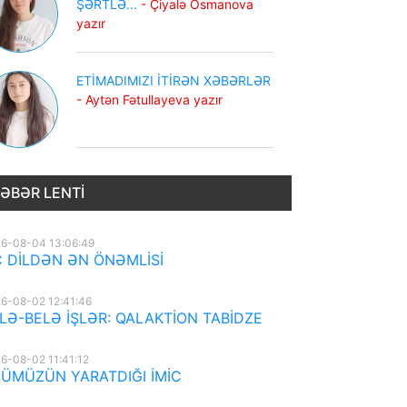
ŞƏRTLƏ...
- Çiyalə Osmanova
yazır
ETİMADIMIZI İTİRƏN XƏBƏRLƏR
- Aytən Fətullayeva yazır
ƏBƏR LENTI
6-08-04 13:06:49
 DİLDƏN ƏN ÖNƏMLİSİ
6-08-02 12:41:46
LƏ-BELƏ İŞLƏR: QALAKTİON TABİDZE
6-08-02 11:41:12
ÜMÜZÜN YARATDIĞI İMİC