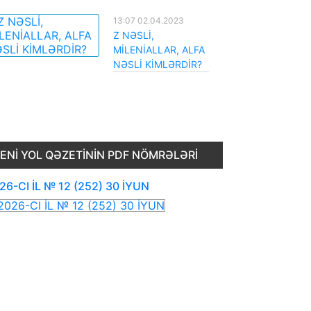
13:07 02.04.2023
Z NƏSLİ,
MİLENİALLAR, ALFA
NƏSLİ KİMLƏRDİR?
ENI YOL QƏZETININ PDF NÖMRƏLƏRI
26-CI İL № 12 (252) 30 İYUN