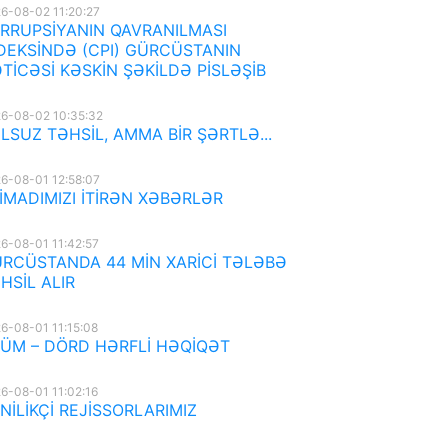
6-08-02 11:20:27
RRUPSİYANIN QAVRANILMASI
DEKSİNDƏ (CPI) GÜRCÜSTANIN
TİCƏSİ KƏSKİN ŞƏKİLDƏ PİSLƏŞİB
6-08-02 10:35:32
LSUZ TƏHSİL, AMMA BİR ŞƏRTLƏ...
6-08-01 12:58:07
İMADIMIZI İTİRƏN XƏBƏRLƏR
6-08-01 11:42:57
RCÜSTANDA 44 MİN XARİCİ TƏLƏBƏ
HSİL ALIR
6-08-01 11:15:08
ÜM – DÖRD HƏRFLİ HƏQİQƏT
6-08-01 11:02:16
NİLİKÇİ REJİSSORLARIMIZ