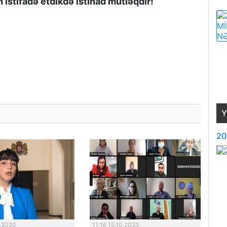
istifadə etdikdə istinad mütləqdir!
Y
20
0.2020
11:16 15.10.2020