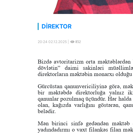
DİREKTOR
20:24 02.12.2025 |
852
Bizdə avtoritarizm orta məktəblərdən 
dövlətin” daimi sakinləri müəllimlə
direktorların məktəbin monarxı olduğu ha
Gürcüstan qanunvericiliyinə görə, mək
bir məktəbdə direktorluğa yalnız i
qanunlar pozulmaq üçündür. Hər halda 
olan, kağızda varlığını göstərən, q
belədir.
Mən birinci sinfə gedəndən məktəb d
yadındadırmı o vaxt filankəs filan mək