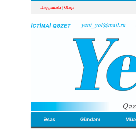
Haqqımızda
Əlaqə
Əsas
Gündəm
Müəl