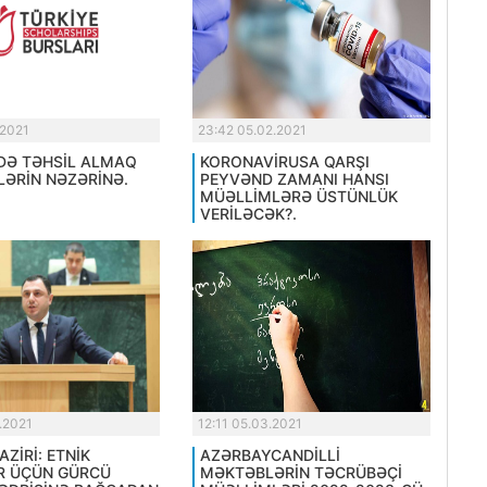
.2021
23:42 05.02.2021
DƏ TƏHSİL ALMAQ
KORONAVİRUSA QARŞI
LƏRİN NƏZƏRİNƏ.
PEYVƏND ZAMANI HANSI
MÜƏLLİMLƏRƏ ÜSTÜNLÜK
VERİLƏCƏK?.
.2021
12:11 05.03.2021
AZİRİ: ETNİK
AZƏRBAYCANDİLLİ
R ÜÇÜN GÜRCÜ
MƏKTƏBLƏRİN TƏCRÜBƏÇİ