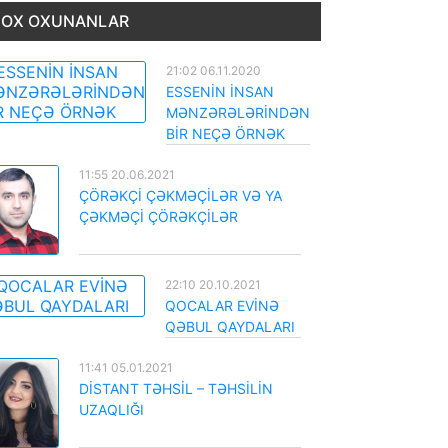
OX OXUNANLAR
21:02 06.11.2020
ESSENİN İNSAN
MƏNZƏRƏLƏRİNDƏN
BİR NEÇƏ ÖRNƏK
11:55 20.06.2021
ÇÖRƏKÇİ ÇƏKMƏÇİLƏR VƏ YA
ÇƏKMƏÇİ ÇÖRƏKÇİLƏR
22:10 20.10.2021
QOCALAR EVİNƏ
QƏBUL QAYDALARI
11:41 05.01.2021
DİSTANT TƏHSİL – TƏHSİLİN
UZAQLIĞI