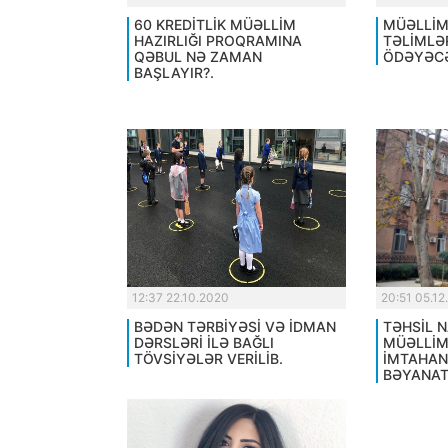
60 KREDİTLİK MÜƏLLİM
MÜƏLLİM
HAZIRLIĞI PROQRAMINA
TƏLİMLƏ
QƏBUL NƏ ZAMAN
ÖDƏYƏCƏ
BAŞLAYIR?.
12:37 22.10.2020
20:51 05.12
BƏDƏN TƏRBİYƏSİ VƏ İDMAN
TƏHSİL N
DƏRSLƏRİ İLƏ BAĞLI
MÜƏLLİM
TÖVSİYƏLƏR VERİLİB.
İMTAHAN
BƏYANAT