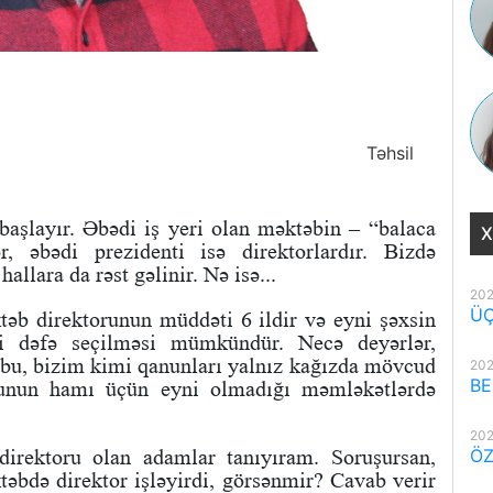
Təhsil
başlayır. Əbədi iş yeri olan məktəbin – “balaca
X
r, əbədi prezidenti isə direktorlardır. Bizdə
llara da rəst gəlinir. Nə isə...
202
ÜÇ
təb direktorunun müddəti 6 ildir və eyni şəxsin
ki dəfə seçilməsi mümkündür. Necə deyərlər,
bu, bizim kimi qanunları yalnız kağızda mövcud
202
BE
anunun hamı üçün eyni olmadığı məmləkətlərdə
202
irektoru olan adamlar tanıyıram. Soruşursan,
ÖZ
təbdə direktor işləyirdi, görsənmir? Cavab verir