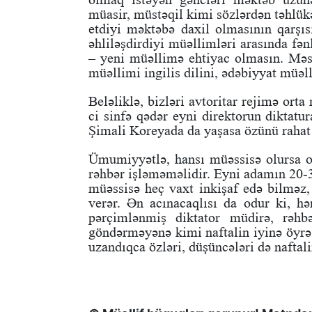
müasir, müstəqil kimi sözlərdən təhlük
etdiyi məktəbə daxil olmasının qarşısı
əhliləşdirdiyi müəllimləri arasında fən
– yeni müəllimə ehtiyac olmasın. Məsə
müəllimi ingilis dilini, ədəbiyyat müəlli
Beləliklə, bizləri avtoritar rejimə orta
ci sinfə qədər eyni direktorun diktatu
Şimali Koreyada da yaşasa özünü rahat 
Ümumiyyətlə, hansı müəssisə olursa ol
rəhbər işləməməlidir. Eyni adamın 20-30
müəssisə heç vaxt inkişaf edə bilməz, 
verər. Ən acınacaqlısı da odur ki, hə
pərçimlənmiş diktator müdirə, rəhbə
göndərməyənə kimi naftalin iyinə öyrəş
uzandıqca özləri, düşüncələri də naftalin