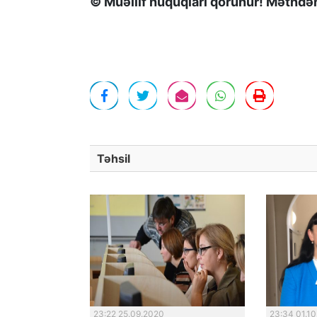
© Müəllif hüquqları qorunur! Mətndən 
Təhsil
23:22 25.09.2020
23:34 01.1