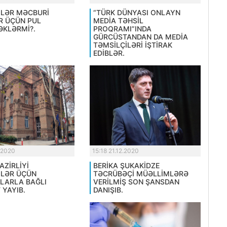
LƏR MƏCBURİ
“TÜRK DÜNYASI ONLAYN
R ÜÇÜN PUL
MEDİA TƏHSİL
KLƏRMİ?.
PROQRAMI”INDA
GÜRCÜSTANDAN DA MEDİA
TƏMSİLÇİLƏRİ İŞTİRAK
EDİBLƏR.
.2020
15:18 21.12.2020
AZİRLİYİ
BERİKA ŞUKAKİDZE
LƏR ÜÇÜN
TƏCRÜBƏÇİ MÜƏLLİMLƏRƏ
LARLA BAĞLI
VERİLMİŞ SON ŞANSDAN
 YAYIB.
DANIŞIB.