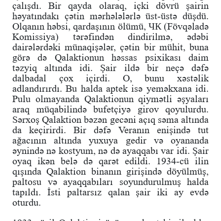
çalışdı. Bir qayda olaraq, içki dövrü şairin
həyatındakı çətin mərhələlərlə üst-üstə düşdü.
Olqanın həbsi, qardaşının ölümü, ЧК (Fövqəladə
Komissiya) tərəfindən dindirilmə, ədəbi
dairələrdəki münaqişələr, çətin bir mühit, buna
görə də Qalaktionun həssas psixikası daim
təzyiq altında idi. Şair ildə bir neçə dəfə
dalbadal çox içirdi. O, bunu xəstəlik
adlandırırdı. Bu halda aptek isə yeməkxana idi.
Pulu olmayanda Qalaktionun qiymətli əşyaları
araq müqabilində bufetçiyə girov qoyulurdu.
Sərxoş Qalaktion bəzən gecəni açıq səma altında
da keçirirdi. Bir dəfə Veranın enişində tut
ağacının altında yuxuya gedir və oyananda
əynində nə kostyum, nə də ayaqqabı var idi. Şair
oyaq ikən belə də qarət edildi. 1934-cü ilin
qışında Qalaktion binanın girişində döyülmüş,
paltosu və ayaqqabıları soyundurulmuş halda
tapıldı. İsti paltarsız qalan şair iki ay evdə
oturdu.