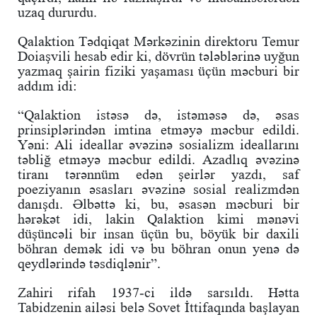
uzaq dururdu.
Qalaktion Tədqiqat Mərkəzinin direktoru Temur
Doiaşvili hesab edir ki, dövrün tələblərinə uyğun
yazmaq şairin fiziki yaşaması üçün məcburi bir
addım idi:
“Qalaktion istəsə də, istəməsə də, əsas
prinsiplərindən imtina etməyə məcbur edildi.
Yəni: Ali ideallar əvəzinə sosializm ideallarını
təbliğ etməyə məcbur edildi. Azadlıq əvəzinə
tiranı tərənnüm edən şeirlər yazdı, saf
poeziyanın əsasları əvəzinə sosial realizmdən
danışdı. Əlbəttə ki, bu, əsasən məcburi bir
hərəkət idi, lakin Qalaktion kimi mənəvi
düşüncəli bir insan üçün bu, böyük bir daxili
böhran demək idi və bu böhran onun yenə də
qeydlərində təsdiqlənir”.
Zahiri rifah 1937-ci ildə sarsıldı. Hətta
Tabidzenin ailəsi belə Sovet İttifaqında başlayan