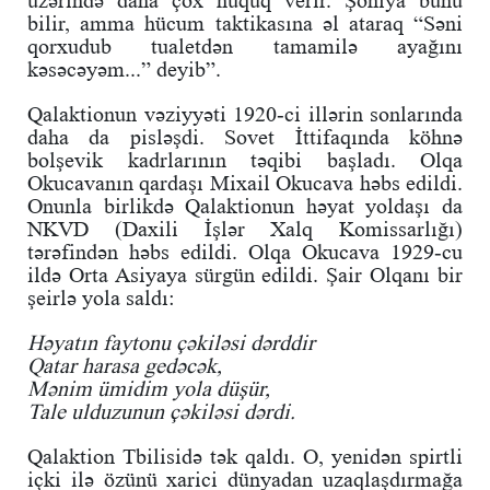
üzərində daha çox hüquq verir. Şoniya bunu
bilir, amma hücum taktikasına əl ataraq “Səni
qorxudub tualetdən tamamilə ayağını
kəsəcəyəm...” deyib”.
Qalaktionun vəziyyəti 1920-ci illərin sonlarında
daha da pisləşdi. Sovet İttifaqında köhnə
bolşevik kadrlarının təqibi başladı. Olqa
Okucavanın qardaşı Mixail Okucava həbs edildi.
Onunla birlikdə Qalaktionun həyat yoldaşı da
NKVD (Daxili İşlər Xalq Komissarlığı)
tərəfindən həbs edildi. Olqa Okucava 1929-cu
ildə Orta Asiyaya sürgün edildi. Şair Olqanı bir
şeirlə yola saldı:
Həyatın faytonu çəkiləsi dərddir
Qatar harasa gedəcək,
Mənim ümidim yola düşür,
Tale ulduzunun çəkiləsi dərdi.
Qalaktion Tbilisidə tək qaldı. O, yenidən spirtli
içki ilə özünü xarici dünyadan uzaqlaşdırmağa