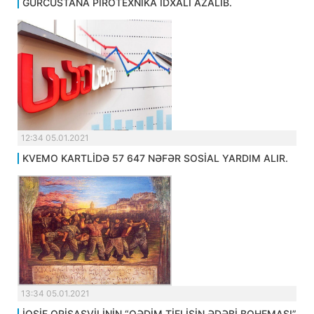
GÜRCÜSTANA PİROTEXNİKA İDXALI AZALIB.
12:34 05.01.2021
KVEMO KARTLİDƏ 57 647 NƏFƏR SOSİAL YARDIM ALIR.
13:34 05.01.2021
İOSİF QRİŞAŞVİLİNİN “QƏDİM TİFLİSİN ƏDƏBİ BOHEMASI”