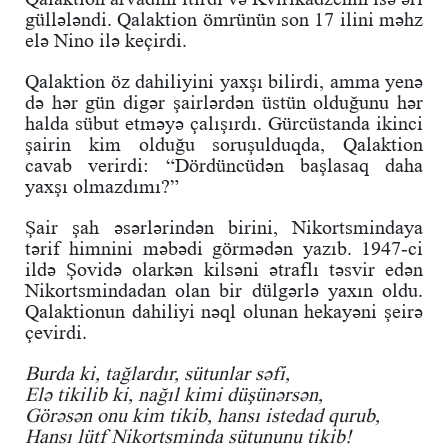
güllələndi. Qalaktion ömrünün son 17 ilini məhz
elə Nino ilə keçirdi.
Qalaktion öz dahiliyini yaxşı bilirdi, amma yenə
də hər gün digər şairlərdən üstün olduğunu hər
halda sübut etməyə çalışırdı. Gürcüstanda ikinci
şairin kim olduğu soruşulduqda, Qalaktion
cavab verirdi: “Dördüncüdən başlasaq daha
yaxşı olmazdımı?”
Şair şah əsərlərindən birini, Nikortsmindaya
tərif himnini məbədi görmədən yazıb. 1947-ci
ildə Şovidə olarkən kilsəni ətraflı təsvir edən
Nikortsmindadan olan bir dülgərlə yaxın oldu.
Qalaktionun dahiliyi nəql olunan hekayəni şeirə
çevirdi.
Burda ki, tağlardır, sütunlar səfi,
Elə tikilib ki, nağıl kimi düşünərsən,
Görəsən onu kim tikib, hansı istedad qurub,
Hansı lütf Nikortsminda sütununu tikib!