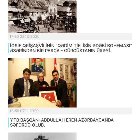
17:20 22.10.2020
İOSİF QRİŞAŞVİLİNİN “QƏDİM TİFLİSİN ƏDƏBİ BOHEMASI”
ƏSƏRİNDƏN BİR PARÇA - GÜRCÜSTANIN ÜRƏYİ.
13:56 07.11.2020
YTB BAŞQANI ABDULLAH EREN AZƏRBAYCANDA
SƏFƏRDƏ OLUB.