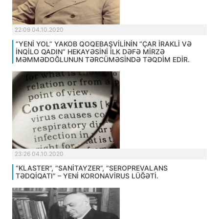
22:09 04.10.2020
“YENİ YOL” YAKOB QOQEBAŞVİLİNİN “ÇAR İRAKLİ VƏ
İNQİLO QADIN” HEKAYƏSİNİ İLK DƏFƏ MİRZƏ
MƏMMƏDOĞLUNUN TƏRCÜMƏSİNDƏ TƏQDİM EDİR.
23:26 04.10.2020
“KLASTER”, “SANİTAYZER”, “SEROPREVALANS
TƏDQİQATI” – YENİ KORONAVİRUS LÜĞƏTİ.