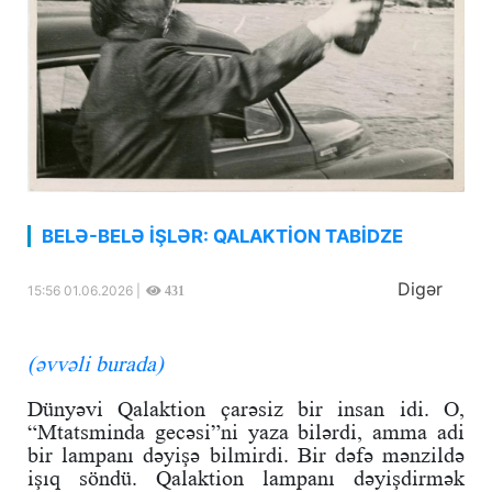
BELƏ-BELƏ İŞLƏR: QALAKTİON TABİDZE
Digər
15:56 01.06.2026 |
431
(əvvəli burada)
Dünyəvi Qalaktion çarəsiz bir insan idi. O,
“Mtatsminda gecəsi”ni yaza bilərdi, amma adi
bir lampanı dəyişə bilmirdi. Bir dəfə mənzildə
işıq söndü. Qalaktion lampanı dəyişdirmək