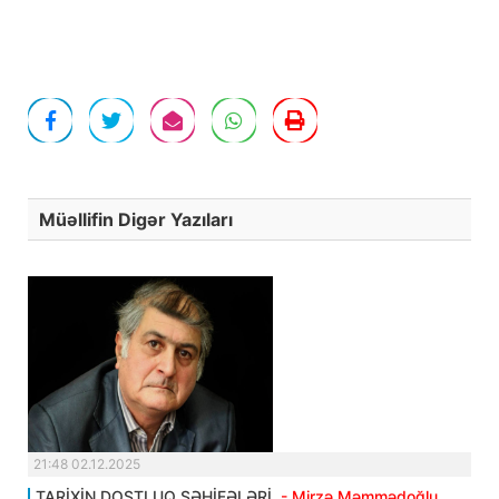
Müəllifin Digər Yazıları
21:48 02.12.2025
TARİXİN DOSTLUQ SƏHİFƏLƏRİ.
- Mirzə Məmmədoğlu