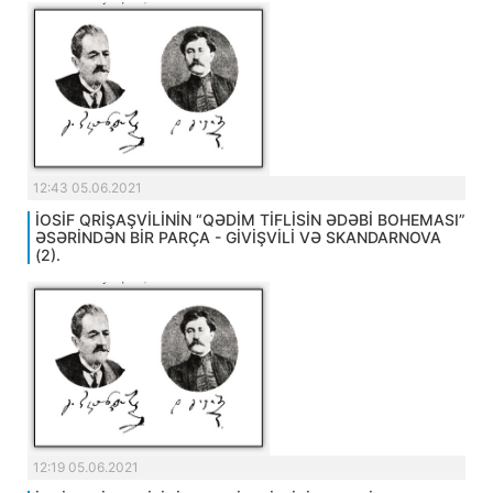
12:43 05.06.2021
İOSİF QRİŞAŞVİLİNİN “QƏDİM TİFLİSİN ƏDƏBİ BOHEMASI”
ƏSƏRİNDƏN BİR PARÇA - GİVİŞVİLİ VƏ SKANDARNOVA
(2).
12:19 05.06.2021