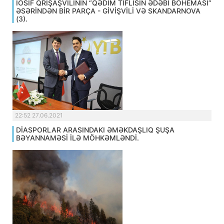
İOSİF QRİŞAŞVİLİNİN “QƏDİM TİFLİSİN ƏDƏBİ BOHEMASI”
ƏSƏRİNDƏN BİR PARÇA - GİVİŞVİLİ VƏ SKANDARNOVA
(3).
22:52 27.06.2021
DİASPORLAR ARASINDAKI ƏMƏKDAŞLIQ ŞUŞA
BƏYANNAMƏSİ İLƏ MÖHKƏMLƏNDİ.