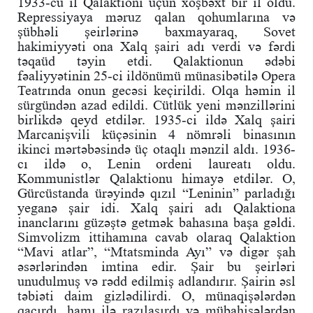
1933-cü il Qalaktioni üçün xoşbəxt bir il oldu.
Repressiyaya məruz qalan qohumlarına və
şübhəli şeirlərinə baxmayaraq, Sovet
hakimiyyəti ona Xalq şairi adı verdi və fərdi
təqaüd təyin etdi. Qalaktionun ədəbi
fəaliyyətinin 25-ci ildönümü münasibətilə Opera
Teatrında onun gecəsi keçirildi. Olqa həmin il
sürgündən azad edildi. Cütlük yeni mənzillərini
birlikdə qeyd etdilər. 1935-ci ildə Xalq şairi
Marcanişvili küçəsinin 4 nömrəli binasının
ikinci mərtəbəsində üç otaqlı mənzil aldı. 1936-
cı ildə o, Lenin ordeni laureatı oldu.
Kommunistlər Qalaktionu himayə etdilər. O,
Gürcüstanda ürəyində qızıl “Leninin” parladığı
yeganə şair idi. Xalq şairi adı Qalaktiona
inanclarını güzəştə getmək bahasına başa gəldi.
Simvolizm ittihamına cavab olaraq Qalaktion
“Mavi atlar”, “Mtatsminda Ayı” və digər şah
əsərlərindən imtina edir. Şair bu şeirləri
unudulmuş və rədd edilmiş adlandırır. Şairin əsl
təbiəti daim gizlədilirdi. O, münaqişələrdən
qaçırdı, hamı ilə razılaşırdı və mübahisələrdən