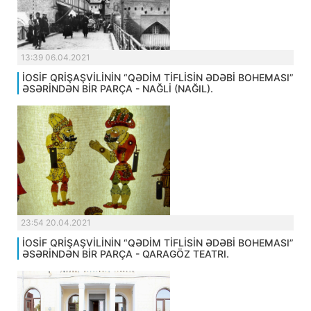
13:39 06.04.2021
İOSİF QRİŞAŞVİLİNİN “QƏDİM TİFLİSİN ƏDƏBİ BOHEMASI”
ƏSƏRİNDƏN BİR PARÇA - NAĞLİ (NAĞIL).
23:54 20.04.2021
İOSİF QRİŞAŞVİLİNİN “QƏDİM TİFLİSİN ƏDƏBİ BOHEMASI”
ƏSƏRİNDƏN BİR PARÇA - QARAGÖZ TEATRI.