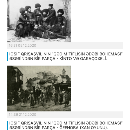
16:21 05.12.2020
İOSİF QRİŞAŞVİLİNİN “QƏDİM TİFLİSİN ƏDƏBİ BOHEMASI”
ƏSƏRİNDƏN BİR PARÇA - KİNTO VƏ QARAÇOXELİ.
14:39 21.12.2020
İOSİF QRİŞAŞVİLİNİN “QƏDİM TİFLİSİN ƏDƏBİ BOHEMASI”
ƏSƏRİNDƏN BİR PARÇA - ĞEENOBA (XAN OYUNU).