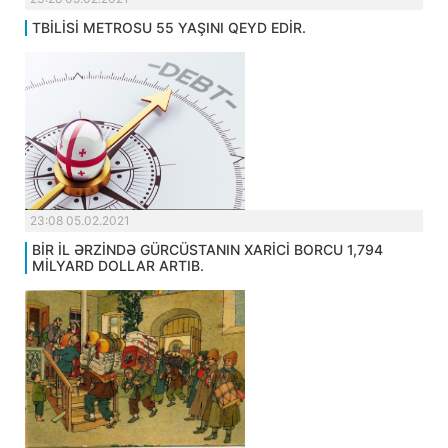
TBİLİSİ METROSU 55 YAŞINI QEYD EDİR.
23:08 05.02.2021
BİR İL ƏRZİNDƏ GÜRCÜSTANIN XARİCİ BORCU 1,794
MİLYARD DOLLAR ARTIB.