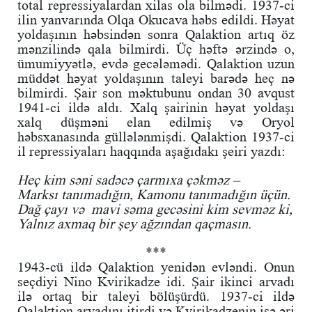
total repressiyalardan xilas ola bilmədi. 1937-ci
ilin yanvarında Olqa Okucava həbs edildi. Həyat
yoldaşının həbsindən sonra Qalaktion artıq öz
mənzilində qala bilmirdi. Üç həftə ərzində o,
ümumiyyətlə, evdə gecələmədi. Qalaktion uzun
müddət həyat yoldaşının taleyi barədə heç nə
bilmirdi. Şair son məktubunu ondan 30 avqust
1941-ci ildə aldı. Xalq şairinin həyat yoldaşı
xalq düşməni elan edilmiş və Oryol
həbsxanasında güllələnmişdi. Qalaktion 1937-ci
il repressiyaları haqqında aşağıdakı şeiri yazdı:
Heç kim səni sadəcə çarmıxa çəkməz –
Marksı tanımadığın, Kamonu tanımadığın üçün.
Dağ çayı və mavi səma gecəsini kim sevməz ki,
Yalnız axmaq bir şey ağzından qaçmasın.
***
1943-cü ildə Qalaktion yenidən evləndi. Onun
seçdiyi Nino Kvirikadze idi. Şair ikinci arvadı
ilə ortaq bir taleyi bölüşürdü. 1937-ci ildə
Qalaktion arvadını itirdi və Kvirikadzenin isə əri