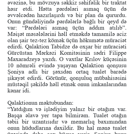
əvəzinə, bu mövzuya səkkiz səhifəlik bir traktat
həsr etdi. Hətta pərdələri asmaq üçün də
əvvəlcədən hazırlaşırdı və bir plan da qururdu.
Onun gündəliyində pərdələrlə bağlı bir qeyd də
var: “Pərdələri asmaq üçün addım atılıb”.
Məişət məsələlərini həll etməkdə tamamilə aciz
olan şair tez-tez kömək üçün hökumətə müraciət
edirdi. Qalaktion Tabidze də oxşar bir müraciəti
Gürcüstan Mərkəzi Komitəsinin sədri Filippe
Maxaradzeyə yazdı. O vaxtlar Krılov küçəsinin
10 nömrəli evində yaşayan Qalaktion qonşusu
Şoniya adlı bir şəxsdən ortaq tualet barədə
şikayət edirdi. Görünür, qonşuluq mübahisəsini
müstəqil şəkildə həll etmək onun imkanlarından
kənar idi.
Qalaktionun məktubundan:
“Yatdığım və işlədiyim yalnız bir otağım var.
Başqa əlavə yer tapa bilmirəm. Tualet otağın
təbii bir uzantısıdır və memarlıq baxımından
onun hüdudlarına daxildir. Bu hal mənə tualet