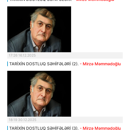
17:26 16.12.2025
TARİXİN DOSTLUQ SƏHİFƏLƏRİ (2).
- Mirzə Məmmədoğlu
18:19 30.12.2025
TARİXİN DOSTLUQ SƏHİFƏLƏRİ (3).
- Mirzə Məmmədoğlu