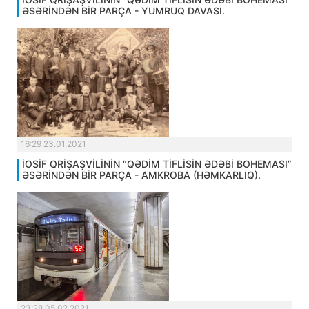
ƏSƏRİNDƏN BİR PARÇA - YUMRUQ DAVASI.
16:29 23.01.2021
İOSİF QRİŞAŞVİLİNİN “QƏDİM TİFLİSİN ƏDƏBİ BOHEMASI”
ƏSƏRİNDƏN BİR PARÇA - AMKROBA (HƏMKARLIQ).
23:28 05.02.2021