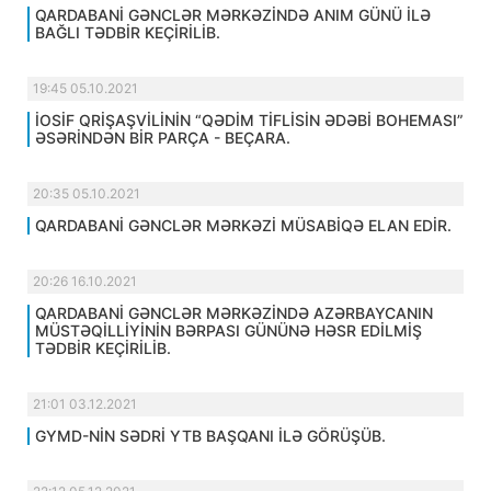
QARDABANİ GƏNCLƏR MƏRKƏZİNDƏ ANIM GÜNÜ İLƏ
BAĞLI TƏDBİR KEÇİRİLİB.
19:45 05.10.2021
İOSİF QRİŞAŞVİLİNİN “QƏDİM TİFLİSİN ƏDƏBİ BOHEMASI”
ƏSƏRİNDƏN BİR PARÇA - BEÇARA.
20:35 05.10.2021
QARDABANİ GƏNCLƏR MƏRKƏZİ MÜSABİQƏ ELAN EDİR.
20:26 16.10.2021
QARDABANİ GƏNCLƏR MƏRKƏZİNDƏ AZƏRBAYCANIN
MÜSTƏQİLLİYİNİN BƏRPASI GÜNÜNƏ HƏSR EDİLMİŞ
TƏDBİR KEÇİRİLİB.
21:01 03.12.2021
GYMD-NİN SƏDRİ YTB BAŞQANI İLƏ GÖRÜŞÜB.