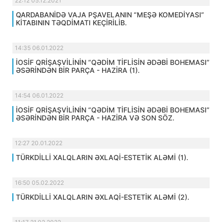
22:12 05.12.2021
QARDABANİDƏ VAJA PŞAVELANIN “MEŞƏ KOMEDİYASI”
KİTABININ TƏQDİMATI KEÇİRİLİB.
14:35 06.01.2022
İOSİF QRİŞAŞVİLİNİN “QƏDİM TİFLİSİN ƏDƏBİ BOHEMASI”
ƏSƏRİNDƏN BİR PARÇA - HAZİRA (1).
14:54 06.01.2022
İOSİF QRİŞAŞVİLİNİN “QƏDİM TİFLİSİN ƏDƏBİ BOHEMASI”
ƏSƏRİNDƏN BİR PARÇA - HAZİRA VƏ SON SÖZ.
12:27 20.01.2022
TÜRKDİLLİ XALQLARIN ƏXLAQİ-ESTETİK ALƏMİ (1).
16:50 05.02.2022
TÜRKDİLLİ XALQLARIN ƏXLAQİ-ESTETİK ALƏMİ (2).