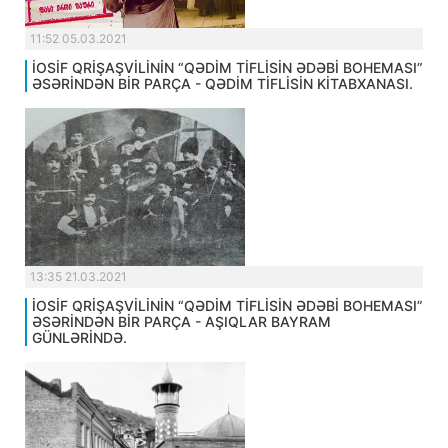
11:52 05.03.2021
İOSİF QRİŞAŞVİLİNİN “QƏDİM TİFLİSİN ƏDƏBİ BOHEMASI”
ƏSƏRİNDƏN BİR PARÇA - QƏDİM TİFLİSİN KİTABXANASI.
13:35 21.03.2021
İOSİF QRİŞAŞVİLİNİN “QƏDİM TİFLİSİN ƏDƏBİ BOHEMASI”
ƏSƏRİNDƏN BİR PARÇA - AŞIQLAR BAYRAM
GÜNLƏRİNDƏ.