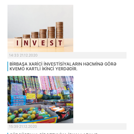
14:33 21.12.2020
BİRBAŞA XARİCİ İNVESTİSİYALARIN HƏCMİNƏ GÖRƏ
KVEMO KARTLİ İKİNCİ YERDƏDİR.
15:39 21.12.2020