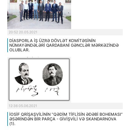
20:52 20.05.2021
DİASPORLA İŞ ÜZRƏ DÖVLƏT KOMİTƏSİNİN
NÜMAYƏNDƏLƏRİ QARDABANİ GƏNCLƏR MƏRKƏZİNDƏ
OLUBLAR.
12:36 05.06.2021
İOSİF QRİŞAŞVİLİNİN “QƏDİM TİFLİSİN ƏDƏBİ BOHEMASI”
ƏSƏRİNDƏN BİR PARÇA - GİVİŞVİLİ VƏ SKANDARNOVA
(1).