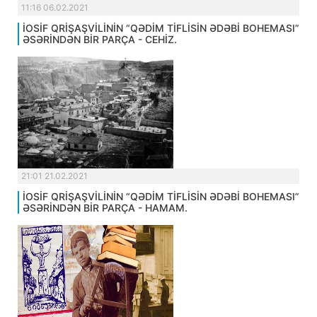
11:16 06.02.2021
İOSİF QRİŞAŞVİLİNİN “QƏDİM TİFLİSİN ƏDƏBİ BOHEMASI”
ƏSƏRİNDƏN BİR PARÇA - CEHİZ.
21:01 21.02.2021
İOSİF QRİŞAŞVİLİNİN “QƏDİM TİFLİSİN ƏDƏBİ BOHEMASI”
ƏSƏRİNDƏN BİR PARÇA - HAMAM.