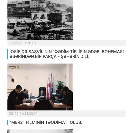
17:55 21.11.2020
İOSİF QRİŞAŞVİLİNİN “QƏDİM TİFLİSİN ƏDƏBİ BOHEMASI”
ƏSƏRİNDƏN BİR PARÇA - ŞƏHƏRİN DİLİ.
23:47 24.11.2020
“MER2” FİLMİNİN TƏQDİMATI OLUB.