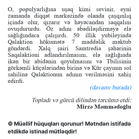
O, populyarlığına uşaq kimi sevinir, eyni
zamanda diqqət mərkəzində olanda çaşqınlıq
içində olur, qızarır və həyəcandan saqqalını
ovuşdururdu. Öz adını əbədiləşdirməyə elə
sağlığındaca çalışırdı. 50 illik yubileyində
Qalaktion hökumətə 7 maddəlik məktub
göndərdi. Xalq şairi Samtredia şəhərinin
Saqalaktioni adlandırılmasını, elə sağlığında
ikən bir abidənin qoyulmasını və Tbilisinin
görkəmli küçələrindən birinə və Kür çayının sol
sahilinə Qalaktionun adının verilməsini xahiş
edirdi.
(davamı burada)
Topladı və gürcü dilindən tərcümə etdi:
Mirzə Məmmədoğlu
© Müəllif hüquqları qorunur! Mətndən istifadə
etdikdə istinad mütləqdir!