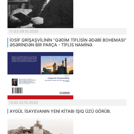
17:33 09.10.2020
İOSİF QRİŞAŞVİLİNİN “QƏDİM TİFLİSİN ƏDƏBİ BOHEMASI”
ƏSƏRİNDƏN BİR PARÇA - TİFLİS NAMİNƏ.
12:45 22.10.2020
AYGÜL İSAYEVANIN YENİ KİTABI İŞIQ ÜZÜ GÖRÜB.