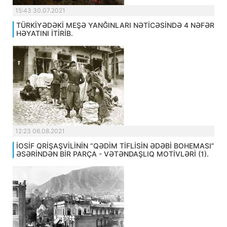
15:43 30.07.2021
TÜRKİYƏDƏKİ MEŞƏ YANĞINLARI NƏTİCƏSİNDƏ 4 NƏFƏR
HƏYATINI İTİRİB.
12:23 06.08.2021
İOSİF QRİŞAŞVİLİNİN “QƏDİM TİFLİSİN ƏDƏBİ BOHEMASI”
ƏSƏRİNDƏN BİR PARÇA - VƏTƏNDAŞLIQ MOTİVLƏRİ (1).