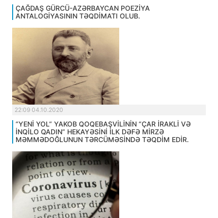
ÇAĞDAŞ GÜRCÜ-AZƏRBAYCAN POEZİYA
ANTALOGİYASININ TƏQDİMATI OLUB.
22:09 04.10.2020
“YENİ YOL” YAKOB QOQEBAŞVİLİNİN “ÇAR İRAKLİ VƏ
İNQİLO QADIN” HEKAYƏSİNİ İLK DƏFƏ MİRZƏ
MƏMMƏDOĞLUNUN TƏRCÜMƏSİNDƏ TƏQDİM EDİR.