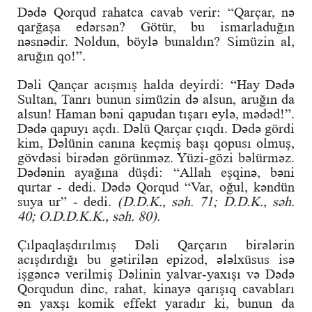
Dədə Qorqud rahatca cavab verir: “Qarçar, nə
qarğaşa edərsən? Götür, bu ismarladuğın
nəsnədir. Noldun, böylə bunaldın? Simüzin al,
aruğın qo!”.
Dəli Qançar acışmış halda deyirdi: “Hay Dədə
Sultan, Tanrı bunun simüzin də alsun, aruğın da
alsun! Haman bəni qapudan tışarı eylə, mədəd!”.
Dədə qapuyı açdı. Dəlü Qarçar çıqdı. Dədə gördi
kim, Dəlünin canına keçmiş başı qopusı olmuş,
gövdəsi birədən görünməz. Yüzi-gözi bəlürməz.
Dədənin ayağına düşdi: “Allah eşqinə, bəni
qurtar - dedi. Dədə Qorqud “Var, oğul, kəndün
suya ur” - dedi.
(D.D.K., səh. 71; D.D.K., səh.
40; O.D.D.K.K., səh. 80).
Çılpaqlaşdırılmış Dəli Qarçarın birələrin
acışdırdığı bu gətirilən epizod, ələlxüsus isə
işgəncə verilmiş Dəlinin yalvar-yaxışı və Dədə
Qorqudun dinc, rahat, kinayə qarışıq cavabları
ən yaxşı komik effekt yaradır ki, bunun da