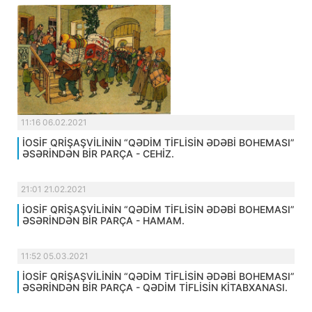
11:16 06.02.2021
İOSİF QRİŞAŞVİLİNİN “QƏDİM TİFLİSİN ƏDƏBİ BOHEMASI”
ƏSƏRİNDƏN BİR PARÇA - CEHİZ.
21:01 21.02.2021
İOSİF QRİŞAŞVİLİNİN “QƏDİM TİFLİSİN ƏDƏBİ BOHEMASI”
ƏSƏRİNDƏN BİR PARÇA - HAMAM.
11:52 05.03.2021
İOSİF QRİŞAŞVİLİNİN “QƏDİM TİFLİSİN ƏDƏBİ BOHEMASI”
ƏSƏRİNDƏN BİR PARÇA - QƏDİM TİFLİSİN KİTABXANASI.