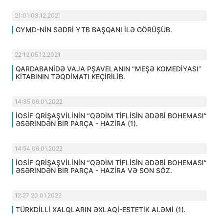
21:01 03.12.2021
GYMD-NİN SƏDRİ YTB BAŞQANI İLƏ GÖRÜŞÜB.
22:12 05.12.2021
QARDABANİDƏ VAJA PŞAVELANIN “MEŞƏ KOMEDİYASI”
KİTABININ TƏQDİMATI KEÇİRİLİB.
14:35 06.01.2022
İOSİF QRİŞAŞVİLİNİN “QƏDİM TİFLİSİN ƏDƏBİ BOHEMASI”
ƏSƏRİNDƏN BİR PARÇA - HAZİRA (1).
14:54 06.01.2022
İOSİF QRİŞAŞVİLİNİN “QƏDİM TİFLİSİN ƏDƏBİ BOHEMASI”
ƏSƏRİNDƏN BİR PARÇA - HAZİRA VƏ SON SÖZ.
12:27 20.01.2022
TÜRKDİLLİ XALQLARIN ƏXLAQİ-ESTETİK ALƏMİ (1).