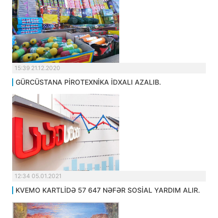
15:39 21.12.2020
GÜRCÜSTANA PİROTEXNİKA İDXALI AZALIB.
12:34 05.01.2021
KVEMO KARTLİDƏ 57 647 NƏFƏR SOSİAL YARDIM ALIR.