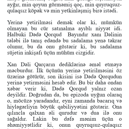
ayğır, min qoyun görməmiş qoç, min quyruqsuz-
qulaqsız köpək və min yetkinləşmiş birə istədi.
Yerinə yetirilməsi demək olar ki, mümkün
olmayan bu cür satınalma ayıblı niyyət idi.
Halbuki Dədə Qorqud Bayındır xanı Dəlinin
tələbi ilə tanış edəndə bu sadalama yenə təkrar
olunur, bu da onu göstərir ki, bu sadalama
süjetin inkişafı üçün mühüm cizgidir.
Xan Dəli Qarçarın dediklərinə əməl etməyə
məcburdur. İlk üçünün yerinə yetirilməsini öz
üzərinə götürür, son ikisini isə Dədə Qorqudun
yerinə yetirməsini hesab edir. Bu bir daha ondan
xəbər verir ki, Dədə Qorqud yalnız ozan
deyildir. Doğrudan da, bu epizoda uyğun olaraq
o, möcüzə yaradandır, eyni zamanda bacarıq və
hiyləgərliyin böyük qabiliyyətini göstərir. Ona
qılıncla qalxan əli qurudur və dua ilə onu
sağaldır. Lakin bu dəfə mənim üçün o
əhəmiyyətlidir ki, onun quyruqsuz-qulaqsız