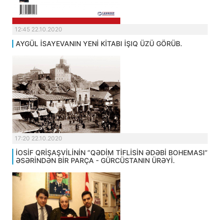
12:45 22.10.2020
AYGÜL İSAYEVANIN YENİ KİTABI İŞIQ ÜZÜ GÖRÜB.
17:20 22.10.2020
İOSİF QRİŞAŞVİLİNİN “QƏDİM TİFLİSİN ƏDƏBİ BOHEMASI”
ƏSƏRİNDƏN BİR PARÇA - GÜRCÜSTANIN ÜRƏYİ.