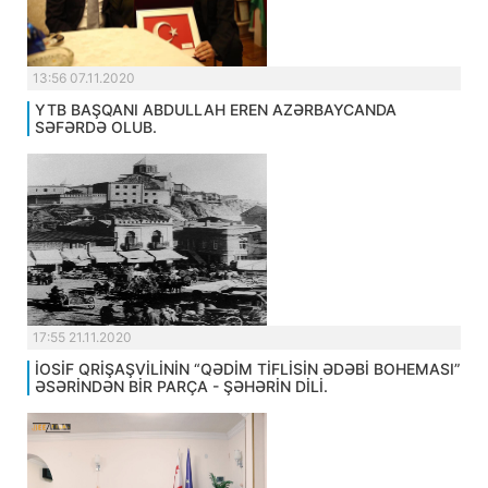
13:56 07.11.2020
YTB BAŞQANI ABDULLAH EREN AZƏRBAYCANDA
SƏFƏRDƏ OLUB.
17:55 21.11.2020
İOSİF QRİŞAŞVİLİNİN “QƏDİM TİFLİSİN ƏDƏBİ BOHEMASI”
ƏSƏRİNDƏN BİR PARÇA - ŞƏHƏRİN DİLİ.