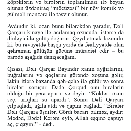
köpəklərin və birələrin toplanılması ilə bəyan
olunan üzdəniraq “möcüzəsi” bir növ komik və
gülməli mənzərə ilə təsvir olunur.
Aydındır ki, ozan bunu bilərəkdən yaradır, Dəli
Qarçarı kinayə ilə acılamaq oxucuda, istərsə də
dinləyicidə gülüş doğurur. Qeyd etmək lazımdır
ki, bu rəvayətdə başqa yerdə də fəaliyyətdə olan
qəhrəman gülüşün gücünə müraciət edir – bu
barədə aşağıda danışacağam.
Qısası, Dəli Qarçar Bayındır xanın ayğırlarını,
buğralarını və qoçlarını görəndə xoşuna gəlir,
lakin itlərə baxanda qəh-qəhə ilə gülür və sonra
birələri soruşur. Dədə Qorqud onu birələrin
olduğu bir yerə aparır və deyir: “Kökləri özün
seç, arıqları su apardı”. Sonra Dəli Qarçarı
çılpaqladı, ağıla atdı və qapını bağladı. “Birələr
Dəli Qarçara üşdilər. Gördi bacarı bilməz, aydır:
Mədəd, Dədə! Kərəm eylə, Allah eşqinə qapuyı
aç, çıqayın!” - dedi.