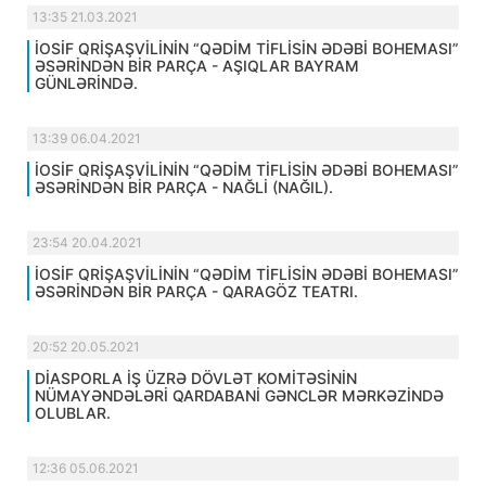
13:35 21.03.2021
İOSİF QRİŞAŞVİLİNİN “QƏDİM TİFLİSİN ƏDƏBİ BOHEMASI”
ƏSƏRİNDƏN BİR PARÇA - AŞIQLAR BAYRAM
GÜNLƏRİNDƏ.
13:39 06.04.2021
İOSİF QRİŞAŞVİLİNİN “QƏDİM TİFLİSİN ƏDƏBİ BOHEMASI”
ƏSƏRİNDƏN BİR PARÇA - NAĞLİ (NAĞIL).
23:54 20.04.2021
İOSİF QRİŞAŞVİLİNİN “QƏDİM TİFLİSİN ƏDƏBİ BOHEMASI”
ƏSƏRİNDƏN BİR PARÇA - QARAGÖZ TEATRI.
20:52 20.05.2021
DİASPORLA İŞ ÜZRƏ DÖVLƏT KOMİTƏSİNİN
NÜMAYƏNDƏLƏRİ QARDABANİ GƏNCLƏR MƏRKƏZİNDƏ
OLUBLAR.
12:36 05.06.2021