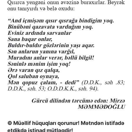
Qısırca yengəni onun əvəzinə buraxırlar. Beyrək
onu tanıyırdı və belə oxudu:
“And içmişəm qısır qısrağa bindigim yoq.
Binübəni qazavata varduğım yoq.
Eviniz ardında sarvanlar
Sana baqar onlar,
Buldır-buldır gözlərinin yaşı aqar.
Sən anlarun yanına varğıl,
Muradını anlar verər, bəllü bilgil!
Səninlə mənim işim yoq!
Ərə varan qız qalqa,
Qol saluban oynaya,
Mən qopuz çalam, - dedi”
(D.D.K., səh .83;
D.D.K., səh. 53; O.D.D.K.K., səh. 94).
Gürcü dilindən tərcümə edən: Mirzə
MƏMMƏDOĞLU
© Müəllif hüquqları qorunur! Mətndən istifadə
etdikdə istinad mütləqdir!