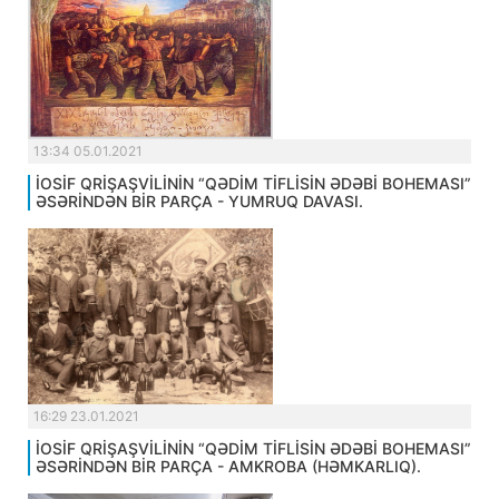
13:34 05.01.2021
İOSİF QRİŞAŞVİLİNİN “QƏDİM TİFLİSİN ƏDƏBİ BOHEMASI”
ƏSƏRİNDƏN BİR PARÇA - YUMRUQ DAVASI.
16:29 23.01.2021
İOSİF QRİŞAŞVİLİNİN “QƏDİM TİFLİSİN ƏDƏBİ BOHEMASI”
ƏSƏRİNDƏN BİR PARÇA - AMKROBA (HƏMKARLIQ).