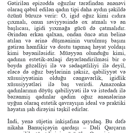
Gətirilən epizodda oğuzlar tərəfindən ənənəvi
olaraq qəbul edilən qadın tipi daha aydın şəkildə
özünü büruzə verir: O, igid oğuz kimi cıdıra
çıxmalı, onun səviyyəsində ox atmalı və ən
başlıcası, igidi yıxmağa gücü də çatmalıdır.
Ərindən erkən qalxan, ondan öncə atın belinə
atılan və ərinə düşməninin vurulmuş başını
gətirən həmfikir və dostu tapmaq həyat yoldaşı
kimi bəyəniləsidir. Müəyyən olunduğu kimi,
qadının estetik-əxlaqi dəyərləndirilməsi bir o
boyda gözəlliyi ilə və sədaqətliliyi ilə deyil,
eləcə də oğuz bəylərinin şəksiz, qabiliyyət və
xüsusiyyətinin olduğu cəngavərlik, igidlik
xüsusiyyətləri ilə baş verirdi. Amazonka
qadınlarının döyüş qabiliyyəti ilə və istedadı ilə
bəzənmiş qadınlar qədim oğuz ənənələrinə
uyğun olaraq estetik qavrayışın ideal və praktiki
həyatın şah dirəyini təşkil edirlər.
İndi, yenə süjetin inkişafına qayıdaq. Bu dəfə
nikaha Banuçiçəyin qardaşı – Dəli Qarçarın