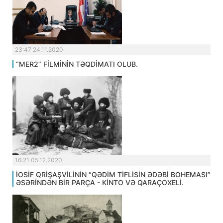
23:47 24.11.2020
“MER2” FİLMİNİN TƏQDİMATI OLUB.
16:21 05.12.2020
İOSİF QRİŞAŞVİLİNİN “QƏDİM TİFLİSİN ƏDƏBİ BOHEMASI”
ƏSƏRİNDƏN BİR PARÇA - KİNTO VƏ QARAÇOXELİ.