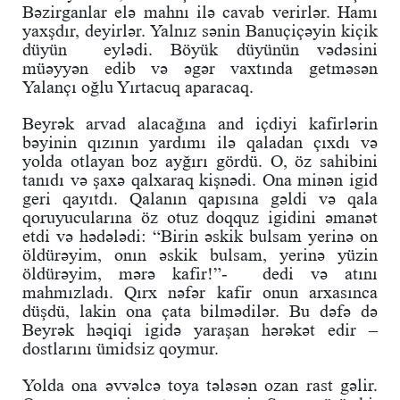
Bəzirganlar elə mahnı ilə cavab verirlər. Hamı
yaxşdır, deyirlər. Yalnız sənin Banuçiçəyin kiçik
düyün eylədi. Böyük düyünün vədəsini
müəyyən edib və əgər vaxtında getməsən
Yalançı oğlu Yırtacuq aparacaq.
Beyrək arvad alacağına and içdiyi kafirlərin
bəyinin qızının yardımı ilə qaladan çıxdı və
yolda otlayan boz ayğırı gördü. O, öz sahibini
tanıdı və şaxə qalxaraq kişnədi. Ona minən igid
geri qayıtdı. Qalanın qapısına gəldi və qala
qoruyucularına öz otuz doqquz igidini əmanət
etdi və hədələdi: “Birin əskik bulsam yerinə on
öldürəyim, onın əskik bulsam, yerinə yüzin
öldürəyim, mərə kafir!”- dedi və atını
mahmızladı. Qırx nəfər kafir onun arxasınca
düşdü, lakin ona çata bilmədilər. Bu dəfə də
Beyrək həqiqi igidə yaraşan hərəkət edir –
dostlarını ümidsiz qoymur.
Yolda ona əvvəlcə toya tələsən ozan rast gəlir.