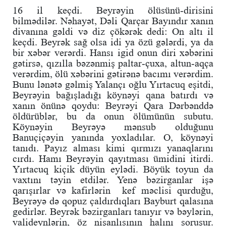
16 il keçdi. Beyrəyin ölüsünü-dirisini
bilmədilər. Nəhayət, Dəli Qarçar Bayındır xanın
divanına gəldi və diz çökərək dedi: On altı il
keçdi. Beyrək sağ olsa idi ya özü gələrdi, ya da
bir xəbər verərdi. Hansı igid onun diri xəbərini
gətirsə, qızılla bəzənmiş paltar-çuxa, altun-aqça
verərdim, ölü xəbərini gətirənə bacımı verərdim.
Bunu lənətə gəlmiş Yalançı oğlu Yırtacuq eşitdi,
Beyrəyin bağışladığı köynəyi qana batırdı və
xanın önünə qoydu: Beyrəyi Qara Dərbənddə
öldürüblər, bu da onun ölümünün subutu.
Köynəyin Beyrəyə mənsub olduğunu
Banuçiçəyin yanında yoxladılar. O, köynəyi
tanıdı. Payız alması kimi qırmızı yanaqlarını
cırdı. Hamı Beyrəyin qayıtması ümidini itirdi.
Yırtacuq kiçik düyün eylədi. Böyük toyun da
vaxtını təyin etdilər. Yenə bəzirganlar işə
qarışırlar və kafirlərin kef məclisi qurduğu,
Beyrəyə də qopuz çaldırdıqları Bayburt qalasına
gedirlər. Beyrək bəzirganları tanıyır və bəylərin,
valideynlərin, öz nişanlısının halını soruşur.