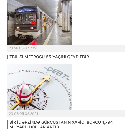
23:28 05.02.2021
TBİLİSİ METROSU 55 YAŞINI QEYD EDİR.
23:08 05.02.2021
BİR İL ƏRZİNDƏ GÜRCÜSTANIN XARİCİ BORCU 1,794
MİLYARD DOLLAR ARTIB.