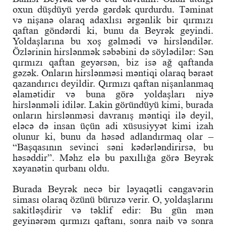
oxun düşdüyü yerdə gərdək qurdurdu. Təminat
və nişanə olaraq adaxlısı ərgənlik bir qırmızı
qaftan göndərdi ki, bunu da Beyrək geyindi.
Yoldaşlarına bu xoş gəlmədi və hirsləndilər.
Özlərinin hirslənmək səbəbini də söylədilər: Sən
qırmızı qaftan geyərsən, biz isə ağ qaftanda
gəzək. Onların hirslənməsi məntiqi olaraq bəraət
qazandırıcı deyildir. Qırmızı qaftan nişanlanmaq
əlamətidir və buna görə yoldaşları niyə
hirslənməli idilər. Lakin göründüyü kimi, burada
onların hirslənməsi davranış məntiqi ilə deyil,
eləcə də insan üçün adi xüsusiyyət kimi izah
olunur ki, bunu da həsəd adlandırmaq olar –
“Başqasının sevinci səni kədərləndirirsə, bu
həsəddir”. Məhz elə bu paxıllığa görə Beyrək
xəyanətin qurbanı oldu.
Burada Beyrək necə bir ləyaqətli cəngavərin
siması olaraq özünü büruzə verir. O, yoldaşlarını
sakitləşdirir və təklif edir: Bu gün mən
geyinərəm qırmızı qaftanı, sonra naib və sonra