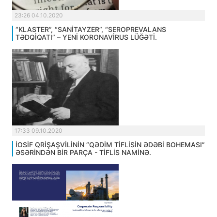
23:26 04.10.2020
“KLASTER”, “SANİTAYZER”, “SEROPREVALANS
TƏDQİQATI” – YENİ KORONAVİRUS LÜĞƏTİ.
17:33 09.10.2020
İOSİF QRİŞAŞVİLİNİN “QƏDİM TİFLİSİN ƏDƏBİ BOHEMASI”
ƏSƏRİNDƏN BİR PARÇA - TİFLİS NAMİNƏ.