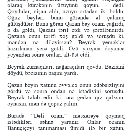
olaraq kürəkənin üzüyünü qoyun, - dedi.
Qoydular, nişan aldı, üzüyü ortadan iki böldü.
Oğuz bəyləri bunu görəndə əl çalaraq
gülüşdülər. Bunu görən Qazan bəy ozanı çağırdı,
o da gəldi, Qazanı tərif etdi və şərəfləndirdi.
Qazana onun tərifi xoş gəldi və soruşdu ki,
məndən nə diləyirsən? Beyrək yeməklər
hazırlanan yerə getdi. Özü yaxşıca doyunca
yeyəndən sonra oraları alt-üst etdi.
Beyrək zurnaçıları, nağaraçıları qovdu. Bəzisini
döydü, bəzisinin başını yardı.
Qazan bəyin xatunu əvvəlcə onun ədəbsizliyini
gördü və sonra ondan nə istədiyini soruşdu.
Beyrək tələb edir ki, ərə gedən qız qalxsın,
oynasın, mən də qopuz çalım.
Burada “Dəli ozanı” məsxərəyə qoymaq
istədikləri səhnə yaranır. Onlar ozanın
Banuçiçəyi tanımaması ümidi ilə bir xatun,