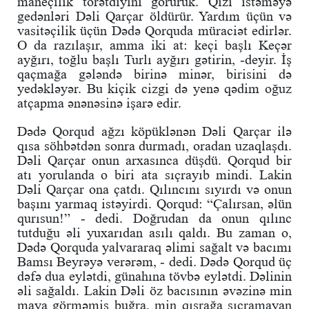
maneçilik törətdiyini görürük. Qızı istəməyə
gedənləri Dəli Qarçar öldürür. Yardım üçün və
vasitəçilik üçün Dədə Qorquda müraciət edirlər.
O da razılaşır, amma iki at: keçi başlı Keçər
ayğırı, toğlu başlı Turlı ayğırı gətirin, -deyir. İş
qaçmağa gələndə birinə minər, birisini də
yedəkləyər. Bu kiçik cizgi də yenə qədim oğuz
atçapma ənənəsinə işarə edir.
Dədə Qorqud ağzı köpüklənən Dəli Qarçar ilə
qısa söhbətdən sonra durmadı, oradan uzaqlaşdı.
Dəli Qarçar onun arxasınca düşdü. Qorqud bir
atı yorulanda o biri ata sıçrayıb mindi. Lakin
Dəli Qarçar ona çatdı. Qılıncını sıyırdı və onun
başını yarmaq istəyirdi. Qorqud: “Çalırsan, əlün
qurısun!” - dedi. Doğrudan da onun qılınc
tutduğu əli yuxarıdan asılı qaldı. Bu zaman o,
Dədə Qorquda yalvararaq əlimi sağalt və bacımı
Bamsı Beyrəyə verərəm, - dedi. Dədə Qorqud üç
dəfə dua eylətdi, günahına tövbə eylətdi. Dəlinin
əli sağaldı. Lakin Dəli öz bacısının əvəzinə min
maya görməmiş buğra, min qısrağa sıçramayan