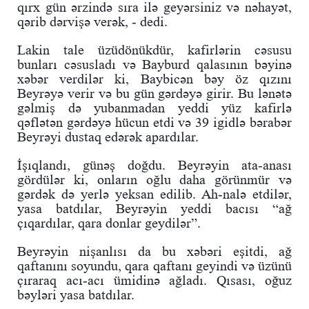
qırx gün ərzində sıra ilə geyərsiniz və nəhayət,
qərib dərvişə verək, - dedi.
Lakin tale üzüdönükdür, kafirlərin cəsusu
bunları cəsusladı və Bayburd qalasının bəyinə
xəbər verdilər ki, Baybicən bəy öz qızını
Beyrəyə verir və bu gün gərdəyə girir. Bu lənətə
gəlmiş də yubanmadan yeddi yüz kafirlə
qəflətən gərdəyə hücun etdi və 39 igidlə bərabər
Beyrəyi dustaq edərək apardılar.
İşıqlandı, günəş doğdu. Beyrəyin ata-anası
gördülər ki, onların oğlu daha görünmür və
gərdək də yerlə yeksan edilib. Ah-nalə etdilər,
yasa batdılar, Beyrəyin yeddi bacısı “ağ
çıqardılar, qara donlar geydilər”.
Beyrəyin nişanlısı da bu xəbəri eşitdi, ağ
qaftanını soyundu, qara qaftanı geyindi və üzünü
çıraraq acı-acı ümidinə ağladı. Qısası, oğuz
bəyləri yasa batdılar.