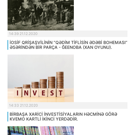
14:39 21.12.2020
İOSİF QRİŞAŞVİLİNİN “QƏDİM TİFLİSİN ƏDƏBİ BOHEMASI”
ƏSƏRİNDƏN BİR PARÇA - ĞEENOBA (XAN OYUNU).
14:33 21.12.2020
BİRBAŞA XARİCİ İNVESTİSİYALARIN HƏCMİNƏ GÖRƏ
KVEMO KARTLİ İKİNCİ YERDƏDİR.