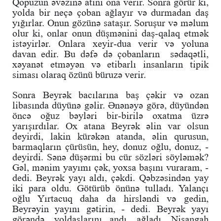
Qopuzun əvəzinə atını ona verir. Sonra görür ki,
yolda bir neçə çoban ağlayır və durmadan daş
yığırlar. Onun gözünə sataşır. Soruşur və məlum
olur ki, onlar onun düşmənini daş-qalaq etmək
istəyirlər. Onlara xeyir-dua verir və yoluna
davan edir. Bu dəfə də çobanların sədaqətli,
xəyanət etməyən və etibarlı insanların tipik
siması olaraq özünü büruzə verir.
Sonra Beyrək bacılarına baş çəkir və ozan
libasında düyünə gəlir. Ənənəyə görə, düyündən
öncə oğuz bəyləri bir-birilə oxatma üzrə
yarışırdılar. Ox atana Beyrək əlin var olsun
deyirdi, lakin kürəkən atanda, əlin qurusun,
barmaqların çürüsün, hey, donuz oğlu, donuz, -
deyirdi. Sənə düşərmi bu cür sözləri söyləmək?
Gəl, mənim yayımı çək, yoxsa başını vuraram, -
dedi. Beyrək yayı aldı, çəkdi. Qəbzəsindən yay
iki para oldu. Götürüb önünə tulladı. Yalançı
oğlu Yırtacuq daha da hirsləndi və gedin,
Beyrəyin yayını gətirin, - dedi. Beyrək yayı
görəndə, yoldaşlarını andı, ağladı. Nişangah