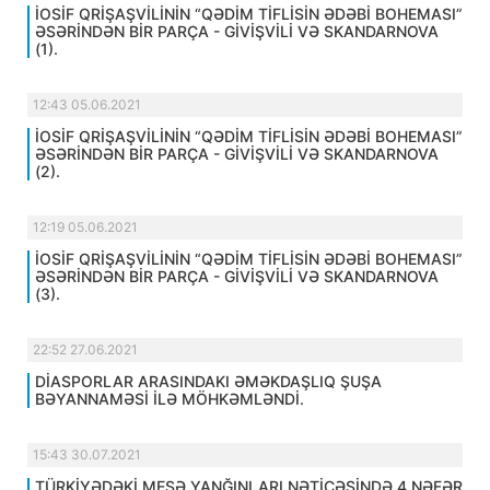
İOSİF QRİŞAŞVİLİNİN “QƏDİM TİFLİSİN ƏDƏBİ BOHEMASI”
ƏSƏRİNDƏN BİR PARÇA - GİVİŞVİLİ VƏ SKANDARNOVA
(1).
12:43 05.06.2021
İOSİF QRİŞAŞVİLİNİN “QƏDİM TİFLİSİN ƏDƏBİ BOHEMASI”
ƏSƏRİNDƏN BİR PARÇA - GİVİŞVİLİ VƏ SKANDARNOVA
(2).
12:19 05.06.2021
İOSİF QRİŞAŞVİLİNİN “QƏDİM TİFLİSİN ƏDƏBİ BOHEMASI”
ƏSƏRİNDƏN BİR PARÇA - GİVİŞVİLİ VƏ SKANDARNOVA
(3).
22:52 27.06.2021
DİASPORLAR ARASINDAKI ƏMƏKDAŞLIQ ŞUŞA
BƏYANNAMƏSİ İLƏ MÖHKƏMLƏNDİ.
15:43 30.07.2021
TÜRKİYƏDƏKİ MEŞƏ YANĞINLARI NƏTİCƏSİNDƏ 4 NƏFƏR