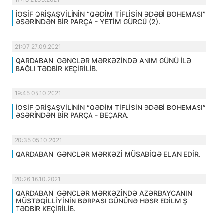
İOSİF QRİŞAŞVİLİNİN “QƏDİM TİFLİSİN ƏDƏBİ BOHEMASI”
ƏSƏRİNDƏN BİR PARÇA - YETİM GÜRCÜ (2).
21:07 27.09.2021
QARDABANİ GƏNCLƏR MƏRKƏZİNDƏ ANIM GÜNÜ İLƏ
BAĞLI TƏDBİR KEÇİRİLİB.
19:45 05.10.2021
İOSİF QRİŞAŞVİLİNİN “QƏDİM TİFLİSİN ƏDƏBİ BOHEMASI”
ƏSƏRİNDƏN BİR PARÇA - BEÇARA.
20:35 05.10.2021
QARDABANİ GƏNCLƏR MƏRKƏZİ MÜSABİQƏ ELAN EDİR.
20:26 16.10.2021
QARDABANİ GƏNCLƏR MƏRKƏZİNDƏ AZƏRBAYCANIN
MÜSTƏQİLLİYİNİN BƏRPASI GÜNÜNƏ HƏSR EDİLMİŞ
TƏDBİR KEÇİRİLİB.