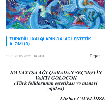
TÜRKDİLLİ XALQLARIN ƏXLAQİ-ESTETİK
ALƏMİ (9)
Digər
10:01 20.05.2022 |
2080
NƏ VAXTSA AĞI QARADAN SEÇMƏYİN
VAXTI GƏLƏCƏK
(Türk folklorunun estetikası və mənəvi
əqidəsi)
Elizbar CAVELİDZE