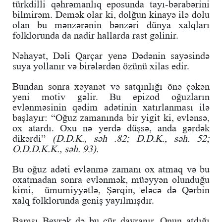
türkdilli qəhrəmanlıq eposunda tayı-bərabərini
bilmirəm. Demək olar ki, dolğun kinayə ilə dolu
olan bu mənzərənin bənzəri dünya xalqları
folklorunda da nadir hallarda rast gəlinir.
Nəhayət, Dəli Qarçar yenə Dədənin sayəsində
suya yollanır və birələrdən özünü xilas edir.
Bundan sonra xəyanət və satqınlığı önə çəkən
yeni motiv gəlir. Bu epizod oğuzların
evlənməsinin qədim adətinin xatırlanması ilə
başlayır: “Oğuz zamanında bir yigit ki, evlənsə,
ox atardı. Oxu nə yerdə düşsə, anda gərdək
dikərdi”
(D.D.K., səh .82; D.D.K., səh. 52;
O.D.D.K.K., səh. 93).
Bu oğuz adəti evlənmə zamanı ox atmaq və bu
oxatmadan sonra evlənmək, müəyyən olunduğu
kimi, ümumiyyətlə, Şərqin, eləcə də Qərbin
xalq folklorunda geniş yayılmışdır.
Bamsı Beyrək də bu cür davranır. Onun atdığı