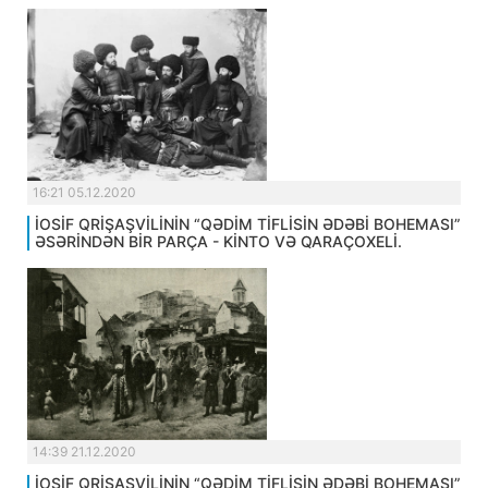
16:21 05.12.2020
İOSİF QRİŞAŞVİLİNİN “QƏDİM TİFLİSİN ƏDƏBİ BOHEMASI”
ƏSƏRİNDƏN BİR PARÇA - KİNTO VƏ QARAÇOXELİ.
14:39 21.12.2020
İOSİF QRİŞAŞVİLİNİN “QƏDİM TİFLİSİN ƏDƏBİ BOHEMASI”