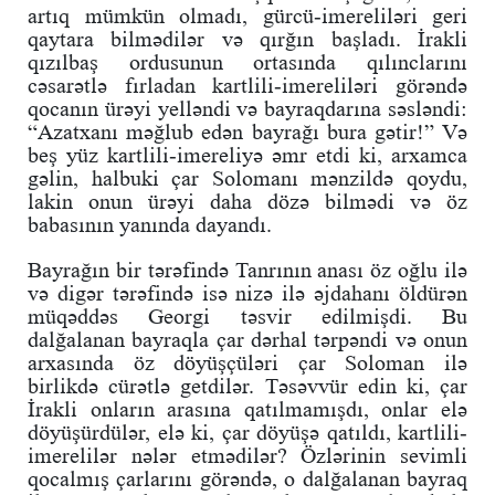
artıq mümkün olmadı, gürcü-imereliləri geri
qaytara bilmədilər və qırğın başladı. İrakli
qızılbaş ordusunun ortasında qılınclarını
cəsarətlə fırladan kartlili-imereliləri görəndə
qocanın ürəyi yelləndi və bayraqdarına səsləndi:
“Azatxanı məğlub edən bayrağı bura gətir!” Və
beş yüz kartlili-imereliyə əmr etdi ki, arxamca
gəlin, halbuki çar Solomanı mənzildə qoydu,
lakin onun ürəyi daha dözə bilmədi və öz
babasının yanında dayandı.
Bayrağın bir tərəfində Tanrının anası öz oğlu ilə
və digər tərəfində isə nizə ilə əjdahanı öldürən
müqəddəs Georgi təsvir edilmişdi. Bu
dalğalanan bayraqla çar dərhal tərpəndi və onun
arxasında öz döyüşçüləri çar Soloman ilə
birlikdə cürətlə getdilər. Təsəvvür edin ki, çar
İrakli onların arasına qatılmamışdı, onlar elə
döyüşürdülər, elə ki, çar döyüşə qatıldı, kartlili-
imerelilər nələr etmədilər? Özlərinin sevimli
qocalmış çarlarını görəndə, o dalğalanan bayraq