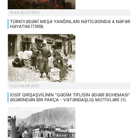
15:43 30.07.2021
TÜRKİYƏDƏKİ MEŞƏ YANĞINLARI NƏTİCƏSİNDƏ 4 NƏFƏR
HƏYATINI İTİRİB.
12:23 06.08.2021
İOSİF QRİŞAŞVİLİNİN “QƏDİM TİFLİSİN ƏDƏBİ BOHEMASI”
ƏSƏRİNDƏN BİR PARÇA - VƏTƏNDAŞLIQ MOTİVLƏRİ (1).