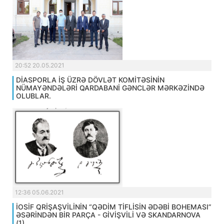
20:52 20.05.2021
DİASPORLA İŞ ÜZRƏ DÖVLƏT KOMİTƏSİNİN
NÜMAYƏNDƏLƏRİ QARDABANİ GƏNCLƏR MƏRKƏZİNDƏ
OLUBLAR.
12:36 05.06.2021
İOSİF QRİŞAŞVİLİNİN “QƏDİM TİFLİSİN ƏDƏBİ BOHEMASI”
ƏSƏRİNDƏN BİR PARÇA - GİVİŞVİLİ VƏ SKANDARNOVA
(1).