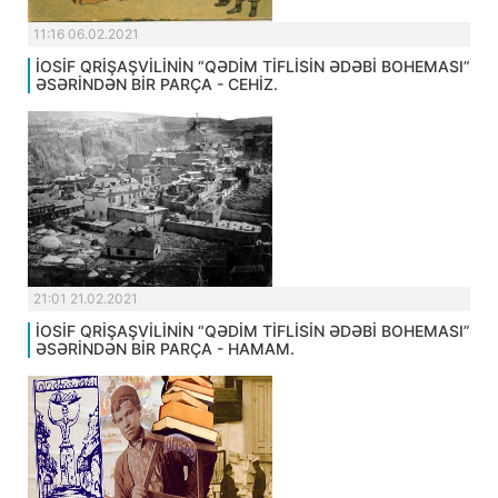
11:16 06.02.2021
İOSİF QRİŞAŞVİLİNİN “QƏDİM TİFLİSİN ƏDƏBİ BOHEMASI”
ƏSƏRİNDƏN BİR PARÇA - CEHİZ.
21:01 21.02.2021
İOSİF QRİŞAŞVİLİNİN “QƏDİM TİFLİSİN ƏDƏBİ BOHEMASI”
ƏSƏRİNDƏN BİR PARÇA - HAMAM.