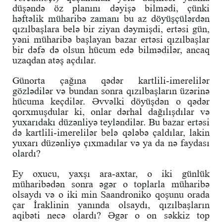
düşəndə öz planını dəyişə bilmədi, çünki
həftəlik müharibə zamanı bu az döyüşçülərdən
qızılbaşlara belə bir ziyan dəymişdi, ertəsi gün,
yəni müharibə başlayan bazar ertəsi qızılbaşlar
bir dəfə də olsun hücum edə bilmədilər, ancaq
uzaqdan atəş açdılar.
Günorta çağına qədər kartlili-imerelilər
gözlədilər və bundan sonra qızılbaşların üzərinə
hücuma keçdilər. Əvvəlki döyüşdən o qədər
qorxmuşdular ki, onlar dərhal dağılışdılar və
yuxarıdakı düzənliyə teyləndilər. Bu bazar ertəsi
də kartlili-imerelilər belə qələbə çaldılar, lakin
yuxarı düzənliyə çıxmadılar və ya da nə faydası
olardı?
Ey oxucu, yaxşı ara-axtar, o iki günlük
müharibədən sonra əgər o toplarla müharibə
olsaydı və o iki min Saandroniko qoşunu orada
çar İraklinin yanında olsaydı, qızılbaşların
aqibəti necə olardı? Əgər o on səkkiz top