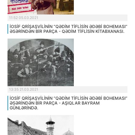
11:52 05.03.2021
İOSİF QRİŞAŞVİLİNİN “QƏDİM TİFLİSİN ƏDƏBİ BOHEMASI”
ƏSƏRİNDƏN BİR PARÇA - QƏDİM TİFLİSİN KİTABXANASI.
13:35 21.03.2021
İOSİF QRİŞAŞVİLİNİN “QƏDİM TİFLİSİN ƏDƏBİ BOHEMASI”
ƏSƏRİNDƏN BİR PARÇA - AŞIQLAR BAYRAM
GÜNLƏRİNDƏ.