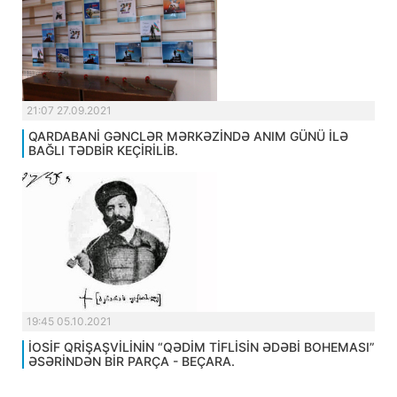
21:07 27.09.2021
QARDABANİ GƏNCLƏR MƏRKƏZİNDƏ ANIM GÜNÜ İLƏ
BAĞLI TƏDBİR KEÇİRİLİB.
19:45 05.10.2021
İOSİF QRİŞAŞVİLİNİN “QƏDİM TİFLİSİN ƏDƏBİ BOHEMASI”
ƏSƏRİNDƏN BİR PARÇA - BEÇARA.