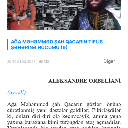
AĞA MƏHƏMMƏD ŞAH QACARIN TİFLİS
ŞƏHƏRİNƏ HÜCUMU (9)
Digər
20:59 01.03.2025 |
932
ALEKSANDRE ORBELİANİ
(əvvəli)
Ağa Məhəmməd şah Qacarın gözləri önünə
cürətlənmiş yeni dəstələr gəldilər; Fikirləşdilər
ki, onları diri-diri ələ keçirəcəyik, amma yenə
yaxına buraxana kimi tüfəngdən atəş açmadılar.