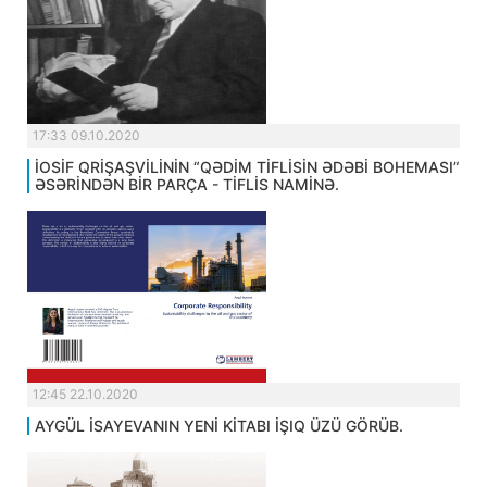
17:33 09.10.2020
İOSİF QRİŞAŞVİLİNİN “QƏDİM TİFLİSİN ƏDƏBİ BOHEMASI”
ƏSƏRİNDƏN BİR PARÇA - TİFLİS NAMİNƏ.
12:45 22.10.2020
AYGÜL İSAYEVANIN YENİ KİTABI İŞIQ ÜZÜ GÖRÜB.