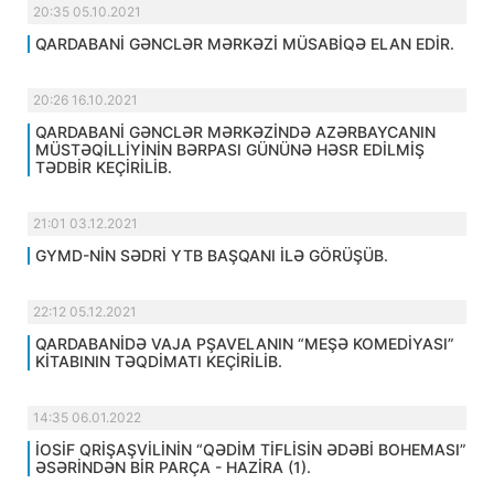
20:35 05.10.2021
QARDABANİ GƏNCLƏR MƏRKƏZİ MÜSABİQƏ ELAN EDİR.
20:26 16.10.2021
QARDABANİ GƏNCLƏR MƏRKƏZİNDƏ AZƏRBAYCANIN
MÜSTƏQİLLİYİNİN BƏRPASI GÜNÜNƏ HƏSR EDİLMİŞ
TƏDBİR KEÇİRİLİB.
21:01 03.12.2021
GYMD-NİN SƏDRİ YTB BAŞQANI İLƏ GÖRÜŞÜB.
22:12 05.12.2021
QARDABANİDƏ VAJA PŞAVELANIN “MEŞƏ KOMEDİYASI”
KİTABININ TƏQDİMATI KEÇİRİLİB.
14:35 06.01.2022
İOSİF QRİŞAŞVİLİNİN “QƏDİM TİFLİSİN ƏDƏBİ BOHEMASI”
ƏSƏRİNDƏN BİR PARÇA - HAZİRA (1).