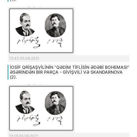
12:43 05.06.2021
İOSİF QRİŞAŞVİLİNİN “QƏDİM TİFLİSİN ƏDƏBİ BOHEMASI”
ƏSƏRİNDƏN BİR PARÇA - GİVİŞVİLİ VƏ SKANDARNOVA
(2).
12:19 05.06.2021