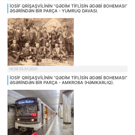
İOSİF QRİŞAŞVİLİNİN “QƏDİM TİFLİSİN ƏDƏBİ BOHEMASI”
ƏSƏRİNDƏN BİR PARÇA - YUMRUQ DAVASI.
16:29 23.01.2021
İOSİF QRİŞAŞVİLİNİN “QƏDİM TİFLİSİN ƏDƏBİ BOHEMASI”
ƏSƏRİNDƏN BİR PARÇA - AMKROBA (HƏMKARLIQ).