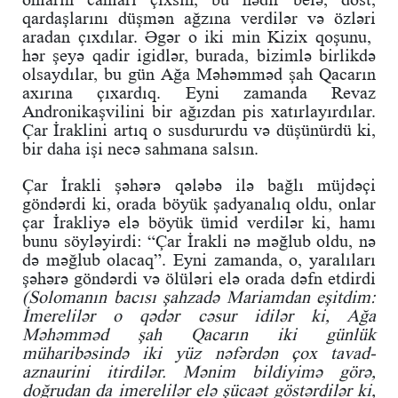
qardaşlarını düşmən ağzına verdilər və özləri
aradan çıxdılar. Əgər o iki min Kizix qoşunu,
hər şeyə qadir igidlər, burada, bizimlə birlikdə
olsaydılar, bu gün Ağa Məhəmməd şah Qacarın
axırına çıxardıq. Eyni zamanda Revaz
Andronikaşvilini bir ağızdan pis xatırlayırdılar.
Çar İraklini artıq o susdururdu və düşünürdü ki,
bir daha işi necə sahmana salsın.
Çar İrakli şəhərə qələbə ilə bağlı müjdəçi
göndərdi ki, orada böyük şadyanalıq oldu, onlar
çar İrakliyə elə böyük ümid verdilər ki, hamı
bunu söyləyirdi: “Çar İrakli nə məğlub oldu, nə
də məğlub olacaq”. Eyni zamanda, o, yaralıları
şəhərə göndərdi və ölüləri elə orada dəfn etdirdi
(Solomanın bacısı şahzadə Mariamdan eşitdim:
İmerelilər o qədər cəsur idilər ki, Ağa
Məhəmməd şah Qacarın iki günlük
müharibəsində iki yüz nəfərdən çox tavad-
aznaurini itirdilər. Mənim bildiyimə görə,
doğrudan da imerelilər elə şücaət göstərdilər ki,