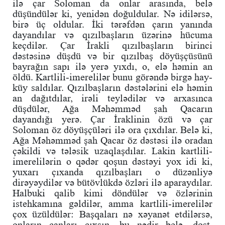
ilə çar Soloman da onlar arasında, belə
düşündülər ki, yenidən doğuldular. Nə idilərsə,
birə üç oldular. İki tərəfdən çarın yanında
dayandılar və qızılbaşların üzərinə hücuma
keçdilər. Çar İrakli qızılbaşların birinci
dəstəsinə düşdü və bir qızılbaş döyüşçüsünü
bayrağın sapı ilə yerə yıxdı, o, elə həmin an
öldü. Kartlili-imerelilər bunu görəndə birgə hay-
küy saldılar. Qızılbaşların dəstələrini elə həmin
an dağıtdılar, irəli teylədilər və arxasınca
düşdülər, Ağa Məhəmməd şah Qacarın
dayandığı yerə. Çar İraklinin özü və çar
Soloman öz döyüşçüləri ilə ora çıxdılar. Belə ki,
Ağa Məhəmməd şah Qacar öz dəstəsi ilə oradan
çəkildi və tələsik uzaqlaşdılar. Lakin kartlili-
imerelilərin o qədər qoşun dəstəyi yox idi ki,
yuxarı çıxanda qızılbaşları o düzənliyə
dirəyəydilər və bütövlükdə özləri ilə aparaydılar.
Halbuki qalib kimi döndülər və özlərinin
istehkamına gəldilər, amma kartlili-imerelilər
çox üzüldülər: Başqaları nə xəyanət etdilərsə,
onların canları çıxsın, bu nədir belə, dost,