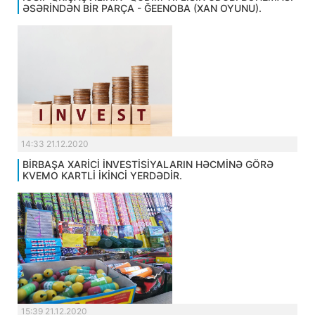
ƏSƏRİNDƏN BİR PARÇA - ĞEENOBA (XAN OYUNU).
14:33 21.12.2020
BİRBAŞA XARİCİ İNVESTİSİYALARIN HƏCMİNƏ GÖRƏ
KVEMO KARTLİ İKİNCİ YERDƏDİR.
15:39 21.12.2020