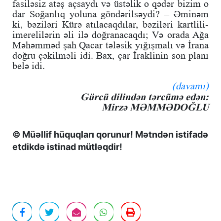
fasiləsiz atəş açsaydı və üstəlik o qədər bizim o
dar Soğanlıq yoluna göndərilsəydi? – Əminəm
ki, bəziləri Kürə atılacaqdılar, bəziləri kartlili-
imerelilərin əli ilə doğranacaqdı; Və orada Ağa
Məhəmməd şah Qacar tələsik yığışmalı və İrana
doğru çəkilməli idi. Bax, çar İraklinin son planı
belə idi.
(davamı)
Gürcü dilindən tərcümə edən:
Mirzə MƏMMƏDOĞLU
© Müəllif hüquqları qorunur! Mətndən istifadə
etdikdə istinad mütləqdir!