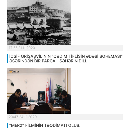
17:55 21.11.2020
İOSİF QRİŞAŞVİLİNİN “QƏDİM TİFLİSİN ƏDƏBİ BOHEMASI”
ƏSƏRİNDƏN BİR PARÇA - ŞƏHƏRİN DİLİ.
23:47 24.11.2020
“MER2” FİLMİNİN TƏQDİMATI OLUB.