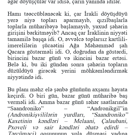
əgər döyüşçülər var idisə, çarın yanında idilər.
Hamı təəccüblənəcək ki, çar İrakli döyüşdüyü
yerə niyə topları aparmayıb, qızılbaşlarla
toplarla müharibəyə başlamayıb, yaxud şəhərin
girişini bərkitməyib? Ancaq çar İraklinin niyyəti
tamamilə başqa idi. O, əvvəlcə toplarsız kartlili-
imerelilərin şücaətini Ağa Məhəmməd şah
Qacara göstərməli idi. O, doğrudan da göstərdi,
birincini bazar günü və ikincini bazar ertəsi.
Belə ki, bu iki gündən sonra şəhərin topların
düzüldüyü girəcək yerini möhkəmləndirmək
niyyətində idi.
Bu planı məhz elə şənbə gününün axşamı həyata
keçirdi. O biri gün, bazar günü müharibə baş
verməli idi. Amma bazar günü səhər saatlarında
“Saandroniko” – “Andronikgil”in
(Andronikişvililərin yurdları, “Saandroniko”
Kaxetinin kəndləri – Melaani, Çalaubani,
Pxoveli və sair kəndləri əhatə edirdi –
Tərcüməçi)
qoşununun yola düşməsi yadına