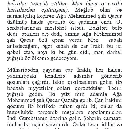
kartlilər təəccüb etdilər. Mən bunu o vaxtkı
kartlilərdən eşitmişəm).
Məğlub olan və
narahatçılıq keçirən Ağa Məhəmməd şah Qacar
üzülmüş halda çevrilib öz çadırına endi. O,
sərdarlarından məsləhət istədi. Bəziləri belə
dedi, bəziləri elə dedi, amma Ağa Məhəmməd
şah Qacar özü qərar verdi: Mən sabah
anladacağam, əgər sabah da çar İrakli bu işi
qəbul etsə, nəyi ki bu gün etdi, mən dərhal
yığışıb öz ölkəmə gedəcəyəm.
Müharibədən qayıdan çar İrakli, hər halda,
yaxınlıqdakı kəndlərə adamlar göndərib
qoşunları çağırdı, lakin qızılbaşların gəlişi ilə
bədxah niyyətlilər onları qorxutdular: Təcili
yığışıb gedin. İki yüz min adamla Ağa
Məhəmməd şah Qacar Qazağa gəlib. Çar İraklini
qoşunu ilə birlikdə ruhən qırdı ki, onlar da
bütövlükdə tərpənib meşələrə səpələnmişlər.
İndi Gürcüstanın üzərinə gəlir. Şəhərin camaatı
müharibə üçün yaramırdı. Onlar tacir idilər və