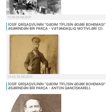
12:18 06.08.2021
İOSİF QRİŞAŞVİLİNİN “QƏDİM TİFLİSİN ƏDƏBİ BOHEMASI”
ƏSƏRİNDƏN BİR PARÇA - VƏTƏNDAŞLIQ MOTİVLƏRİ (2).
14:43 20.08.2021
İOSİF QRİŞAŞVİLİNİN “QƏDİM TİFLİSİN ƏDƏBİ BOHEMASI”
ƏSƏRİNDƏN BİR PARÇA - ANTON QANCİSKARELİ.