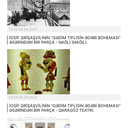
13:39 06.04.2021
İOSİF QRİŞAŞVİLİNİN “QƏDİM TİFLİSİN ƏDƏBİ BOHEMASI”
ƏSƏRİNDƏN BİR PARÇA - NAĞLİ (NAĞIL).
23:54 20.04.2021
İOSİF QRİŞAŞVİLİNİN “QƏDİM TİFLİSİN ƏDƏBİ BOHEMASI”
ƏSƏRİNDƏN BİR PARÇA - QARAGÖZ TEATRI.