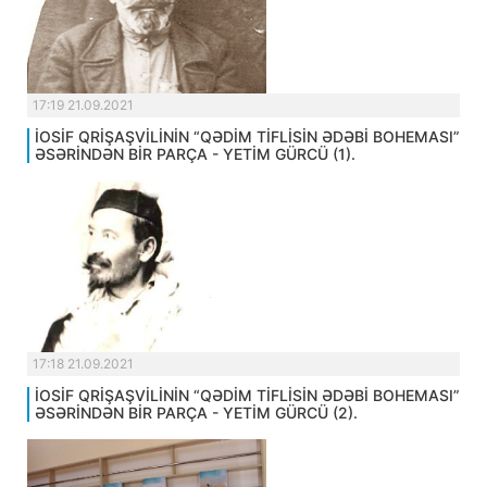
17:19 21.09.2021
İOSİF QRİŞAŞVİLİNİN “QƏDİM TİFLİSİN ƏDƏBİ BOHEMASI”
ƏSƏRİNDƏN BİR PARÇA - YETİM GÜRCÜ (1).
17:18 21.09.2021
İOSİF QRİŞAŞVİLİNİN “QƏDİM TİFLİSİN ƏDƏBİ BOHEMASI”
ƏSƏRİNDƏN BİR PARÇA - YETİM GÜRCÜ (2).