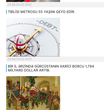
23:28 05.02.2021
TBİLİSİ METROSU 55 YAŞINI QEYD EDİR.
23:08 05.02.2021
BİR İL ƏRZİNDƏ GÜRCÜSTANIN XARİCİ BORCU 1,794
MİLYARD DOLLAR ARTIB.