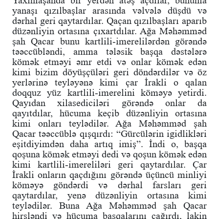
Yaxınlaşanda bir yerdən atəş açdılar, bununla
yanaşı qızılbaşlar arasında vəlvələ düşdü və
dərhal geri qaytardılar. Qaçan qızılbaşları aparıb
düzənliyin ortasına çıxartdılar. Ağa Məhəmməd
şah Qacar bunu kartlili-imerelilərdən görəndə
təəccübləndi, amma tələsik başqa dəstələrə
kömək etməyi əmr etdi və onlar kömək edən
kimi bizim döyüşçüləri geri döndərdilər və öz
yerlərinə teyləyənə kimi çar İrakli o qalan
doqquz yüz kartlili-imerelini köməyə yetirdi.
Qayıdan xilasediciləri görəndə onlar da
qayıtdılar, hücuma keçib düzənliyin ortasına
kimi onları teylədilər. Ağa Məhəmməd şah
Qacar təəccüblə qışqırdı: “Gürcülərin igidlikləri
eşitdiyimdən daha artıq imiş”. İndi o, başqa
qoşuna kömək etməyi dedi və qoşun kömək edən
kimi kartlili-imereliləri geri qaytardılar. Çar
İrakli onların qaçdığını görəndə üçüncü minliyi
köməyə göndərdi və dərhal farsları geri
qaytardılar, yenə düzənliyin ortasına kimi
teylədilər. Buna Ağa Məhəmməd şah Qacar
hirsləndi və hücuma başqalarını çağırdı, lakin