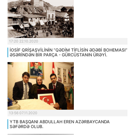
17:20 22.10.2020
İOSİF QRİŞAŞVİLİNİN “QƏDİM TİFLİSİN ƏDƏBİ BOHEMASI”
ƏSƏRİNDƏN BİR PARÇA - GÜRCÜSTANIN ÜRƏYİ.
13:56 07.11.2020
YTB BAŞQANI ABDULLAH EREN AZƏRBAYCANDA
SƏFƏRDƏ OLUB.