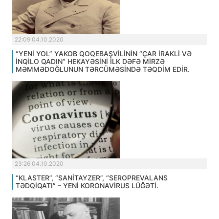
22:09 04.10.2020
“YENİ YOL” YAKOB QOQEBAŞVİLİNİN “ÇAR İRAKLİ VƏ
İNQİLO QADIN” HEKAYƏSİNİ İLK DƏFƏ MİRZƏ
MƏMMƏDOĞLUNUN TƏRCÜMƏSİNDƏ TƏQDİM EDİR.
23:26 04.10.2020
“KLASTER”, “SANİTAYZER”, “SEROPREVALANS
TƏDQİQATI” – YENİ KORONAVİRUS LÜĞƏTİ.