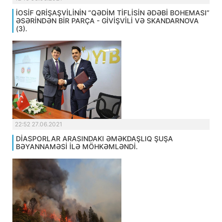
İOSİF QRİŞAŞVİLİNİN “QƏDİM TİFLİSİN ƏDƏBİ BOHEMASI”
ƏSƏRİNDƏN BİR PARÇA - GİVİŞVİLİ VƏ SKANDARNOVA
(3).
22:52 27.06.2021
DİASPORLAR ARASINDAKI ƏMƏKDAŞLIQ ŞUŞA
BƏYANNAMƏSİ İLƏ MÖHKƏMLƏNDİ.