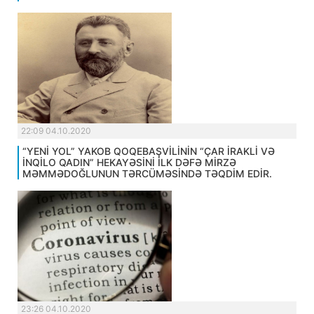
22:09 04.10.2020
“YENİ YOL” YAKOB QOQEBAŞVİLİNİN “ÇAR İRAKLİ VƏ
İNQİLO QADIN” HEKAYƏSİNİ İLK DƏFƏ MİRZƏ
MƏMMƏDOĞLUNUN TƏRCÜMƏSİNDƏ TƏQDİM EDİR.
23:26 04.10.2020