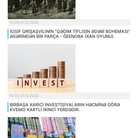
14:39 21.12.2020
İOSİF QRİŞAŞVİLİNİN “QƏDİM TİFLİSİN ƏDƏBİ BOHEMASI”
ƏSƏRİNDƏN BİR PARÇA - ĞEENOBA (XAN OYUNU).
14:33 21.12.2020
BİRBAŞA XARİCİ İNVESTİSİYALARIN HƏCMİNƏ GÖRƏ
KVEMO KARTLİ İKİNCİ YERDƏDİR.