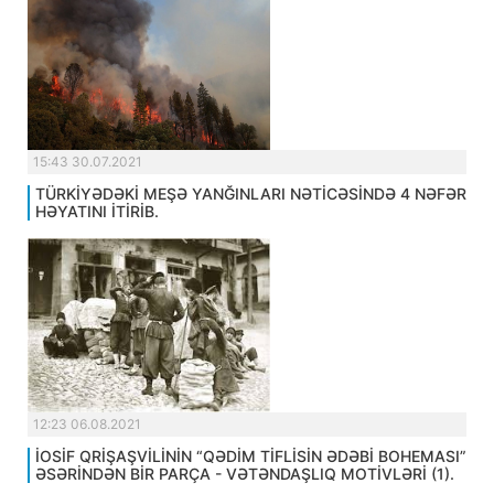
15:43 30.07.2021
TÜRKİYƏDƏKİ MEŞƏ YANĞINLARI NƏTİCƏSİNDƏ 4 NƏFƏR
HƏYATINI İTİRİB.
12:23 06.08.2021
İOSİF QRİŞAŞVİLİNİN “QƏDİM TİFLİSİN ƏDƏBİ BOHEMASI”
ƏSƏRİNDƏN BİR PARÇA - VƏTƏNDAŞLIQ MOTİVLƏRİ (1).