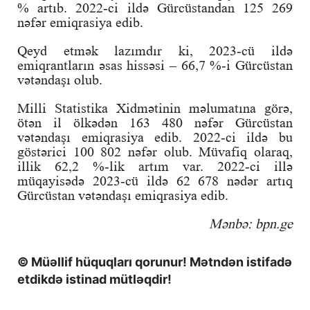
% artıb. 2022-ci ildə Gürcüstandan 125 269
nəfər emiqrasiya edib.
Qeyd etmək lazımdır ki, 2023-cü ildə
emiqrantların əsas hissəsi – 66,7 %-i Gürcüstan
vətəndaşı olub.
Milli Statistika Xidmətinin məlumatına görə,
ötən il ölkədən 163 480 nəfər Gürcüstan
vətəndaşı emiqrasiya edib. 2022-ci ildə bu
göstərici 100 802 nəfər olub. Müvafiq olaraq,
illik 62,2 %-lik artım var. 2022-ci illə
müqayisədə 2023-cü ildə 62 678 nədər artıq
Gürcüstan vətəndaşı emiqrasiya edib.
Mənbə: bpn.ge
© Müəllif hüquqları qorunur! Mətndən istifadə
etdikdə istinad mütləqdir!