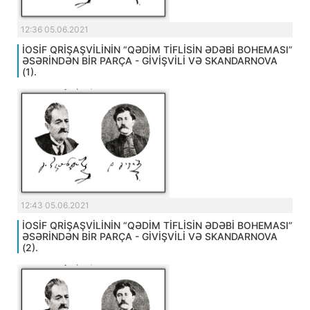
12:36 05.06.2021
İOSİF QRİŞAŞVİLİNİN “QƏDİM TİFLİSİN ƏDƏBİ BOHEMASI”
ƏSƏRİNDƏN BİR PARÇA - GİVİŞVİLİ VƏ SKANDARNOVA
(1).
12:43 05.06.2021
İOSİF QRİŞAŞVİLİNİN “QƏDİM TİFLİSİN ƏDƏBİ BOHEMASI”
ƏSƏRİNDƏN BİR PARÇA - GİVİŞVİLİ VƏ SKANDARNOVA
(2).