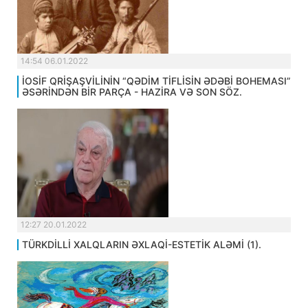
14:54 06.01.2022
İOSİF QRİŞAŞVİLİNİN “QƏDİM TİFLİSİN ƏDƏBİ BOHEMASI”
ƏSƏRİNDƏN BİR PARÇA - HAZİRA VƏ SON SÖZ.
12:27 20.01.2022
TÜRKDİLLİ XALQLARIN ƏXLAQİ-ESTETİK ALƏMİ (1).