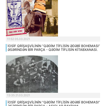
11:52 05.03.2021
İOSİF QRİŞAŞVİLİNİN “QƏDİM TİFLİSİN ƏDƏBİ BOHEMASI”
ƏSƏRİNDƏN BİR PARÇA - QƏDİM TİFLİSİN KİTABXANASI.
13:35 21.03.2021
İOSİF QRİŞAŞVİLİNİN “QƏDİM TİFLİSİN ƏDƏBİ BOHEMASI”
ƏSƏRİNDƏN BİR PARÇA - AŞIQLAR BAYRAM