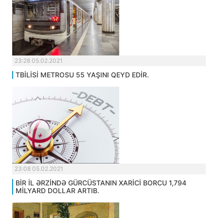
23:28 05.02.2021
TBİLİSİ METROSU 55 YAŞINI QEYD EDİR.
23:08 05.02.2021
BİR İL ƏRZİNDƏ GÜRCÜSTANIN XARİCİ BORCU 1,794
MİLYARD DOLLAR ARTIB.