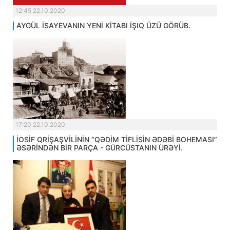
12:45 22.10.2020
AYGÜL İSAYEVANIN YENİ KİTABI İŞIQ ÜZÜ GÖRÜB.
17:20 22.10.2020
İOSİF QRİŞAŞVİLİNİN “QƏDİM TİFLİSİN ƏDƏBİ BOHEMASI”
ƏSƏRİNDƏN BİR PARÇA - GÜRCÜSTANIN ÜRƏYİ.