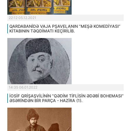
22:12 05.12.2021
QARDABANİDƏ VAJA PŞAVELANIN “MEŞƏ KOMEDİYASI”
KİTABININ TƏQDİMATI KEÇİRİLİB.
14:35 06.01.2022
İOSİF QRİŞAŞVİLİNİN “QƏDİM TİFLİSİN ƏDƏBİ BOHEMASI”
ƏSƏRİNDƏN BİR PARÇA - HAZİRA (1).