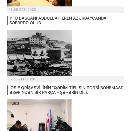
13:56 07.11.2020
YTB BAŞQANI ABDULLAH EREN AZƏRBAYCANDA
SƏFƏRDƏ OLUB.
17:55 21.11.2020
İOSİF QRİŞAŞVİLİNİN “QƏDİM TİFLİSİN ƏDƏBİ BOHEMASI”
ƏSƏRİNDƏN BİR PARÇA - ŞƏHƏRİN DİLİ.