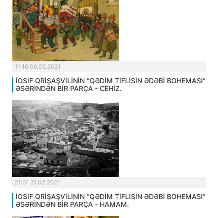
11:16 06.02.2021
İOSİF QRİŞAŞVİLİNİN “QƏDİM TİFLİSİN ƏDƏBİ BOHEMASI”
ƏSƏRİNDƏN BİR PARÇA - CEHİZ.
21:01 21.02.2021
İOSİF QRİŞAŞVİLİNİN “QƏDİM TİFLİSİN ƏDƏBİ BOHEMASI”
ƏSƏRİNDƏN BİR PARÇA - HAMAM.