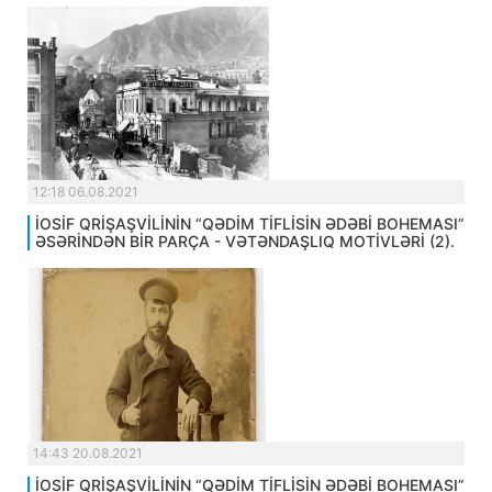
12:18 06.08.2021
İOSİF QRİŞAŞVİLİNİN “QƏDİM TİFLİSİN ƏDƏBİ BOHEMASI”
ƏSƏRİNDƏN BİR PARÇA - VƏTƏNDAŞLIQ MOTİVLƏRİ (2).
14:43 20.08.2021
İOSİF QRİŞAŞVİLİNİN “QƏDİM TİFLİSİN ƏDƏBİ BOHEMASI”