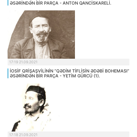
ƏSƏRİNDƏN BİR PARÇA - ANTON QANCİSKARELİ.
17:19 21.09.2021
İOSİF QRİŞAŞVİLİNİN “QƏDİM TİFLİSİN ƏDƏBİ BOHEMASI”
ƏSƏRİNDƏN BİR PARÇA - YETİM GÜRCÜ (1).
17:18 21.09.2021