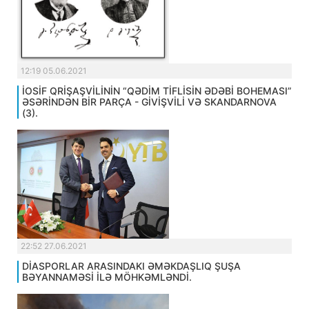
12:19 05.06.2021
İOSİF QRİŞAŞVİLİNİN “QƏDİM TİFLİSİN ƏDƏBİ BOHEMASI”
ƏSƏRİNDƏN BİR PARÇA - GİVİŞVİLİ VƏ SKANDARNOVA
(3).
22:52 27.06.2021
DİASPORLAR ARASINDAKI ƏMƏKDAŞLIQ ŞUŞA
BƏYANNAMƏSİ İLƏ MÖHKƏMLƏNDİ.