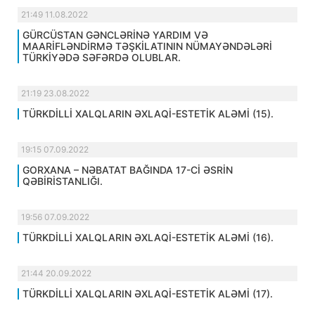
21:49 11.08.2022
GÜRCÜSTAN GƏNCLƏRİNƏ YARDIM VƏ
MAARİFLƏNDİRMƏ TƏŞKİLATININ NÜMAYƏNDƏLƏRİ
TÜRKİYƏDƏ SƏFƏRDƏ OLUBLAR.
21:19 23.08.2022
TÜRKDİLLİ XALQLARIN ƏXLAQİ-ESTETİK ALƏMİ (15).
19:15 07.09.2022
GORXANA – NƏBATAT BAĞINDA 17-Cİ ƏSRİN
QƏBİRİSTANLIĞI.
19:56 07.09.2022
TÜRKDİLLİ XALQLARIN ƏXLAQİ-ESTETİK ALƏMİ (16).
21:44 20.09.2022
TÜRKDİLLİ XALQLARIN ƏXLAQİ-ESTETİK ALƏMİ (17).