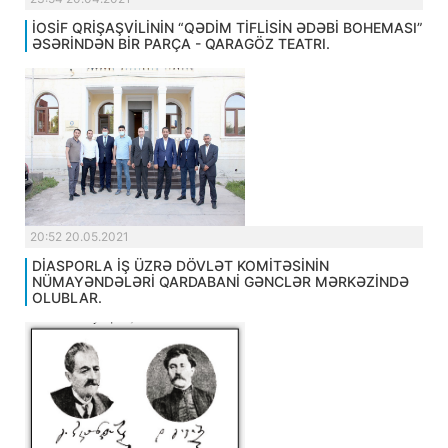
İOSİF QRİŞAŞVİLİNİN “QƏDİM TİFLİSİN ƏDƏBİ BOHEMASI”
ƏSƏRİNDƏN BİR PARÇA - QARAGÖZ TEATRI.
20:52 20.05.2021
DİASPORLA İŞ ÜZRƏ DÖVLƏT KOMİTƏSİNİN
NÜMAYƏNDƏLƏRİ QARDABANİ GƏNCLƏR MƏRKƏZİNDƏ
OLUBLAR.