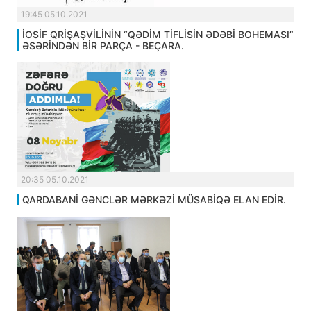
19:45 05.10.2021
İOSİF QRİŞAŞVİLİNİN “QƏDİM TİFLİSİN ƏDƏBİ BOHEMASI”
ƏSƏRİNDƏN BİR PARÇA - BEÇARA.
20:35 05.10.2021
QARDABANİ GƏNCLƏR MƏRKƏZİ MÜSABİQƏ ELAN EDİR.