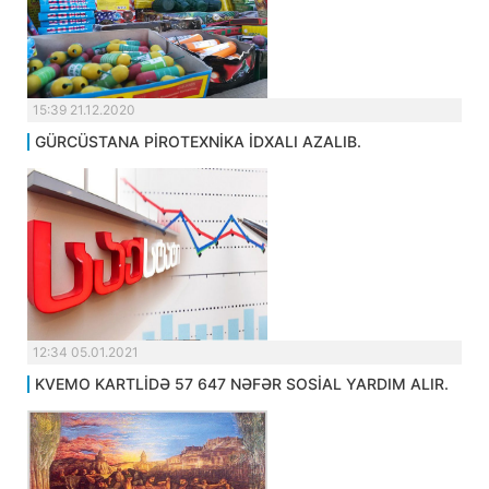
15:39 21.12.2020
GÜRCÜSTANA PİROTEXNİKA İDXALI AZALIB.
12:34 05.01.2021
KVEMO KARTLİDƏ 57 647 NƏFƏR SOSİAL YARDIM ALIR.