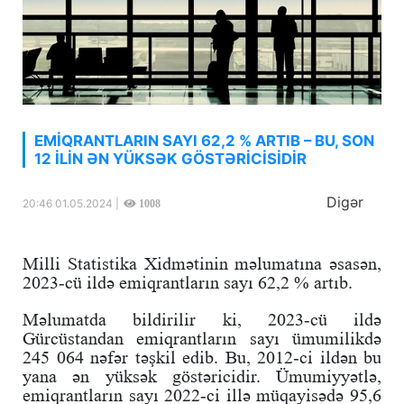
EMİQRANTLARIN SAYI 62,2 % ARTIB – BU, SON
12 İLİN ƏN YÜKSƏK GÖSTƏRİCİSİDİR
Digər
20:46 01.05.2024 |
1008
Milli Statistika Xidmətinin məlumatına əsasən,
2023-cü ildə emiqrantların sayı 62,2 % artıb.
Məlumatda bildirilir ki, 2023-cü ildə
Gürcüstandan emiqrantların sayı ümumilikdə
245 064 nəfər təşkil edib. Bu, 2012-ci ildən bu
yana ən yüksək göstəricidir. Ümumiyyətlə,
emiqrantların sayı 2022-ci illə müqayisədə 95,6