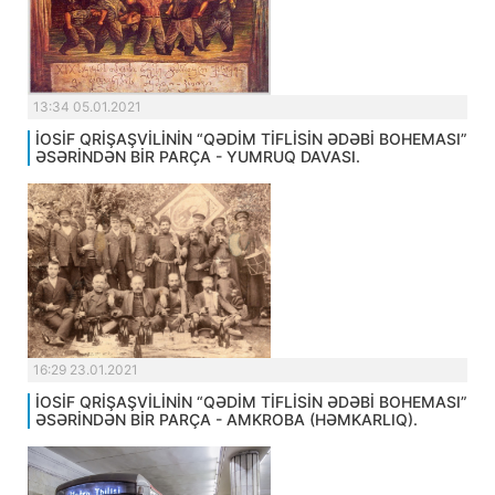
13:34 05.01.2021
İOSİF QRİŞAŞVİLİNİN “QƏDİM TİFLİSİN ƏDƏBİ BOHEMASI”
ƏSƏRİNDƏN BİR PARÇA - YUMRUQ DAVASI.
16:29 23.01.2021
İOSİF QRİŞAŞVİLİNİN “QƏDİM TİFLİSİN ƏDƏBİ BOHEMASI”
ƏSƏRİNDƏN BİR PARÇA - AMKROBA (HƏMKARLIQ).