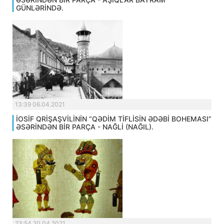
GÜNLƏRİNDƏ.
13:39 06.04.2021
İOSİF QRİŞAŞVİLİNİN “QƏDİM TİFLİSİN ƏDƏBİ BOHEMASI”
ƏSƏRİNDƏN BİR PARÇA - NAĞLİ (NAĞIL).
23:54 20.04.2021