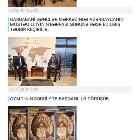
20:26 16.10.2021
QARDABANİ GƏNCLƏR MƏRKƏZİNDƏ AZƏRBAYCANIN
MÜSTƏQİLLİYİNİN BƏRPASI GÜNÜNƏ HƏSR EDİLMİŞ
TƏDBİR KEÇİRİLİB.
21:01 03.12.2021
GYMD-NİN SƏDRİ YTB BAŞQANI İLƏ GÖRÜŞÜB.