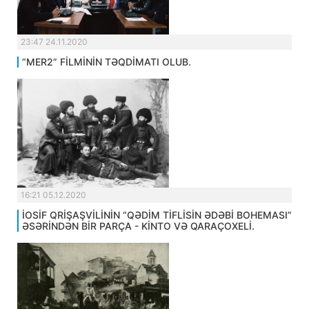
23:47 24.11.2020
“MER2” FİLMİNİN TƏQDİMATI OLUB.
16:21 05.12.2020
İOSİF QRİŞAŞVİLİNİN “QƏDİM TİFLİSİN ƏDƏBİ BOHEMASI”
ƏSƏRİNDƏN BİR PARÇA - KİNTO VƏ QARAÇOXELİ.