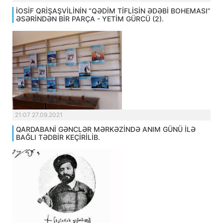
İOSİF QRİŞAŞVİLİNİN “QƏDİM TİFLİSİN ƏDƏBİ BOHEMASI”
ƏSƏRİNDƏN BİR PARÇA - YETİM GÜRCÜ (2).
21:07 27.09.2021
QARDABANİ GƏNCLƏR MƏRKƏZİNDƏ ANIM GÜNÜ İLƏ
BAĞLI TƏDBİR KEÇİRİLİB.