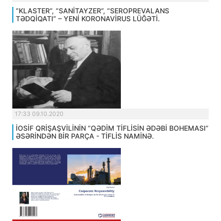
“KLASTER”, “SANİTAYZER”, “SEROPREVALANS
TƏDQİQATI” – YENİ KORONAVİRUS LÜĞƏTİ.
17:33 09.10.2020
İOSİF QRİŞAŞVİLİNİN “QƏDİM TİFLİSİN ƏDƏBİ BOHEMASI”
ƏSƏRİNDƏN BİR PARÇA - TİFLİS NAMİNƏ.