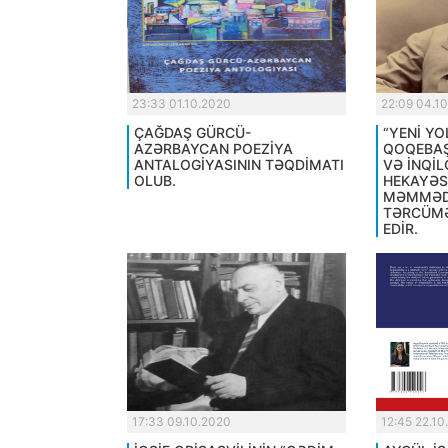
23:33 01.10.2020
22:09 04.1
ÇAĞDAŞ GÜRCÜ-
“YENİ YO
AZƏRBAYCAN POEZİYA
QOQEBAŞV
ANTALOGİYASININ TƏQDİMATI
VƏ İNQİL
OLUB.
HEKAYƏSİ
MƏMMƏD
TƏRCÜMƏ
EDİR.
17:33 09.10.2020
12:45 22.10