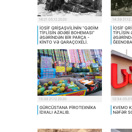
16:21 05.12.2020
14:39 21.12
İOSİF QRİŞAŞVİLİNİN “QƏDİM
İOSİF QR
TİFLİSİN ƏDƏBİ BOHEMASI”
TİFLİSİN
ƏSƏRİNDƏN BİR PARÇA -
ƏSƏRİNDƏ
KİNTO VƏ QARAÇOXELİ.
ĞEENOBA
15:39 21.12.2020
12:34 05.01
GÜRCÜSTANA PİROTEXNİKA
KVEMO K
İDXALI AZALIB.
NƏFƏR SO