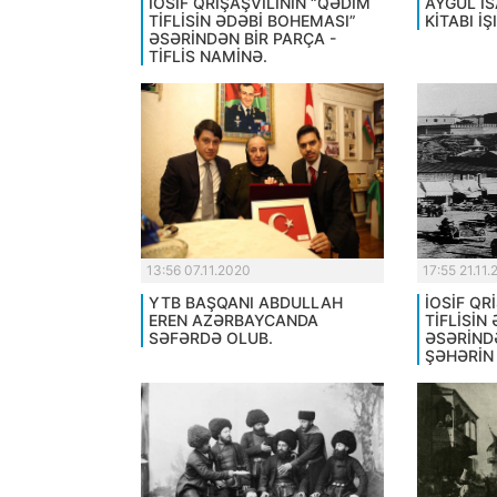
İOSİF QRİŞAŞVİLİNİN “QƏDİM
AYGÜL İS
TİFLİSİN ƏDƏBİ BOHEMASI”
KİTABI İ
ƏSƏRİNDƏN BİR PARÇA -
TİFLİS NAMİNƏ.
13:56 07.11.2020
17:55 21.11
YTB BAŞQANI ABDULLAH
İOSİF QR
EREN AZƏRBAYCANDA
TİFLİSİN
SƏFƏRDƏ OLUB.
ƏSƏRİNDƏ
ŞƏHƏRİN 