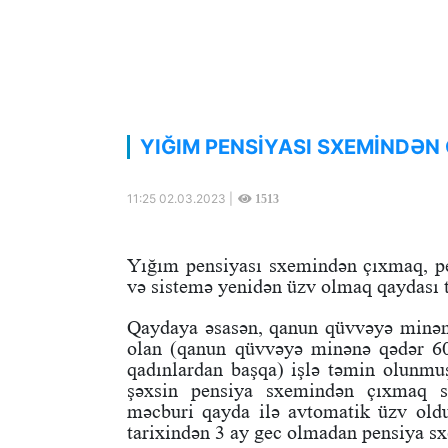
YIĞIM PENSİYASI SXEMİNDƏN
11:25 02.03.2023 |
1513
Yığım pensiyası sxemindən çıxmaq, pen
və sistemə yenidən üzv olmaq qaydası t
Qaydaya əsasən, qanun qüvvəyə minənə
olan (qanun qüvvəyə minənə qədər 6
qadınlardan başqa) işlə təmin olunmu
şəxsin pensiya sxemindən çıxmaq s
məcburi qayda ilə avtomatik üzv old
tarixindən 3 ay gec olmadan pensiya sx