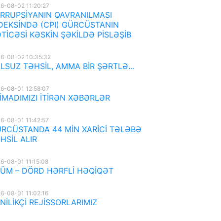
6-08-02 11:20:27
RRUPSİYANIN QAVRANILMASI
DEKSİNDƏ (CPI) GÜRCÜSTANIN
TİCƏSİ KƏSKİN ŞƏKİLDƏ PİSLƏŞİB
6-08-02 10:35:32
LSUZ TƏHSİL, AMMA BİR ŞƏRTLƏ...
6-08-01 12:58:07
İMADIMIZI İTİRƏN XƏBƏRLƏR
6-08-01 11:42:57
RCÜSTANDA 44 MİN XARİCİ TƏLƏBƏ
HSİL ALIR
6-08-01 11:15:08
ÜM – DÖRD HƏRFLİ HƏQİQƏT
6-08-01 11:02:16
NİLİKÇİ REJİSSORLARIMIZ