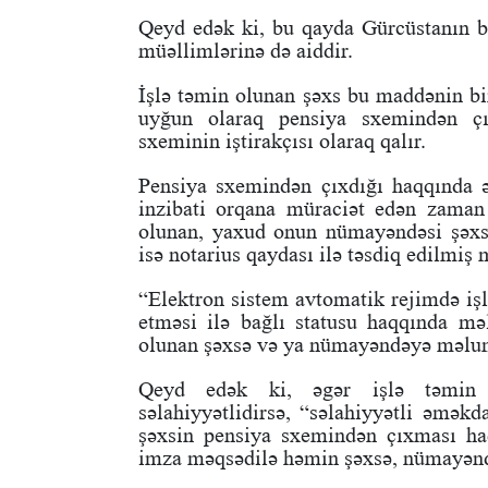
Qeyd edək ki, bu qayda Gürcüstanın b
müəllimlərinə də aiddir.
İşlə təmin olunan şəxs bu maddənin bi
uyğun olaraq pensiya sxemindən ç
sxeminin iştirakçısı olaraq qalır.
Pensiya sxemindən çıxdığı haqqında ər
inzibati orqana müraciət edən zaman 
olunan, yaxud onun nümayəndəsi şəxs
isə notarius qaydası ilə təsdiq edilmiş
“Elektron sistem avtomatik rejimdə işl
etməsi ilə bağlı statusu haqqında mə
olunan şəxsə və ya nümayəndəyə məluma
Qeyd edək ki, əgər işlə təmin 
səlahiyyətlidirsə, “səlahiyyətli əməkd
şəxsin pensiya sxemindən çıxması haq
imza məqsədilə həmin şəxsə, nümayənd