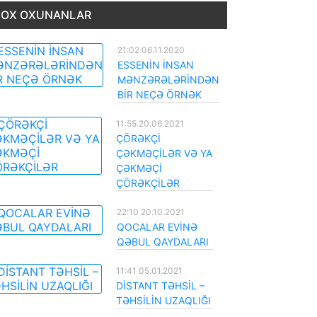
OX OXUNANLAR
21:02 06.11.2020
ESSENİN İNSAN
MƏNZƏRƏLƏRİNDƏN
BİR NEÇƏ ÖRNƏK
11:55 20.06.2021
ÇÖRƏKÇİ
ÇƏKMƏÇİLƏR VƏ YA
ÇƏKMƏÇİ
ÇÖRƏKÇİLƏR
22:10 20.10.2021
QOCALAR EVİNƏ
QƏBUL QAYDALARI
11:41 05.01.2021
DİSTANT TƏHSİL –
TƏHSİLİN UZAQLIĞI