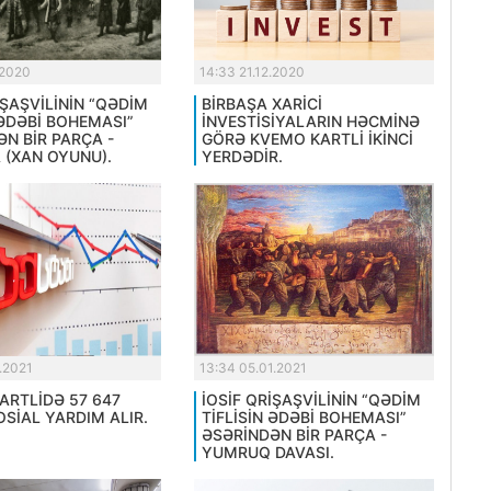
.2020
14:33 21.12.2020
İŞAŞVİLİNİN “QƏDİM
BİRBAŞA XARİCİ
 ƏDƏBİ BOHEMASI”
İNVESTİSİYALARIN HƏCMİNƏ
N BİR PARÇA -
GÖRƏ KVEMO KARTLİ İKİNCİ
 (XAN OYUNU).
YERDƏDİR.
.2021
13:34 05.01.2021
ARTLİDƏ 57 647
İOSİF QRİŞAŞVİLİNİN “QƏDİM
SİAL YARDIM ALIR.
TİFLİSİN ƏDƏBİ BOHEMASI”
ƏSƏRİNDƏN BİR PARÇA -
YUMRUQ DAVASI.