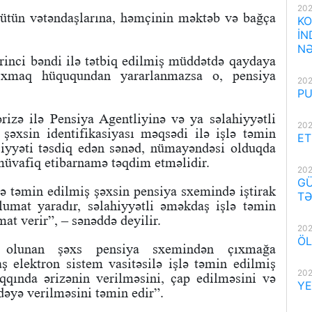
202
ütün vətəndaşlarına, həmçinin məktəb və bağça
KO
İN
NƏ
rinci bəndi ilə tətbiq edilmiş müddətdə qaydaya
ıxmaq hüququndan yararlanmazsa o, pensiya
202
PU
izə ilə Pensiya Agentliyinə və ya səlahiyyətli
202
şəxsin identifikasiyası məqsədi ilə işlə təmin
ET
iyyəti təsdiq edən sənəd, nümayəndəsi olduqda
 müvafiq etibarnamə təqdim etməlidir.
202
GÜ
ə təmin edilmiş şəxsin pensiya sxemində iştirak
TƏ
lumat yaradır, səlahiyyətli əməkdaş işlə təmin
t verir”, – sənəddə deyilir.
202
ÖL
olunan şəxs pensiya sxemindən çıxmağa
aş elektron sistem vasitəsilə işlə təmin edilmiş
202
qında ərizənin verilməsini, çap edilməsini və
YE
əyə verilməsini təmin edir”.