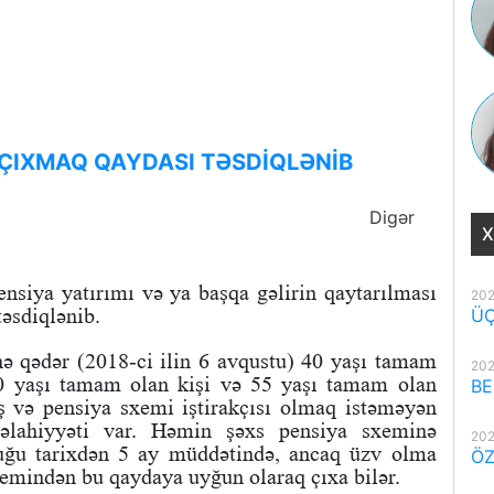
 ÇIXMAQ QAYDASI TƏSDİQLƏNİB
Digər
X
siya yatırımı və ya başqa gəlirin qaytarılması
202
əsdiqlənib.
ÜÇ
 qədər (2018-ci ilin 6 avqustu) 40 yaşı tamam
202
0 yaşı tamam olan kişi və 55 yaşı tamam olan
BE
ş və pensiya sxemi iştirakçısı olmaq istəməyən
əlahiyyəti var. Həmin şəxs pensiya sxeminə
202
uğu tarixdən 5 ay müddətində, ancaq üzv olma
ÖZ
emindən bu qaydaya uyğun olaraq çıxa bilər.