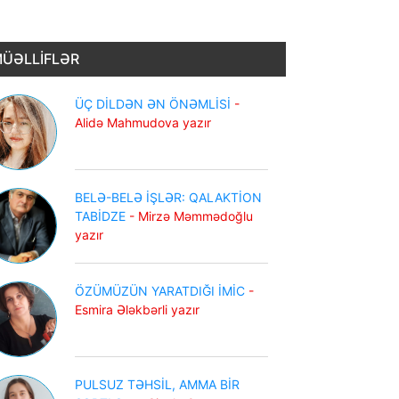
ÜƏLLİFLƏR
ÜÇ DİLDƏN ƏN ÖNƏMLİSİ
-
Alidə Mahmudova yazır
BELƏ-BELƏ İŞLƏR: QALAKTİON
TABİDZE
- Mirzə Məmmədoğlu
yazır
ÖZÜMÜZÜN YARATDIĞI İMİC
-
Esmira Ələkbərli yazır
PULSUZ TƏHSİL, AMMA BİR