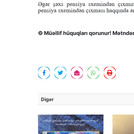
Əgər şəxs pensiya sxemindən çıxmırs
pensiya sxemindən çıxması haqqında ər
© Müəllif hüquqları qorunur! Mətndən 
Digər