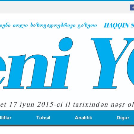
liflər
Təhsil
Analitik
Digər