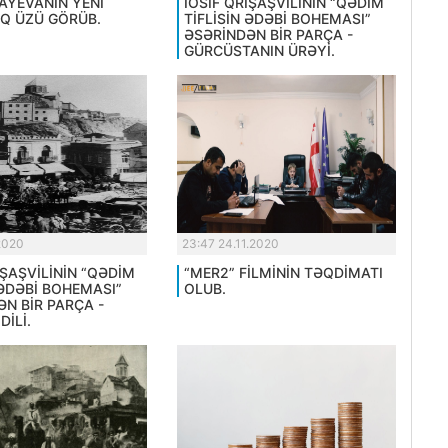
AYEVANIN YENİ
İOSİF QRİŞAŞVİLİNİN “QƏDİM
ŞIQ ÜZÜ GÖRÜB.
TİFLİSİN ƏDƏBİ BOHEMASI”
ƏSƏRİNDƏN BİR PARÇA -
GÜRCÜSTANIN ÜRƏYİ.
.2020
23:47 24.11.2020
İŞAŞVİLİNİN “QƏDİM
“MER2” FİLMİNİN TƏQDİMATI
 ƏDƏBİ BOHEMASI”
OLUB.
N BİR PARÇA -
DİLİ.