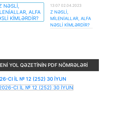
13:07 02.04.2023
Z NƏSLİ,
MİLENİALLAR, ALFA
NƏSLİ KİMLƏRDİR?
ENI YOL QƏZETININ PDF NÖMRƏLƏRI
26-CI İL № 12 (252) 30 İYUN