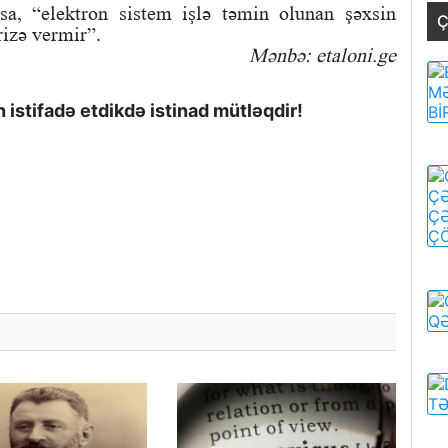
a, “elektron sistem işlə təmin olunan şəxsin
Ç
izə vermir”.
Mənbə: etaloni.ge
istifadə etdikdə istinad mütləqdir!