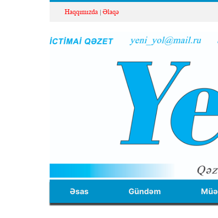
Haqqımızda
Əlaqə
Əsas
Gündəm
Müəl