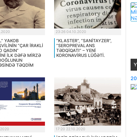
0.2020
23:26 04.10.2020
L” YAKOB
“KLASTER”, “SANİTAYZER”,
İLİNİN “ÇAR İRAKLİ
“SEROPREVALANS
O QADIN”
TƏDQİQATI” – YENİ
Nİ İLK DƏFƏ MİRZƏ
KORONAVİRUS LÜĞƏTİ.
OĞLUNUN
Y
SİNDƏ TƏQDİM
20
.2020
17:20 22.10.2020