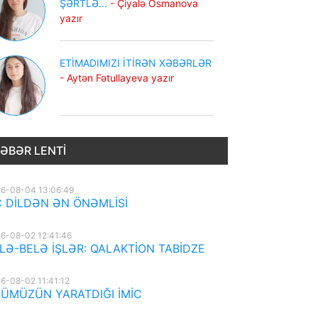
ŞƏRTLƏ...
- Çiyalə Osmanova
yazır
ETİMADIMIZI İTİRƏN XƏBƏRLƏR
- Aytən Fətullayeva yazır
ƏBƏR LENTI
6-08-04 13:06:49
 DİLDƏN ƏN ÖNƏMLİSİ
6-08-02 12:41:46
LƏ-BELƏ İŞLƏR: QALAKTİON TABİDZE
6-08-02 11:41:12
ÜMÜZÜN YARATDIĞI İMİC