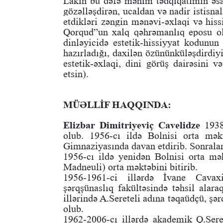
Lakin bu dəfə mənim tədqiqatımın əsa
gözəlləşdirən, ucaldan və nadir istisna
etdikləri zəngin mənəvi-əxlaqi və his
Qorqud”un xalq qəhrəmanlıq eposu ola
dinləyicidə estetik-hissiyyat kodunun 
hazırladığı, daxilən özününküləşdirdiy
estetik-əxlaqi, dini görüş dairəsini v
etsin).
MÜƏLLİF HAQQINDA:
Elizbar Dimitriyeviç Cavelidze
1938-
olub. 1956-cı ildə Bolnisi orta məkt
Gimnaziyasında davan etdirib. Sonralar
1956-cı ildə yenidən Bolnisi orta mək
Madneuli) orta məktəbini bitirib.
1956-1961-ci illərdə İvane Cavaxi
şərqşünaslıq fakültəsində təhsil alara
illərində A.Sereteli adına təqaüdçü, şər
olub.
1962-2006-cı illərdə akademik Q.Seret