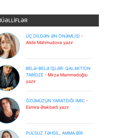
ÜƏLLİFLƏR
ÜÇ DİLDƏN ƏN ÖNƏMLİSİ
-
Alidə Mahmudova yazır
BELƏ-BELƏ İŞLƏR: QALAKTİON
TABİDZE
- Mirzə Məmmədoğlu
yazır
ÖZÜMÜZÜN YARATDIĞI İMİC
-
Esmira Ələkbərli yazır
PULSUZ TƏHSİL, AMMA BİR