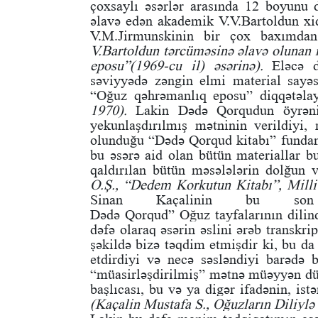
çoxsaylı əsərlər arasında 12 boyunu
əlavə edən akademik V.V.Bartoldun xid
V.M.Jirmunskinin bir çox baxımdan
V.Bartoldun tərcüməsinə əlavə olunan
eposu”(1969-cu il) əsərinə).
Eləcə də
səviyyədə zəngin elmi material sayə
“Oğuz qəhrəmanlıq eposu” diqqətəla
1970).
Lakin Dədə Qorqudun öyrəni
yekunlaşdırılmış mətninin verildiyi,
olunduğu “Dədə Qorqud kitabı” fundame
bu əsərə aid olan bütün materiallar bu
qaldırılan bütün məsələlərin dolğun v
O.Ş., “Dedem Korkutun Kitabı”, Milli 
Sinan Kaçalinin bu s
Dədə Qorqud” Oğuz tayfalarının dilində
dəfə olaraq əsərin əslini ərəb transkrip
şəkildə bizə təqdim etmişdir ki, bu da
etdirdiyi və necə səsləndiyi barədə 
“müasirləşdirilmiş” mətnə müəyyən düzə
başlıcası, bu və ya digər ifadənin, istə
(Kaçalin Mustafa S., Oğuzların Diliyl