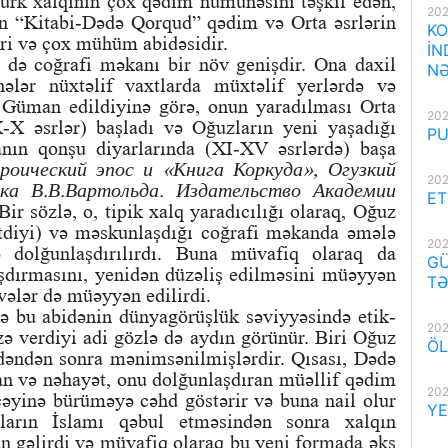
türk xalqının çox qədim nümunəsini təşkil edən,
202
n “Kitabi-Dədə Qorqud” qədim və Orta əsrlərin
KO
iri və çox mühüm abidəsidir.
İN
ə də coğrafi məkanı bir növ genişdir. Ona daxil
NƏ
nələr nüxtəlif vaxtlarda müxtəlif yerlərdə və
. Güman edildiyinə görə, onun yaradılması Orta
202
X-X əsrlər) başladı və Oğuzların yeni yaşadığı
PU
nın qonşu diyarlarında (XI-XV əsrlərdə) başa
роический эпос и «Книга Коркуда», Огузкий
202
ика В.В.Вартольда. Издательство Академии
ET
 Bir sözlə, o, tipik xalq yaradıcılığı olaraq, Oğuz
k etdiyi) və məskunlaşdığı coğrafi məkanda əmələ
202
və dolğunlaşdırılırdı. Buna müvafiq olaraq da
GÜ
aşdırmasını, yenidən düzəliş edilməsini müəyyən
TƏ
vələr də müəyyən edilirdi.
ə bu abidənin dünyagörüşlük səviyyəsində etik-
202
uzə verdiyi adi gözlə də aydın görünür. Biri Oğuz
ÖL
edəndən sonra mənimsənilmişlərdir. Qısası, Dədə
an və nəhayət, onu dolğunlaşdıran müəllif qədim
202
cəyinə bürüməyə cəhd göstərir və buna nail olur
YE
ların İslamı qəbul etməsindən sonra xalqın
 gəlirdi və müvafiq olaraq bu yeni formada əks