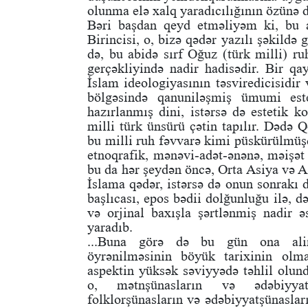
olunma elə xalq yaradıcılığının özünə d
Bəri başdan qeyd etməliyəm ki, bu ab
Birincisi, o, bizə qədər yazılı şəkildə 
də, bu abidə sırf Oğuz (türk milli) ru
gerçəkliyində nadir hadisədir. Bir qa
İslam ideologiyasının təsviredicisidi
bölgəsində qanuniləşmiş ümumi este
hazırlanmış dini, istərsə də estetik 
milli türk ünsürü çətin tapılır. Dədə 
bu milli ruh fəvvarə kimi püskürülmüş
etnoqrafik, mənəvi-adət-ənənə, məişət f
bu da hər şeydən öncə, Orta Asiya və A
İslama qədər, istərsə də onun sonrakı 
başlıcası, epos bədii dolğunluğu ilə, d
və orjinal baxışla şərtlənmiş nadir ə
yaradıb.
...Buna görə də bu gün ona aliml
öyrənilməsinin böyük tarixinin ol
aspektin yüksək səviyyədə təhlil olu
o, mətnşünasların və ədəbiyyatşü
folklorşünasların və ədəbiyyatşünaslar