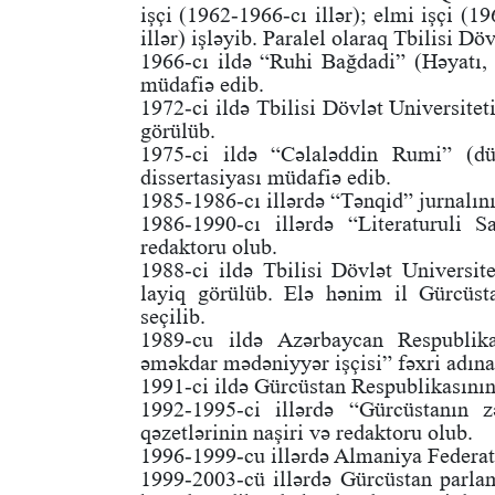
işçi (1962-1966-cı illər); elmi işçi (1
illər) işləyib. Paralel olaraq Tbilisi D
1966-cı ildə “Ruhi Bağdadi” (Həyatı, 
müdafiə edib.
1972-ci ildə Tbilisi Dövlət Universitet
görülüb.
1975-ci ildə “Cəlaləddin Rumi” (dü
dissertasiyası müdafiə edib.
1985-1986-cı illərdə “Tənqid” jurnalını
1986-1990-cı illərdə “Literaturuli 
redaktoru olub.
1988-ci ildə Tbilisi Dövlət Universite
layiq görülüb. Elə hənim il Gürcüs
seçilib.
1989-cu ildə Azərbaycan Respublika
əməkdar mədəniyyər işçisi” fəxri adına
1991-ci ildə Gürcüstan Respublikasının 
1992-1995-ci illərdə “Gürcüstanın z
qəzetlərinin naşiri və redaktoru olub.
1996-1999-cu illərdə Almaniya Federat
1999-2003-cü illərdə Gürcüstan parlam