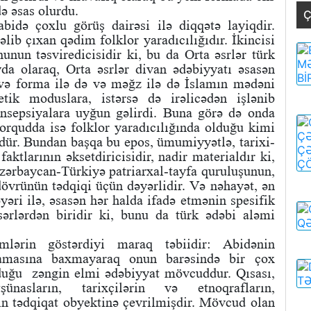
ə əsas olurdu.
Ç
idə çoxlu görüş dairəsi ilə diqqətə layiqdir.
gəlib çıxan qədim folklor yaradıcılığıdır. İkincisi
hunun təsviredicisidir ki, bu da Orta əsrlər türk
yda olaraq, Orta əsrlər divan ədəbiyyatı əsasən
r və forma ilə də və məğz ilə də İslamın mədəni
tik moduslara, istərsə də irəlicədən işlənib
konsepsiyalara uyğun gəlirdi. Buna görə də onda
Qorqudda isə folklor yaradıcılığında olduğu kimi
dür. Bundan başqa bu epos, ümumiyyətlə, tarixi-
aktlarının əksetdiricisidir, nadir materialdır ki,
zərbaycan-Türkiyə patriarxal-tayfa quruluşunun,
dövrünün tədqiqi üçün dəyərlidir. Və nəhayət, ən
əyəri ilə, əsasən hər halda ifadə etmənin spesifik
sərlərdən biridir ki, bunu da türk ədəbi aləmi
ərin göstərdiyi maraq təbiidir: Abidənin
mamasına baxmayaraq onun barəsində bir çox
nduğu zəngin elmi ədəbiyyat mövcuddur. Qısası,
nasların, tarixçilərin və etnoqrafların,
ın tədqiqat obyektinə çevrilmişdir. Mövcud olan