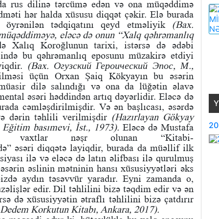
 da rus dilinə tərcümə edən və ona müqəddimə
məti hər halda xüsusu diqqət çəkir. Elə burada
 öyrənilən tədqiqatını qeyd etməliyik
(Bax.
 müqəddiməyə, eləcə də onun “Xalq qəhrəmanlıq
 Xalıq Koroğlunun tarixi, istərsə də ədəbi
sində bu qəhrəmanlıq eposunu müzakirə etdiyi
yiqdir.
(Bax. Огузский Героический Эпос, М.,
lməsi üçün Orxan Şaiq Kökyayın bu əsərin
 müasir dilə salındığı və ona da lüğətin əlavə
ntal əsəri həddindən artıq dəyərlidir. Eləcə də
Y
rada cəmləşdirilmişdir. Və ən başlıcası, əsərdə
ə dərin təhlili verilmişdir
(Hazırlayan Gökyay
20
Eğitim basımevi, İst., 1973).
Eləcə də Mustafa
on vaxtlar nəşr olunan
“Kitabi-
” əsəri diqqətə layiqdir, burada da müəllif ilk
siyası ilə və eləcə də latın əlifbası ilə qurulmuş
 əsərin əslinin mətninin hansı xüsusiyyətləri əks
bizdə aydın təsəvvür yaradır. Eyni zamanda o,
lişlər edir. Dil təhlilini bizə təqdim edir və ən
rsə də xüsusiyyətin ətraflı təhlilini bizə çatdırır
ə Dedem Korkutun Kitabı, Ankara, 2017).