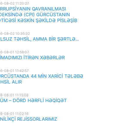
6-08-02 11:20:27
RRUPSİYANIN QAVRANILMASI
DEKSİNDƏ (CPI) GÜRCÜSTANIN
TİCƏSİ KƏSKİN ŞƏKİLDƏ PİSLƏŞİB
6-08-02 10:35:32
LSUZ TƏHSİL, AMMA BİR ŞƏRTLƏ...
6-08-01 12:58:07
İMADIMIZI İTİRƏN XƏBƏRLƏR
6-08-01 11:42:57
RCÜSTANDA 44 MİN XARİCİ TƏLƏBƏ
HSİL ALIR
6-08-01 11:15:08
ÜM – DÖRD HƏRFLİ HƏQİQƏT
6-08-01 11:02:16
NİLİKÇİ REJİSSORLARIMIZ