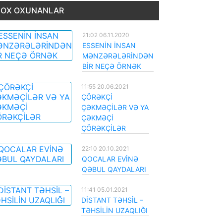
OX OXUNANLAR
21:02 06.11.2020
ESSENİN İNSAN
MƏNZƏRƏLƏRİNDƏN
BİR NEÇƏ ÖRNƏK
11:55 20.06.2021
ÇÖRƏKÇİ
ÇƏKMƏÇİLƏR VƏ YA
ÇƏKMƏÇİ
ÇÖRƏKÇİLƏR
22:10 20.10.2021
QOCALAR EVİNƏ
QƏBUL QAYDALARI
11:41 05.01.2021
DİSTANT TƏHSİL –
TƏHSİLİN UZAQLIĞI