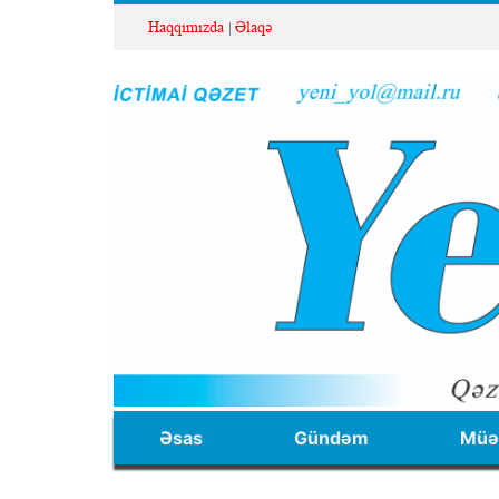
Haqqımızda
Əlaqə
Əsas
Gündəm
Müəl