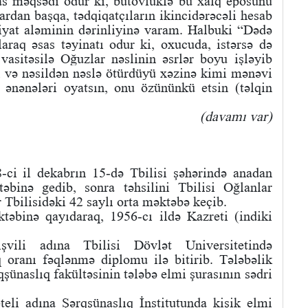
s məqsədi odur ki, bütovlüklə bu xalq eposunu
lardan başqa, tədqiqatçıların ikincidərəcəli hesab
siyat aləminin dərinliyinə varam. Halbuki “Dədə
raq əsas təyinatı odur ki, oxucuda, istərsə də
vasitəsilə Oğuzlar nəslinin əsrlər boyu işləyib
i və nəsildən nəslə ötürdüyü xəzinə kimi mənəvi
ə ənənələri oyatsın, onu özününkü etsin (təlqin
(davamı var)
ci il dekabrın 15-də Tbilisi şəhərində anadan
əbinə gedib, sonra təhsilini Tbilisi Oğlanlar
 Tbilisidəki 42 saylı orta məktəbə keçib.
təbinə qayıdaraq, 1956-cı ildə Kazreti (indiki
şvili adına Tbilisi Dövlət Universitetində
q oranı fəqlənmə diplomu ilə bitirib. Tələbəlik
qşünaslıq fakültəsinin tələbə elmi şurasının sədri
eli adına Şərqşünaslıq İnstitutunda kişik elmi