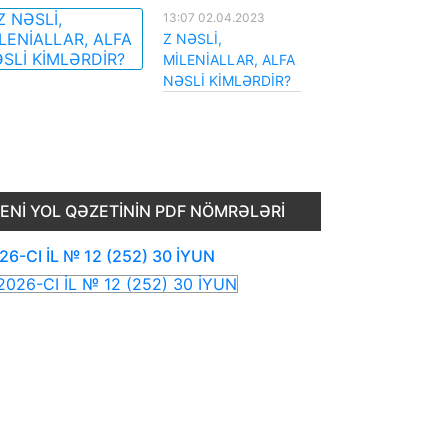
13:07 02.04.2023
Z NƏSLİ,
MİLENİALLAR, ALFA
NƏSLİ KİMLƏRDİR?
ENI YOL QƏZETININ PDF NÖMRƏLƏRI
26-CI İL № 12 (252) 30 İYUN