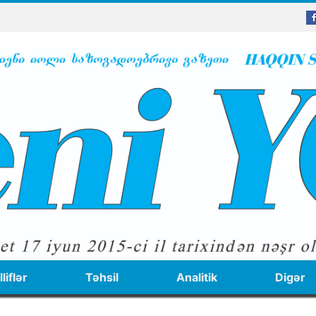
liflər
Təhsil
Analitik
Digər