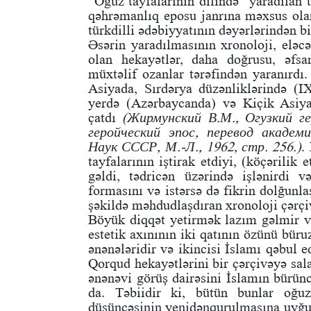
“Oğuz tayfalarının dilində” yaradılan 
qəhrəmanlıq eposu janrına məxsus ola
türkdilli ədəbiyyatının dəyərlərindən b
Əsərin yaradılmasının xronoloji, eləc
olan hekayətlər, daha doğrusu, əfsa
müxtəlif ozanlar tərəfindən yaranırdı
Asiyada, Sırdərya düzənliklərində (I
yerdə (Azərbaycanda) və Kiçik Asiya
çatdı
(Жирмунский В.М., Огузкий ге
геройческий эпос, перевод академ
Наук СССР, М.-Л., 1962, стр. 256.)
.
tayfalarının iştirak etdiyi, (köçərili
gəldi, tədricən üzərində işlənirdi 
formasını və istərsə də fikrin dolğunl
şəkildə məhdudlaşdıran xronoloji çərçi
Böyük diqqət yetirmək lazım gəlmir v
estetik axınının iki qatının özünü bür
ənənələridir və ikincisi İslamı qəbul 
Qorqud hekayətlərini bir çərçivəyə sal
ənənəvi görüş dairəsini İslamın bürün
da. Təbiidir ki, bütün bunlar oğuz
düşüncəsinin yenidənqurulmasına uyğun