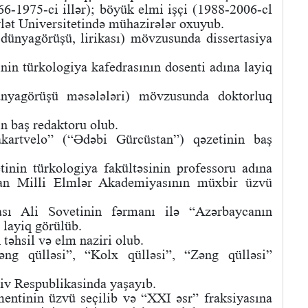
966-1975-ci illər); böyük elmi işçi (1988-2006-cl
övlət Universitetində mühazirələr oxuyub.
dünyagörüşü, lirikası) mövzusunda dissertasiya
inin türkologiya kafedrasının dosenti adına layiq
nyagörüşü məsələləri) mövzusunda doktorluq
n baş redaktoru olub.
Sakartvelo” (“Ədəbi Gürcüstan”) qəzetinin baş
tinin türkologiya fakültəsinin professoru adına
tan Milli Elmlər Akademiyasının müxbir üzvü
sı Ali Sovetinin fərmanı ilə “Azərbaycanın
 layiq görülüb.
təhsil və elm naziri olub.
əng qülləsi”, “Kolx qülləsi”, “Zəng qülləsi”
iv Respublikasinda yaşayıb.
entinin üzvü seçilib və “XXI əsr” fraksiyasına