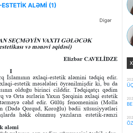
ESTETİK ALƏMİ (1)
Digər
DAN SEÇMƏYİN VAXTI GƏLƏCƏK
stetikası və mənəvi əqidəsi)
Elizbar CAVELİDZE
X
I
q İslamının əxlaqi-estetik aləmini tədqiq edir.
202
xlaqi-estetik məsələləri öyrənilmişdir ki, bu da
ÜÇ
sının olduğu birinci cilddir. Tədqiqatçı qədim
rq və Orta əsrlərin Yaxın Şərqinin əxlaqi estetik
202
tərməyə cəhd edir. Gülüş fenomeninin (Molla
BE
n (Dədə Qorqud, Koroğlu) bədii xüsusiyyətləri
aşlarda həkk olunmuş yazıların estetik-rəmzi
202
ÖZ
k aləmi