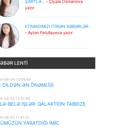
ŞƏRTLƏ...
- Çiyalə Osmanova
yazır
ETİMADIMIZI İTİRƏN XƏBƏRLƏR
- Aytən Fətullayeva yazır
ƏBƏR LENTI
6-08-04 13:06:49
 DİLDƏN ƏN ÖNƏMLİSİ
6-08-02 12:41:46
LƏ-BELƏ İŞLƏR: QALAKTİON TABİDZE
6-08-02 11:41:12
ÜMÜZÜN YARATDIĞI İMİC