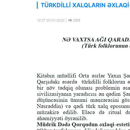
TÜRKDİLLİ XALQLARIN ƏXLAQİ-
12:27 20.01.2022 |
2323
NƏ VAXTSA AĞI QARA
(Türk folklorunun e
Kitabın müəllifi Orta əsrlər Yaxın Şər
Qarşıdakı əsərdə türkdilli folklorun ə
bir növ tədqiq olunası problemin əsa
sivilizasiyanın yaradıcısı ən qədim Şə
düşüncəsinin ümumi mənzərəsini gös
Nəsrəddin) və qədi türk xalq eposunu
müzakirə edilib. Eləcə də ritual d
əhəmiyyəti öyrənilib.
Müdrik Dədə Qorqudun əxlaqi-esteti