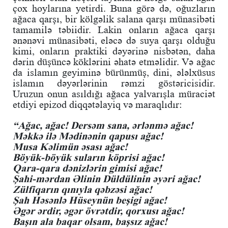
çox hoylarına yetirdi. Buna görə də, oğuzların
ağaca qarşı, bir kölgəlik salana qarşı münasibəti
tamamilə təbiidir. Lakin onların ağaca qarşı
ənənəvi münasibəti, eləcə də suya qarşı olduğu
kimi, onların praktiki dəyərinə nisbətən, daha
dərin düşüncə köklərini əhatə etməlidir. Və ağac
da islamın geyiminə bürünmüş, dini, ələlxüsus
islamın dəyərlərinin rəmzi göstəricisidir.
Uruzun onun asıldığı ağaca yalvarışla müraciət
etdiyi epizod diqqətəlayiq və maraqlıdır:
“Ağac, ağac! Dersəm sana, ərlənmə ağac!
Məkkə ilə Mədinənin qapusı ağac!
Musa Kəlimün əsası ağac!
Böyük-böyük suların köprisi ağac!
Qara-qara dənizlərin gimisi ağac!
Şahi-mərdan Əlinin Düldülinin əyəri ağac!
Zülfiqarın qınıyla qəbzəsi ağac!
Şah Həsənlə Hüseynün beşigi ağac!
Əgər ərdir, əgər övrətdir, qorxusı ağac!
Başın ala baqar olsam, başsız ağac!