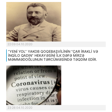
22:09 04.10.2020
“YENİ YOL” YAKOB QOQEBAŞVİLİNİN “ÇAR İRAKLİ VƏ
İNQİLO QADIN” HEKAYƏSİNİ İLK DƏFƏ MİRZƏ
MƏMMƏDOĞLUNUN TƏRCÜMƏSİNDƏ TƏQDİM EDİR.
23:26 04.10.2020