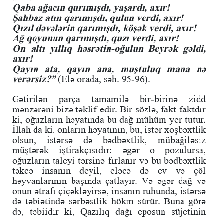
Qaba ağacın qurımışdı, yaşardı, axır!
Şahbaz atın qarımışdı, qulun verdi, axır!
Qızıl dəvələrin qarımışdı, köşək verdi, axır!
Ağ qoyunun qarımışdı, quzı verdi, axır!
On altı yıllıq həsrətin-oğulun Beyrək gəldi,
axır!
Qayın ata, qayın ana, muştuluq mana nə
verərsiz?”
(Elə orada, səh. 95-96).
Gətirilən parça tamamilə bir-birinə zidd
mənzərəni bizə təklif edir. Bir sözlə, fakt faktdır
ki, oğuzların həyatında bu dağ mühüm yer tutur.
İllah da ki, onların həyatının, bu, istər xoşbəxtlik
olsun, istərsə də bədbəxtlik, mübağiləsiz
müştərək iştirakçısıdır: əgər o pozulursa,
oğuzların taleyi tərsinə fırlanır və bu bədbəxtlik
təkcə insanın deyil, eləcə də ev və çöl
heyvanlarının başında çatlayır. Və əgər dağ və
onun ətrafı çiçəkləyirsə, insanın ruhunda, istərsə
də təbiətində sərbəstlik hökm sürür. Buna görə
də, təbiidir ki, Qazılıq dağı eposun süjetinin