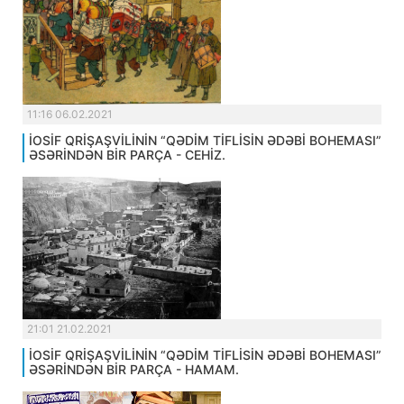
11:16 06.02.2021
İOSİF QRİŞAŞVİLİNİN “QƏDİM TİFLİSİN ƏDƏBİ BOHEMASI”
ƏSƏRİNDƏN BİR PARÇA - CEHİZ.
21:01 21.02.2021
İOSİF QRİŞAŞVİLİNİN “QƏDİM TİFLİSİN ƏDƏBİ BOHEMASI”
ƏSƏRİNDƏN BİR PARÇA - HAMAM.