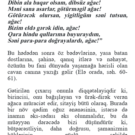
Dibin ala baqar olsam, dibsüz ağac!
Məni sana asarlar, götürməgil ağac!
Götürəcək olursan, yigitligüm səni tutsun,
ağac!
Bizim eldə gərək idin, ağac!
Qara hindu qullarıma buyuraydım,
Səni para-para doğrayalardı, ağac!”
Bu hədədən sonra öz bədəvlərinə, yasa batan
dostlarına, şahinə, qanıq itlərə və nəhayət,
özünün bu fani dünyada yaşamağa hərisli olan
cavan canına yazığı gəlir (Elə orada, səh. 60-
61).
Gətirilən çıxarış onunla diqqətəlayiqdir ki,
birincisi, onu bağışlayan və ürək-dirək verən
ağaca müraciət edir, sitayiş bütü olaraq. Burada
bir növ qədim oğuz ənənəsinin, istərsə də
inamın əks-sədası əks olunmalıdır, bu da
müəyyən dərəcədə bizi düşündürür ki,
bütpərəstliyin, daha doğrusu, şamanizmin
köklərinin güclü şəkildə