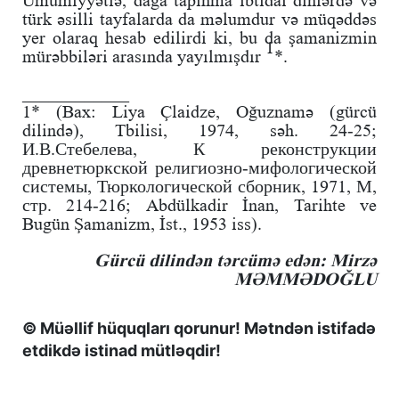
türk əsilli tayfalarda da məlumdur və müqəddəs
yer olaraq hesab edilirdi ki, bu da şamanizmin
1
mürəbbiləri arasında yayılmışdır
*.
____________
1* (Bax: Liya Çlaidze, Oğuznamə (gürcü
dilində), Tbilisi, 1974, səh. 24-25;
И.В.Стебелева, К реконструкции
древнетюркской религиозно-мифологической
системы, Тюркологической сборник, 1971, М,
стр. 214-216; Abdülkadir İnan, Tarihte ve
Bugün Şamanizm, İst., 1953 iss).
Gürcü dilindən tərcümə edən: Mirzə
MƏMMƏDOĞLU
© Müəllif hüquqları qorunur! Mətndən istifadə
etdikdə istinad mütləqdir!