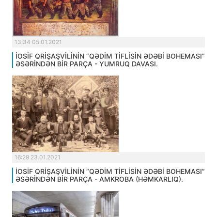
13:34 05.01.2021
İOSİF QRİŞAŞVİLİNİN “QƏDİM TİFLİSİN ƏDƏBİ BOHEMASI”
ƏSƏRİNDƏN BİR PARÇA - YUMRUQ DAVASI.
16:29 23.01.2021
İOSİF QRİŞAŞVİLİNİN “QƏDİM TİFLİSİN ƏDƏBİ BOHEMASI”
ƏSƏRİNDƏN BİR PARÇA - AMKROBA (HƏMKARLIQ).