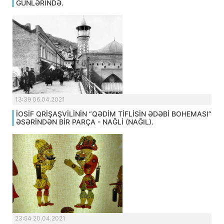
GÜNLƏRİNDƏ.
13:39 06.04.2021
İOSİF QRİŞAŞVİLİNİN “QƏDİM TİFLİSİN ƏDƏBİ BOHEMASI”
ƏSƏRİNDƏN BİR PARÇA - NAĞLİ (NAĞIL).
23:54 20.04.2021