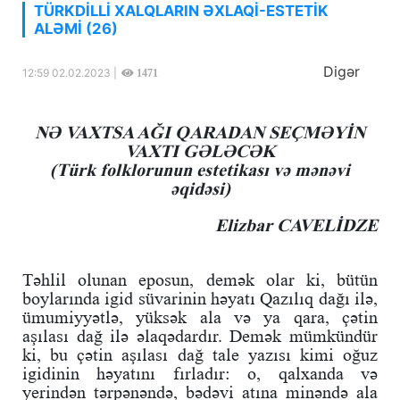
TÜRKDİLLİ XALQLARIN ƏXLAQİ-ESTETİK
ALƏMİ (26)
Digər
12:59 02.02.2023 |
1471
NƏ VAXTSA AĞI QARADAN SEÇMƏYİN
VAXTI GƏLƏCƏK
(Türk folklorunun estetikası və mənəvi
əqidəsi)
Elizbar CAVELİDZE
Təhlil olunan eposun, demək olar ki, bütün
boylarında igid süvarinin həyatı Qazılıq dağı ilə,
ümumiyyətlə, yüksək ala və ya qara, çətin
aşılası dağ ilə əlaqədardır. Demək mümkündür
ki, bu çətin aşılası dağ tale yazısı kimi oğuz
igidinin həyatını fırladır: o, qalxanda və
yerindən tərpənəndə, bədəvi atına minəndə ala