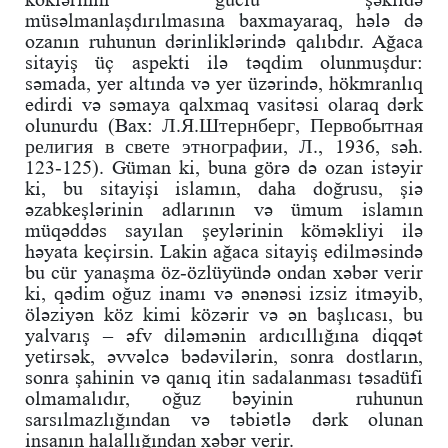
müsəlmanlaşdırılmasına baxmayaraq, hələ də
ozanın ruhunun dərinliklərində qalıbdır. Ağaca
sitayiş üç aspekti ilə təqdim olunmuşdur:
səmada, yer altında və yer üzərində, hökmranlıq
edirdi və səmaya qalxmaq vasitəsi olaraq dərk
olunurdu (Bax: Л.Я.Штернберг, Первобытная
религия в свете этнографии, Л., 1936, səh.
123-125). Güman ki, buna görə də ozan istəyir
ki, bu sitayişi islamın, daha doğrusu, şiə
əzabkeşlərinin adlarının və ümum islamın
müqəddəs sayılan şeylərinin köməkliyi ilə
həyata keçirsin. Lakin ağaca sitayiş edilməsində
bu cür yanaşma öz-özlüyündə ondan xəbər verir
ki, qədim oğuz inamı və ənənəsi izsiz itməyib,
öləziyən köz kimi közərir və ən başlıcası, bu
yalvarış – əfv diləmənin ardıcıllığına diqqət
yetirsək, əvvəlcə bədəvilərin, sonra dostların,
sonra şahinin və qanıq itin sadalanması təsadüfi
olmamalıdır, oğuz bəyinin ruhunun
sarsılmazlığından və təbiətlə dərk olunan
insanın halallığından xəbər verir.