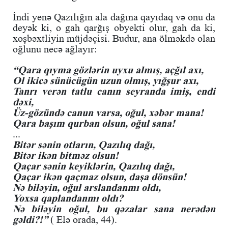
İndi yenə Qazılığın ala dağına qayıdaq və onu da
deyək ki, o gah qarğış obyekti olur, gah da ki,
xoşbəxtliyin müjdəçisi. Budur, ana ölməkdə olan
oğlunu necə ağlayır:
“Qara qıyma gözlərin uyxu almış, açğıl axı,
Ol ikicə sünücügün uzun olmış, yığşur axı,
Tanrı verən tatlu canın seyranda imiş, endi
dəxi,
Üz-gözündə canun varsa, oğul, xəbər mana!
Qara başım qurban olsun, oğul sana!
...
Bitər sənin otların, Qazılıq dağı,
Bitər ikən bitməz olsun!
Qaçar sənin keyiklərin, Qazılıq dağı,
Qaçar ikən qaçmaz olsun, daşa dönsün!
Nə biləyin, oğul arslandanmı oldı,
Yoxsa qaplandanmı oldı?
Nə biləyin oğul, bu qəzalar sana nerədən
gəldi?!”
( Elə orada, 44).