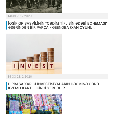
14:39 21.12.2020
İOSİF QRİŞAŞVİLİNİN “QƏDİM TİFLİSİN ƏDƏBİ BOHEMASI”
ƏSƏRİNDƏN BİR PARÇA - ĞEENOBA (XAN OYUNU).
14:33 21.12.2020
BİRBAŞA XARİCİ İNVESTİSİYALARIN HƏCMİNƏ GÖRƏ
KVEMO KARTLİ İKİNCİ YERDƏDİR.