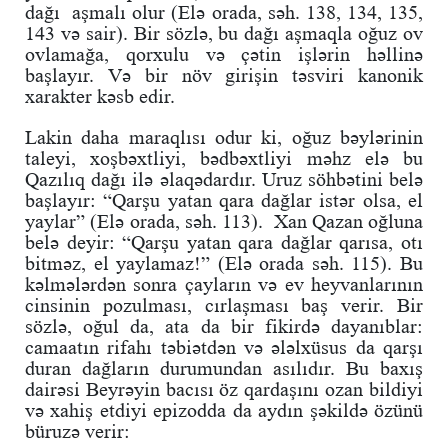
dağı aşmalı olur (Elə orada, səh. 138, 134, 135,
143 və sair). Bir sözlə, bu dağı aşmaqla oğuz ov
ovlamağa, qorxulu və çətin işlərin həllinə
başlayır. Və bir növ girişin təsviri kanonik
xarakter kəsb edir.
Lakin daha maraqlısı odur ki, oğuz bəylərinin
taleyi, xoşbəxtliyi, bədbəxtliyi məhz elə bu
Qazılıq dağı ilə əlaqədardır. Uruz söhbətini belə
başlayır: “Qarşu yatan qara dağlar istər olsa, el
yaylar” (Elə orada, səh. 113). Xan Qazan oğluna
belə deyir: “Qarşu yatan qara dağlar qarısa, otı
bitməz, el yaylamaz!” (Elə orada səh. 115). Bu
kəlmələrdən sonra çayların və ev heyvanlarının
cinsinin pozulması, cırlaşması baş verir. Bir
sözlə, oğul da, ata da bir fikirdə dayanıblar:
camaatın rifahı təbiətdən və ələlxüsus da qarşı
duran dağların durumundan asılıdır. Bu baxış
dairəsi Beyrəyin bacısı öz qardaşını ozan bildiyi
və xahiş etdiyi epizodda da aydın şəkildə özünü
büruzə verir: