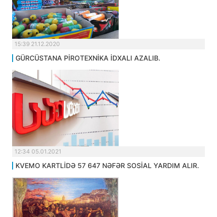
15:39 21.12.2020
GÜRCÜSTANA PİROTEXNİKA İDXALI AZALIB.
12:34 05.01.2021
KVEMO KARTLİDƏ 57 647 NƏFƏR SOSİAL YARDIM ALIR.