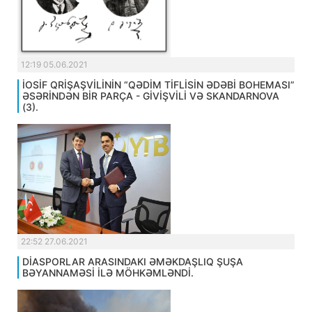
12:19 05.06.2021
İOSİF QRİŞAŞVİLİNİN “QƏDİM TİFLİSİN ƏDƏBİ BOHEMASI”
ƏSƏRİNDƏN BİR PARÇA - GİVİŞVİLİ VƏ SKANDARNOVA
(3).
22:52 27.06.2021
DİASPORLAR ARASINDAKI ƏMƏKDAŞLIQ ŞUŞA
BƏYANNAMƏSİ İLƏ MÖHKƏMLƏNDİ.