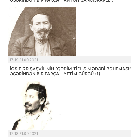
17:19 21.09.2021
İOSİF QRİŞAŞVİLİNİN “QƏDİM TİFLİSİN ƏDƏBİ BOHEMASI”
ƏSƏRİNDƏN BİR PARÇA - YETİM GÜRCÜ (1).
17:18 21.09.2021