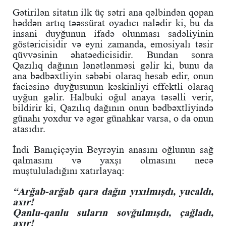
Gətirilən sitatın ilk üç sətri ana qəlbindən qopan
həddən artıq təəssürat oyadıcı nalədir ki, bu da
insani duyğunun ifadə olunması sadəliyinin
göstəricisidir və eyni zamanda, emosiyalı təsir
qüvvəsinin əhatəedicisidir. Bundan sonra
Qazılıq dağının lənətlənməsi gəlir ki, bunu da
ana bədbəxtliyin səbəbi olaraq hesab edir, onun
faciəsinə duyğusunun kəskinliyi effektli olaraq
uyğun gəlir. Halbuki oğul anaya təsəlli verir,
bildirir ki, Qazılıq dağının onun bədbəxtliyində
günahı yoxdur və əgər günahkar varsa, o da onun
atasıdır.
İndi Banıçiçəyin Beyrəyin anasını oğlunun sağ
qalmasını və yaxşı olmasını necə
muştululadığını xatırlayaq:
“Arğab-arğab qara dağın yıxılmışdı, yucaldı,
axır!
Qanlu-qanlu suların sovğulmışdı, çağladı,
axır!