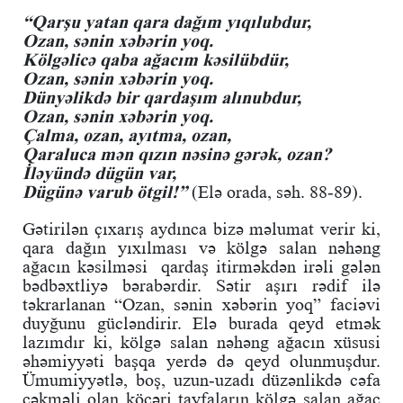
“Qarşu yatan qara dağım yıqılubdur,
Ozan, sənin xəbərin yoq.
Kölgəlicə qaba ağacım kəsilübdür,
Ozan, sənin xəbərin yoq.
Dünyəlikdə bir qardaşım alınubdur,
Ozan, sənin xəbərin yoq.
Çalma, ozan, ayıtma, ozan,
Qaraluca mən qızın nəsinə gərək, ozan?
İləyündə dügün var,
Dügünə varub ötgil!”
(Elə orada, səh. 88-89).
Gətirilən çıxarış aydınca bizə məlumat verir ki,
qara dağın yıxılması və kölgə salan nəhəng
ağacın kəsilməsi qardaş itirməkdən irəli gələn
bədbəxtliyə bərabərdir. Sətir aşırı rədif ilə
təkrarlanan “Ozan, sənin xəbərin yoq” faciəvi
duyğunu gücləndirir. Elə burada qeyd etmək
lazımdır ki, kölgə salan nəhəng ağacın xüsusi
əhəmiyyəti başqa yerdə də qeyd olunmuşdur.
Ümumiyyətlə, boş, uzun-uzadı düzənlikdə cəfa
çəkməli olan köçəri tayfaların kölgə salan ağac