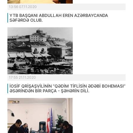
13:56 07.11.2020
YTB BAŞQANI ABDULLAH EREN AZƏRBAYCANDA
SƏFƏRDƏ OLUB.
17:55 21.11.2020
İOSİF QRİŞAŞVİLİNİN “QƏDİM TİFLİSİN ƏDƏBİ BOHEMASI”
ƏSƏRİNDƏN BİR PARÇA - ŞƏHƏRİN DİLİ.