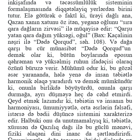
inkişafında və təcəssümlülük sisteminin
formalaşmasında diqqətəlayiq yerlərdən birini
tutur. Elə götürək o faktl ki, ürəyi dağlı ana,
Qazan xanın xatunu öz itən, yeganə oğlunu “sıra
qara dağların zirvəsi” ilə müqayisə edir: “Qarşu
yatan qara dağım yüksəgi, oğul” (Bax: Kaçalinin
nəşri ilə “Dədə Qorqud”, səh. 108). Və dağa
qarşı bu cür münasibət “Dədə Qorqud”un
demək olar ki, bütün boylarında eposun
qəhrəman və yüksəlmiş ruhun ifadəçisi olaraq
özünü büruzə verir. Mühümü odur ki, bu gözəl
əsər yarananda, hələ yenə də insan təbiətlə
harmonik əlaqə yaradırdı və demək mümkündür
ki, onunla birlikdə böyüyürdü, onunla qarşı
durmağa, ayrı düşməyə heç də cəhd etmirdi.
Qeyd etmək lazımdır ki, təbiətin və insanın bu
harmoniyası, ümumiyyətlə, orta əsrlərin fəlsəfi,
istərsə də bədii düşüncə sistemini xarakterizə
edir. Halbuki onu da unutmamalıyıq ki, təbiətlə,
xüsusən də Qazılıq dağı ilə bu güclü mənəvi,
fiziki əlaqəni dini inanc da şərtləndirirdi.
Ümumiyyətlə, dağa tapınma ibtidai dinlərdə və