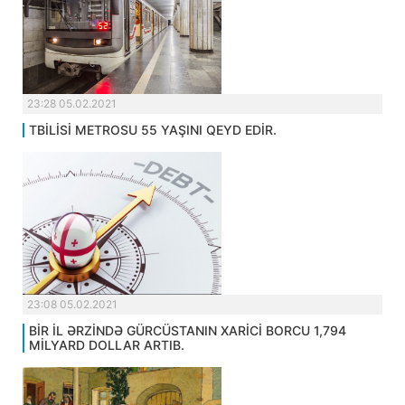
23:28 05.02.2021
TBİLİSİ METROSU 55 YAŞINI QEYD EDİR.
23:08 05.02.2021
BİR İL ƏRZİNDƏ GÜRCÜSTANIN XARİCİ BORCU 1,794
MİLYARD DOLLAR ARTIB.