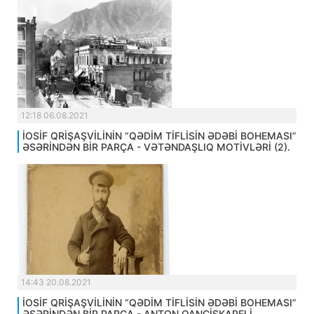
12:18 06.08.2021
İOSİF QRİŞAŞVİLİNİN “QƏDİM TİFLİSİN ƏDƏBİ BOHEMASI”
ƏSƏRİNDƏN BİR PARÇA - VƏTƏNDAŞLIQ MOTİVLƏRİ (2).
14:43 20.08.2021
İOSİF QRİŞAŞVİLİNİN “QƏDİM TİFLİSİN ƏDƏBİ BOHEMASI”
ƏSƏRİNDƏN BİR PARÇA - ANTON QANCİSKARELİ.