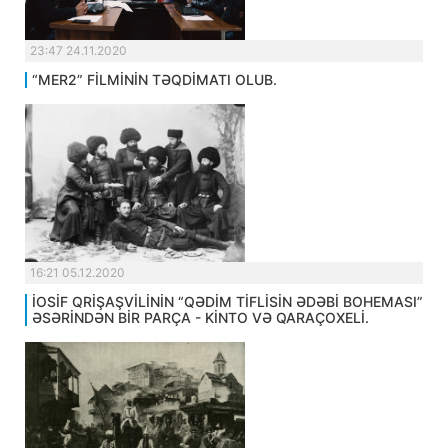
23:47 24.11.2020
“MER2” FİLMİNİN TƏQDİMATI OLUB.
16:21 05.12.2020
İOSİF QRİŞAŞVİLİNİN “QƏDİM TİFLİSİN ƏDƏBİ BOHEMASI”
ƏSƏRİNDƏN BİR PARÇA - KİNTO VƏ QARAÇOXELİ.