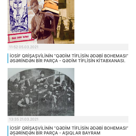
11:52 05.03.2021
İOSİF QRİŞAŞVİLİNİN “QƏDİM TİFLİSİN ƏDƏBİ BOHEMASI”
ƏSƏRİNDƏN BİR PARÇA - QƏDİM TİFLİSİN KİTABXANASI.
13:35 21.03.2021
İOSİF QRİŞAŞVİLİNİN “QƏDİM TİFLİSİN ƏDƏBİ BOHEMASI”
ƏSƏRİNDƏN BİR PARÇA - AŞIQLAR BAYRAM