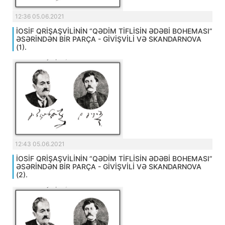
12:36 05.06.2021
İOSİF QRİŞAŞVİLİNİN “QƏDİM TİFLİSİN ƏDƏBİ BOHEMASI”
ƏSƏRİNDƏN BİR PARÇA - GİVİŞVİLİ VƏ SKANDARNOVA
(1).
12:43 05.06.2021
İOSİF QRİŞAŞVİLİNİN “QƏDİM TİFLİSİN ƏDƏBİ BOHEMASI”
ƏSƏRİNDƏN BİR PARÇA - GİVİŞVİLİ VƏ SKANDARNOVA
(2).