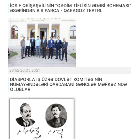
İOSİF QRİŞAŞVİLİNİN “QƏDİM TİFLİSİN ƏDƏBİ BOHEMASI”
ƏSƏRİNDƏN BİR PARÇA - QARAGÖZ TEATRI.
20:52 20.05.2021
DİASPORLA İŞ ÜZRƏ DÖVLƏT KOMİTƏSİNİN
NÜMAYƏNDƏLƏRİ QARDABANİ GƏNCLƏR MƏRKƏZİNDƏ
OLUBLAR.