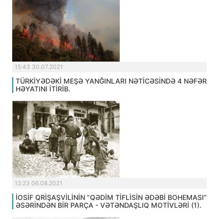
15:43 30.07.2021
TÜRKİYƏDƏKİ MEŞƏ YANĞINLARI NƏTİCƏSİNDƏ 4 NƏFƏR
HƏYATINI İTİRİB.
12:23 06.08.2021
İOSİF QRİŞAŞVİLİNİN “QƏDİM TİFLİSİN ƏDƏBİ BOHEMASI”
ƏSƏRİNDƏN BİR PARÇA - VƏTƏNDAŞLIQ MOTİVLƏRİ (1).