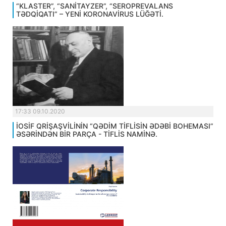
“KLASTER”, “SANİTAYZER”, “SEROPREVALANS
TƏDQİQATI” – YENİ KORONAVİRUS LÜĞƏTİ.
17:33 09.10.2020
İOSİF QRİŞAŞVİLİNİN “QƏDİM TİFLİSİN ƏDƏBİ BOHEMASI”
ƏSƏRİNDƏN BİR PARÇA - TİFLİS NAMİNƏ.