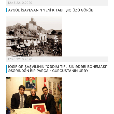
12:45 22.10.2020
AYGÜL İSAYEVANIN YENİ KİTABI İŞIQ ÜZÜ GÖRÜB.
17:20 22.10.2020
İOSİF QRİŞAŞVİLİNİN “QƏDİM TİFLİSİN ƏDƏBİ BOHEMASI”
ƏSƏRİNDƏN BİR PARÇA - GÜRCÜSTANIN ÜRƏYİ.