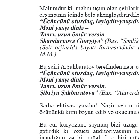
Məlumdur ki, mahnı üçün olan şeirlərin 
elə mətnin içində belə ahəngləşdirirdilə
“Üçüncünü oturdaq, layiqdir-yaxşıdır
Məni yaxşı dinlə –
Tanrı, uzun ömür versin
Skandarnova Giorgiyə”
(Bax. “Şənlik 
(Şeir orjinalda bayatı formasındadır 
M.M.)
Bu şeiri A.Şahbaratov tərəfindən nəşr 
“Üçüncünü oturdaq, layiqdir-yaxşıdır
Məni yaxşı dinlə –
Tanrı, uzun ömür versin,
Şibriya Şahbaratova”
(Bax. “Alaverdi
Şərhə ehtiyac yoxdur! Naşir şeirin 
özününkü kimi bəyan edib və oxucunu ç
Bu cür kuryozları saymaq bizi uzağa
gətirdik ki, oxucu auditoriyasının 
inandığını və bir müəllifi o biri mü