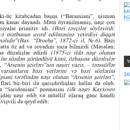
i-üç kitabçadan başqa (“Baramiani”, qismən
dən kənar dayandı. Mətn öyrənilməmiş, nəşr çox
asiyalar primitiv idi.
(Bəzi rəyçilər söyləyirdi:
ə mətbunun ayırd edilməsinə yetirdiyi diqqət
məlidir”(Bax. “Droeba”, 1872-ci il, №6).
Bəzi
hətta öz ad və soyadını yaza bilmirdi (Məsələn:
nə düzəlişlər edirdi
(1875-ci ildə nəşr olunan
, ön sözdən göründüyü kimi, özbaşına düzəlişlər
Y
 “Arsenin şeirləri”nin naşiri yazır, – təəssüflər
variantların bəzi yerlərini və bəzi sözlərini
20
ani tərəfindən nəşr olunan “Arsenin şeirləri”,
ləri bir-biri ilə qarışdırdıqları hallar da olub.
də “Saridoniani” poemasını
(ilk nəşri Kayxosro
dən nəşr edib və müəllif olaraq gənc kəndli
vişvili də qeyd edib: