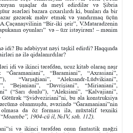
xuyan uşaqlar da meyl edirdilər və Şibria
üur əsərləri bazara çıxarılırdı ki, bunları da bir
r-bazar gəzərək məhv etmək və yandırmaq üçün
 A.Çaçanaşvilinin “Bir-iki şeir”, V.Mataradzenin
Papukanın oyunları” və – üzr istəyirəm! – mənim
.
ə idi? Bu ədəbiyyat nəyi təşkil edirdi? Haqqında
rləri nə ilə qidalanırdılar?
ləri idi və ikinci tərəfdən, ucuz kitab olaraq nəşr
i: “Ğaramaniani”, “Baramiani”, “Axrasiani”,
u”), “Varşağiani”, “Aleksandr-Lüdvikiani”,
”, “Bejaniani”, “Davrişiani”, “Mirianiani”,
ni” (“Sarı donlu”), “Aleksiani”, “Kalvajiani”,
. Götürək “Şvidveziriani”ni, bu əla konstruksiya
 tərcümə olunmuşdu, əvəzində “Ğaramaniani”nin
olmasa da öz forması ilə, müxtəlif texniki
(“Moambe”, 1904-cü il, №IV, səh. 112).
ni”si və ikinci tərəfdən onun fantastik məğzi