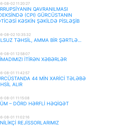
6-08-02 11:20:27
RRUPSİYANIN QAVRANILMASI
DEKSİNDƏ (CPI) GÜRCÜSTANIN
TİCƏSİ KƏSKİN ŞƏKİLDƏ PİSLƏŞİB
6-08-02 10:35:32
LSUZ TƏHSİL, AMMA BİR ŞƏRTLƏ...
6-08-01 12:58:07
İMADIMIZI İTİRƏN XƏBƏRLƏR
6-08-01 11:42:57
RCÜSTANDA 44 MİN XARİCİ TƏLƏBƏ
HSİL ALIR
6-08-01 11:15:08
ÜM – DÖRD HƏRFLİ HƏQİQƏT
6-08-01 11:02:16
NİLİKÇİ REJİSSORLARIMIZ