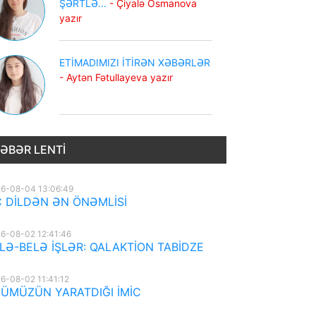
ŞƏRTLƏ...
- Çiyalə Osmanova
yazır
ETİMADIMIZI İTİRƏN XƏBƏRLƏR
- Aytən Fətullayeva yazır
ƏBƏR LENTI
6-08-04 13:06:49
 DİLDƏN ƏN ÖNƏMLİSİ
6-08-02 12:41:46
LƏ-BELƏ İŞLƏR: QALAKTİON TABİDZE
6-08-02 11:41:12
ÜMÜZÜN YARATDIĞI İMİC