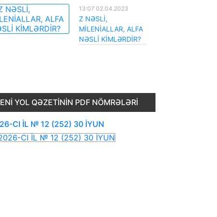
13:07 02.04.2023
Z NƏSLİ,
MİLENİALLAR, ALFA
NƏSLİ KİMLƏRDİR?
ENI YOL QƏZETININ PDF NÖMRƏLƏRI
26-CI İL № 12 (252) 30 İYUN