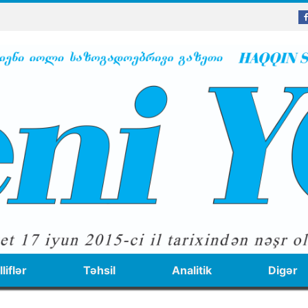
liflər
Təhsil
Analitik
Digər