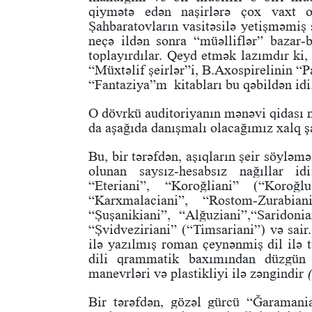
qiymətə edən naşirlərə çox vaxt o
Şahbaratovların vasitəsilə yetişməmiş ş
neçə ildən sonra “müəlliflər” baza
toplayırdılar. Qeyd etmək lazımdır ki,
“Müxtəlif şeirlər”i, B.Axospirelinin “
“Fantaziya”m kitabları bu qəbildən idi
O dövrkü auditoriyanın mənəvi qidası n
da aşağıda danışmalı olacağımız xalq şai
Bu, bir tərəfdən, aşıqların şeir söyləmə
olunan saysız-hesabsız nağıllar id
“Eteriani”, “Koroğliani” (“Koroğl
“Karxmalaciani”, “Rostom-Zurabiani
“Şuşanikiani”, “Alğuziani”,“Saridonia
“Şvidveziriani” (“Timsariani”) və sair
ilə yazılmış roman çeynənmiş dil ilə
dili qrammatik baxımından düzgün 
manevrləri və plastikliyi ilə zəngindir
Bir tərəfdən, gözəl gürcü “Ğaramania