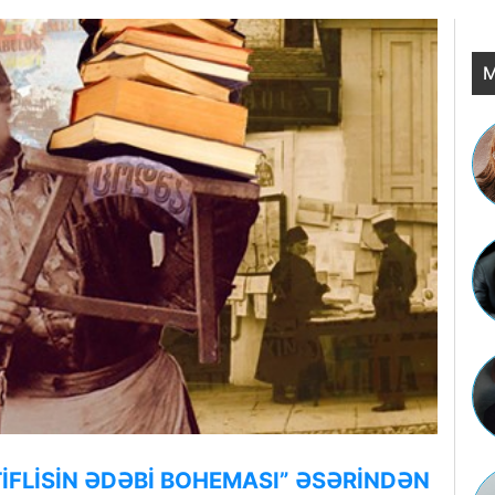
M
 TİFLİSİN ƏDƏBİ BOHEMASI” ƏSƏRİNDƏN