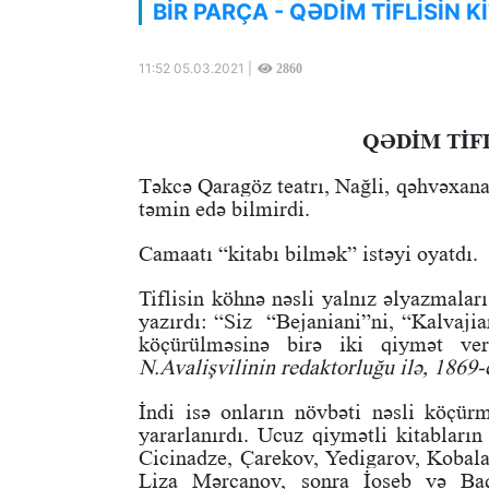
BİR PARÇA - QƏDİM TİFLİSİN 
11:52 05.03.2021 |
2860
QƏDİM TİF
Təkcə Qaragöz teatrı, Nağli, qəhvəxanal
təmin edə bilmirdi.
Camaatı “kitabı bilmək” istəyi oyatdı.
Tiflisin köhnə nəsli yalnız əlyazmalar
yazırdı: “Siz “Bejaniani”ni, “Kalvaji
köçürülməsinə birə iki qiymət ver
N.Avalişvilinin redaktorluğu ilə, 1869-c
İndi isə onların növbəti nəsli köçü
yararlanırdı. Ucuz qiymətli kitabların
Cicinadze, Çarekov, Yedigarov, Kobal
Liza Mərcanov, sonra İoseb və Baq