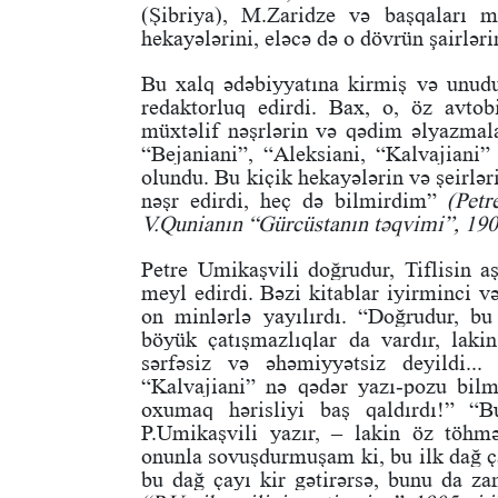
(Şibriya), M.Zaridze və başqaları m
hekayələrini, eləcə də o dövrün şairlərin
Bu xalq ədəbiyyatına kirmiş və unud
redaktorluq edirdi. Bax, o, öz avtob
müxtəlif nəşrlərin və qədim əlyazmal
“Bejaniani”, “Aleksiani, “Kalvajiani
olundu. Bu kiçik hekayələrin və şeirləri
nəşr edirdi, heç də bilmirdim”
(Petr
V.Qunianın “Gürcüstanın təqvimi”, 1904
Petre Umikaşvili doğrudur, Tiflisin aş
meyl edirdi. Bəzi kitablar iyirminci və
on minlərlə yayılırdı. “Doğrudur, bu
böyük çatışmazlıqlar da vardır, laki
sərfəsiz və əhəmiyyətsiz deyildi..
“Kalvajiani” nə qədər yazı-pozu bilm
oxumaq hərisliyi baş qaldırdı!” “Bu
P.Umikaşvili yazır, – lakin öz töhm
onunla sovuşdurmuşam ki, bu ilk dağ ça
bu dağ çayı kir gətirərsə, bunu da 