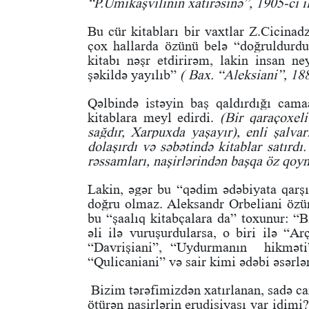
“P.Umikaşvilinin xatirəsinə”, 1905-ci il
Bu cür kitabları bir vaxtlar Z.Cicinad
çox hallarda özünü belə “doğruldurdu
kitabı nəşr etdirirəm, lakin insan n
şəkildə yayılıb”
( Bax. “Aleksiani”, 1886
Qəlbində istəyin baş qaldırdığı cama
kitablara meyl edirdi.
(Bir qaraçoxel
sağdır, Xarpuxda yaşayır), enli şalva
dolaşırdı və səbətində kitablar satırdı
rəssamları, naşirlərindən başqa öz qoyn
Lakin, əgər bu “qədim ədəbiyata qarşı”
doğru olmaz. Aleksandr Orbeliani özün
bu “şaalıq kitabçalara da” toxunur: “B
əli ilə vuruşurdularsa, o biri ilə “Ar
“Davrişiani”, “Uydurmanın hikməti”
“Qulicaniani” və sair kimi ədəbi əsərlə
Bizim tərəfimizdən xatırlanan, sadə ca
ötürən naşirlərin erudisiyası var idim