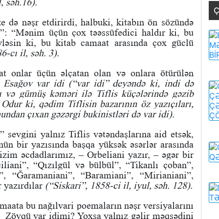
, səh.16).
Ç
ze də nəşr etdirirdi, halbuki, kitabın ön sözündə
”: “Mənim üçün çox təəssüfedici haldır ki, bu
eyləsin ki, bu kitab camaat arasında çox güclü
-cı il, səh. 3).
at onlar üçün əlçatan olan və onlara ötürülən
i Esağov var idi (“var idi” deyəndə ki, indi də
rı və gümüş kəməri ilə Tiflis küçələrində gəzib
. Odur ki, qədim Tiflisin bazarının öz yazıçıları,
undan çıxan gəzərgi bukinistləri də var idi).
 sevgini yalnız Tiflis vətəndaşlarına aid etsək,
ün bir yazısında başqa yüksək əsərlər arasında
izim əcdadlarımız, – Orbeliani yazır, – əgər bir
çiliani”, “Qızılgül və bülbül”, “Tikanlı çoban”,
, “Ğaramaniani”, “Baramiani”, “Mirianiani”,
r yazırdılar
(“Siskari”, 1858-ci il, iyul, səh. 128).
maata bu nağılvari poemaların nəşr versiyalarını
i? Zövqü var idimi? Yoxsa yalnız gəlir məqsədini