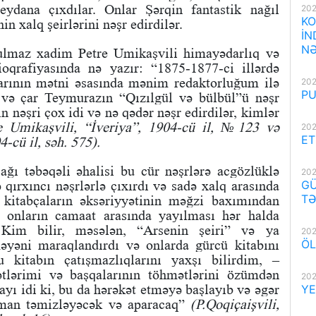
eydana çıxdılar. Onlar Şərqin fantastik nağıl
202
KO
in xalq şeirlərini nəşr edirdilər.
İN
NƏ
ulmaz xadim Petre Umikaşvili himayədarlıq və
ioqrafiyasında nə yazır: “1875-1877-ci illərdə
arının mətni əsasında mənim redaktorluğum ilə
202
PU
” və çar Teymurazın “Qızılgül və bülbül”ü nəşr
n nəşri çox idi və nə qədər nəşr edirdilər, kimlər
e Umikaşvili, “İveriya”, 1904-cü il, №123 və
202
ET
-cü il, səh. 575).
ağı təbəqəli əhalisi bu cür nəşrlərə acgözlüklə
202
GÜ
 qırxıncı nəşrlərlə çıxırdı və sadə xalq arasında
TƏ
 kitabçaların əksəriyyətinin məğzi baxımından
n onların camaat arasında yayılması hər halda
. Kim bilir, məsələn, “Arsenin şeiri” və ya
202
ÖL
əyəni maraqlandırdı və onlarda gürcü kitabını
 kitabın çatışmazlıqlarını yaxşı bilirdim, –
ətlərimi və başqalarının töhmətlərini özümdən
202
yı idi ki, bu da hərəkət etməyə başlayıb və əgər
YE
zaman təmizləyəcək və aparacaq”
(P.Qoqiçaişvili,