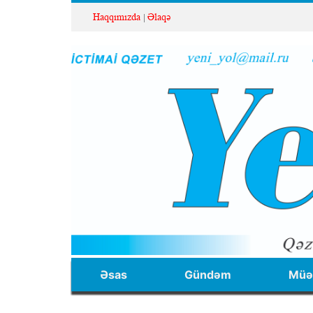
Haqqımızda
Əlaqə
Əsas
Gündəm
Müəl