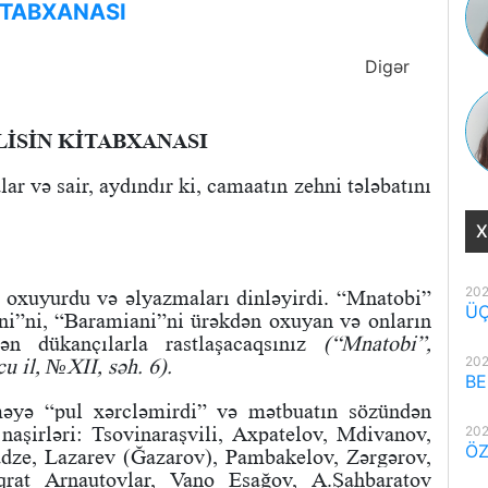
KİTABXANASI
Digər
LİSİN KİTABXANASI
ar və sair, aydındır ki, camaatın zehni tələbatını
X
202
ı oxuyurdu və əlyazmaları dinləyirdi. “Mnatobi”
ÜÇ
ani”ni, “Baramiani”ni ürəkdən oxuyan və onların
ən dükançılarla rastlaşacaqsınız
(“Mnatobi”,
202
u il, №XII, səh. 6).
BE
rməyə “pul xərcləmirdi” və mətbuatın sözündən
 naşirləri: Tsovinaraşvili, Axpatelov, Mdivanov,
202
ÖZ
adze, Lazarev (Ğazarov), Pambakelov, Zərgərov,
rat Arnautovlar, Vano Esağov, A.Şahbaratov