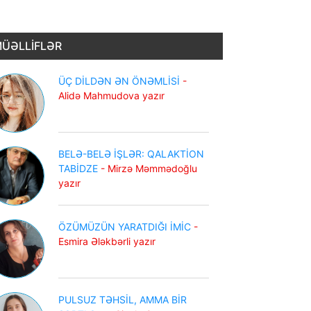
ÜƏLLİFLƏR
ÜÇ DİLDƏN ƏN ÖNƏMLİSİ
-
Alidə Mahmudova yazır
BELƏ-BELƏ İŞLƏR: QALAKTİON
TABİDZE
- Mirzə Məmmədoğlu
yazır
ÖZÜMÜZÜN YARATDIĞI İMİC
-
Esmira Ələkbərli yazır
PULSUZ TƏHSİL, AMMA BİR