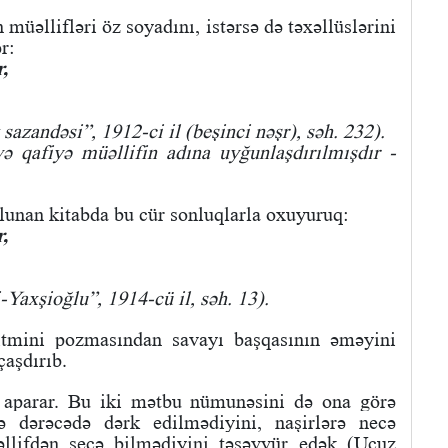
müəllifləri öz soyadını, istərsə də təxəllüslərini
r:
,
sazandəsi”, 1912-ci il (beşinci nəşr), səh. 232).
və qafiyə müəllifin adına uyğunlaşdırılmışdır -
olunan kitabda bu cür sonluqlarla oxuyuruq:
,
-Yaxşioğlu”, 1914-cü il, səh. 13).
ritmini pozmasından savayı başqasının əməyini
aşdırıb.
 aparar. Bu iki mətbu nümunəsini də ona görə
nə dərəcədə dərk edilmədiyini, naşirlərə necə
əllifdən seçə bilmədiyini təsəvvür edək (Ucuz