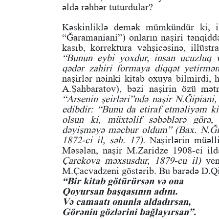
əldə rəhbər tuturdular?
Kəskinliklə demək mümkündür ki, ik
“Ğaramaniani”) onların naşiri tənqid
kasıb, korrektura vəhşicəsinə, illüstr
“Bunun eybi yoxdur, insan ucuzluq v
qədər zahiri formaya diqqət yetirmə
naşirlər nəinki kitab oxuya bilmirdi, 
A.Şahbaratov), bəzi naşirin özü mət
“Arsenin şeirləri”ndə naşir N.Ğipiani
edibdir: “Bunu da etiraf etməliyəm ki,
olsun ki, müxtəlif səbəblərə görə, 
dəyişməyə məcbur oldum” (Bax. N.Ğipi
1872-ci il, səh. 17).
Naşirlərin müəllif
Məsələn, naşir M.Zaridze 1908-ci il
Çarekova məxsusdur, 1879-cu il)
yeni
M.Çacvadzeni göstərib. Bu barədə D.Qi
“Bir kitab götürürsən və ona
Qoyursan başqasının adını.
Və camaatı onunla aldadırsan,
Görənin gözlərini bağlayırsan”.