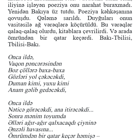
iliyinə işləyən poeziya onu narahat buraxmadı.
Yenidən Bakıya üz tutdu. Poeziya kəhkəşanına
qovuşdu. Qələmə sarıldı. Duyğuları onun
vasitəsilə ağ vərəqlərə köçürüldü. Bu vərəqlər
qalaq-qalaq olurdu, kitablara çevrilirdi. Və arada
ömründən bir qatar keçərdi. Bakı-Tbilisi,
Tbilisi-Bakı.
Onca ildə,
Vaqon pəncərəsindən
Boz çöllərə baxa-baxa
Gözləri yol çəkəcəkdi,
Duman kimi, yuxu kimi
Anam gəlib gedəcəkdi,
Onca ildə
Nəticə görəcəkdi, ana itirəcəkdi...
Sonra mənim toyumda
Əlləri ağır-ağır qalxacaqdı çiyninə
Ənzəli havasına...
Ömrümdən bir qatar keçər həmişə –