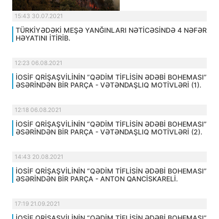
15:43 30.07.2021
TÜRKİYƏDƏKİ MEŞƏ YANĞINLARI NƏTİCƏSİNDƏ 4 NƏFƏR
HƏYATINI İTİRİB.
12:23 06.08.2021
İOSİF QRİŞAŞVİLİNİN “QƏDİM TİFLİSİN ƏDƏBİ BOHEMASI”
ƏSƏRİNDƏN BİR PARÇA - VƏTƏNDAŞLIQ MOTİVLƏRİ (1).
12:18 06.08.2021
İOSİF QRİŞAŞVİLİNİN “QƏDİM TİFLİSİN ƏDƏBİ BOHEMASI”
ƏSƏRİNDƏN BİR PARÇA - VƏTƏNDAŞLIQ MOTİVLƏRİ (2).
14:43 20.08.2021
İOSİF QRİŞAŞVİLİNİN “QƏDİM TİFLİSİN ƏDƏBİ BOHEMASI”
ƏSƏRİNDƏN BİR PARÇA - ANTON QANCİSKARELİ.
17:19 21.09.2021
İOSİF QRİŞAŞVİLİNİN “QƏDİM TİFLİSİN ƏDƏBİ BOHEMASI”