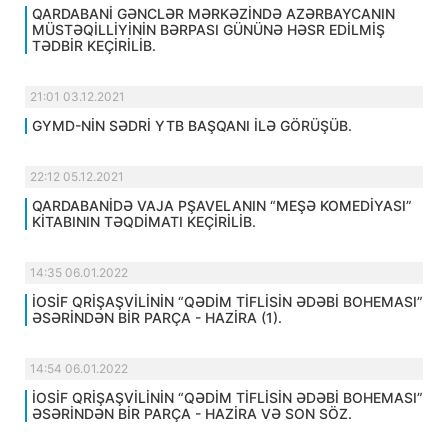
QARDABANİ GƏNCLƏR MƏRKƏZİNDƏ AZƏRBAYCANIN
MÜSTƏQİLLİYİNİN BƏRPASI GÜNÜNƏ HƏSR EDİLMİŞ
TƏDBİR KEÇİRİLİB.
21:01 03.12.2021
GYMD-NİN SƏDRİ YTB BAŞQANI İLƏ GÖRÜŞÜB.
22:12 05.12.2021
QARDABANİDƏ VAJA PŞAVELANIN “MEŞƏ KOMEDİYASI”
KİTABININ TƏQDİMATI KEÇİRİLİB.
14:35 06.01.2022
İOSİF QRİŞAŞVİLİNİN “QƏDİM TİFLİSİN ƏDƏBİ BOHEMASI”
ƏSƏRİNDƏN BİR PARÇA - HAZİRA (1).
14:54 06.01.2022
İOSİF QRİŞAŞVİLİNİN “QƏDİM TİFLİSİN ƏDƏBİ BOHEMASI”
ƏSƏRİNDƏN BİR PARÇA - HAZİRA VƏ SON SÖZ.