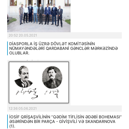
20:52 20.05.2021
DİASPORLA İŞ ÜZRƏ DÖVLƏT KOMİTƏSİNİN
NÜMAYƏNDƏLƏRİ QARDABANİ GƏNCLƏR MƏRKƏZİNDƏ
OLUBLAR.
12:36 05.06.2021
İOSİF QRİŞAŞVİLİNİN “QƏDİM TİFLİSİN ƏDƏBİ BOHEMASI”
ƏSƏRİNDƏN BİR PARÇA - GİVİŞVİLİ VƏ SKANDARNOVA
(1).