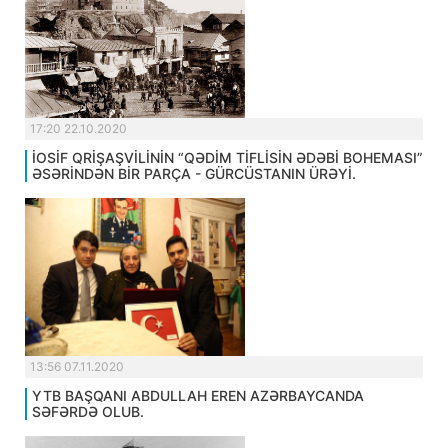
17:20 22.10.2020
İOSİF QRİŞAŞVİLİNİN “QƏDİM TİFLİSİN ƏDƏBİ BOHEMASI”
ƏSƏRİNDƏN BİR PARÇA - GÜRCÜSTANIN ÜRƏYİ.
13:56 07.11.2020
YTB BAŞQANI ABDULLAH EREN AZƏRBAYCANDA
SƏFƏRDƏ OLUB.