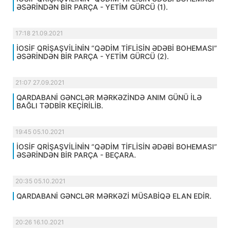
ƏSƏRİNDƏN BİR PARÇA - YETİM GÜRCÜ (1).
17:18 21.09.2021
İOSİF QRİŞAŞVİLİNİN “QƏDİM TİFLİSİN ƏDƏBİ BOHEMASI”
ƏSƏRİNDƏN BİR PARÇA - YETİM GÜRCÜ (2).
21:07 27.09.2021
QARDABANİ GƏNCLƏR MƏRKƏZİNDƏ ANIM GÜNÜ İLƏ
BAĞLI TƏDBİR KEÇİRİLİB.
19:45 05.10.2021
İOSİF QRİŞAŞVİLİNİN “QƏDİM TİFLİSİN ƏDƏBİ BOHEMASI”
ƏSƏRİNDƏN BİR PARÇA - BEÇARA.
20:35 05.10.2021
QARDABANİ GƏNCLƏR MƏRKƏZİ MÜSABİQƏ ELAN EDİR.
20:26 16.10.2021