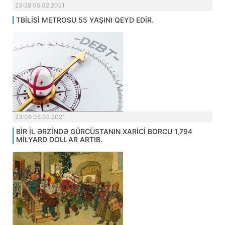
23:28 05.02.2021
TBİLİSİ METROSU 55 YAŞINI QEYD EDİR.
23:08 05.02.2021
BİR İL ƏRZİNDƏ GÜRCÜSTANIN XARİCİ BORCU 1,794
MİLYARD DOLLAR ARTIB.