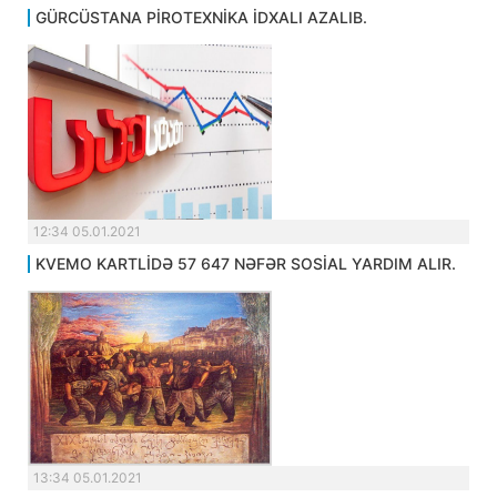
GÜRCÜSTANA PİROTEXNİKA İDXALI AZALIB.
12:34 05.01.2021
KVEMO KARTLİDƏ 57 647 NƏFƏR SOSİAL YARDIM ALIR.
13:34 05.01.2021