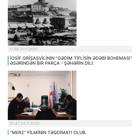
17:55 21.11.2020
İOSİF QRİŞAŞVİLİNİN “QƏDİM TİFLİSİN ƏDƏBİ BOHEMASI”
ƏSƏRİNDƏN BİR PARÇA - ŞƏHƏRİN DİLİ.
23:47 24.11.2020
“MER2” FİLMİNİN TƏQDİMATI OLUB.