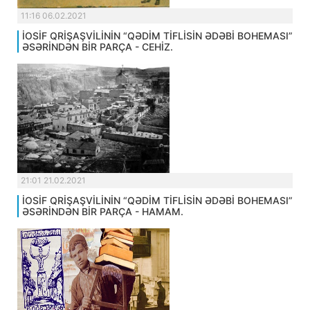
11:16 06.02.2021
İOSİF QRİŞAŞVİLİNİN “QƏDİM TİFLİSİN ƏDƏBİ BOHEMASI”
ƏSƏRİNDƏN BİR PARÇA - CEHİZ.
21:01 21.02.2021
İOSİF QRİŞAŞVİLİNİN “QƏDİM TİFLİSİN ƏDƏBİ BOHEMASI”
ƏSƏRİNDƏN BİR PARÇA - HAMAM.