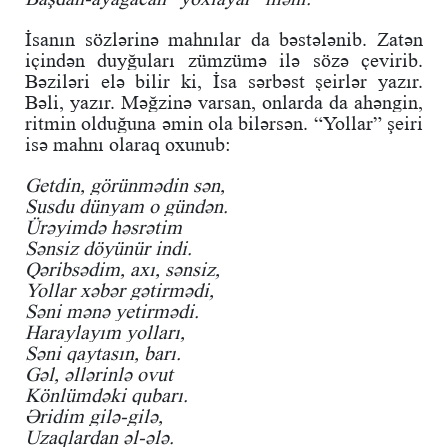
İsanın sözlərinə mahnılar da bəstələnib. Zatən
içindən duyğuları zümzümə ilə sözə çevirib.
Bəziləri elə bilir ki, İsa sərbəst şeirlər yazır.
Bəli, yazır. Məğzinə varsan, onlarda da ahəngin,
ritmin olduğuna əmin ola bilərsən. “Yollar” şeiri
isə mahnı olaraq oxunub:
Getdin, görünmədin sən,
Susdu dünyam o gündən.
Ürəyimdə həsrətim
Sənsiz döyünür indi.
Qəribsədim, axı, sənsiz,
Yollar xəbər gətirmədi,
Səni mənə yetirmədi.
Haraylayım yolları,
Səni qaytasın, barı.
Gəl, əllərinlə ovut
Könlümdəki qubarı.
Əridim gilə-gilə,
Uzaqlardan əl-ələ.