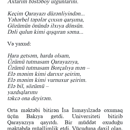
Axtarım bəstəboy ulğunlarını.
Keçim Qarayazı düzənliyindən...
Yəhərbel təpələr çıxsın qarşıma,
Gözümün önündə ilxıya dönsün.
Dəli qulun kimi qışqıran səma...
Və yaxud:
Hara getsəm, harda olsam,
Üzümü tutmasam Qarayazıya,
Üzümü tutmasam Borçalıya mən –
Elə mənim kimi darıxır şeirim,
Elə mənim kimi vurnuxur şeirim.
Elə bil, sözümü –
yazdıqlarımı
təkcə ona deyirəm.
Orta məktəbi bitirən İsa İsmayılzadə oxumaq
üçün Bakıya getdi. Universiteti bitirib
Qarayazıya qayıtdı. Bir müddət oxuduğu
məktəbdə müəllimlik etdi. Vücuduna daxil olan,