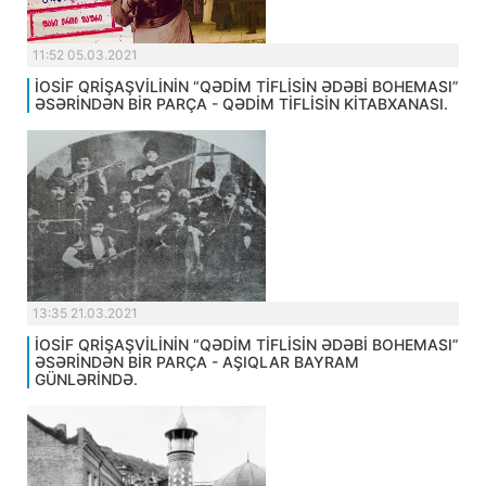
11:52 05.03.2021
İOSİF QRİŞAŞVİLİNİN “QƏDİM TİFLİSİN ƏDƏBİ BOHEMASI”
ƏSƏRİNDƏN BİR PARÇA - QƏDİM TİFLİSİN KİTABXANASI.
13:35 21.03.2021
İOSİF QRİŞAŞVİLİNİN “QƏDİM TİFLİSİN ƏDƏBİ BOHEMASI”
ƏSƏRİNDƏN BİR PARÇA - AŞIQLAR BAYRAM
GÜNLƏRİNDƏ.