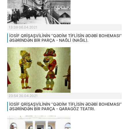
13:39 06.04.2021
İOSİF QRİŞAŞVİLİNİN “QƏDİM TİFLİSİN ƏDƏBİ BOHEMASI”
ƏSƏRİNDƏN BİR PARÇA - NAĞLİ (NAĞIL).
23:54 20.04.2021
İOSİF QRİŞAŞVİLİNİN “QƏDİM TİFLİSİN ƏDƏBİ BOHEMASI”
ƏSƏRİNDƏN BİR PARÇA - QARAGÖZ TEATRI.