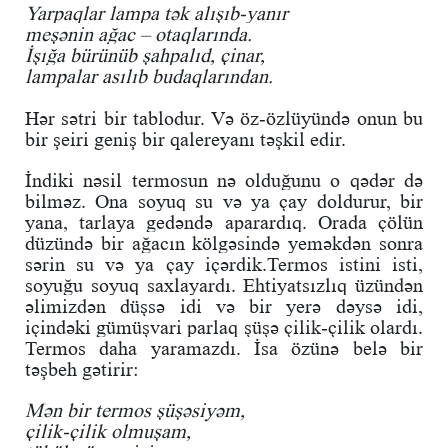
Yarpaqlar lampa tək alışıb-yanır
meşənin ağac – otaqlarında.
İşığa bürünüb şahpalıd, çinar,
lampalar asılıb budaqlarından.
Hər sətri bir tablodur. Və öz-özlüyündə onun bu
bir şeiri geniş bir qalereyanı təşkil edir.
İndiki nəsil termosun nə olduğunu o qədər də
bilməz. Ona soyuq su və ya çay doldurur, bir
yana, tarlaya gedəndə aparardıq. Orada çölün
düzündə bir ağacın kölgəsində yeməkdən sonra
sərin su və ya çay içərdik.Termos istini isti,
soyuğu soyuq saxlayardı. Ehtiyatsızlıq üzündən
əlimizdən düşsə idi və bir yerə dəysə idi,
içindəki gümüşvari parlaq şüşə çilik-çilik olardı.
Termos daha yaramazdı. İsa özünə belə bir
təşbeh gətirir:
Mən bir termos şüşəsiyəm,
çilik-çilik olmuşam,