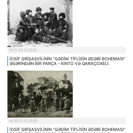
16:21 05.12.2020
İOSİF QRİŞAŞVİLİNİN “QƏDİM TİFLİSİN ƏDƏBİ BOHEMASI”
ƏSƏRİNDƏN BİR PARÇA - KİNTO VƏ QARAÇOXELİ.
14:39 21.12.2020
İOSİF QRİŞAŞVİLİNİN “QƏDİM TİFLİSİN ƏDƏBİ BOHEMASI”