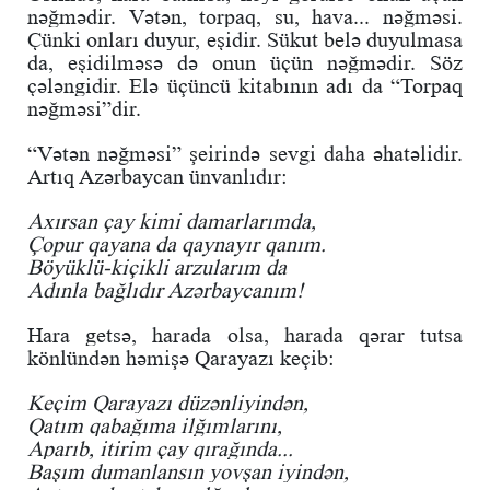
nəğmədir. Vətən, torpaq, su, hava... nəğməsi.
Çünki onları duyur, eşidir. Sükut belə duyulmasa
da, eşidilməsə də onun üçün nəğmədir. Söz
çələngidir. Elə üçüncü kitabının adı da “Torpaq
nəğməsi”dir.
“Vətən nəğməsi” şeirində sevgi daha əhatəlidir.
Artıq Azərbaycan ünvanlıdır:
Axırsan çay kimi damarlarımda,
Çopur qayana da qaynayır qanım.
Böyüklü-kiçikli arzularım da
Adınla bağlıdır Azərbaycanım!
Hara getsə, harada olsa, harada qərar tutsa
könlündən həmişə Qarayazı keçib:
Keçim Qarayazı düzənliyindən,
Qatım qabağıma ilğımlarını,
Aparıb, itirim çay qırağında...
Başım dumanlansın yovşan iyindən,