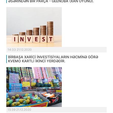
ƏSƏRİNDƏN BİR PARÇA - ĞEENOBA (XAN OYUNU).
14:33 21.12.2020
BİRBAŞA XARİCİ İNVESTİSİYALARIN HƏCMİNƏ GÖRƏ
KVEMO KARTLİ İKİNCİ YERDƏDİR.
15:39 21.12.2020