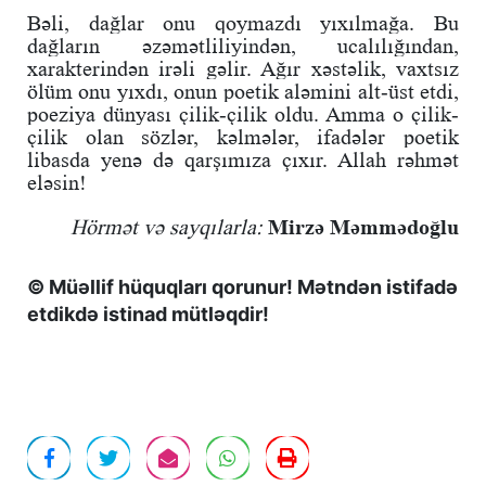
Bəli, dağlar onu qoymazdı yıxılmağa. Bu
dağların əzəmətliliyindən, ucalılığından,
xarakterindən irəli gəlir. Ağır xəstəlik, vaxtsız
ölüm onu yıxdı, onun poetik aləmini alt-üst etdi,
poeziya dünyası çilik-çilik oldu. Amma o çilik-
çilik olan sözlər, kəlmələr, ifadələr poetik
libasda yenə də qarşımıza çıxır. Allah rəhmət
eləsin!
Hörmət və sayqılarla:
Mirzə Məmmədoğlu
© Müəllif hüquqları qorunur! Mətndən istifadə
etdikdə istinad mütləqdir!