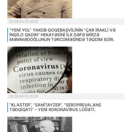
22:09 04.10.2020
“YENİ YOL” YAKOB QOQEBAŞVİLİNİN “ÇAR İRAKLİ VƏ
İNQİLO QADIN” HEKAYƏSİNİ İLK DƏFƏ MİRZƏ
MƏMMƏDOĞLUNUN TƏRCÜMƏSİNDƏ TƏQDİM EDİR.
23:26 04.10.2020
“KLASTER”, “SANİTAYZER”, “SEROPREVALANS
TƏDQİQATI” – YENİ KORONAVİRUS LÜĞƏTİ.