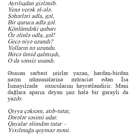
Ayrılıqdan gizlənib.
Yenə verək əl-ələ.
Şəhərləri adla, gəl,
Bir quruca adla gəl.
Könlümdəki qubarı
Öz əlinlə odla, gəl!
Gecə niyə uzandı?
Yolların nə uzundu.
Bircə ümid qalmışdı,
O da sənsiz usandı.
Əsasən sərbəst şeirlər yazan, hərdən-birdən
nəzm nümunələrinə müraciət edən İsa
İsmayılzadə oxucularını heyrətləndirir. Məni
dağlara aparın deyən şair hələ bir gəraylı da
yazıb:
Qıyya çəksəm, atıb-tutar,
Dərələr səsimi udar.
Qayalar əlimdən tutar –
Yıxılmağa qoymaz məni.