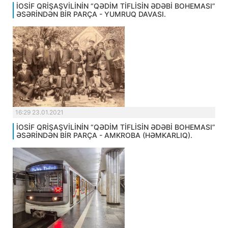
İOSİF QRİŞAŞVİLİNİN “QƏDİM TİFLİSİN ƏDƏBİ BOHEMASI”
ƏSƏRİNDƏN BİR PARÇA - YUMRUQ DAVASI.
16:29 23.01.2021
İOSİF QRİŞAŞVİLİNİN “QƏDİM TİFLİSİN ƏDƏBİ BOHEMASI”
ƏSƏRİNDƏN BİR PARÇA - AMKROBA (HƏMKARLIQ).