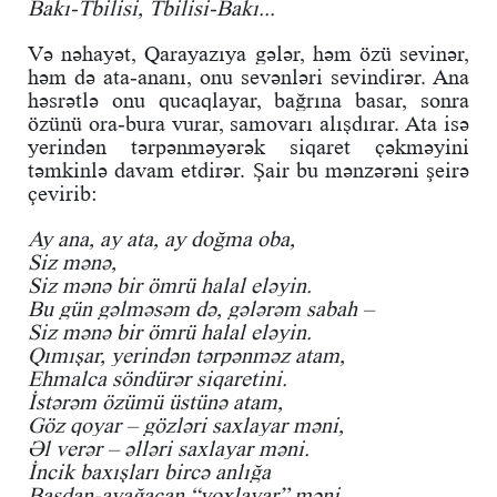
Bakı-Tbilisi, Tbilisi-Bakı...
Və nəhayət, Qarayazıya gələr, həm özü sevinər,
həm də ata-ananı, onu sevənləri sevindirər. Ana
həsrətlə onu qucaqlayar, bağrına basar, sonra
özünü ora-bura vurar, samovarı alışdırar. Ata isə
yerindən tərpənməyərək siqaret çəkməyini
təmkinlə davam etdirər. Şair bu mənzərəni şeirə
çevirib:
Ay ana, ay ata, ay doğma oba,
Siz mənə,
Siz mənə bir ömrü halal eləyin.
Bu gün gəlməsəm də, gələrəm sabah –
Siz mənə bir ömrü halal eləyin.
Qımışar, yerindən tərpənməz atam,
Ehmalca söndürər siqaretini.
İstərəm özümü üstünə atam,
Göz qoyar – gözləri saxlayar məni,
Əl verər – əlləri saxlayar məni.
İncik baxışları bircə anlığa
Başdan-ayağacan “yoxlayar” məni.