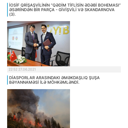
İOSİF QRİŞAŞVİLİNİN “QƏDİM TİFLİSİN ƏDƏBİ BOHEMASI”
ƏSƏRİNDƏN BİR PARÇA - GİVİŞVİLİ VƏ SKANDARNOVA
(3).
22:52 27.06.2021
DİASPORLAR ARASINDAKI ƏMƏKDAŞLIQ ŞUŞA
BƏYANNAMƏSİ İLƏ MÖHKƏMLƏNDİ.