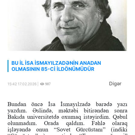
BU İL İSA İSMAYILZADƏNİN ANADAN
OLMASININ 85-Cİ İLDÖNÜMÜDÜR
Digər
15:42 17.02.2026 |
907
Bundan öncə İsa İsmayılzadə barədə yazı
yazdım. Əslində, məktəbi bitirəndən sonra
Bakıda universitetdə oxumaq istəyirdim. Qəbul
olunmadım. Orada qaldım. Fəhlə olaraq
işləyəndə onun “Sovet Gürcüstanı” (indiki