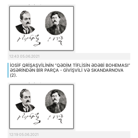
12:43 05.06.2021
İOSİF QRİŞAŞVİLİNİN “QƏDİM TİFLİSİN ƏDƏBİ BOHEMASI”
ƏSƏRİNDƏN BİR PARÇA - GİVİŞVİLİ VƏ SKANDARNOVA
(2).
12:19 05.06.2021