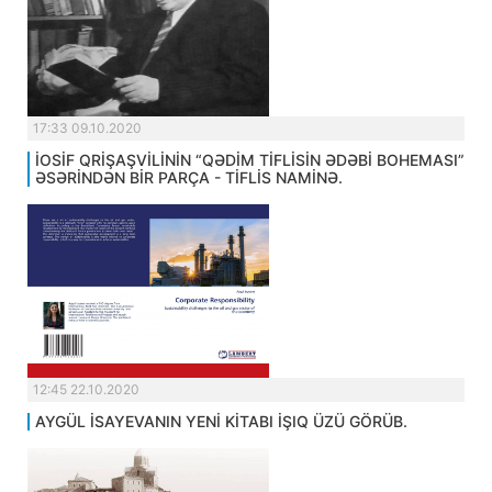
17:33 09.10.2020
İOSİF QRİŞAŞVİLİNİN “QƏDİM TİFLİSİN ƏDƏBİ BOHEMASI”
ƏSƏRİNDƏN BİR PARÇA - TİFLİS NAMİNƏ.
12:45 22.10.2020
AYGÜL İSAYEVANIN YENİ KİTABI İŞIQ ÜZÜ GÖRÜB.