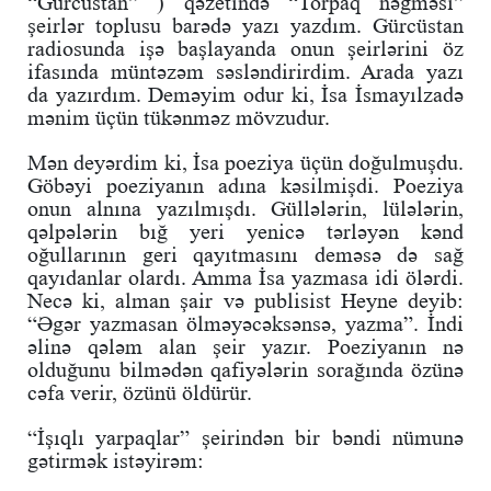
“Gürcüstan” ) qəzetində “Torpaq nəğməsi”
şeirlər toplusu barədə yazı yazdım. Gürcüstan
radiosunda işə başlayanda onun şeirlərini öz
ifasında müntəzəm səsləndirirdim. Arada yazı
da yazırdım. Deməyim odur ki, İsa İsmayılzadə
mənim üçün tükənməz mövzudur.
Mən deyərdim ki, İsa poeziya üçün doğulmuşdu.
Göbəyi poeziyanın adına kəsilmişdi. Poeziya
onun alnına yazılmışdı. Güllələrin, lülələrin,
qəlpələrin bığ yeri yenicə tərləyən kənd
oğullarının geri qayıtmasını deməsə də sağ
qayıdanlar olardı. Amma İsa yazmasa idi ölərdi.
Necə ki, alman şair və publisist Heyne deyib:
“Əgər yazmasan ölməyəcəksənsə, yazma”. İndi
əlinə qələm alan şeir yazır. Poeziyanın nə
olduğunu bilmədən qafiyələrin sorağında özünə
cəfa verir, özünü öldürür.
“İşıqlı yarpaqlar” şeirindən bir bəndi nümunə
gətirmək istəyirəm: