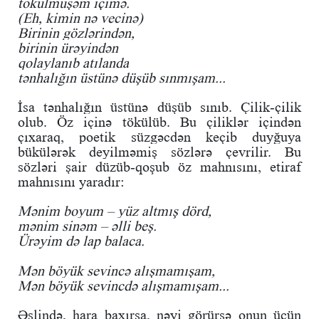
tökülmüşəm içimə.
(Eh, kimin nə vecinə)
Birinin gözlərindən,
birinin ürəyindən
qolaylanıb atılanda
tənhalığın üstünə düşüb sınmışam...
İsa tənhalığın üstünə düşüb sınıb. Çilik-çilik
olub. Öz içinə tökülüb. Bu çiliklər içindən
çıxaraq, poetik süzgəcdən keçib duyğuya
bükülərək deyilməmiş sözlərə çevrilir. Bu
sözləri şair düzüb-qoşub öz mahnısını, etiraf
mahnısını yaradır:
Mənim boyum – yüz altmış dörd,
mənim sinəm – əlli beş.
Ürəyim də lap balaca.
Mən böyük sevincə alışmamışam,
Mən böyük sevincdə alışmamışam...
Əslində, hara baxırsa, nəyi görürsə onun üçün