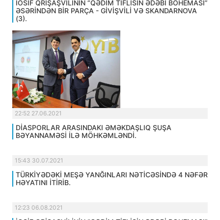
İOSİF QRİŞAŞVİLİNİN “QƏDİM TİFLİSİN ƏDƏBİ BOHEMASI”
ƏSƏRİNDƏN BİR PARÇA - GİVİŞVİLİ VƏ SKANDARNOVA
(3).
22:52 27.06.2021
DİASPORLAR ARASINDAKI ƏMƏKDAŞLIQ ŞUŞA
BƏYANNAMƏSİ İLƏ MÖHKƏMLƏNDİ.
15:43 30.07.2021
TÜRKİYƏDƏKİ MEŞƏ YANĞINLARI NƏTİCƏSİNDƏ 4 NƏFƏR
HƏYATINI İTİRİB.
12:23 06.08.2021