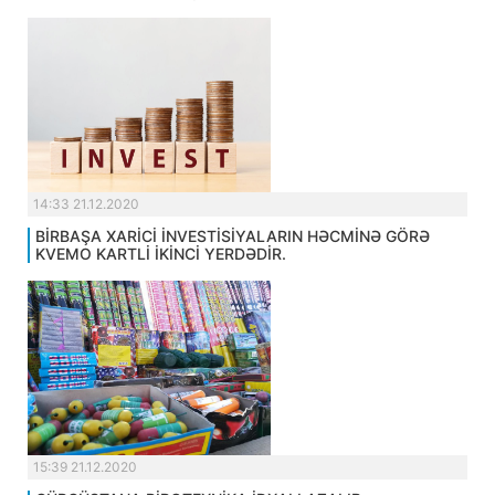
14:33 21.12.2020
BİRBAŞA XARİCİ İNVESTİSİYALARIN HƏCMİNƏ GÖRƏ
KVEMO KARTLİ İKİNCİ YERDƏDİR.
15:39 21.12.2020