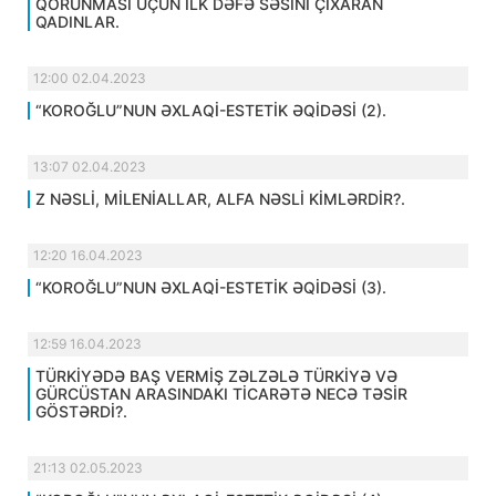
QORUNMASI ÜÇÜN İLK DƏFƏ SƏSİNİ ÇIXARAN
QADINLAR.
12:00 02.04.2023
“KOROĞLU”NUN ƏXLAQİ-ESTETİK ƏQİDƏSİ (2).
13:07 02.04.2023
Z NƏSLİ, MİLENİALLAR, ALFA NƏSLİ KİMLƏRDİR?.
12:20 16.04.2023
“KOROĞLU”NUN ƏXLAQİ-ESTETİK ƏQİDƏSİ (3).
12:59 16.04.2023
TÜRKİYƏDƏ BAŞ VERMİŞ ZƏLZƏLƏ TÜRKİYƏ VƏ
GÜRCÜSTAN ARASINDAKI TİCARƏTƏ NECƏ TƏSİR
GÖSTƏRDİ?.
21:13 02.05.2023