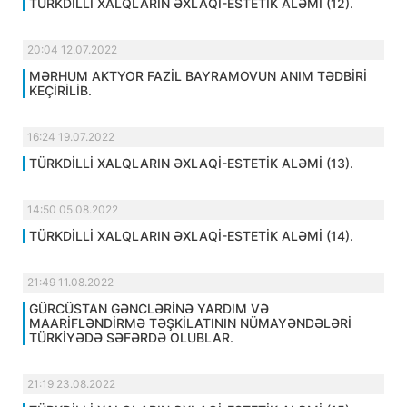
TÜRKDİLLİ XALQLARIN ƏXLAQİ-ESTETİK ALƏMİ (12).
20:04 12.07.2022
MƏRHUM AKTYOR FAZİL BAYRAMOVUN ANIM TƏDBİRİ
KEÇİRİLİB.
16:24 19.07.2022
TÜRKDİLLİ XALQLARIN ƏXLAQİ-ESTETİK ALƏMİ (13).
14:50 05.08.2022
TÜRKDİLLİ XALQLARIN ƏXLAQİ-ESTETİK ALƏMİ (14).
21:49 11.08.2022
GÜRCÜSTAN GƏNCLƏRİNƏ YARDIM VƏ
MAARİFLƏNDİRMƏ TƏŞKİLATININ NÜMAYƏNDƏLƏRİ
TÜRKİYƏDƏ SƏFƏRDƏ OLUBLAR.
21:19 23.08.2022