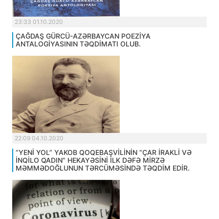
23:33 01.10.2020
ÇAĞDAŞ GÜRCÜ-AZƏRBAYCAN POEZİYA
ANTALOGİYASININ TƏQDİMATI OLUB.
22:09 04.10.2020
“YENİ YOL” YAKOB QOQEBAŞVİLİNİN “ÇAR İRAKLİ VƏ
İNQİLO QADIN” HEKAYƏSİNİ İLK DƏFƏ MİRZƏ
MƏMMƏDOĞLUNUN TƏRCÜMƏSİNDƏ TƏQDİM EDİR.