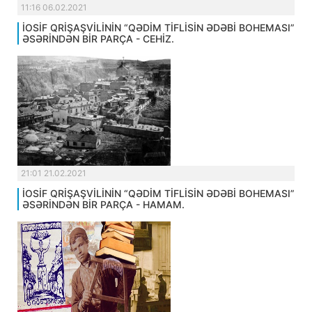
11:16 06.02.2021
İOSİF QRİŞAŞVİLİNİN “QƏDİM TİFLİSİN ƏDƏBİ BOHEMASI”
ƏSƏRİNDƏN BİR PARÇA - CEHİZ.
21:01 21.02.2021
İOSİF QRİŞAŞVİLİNİN “QƏDİM TİFLİSİN ƏDƏBİ BOHEMASI”
ƏSƏRİNDƏN BİR PARÇA - HAMAM.