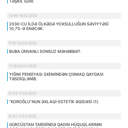
TƏŞKİL EDİR.
13:40 16.02.2023
2030-CU İLDƏ ÖLKƏDƏ YOXSULLUĞUN SƏVİYYƏSİ
10,7%-Ə ENƏCƏK.
11:51 02.03.2023
BUBA ÜNVANLI SONSUZ MƏHƏBBƏT.
11:25 02.03.2023
YIĞIM PENSİYASI SXEMİNDƏN ÇIXMAQ QAYDASI
TƏSDİQLƏNİB.
21:53 17.03.2023
“KOROĞLU”NUN ƏXLAQİ-ESTETİK ƏQİDƏSİ (1).
21:41 17.03.2023
GÜRCÜSTAN TARİXİNDƏ QADIN HÜQUQLARININ