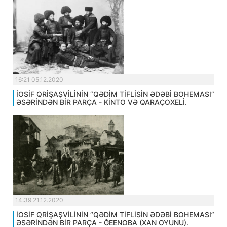
16:21 05.12.2020
İOSİF QRİŞAŞVİLİNİN “QƏDİM TİFLİSİN ƏDƏBİ BOHEMASI”
ƏSƏRİNDƏN BİR PARÇA - KİNTO VƏ QARAÇOXELİ.
14:39 21.12.2020
İOSİF QRİŞAŞVİLİNİN “QƏDİM TİFLİSİN ƏDƏBİ BOHEMASI”
ƏSƏRİNDƏN BİR PARÇA - ĞEENOBA (XAN OYUNU).