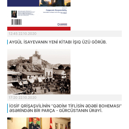
12:45 22.10.2020
AYGÜL İSAYEVANIN YENİ KİTABI İŞIQ ÜZÜ GÖRÜB.
17:20 22.10.2020
İOSİF QRİŞAŞVİLİNİN “QƏDİM TİFLİSİN ƏDƏBİ BOHEMASI”
ƏSƏRİNDƏN BİR PARÇA - GÜRCÜSTANIN ÜRƏYİ.