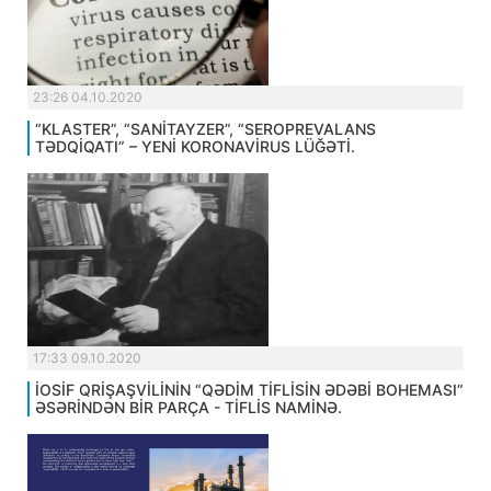
23:26 04.10.2020
“KLASTER”, “SANİTAYZER”, “SEROPREVALANS
TƏDQİQATI” – YENİ KORONAVİRUS LÜĞƏTİ.
17:33 09.10.2020
İOSİF QRİŞAŞVİLİNİN “QƏDİM TİFLİSİN ƏDƏBİ BOHEMASI”
ƏSƏRİNDƏN BİR PARÇA - TİFLİS NAMİNƏ.