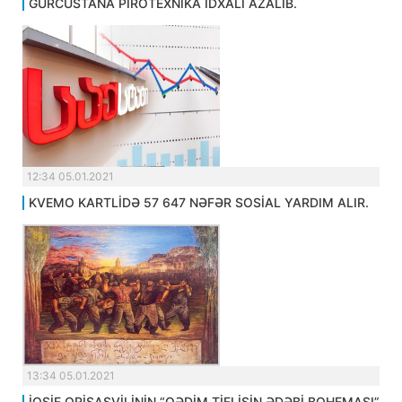
GÜRCÜSTANA PİROTEXNİKA İDXALI AZALIB.
12:34 05.01.2021
KVEMO KARTLİDƏ 57 647 NƏFƏR SOSİAL YARDIM ALIR.
13:34 05.01.2021
İOSİF QRİŞAŞVİLİNİN “QƏDİM TİFLİSİN ƏDƏBİ BOHEMASI”