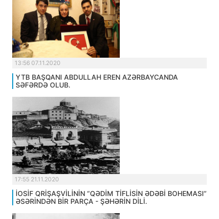
13:56 07.11.2020
YTB BAŞQANI ABDULLAH EREN AZƏRBAYCANDA
SƏFƏRDƏ OLUB.
17:55 21.11.2020
İOSİF QRİŞAŞVİLİNİN “QƏDİM TİFLİSİN ƏDƏBİ BOHEMASI”
ƏSƏRİNDƏN BİR PARÇA - ŞƏHƏRİN DİLİ.