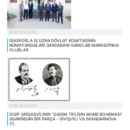
20:52 20.05.2021
DİASPORLA İŞ ÜZRƏ DÖVLƏT KOMİTƏSİNİN
NÜMAYƏNDƏLƏRİ QARDABANİ GƏNCLƏR MƏRKƏZİNDƏ
OLUBLAR.
12:36 05.06.2021
İOSİF QRİŞAŞVİLİNİN “QƏDİM TİFLİSİN ƏDƏBİ BOHEMASI”
ƏSƏRİNDƏN BİR PARÇA - GİVİŞVİLİ VƏ SKANDARNOVA
(1).