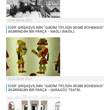
13:39 06.04.2021
İOSİF QRİŞAŞVİLİNİN “QƏDİM TİFLİSİN ƏDƏBİ BOHEMASI”
ƏSƏRİNDƏN BİR PARÇA - NAĞLİ (NAĞIL).
23:54 20.04.2021
İOSİF QRİŞAŞVİLİNİN “QƏDİM TİFLİSİN ƏDƏBİ BOHEMASI”
ƏSƏRİNDƏN BİR PARÇA - QARAGÖZ TEATRI.