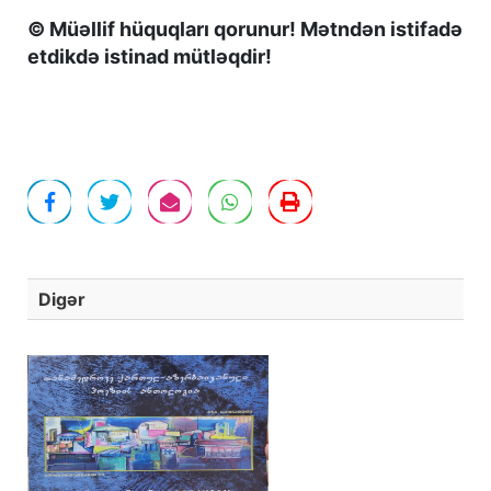
© Müəllif hüquqları qorunur! Mətndən istifadə
etdikdə istinad mütləqdir!
Digər