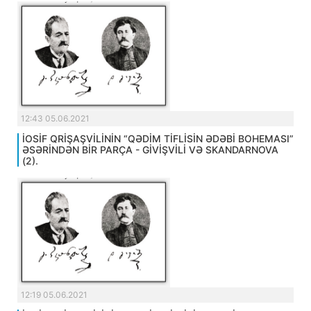
12:43 05.06.2021
İOSİF QRİŞAŞVİLİNİN “QƏDİM TİFLİSİN ƏDƏBİ BOHEMASI”
ƏSƏRİNDƏN BİR PARÇA - GİVİŞVİLİ VƏ SKANDARNOVA
(2).
12:19 05.06.2021