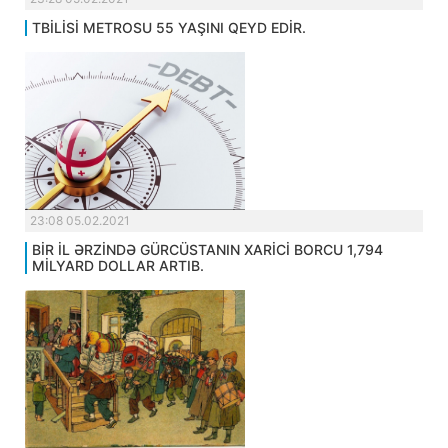
TBİLİSİ METROSU 55 YAŞINI QEYD EDİR.
23:08 05.02.2021
BİR İL ƏRZİNDƏ GÜRCÜSTANIN XARİCİ BORCU 1,794
MİLYARD DOLLAR ARTIB.