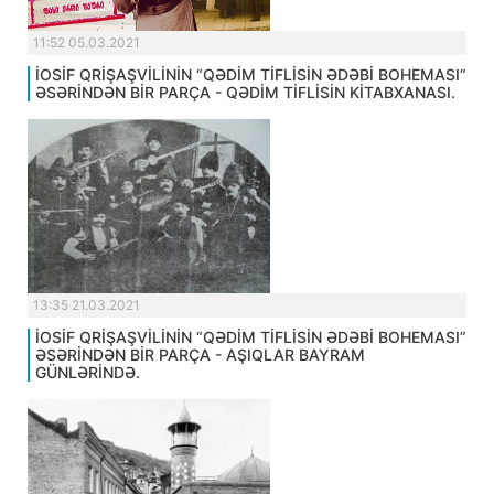
11:52 05.03.2021
İOSİF QRİŞAŞVİLİNİN “QƏDİM TİFLİSİN ƏDƏBİ BOHEMASI”
ƏSƏRİNDƏN BİR PARÇA - QƏDİM TİFLİSİN KİTABXANASI.
13:35 21.03.2021
İOSİF QRİŞAŞVİLİNİN “QƏDİM TİFLİSİN ƏDƏBİ BOHEMASI”
ƏSƏRİNDƏN BİR PARÇA - AŞIQLAR BAYRAM
GÜNLƏRİNDƏ.