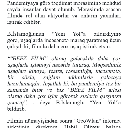
Pandemiyaya görə təqdimat mərasiminə məhdud
sayda insanlar dəvət olunub. Mərasimdə əsasən
filmdə rol alan aktyorlar və onların yaxınları
iştirak ediblər.
B.İslamoğlunun “Yeni Yol”a bildirdiyinə
görə, uşaqlarda incəsənətə maraq yaratmaq üçün
çalışıb ki, filmdə daha çox uşaq iştirak etsin.
““BEEZ FİLM” olaraq gələcəkdə daha çox
uşaqlarla işləməyi nəzərdə tuturuq. Məqsədimiz
uşaqları kinoya, teatra, rəssamlığa, incəsənətə,
bir sözlə, sağlam addımlarla gələcəyə
hazırlamaqdır. İnşallah ki, bu pandemiya tez bir
zamanda bitər və biz “BEEZ FİLM” ailəsi
olaraq daha çox işlər görərək sizlərin qarşınıza
çıxarıq”,
- deyə B.İslamoğlu “Yeni Yol”a
bildirib.
Filmin nümayişindən sonra "GeoWlan" internet
şirkətinin direktoru Habil Əliyev
balaca