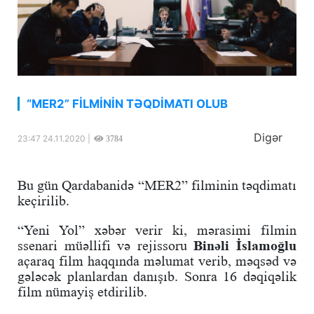
“MER2” FİLMİNİN TƏQDİMATI OLUB
Digər
23:47 24.11.2020 |
3784
Bu gün Qardabanidə “MER2” filminin təqdimatı
keçirilib.
“Yeni Yol” xəbər verir ki, mərasimi filmin
ssenari müəllifi və rejissoru
Binəli İslamoğlu
açaraq film haqqında məlumat verib, məqsəd və
gələcək planlardan danışıb. Sonra 16 dəqiqəlik
film nümayiş etdirilib.