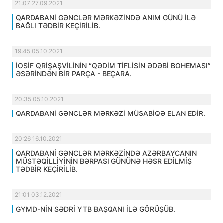
21:07 27.09.2021
QARDABANİ GƏNCLƏR MƏRKƏZİNDƏ ANIM GÜNÜ İLƏ
BAĞLI TƏDBİR KEÇİRİLİB.
19:45 05.10.2021
İOSİF QRİŞAŞVİLİNİN “QƏDİM TİFLİSİN ƏDƏBİ BOHEMASI”
ƏSƏRİNDƏN BİR PARÇA - BEÇARA.
20:35 05.10.2021
QARDABANİ GƏNCLƏR MƏRKƏZİ MÜSABİQƏ ELAN EDİR.
20:26 16.10.2021
QARDABANİ GƏNCLƏR MƏRKƏZİNDƏ AZƏRBAYCANIN
MÜSTƏQİLLİYİNİN BƏRPASI GÜNÜNƏ HƏSR EDİLMİŞ
TƏDBİR KEÇİRİLİB.
21:01 03.12.2021
GYMD-NİN SƏDRİ YTB BAŞQANI İLƏ GÖRÜŞÜB.