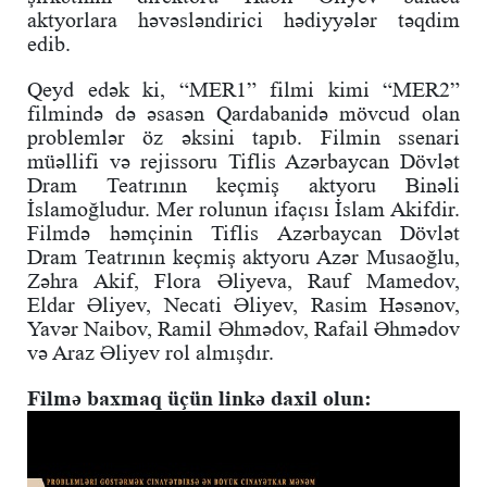
aktyorlara həvəsləndirici hədiyyələr təqdim
edib.
Qeyd edək ki, “MER1” filmi kimi “MER2”
filmində də əsasən Qardabanidə mövcud olan
problemlər öz əksini tapıb. Filmin ssenari
müəllifi və rejissoru Tiflis Azərbaycan Dövlət
Dram Teatrının keçmiş aktyoru Binəli
İslamoğludur. Mer rolunun ifaçısı İslam Akifdir.
Filmdə həmçinin Tiflis Azərbaycan Dövlət
Dram Teatrının keçmiş aktyoru Azər Musaoğlu,
Zəhra Akif, Flora Əliyeva, Rauf Mamedov,
Eldar Əliyev, Necati Əliyev, Rasim Həsənov,
Yavər Naibov, Ramil Əhmədov, Rafail Əhmədov
və Araz Əliyev rol almışdır.
Filmə baxmaq üçün linkə daxil olun: