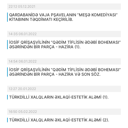
22:12 05.12.2021
QARDABANİDƏ VAJA PŞAVELANIN “MEŞƏ KOMEDİYASI”
KİTABININ TƏQDİMATI KEÇİRİLİB.
14:35 06.01.2022
İOSİF QRİŞAŞVİLİNİN “QƏDİM TİFLİSİN ƏDƏBİ BOHEMASI”
ƏSƏRİNDƏN BİR PARÇA - HAZİRA (1).
14:54 06.01.2022
İOSİF QRİŞAŞVİLİNİN “QƏDİM TİFLİSİN ƏDƏBİ BOHEMASI”
ƏSƏRİNDƏN BİR PARÇA - HAZİRA VƏ SON SÖZ.
12:27 20.01.2022
TÜRKDİLLİ XALQLARIN ƏXLAQİ-ESTETİK ALƏMİ (1).
16:50 05.02.2022
TÜRKDİLLİ XALQLARIN ƏXLAQİ-ESTETİK ALƏMİ (2).