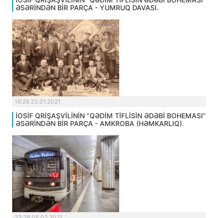
ƏSƏRİNDƏN BİR PARÇA - YUMRUQ DAVASI.
16:29 23.01.2021
İOSİF QRİŞAŞVİLİNİN “QƏDİM TİFLİSİN ƏDƏBİ BOHEMASI”
ƏSƏRİNDƏN BİR PARÇA - AMKROBA (HƏMKARLIQ).
23:28 05.02.2021