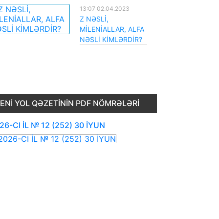
13:07 02.04.2023
Z NƏSLİ,
MİLENİALLAR, ALFA
NƏSLİ KİMLƏRDİR?
ENI YOL QƏZETININ PDF NÖMRƏLƏRI
26-CI İL № 12 (252) 30 İYUN