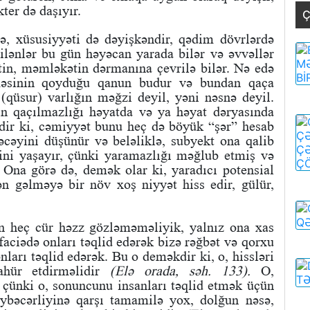
kter də daşıyır.
Ç
ə, xüsusiyyəti də dəyişkəndir, qədim dövrlərdə
lənlər bu gün həyəcan yarada bilər və əvvəllər
tin, məmləkətin dərmanına çevrilə bilər. Nə edə
işməsinin qoyduğu qanun budur və bundan qaça
(qüsur) varlığın məğzi deyil, yəni nəsnə deyil.
n qaçılmazlığı həyatda və ya həyat dəryasında
dir ki, cəmiyyət bunu heç də böyük “şər” hesab
əcəyini düşünür və beləliklə, subyekt ona qalib
ini yaşayır, çünki yaramazlığı məğlub etmiş və
 Ona görə də, demək olar ki, yaradıcı potensial
n gəlməyə bir növ xoş niyyət hiss edir, gülür,
ən heç cür həzz gözləməməliyik, yalnız ona xas
faciədə onları təqlid edərək bizə rəğbət və qorxu
onları təqlid edərək. Bu o deməkdir ki, o, hissləri
zahür etdirməlidir
(Elə orada, səh. 133).
O,
çünki o, sonuncunu insanları təqlid etmək üçün
eybəcərliyinə qarşı tamamilə yox, dolğun nəsə,