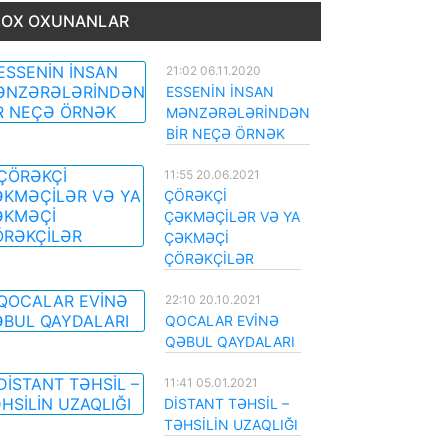
OX OXUNANLAR
21:02 06.11.2020
ESSENİN İNSAN
MƏNZƏRƏLƏRİNDƏN
BİR NEÇƏ ÖRNƏK
11:55 20.06.2021
ÇÖRƏKÇİ
ÇƏKMƏÇİLƏR VƏ YA
ÇƏKMƏÇİ
ÇÖRƏKÇİLƏR
22:10 20.10.2021
QOCALAR EVİNƏ
QƏBUL QAYDALARI
11:41 05.01.2021
DİSTANT TƏHSİL –
TƏHSİLİN UZAQLIĞI