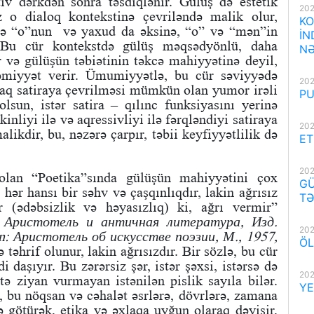
iv dərkdən sonra təsdiqlənir. Gülüş də estetik
202
z o dialoq kontekstinə çevriləndə malik olur,
KO
və “o”nun və yaxud da əksinə, “o” və “mən”in
İN
b. Bu cür kontekstdə gülüş məqsədyönlü, daha
NƏ
r və gülüşün təbiətinin təkcə mahiyyətinə deyil,
miyyət verir. Ümumiyyətlə, bu cür səviyyədə
202
raq satiraya çevrilməsi mümkün olan yumor irəli
PU
lsun, istər satira – qılınc funksiyasını yerinə
inliyi ilə və aqressivliyi ilə fərqləndiyi satiraya
202
ikdir, bu, nəzərə çarpır, təbii keyfiyyətlilik də
ET
202
lan “Poetika”sında gülüşün mahiyyətini çox
GÜ
 hər hansı bir səhv və çaşqınlıqdır, lakin ağrısız
TƏ
ür (ədəbsizlik və həyasızlıq) ki, ağrı vermir”
: Аристотель и а
нтичная литература, Изд.
202
in: Аристотель об искусстве поэзии, М., 1957,
ÖL
əhrif olunur, lakin ağrısızdır. Bir sözlə, bu cür
 daşıyır. Bu zərərsiz şər, istər şəxsi, istərsə də
202
ə ziyan vurmayan istənilən pislik sayıla bilər.
YE
 bu nöqsan və cəhalət əsrlərə, dövrlərə, zamana
ə götürək, etika və əxlaqa uyğun olaraq dəyişir,