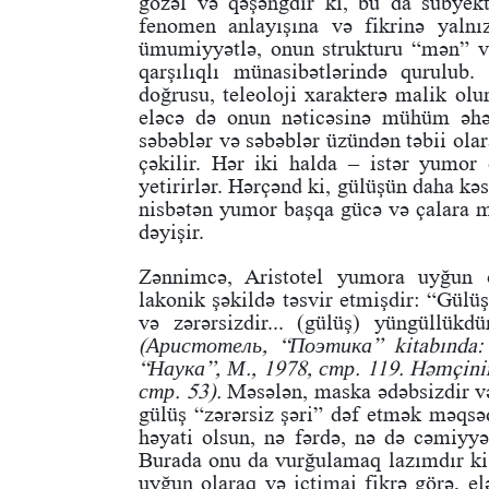
gözəl və qəşəngdir ki, bu da subyekt
fenomen anlayışına və fikrinə yalnı
ümumiyyətlə, onun strukturu “mən” 
qarşılıqlı münasibətlərində qurulu
doğrusu, teleoloji xarakterə malik olu
eləcə də onun nəticəsinə mühüm əhə
səbəblər və səbəblər üzündən təbii ola
çəkilir. Hər iki halda – istər yumor o
yetirirlər. Hərçənd ki, gülüşün daha kəsk
nisbətən yumor başqa gücə və çalara mal
dəyişir.
Zənnimcə, Aristotel yumora uyğun o
lakonik şəkildə təsvir etmişdir: “Gülüş
və zərərsizdir... (gülüş) yüngüllükd
(Аристотель, “Поэтика” kitabında
“Наука”, М., 1978, стр. 119. Həmçin
стр. 53).
Məsələn, maska ədəbsizdir və t
gülüş “zərərsiz şəri” dəf etmək məqsədi
həyati olsun, nə fərdə, nə də cəmiyyət
Burada onu da vurğulamaq lazımdır ki,
uyğun olaraq və ictimai fikrə görə, el