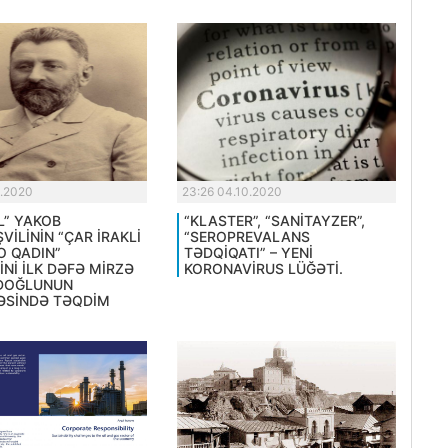
0.2020
23:26 04.10.2020
L” YAKOB
“KLASTER”, “SANİTAYZER”,
İLİNİN “ÇAR İRAKLİ
“SEROPREVALANS
O QADIN”
TƏDQİQATI” – YENİ
Nİ İLK DƏFƏ MİRZƏ
KORONAVİRUS LÜĞƏTİ.
OĞLUNUN
SİNDƏ TƏQDİM