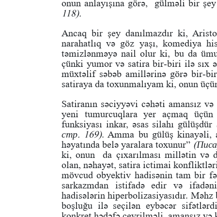
onun anlayışına görə, gülməli bir şey 
118).
Ancaq bir şey danılmazdır ki, Aristot
narahatlıq və göz yaşı, komediya hi
təmizlənməyə nail olur ki, bu da ümu
çünki yumor və satira bir-biri ilə sıx 
müxtəlif səbəb amillərinə görə bir-bir
satiraya da toxunmalıyam ki, onun üçün
Satiranın səciyyəvi cəhəti amansız və
yeni tumurcuqlara yer açmaq üçün 
funksiyası inkar, əsas silahı gülüşdür
стр. 169)
. Amma bu gülüş kinayəli, a
həyatında belə yaralara toxunur”
(Писа
ki, onun da çıxarılması millətin və d
olan, nəhayət, satira ictimai konfliktlə
mövcud obyektiv hadisənin tam bir fəl
sarkazmdan istifadə edir və ifadən
hadisələrin hiperbolizasiyasıdır. Məhz 
boşluğu ilə seçilən eybəcər sifətlər
konkret hədəfə çevrilməli, amansız və k