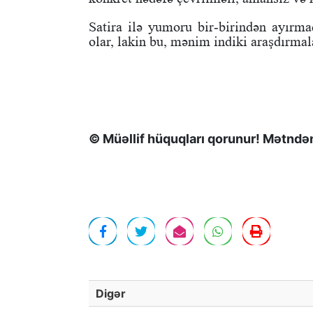
Satira ilə yumoru bir-birindən ayırma
olar, lakin bu, mənim indiki araşdırmal
© Müəllif hüquqları qorunur! Mətndən 
Digər