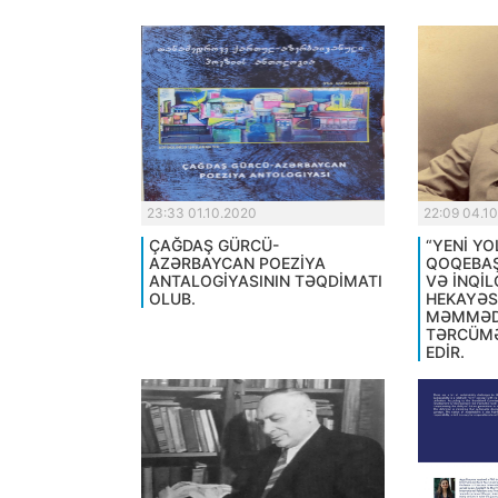
23:33 01.10.2020
22:09 04.1
ÇAĞDAŞ GÜRCÜ-
“YENİ YO
AZƏRBAYCAN POEZİYA
QOQEBAŞV
ANTALOGİYASININ TƏQDİMATI
VƏ İNQİL
OLUB.
HEKAYƏSİ
MƏMMƏD
TƏRCÜMƏ
EDİR.