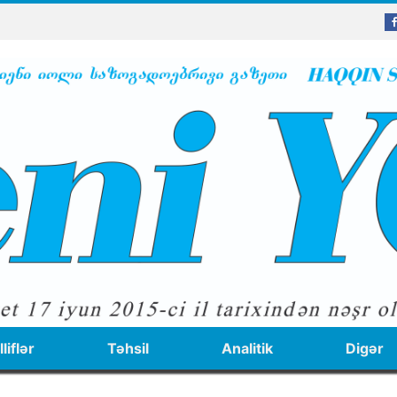
liflər
Təhsil
Analitik
Digər