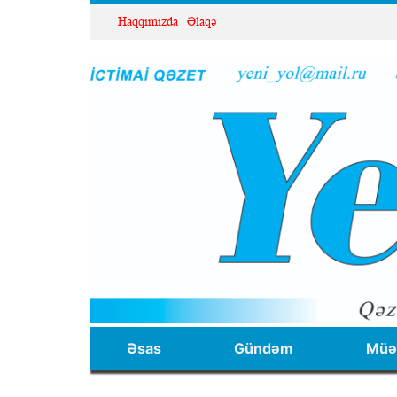
Haqqımızda
Əlaqə
Əsas
Gündəm
Müəl