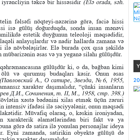
iyrəncliyin təkcə bir hissəsidir
(Elə orada, səh.
elin fəlsəfi nöqteyi-nəzərinə görə, faciə hissi
ssi isə gülüş doğurduqda, sonda insan mənəvi
milikdə estetik duyğunun teleoloji məqsədidir,
əlaqəli anlayışlardır və nadir hallarda zamana və
i ilə növbələşirlər. Elə burada çox qısa şəkildə
 mübarizənin əsas və ya yeganə silahı gülüşdür.
Y
 qəhrəmancasına gülüşdür ki, o da, bağban kimi
ölü və qurumuş budaqları kəsir. Onun əsas
(Павловский А., О сатире, Звезда, №6, 1955,
20
mansız xarakter daşımalıdır, “çünki insanların
рев Д.И., Сочинения, т. II, М., 1958, стр. 398.)
övlətin xəstə bədənini xilas etmək üçün zəruri
rin intensiv ifadəsi ilə səciyyələnir, onun məqsədi
akətidir. Müvafiq olaraq, o, kəskin ironiyadan,
in xarakterik əlamətlərindən biri fakt və ya
buna görə də satira ilə yonulan personajlar ideya
dir. Eyni zamanda, satirikin obyektə gülüşü də
əskin xarakter daşımalıdır.