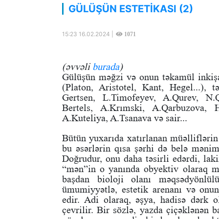
GÜLÜŞÜN ESTETİKASI (2)
15:23 16.02.2024 |
1071
(əvvəli
burada
)
Gülüşün məğzi və onun təkamül inkişa
(Platon, Aristotel, Kant, Hegel...), 
Gertsen, L.Timofeyev, A.Qurev, N.Q
Bertels, A.Krımski, A.Qarbuzova, 
A.Kuteliya, A.Tsanava və sair...
Bütün yuxarıda xatırlanan müəlliflərin 
bu əsərlərin qısa şərhi də belə mənim
Doğrudur, onu daha təsirli edərdi, laki
“mən”in o yanında obyektiv olaraq m
başdan bioloji olanı məqsədyönlülü
ümumiyyətlə, estetik arenanı və onun
edir. Adi olaraq, əşya, hadisə dərk 
çevrilir. Bir sözlə, yazda çiçəklənən