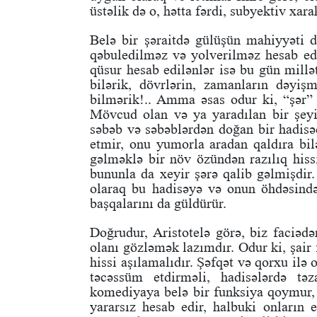
üstəlik də o, hətta fərdi, subyektiv xara
Belə bir şəraitdə gülüşün mahiyyəti d
qəbuledilməz və yolverilməz hesab edi
qüsur hesab edilənlər isə bu gün millə
bilərik, dövrlərin, zamanların dəy
bilmərik!.. Amma əsas odur ki, “şər” 
Mövcud olan və ya yaradılan bir şeyi
səbəb və səbəblərdən doğan bir hadisə
etmir, onu yumorla aradan qaldıra bil
gəlməklə bir növ özündən razılıq hiss
bununla da xeyir şərə qalib gəlmişdir.
olaraq bu hadisəyə və onun öhdəsində
başqalarını da güldürür.
Doğrudur, Aristotelə görə, biz faciəd
olanı gözləmək lazımdır. Odur ki, şair 
hissi aşılamalıdır. Şəfqət və qorxu ilə 
təcəssüm etdirməli, hadisələrdə tə
komediyaya belə bir funksiya qoymur, 
yararsız hesab edir, halbuki onların 