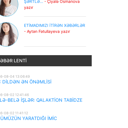
ŞƏRTLƏ...
- Çiyalə Osmanova
yazır
ETİMADIMIZI İTİRƏN XƏBƏRLƏR
- Aytən Fətullayeva yazır
ƏBƏR LENTI
6-08-04 13:06:49
 DİLDƏN ƏN ÖNƏMLİSİ
6-08-02 12:41:46
LƏ-BELƏ İŞLƏR: QALAKTİON TABİDZE
6-08-02 11:41:12
ÜMÜZÜN YARATDIĞI İMİC