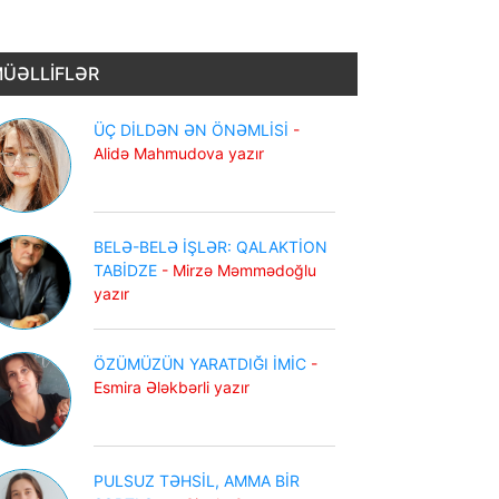
ÜƏLLİFLƏR
ÜÇ DİLDƏN ƏN ÖNƏMLİSİ
-
Alidə Mahmudova yazır
BELƏ-BELƏ İŞLƏR: QALAKTİON
TABİDZE
- Mirzə Məmmədoğlu
yazır
ÖZÜMÜZÜN YARATDIĞI İMİC
-
Esmira Ələkbərli yazır
PULSUZ TƏHSİL, AMMA BİR