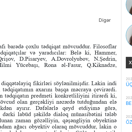
Digər
fı barədə çoxlu tədqiqat mövcuddur. Filosoflar
tədqiqatçılar və yaradıcılar: Belə ki, Hammer,
rişov, D.Pisaryev, A.Dovrolyubov, N.Şedrin,
X
Hilmi Yücebaşı, Rona əl-Fasur, Q.Kiknadze,
202
diqqətəlayiq fikirləri söylənilmişdir. Lakin indi
ÜÇ
 tədqiqatımın axarını başqa məcraya çevirərdi.
n tədqiqatın predmeti konkretliliyini itirərdi ki,
202
övcud olan gerçəkliyi nəzərdə tutduğundan elə
BE
kdən ayırır. Dəfələrlə qeyd etdiyimə görə,
 dərki labüd şəkildə dialoq münasibətini tələb
202
olunan zaman gözəlliyin, qəşəngliyin obyektinə
ÖZ
 badam ağacı obyektiv olaraq mövcuddur, lakin o