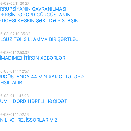
6-08-02 11:20:27
RRUPSİYANIN QAVRANILMASI
DEKSİNDƏ (CPI) GÜRCÜSTANIN
TİCƏSİ KƏSKİN ŞƏKİLDƏ PİSLƏŞİB
6-08-02 10:35:32
LSUZ TƏHSİL, AMMA BİR ŞƏRTLƏ...
6-08-01 12:58:07
İMADIMIZI İTİRƏN XƏBƏRLƏR
6-08-01 11:42:57
RCÜSTANDA 44 MİN XARİCİ TƏLƏBƏ
HSİL ALIR
6-08-01 11:15:08
ÜM – DÖRD HƏRFLİ HƏQİQƏT
6-08-01 11:02:16
NİLİKÇİ REJİSSORLARIMIZ