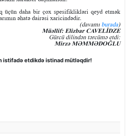
q üçün daha bir çox spesifiklikləri qeyd etmək
arımın əhatə dairəsi xaricindədir.
(davamı
burada
)
Müəllif: Elizbar CAVELİDZE
Gürcü dilindən tərcümə etdi:
Mirzə MƏMMƏDOĞLU
istifadə etdikdə istinad mütləqdir!