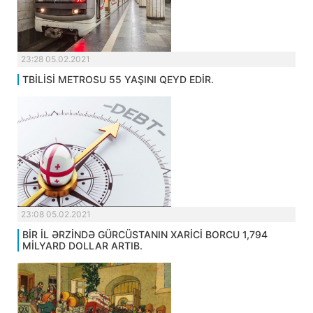
23:28 05.02.2021
TBİLİSİ METROSU 55 YAŞINI QEYD EDİR.
23:08 05.02.2021
BİR İL ƏRZİNDƏ GÜRCÜSTANIN XARİCİ BORCU 1,794
MİLYARD DOLLAR ARTIB.