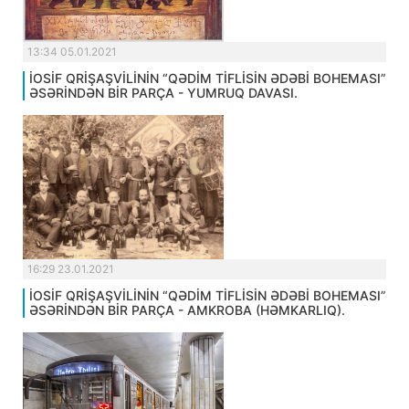
13:34 05.01.2021
İOSİF QRİŞAŞVİLİNİN “QƏDİM TİFLİSİN ƏDƏBİ BOHEMASI”
ƏSƏRİNDƏN BİR PARÇA - YUMRUQ DAVASI.
16:29 23.01.2021
İOSİF QRİŞAŞVİLİNİN “QƏDİM TİFLİSİN ƏDƏBİ BOHEMASI”
ƏSƏRİNDƏN BİR PARÇA - AMKROBA (HƏMKARLIQ).