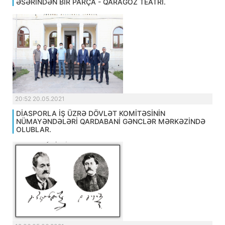
ƏSƏRİNDƏN BİR PARÇA - QARAGÖZ TEATRI.
20:52 20.05.2021
DİASPORLA İŞ ÜZRƏ DÖVLƏT KOMİTƏSİNİN
NÜMAYƏNDƏLƏRİ QARDABANİ GƏNCLƏR MƏRKƏZİNDƏ
OLUBLAR.