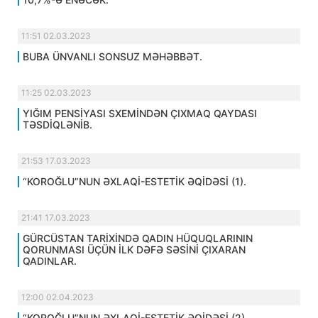
11:51 02.03.2023
BUBA ÜNVANLI SONSUZ MƏHƏBBƏT.
11:25 02.03.2023
YIĞIM PENSİYASI SXEMİNDƏN ÇIXMAQ QAYDASI
TƏSDİQLƏNİB.
21:53 17.03.2023
“KOROĞLU”NUN ƏXLAQİ-ESTETİK ƏQİDƏSİ (1).
21:41 17.03.2023
GÜRCÜSTAN TARİXİNDƏ QADIN HÜQUQLARININ
QORUNMASI ÜÇÜN İLK DƏFƏ SƏSİNİ ÇIXARAN
QADINLAR.
12:00 02.04.2023
“KOROĞLU”NUN ƏXLAQİ-ESTETİK ƏQİDƏSİ (2).