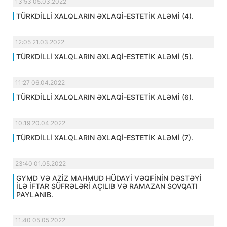
13:53 05.03.2022
TÜRKDİLLİ XALQLARIN ƏXLAQİ-ESTETİK ALƏMİ (4).
12:05 21.03.2022
TÜRKDİLLİ XALQLARIN ƏXLAQİ-ESTETİK ALƏMİ (5).
11:27 06.04.2022
TÜRKDİLLİ XALQLARIN ƏXLAQİ-ESTETİK ALƏMİ (6).
10:19 20.04.2022
TÜRKDİLLİ XALQLARIN ƏXLAQİ-ESTETİK ALƏMİ (7).
23:40 01.05.2022
GYMD VƏ AZİZ MAHMUD HÜDAYİ VƏQFİNİN DƏSTƏYİ
İLƏ İFTAR SÜFRƏLƏRİ AÇILIB VƏ RAMAZAN SOVQATI
PAYLANIB.
11:40 05.05.2022