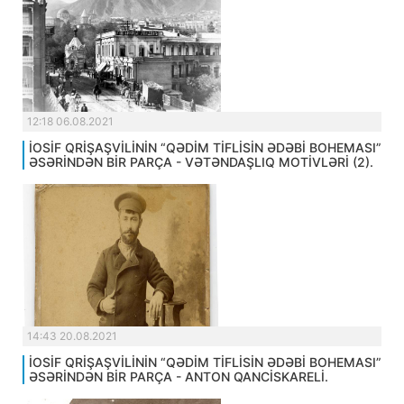
12:18 06.08.2021
İOSİF QRİŞAŞVİLİNİN “QƏDİM TİFLİSİN ƏDƏBİ BOHEMASI”
ƏSƏRİNDƏN BİR PARÇA - VƏTƏNDAŞLIQ MOTİVLƏRİ (2).
14:43 20.08.2021
İOSİF QRİŞAŞVİLİNİN “QƏDİM TİFLİSİN ƏDƏBİ BOHEMASI”
ƏSƏRİNDƏN BİR PARÇA - ANTON QANCİSKARELİ.