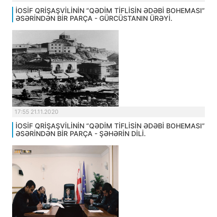
İOSİF QRİŞAŞVİLİNİN “QƏDİM TİFLİSİN ƏDƏBİ BOHEMASI”
ƏSƏRİNDƏN BİR PARÇA - GÜRCÜSTANIN ÜRƏYİ.
17:55 21.11.2020
İOSİF QRİŞAŞVİLİNİN “QƏDİM TİFLİSİN ƏDƏBİ BOHEMASI”
ƏSƏRİNDƏN BİR PARÇA - ŞƏHƏRİN DİLİ.