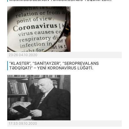
23:26 04.10.2020
“KLASTER”, “SANİTAYZER”, “SEROPREVALANS
TƏDQİQATI” – YENİ KORONAVİRUS LÜĞƏTİ.
17:33 09.10.2020