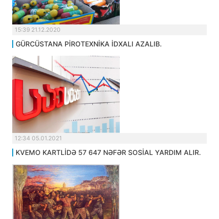
15:39 21.12.2020
GÜRCÜSTANA PİROTEXNİKA İDXALI AZALIB.
12:34 05.01.2021
KVEMO KARTLİDƏ 57 647 NƏFƏR SOSİAL YARDIM ALIR.