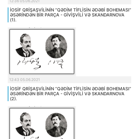
12:36 05.06.2021
İOSİF QRİŞAŞVİLİNİN “QƏDİM TİFLİSİN ƏDƏBİ BOHEMASI”
ƏSƏRİNDƏN BİR PARÇA - GİVİŞVİLİ VƏ SKANDARNOVA
(1).
12:43 05.06.2021
İOSİF QRİŞAŞVİLİNİN “QƏDİM TİFLİSİN ƏDƏBİ BOHEMASI”
ƏSƏRİNDƏN BİR PARÇA - GİVİŞVİLİ VƏ SKANDARNOVA
(2).