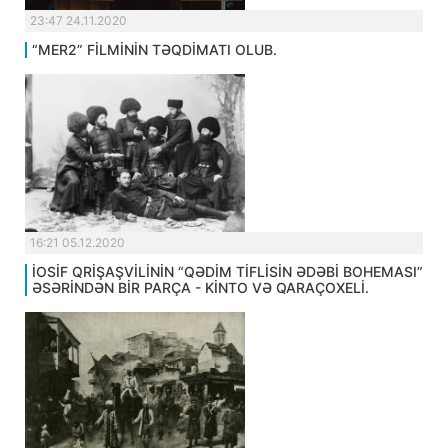
23:47 24.11.2020
“MER2” FİLMİNİN TƏQDİMATI OLUB.
16:21 05.12.2020
İOSİF QRİŞAŞVİLİNİN “QƏDİM TİFLİSİN ƏDƏBİ BOHEMASI”
ƏSƏRİNDƏN BİR PARÇA - KİNTO VƏ QARAÇOXELİ.