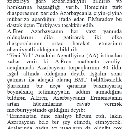
zəlzələyə görə kədərləndiyini bildirib və
həmkarına başsağlığı verib. Həmçinin türk
diasporasının xaricdə Azərbaycanla çiyin-çiyinə
mübarizə apardığını ifadə edən F.Muradov bu
dəstək üçün Türkiyəyə təşəkkür edib.
A.Eren Azərbaycanın hər vaxt yanında
olduqlarını dilə gətirərək iki ölkə
diasporalarının ortaq hərəkət etməsinin
əhəmiyyətli olduğunu bildirib.
“Yeni Yol” Anadolu Agentliyinə (AA) istinadən
xəbər verir ki, A.Eren mətbuata verdiyi
açıqlamada Azərbaycan torpaqlarının 30 ildir
işğal altında olduğunu deyib. İşğalın sona
çatması ilə əlaqəli olaraq BMT Təhlükəsizlik
Şurasının bir neçə qərarına baxmayaraq
beynəlxalq ictimaiyyətin addım atmadığına
bildirən A.Eren, Azərbaycanın Ermənistanın
artan hücumlarına cavab vermək
məcburiyyətində qaldığını deyib:
“Ermənistan dinc əhaliyə hücum etdi, lakin
Azərbaycan belə bir şey etmədi, etməyəcək.
Aralarında qadın və uşaqların da olduğu çox