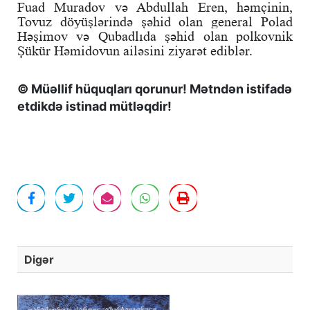
Fuad Muradov və Abdullah Eren, həmçinin,
Tovuz döyüşlərində şəhid olan general Polad
Həşimov və Qubadlıda şəhid olan polkovnik
Şükür Həmidovun ailəsini ziyarət ediblər.
© Müəllif hüquqları qorunur! Mətndən istifadə
etdikdə istinad mütləqdir!
Digər