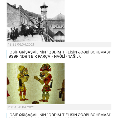
13:39 06.04.2021
İOSİF QRİŞAŞVİLİNİN “QƏDİM TİFLİSİN ƏDƏBİ BOHEMASI”
ƏSƏRİNDƏN BİR PARÇA - NAĞLİ (NAĞIL).
23:54 20.04.2021
İOSİF QRİŞAŞVİLİNİN “QƏDİM TİFLİSİN ƏDƏBİ BOHEMASI”