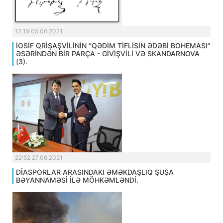
12:19 05.06.2021
İOSİF QRİŞAŞVİLİNİN “QƏDİM TİFLİSİN ƏDƏBİ BOHEMASI”
ƏSƏRİNDƏN BİR PARÇA - GİVİŞVİLİ VƏ SKANDARNOVA
(3).
22:52 27.06.2021
DİASPORLAR ARASINDAKI ƏMƏKDAŞLIQ ŞUŞA
BƏYANNAMƏSİ İLƏ MÖHKƏMLƏNDİ.