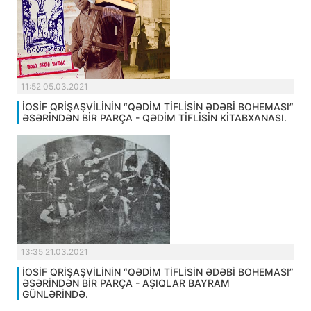
11:52 05.03.2021
İOSİF QRİŞAŞVİLİNİN “QƏDİM TİFLİSİN ƏDƏBİ BOHEMASI”
ƏSƏRİNDƏN BİR PARÇA - QƏDİM TİFLİSİN KİTABXANASI.
13:35 21.03.2021
İOSİF QRİŞAŞVİLİNİN “QƏDİM TİFLİSİN ƏDƏBİ BOHEMASI”
ƏSƏRİNDƏN BİR PARÇA - AŞIQLAR BAYRAM
GÜNLƏRİNDƏ.