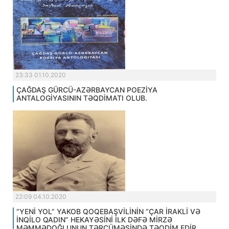
23:33 01.10.2020
ÇAĞDAŞ GÜRCÜ-AZƏRBAYCAN POEZİYA
ANTALOGİYASININ TƏQDİMATI OLUB.
22:09 04.10.2020
“YENİ YOL” YAKOB QOQEBAŞVİLİNİN “ÇAR İRAKLİ VƏ
İNQİLO QADIN” HEKAYƏSİNİ İLK DƏFƏ MİRZƏ
MƏMMƏDOĞLUNUN TƏRCÜMƏSİNDƏ TƏQDİM EDİR.