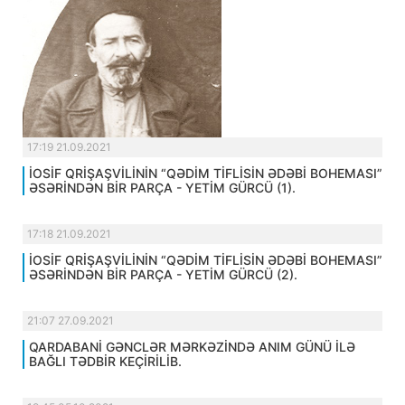
17:19 21.09.2021
İOSİF QRİŞAŞVİLİNİN “QƏDİM TİFLİSİN ƏDƏBİ BOHEMASI”
ƏSƏRİNDƏN BİR PARÇA - YETİM GÜRCÜ (1).
17:18 21.09.2021
İOSİF QRİŞAŞVİLİNİN “QƏDİM TİFLİSİN ƏDƏBİ BOHEMASI”
ƏSƏRİNDƏN BİR PARÇA - YETİM GÜRCÜ (2).
21:07 27.09.2021
QARDABANİ GƏNCLƏR MƏRKƏZİNDƏ ANIM GÜNÜ İLƏ
BAĞLI TƏDBİR KEÇİRİLİB.