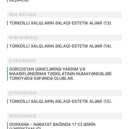
16:24 19.07.2022
TÜRKDİLLİ XALQLARIN ƏXLAQİ-ESTETİK ALƏMİ (13).
14:50 05.08.2022
TÜRKDİLLİ XALQLARIN ƏXLAQİ-ESTETİK ALƏMİ (14).
21:49 11.08.2022
GÜRCÜSTAN GƏNCLƏRİNƏ YARDIM VƏ
MAARİFLƏNDİRMƏ TƏŞKİLATININ NÜMAYƏNDƏLƏRİ
TÜRKİYƏDƏ SƏFƏRDƏ OLUBLAR.
21:19 23.08.2022
TÜRKDİLLİ XALQLARIN ƏXLAQİ-ESTETİK ALƏMİ (15).
19:15 07.09.2022
GORXANA – NƏBATAT BAĞINDA 17-Cİ ƏSRİN
QƏBİRİSTANLIĞI.