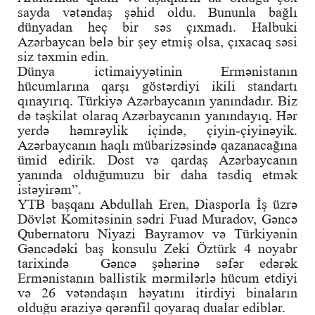
sayda vətəndaş şəhid oldu. Bununla bağlı
dünyadan heç bir səs çıxmadı. Halbuki
Azərbaycan belə bir şey etmiş olsa, çıxacaq səsi
siz təxmin edin.
Dünya ictimaiyyətinin Ermənistanın
hücumlarına qarşı göstərdiyi ikili standartı
qınayırıq. Türkiyə Azərbaycanın yanındadır. Biz
də təşkilat olaraq Azərbaycanın yanındayıq. Hər
yerdə həmrəylik içində, çiyin-çiyinəyik.
Azərbaycanın haqlı mübarizəsində qazanacağına
ümid edirik. Dost və qardaş Azərbaycanın
yanında olduğumuzu bir daha təsdiq etmək
istəyirəm”.
YTB başqanı Abdullah Eren, Diasporla İş üzrə
Dövlət Komitəsinin sədri Fuad Muradov, Gəncə
Qubernatoru Niyazi Bayramov və Türkiyənin
Gəncədəki baş konsulu
Zeki Öztürk
4 noyabr
tarixində Gəncə şəhərinə səfər edərək
Ermənistanın ballistik mərmilərlə hücum etdiyi
və 26 vətəndaşın həyatını itirdiyi binaların
olduğu əraziyə qərənfil qoyaraq dualar ediblər.