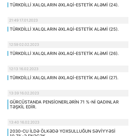
TÜRKDİLLİ XALQLARIN ƏXLAQİ-ESTETİK ALƏMİ (24).
21:49 17.01.2023
TÜRKDİLLİ XALQLARIN ƏXLAQİ-ESTETİK ALƏMİ (25).
12:59 02.02.2023
TÜRKDİLLİ XALQLARIN ƏXLAQİ-ESTETİK ALƏMİ (26).
12:13 16.02.2023
TÜRKDİLLİ XALQLARIN ƏXLAQİ-ESTETİK ALƏMİ (27).
13:39 16.02.2023
GÜRCÜSTANDA PENSİONERLƏRİN 71 %-Nİ QADINLAR
TƏŞKİL EDİR.
13:40 16.02.2023
2030-CU İLDƏ ÖLKƏDƏ YOXSULLUĞUN SƏVİYYƏSİ
10,7%-Ə ENƏCƏK.