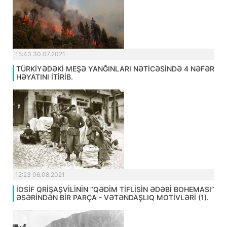
15:43 30.07.2021
TÜRKİYƏDƏKİ MEŞƏ YANĞINLARI NƏTİCƏSİNDƏ 4 NƏFƏR
HƏYATINI İTİRİB.
12:23 06.08.2021
İOSİF QRİŞAŞVİLİNİN “QƏDİM TİFLİSİN ƏDƏBİ BOHEMASI”
ƏSƏRİNDƏN BİR PARÇA - VƏTƏNDAŞLIQ MOTİVLƏRİ (1).