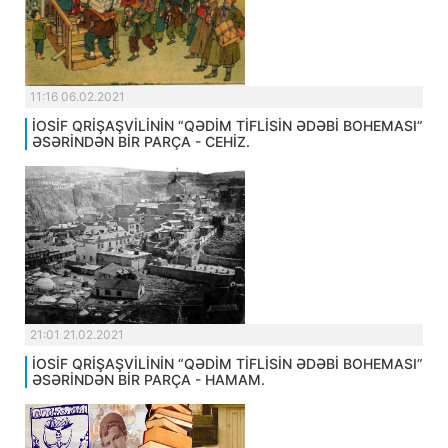
11:16 06.02.2021
İOSİF QRİŞAŞVİLİNİN “QƏDİM TİFLİSİN ƏDƏBİ BOHEMASI”
ƏSƏRİNDƏN BİR PARÇA - CEHİZ.
21:01 21.02.2021
İOSİF QRİŞAŞVİLİNİN “QƏDİM TİFLİSİN ƏDƏBİ BOHEMASI”
ƏSƏRİNDƏN BİR PARÇA - HAMAM.