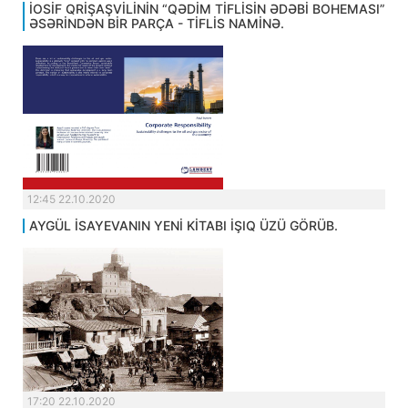
İOSİF QRİŞAŞVİLİNİN “QƏDİM TİFLİSİN ƏDƏBİ BOHEMASI”
ƏSƏRİNDƏN BİR PARÇA - TİFLİS NAMİNƏ.
12:45 22.10.2020
AYGÜL İSAYEVANIN YENİ KİTABI İŞIQ ÜZÜ GÖRÜB.
17:20 22.10.2020