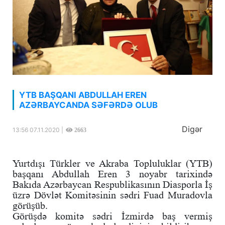
YTB BAŞQANI ABDULLAH EREN
AZƏRBAYCANDA SƏFƏRDƏ OLUB
Digər
13:56 07.11.2020 |
2663
Yurtdışı Türkler ve Akraba Topluluklar (YTB)
başqanı Abdullah Eren 3 noyabr tarixində
Bakıda Azərbaycan Respublikasının Diasporla İş
üzrə Dövlət Komitəsinin sədri Fuad Muradovla
görüşüb.
Görüşdə komitə sədri İzmirdə baş vermiş