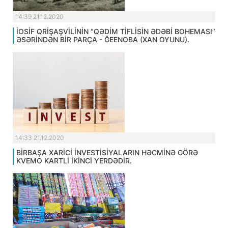
14:39 21.12.2020
İOSİF QRİŞAŞVİLİNİN “QƏDİM TİFLİSİN ƏDƏBİ BOHEMASI”
ƏSƏRİNDƏN BİR PARÇA - ĞEENOBA (XAN OYUNU).
14:33 21.12.2020
BİRBAŞA XARİCİ İNVESTİSİYALARIN HƏCMİNƏ GÖRƏ
KVEMO KARTLİ İKİNCİ YERDƏDİR.