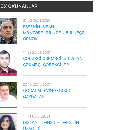
OX OXUNANLAR
21:02 06.11.2020
ESSENİN İNSAN
MƏNZƏRƏLƏRİNDƏN BİR NEÇƏ
ÖRNƏK
11:55 20.06.2021
ÇÖRƏKÇİ ÇƏKMƏÇİLƏR VƏ YA
ÇƏKMƏÇİ ÇÖRƏKÇİLƏR
22:10 20.10.2021
QOCALAR EVİNƏ QƏBUL
QAYDALARI
11:41 05.01.2021
DİSTANT TƏHSİL – TƏHSİLİN
UZAQLIĞI