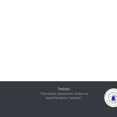
Təsisçi:
"Gürcüstan Gənclərinə Yardım və
Maarifləndirmə Təşkilatı"