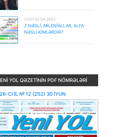
13:07 02.04.2023
Z NƏSLİ, MİLENİALLAR, ALFA
NƏSLİ KİMLƏRDİR?
ENI YOL QƏZETININ PDF NÖMRƏLƏRI
26-CI İL № 12 (252) 30 İYUN