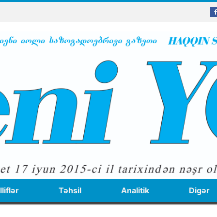
liflər
Təhsil
Analitik
Digər