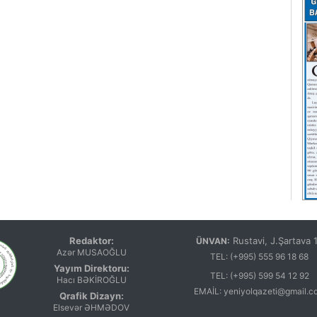
Redaktor:
Rustavi, J.Şartava 
ÜNVAN:
Azər MUSAOĞLU
TEL:
(+995) 555 96 18 68
Yayım Direktoru:
TEL:
(+995) 599 54 12 92
Hacı BƏKİROĞLU
EMAİL:
yeniyolqazeti@gmail.c
Qrafik Dizayn:
Elsevər ƏHMƏDOV