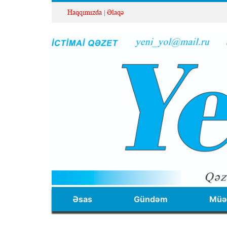
Haqqımızda
Əlaqə
Əsas
Gündəm
Müəl