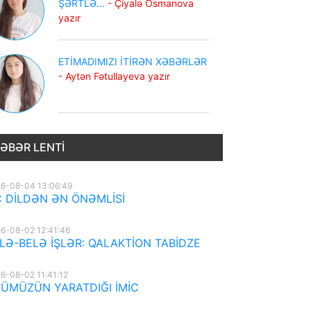
ŞƏRTLƏ...
- Çiyalə Osmanova
yazır
ETİMADIMIZI İTİRƏN XƏBƏRLƏR
- Aytən Fətullayeva yazır
ƏBƏR LENTI
6-08-04 13:06:49
 DİLDƏN ƏN ÖNƏMLİSİ
6-08-02 12:41:46
LƏ-BELƏ İŞLƏR: QALAKTİON TABİDZE
6-08-02 11:41:12
ÜMÜZÜN YARATDIĞI İMİC