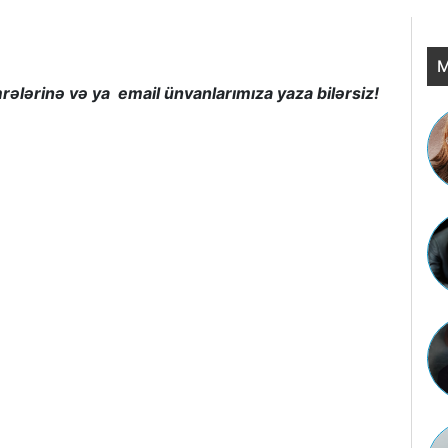
M
ələrinə və ya email ünvanlarımıza yaza bilərsiz!