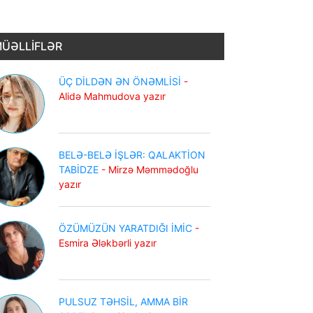
ÜƏLLİFLƏR
ÜÇ DİLDƏN ƏN ÖNƏMLİSİ
-
Alidə Mahmudova yazır
BELƏ-BELƏ İŞLƏR: QALAKTİON
TABİDZE
- Mirzə Məmmədoğlu
yazır
ÖZÜMÜZÜN YARATDIĞI İMİC
-
Esmira Ələkbərli yazır
PULSUZ TƏHSİL, AMMA BİR