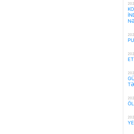
202
KO
İN
NƏ
202
PU
202
ET
202
GÜ
TƏ
202
ÖL
202
YE