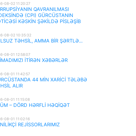
6-08-02 11:20:27
RRUPSİYANIN QAVRANILMASI
DEKSİNDƏ (CPI) GÜRCÜSTANIN
TİCƏSİ KƏSKİN ŞƏKİLDƏ PİSLƏŞİB
6-08-02 10:35:32
LSUZ TƏHSİL, AMMA BİR ŞƏRTLƏ...
6-08-01 12:58:07
İMADIMIZI İTİRƏN XƏBƏRLƏR
6-08-01 11:42:57
RCÜSTANDA 44 MİN XARİCİ TƏLƏBƏ
HSİL ALIR
6-08-01 11:15:08
ÜM – DÖRD HƏRFLİ HƏQİQƏT
6-08-01 11:02:16
NİLİKÇİ REJİSSORLARIMIZ