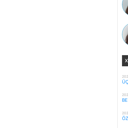
X
202
ÜÇ
202
BE
202
ÖZ