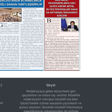
12
Qeyd:
Redaksiyaya gələn əlyazmalar geri
qaytarılmır və onlara rəy verilmir. Müəlliflə
redaksiyanın mövqeyi müxtəlif ola bilər.
om
Qəzet hələlik ictimai əsaslarla yayımlanır və
pulsuz paylanır. Qəzetdə müxtəlif informasiya
agentliklərinin xəbərlərindən də istifadə