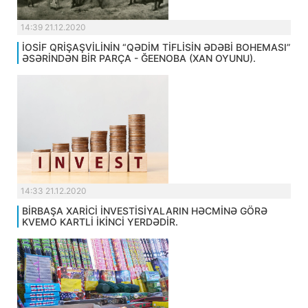
14:39 21.12.2020
İOSİF QRİŞAŞVİLİNİN “QƏDİM TİFLİSİN ƏDƏBİ BOHEMASI”
ƏSƏRİNDƏN BİR PARÇA - ĞEENOBA (XAN OYUNU).
14:33 21.12.2020
BİRBAŞA XARİCİ İNVESTİSİYALARIN HƏCMİNƏ GÖRƏ
KVEMO KARTLİ İKİNCİ YERDƏDİR.