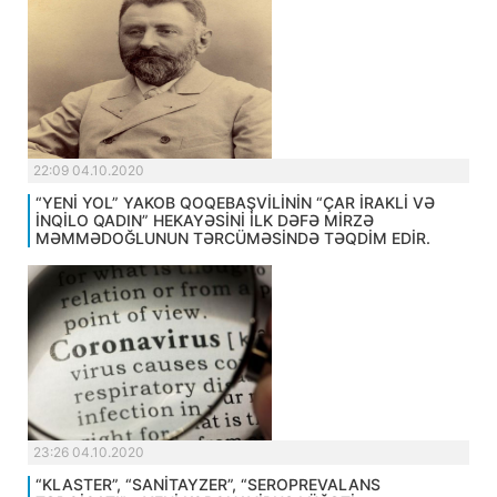
22:09 04.10.2020
“YENİ YOL” YAKOB QOQEBAŞVİLİNİN “ÇAR İRAKLİ VƏ
İNQİLO QADIN” HEKAYƏSİNİ İLK DƏFƏ MİRZƏ
MƏMMƏDOĞLUNUN TƏRCÜMƏSİNDƏ TƏQDİM EDİR.
23:26 04.10.2020
“KLASTER”, “SANİTAYZER”, “SEROPREVALANS