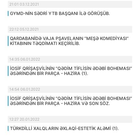
21:01 03.12.2021
GYMD-NİN SƏDRİ YTB BAŞQANI İLƏ GÖRÜŞÜB.
22:12 05.12.2021
QARDABANİDƏ VAJA PŞAVELANIN “MEŞƏ KOMEDİYASI”
KİTABININ TƏQDİMATI KEÇİRİLİB.
14:35 06.01.2022
İOSİF QRİŞAŞVİLİNİN “QƏDİM TİFLİSİN ƏDƏBİ BOHEMASI”
ƏSƏRİNDƏN BİR PARÇA - HAZİRA (1).
14:54 06.01.2022
İOSİF QRİŞAŞVİLİNİN “QƏDİM TİFLİSİN ƏDƏBİ BOHEMASI”
ƏSƏRİNDƏN BİR PARÇA - HAZİRA VƏ SON SÖZ.
12:27 20.01.2022
TÜRKDİLLİ XALQLARIN ƏXLAQİ-ESTETİK ALƏMİ (1).