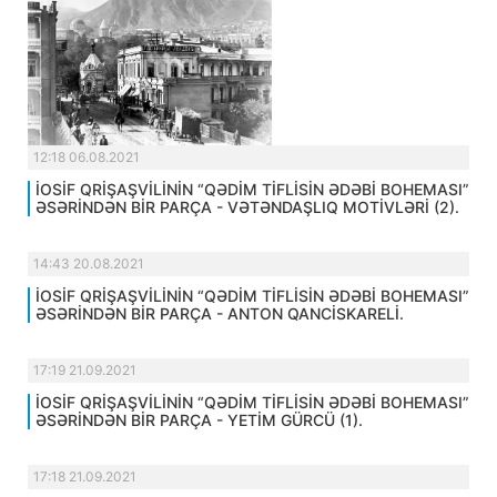
12:18 06.08.2021
İOSİF QRİŞAŞVİLİNİN “QƏDİM TİFLİSİN ƏDƏBİ BOHEMASI”
ƏSƏRİNDƏN BİR PARÇA - VƏTƏNDAŞLIQ MOTİVLƏRİ (2).
14:43 20.08.2021
İOSİF QRİŞAŞVİLİNİN “QƏDİM TİFLİSİN ƏDƏBİ BOHEMASI”
ƏSƏRİNDƏN BİR PARÇA - ANTON QANCİSKARELİ.
17:19 21.09.2021
İOSİF QRİŞAŞVİLİNİN “QƏDİM TİFLİSİN ƏDƏBİ BOHEMASI”
ƏSƏRİNDƏN BİR PARÇA - YETİM GÜRCÜ (1).
17:18 21.09.2021