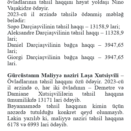
övladlarının təhsil haqqını həyat yoldaşı Nino
Vaşakidze ödəyir.
2023-cü il ərzində təhsilə ödənmiş məbləğ
belədir:
Sopo Darçiaşvilinin təhsil haqqı – 13158,9 lari;
Aleksandre Darçiaşvilinin təhsil haqqı – 11328,9
lari;
Daniel Darçiaşvilinin bağça haqqı – 3947,65
lari;
Giorgi Darçiaşvilinin bağça haqqı – 3947,65
lari.
Gürcüstanın Maliyyə naziri Laşa Xutsişvili
–
Övladlarının təhsil haqqını özü ödəyir. 2023-cü
il ərzində o, hər iki övladının – Demetre və
Damiane Xutsişvililərin təhsil haqqına
ümumilikdə 13171 lari ödəyib.
Bəyannamədə təhsil haqqının kimin üçün
nəzərdə tutulduğu konkret qeyd olunmayıb.
Lakin yazılıb ki, maliyyə naziri təhsil haqqına
6178 və 6993 lari ödəyib.