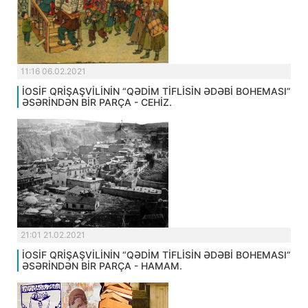
11:16 06.02.2021
İOSİF QRİŞAŞVİLİNİN “QƏDİM TİFLİSİN ƏDƏBİ BOHEMASI”
ƏSƏRİNDƏN BİR PARÇA - CEHİZ.
21:01 21.02.2021
İOSİF QRİŞAŞVİLİNİN “QƏDİM TİFLİSİN ƏDƏBİ BOHEMASI”
ƏSƏRİNDƏN BİR PARÇA - HAMAM.