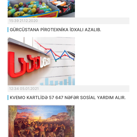
15:39 21.12.2020
GÜRCÜSTANA PİROTEXNİKA İDXALI AZALIB.
12:34 05.01.2021
KVEMO KARTLİDƏ 57 647 NƏFƏR SOSİAL YARDIM ALIR.