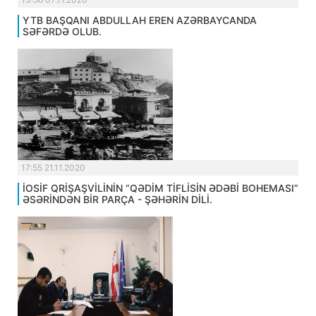
YTB BAŞQANI ABDULLAH EREN AZƏRBAYCANDA
SƏFƏRDƏ OLUB.
17:55 21.11.2020
İOSİF QRİŞAŞVİLİNİN “QƏDİM TİFLİSİN ƏDƏBİ BOHEMASI”
ƏSƏRİNDƏN BİR PARÇA - ŞƏHƏRİN DİLİ.