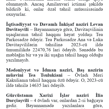
olunmayıb. Ancaq Amilaxvari ictimai şəkildə
bildirib ki, onlar özəl təhsil müəssisəsində
oxuyurlar.
İqtisadiyyat və Davamlı İnkişaf naziri Levan
Davitaşvili
– Bəyannaməyə görə, Davitaşvilinin
uşaqlarının təhsil haqqını həyat yoldaşı Tea
Parkosadze ödəyir. Tea Parkosadze Ana və Luka
Davitaşvililərin təhsilinə 2023-cü ildə
ümumilikdə 22470,76 lari ödəyib. Sənəddə bu
məbləğin bir və ya iki uşağın təhsil haqqı olduğu
yazılmayıb.
Mədəniyyət və İdman naziri, Baş nazirin
müavini Tea Tsulukiani
– Övladı Meri
Kakulianın təhsil haqqını özü ödəyir. O, 2023-cü
ildə təhsilə 14635 lari ödəyib.
Gürcüstanın Xarixi İşlər naziri İlia
Darçiaşvili
– 4 övladı var, onlardan 2-si bağçaya
gedir. Bəyannamədə yazılanlara görə,