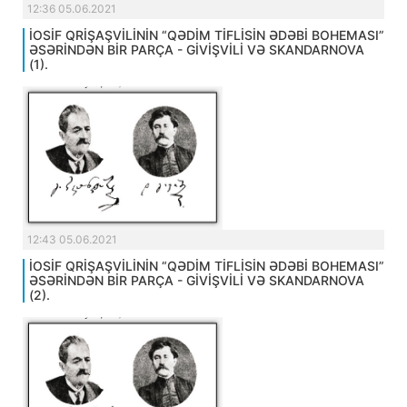
12:36 05.06.2021
İOSİF QRİŞAŞVİLİNİN “QƏDİM TİFLİSİN ƏDƏBİ BOHEMASI”
ƏSƏRİNDƏN BİR PARÇA - GİVİŞVİLİ VƏ SKANDARNOVA
(1).
12:43 05.06.2021
İOSİF QRİŞAŞVİLİNİN “QƏDİM TİFLİSİN ƏDƏBİ BOHEMASI”
ƏSƏRİNDƏN BİR PARÇA - GİVİŞVİLİ VƏ SKANDARNOVA
(2).