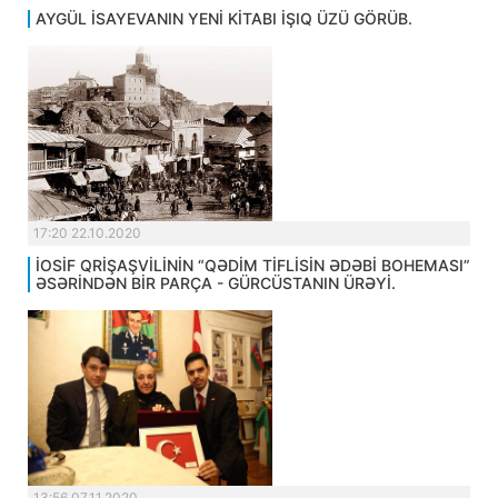
AYGÜL İSAYEVANIN YENİ KİTABI İŞIQ ÜZÜ GÖRÜB.
17:20 22.10.2020
İOSİF QRİŞAŞVİLİNİN “QƏDİM TİFLİSİN ƏDƏBİ BOHEMASI”
ƏSƏRİNDƏN BİR PARÇA - GÜRCÜSTANIN ÜRƏYİ.
13:56 07.11.2020