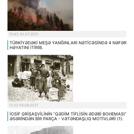
15:43 30.07.2021
TÜRKİYƏDƏKİ MEŞƏ YANĞINLARI NƏTİCƏSİNDƏ 4 NƏFƏR
HƏYATINI İTİRİB.
12:23 06.08.2021
İOSİF QRİŞAŞVİLİNİN “QƏDİM TİFLİSİN ƏDƏBİ BOHEMASI”
ƏSƏRİNDƏN BİR PARÇA - VƏTƏNDAŞLIQ MOTİVLƏRİ (1).