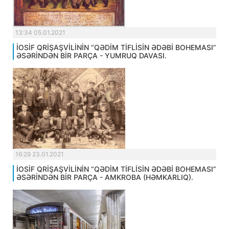
13:34 05.01.2021
İOSİF QRİŞAŞVİLİNİN “QƏDİM TİFLİSİN ƏDƏBİ BOHEMASI”
ƏSƏRİNDƏN BİR PARÇA - YUMRUQ DAVASI.
16:29 23.01.2021
İOSİF QRİŞAŞVİLİNİN “QƏDİM TİFLİSİN ƏDƏBİ BOHEMASI”
ƏSƏRİNDƏN BİR PARÇA - AMKROBA (HƏMKARLIQ).