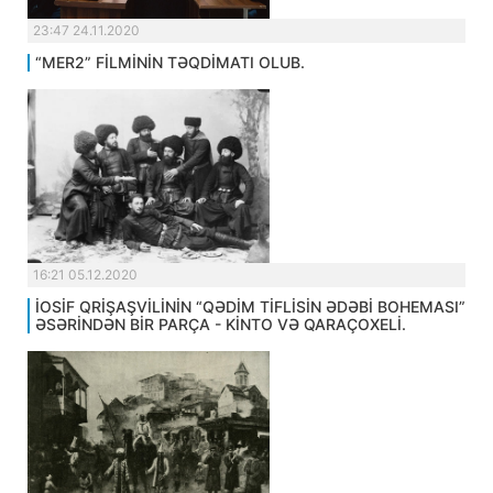
23:47 24.11.2020
“MER2” FİLMİNİN TƏQDİMATI OLUB.
16:21 05.12.2020
İOSİF QRİŞAŞVİLİNİN “QƏDİM TİFLİSİN ƏDƏBİ BOHEMASI”
ƏSƏRİNDƏN BİR PARÇA - KİNTO VƏ QARAÇOXELİ.