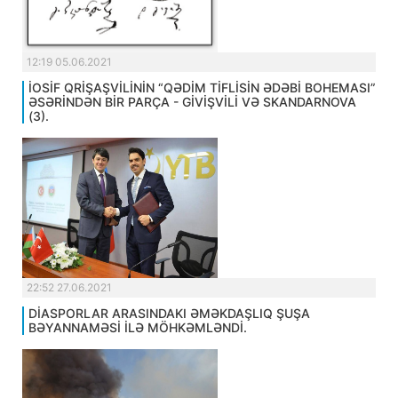
12:19 05.06.2021
İOSİF QRİŞAŞVİLİNİN “QƏDİM TİFLİSİN ƏDƏBİ BOHEMASI”
ƏSƏRİNDƏN BİR PARÇA - GİVİŞVİLİ VƏ SKANDARNOVA
(3).
22:52 27.06.2021
DİASPORLAR ARASINDAKI ƏMƏKDAŞLIQ ŞUŞA
BƏYANNAMƏSİ İLƏ MÖHKƏMLƏNDİ.