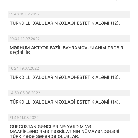
12:46 05.07.2022
TÜRKDİLLİ XALQLARIN ƏXLAQİ-ESTETİK ALƏMİ (12).
20:04 12.07.2022
MƏRHUM AKTYOR FAZİL BAYRAMOVUN ANIM TƏDBİRİ
KEÇİRİLİB.
16:24 19.07.2022
TÜRKDİLLİ XALQLARIN ƏXLAQİ-ESTETİK ALƏMİ (13).
14:50 05.08.2022
TÜRKDİLLİ XALQLARIN ƏXLAQİ-ESTETİK ALƏMİ (14).
21:49 11.08.2022
GÜRCÜSTAN GƏNCLƏRİNƏ YARDIM VƏ
MAARİFLƏNDİRMƏ TƏŞKİLATININ NÜMAYƏNDƏLƏRİ
TÜRKİYƏDƏ SƏFƏRDƏ OLUBLAR.