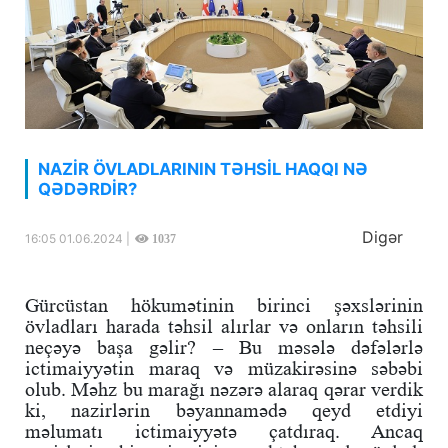
NAZİR ÖVLADLARININ TƏHSİL HAQQI NƏ
QƏDƏRDİR?
Digər
16:05 01.06.2024 |
1037
Gürcüstan hökumətinin birinci şəxslərinin
övladları harada təhsil alırlar və onların təhsili
neçəyə başa gəlir? – Bu məsələ dəfələrlə
ictimaiyyətin maraq və müzakirəsinə səbəbi
olub. Məhz bu marağı nəzərə alaraq qərar verdik
ki, nazirlərin bəyannamədə qeyd etdiyi
məlumatı ictimaiyyətə çatdıraq. Ancaq