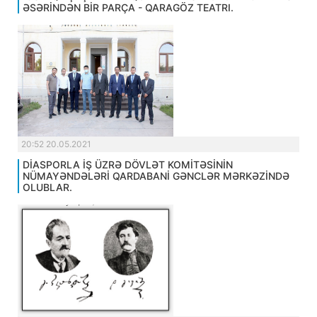
ƏSƏRİNDƏN BİR PARÇA - QARAGÖZ TEATRI.
20:52 20.05.2021
DİASPORLA İŞ ÜZRƏ DÖVLƏT KOMİTƏSİNİN
NÜMAYƏNDƏLƏRİ QARDABANİ GƏNCLƏR MƏRKƏZİNDƏ
OLUBLAR.