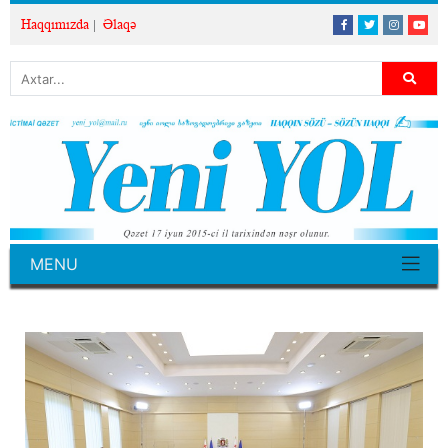
Haqqımızda
Əlaqə
MENU