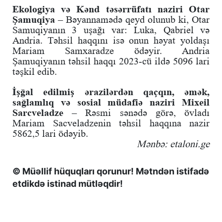
Ekologiya və Kənd təsərrüfatı naziri Otar
Şamuqiya
– Bəyannamədə qeyd olunub ki, Otar
Samuqiyanın 3 uşağı var: Luka, Qabriel və
Andria. Təhsil haqqını isə onun həyat yoldaşı
Mariam Samxaradze ödəyir. Andria
Şamuqiyanın təhsil haqqı 2023-cü ildə 5096 lari
təşkil edib.
İşğal edilmiş ərazilərdən qaçqın, əmək,
sağlamlıq və sosial müdafiə naziri Mixeil
Sarcveladze
– Rəsmi sənədə görə, övladı
Mariam Sacveladzenin təhsil haqqına nazir
5862,5 lari ödəyib.
Mənbə: etaloni.ge
© Müəllif hüquqları qorunur! Mətndən istifadə
etdikdə istinad mütləqdir!