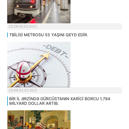
23:28 05.02.2021
TBİLİSİ METROSU 55 YAŞINI QEYD EDİR.
23:08 05.02.2021
BİR İL ƏRZİNDƏ GÜRCÜSTANIN XARİCİ BORCU 1,794
MİLYARD DOLLAR ARTIB.