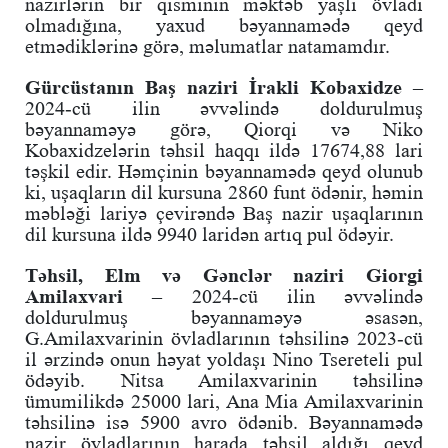
nazirlərin bir qisminin məktəb yaşlı övladı
olmadığına, yaxud bəyannamədə qeyd
etmədiklərinə görə, məlumatlar natamamdır.
Gürcüstanın Baş naziri İrakli Kobaxidze
–
2024-cü ilin əvvəlində doldurulmuş
bəyannaməyə görə, Qiorqi və Niko
Kobaxidzelərin təhsil haqqı ildə 17674,88 lari
təşkil edir. Həmçinin bəyannamədə qeyd olunub
ki, uşaqların dil kursuna 2860 funt ödənir, həmin
məbləği lariyə çevirəndə Baş nazir uşaqlarının
dil kursuna ildə 9940 laridən artıq pul ödəyir.
Təhsil, Elm və Gənclər naziri Giorgi
Amilaxvari
– 2024-cü ilin əvvəlində
doldurulmuş bəyannaməyə əsasən,
G.Amilaxvarinin övladlarının təhsilinə 2023-cü
il ərzində onun həyat yoldaşı Nino Tsereteli pul
ödəyib. Nitsa Amilaxvarinin təhsilinə
ümumilikdə 25000 lari, Ana Mia Amilaxvarinin
təhsilinə isə 5900 avro ödənib. Bəyannamədə
nazir övladlarının harada təhsil aldığı qeyd