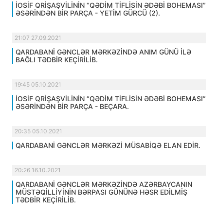
İOSİF QRİŞAŞVİLİNİN “QƏDİM TİFLİSİN ƏDƏBİ BOHEMASI”
ƏSƏRİNDƏN BİR PARÇA - YETİM GÜRCÜ (2).
21:07 27.09.2021
QARDABANİ GƏNCLƏR MƏRKƏZİNDƏ ANIM GÜNÜ İLƏ
BAĞLI TƏDBİR KEÇİRİLİB.
19:45 05.10.2021
İOSİF QRİŞAŞVİLİNİN “QƏDİM TİFLİSİN ƏDƏBİ BOHEMASI”
ƏSƏRİNDƏN BİR PARÇA - BEÇARA.
20:35 05.10.2021
QARDABANİ GƏNCLƏR MƏRKƏZİ MÜSABİQƏ ELAN EDİR.
20:26 16.10.2021
QARDABANİ GƏNCLƏR MƏRKƏZİNDƏ AZƏRBAYCANIN
MÜSTƏQİLLİYİNİN BƏRPASI GÜNÜNƏ HƏSR EDİLMİŞ
TƏDBİR KEÇİRİLİB.