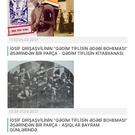
11:52 05.03.2021
İOSİF QRİŞAŞVİLİNİN “QƏDİM TİFLİSİN ƏDƏBİ BOHEMASI”
ƏSƏRİNDƏN BİR PARÇA - QƏDİM TİFLİSİN KİTABXANASI.
13:35 21.03.2021
İOSİF QRİŞAŞVİLİNİN “QƏDİM TİFLİSİN ƏDƏBİ BOHEMASI”
ƏSƏRİNDƏN BİR PARÇA - AŞIQLAR BAYRAM
GÜNLƏRİNDƏ.