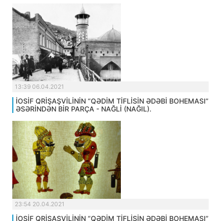
13:39 06.04.2021
İOSİF QRİŞAŞVİLİNİN “QƏDİM TİFLİSİN ƏDƏBİ BOHEMASI”
ƏSƏRİNDƏN BİR PARÇA - NAĞLİ (NAĞIL).
23:54 20.04.2021
İOSİF QRİŞAŞVİLİNİN “QƏDİM TİFLİSİN ƏDƏBİ BOHEMASI”