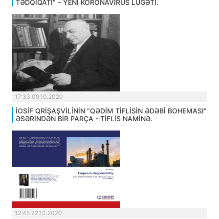
TƏDQİQATI” – YENİ KORONAVİRUS LÜĞƏTİ.
17:33 09.10.2020
İOSİF QRİŞAŞVİLİNİN “QƏDİM TİFLİSİN ƏDƏBİ BOHEMASI”
ƏSƏRİNDƏN BİR PARÇA - TİFLİS NAMİNƏ.
12:45 22.10.2020