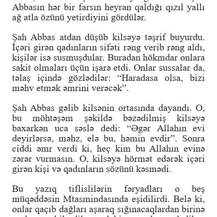
Abbasın hər bir farsın heyran qaldığı qızıl yallı
ağ atla özünü yetirdiyini gördülər.
Şah Abbas atdan düşüb kilsəyə təşrif buyurdu.
İçəri girən qadınların sifəti rəng verib rəng aldı,
kişilər isə susmuşdular. Buradan hökmdar onlara
sakit olmaları üçün işarə etdi. Onlar sussalar da,
təlaş içində gözlədilər: “Haradasa olsa, bizi
məhv etmək əmrini verəcək”.
Şah Abbas gəlib kilsənin ortasında dayandı. O,
bu möhtəşəm şəkildə bəzədilmiş kilsəyə
baxarkən uca səslə dedi: “Əgər Allahın evi
deyirlərsə, məhz, elə bu, həmin evdir”. Sonra
ciddi əmr verdi ki, heç kim bu Allahın evinə
zərər vurmasın. O, kilsəyə hörmət edərək içəri
girən kişi və qadınların sözünü kəsmədi.
Bu yazıq tiflislilərin fəryadları o beş
müqəddəsin Mtasmindasında eşidilirdi. Belə ki,
onlar qaçıb dağları aşaraq sığınacaqlardan birinə