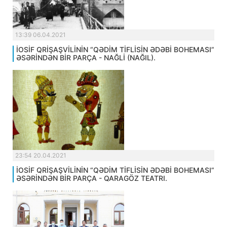
13:39 06.04.2021
İOSİF QRİŞAŞVİLİNİN “QƏDİM TİFLİSİN ƏDƏBİ BOHEMASI”
ƏSƏRİNDƏN BİR PARÇA - NAĞLİ (NAĞIL).
23:54 20.04.2021
İOSİF QRİŞAŞVİLİNİN “QƏDİM TİFLİSİN ƏDƏBİ BOHEMASI”
ƏSƏRİNDƏN BİR PARÇA - QARAGÖZ TEATRI.