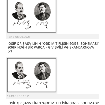
12:43 05.06.2021
İOSİF QRİŞAŞVİLİNİN “QƏDİM TİFLİSİN ƏDƏBİ BOHEMASI”
ƏSƏRİNDƏN BİR PARÇA - GİVİŞVİLİ VƏ SKANDARNOVA
(2).
12:19 05.06.2021
İOSİF QRİŞAŞVİLİNİN “QƏDİM TİFLİSİN ƏDƏBİ BOHEMASI”