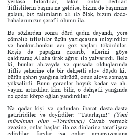
yerləşə bilərdilər, lakin onlar dedilər:
Tiflislilərin başına nə gəldisə, bizim də başımıza
gəlsin, biz zalımların əli ilə ölək, bizim dədə-
babalarımızın şərəfli ölümü ilə.
Bu sözlərdən sonra dörd qadın dayandı, yerə
çöməlib tiflislilər üçün yazıqcasına inləyirdilər
və hönkür-hönkür acı göz yaşları tökürdülər.
Keşiş də papağını çıxarıb, əllərini göyə
qaldıraraq Allaha ürək ağrısı ilə yalvarırdı. Belə
ki, bunlar ah-vayda və qüssədə olduqlarında
Tiflis şəhərinə elə bir dəhşətli alov düşdü ki,
bütün şəhəri yanğına bürüdü, onun alovu səmaya
yüksəlirdi. Bunu görənlər böyük kədər və ah-
vayını artırdılar, kim bilir, o dəhşətli yanğında
nə qədər körpə oğlan yandırdılar?
Nə qədər kişi və qadından ibarət dəstə-dəstə
gətiriridilər və deyirdilər: “Tatarlaşın!”
(Yəni
müsəlman olun –Tərcüməçi)
Cavab vermək
əvəzinə, onlar başları ilə öz dinlərinə tərəf işarə
edirdilər, farslar isə onları amansızcasına