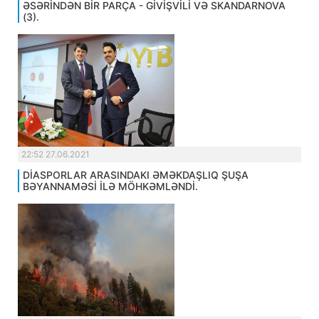
ƏSƏRİNDƏN BİR PARÇA - GİVİŞVİLİ VƏ SKANDARNOVA
(3).
22:52 27.06.2021
DİASPORLAR ARASINDAKI ƏMƏKDAŞLIQ ŞUŞA
BƏYANNAMƏSİ İLƏ MÖHKƏMLƏNDİ.