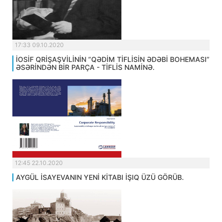
17:33 09.10.2020
İOSİF QRİŞAŞVİLİNİN “QƏDİM TİFLİSİN ƏDƏBİ BOHEMASI”
ƏSƏRİNDƏN BİR PARÇA - TİFLİS NAMİNƏ.
12:45 22.10.2020
AYGÜL İSAYEVANIN YENİ KİTABI İŞIQ ÜZÜ GÖRÜB.