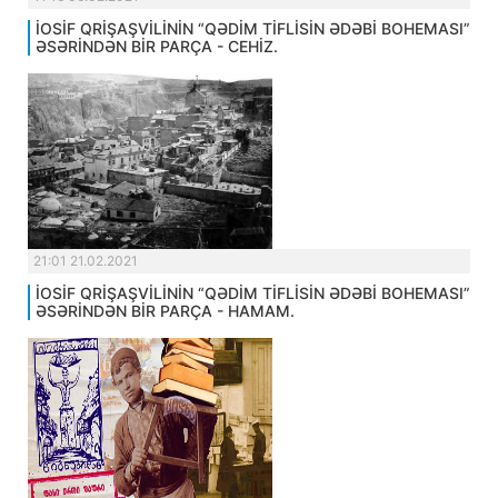
İOSİF QRİŞAŞVİLİNİN “QƏDİM TİFLİSİN ƏDƏBİ BOHEMASI”
ƏSƏRİNDƏN BİR PARÇA - CEHİZ.
21:01 21.02.2021
İOSİF QRİŞAŞVİLİNİN “QƏDİM TİFLİSİN ƏDƏBİ BOHEMASI”
ƏSƏRİNDƏN BİR PARÇA - HAMAM.