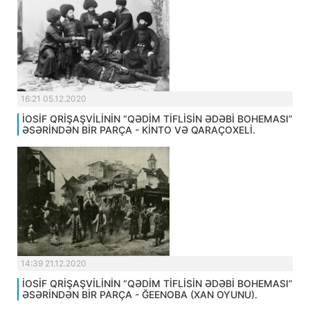
16:21 05.12.2020
İOSİF QRİŞAŞVİLİNİN “QƏDİM TİFLİSİN ƏDƏBİ BOHEMASI”
ƏSƏRİNDƏN BİR PARÇA - KİNTO VƏ QARAÇOXELİ.
14:39 21.12.2020
İOSİF QRİŞAŞVİLİNİN “QƏDİM TİFLİSİN ƏDƏBİ BOHEMASI”
ƏSƏRİNDƏN BİR PARÇA - ĞEENOBA (XAN OYUNU).