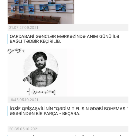
21:07 27.09.2021
QARDABANİ GƏNCLƏR MƏRKƏZİNDƏ ANIM GÜNÜ İLƏ
BAĞLI TƏDBİR KEÇİRİLİB.
19:45 05.10.2021
İOSİF QRİŞAŞVİLİNİN “QƏDİM TİFLİSİN ƏDƏBİ BOHEMASI”
ƏSƏRİNDƏN BİR PARÇA - BEÇARA.
20:35 05.10.2021