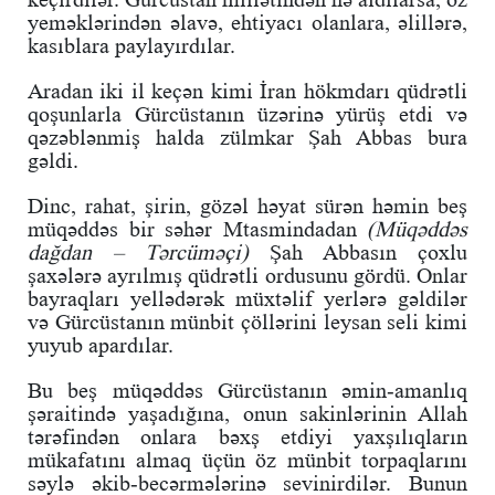
yeməklərindən əlavə, ehtiyacı olanlara, əlillərə,
kasıblara paylayırdılar.
Aradan iki il keçən kimi İran hökmdarı qüdrətli
qoşunlarla Gürcüstanın üzərinə yürüş etdi və
qəzəblənmiş halda zülmkar Şah Abbas bura
gəldi.
Dinc, rahat, şirin, gözəl həyat sürən həmin beş
müqəddəs bir səhər Mtasmindadan
(Müqəddəs
dağdan – Tərcüməçi)
Şah Abbasın çoxlu
şaxələrə ayrılmış qüdrətli ordusunu gördü. Onlar
bayraqları yellədərək müxtəlif yerlərə gəldilər
və Gürcüstanın münbit çöllərini leysan seli kimi
yuyub apardılar.
Bu beş müqəddəs Gürcüstanın əmin-amanlıq
şəraitində yaşadığına, onun sakinlərinin Allah
tərəfindən onlara bəxş etdiyi yaxşılıqların
mükafatını almaq üçün öz münbit torpaqlarını
səylə əkib-becərmələrinə sevinirdilər. Bunun