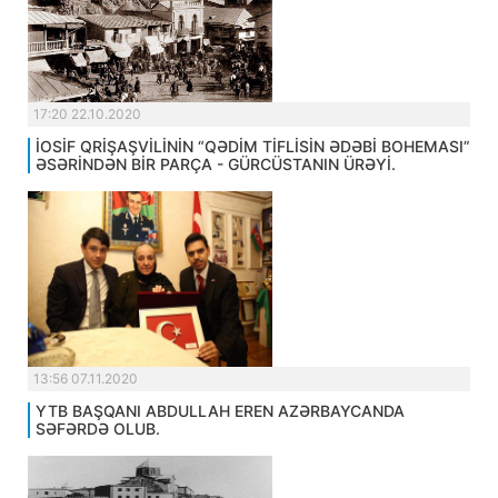
17:20 22.10.2020
İOSİF QRİŞAŞVİLİNİN “QƏDİM TİFLİSİN ƏDƏBİ BOHEMASI”
ƏSƏRİNDƏN BİR PARÇA - GÜRCÜSTANIN ÜRƏYİ.
13:56 07.11.2020
YTB BAŞQANI ABDULLAH EREN AZƏRBAYCANDA
SƏFƏRDƏ OLUB.