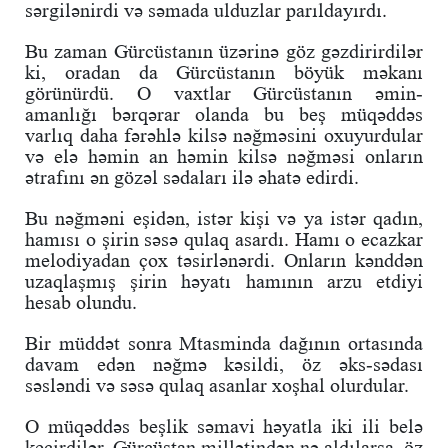
sərgilənirdi və səmada ulduzlar parıldayırdı.
Bu zaman Gürcüstanın üzərinə göz gəzdirirdilər
ki, oradan da Gürcüstanın böyük məkanı
görünürdü. O vaxtlar Gürcüstanın əmin-
amanlığı bərqərar olanda bu beş müqəddəs
varlıq daha fərəhlə kilsə nəğməsini oxuyurdular
və elə həmin an həmin kilsə nəğməsi onların
ətrafını ən gözəl sədaları ilə əhatə edirdi.
Bu nəğməni eşidən, istər kişi və ya istər qadın,
hamısı o şirin səsə qulaq asardı. Hamı o ecazkar
melodiyadan çox təsirlənərdi. Onların kənddən
uzaqlaşmış şirin həyatı hamının arzu etdiyi
hesab olundu.
Bir müddət sonra Mtasminda dağının ortasında
davam edən nəğmə kəsildi, öz əks-sədası
səsləndi və səsə qulaq asanlar xoşhal olurdular.
O müqəddəs beşlik səmavi həyatla iki ili belə
keçirdilər. Gürcüstan millətindən nə aldılarsa, öz