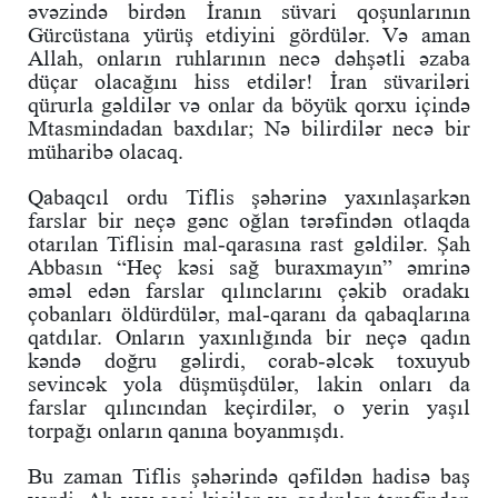
əvəzində birdən İranın süvari qoşunlarının
Gürcüstana yürüş etdiyini gördülər. Və aman
Allah, onların ruhlarının necə dəhşətli əzaba
düçar olacağını hiss etdilər! İran süvariləri
qürurla gəldilər və onlar da böyük qorxu içində
Mtasmindadan baxdılar; Nə bilirdilər necə bir
müharibə olacaq.
Qabaqcıl ordu Tiflis şəhərinə yaxınlaşarkən
farslar bir neçə gənc oğlan tərəfindən otlaqda
otarılan Tiflisin mal-qarasına rast gəldilər. Şah
Abbasın “Heç kəsi sağ buraxmayın” əmrinə
əməl edən farslar qılınclarını çəkib oradakı
çobanları öldürdülər, mal-qaranı da qabaqlarına
qatdılar. Onların yaxınlığında bir neçə qadın
kəndə doğru gəlirdi, corab-əlcək toxuyub
sevincək yola düşmüşdülər, lakin onları da
farslar qılıncından keçirdilər, o yerin yaşıl
torpağı onların qanına boyanmışdı.
Bu zaman Tiflis şəhərində qəfildən hadisə baş