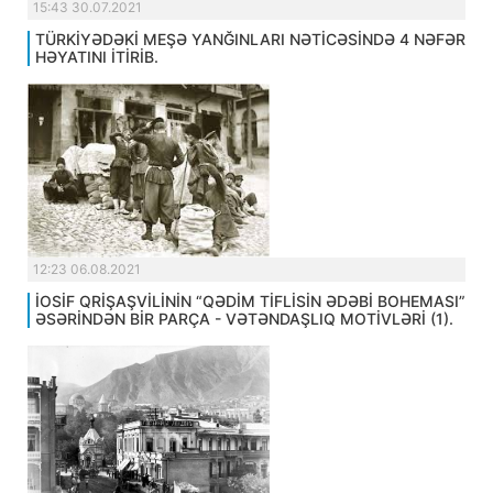
15:43 30.07.2021
TÜRKİYƏDƏKİ MEŞƏ YANĞINLARI NƏTİCƏSİNDƏ 4 NƏFƏR
HƏYATINI İTİRİB.
12:23 06.08.2021
İOSİF QRİŞAŞVİLİNİN “QƏDİM TİFLİSİN ƏDƏBİ BOHEMASI”
ƏSƏRİNDƏN BİR PARÇA - VƏTƏNDAŞLIQ MOTİVLƏRİ (1).