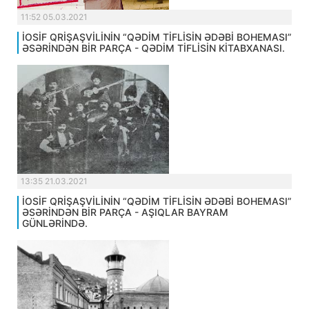
11:52 05.03.2021
İOSİF QRİŞAŞVİLİNİN “QƏDİM TİFLİSİN ƏDƏBİ BOHEMASI”
ƏSƏRİNDƏN BİR PARÇA - QƏDİM TİFLİSİN KİTABXANASI.
13:35 21.03.2021
İOSİF QRİŞAŞVİLİNİN “QƏDİM TİFLİSİN ƏDƏBİ BOHEMASI”
ƏSƏRİNDƏN BİR PARÇA - AŞIQLAR BAYRAM
GÜNLƏRİNDƏ.