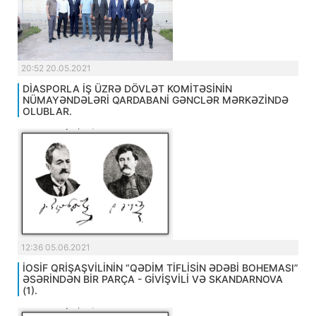
20:52 20.05.2021
DİASPORLA İŞ ÜZRƏ DÖVLƏT KOMİTƏSİNİN
NÜMAYƏNDƏLƏRİ QARDABANİ GƏNCLƏR MƏRKƏZİNDƏ
OLUBLAR.
12:36 05.06.2021
İOSİF QRİŞAŞVİLİNİN “QƏDİM TİFLİSİN ƏDƏBİ BOHEMASI”
ƏSƏRİNDƏN BİR PARÇA - GİVİŞVİLİ VƏ SKANDARNOVA
(1).