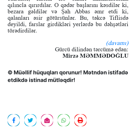
qılıncla qırırdılar. O qədər başlarını kəsdilər ki,
bezara gəldilər və Şah Abbas əmr etdi ki,
qalanları əsir götürsünlər. Bu, təkcə Tiflisdə
deyildi, farslar girdikləri yerlərdə bu dəhşətləri
törədirdilər.
(davamı)
Gürcü dilindən tərcümə edən:
Mirzə MƏMMƏDOĞLU
© Müəllif hüquqları qorunur! Mətndən istifadə
etdikdə istinad mütləqdir!