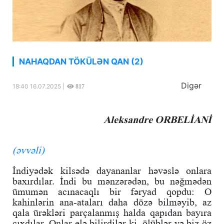
NAHAQDAN TÖKÜLƏN QAN (2)
Digər
18:40 16.07.2025 |
817
Aleksandre ORBELİANİ
(əvvəli)
İndiyədək kilsədə dayananlar həvəslə onlara
baxırdılar. İndi bu mənzərədən, bu nəğmədən
ümumən acınacaqlı bir fəryad qopdu: O
kahinlərin ana-ataları daha dözə bilməyib, az
qala ürəkləri parçalanmış halda qapıdan bayıra
çıxdılar. Onlar elə bilirdilər ki, ölüblər və biz öz