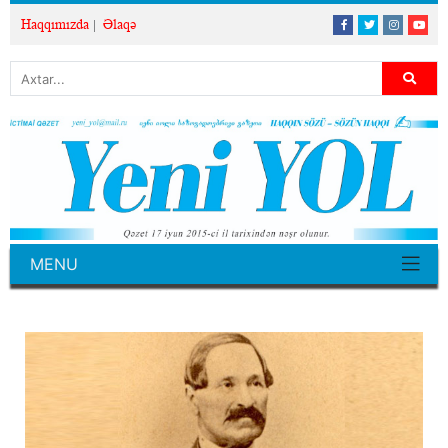
Haqqımızda
Əlaqə
MENU