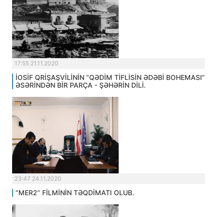
17:55 21.11.2020
İOSİF QRİŞAŞVİLİNİN “QƏDİM TİFLİSİN ƏDƏBİ BOHEMASI”
ƏSƏRİNDƏN BİR PARÇA - ŞƏHƏRİN DİLİ.
23:47 24.11.2020
“MER2” FİLMİNİN TƏQDİMATI OLUB.