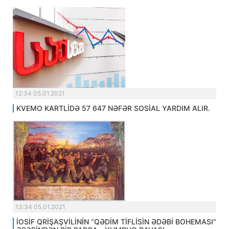
12:34 05.01.2021
KVEMO KARTLİDƏ 57 647 NƏFƏR SOSİAL YARDIM ALIR.
13:34 05.01.2021
İOSİF QRİŞAŞVİLİNİN “QƏDİM TİFLİSİN ƏDƏBİ BOHEMASI”