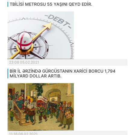
TBİLİSİ METROSU 55 YAŞINI QEYD EDİR.
23:08 05.02.2021
BİR İL ƏRZİNDƏ GÜRCÜSTANIN XARİCİ BORCU 1,794
MİLYARD DOLLAR ARTIB.
11:16 06.02.2021