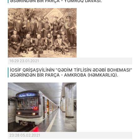
ƏSƏRİNDƏN BİR PARÇA - YUMRUQ DAVASI.
16:29 23.01.2021
İOSİF QRİŞAŞVİLİNİN “QƏDİM TİFLİSİN ƏDƏBİ BOHEMASI”
ƏSƏRİNDƏN BİR PARÇA - AMKROBA (HƏMKARLIQ).
23:28 05.02.2021