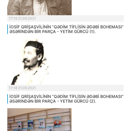
17:19 21.09.2021
İOSİF QRİŞAŞVİLİNİN “QƏDİM TİFLİSİN ƏDƏBİ BOHEMASI”
ƏSƏRİNDƏN BİR PARÇA - YETİM GÜRCÜ (1).
17:18 21.09.2021
İOSİF QRİŞAŞVİLİNİN “QƏDİM TİFLİSİN ƏDƏBİ BOHEMASI”
ƏSƏRİNDƏN BİR PARÇA - YETİM GÜRCÜ (2).