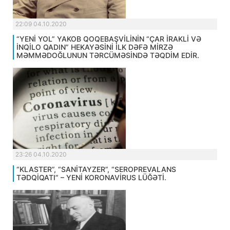
22:09 04.10.2020
“YENİ YOL” YAKOB QOQEBAŞVİLİNİN “ÇAR İRAKLİ VƏ
İNQİLO QADIN” HEKAYƏSİNİ İLK DƏFƏ MİRZƏ
MƏMMƏDOĞLUNUN TƏRCÜMƏSİNDƏ TƏQDİM EDİR.
23:26 04.10.2020
“KLASTER”, “SANİTAYZER”, “SEROPREVALANS
TƏDQİQATI” – YENİ KORONAVİRUS LÜĞƏTİ.