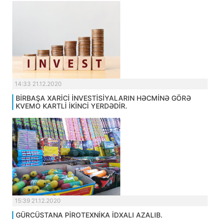
14:33 21.12.2020
BİRBAŞA XARİCİ İNVESTİSİYALARIN HƏCMİNƏ GÖRƏ
KVEMO KARTLİ İKİNCİ YERDƏDİR.
15:39 21.12.2020
GÜRCÜSTANA PİROTEXNİKA İDXALI AZALIB.