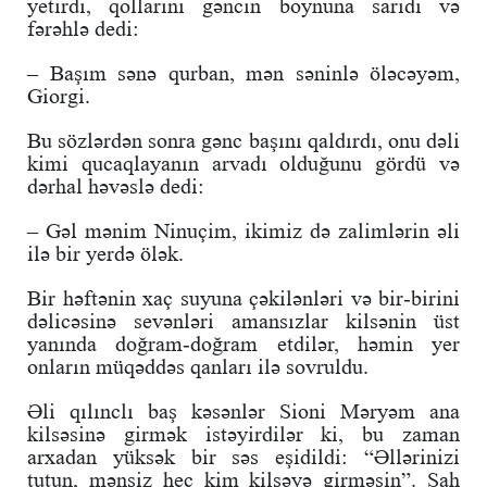
yetirdi, qollarını gəncin boynuna sarıdı və
fərəhlə dedi:
– Başım sənə qurban, mən səninlə öləcəyəm,
Giorgi.
Bu sözlərdən sonra gənc başını qaldırdı, onu dəli
kimi qucaqlayanın arvadı olduğunu gördü və
dərhal həvəslə dedi:
– Gəl mənim Ninuçim, ikimiz də zalimlərin əli
ilə bir yerdə ölək.
Bir həftənin xaç suyuna çəkilənləri və bir-birini
dəlicəsinə sevənləri amansızlar kilsənin üst
yanında doğram-doğram etdilər, həmin yer
onların müqəddəs qanları ilə sovruldu.
Əli qılınclı baş kəsənlər Sioni Məryəm ana
kilsəsinə girmək istəyirdilər ki, bu zaman
arxadan yüksək bir səs eşidildi: “Əllərinizi
tutun, mənsiz heç kim kilsəyə girməsin”. Şah