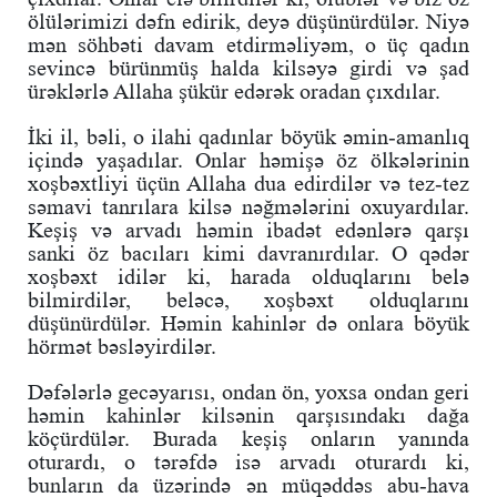
ölülərimizi dəfn edirik, deyə düşünürdülər. Niyə
mən söhbəti davam etdirməliyəm, o üç qadın
sevincə bürünmüş halda kilsəyə girdi və şad
ürəklərlə Allaha şükür edərək oradan çıxdılar.
İki il, bəli, o ilahi qadınlar böyük əmin-amanlıq
içində yaşadılar. Onlar həmişə öz ölkələrinin
xoşbəxtliyi üçün Allaha dua edirdilər və tez-tez
səmavi tanrılara kilsə nəğmələrini oxuyardılar.
Keşiş və arvadı həmin ibadət edənlərə qarşı
sanki öz bacıları kimi davranırdılar. O qədər
xoşbəxt idilər ki, harada olduqlarını belə
bilmirdilər, beləcə, xoşbəxt olduqlarını
düşünürdülər. Həmin kahinlər də onlara böyük
hörmət bəsləyirdilər.
Dəfələrlə gecəyarısı, ondan ön, yoxsa ondan geri
həmin kahinlər kilsənin qarşısındakı dağa
köçürdülər. Burada keşiş onların yanında
oturardı, o tərəfdə isə arvadı oturardı ki,
bunların da üzərində ən müqəddəs abu-hava