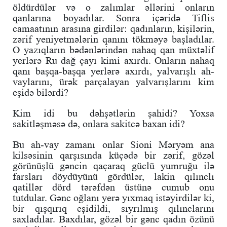
öldürdülər və o zalımlar əllərini onların
qanlarına boyadılar. Sonra içəridə Tiflis
camaatının arasına girdilər: qadınların, kişilərin,
zərif yeniyetmələrin qanını tökməyə başladılar.
O yazıqların bədənlərindən nahaq qan müxtəlif
yerlərə Ru dağ çayı kimi axırdı. Onların nahaq
qanı başqa-başqa yerlərə axırdı, yalvarışlı ah-
vaylarını, ürək parçalayan yalvarışlarını kim
eşidə bilərdi?
Kim idi bu dəhşətlərin şahidi? Yoxsa
sakitləşməsə də, onlara sakitcə baxan idi?
Bu ah-vay zamanı onlar Sioni Məryəm ana
kilsəsinin qarşısında küçədə bir zərif, gözəl
görünüşlü gəncin qaçaraq güclü yumruğu ilə
farsları döydüyünü gördülər, lakin qılınclı
qatillər dörd tərəfdən üstünə cumub onu
tutdular. Gənc oğlanı yerə yıxmaq istəyirdilər ki,
bir qışqırıq eşidildi, sıyrılmış qılınclarını
saxladılar. Baxdılar, gözəl bir gənc qadın özünü