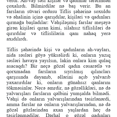
verdi. Ah-vay səsi kişilər və qadınlar tərəfindən
çoxalırdı. Bilmirdilər nə baş verir. Bu an
farsların süvari ordusu Tiflis şəhərinə soxuldu
və əhalinin içinə qarışdılar, kişiləri və qadınları
qırmağa başladılar: Vəhşiləşmiş farslar meşəyə
girən kişiləri qıran kimi, silahsız tiflisliləri də
qırırdılar və tiflislilərin qanı nahaq yerə
axıdılırdı.
Tiflis şəhərində kişi və qadınların ah-vayları,
nida səsləri göyə yüksəlirdi ki, onların yazıq
səsləri havaya yayılsın, lakin onlara kim qulaq
asacaqdı? Bir neçə gözəl qadın cəsarətlə və
qorxmadan farsların sıyrılmış qılıncları
qarşısında dayanıb, əllərini açıb yalvarıb
yaxarırdılar ki, onların günahsız qanlarını
tökməsinlər. Necə əmrdir, nə gözəllikləri, nə də
yalvarışları farsların qəlbini yumşalda bilmədi.
Vəhşi də onların yalvarışlarından təsirlənərdi,
amma farslar nə onların yalvarışlarından, nə də
gözəl gözlərindən axan yaşlardan heç də
təsirlənmədilər. Dərhal o gözəl qadınları