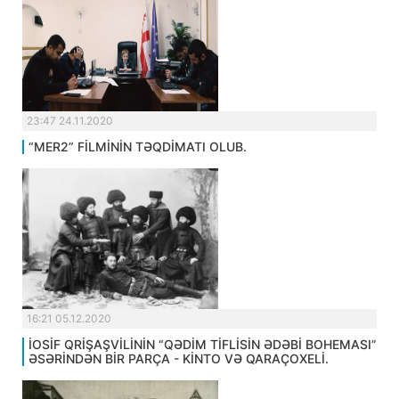
23:47 24.11.2020
“MER2” FİLMİNİN TƏQDİMATI OLUB.
16:21 05.12.2020
İOSİF QRİŞAŞVİLİNİN “QƏDİM TİFLİSİN ƏDƏBİ BOHEMASI”
ƏSƏRİNDƏN BİR PARÇA - KİNTO VƏ QARAÇOXELİ.