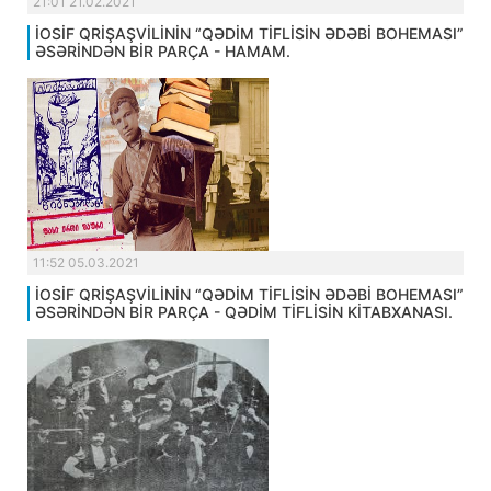
21:01 21.02.2021
İOSİF QRİŞAŞVİLİNİN “QƏDİM TİFLİSİN ƏDƏBİ BOHEMASI”
ƏSƏRİNDƏN BİR PARÇA - HAMAM.
11:52 05.03.2021
İOSİF QRİŞAŞVİLİNİN “QƏDİM TİFLİSİN ƏDƏBİ BOHEMASI”
ƏSƏRİNDƏN BİR PARÇA - QƏDİM TİFLİSİN KİTABXANASI.