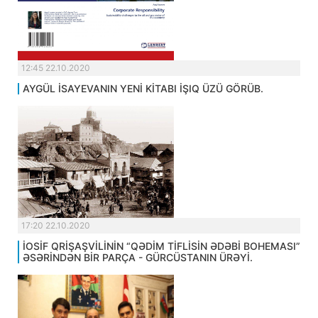
12:45 22.10.2020
AYGÜL İSAYEVANIN YENİ KİTABI İŞIQ ÜZÜ GÖRÜB.
17:20 22.10.2020
İOSİF QRİŞAŞVİLİNİN “QƏDİM TİFLİSİN ƏDƏBİ BOHEMASI”
ƏSƏRİNDƏN BİR PARÇA - GÜRCÜSTANIN ÜRƏYİ.