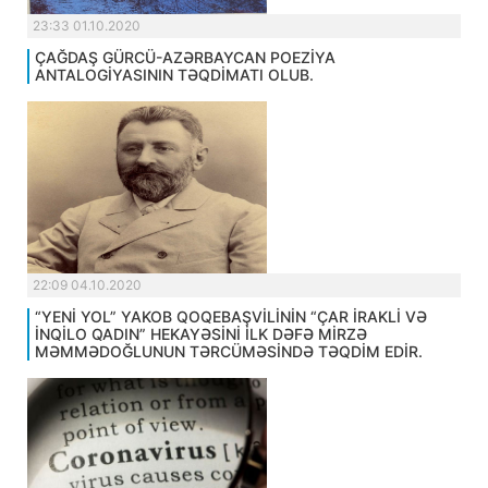
23:33 01.10.2020
ÇAĞDAŞ GÜRCÜ-AZƏRBAYCAN POEZİYA
ANTALOGİYASININ TƏQDİMATI OLUB.
22:09 04.10.2020
“YENİ YOL” YAKOB QOQEBAŞVİLİNİN “ÇAR İRAKLİ VƏ
İNQİLO QADIN” HEKAYƏSİNİ İLK DƏFƏ MİRZƏ
MƏMMƏDOĞLUNUN TƏRCÜMƏSİNDƏ TƏQDİM EDİR.