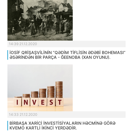
14:39 21.12.2020
İOSİF QRİŞAŞVİLİNİN “QƏDİM TİFLİSİN ƏDƏBİ BOHEMASI”
ƏSƏRİNDƏN BİR PARÇA - ĞEENOBA (XAN OYUNU).
14:33 21.12.2020
BİRBAŞA XARİCİ İNVESTİSİYALARIN HƏCMİNƏ GÖRƏ
KVEMO KARTLİ İKİNCİ YERDƏDİR.