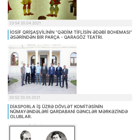
23:54 20.04.2021
İOSİF QRİŞAŞVİLİNİN “QƏDİM TİFLİSİN ƏDƏBİ BOHEMASI”
ƏSƏRİNDƏN BİR PARÇA - QARAGÖZ TEATRI.
20:52 20.05.2021
DİASPORLA İŞ ÜZRƏ DÖVLƏT KOMİTƏSİNİN
NÜMAYƏNDƏLƏRİ QARDABANİ GƏNCLƏR MƏRKƏZİNDƏ
OLUBLAR.