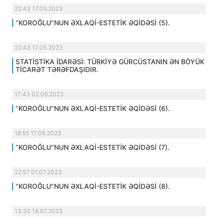
22:43 17.05.2023
“KOROĞLU”NUN ƏXLAQİ-ESTETİK ƏQİDƏSİ (5).
22:43 17.05.2023
STATİSTİKA İDARƏSİ: TÜRKİYƏ GÜRCÜSTANIN ƏN BÖYÜK
TİCARƏT TƏRƏFDAŞIDIR.
17:43 02.06.2023
“KOROĞLU”NUN ƏXLAQİ-ESTETİK ƏQİDƏSİ (6).
18:55 17.06.2023
“KOROĞLU”NUN ƏXLAQİ-ESTETİK ƏQİDƏSİ (7).
22:57 01.07.2023
“KOROĞLU”NUN ƏXLAQİ-ESTETİK ƏQİDƏSİ (8).
13:30 18.07.2023