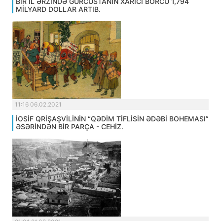
BİR İL ƏRZİNDƏ GÜRCÜSTANIN XARİCİ BORCU 1,794
MİLYARD DOLLAR ARTIB.
11:16 06.02.2021
İOSİF QRİŞAŞVİLİNİN “QƏDİM TİFLİSİN ƏDƏBİ BOHEMASI”
ƏSƏRİNDƏN BİR PARÇA - CEHİZ.