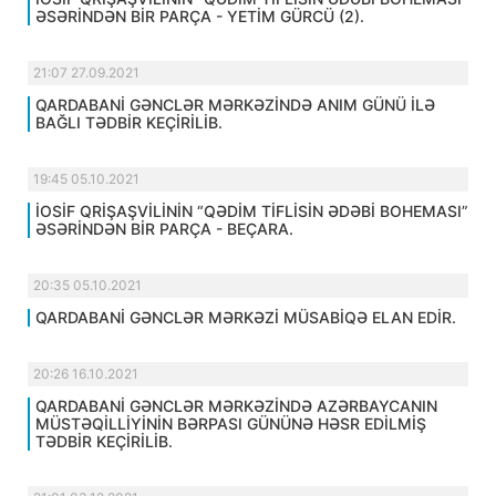
ƏSƏRİNDƏN BİR PARÇA - YETİM GÜRCÜ (2).
21:07 27.09.2021
QARDABANİ GƏNCLƏR MƏRKƏZİNDƏ ANIM GÜNÜ İLƏ
BAĞLI TƏDBİR KEÇİRİLİB.
19:45 05.10.2021
İOSİF QRİŞAŞVİLİNİN “QƏDİM TİFLİSİN ƏDƏBİ BOHEMASI”
ƏSƏRİNDƏN BİR PARÇA - BEÇARA.
20:35 05.10.2021
QARDABANİ GƏNCLƏR MƏRKƏZİ MÜSABİQƏ ELAN EDİR.
20:26 16.10.2021
QARDABANİ GƏNCLƏR MƏRKƏZİNDƏ AZƏRBAYCANIN
MÜSTƏQİLLİYİNİN BƏRPASI GÜNÜNƏ HƏSR EDİLMİŞ
TƏDBİR KEÇİRİLİB.