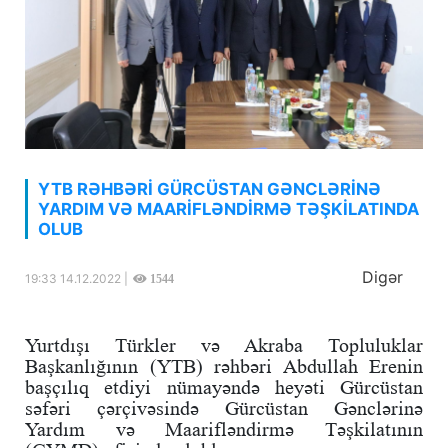
YTB RƏHBƏRİ GÜRCÜSTAN GƏNCLƏRİNƏ
YARDIM VƏ MAARİFLƏNDİRMƏ TƏŞKİLATINDA
OLUB
Digər
19:33 14.12.2022 |
1544
Yurtdışı Türkler və Akraba Topluluklar
Başkanlığının (YTB) rəhbəri Abdullah Erenin
başçılıq etdiyi nümayəndə heyəti Gürcüstan
səfəri çərçivəsində Gürcüstan Gənclərinə
Yardım və Maarifləndirmə Təşkilatının