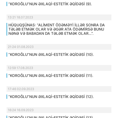
“KOROĞLU”NUN ƏXLAQİ-ESTETİK ƏQİDƏSİ (9).
13:21 18.07.2023
HÜQUQŞÜNAS: “ALİMENT ÖDƏMƏYİ İLLƏR SONRA DA
TƏLƏB ETMƏK OLAR VƏ ƏGƏR ATA ÖDƏMİRSƏ BUNU
NƏNƏ VƏ BABADAN DA TƏLƏB ETMƏK OLAR...”.
21:24 01.08.2023
“KOROĞLU”NUN ƏXLAQİ-ESTETİK ƏQİDƏSİ (10).
12:59 17.08.2023
“KOROĞLU”NUN ƏXLAQİ-ESTETİK ƏQİDƏSİ (11).
17:46 02.09.2023
“KOROĞLU”NUN ƏXLAQİ-ESTETİK ƏQİDƏSİ (12).
16:24 16.09.2023
“KOROĞLU”NUN ƏXLAQİ-ESTETİK ƏQİDƏSİ (13).