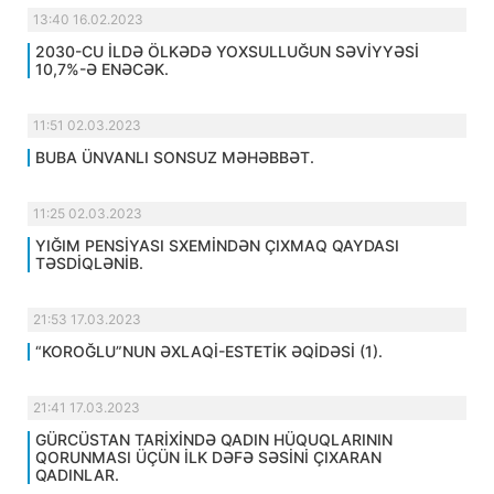
13:40 16.02.2023
2030-CU İLDƏ ÖLKƏDƏ YOXSULLUĞUN SƏVİYYƏSİ
10,7%-Ə ENƏCƏK.
11:51 02.03.2023
BUBA ÜNVANLI SONSUZ MƏHƏBBƏT.
11:25 02.03.2023
YIĞIM PENSİYASI SXEMİNDƏN ÇIXMAQ QAYDASI
TƏSDİQLƏNİB.
21:53 17.03.2023
“KOROĞLU”NUN ƏXLAQİ-ESTETİK ƏQİDƏSİ (1).
21:41 17.03.2023
GÜRCÜSTAN TARİXİNDƏ QADIN HÜQUQLARININ
QORUNMASI ÜÇÜN İLK DƏFƏ SƏSİNİ ÇIXARAN
QADINLAR.