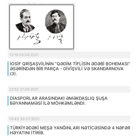
12:19 05.06.2021
İOSİF QRİŞAŞVİLİNİN “QƏDİM TİFLİSİN ƏDƏBİ BOHEMASI”
ƏSƏRİNDƏN BİR PARÇA - GİVİŞVİLİ VƏ SKANDARNOVA
(3).
22:52 27.06.2021
DİASPORLAR ARASINDAKI ƏMƏKDAŞLIQ ŞUŞA
BƏYANNAMƏSİ İLƏ MÖHKƏMLƏNDİ.
15:43 30.07.2021
TÜRKİYƏDƏKİ MEŞƏ YANĞINLARI NƏTİCƏSİNDƏ 4 NƏFƏR
HƏYATINI İTİRİB.