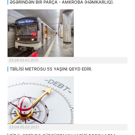
ƏSƏRİNDƏN BİR PARÇA - AMKROBA (HƏMKARLIQ).
23:28 05.02.2021
TBİLİSİ METROSU 55 YAŞINI QEYD EDİR.
23:08 05.02.2021