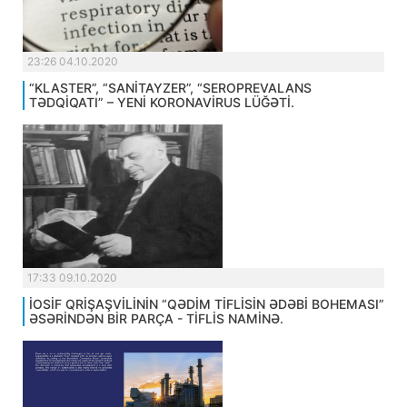
23:26 04.10.2020
“KLASTER”, “SANİTAYZER”, “SEROPREVALANS
TƏDQİQATI” – YENİ KORONAVİRUS LÜĞƏTİ.
17:33 09.10.2020
İOSİF QRİŞAŞVİLİNİN “QƏDİM TİFLİSİN ƏDƏBİ BOHEMASI”
ƏSƏRİNDƏN BİR PARÇA - TİFLİS NAMİNƏ.