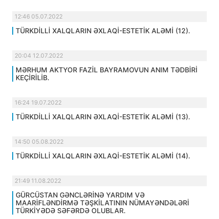
12:46 05.07.2022
TÜRKDİLLİ XALQLARIN ƏXLAQİ-ESTETİK ALƏMİ (12).
20:04 12.07.2022
MƏRHUM AKTYOR FAZİL BAYRAMOVUN ANIM TƏDBİRİ
KEÇİRİLİB.
16:24 19.07.2022
TÜRKDİLLİ XALQLARIN ƏXLAQİ-ESTETİK ALƏMİ (13).
14:50 05.08.2022
TÜRKDİLLİ XALQLARIN ƏXLAQİ-ESTETİK ALƏMİ (14).
21:49 11.08.2022
GÜRCÜSTAN GƏNCLƏRİNƏ YARDIM VƏ
MAARİFLƏNDİRMƏ TƏŞKİLATININ NÜMAYƏNDƏLƏRİ
TÜRKİYƏDƏ SƏFƏRDƏ OLUBLAR.