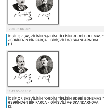
12:36 05.06.2021
İOSİF QRİŞAŞVİLİNİN “QƏDİM TİFLİSİN ƏDƏBİ BOHEMASI”
ƏSƏRİNDƏN BİR PARÇA - GİVİŞVİLİ VƏ SKANDARNOVA
(1).
12:43 05.06.2021
İOSİF QRİŞAŞVİLİNİN “QƏDİM TİFLİSİN ƏDƏBİ BOHEMASI”
ƏSƏRİNDƏN BİR PARÇA - GİVİŞVİLİ VƏ SKANDARNOVA
(2).