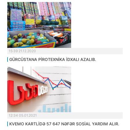
15:39 21.12.2020
GÜRCÜSTANA PİROTEXNİKA İDXALI AZALIB.
12:34 05.01.2021
KVEMO KARTLİDƏ 57 647 NƏFƏR SOSİAL YARDIM ALIR.