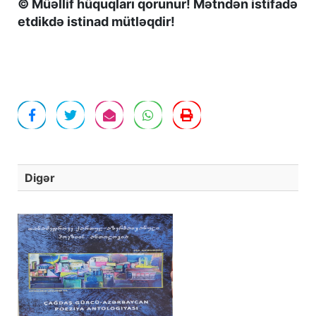
© Müəllif hüquqları qorunur! Mətndən istifadə
etdikdə istinad mütləqdir!
Digər