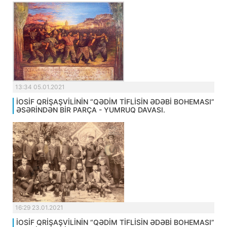
13:34 05.01.2021
İOSİF QRİŞAŞVİLİNİN “QƏDİM TİFLİSİN ƏDƏBİ BOHEMASI”
ƏSƏRİNDƏN BİR PARÇA - YUMRUQ DAVASI.
16:29 23.01.2021
İOSİF QRİŞAŞVİLİNİN “QƏDİM TİFLİSİN ƏDƏBİ BOHEMASI”