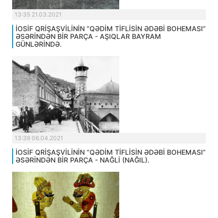
13:35 21.03.2021
İOSİF QRİŞAŞVİLİNİN “QƏDİM TİFLİSİN ƏDƏBİ BOHEMASI”
ƏSƏRİNDƏN BİR PARÇA - AŞIQLAR BAYRAM
GÜNLƏRİNDƏ.
13:39 06.04.2021
İOSİF QRİŞAŞVİLİNİN “QƏDİM TİFLİSİN ƏDƏBİ BOHEMASI”
ƏSƏRİNDƏN BİR PARÇA - NAĞLİ (NAĞIL).