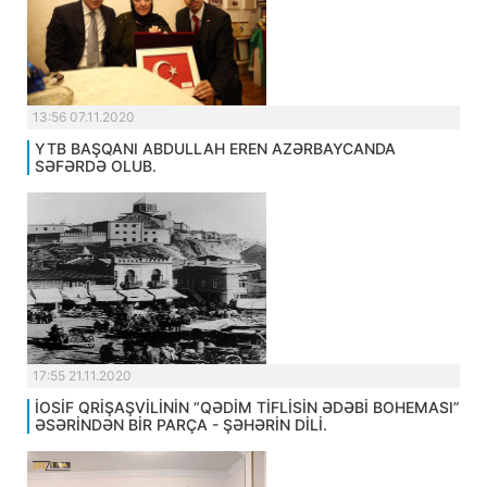
13:56 07.11.2020
YTB BAŞQANI ABDULLAH EREN AZƏRBAYCANDA
SƏFƏRDƏ OLUB.
17:55 21.11.2020
İOSİF QRİŞAŞVİLİNİN “QƏDİM TİFLİSİN ƏDƏBİ BOHEMASI”
ƏSƏRİNDƏN BİR PARÇA - ŞƏHƏRİN DİLİ.