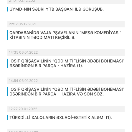
21:01 03.12.2021
GYMD-NİN SƏDRİ YTB BAŞQANI İLƏ GÖRÜŞÜB.
22:12 05.12.2021
QARDABANİDƏ VAJA PŞAVELANIN “MEŞƏ KOMEDİYASI”
KİTABININ TƏQDİMATI KEÇİRİLİB.
14:35 06.01.2022
İOSİF QRİŞAŞVİLİNİN “QƏDİM TİFLİSİN ƏDƏBİ BOHEMASI”
ƏSƏRİNDƏN BİR PARÇA - HAZİRA (1).
14:54 06.01.2022
İOSİF QRİŞAŞVİLİNİN “QƏDİM TİFLİSİN ƏDƏBİ BOHEMASI”
ƏSƏRİNDƏN BİR PARÇA - HAZİRA VƏ SON SÖZ.
12:27 20.01.2022
TÜRKDİLLİ XALQLARIN ƏXLAQİ-ESTETİK ALƏMİ (1).