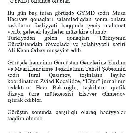
(GYMD) ofisində olublar.
Bu gün baş tutan görüşdə GYMD sədri Musa
Hacıyev qonaqları salamladıqdan sonra onlara
təşkilatın fəaliyyəti haqqında geniş məlumat
verib, gələcək layihələr müzakirə olunub.
Türkiyədən gələn qonaqları Türkiyənin
Gürcüstandakı fövqəladə və səlahiyyətli səfiri
Ali Kaan Orbay müşayiət edib.
Görüşdə həmçinin Gürcüstan Gənclərinə Yardım
və Maarifləndirmə Təşkilatının Təhsil Şöbəsinin
sədri Tural Qasımov, təşkilatın layihə
koordinatoru Zviad Koçalidze, “Uğur” jurnalının
redaktoru Hacı Bəkiroğlu, təşkilatın qrafik
dizayn üzrə mütəxəssisi Elsevər Əhmədov
iştirak ediblər.
Görüşün sonunda qarşılıqlı olaraq hədiyyələr
təqdim olunub.