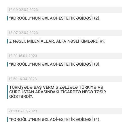
12:00 02.04.2023
“KOROĞLU”NUN ƏXLAQİ-ESTETİK ƏQİDƏSİ (2).
13:07 02.04.2023
Z NƏSLİ, MİLENİALLAR, ALFA NƏSLİ KİMLƏRDİR?.
12:20 16.04.2023
“KOROĞLU”NUN ƏXLAQİ-ESTETİK ƏQİDƏSİ (3).
12:59 16.04.2023
TÜRKİYƏDƏ BAŞ VERMİŞ ZƏLZƏLƏ TÜRKİYƏ VƏ
GÜRCÜSTAN ARASINDAKI TİCARƏTƏ NECƏ TƏSİR
GÖSTƏRDİ?.
21:13 02.05.2023
“KOROĞLU”NUN ƏXLAQİ-ESTETİK ƏQİDƏSİ (4).