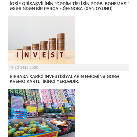
İOSİF QRİŞAŞVİLİNİN “QƏDİM TİFLİSİN ƏDƏBİ BOHEMASI”
ƏSƏRİNDƏN BİR PARÇA - ĞEENOBA (XAN OYUNU).
14:33 21.12.2020
BİRBAŞA XARİCİ İNVESTİSİYALARIN HƏCMİNƏ GÖRƏ
KVEMO KARTLİ İKİNCİ YERDƏDİR.