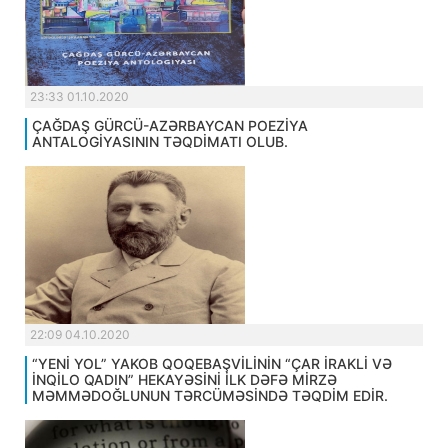
23:33 01.10.2020
ÇAĞDAŞ GÜRCÜ-AZƏRBAYCAN POEZİYA
ANTALOGİYASININ TƏQDİMATI OLUB.
22:09 04.10.2020
“YENİ YOL” YAKOB QOQEBAŞVİLİNİN “ÇAR İRAKLİ VƏ
İNQİLO QADIN” HEKAYƏSİNİ İLK DƏFƏ MİRZƏ
MƏMMƏDOĞLUNUN TƏRCÜMƏSİNDƏ TƏQDİM EDİR.