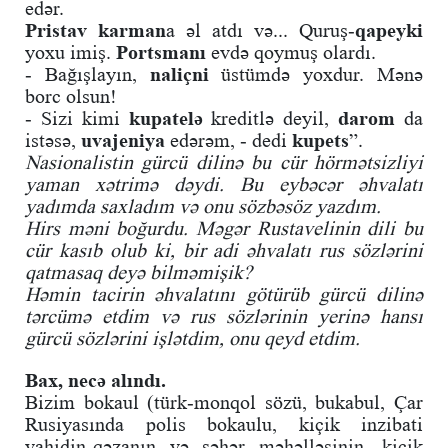
edər.
Pristav karman
a əl atdı və... Quruş-
qapeyki
yoxu imiş.
Portsmanı
evdə qoymuş olardı.
- Bağışlayın,
naliçni
üstümdə yoxdur. Mənə
borc olsun!
- Sizi kimi
kupatelə
kreditlə deyil,
darom
da
istəsə,
uvajeniya
edərəm, - dedi
kupets
”.
Nasionalistin gürcü dilinə bu cür hörmətsizliyi
yaman xətrimə dəydi. Bu eybəcər əhvalatı
yadımda saxladım və onu sözbəsöz yazdım.
Hirs məni boğurdu. Məgər Rustavelinin dili bu
cür kasıb olub ki, bir adi əhvalatı rus sözlərini
qatmasaq deyə bilməmişik?
Həmin tacirin əhvalatını götürüb gürcü dilinə
tərcümə etdim və rus sözlərinin yerinə hansı
gürcü sözlərini işlətdim, onu qeyd etdim.
Bax, necə alındı.
Bizim bokaul (türk-monqol sözü, bukabul, Çar
Rusiyasında polis bokaulu, kiçik inzibati
vahidin-qəzanın və şəhər məhəlləsinin, kiçik