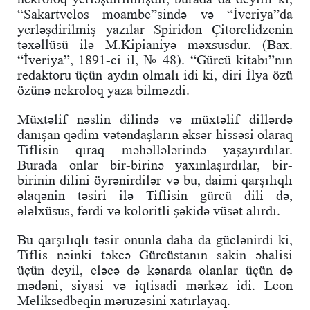
“Sakartvelos moambe”sində və “İveriya”da
yerləşdirilmiş yazılar Spiridon Çitorelidzenin
təxəllüsü ilə M.Kipianiyə məxsusdur. (Bax.
“İveriya”, 1891-ci il, № 48). “Gürcü kitabı”nın
redaktoru üçün aydın olmalı idi ki, diri İlya özü
özünə nekroloq yaza bilməzdi.
Müxtəlif nəslin dilində və müxtəlif dillərdə
danışan qədim vətəndaşların əksər hissəsi olaraq
Tiflisin qıraq məhəllələrində yaşayırdılar.
Burada onlar bir-birinə yaxınlaşırdılar, bir-
birinin dilini öyrənirdilər və bu, daimi qarşılıqlı
əlaqənin təsiri ilə Tiflisin gürcü dili də,
ələlxüsus, fərdi və koloritli şəkidə vüsət alırdı.
Bu qarşılıqlı təsir onunla daha da güclənirdi ki,
Tiflis nəinki təkcə Gürcüstanın sakin əhalisi
üçün deyil, eləcə də kənarda olanlar üçün də
mədəni, siyasi və iqtisadi mərkəz idi. Leon
Meliksedbeqin məruzəsini xatırlayaq.