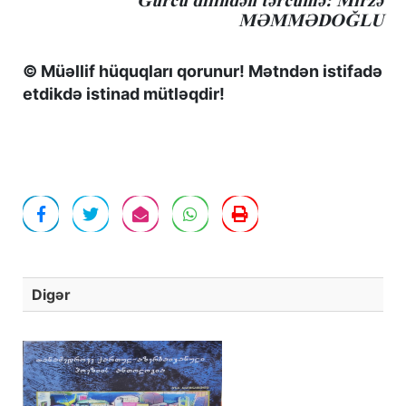
MƏMMƏDOĞLU
© Müəllif hüquqları qorunur! Mətndən istifadə
etdikdə istinad mütləqdir!
Digər