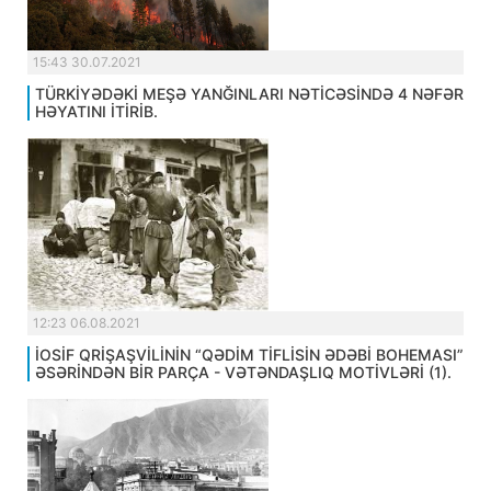
15:43 30.07.2021
TÜRKİYƏDƏKİ MEŞƏ YANĞINLARI NƏTİCƏSİNDƏ 4 NƏFƏR
HƏYATINI İTİRİB.
12:23 06.08.2021
İOSİF QRİŞAŞVİLİNİN “QƏDİM TİFLİSİN ƏDƏBİ BOHEMASI”
ƏSƏRİNDƏN BİR PARÇA - VƏTƏNDAŞLIQ MOTİVLƏRİ (1).