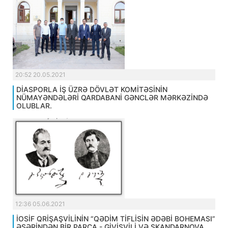
20:52 20.05.2021
DİASPORLA İŞ ÜZRƏ DÖVLƏT KOMİTƏSİNİN
NÜMAYƏNDƏLƏRİ QARDABANİ GƏNCLƏR MƏRKƏZİNDƏ
OLUBLAR.
12:36 05.06.2021
İOSİF QRİŞAŞVİLİNİN “QƏDİM TİFLİSİN ƏDƏBİ BOHEMASI”
ƏSƏRİNDƏN BİR PARÇA - GİVİŞVİLİ VƏ SKANDARNOVA