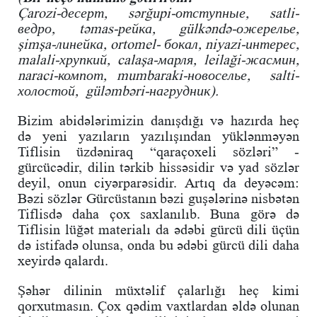
Çarozi-десерт, sərğupi-отступные, satli-
ведро, təmas-рейка, gülkəndə-ожерелье,
şimşa-линейка, ortomel- бокал, niyazi-интерес,
malali-хрупкий, calaşa-марля, leilaği-жасмин,
naraci-компот, mumbaraki-новоселье, salti-
холостой, güləmbəri-нагрудник).
Bizim abidələrimizin danışdığı və hazırda heç
də yeni yazıların yazılışından yüklənməyən
Tiflisin üzdəniraq “qaraçoxeli sözləri” -
gürcücədir, dilin tərkib hissəsidir və yad sözlər
deyil, onun ciyərparəsidir. Artıq da deyəcəm:
Bəzi sözlər Gürcüstanın bəzi guşələrinə nisbətən
Tiflisdə daha çox saxlanılıb. Buna görə də
Tiflisin lüğət materialı da ədəbi gürcü dili üçün
də istifadə olunsa, onda bu ədəbi gürcü dili daha
xeyirdə qalardı.
Şəhər dilinin müxtəlif çalarlığı heç kimi
qorxutmasın. Çox qədim vaxtlardan əldə olunan