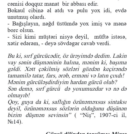
cəmisi doqquz manat bir abbası edir.
Bokaul cibinə əl atdı və pulu yox idi, evdə
unutmuş olardı.
- Bağışlayın, nəğd üstümdə yox imiş və mənə
borc olsun.
- Sizi kimi müştəri nisyə deyil, müftə istəsə,
xətir edərəm, - deyə sövdəgər cavab verdi.
Bu ki, sırf gürcücədir, öz ürəyimdə dedim. Lakin
vay sənin düşməninin halına, mənim ki, başıma
gəldi. Xətt çəkilmiş sözləri gözdən keçirəndə
tamamilə tatar, fars, ərəb, erməni və latın çıxdı!
Mənim gürcüləşdirdiyim hardan gürcü olub?
Sən demə, sırf gürcü də yoxumuzdur və nə də
olmayıb!
Qoy, guya da ki, saflığın özünəməxsus sintaksı
deyil, özünəməxsus sözlərin olduğunu düşünən
bizim düşmən sevinsin”
( “Niş”, 1907-ci il,
№14).
Gürcü dilindən tərcümə: Mirzə