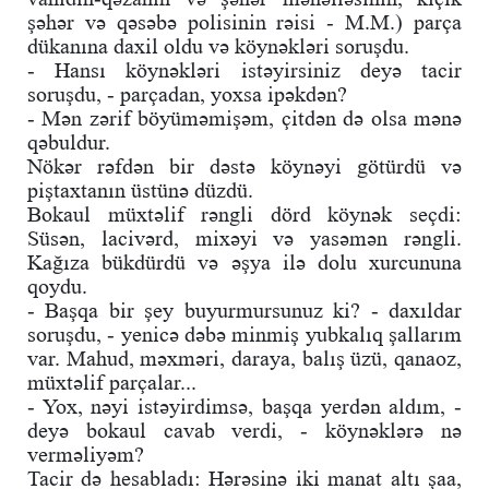
şəhər və qəsəbə polisinin rəisi - M.M.) parça
dükanına daxil oldu və köynəkləri soruşdu.
- Hansı köynəkləri istəyirsiniz deyə tacir
soruşdu, - parçadan, yoxsa ipəkdən?
- Mən zərif böyüməmişəm, çitdən də olsa mənə
qəbuldur.
Nökər rəfdən bir dəstə köynəyi götürdü və
piştaxtanın üstünə düzdü.
Bokaul müxtəlif rəngli dörd köynək seçdi:
Süsən, lacivərd, mixəyi və yasəmən rəngli.
Kağıza bükdürdü və əşya ilə dolu xurcununa
qoydu.
- Başqa bir şey buyurmursunuz ki? - daxıldar
soruşdu, - yenicə dəbə minmiş yubkalıq şallarım
var. Mahud, məxməri, daraya, balış üzü, qanaoz,
müxtəlif parçalar...
- Yox, nəyi istəyirdimsə, başqa yerdən aldım, -
deyə bokaul cavab verdi, - köynəklərə nə
verməliyəm?
Tacir də hesabladı: Hərəsinə iki manat altı şaa,