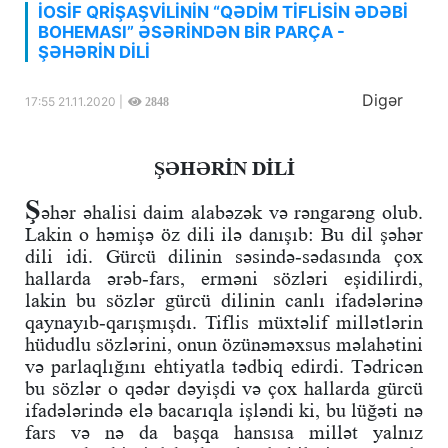
İOSİF QRİŞAŞVİLİNİN “QƏDİM TİFLİSİN ƏDƏBİ
BOHEMASI” ƏSƏRİNDƏN BİR PARÇA -
ŞƏHƏRİN DİLİ
Digər
17:55 21.11.2020 |
2848
ŞƏHƏRİN DİLİ
Ş
əhər əhalisi daim alabəzək və rəngarəng olub.
Lakin o həmişə öz dili ilə danışıb: Bu dil şəhər
dili idi. Gürcü dilinin səsində-sədasında çox
hallarda ərəb-fars, erməni sözləri eşidilirdi,
lakin bu sözlər gürcü dilinin canlı ifadələrinə
qaynayıb-qarışmışdı. Tiflis müxtəlif millətlərin
hüdudlu sözlərini, onun özünəməxsus məlahətini
və parlaqlığını ehtiyatla tədbiq edirdi. Tədricən
bu sözlər o qədər dəyişdi və çox hallarda gürcü
ifadələrində elə bacarıqla işləndi ki, bu lüğəti nə
fars və nə da başqa hansısa millət yalnız