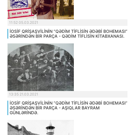
11:52 05.03.2021
İOSİF QRİŞAŞVİLİNİN “QƏDİM TİFLİSİN ƏDƏBİ BOHEMASI”
ƏSƏRİNDƏN BİR PARÇA - QƏDİM TİFLİSİN KİTABXANASI.
13:35 21.03.2021
İOSİF QRİŞAŞVİLİNİN “QƏDİM TİFLİSİN ƏDƏBİ BOHEMASI”
ƏSƏRİNDƏN BİR PARÇA - AŞIQLAR BAYRAM
GÜNLƏRİNDƏ.