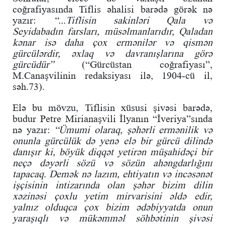
coğrafiyasında Tiflis əhalisi barədə görək nə
yazır:
“...Tiflisin sakinləri Qala və
Seyidabadın farsları, müsəlmanlarıdır, Qaladan
kənar isə daha çox ermənilər və qismən
gürcülərdir, əxlaq və davranışlarına görə
gürcüdür”
(“Gürcüstan coğrafiyası”,
M.Canaşvilinin redaksiyası ilə, 1904-cü il,
səh.73).
Elə bu mövzu, Tiflisin xüsusi şivəsi barədə,
budur Petre Mirianaşvili İlyanın “İveriya”sında
nə yazır:
“Ümumi olaraq, şəhərli ermənilik və
onunla gürcülük də yenə elə bir gürcü dilində
danışır ki, böyük diqqət yetirən müşahidəçi bir
neçə dəyərli sözü və sözün ahəngdarlığını
tapacaq. Demək nə lazım, ehtiyatın və incəsənət
işçisinin intizarında olan şəhər bizim dilin
xəzinəsi çoxlu yetim mirvarisini əldə edir,
yalnız olduqca çox bizim ədəbiyyatda onun
yaraşıqlı və mükəmməl söhbətinin şivəsi