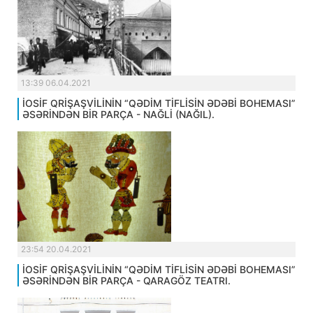
13:39 06.04.2021
İOSİF QRİŞAŞVİLİNİN “QƏDİM TİFLİSİN ƏDƏBİ BOHEMASI”
ƏSƏRİNDƏN BİR PARÇA - NAĞLİ (NAĞIL).
23:54 20.04.2021
İOSİF QRİŞAŞVİLİNİN “QƏDİM TİFLİSİN ƏDƏBİ BOHEMASI”
ƏSƏRİNDƏN BİR PARÇA - QARAGÖZ TEATRI.