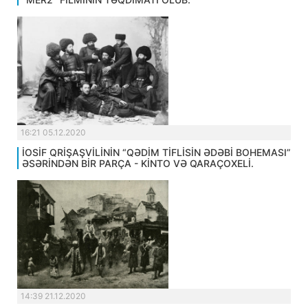
16:21 05.12.2020
İOSİF QRİŞAŞVİLİNİN “QƏDİM TİFLİSİN ƏDƏBİ BOHEMASI”
ƏSƏRİNDƏN BİR PARÇA - KİNTO VƏ QARAÇOXELİ.
14:39 21.12.2020