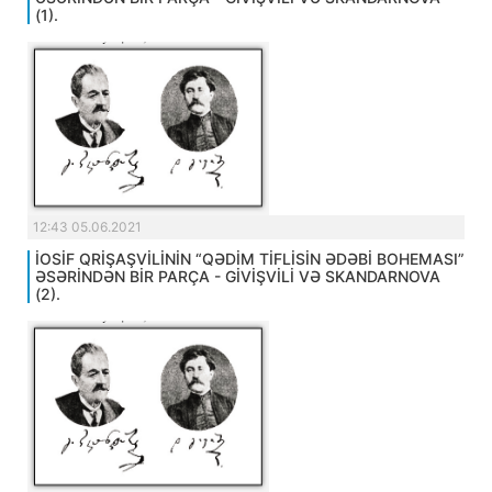
(1).
12:43 05.06.2021
İOSİF QRİŞAŞVİLİNİN “QƏDİM TİFLİSİN ƏDƏBİ BOHEMASI”
ƏSƏRİNDƏN BİR PARÇA - GİVİŞVİLİ VƏ SKANDARNOVA
(2).