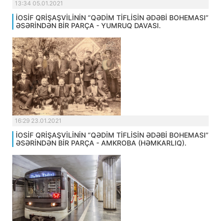
13:34 05.01.2021
İOSİF QRİŞAŞVİLİNİN “QƏDİM TİFLİSİN ƏDƏBİ BOHEMASI”
ƏSƏRİNDƏN BİR PARÇA - YUMRUQ DAVASI.
16:29 23.01.2021
İOSİF QRİŞAŞVİLİNİN “QƏDİM TİFLİSİN ƏDƏBİ BOHEMASI”
ƏSƏRİNDƏN BİR PARÇA - AMKROBA (HƏMKARLIQ).