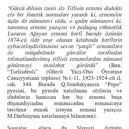
“Gürcü dilinin təsiri ilə Tiflisin erməni dialekti
elə bir fonetik normaları yaratdı ki, ermənilər
üçün də nümunəvi oldu, o qədər nümunəvi ki,
tanınmış erməni yazıçısı və pedaqoq rəhmətlik
Lazaros Ağayan erməni hərfi barədə özünün
1874-cü ildə nəşr olunan kitabında hərflərin
eybəcərləşdirilməsini sevən “şərqli” ermənilərə
öz müqabilində gürcülər tərəfindən
təlimatlandırılmış tiflisli ermənilərdən nümunə
götürməyi məsləhət görürdü”
(Bax.
“Tselisdeuli” (Gürcü Yazı-Oxu Öyrətmə
Cəmiyyətinin toplusu) №1-11, 1923-1924-cü il,
səh. 344. Burada Q.Sundukyansın “Pepo”
pyesini, bu pyesdə xatırlanan sözlərin və
ifadələrin hamısını hər bir erməni başa
düşmədiyindən ermənicədən ermənicəyə
tərcümə etmək istəyən erməni yazıçısı
M.Darbinyanı xatırlamaya bilmərəm).
Sonralar, eləcə də Vaxuşti özünün