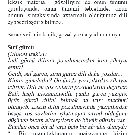
leksik material gözəlliyini də onun ümumi
quruluşunda, onun ümumi təbiətində, onun
ümumi sintaksisində axtarmalı olduğumuz dili
eybəcərləşdirə bilməz.
Saracişvilinin kiçik, gözəl yazısı yadıma düşür:
Sırf gürcü
(filoloji traktat)
İndi gürcü dilinin pozulmasından kim şikayət
etmir!
Getdi, saf gürcü, şirin gürcü dili daha yoxdur...
Kimin günahıdır? Ən ümdə yazıçılardan şikayət
edirlər. Dili ən çox onların pozduqlarını deyirlər.
Bəli, haqlı məzəmmətdir, çünki gürcü yazıçısı
üçün gürcü dilini bilmək nə vaxt məcburi
olmayıb. Lakin dilin pozulmasında yazıçılardan
başqa rus sözlərini işlətməyin savad olduğunu
düşünən bizim alverçilərin də böyük günahı var.
Bundan öncə bir alverçi belə bir əhvalat danışdı:
“- Bir manufakturanın mağazasına bizim