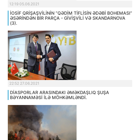
12:19 05.06.2021
İOSİF QRİŞAŞVİLİNİN “QƏDİM TİFLİSİN ƏDƏBİ BOHEMASI”
ƏSƏRİNDƏN BİR PARÇA - GİVİŞVİLİ VƏ SKANDARNOVA
(3).
22:52 27.06.2021
DİASPORLAR ARASINDAKI ƏMƏKDAŞLIQ ŞUŞA
BƏYANNAMƏSİ İLƏ MÖHKƏMLƏNDİ.