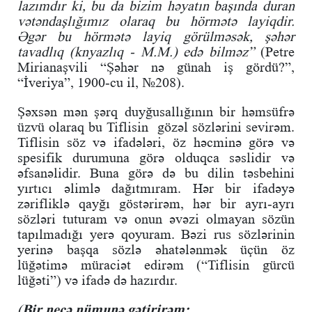
lazımdır ki, bu da bizim həyatın başında duran
vətəndaşlığımız olaraq bu hörmətə layiqdir.
Əgər bu hörmətə layiq görülməsək, şəhər
tavadlıq (knyazlıq - M.M.) edə bilməz”
(Petre
Mirianaşvili “Şəhər nə günah iş gördü?”,
“İveriya”, 1900-cu il, №208).
Şəxsən mən şərq duyğusallığının bir həmsüfrə
üzvü olaraq bu Tiflisin gözəl sözlərini sevirəm.
Tiflisin söz və ifadələri, öz həcminə görə və
spesifik durumuna görə olduqca səslidir və
əfsanəlidir. Buna görə də bu dilin təsbehini
yırtıcı əlimlə dağıtmıram. Hər bir ifadəyə
zərifliklə qayğı göstərirəm, hər bir ayrı-ayrı
sözləri tuturam və onun əvəzi olmayan sözün
tapılmadığı yerə qoyuram. Bəzi rus sözlərinin
yerinə başqa sözlə əhatələnmək üçün öz
lüğətimə müraciət edirəm (“Tiflisin gürcü
lüğəti”) və ifadə də hazırdır.
(
Bir neçə nümunə gətirirəm: