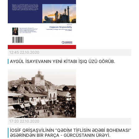
12:45 22.10.2020
AYGÜL İSAYEVANIN YENİ KİTABI İŞIQ ÜZÜ GÖRÜB.
17:20 22.10.2020
İOSİF QRİŞAŞVİLİNİN “QƏDİM TİFLİSİN ƏDƏBİ BOHEMASI”
ƏSƏRİNDƏN BİR PARÇA - GÜRCÜSTANIN ÜRƏYİ.