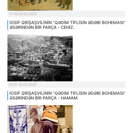
11:16 06.02.2021
İOSİF QRİŞAŞVİLİNİN “QƏDİM TİFLİSİN ƏDƏBİ BOHEMASI”
ƏSƏRİNDƏN BİR PARÇA - CEHİZ.
21:01 21.02.2021
İOSİF QRİŞAŞVİLİNİN “QƏDİM TİFLİSİN ƏDƏBİ BOHEMASI”
ƏSƏRİNDƏN BİR PARÇA - HAMAM.