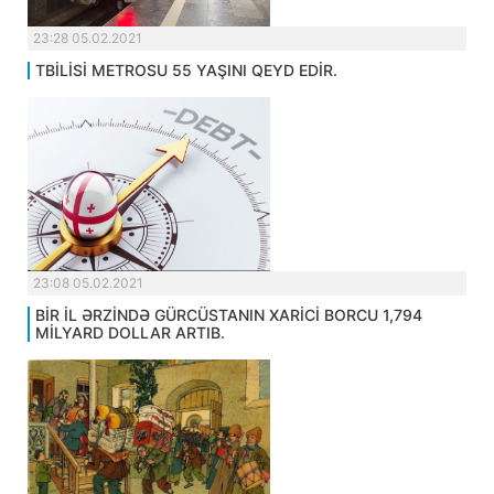
23:28 05.02.2021
TBİLİSİ METROSU 55 YAŞINI QEYD EDİR.
23:08 05.02.2021
BİR İL ƏRZİNDƏ GÜRCÜSTANIN XARİCİ BORCU 1,794
MİLYARD DOLLAR ARTIB.