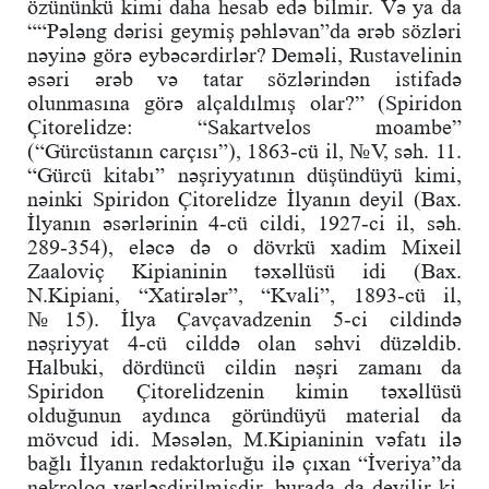
özününkü kimi daha hesab edə bilmir. Və ya da
““Pələng dərisi geymiş pəhləvan”da ərəb sözləri
nəyinə görə eybəcərdirlər? Deməli, Rustavelinin
əsəri ərəb və tatar sözlərindən istifadə
olunmasına görə alçaldılmış olar?” (Spiridon
Çitorelidze: “Sakartvelos moambe”
(“Gürcüstanın carçısı”), 1863-cü il, №V, səh. 11.
“Gürcü kitabı” nəşriyyatının düşündüyü kimi,
nəinki Spiridon Çitorelidze İlyanın deyil (Bax.
İlyanın əsərlərinin 4-cü cildi, 1927-ci il, səh.
289-354), eləcə də o dövrkü xadim Mixeil
Zaaloviç Kipianinin təxəllüsü idi (Bax.
N.Kipiani, “Xatirələr”, “Kvali”, 1893-cü il,
№15). İlya Çavçavadzenin 5-ci cildində
nəşriyyat 4-cü cilddə olan səhvi düzəldib.
Halbuki, dördüncü cildin nəşri zamanı da
Spiridon Çitorelidzenin kimin təxəllüsü
olduğunun aydınca göründüyü material da
mövcud idi. Məsələn, M.Kipianinin vəfatı ilə
bağlı İlyanın redaktorluğu ilə çıxan “İveriya”da
nekroloq yerləşdirilmişdir, burada da deyilir ki,