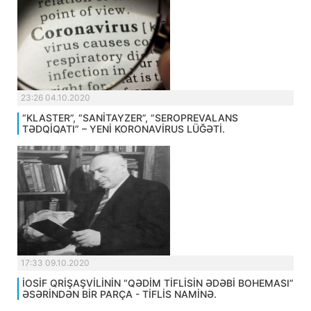
23:26 04.10.2020
“KLASTER”, “SANİTAYZER”, “SEROPREVALANS
TƏDQİQATI” – YENİ KORONAVİRUS LÜĞƏTİ.
17:33 09.10.2020
İOSİF QRİŞAŞVİLİNİN “QƏDİM TİFLİSİN ƏDƏBİ BOHEMASI”
ƏSƏRİNDƏN BİR PARÇA - TİFLİS NAMİNƏ.