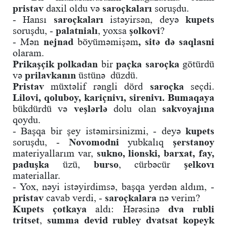
pristav
daxil oldu və
saroçkaları
soruşdu.
- Hansı
saroçkaları
istəyirsən, deyə
kupets
soruşdu, -
palatnialı
, yoxsa
şolkovi
?
- Mən
nejnad
böyüməmişəm
, sitə də
saqlasni
olaram.
Prikaşçik polkadan
bir
paçka saroçka
götürdü
və
prilavkanın
üstünə düzdü.
Pristav
müxtəlif rəngli dörd
saroçka
seçdi.
Lilovi, qoluboy, kariçnivı, sirenivı.
Bumaqaya
bükdürdü və
veşlərlə
dolu olan
sakvoyajına
qoydu.
- Başqa bir şey istəmirsinizmi, - deyə
kupets
soruşdu, -
Novomodni
yubkalıq
şerstanoy
materiyallarım var,
sukno, lionski, barxat, fay,
paduşka
üzü,
burso
, cürbəcür
şelkovı
materiallar.
- Yox, nəyi istəyirdimsə, başqa yerdən aldım, -
pristav
cavab verdi, -
saroçkalara
nə verim?
Kupets çotkaya
aldı: Hərəsinə
dva rubli
tritset
,
summa devid rubley dvatsat kopeyk