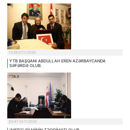
13:56 07.11.2020
YTB BAŞQANI ABDULLAH EREN AZƏRBAYCANDA
SƏFƏRDƏ OLUB.
23:47 24.11.2020
“MER2” FİLMİNİN TƏQDİMATI OLUB.