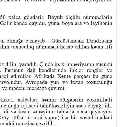
-50 xalça göndərir. Böyük ölçülü nümunələrin
 Gəlir kəndə qayıdır, yuna, boyalara və layihənin
ğul olmağa başlayıb – Gürcüstandakı Dzudzuana
dim toxuculuq nümunəsi hesab edilən kətan lifi
z dilini yaradıb. Çində ipək imperiyanın gücünü
i. Perunun dağ kəndlərində inklər rənglər və
 nəql edirdilər. Afrikada Kente parçası bu günə
simvoludur. Avropada yun və kətan toxuculuğu
di və mədəni mərkəzə çevirdi.
xeti xalçaları həmin bölgələrin çoxmillətli
xuculuğu iqtisadi təhlükəsizliyin əsas dayağı idi.
 idi və insan əməyinin təbiətlə necə qaynayıb-
“Göy süfrə” (Lurci supra) isə bir sosial-mədəni
 maddi rəmzinə çevrildi.