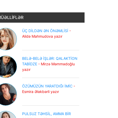
ÜƏLLİFLƏR
ÜÇ DİLDƏN ƏN ÖNƏMLİSİ
-
Alidə Mahmudova yazır
BELƏ-BELƏ İŞLƏR: QALAKTİON
TABİDZE
- Mirzə Məmmədoğlu
yazır
ÖZÜMÜZÜN YARATDIĞI İMİC
-
Esmira Ələkbərli yazır
PULSUZ TƏHSİL, AMMA BİR