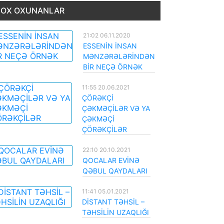
OX OXUNANLAR
21:02 06.11.2020
ESSENİN İNSAN
MƏNZƏRƏLƏRİNDƏN
BİR NEÇƏ ÖRNƏK
11:55 20.06.2021
ÇÖRƏKÇİ
ÇƏKMƏÇİLƏR VƏ YA
ÇƏKMƏÇİ
ÇÖRƏKÇİLƏR
22:10 20.10.2021
QOCALAR EVİNƏ
QƏBUL QAYDALARI
11:41 05.01.2021
DİSTANT TƏHSİL –
TƏHSİLİN UZAQLIĞI