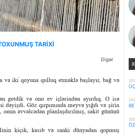
 TOXUNMUŞ TARİXİ
Digər
X
və iki qoyuna qulluq etməklə başlayır, bağ və
202
ÜÇ
ən getdik və onu ev işlərindən ayırdıq. O isə
202
ni dəyişdi. Göz qırpımında meyvə yığdı və şirin
BE
i, onun əvvəlcədən planlaşdırılmış, sakit gününü
202
ÖZ
inin kiçik, kasıb və sanki dünyadan qopmuş