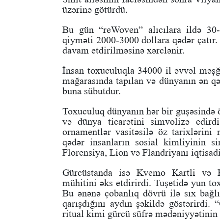
üzərinə götürdü.
Bu gün “reWoven” alıcılara ildə 30
qiyməti 2000-3000 dollara qədər çatır.
davam etdirilməsinə xərclənir.
İnsan toxuculuqla 34000 il əvvəl məş
mağarasında tapılan və dünyanın ən qə
buna sübutdur.
Toxuculuq dünyanın hər bir guşəsində ö
və dünya ticarətini simvolizə edird
ornamentlər vasitəsilə öz tarixlərini
qədər insanların sosial kimliyinin 
Florensiya, Lion və Flandriyanı iqtisa
Gürcüstanda isə Kvemo Kartli və Ka
mühitini əks etdirirdi. Tuşetidə yun to
Bu ənənə çobanlıq dövrü ilə sıx bağlı
qarışdığını aydın şəkildə göstərirdi. 
ritual kimi gürcü süfrə mədəniyyətinin