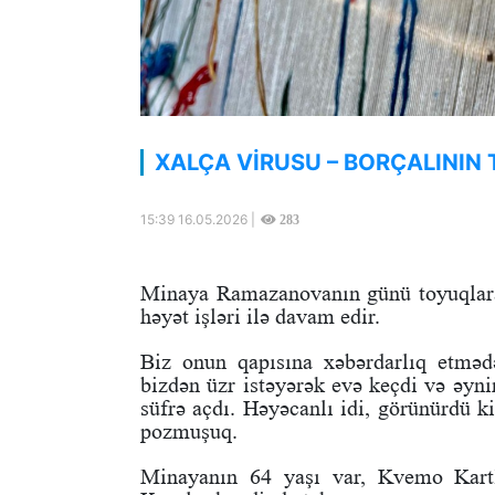
XALÇA VİRUSU – BORÇALININ
15:39 16.05.2026 |
283
Minaya Ramazanovanın günü toyuqlara 
həyət işləri ilə davam edir.
Biz onun qapısına xəbərdarlıq etməd
bizdən üzr istəyərək evə keçdi və əyni
süfrə açdı. Həyəcanlı idi, görünürdü k
pozmuşuq.
Minayanın 64 yaşı var, Kvemo Kartl