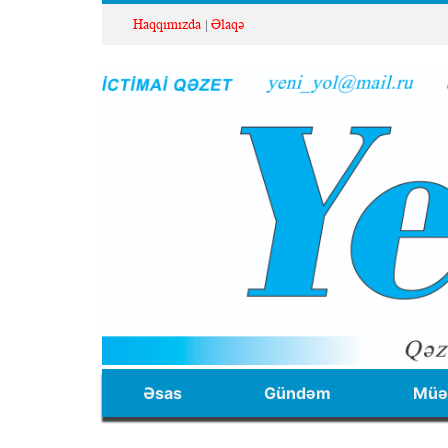
Haqqımızda
Əlaqə
Əsas
Gündəm
Müəl