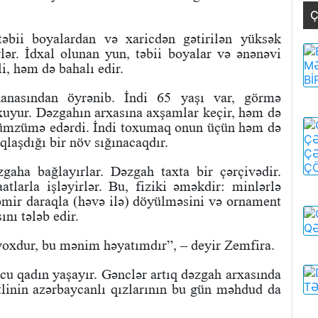
Ç
təbii boyalardan və xaricdən gətirilən yüksək
rlər. İdxal olunan yun, təbii boyalar və ənənəvi
li, həm də bahalı edir.
anasından öyrənib. İndi 65 yaşı var, görmə
xuyur. Dəzgahın arxasına axşamlar keçir, həm də
 zümzümə edərdi. İndi toxumaq onun üçün həm də
qlaşdığı bir növ sığınacaqdır.
gaha bağlayırlar. Dəzgah taxta bir çərçivədir.
atlarla işləyirlər. Bu, fiziki əməkdir: minlərlə
əmir daraqla (həvə ilə) döyülməsini və ornament
nı tələb edir.
oxdur, bu mənim həyatımdır”, – deyir Zemfira.
u qadın yaşayır. Gənclər artıq dəzgah arxasında
linin azərbaycanlı qızlarının bu gün məhdud da