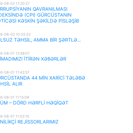
6-08-02 11:20:27
RRUPSİYANIN QAVRANILMASI
DEKSİNDƏ (CPI) GÜRCÜSTANIN
TİCƏSİ KƏSKİN ŞƏKİLDƏ PİSLƏŞİB
6-08-02 10:35:32
LSUZ TƏHSİL, AMMA BİR ŞƏRTLƏ...
6-08-01 12:58:07
İMADIMIZI İTİRƏN XƏBƏRLƏR
6-08-01 11:42:57
RCÜSTANDA 44 MİN XARİCİ TƏLƏBƏ
HSİL ALIR
6-08-01 11:15:08
ÜM – DÖRD HƏRFLİ HƏQİQƏT
6-08-01 11:02:16
NİLİKÇİ REJİSSORLARIMIZ