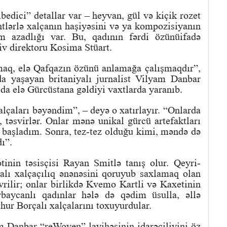
bedici” detallar var – heyvan, gül və kiçik rozet
tlərlə xalçanın haşiyəsini və ya kompozisiyanın
m azadlığı var. Bu, qadının fərdi özünüifadə
iv direktoru Kosima Stüart.
aq, elə Qafqazın özünü anlamağa çalışmaqdır”,
da yaşayan britaniyalı jurnalist Vilyam Danbar
da elə Gürcüstana gəldiyi vaxtlarda yaranıb.
xalçaları bəyəndim”, – deyə o xatırlayır. “Onlarda
, təsvirlər. Onlar mənə unikal gürcü artefaktları
başladım. Sonra, tez-tez olduğu kimi, məndə də
ı”.
inin təsisçisi Rayan Smitlə tanış olur. Qeyri-
lı xalçaçılıq ənənəsini qoruyub saxlamaq olan
rilir; onlar birlikdə Kvemo Kartli və Kaxetinin
rbaycanlı qadınlar hələ də qədim üsulla, əllə
ur Borçalı xalçalarını toxuyurdular.
m Danbar “reWoven” layihəsinin idarəçiliyini öz