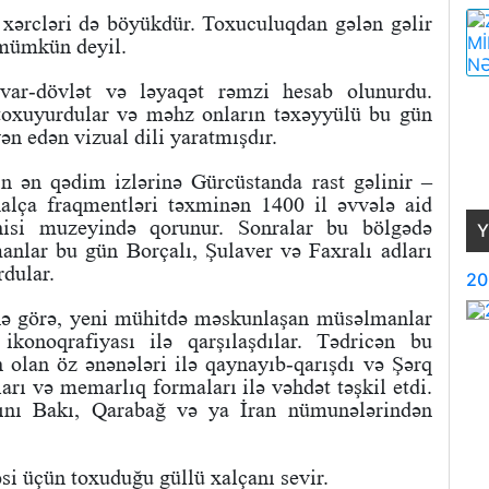
l xərcləri də böyükdür. Toxuculuqdan gələn gəlir
 mümkün deyil.
 var-dövlət və ləyaqət rəmzi hesab olunurdu.
 toxuyurdular və məhz onların təxəyyülü bu gün
ən edən vizual dili yaratmışdır.
 ən qədim izlərinə Gürcüstanda rast gəlinir –
alça fraqmentləri təxminən 1400 il əvvələ aid
nisi muzeyində qorunur. Sonralar bu bölgədə
Y
anlar bu gün Borçalı, Şulaver və Faxralı adları
rdular.
20
inə görə, yeni mühitdə məskunlaşan müsəlmanlar
ikonoqrafiyası ilə qarşılaşdılar. Tədricən bu
 olan öz ənənələri ilə qaynayıb-qarışdı və Şərq
ları və memarlıq formaları ilə vəhdət təşkil etdi.
rını Bakı, Qarabağ və ya İran nümunələrindən
əsi üçün toxuduğu güllü xalçanı sevir.