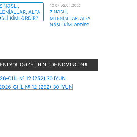
13:07 02.04.2023
Z NƏSLİ,
MİLENİALLAR, ALFA
NƏSLİ KİMLƏRDİR?
ENI YOL QƏZETININ PDF NÖMRƏLƏRI
26-CI İL № 12 (252) 30 İYUN