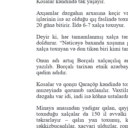
Kosalar kəndində tək yaşayır.
Axşamlar dəzgahın arxasına keçir və
işlərinin isə az olduğu qış fəslində to
20 günə bitirir. İldə 6-7 xalça toxuyur.
Deyir ki, hər tamamlanmış xalça tə
doldurur. “Nəticəyə baxanda xoşuma gə
xalça toxuyan və don tikən biri kimi ta
Onun adı artıq Borçalı xalçaçılıq ə
yazılıb. Borçalı tarixən etnik azərb
qədim adıdır.
Kosalar və qonşu Qaraçöp kəndində to
muzeyində qorunub saxlanılır. Vaxti
dəzgahı var idi, indi isə köhnə ustalarda
Minaya anasından yadigar qalan, qayğı
toxuduğu xalçalar da 150 il əvvəlk
təkrarlayır – qalın yun toxunuş, k
səkkizbucaqlılar, xaçvari ulduzlar, r