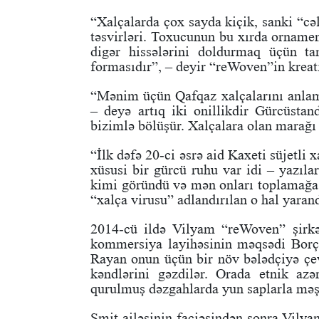
“Xalçalarda çox sayda kiçik, sanki “cəl
təsvirləri. Toxucunun bu xırda ornamen
digər hissələrini doldurmaq üçün ta
formasıdır”, – deyir “reWoven”in kreat
“Mənim üçün Qafqaz xalçalarını anlam
– deyə artıq iki onillikdir Gürcüstan
bizimlə bölüşür. Xalçalara olan marağı 
“İlk dəfə 20-ci əsrə aid Kaxeti süjetli 
xüsusi bir gürcü ruhu var idi – yazılar
kimi göründü və mən onları toplamağa 
“xalça virusu” adlandırılan o hal yarand
2014-cü ildə Vilyam “reWoven” şirkət
kommersiya layihəsinin məqsədi Borça
Rayan onun üçün bir növ bələdçiyə çev
kəndlərini gəzdilər. Orada etnik azə
qurulmuş dəzgahlarda yun saplarla məşh
Smit ailəsinin faciəsindən sonra Vilya