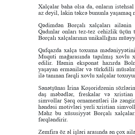
Xalçalar baha olsa da, onların istehsa
az deyil, lakin təkcə bununla yaşamaq
Qədimdən Borçalı xalçaları ailənin
Qadınlar onları tez-tez cehizlik üçün
Borçalı xalçalarının unikallığını müəyy
Qafqazda xalça toxuma mədəniyyətinin
Muquti mağarasında tapılmış xovlu x
edilir. Həmin eksponat hazırda Bol
yaşayan ermənilər və türkdilli müsəlm
ilə tanınan fərqli xovlu xalçalar toxuyu
Sənətşünas İrina Koşoridzenin sözlər
daş məbədlər, freskalar və xristian 
simvollar Şərq ornamentləri ilə zəngin
həndəsi motivləri yerli xristian simvol
Məhz bu xüsusiyyət Borçalı xalçala
fərqləndirir.
Zemfira öz əl işləri arasında ən çox ail