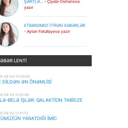
ŞƏRTLƏ...
- Çiyalə Osmanova
yazır
ETİMADIMIZI İTİRƏN XƏBƏRLƏR
- Aytən Fətullayeva yazır
ƏBƏR LENTI
6-08-04 13:06:49
 DİLDƏN ƏN ÖNƏMLİSİ
6-08-02 12:41:46
LƏ-BELƏ İŞLƏR: QALAKTİON TABİDZE
6-08-02 11:41:12
ÜMÜZÜN YARATDIĞI İMİC