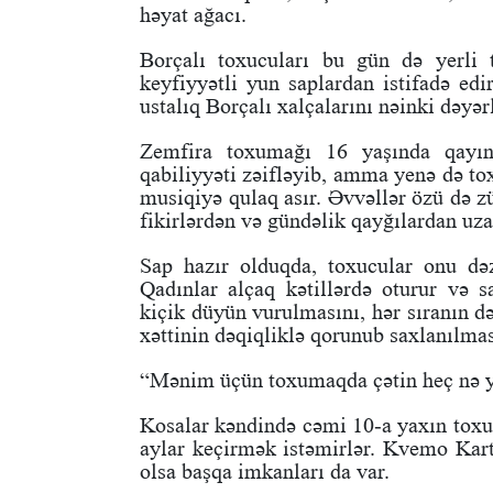
həyat ağacı.
Borçalı toxucuları bu gün də yerli 
keyfiyyətli yun saplardan istifadə edi
ustalıq Borçalı xalçalarını nəinki dəyər
Zemfira toxumağı 16 yaşında qayın
qabiliyyəti zəifləyib, amma yenə də to
musiqiyə qulaq asır. Əvvəllər özü də
fikirlərdən və gündəlik qayğılardan uza
Sap hazır olduqda, toxucular onu dəz
Qadınlar alçaq kətillərdə oturur və sa
kiçik düyün vurulmasını, hər sıranın d
xəttinin dəqiqliklə qorunub saxlanılması
“Mənim üçün toxumaqda çətin heç nə y
Kosalar kəndində cəmi 10-a yaxın toxuc
aylar keçirmək istəmirlər. Kvemo Kart
olsa başqa imkanları da var.