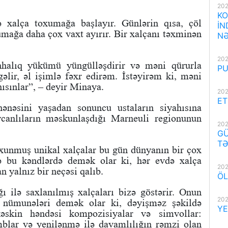
202
KO
 xalça toxumağa başlayır. Günlərin qısa, çöl
İN
xumağa daha çox vaxt ayırır. Bir xalçanı təxminən
NƏ
202
nhalıq yükümü yüngülləşdirir və məni qürurla
PU
lir, əl işimlə fəxr edirəm. İstəyirəm ki, məni
nısınlar”, – deyir Minaya.
202
ET
nənəsini yaşadan sonuncu ustaların siyahısına
aycanlıların məskunlaşdığı Marneuli regionunun
202
GÜ
TƏ
xunmuş unikal xalçalar bu gün dünyanın bir çox
lə bu kəndlərdə demək olar ki, hər evdə xalça
202
n yalnız bir neçəsi qalıb.
ÖL
 ilə saxlanılmış xalçaları bizə göstərir. Onun
202
i nümunələri demək olar ki, dəyişməz şəkildə
YE
əskin həndəsi kompozisiyalar və simvollar:
omblar və yenilənmə ilə davamlılığın rəmzi olan