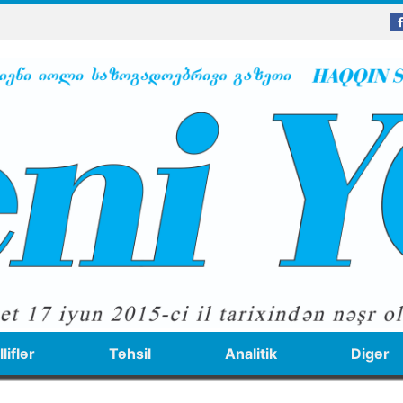
liflər
Təhsil
Analitik
Digər