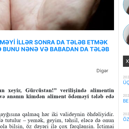
MƏYİ İLLƏR SONRA DA TƏLƏB ETMƏK
Ə BUNU NƏNƏ VƏ BABADAN DA TƏLƏB
X
Digər
202
ÜÇ
 xeyir, Gürcüstan!” verilişində alimentin
 və ananın kimdən aliment ödəməyi tələb edə
202
BE
qayğısına qalmaq hər iki valideynin öhdəliyidir.
202
ÖZ
ə tutulur – yemək, geyim, təhsil, eləcə də onun
 ola bilsin, öz dəyəri ilə çox fərqlənsin. İctimai