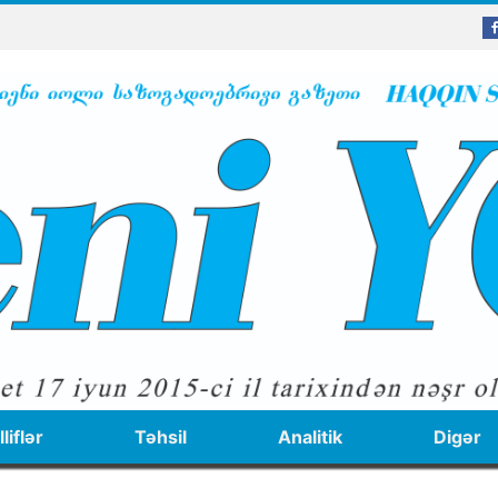
liflər
Təhsil
Analitik
Digər