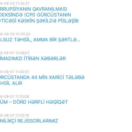
6-08-02 11:20:27
RRUPSİYANIN QAVRANILMASI
DEKSİNDƏ (CPI) GÜRCÜSTANIN
TİCƏSİ KƏSKİN ŞƏKİLDƏ PİSLƏŞİB
6-08-02 10:35:32
LSUZ TƏHSİL, AMMA BİR ŞƏRTLƏ...
6-08-01 12:58:07
İMADIMIZI İTİRƏN XƏBƏRLƏR
6-08-01 11:42:57
RCÜSTANDA 44 MİN XARİCİ TƏLƏBƏ
HSİL ALIR
6-08-01 11:15:08
ÜM – DÖRD HƏRFLİ HƏQİQƏT
6-08-01 11:02:16
NİLİKÇİ REJİSSORLARIMIZ