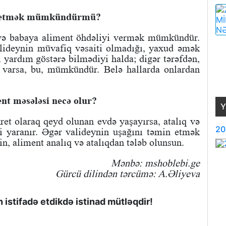
əb etmək mümkündürmü?
 və babaya aliment öhdəliyi vermək mümkündür.
alideynin müvafiq vəsaiti olmadığı, yaxud əmək
i yardım göstərə bilmədiyi halda; digər tərəfdən,
 varsa, bu, mümkündür. Belə hallarda onlardan
ent məsələsi necə olur?
Y
et olaraq qeyd olunan evdə yaşayırsa, atalıq və
20
ri yaranır. Əgər valideynin uşağını təmin etmək
in, aliment analıq və atalıqdan tələb olunsun.
Mənbə: mshoblebi.ge
Gürcü dilindən tərcümə: A.Əliyeva
istifadə etdikdə istinad mütləqdir!