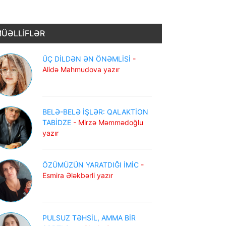
ÜƏLLİFLƏR
ÜÇ DİLDƏN ƏN ÖNƏMLİSİ
-
Alidə Mahmudova yazır
BELƏ-BELƏ İŞLƏR: QALAKTİON
TABİDZE
- Mirzə Məmmədoğlu
yazır
ÖZÜMÜZÜN YARATDIĞI İMİC
-
Esmira Ələkbərli yazır
PULSUZ TƏHSİL, AMMA BİR