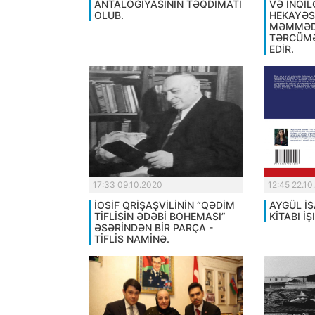
ANTALOGİYASININ TƏQDİMATI
VƏ İNQİL
OLUB.
HEKAYƏSİ
MƏMMƏD
TƏRCÜMƏ
EDİR.
17:33 09.10.2020
12:45 22.10
İOSİF QRİŞAŞVİLİNİN “QƏDİM
AYGÜL İS
TİFLİSİN ƏDƏBİ BOHEMASI”
KİTABI İ
ƏSƏRİNDƏN BİR PARÇA -
TİFLİS NAMİNƏ.