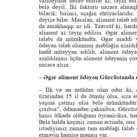
valideynlər hesab edirlər ki, təyin e
belə deyil. İki faktoru nəzərə almaq
bilərik: birinci, uşağın ehtiyaclarıdı
dəyişə bilər. Məsələn, aliment tələb e
da əməkhaqqı az idi. Təəssüf ki, hərdən
aliment az təyin edilsin. Əgər alimen
tələbi də mümkündür. Əgər maddi vəz
ödəyən tələb olunmuş məbləğin azaldı
hədd müəyyən edilib, aliment ödəy
azaldılması üçün aliment ödəyənin ço
nəzərə alsın.
– Əgər aliment ödəyən Gürcüstanda de
– İlk və ən mühüm olan odur ki, əg
üzərindən 15 il də ötmüş olsa, icra
yaşına çatmış olsa belə mümkündür.
çıxıbsa”, ödəmədən çəkinibsə, Gürcüst
hansı ölkədə olduğunu öyrəniriksə, h
Belə halda keçmiş zaman ərzində, ona 
istədiyimiz zaman tam məbləği tələb
etməyin həmişə mənası var.