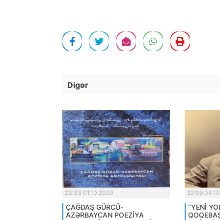
Digər
23:33 01.10.2020
22:09 04.1
ÇAĞDAŞ GÜRCÜ-
“YENİ YO
AZƏRBAYCAN POEZİYA
QOQEBAŞV