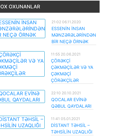
OX OXUNANLAR
21:02 06.11.2020
ESSENİN İNSAN
MƏNZƏRƏLƏRİNDƏN
BİR NEÇƏ ÖRNƏK
11:55 20.06.2021
ÇÖRƏKÇİ
ÇƏKMƏÇİLƏR VƏ YA
ÇƏKMƏÇİ
ÇÖRƏKÇİLƏR
22:10 20.10.2021
QOCALAR EVİNƏ
QƏBUL QAYDALARI
11:41 05.01.2021
DİSTANT TƏHSİL –
TƏHSİLİN UZAQLIĞI