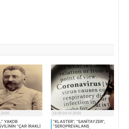
0.2020
23:26 04.10.2020
L” YAKOB
“KLASTER”, “SANİTAYZER”,
İLİNİN “ÇAR İRAKLİ
“SEROPREVALANS