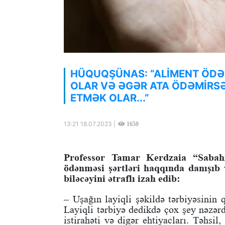
HÜQUQŞÜNAS: “ALİMENT ÖDƏ
OLAR VƏ ƏGƏR ATA ÖDƏMİRS
ETMƏK OLAR...”
13:21 18.07.2023 |
1650
Professor Tamar Kerdzaia “Sabahın
ödənməsi şərtləri haqqında danışıb
biləcəyini ətraflı izah edib:
– Uşağın layiqli şəkildə tərbiyəsinin 
Layiqli tərbiyə dedikdə çox şey nəzərd
istirahəti və digər ehtiyacları. Təhsil,