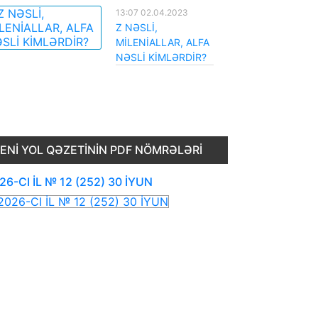
13:07 02.04.2023
Z NƏSLİ,
MİLENİALLAR, ALFA
NƏSLİ KİMLƏRDİR?
ENI YOL QƏZETININ PDF NÖMRƏLƏRI
26-CI İL № 12 (252) 30 İYUN