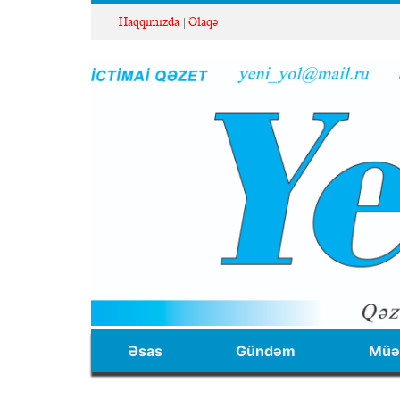
Haqqımızda
Əlaqə
Əsas
Gündəm
Müəl