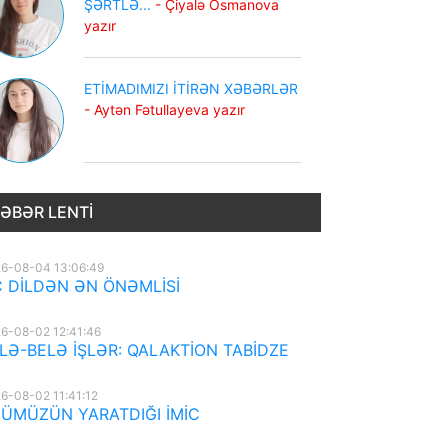
ŞƏRTLƏ...
- Çiyalə Osmanova
yazır
ETİMADIMIZI İTİRƏN XƏBƏRLƏR
- Aytən Fətullayeva yazır
ƏBƏR LENTI
6-08-04 13:06:49
 DİLDƏN ƏN ÖNƏMLİSİ
6-08-02 12:41:46
LƏ-BELƏ İŞLƏR: QALAKTİON TABİDZE
6-08-02 11:41:12
ÜMÜZÜN YARATDIĞI İMİC