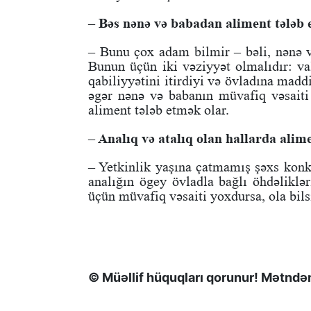
– Bəs nənə və babadan aliment təl
– Bunu çox adam bilmir – bəli, nənə
Bunun üçün iki vəziyyət olmalıdır: v
qabiliyyətini itirdiyi və övladına madd
əgər nənə və babanın müvafiq vəsaiti
aliment tələb etmək olar.
– Analıq və atalıq olan hallarda alim
– Yetkinlik yaşına çatmamış şəxs konkr
analığın ögey övladla bağlı öhdəliklə
üçün müvafiq vəsaiti yoxdursa, ola bils
© Müəllif hüquqları qorunur! Mətndən 