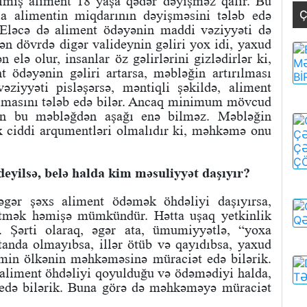
dilmiş aliment 18 yaşa qədər dəyişməz qalır. Bu
la alimentin miqdarının dəyişməsini tələb edə
Ç
r. Eləcə də aliment ödəyənin maddi vəziyyəti də
dən dövrdə digər valideynin gəliri yox idi, yaxud
 elə olur, insanlar öz gəlirlərini gizlədirlər ki,
t ödəyənin gəliri artarsa, məbləğin artırılması
iyyəti pisləşərsə, məntiqli şəkildə, aliment
lmasını tələb edə bilər. Ancaq minimum mövcud
ən bu məbləğdən aşağı enə bilməz. Məbləğin
x ciddi arqumentləri olmalıdır ki, məhkəmə onu
yilsə, belə halda kim məsuliyyət daşıyır?
ər şəxs aliment ödəmək öhdəliyi daşıyırsa,
 etmək həmişə mümkündür. Hətta uşaq yetkinlik
 Şərti olaraq, əgər ata, ümumiyyətlə, “yoxa
anda olmayıbsa, illər ötüb və qayıdıbsa, yaxud
əmin ölkənin məhkəməsinə müraciət edə bilərik.
aliment öhdəliyi qoyulduğu və ödəmədiyi halda,
 edə bilərik. Buna görə də məhkəməyə müraciət