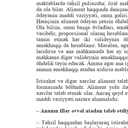
məktəblərdə təhsil pulsuzdur, özəl mək
da ola bilər. Aliment haqqında danışa
ödəyənin maddi vəziyyəti, onun gəliri
Həmçinin aliment ödəyən şəxsin öhdəliy
Ola bilsin, onun başqa övladları, əmə
vacibdir, proporsional olaraq hesablan
təmin etmək hər iki valideynin öh
əməkhaqqı da hesablanır. Məsələn, əg
laridirsə və ana məhkəmədə hər ay u
məhkəmə digər valideynin əməkhaqqını 
öhdəlik təyin edəcək. Amma əgər ana i
ananın əməkhaqqı atadan azdırsa məblə
İstirahət və digər xərclər aliment təl
formasında bölünür. Aliment yolu ilə
xərclər tələb etmək olar. Ancaq qeyd e
maddi vəziyyəti nəzərə alınmalıdır.
– Ananın illər əvvəl atadan tələb etd
– Təhsil haqqından başlayaraq istirahə