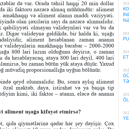
təblər də var. Orada təhsil haqqı 20 min dollar
202
KO
nda iki faktoru nəzərə almaq mühümdür: aliment
İN
, əməkhaqqı və aliment alanın maddi vəziyyəti.
NƏ
ində olan şəxslərin sayı da nəzərə alınmalıdır.
k qabiliyyəti olmayan valideynləri var və bu da
ır. Digər valideynə gəldikdə, bir halda ki, uşağı
202
PU
dəliyidir, aliment hesablanan zaman ananın
ər valideynlərin əməkhaqqı bərabər – 2000-2000
şağa 800 lari lazım olduğunu deyirsə, o zaman
202
ET
da hesablayacaq, ataya 800 lari deyil, 400 lari
şləmirsə, bu zaman bütün yük ataya düşür. Yaxud
ğ müvafiq proporsionallığa uyğun bölünür.
202
GÜ
əbində qeyd olunmalıdır. Bu, sonra aylıq aliment
TƏ
 özəl məktəb, dayə, istirahət və ya başqa tip
tdiyim kimi, iki faktor – atanın, eləcə də ananın
202
ÖL
iyi aliment uşağa kifayət etmirsə?
202
YE
t, qida qiymətlərinə qədər hər şey dəyişir. Çox