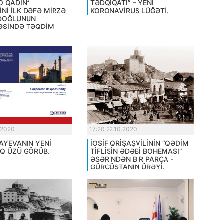
O QADIN”
TƏDQİQATI” – YENİ
Nİ İLK DƏFƏ MİRZƏ
KORONAVİRUS LÜĞƏTİ.
OĞLUNUN
SİNDƏ TƏQDİM
.2020
17:20 22.10.2020
AYEVANIN YENİ
İOSİF QRİŞAŞVİLİNİN “QƏDİM
ŞIQ ÜZÜ GÖRÜB.
TİFLİSİN ƏDƏBİ BOHEMASI”
ƏSƏRİNDƏN BİR PARÇA -
GÜRCÜSTANIN ÜRƏYİ.