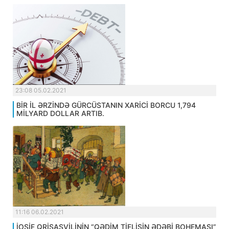
23:08 05.02.2021
BİR İL ƏRZİNDƏ GÜRCÜSTANIN XARİCİ BORCU 1,794
MİLYARD DOLLAR ARTIB.
11:16 06.02.2021
İOSİF QRİŞAŞVİLİNİN “QƏDİM TİFLİSİN ƏDƏBİ BOHEMASI”