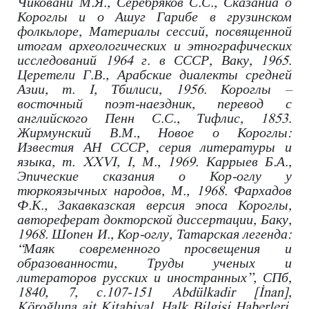
Чиковани М.Я., Серебряков С.С., Сказаниа о
Короглы и о Ашуг Гарибе в грузинском
фолкьлоре, Материалы сессий, посвященной
итогам археологических и этнографических
исследований 1964 г. в СССР, Ваку, 1965.
Церетели Г.В., Арабские диалекты средней
Азии, т. I, Тбилиси, 1956. Короглы –
восточный поэт-наездник, перевод с
английского Пенн С.С., Тифлис, 1853.
Жирмунский В.М., Новое о Короглы:
Известия АН СССР, серия литературы и
языка, т. XXVI, I, М., 1969. Каррыев Б.А.,
Эпические сказания о Кор-оглу у
тюркоязычных народов, М., 1968. Фархадов
Ф.К., Закавказская версия эпоса Короглы,
автореферат докторской диссертации, Баку,
1968. Шопен И., Кор-оглу, Татарская легенда:
“Маяк современного просвещения и
образованности, Труды ученых и
литераторов русских и иностранных”, СПб,
1840, 7, с.107-151 Abdülkadir [İnan],
Köroğluna ait Kitabiyal, Halk Bilgisi Haberleri,