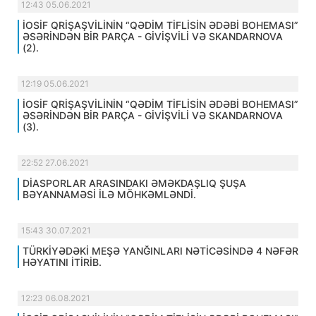
12:43 05.06.2021
İOSİF QRİŞAŞVİLİNİN “QƏDİM TİFLİSİN ƏDƏBİ BOHEMASI”
ƏSƏRİNDƏN BİR PARÇA - GİVİŞVİLİ VƏ SKANDARNOVA
(2).
12:19 05.06.2021
İOSİF QRİŞAŞVİLİNİN “QƏDİM TİFLİSİN ƏDƏBİ BOHEMASI”
ƏSƏRİNDƏN BİR PARÇA - GİVİŞVİLİ VƏ SKANDARNOVA
(3).
22:52 27.06.2021
DİASPORLAR ARASINDAKI ƏMƏKDAŞLIQ ŞUŞA
BƏYANNAMƏSİ İLƏ MÖHKƏMLƏNDİ.
15:43 30.07.2021
TÜRKİYƏDƏKİ MEŞƏ YANĞINLARI NƏTİCƏSİNDƏ 4 NƏFƏR
HƏYATINI İTİRİB.
12:23 06.08.2021