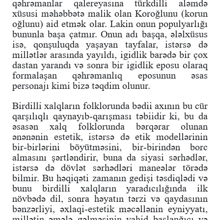
qəhrəmanlar qalereyasına türkdilli aləmdə
xüsusi məhəbbətə malik olan Koroğlunu (korun
oğlunu) aid etmək olar. Lakin onun populyarlığı
bununla başa çatmır. Onun adı başqa, ələlxüsus
isə, qonşuluqda yaşayan tayfalar, istərsə də
millətlər arasında yayıldı, igidlik barədə bir çox
dastan yarandı və sonra bir igidlik eposu olaraq
formalaşan qəhrəmanlıq eposunun əsas
personajı kimi bizə təqdim olunur.
Birdilli xalqların folklorunda bədii axının bu cür
qarşılıqlı qaynayıb-qarışması təbiidir ki, bu da
əsasən xalq folklorunda bərqərar olunan
ənənənin estetik, istərsə də etik modellərinin
bir-birlərini böyütməsini, bir-birindən borc
almasını şərtləndirir, buna da siyasi sərhədlər,
istərsə də dövlət sərhədləri maneələr törədə
bilmir. Bu həqiqəti zamanın gedişi təsdiqlədi və
bunu birdilli xalqların yaradıcılığında ilk
növbədə dil, sonra həyatın tərzi və qaydasının
bənzərliyi, əxlaqi-estetik məcəllənin eyniyyatı,
millətin əmələ gəlməsinin vahid başlanğıcı və