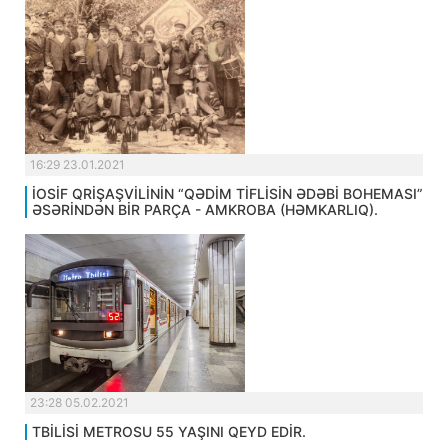
16:29 23.01.2021
İOSİF QRİŞAŞVİLİNİN “QƏDİM TİFLİSİN ƏDƏBİ BOHEMASI”
ƏSƏRİNDƏN BİR PARÇA - AMKROBA (HƏMKARLIQ).
23:28 05.02.2021
TBİLİSİ METROSU 55 YAŞINI QEYD EDİR.