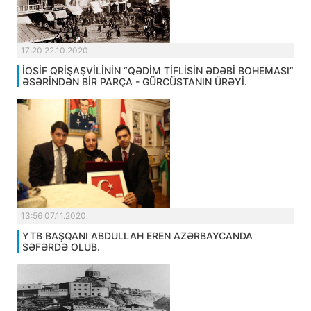
17:20 22.10.2020
İOSİF QRİŞAŞVİLİNİN “QƏDİM TİFLİSİN ƏDƏBİ BOHEMASI”
ƏSƏRİNDƏN BİR PARÇA - GÜRCÜSTANIN ÜRƏYİ.
13:56 07.11.2020
YTB BAŞQANI ABDULLAH EREN AZƏRBAYCANDA
SƏFƏRDƏ OLUB.