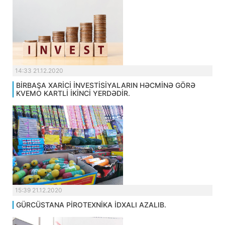
14:33 21.12.2020
BİRBAŞA XARİCİ İNVESTİSİYALARIN HƏCMİNƏ GÖRƏ
KVEMO KARTLİ İKİNCİ YERDƏDİR.
15:39 21.12.2020
GÜRCÜSTANA PİROTEXNİKA İDXALI AZALIB.