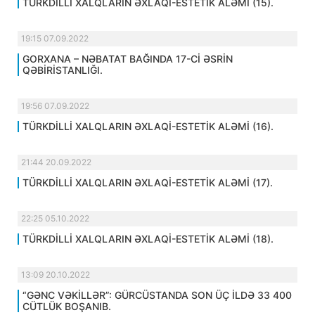
TÜRKDİLLİ XALQLARIN ƏXLAQİ-ESTETİK ALƏMİ (15).
19:15 07.09.2022
GORXANA – NƏBATAT BAĞINDA 17-Cİ ƏSRİN
QƏBİRİSTANLIĞI.
19:56 07.09.2022
TÜRKDİLLİ XALQLARIN ƏXLAQİ-ESTETİK ALƏMİ (16).
21:44 20.09.2022
TÜRKDİLLİ XALQLARIN ƏXLAQİ-ESTETİK ALƏMİ (17).
22:25 05.10.2022
TÜRKDİLLİ XALQLARIN ƏXLAQİ-ESTETİK ALƏMİ (18).
13:09 20.10.2022
“GƏNC VƏKİLLƏR”: GÜRCÜSTANDA SON ÜÇ İLDƏ 33 400
CÜTLÜK BOŞANIB.