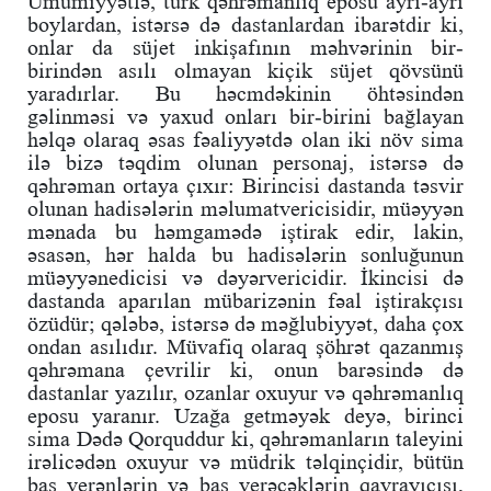
Ümumiyyətlə, türk qəhrəmanlıq eposu ayrı-ayrı
boylardan, istərsə də dastanlardan ibarətdir ki,
onlar da süjet inkişafının məhvərinin bir-
birindən asılı olmayan kiçik süjet qövsünü
yaradırlar. Bu həcmdəkinin öhtəsindən
gəlinməsi və yaxud onları bir-birini bağlayan
həlqə olaraq əsas fəaliyyətdə olan iki növ sima
ilə bizə təqdim olunan personaj, istərsə də
qəhrəman ortaya çıxır: Birincisi dastanda təsvir
olunan hadisələrin məlumatvericisidir, müəyyən
mənada bu həmgamədə iştirak edir, lakin,
əsasən, hər halda bu hadisələrin sonluğunun
müəyyənedicisi və dəyərvericidir. İkincisi də
dastanda aparılan mübarizənin fəal iştirakçısı
özüdür; qələbə, istərsə də məğlubiyyət, daha çox
ondan asılıdır. Müvafiq olaraq şöhrət qazanmış
qəhrəmana çevrilir ki, onun barəsində də
dastanlar yazılır, ozanlar oxuyur və qəhrəmanlıq
eposu yaranır. Uzağa getməyək deyə, birinci
sima Dədə Qorquddur ki, qəhrəmanların taleyini
irəlicədən oxuyur və müdrik təlqinçidir, bütün
baş verənlərin və baş verəcəklərin qavrayıcısı,