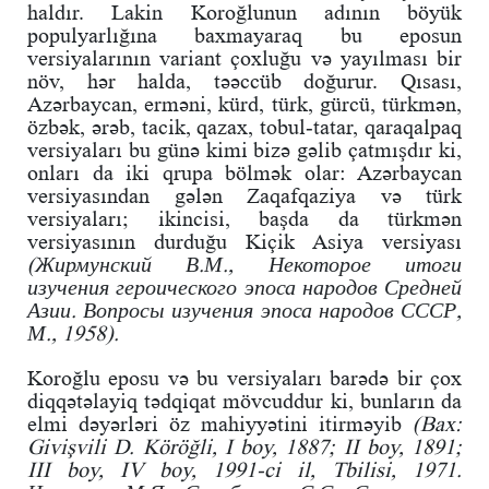
haldır. Lakin Koroğlunun adının böyük
populyarlığına baxmayaraq bu eposun
versiyalarının variant çoxluğu və yayılması bir
növ, hər halda, təəccüb doğurur. Qısası,
Azərbaycan, erməni, kürd, türk, gürcü, türkmən,
özbək, ərəb, tacik, qazax, tobul-tatar, qaraqalpaq
versiyaları bu günə kimi bizə gəlib çatmışdır ki,
onları da iki qrupa bölmək olar: Azərbaycan
versiyasından gələn Zaqafqaziya və türk
versiyaları; ikincisi, başda da türkmən
versiyasının durduğu Kiçik Asiya versiyası
(Жирмунский В.М., Некоторое итоги
изучения героического эпоса народов Средней
Азии. Вопросы изучения эпоса народов СССР,
М., 1958).
Koroğlu eposu və bu versiyaları barədə bir çox
diqqətəlayiq tədqiqat mövcuddur ki, bunların da
elmi dəyərləri öz mahiyyətini itirməyib
(Bax:
Givişvili D. Köröğli, I boy, 1887; II boy, 1891;
III boy, IV boy, 1991-ci il, Tbilisi, 1971.