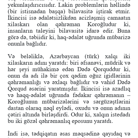
yekunlaşdırıcısıdır. Lakin problemlərin həllində
(bir istisnadan başqa) bilavasitə iştirak etmir.
İkincisi isə ədalətsizlikdən acizləşmiş camaatın
xilaskarı olan qəhrəman Koroğludur ki,
insanların taleyini bilavasitə idarə edir. Buna
görə də, təbiidir ki, haq-ədalət uğrunda mübarizə
onunla bağlıdır.
Və beləliklə, Azərbaycan (türk) xalqı iki
xilaskarın adını yaratdı: biri əfsanəvi, müdrik və
hər şeyi mühakimə edən Dədə Qorquddur ki,
onun da adı ilə bir çox qədim oğuz igidlərinin
qəhrəmanlığı və əxlaqı bağlıdır və vahid Dədə
Qorqud əsərini yaratmışdır. İkincisi isə azadlıq
və haqq-ədalət uğrunda fədakar qəhrəmanın –
Koroğlunun mübarizələrini və sərgüzəştlərini
dastan olaraq nəql eylədi, oxudu və onun adının
çətiri altında birləşdirdi. Odur ki, xalqın istedadı
bu iki gözəl qəhrəmanlıq eposunu yaratdı.
İndi isə, tədqiqatın əsas məqsədinə qayıdaq və