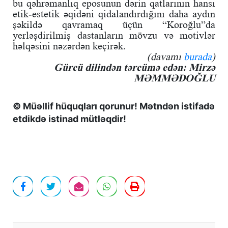
bu qəhrəmanlıq eposunun dərin qatlarının hansı
etik-estetik əqidəni qidalandırdığını daha aydın
şəkildə qavramaq üçün “Koroğlu”da
yerləşdirilmiş dastanların mövzu və motivlər
həlqəsini nəzərdən keçirək.
(davamı
burada
)
Gürcü dilindən tərcümə edən: Mirzə
MƏMMƏDOĞLU
© Müəllif hüquqları qorunur! Mətndən istifadə
etdikdə istinad mütləqdir!