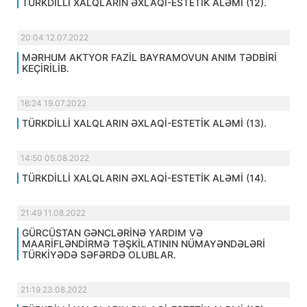
TÜRKDİLLİ XALQLARIN ƏXLAQİ-ESTETİK ALƏMİ (12).
20:04 12.07.2022
MƏRHUM AKTYOR FAZİL BAYRAMOVUN ANIM TƏDBİRİ
KEÇİRİLİB.
16:24 19.07.2022
TÜRKDİLLİ XALQLARIN ƏXLAQİ-ESTETİK ALƏMİ (13).
14:50 05.08.2022
TÜRKDİLLİ XALQLARIN ƏXLAQİ-ESTETİK ALƏMİ (14).
21:49 11.08.2022
GÜRCÜSTAN GƏNCLƏRİNƏ YARDIM VƏ
MAARİFLƏNDİRMƏ TƏŞKİLATININ NÜMAYƏNDƏLƏRİ
TÜRKİYƏDƏ SƏFƏRDƏ OLUBLAR.
21:19 23.08.2022