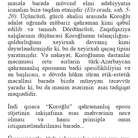
məsələ barədə mövcud elmi ədəbiyyatın
icmalını bizə təqdim etmişdir
(Elə orada, səh. 5-
20).
Üçüncüsü, gürcü əhalisi arasında Koroğlu
ədalət uğrunda mübariz qəhrəman kimi qəbul
edilib və tanınıb. Dördüncüsü, Zaqafqaziya
xalqlarının düşüncəsi Koroğlunun talançılığını-
quldurluğunu xeyirxah davranış kimi
dəyərləndirmişdir ki, bu da xeyirxah qaçaq tipini
yaratmışdır. Və nəhayət, Koroğlunun dastanlar
məcmuəsi orta əsrlərin türk-Azərbaycan
qəhrəmanlıq eposunun bədii spesifikliliyini və
ən başlıcası, o dövrdə hökm sürən etik-estetik
məcəlləsi barədə bizdə müəyyən təsəvvür
yaradır ki, bu da mənim əsərimin əsas tədqiqat
məqsədidir.
İndi qısaca “Koroğlu” qəhrəmanlıq eposu
süjetinin inkişafının əsas məhvərinin necə
olması və hansı prinsiplə onun
istiqamətləndirilməsi barədə...