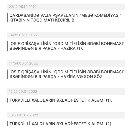
22:12 05.12.2021
QARDABANİDƏ VAJA PŞAVELANIN “MEŞƏ KOMEDİYASI”
KİTABININ TƏQDİMATI KEÇİRİLİB.
14:35 06.01.2022
İOSİF QRİŞAŞVİLİNİN “QƏDİM TİFLİSİN ƏDƏBİ BOHEMASI”
ƏSƏRİNDƏN BİR PARÇA - HAZİRA (1).
14:54 06.01.2022
İOSİF QRİŞAŞVİLİNİN “QƏDİM TİFLİSİN ƏDƏBİ BOHEMASI”
ƏSƏRİNDƏN BİR PARÇA - HAZİRA VƏ SON SÖZ.
12:27 20.01.2022
TÜRKDİLLİ XALQLARIN ƏXLAQİ-ESTETİK ALƏMİ (1).
16:50 05.02.2022
TÜRKDİLLİ XALQLARIN ƏXLAQİ-ESTETİK ALƏMİ (2).