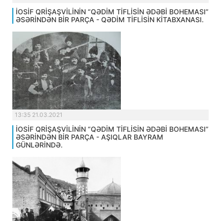
İOSİF QRİŞAŞVİLİNİN “QƏDİM TİFLİSİN ƏDƏBİ BOHEMASI”
ƏSƏRİNDƏN BİR PARÇA - QƏDİM TİFLİSİN KİTABXANASI.
13:35 21.03.2021
İOSİF QRİŞAŞVİLİNİN “QƏDİM TİFLİSİN ƏDƏBİ BOHEMASI”
ƏSƏRİNDƏN BİR PARÇA - AŞIQLAR BAYRAM
GÜNLƏRİNDƏ.