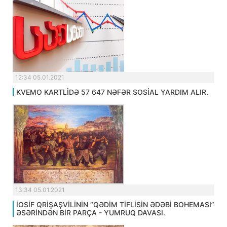
12:34 05.01.2021
KVEMO KARTLİDƏ 57 647 NƏFƏR SOSİAL YARDIM ALIR.
13:34 05.01.2021
İOSİF QRİŞAŞVİLİNİN “QƏDİM TİFLİSİN ƏDƏBİ BOHEMASI”
ƏSƏRİNDƏN BİR PARÇA - YUMRUQ DAVASI.