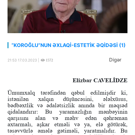
“KOROĞLU”NUN ƏXLAQİ-ESTETİK ƏQİDƏSİ (1)
Digər
21:53 17.03.2023 |
1572
Elizbar CAVELİDZE
Ümumxalq tərəfindən qəbul edilmişdir ki,
istənilən xalqın düşüncəsini, ələlxüsus,
bədbəxtlik və ədalətsizlik anında bir məqsəd
qidalandırır: Bu yaramazlığın mənbəyinin
qarşısını alan və məhv edən qəhrəman
axtarmalı, aşkar etməli və ya, elə götürək,
təsəvvürlə əmələ gətiməli, yaratmalıdır. Bu