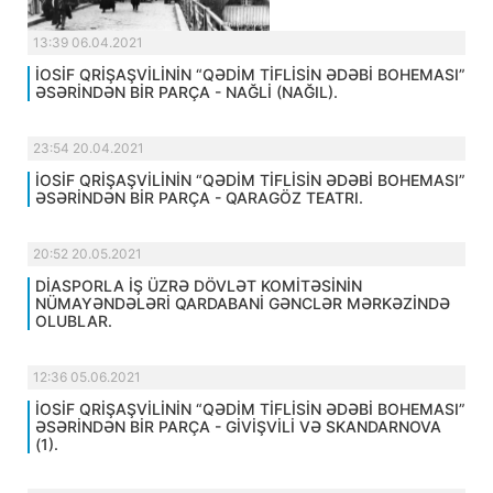
13:39 06.04.2021
İOSİF QRİŞAŞVİLİNİN “QƏDİM TİFLİSİN ƏDƏBİ BOHEMASI”
ƏSƏRİNDƏN BİR PARÇA - NAĞLİ (NAĞIL).
23:54 20.04.2021
İOSİF QRİŞAŞVİLİNİN “QƏDİM TİFLİSİN ƏDƏBİ BOHEMASI”
ƏSƏRİNDƏN BİR PARÇA - QARAGÖZ TEATRI.
20:52 20.05.2021
DİASPORLA İŞ ÜZRƏ DÖVLƏT KOMİTƏSİNİN
NÜMAYƏNDƏLƏRİ QARDABANİ GƏNCLƏR MƏRKƏZİNDƏ
OLUBLAR.
12:36 05.06.2021
İOSİF QRİŞAŞVİLİNİN “QƏDİM TİFLİSİN ƏDƏBİ BOHEMASI”
ƏSƏRİNDƏN BİR PARÇA - GİVİŞVİLİ VƏ SKANDARNOVA
(1).