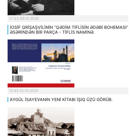
17:33 09.10.2020
İOSİF QRİŞAŞVİLİNİN “QƏDİM TİFLİSİN ƏDƏBİ BOHEMASI”
ƏSƏRİNDƏN BİR PARÇA - TİFLİS NAMİNƏ.
12:45 22.10.2020
AYGÜL İSAYEVANIN YENİ KİTABI İŞIQ ÜZÜ GÖRÜB.