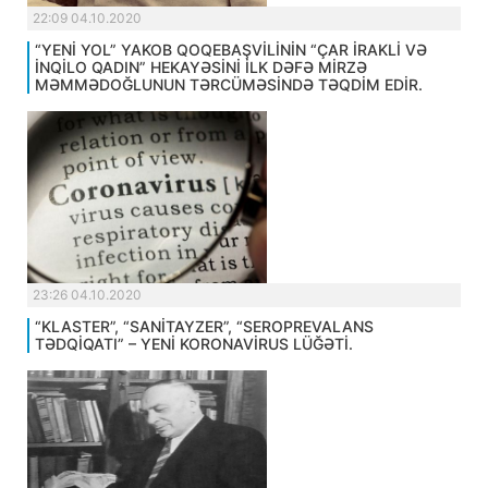
22:09 04.10.2020
“YENİ YOL” YAKOB QOQEBAŞVİLİNİN “ÇAR İRAKLİ VƏ
İNQİLO QADIN” HEKAYƏSİNİ İLK DƏFƏ MİRZƏ
MƏMMƏDOĞLUNUN TƏRCÜMƏSİNDƏ TƏQDİM EDİR.
23:26 04.10.2020
“KLASTER”, “SANİTAYZER”, “SEROPREVALANS
TƏDQİQATI” – YENİ KORONAVİRUS LÜĞƏTİ.