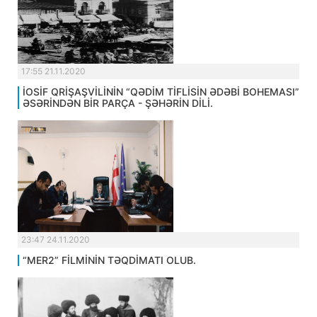
17:55 21.11.2020
İOSİF QRİŞAŞVİLİNİN “QƏDİM TİFLİSİN ƏDƏBİ BOHEMASI”
ƏSƏRİNDƏN BİR PARÇA - ŞƏHƏRİN DİLİ.
23:47 24.11.2020
“MER2” FİLMİNİN TƏQDİMATI OLUB.