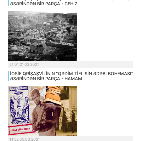
ƏSƏRİNDƏN BİR PARÇA - CEHİZ.
21:01 21.02.2021
İOSİF QRİŞAŞVİLİNİN “QƏDİM TİFLİSİN ƏDƏBİ BOHEMASI”
ƏSƏRİNDƏN BİR PARÇA - HAMAM.
11:52 05.03.2021