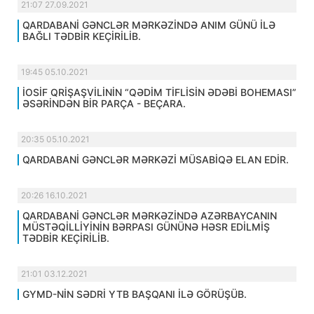
21:07 27.09.2021
QARDABANİ GƏNCLƏR MƏRKƏZİNDƏ ANIM GÜNÜ İLƏ
BAĞLI TƏDBİR KEÇİRİLİB.
19:45 05.10.2021
İOSİF QRİŞAŞVİLİNİN “QƏDİM TİFLİSİN ƏDƏBİ BOHEMASI”
ƏSƏRİNDƏN BİR PARÇA - BEÇARA.
20:35 05.10.2021
QARDABANİ GƏNCLƏR MƏRKƏZİ MÜSABİQƏ ELAN EDİR.
20:26 16.10.2021
QARDABANİ GƏNCLƏR MƏRKƏZİNDƏ AZƏRBAYCANIN
MÜSTƏQİLLİYİNİN BƏRPASI GÜNÜNƏ HƏSR EDİLMİŞ
TƏDBİR KEÇİRİLİB.
21:01 03.12.2021
GYMD-NİN SƏDRİ YTB BAŞQANI İLƏ GÖRÜŞÜB.