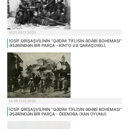
16:21 05.12.2020
İOSİF QRİŞAŞVİLİNİN “QƏDİM TİFLİSİN ƏDƏBİ BOHEMASI”
ƏSƏRİNDƏN BİR PARÇA - KİNTO VƏ QARAÇOXELİ.
14:39 21.12.2020
İOSİF QRİŞAŞVİLİNİN “QƏDİM TİFLİSİN ƏDƏBİ BOHEMASI”
ƏSƏRİNDƏN BİR PARÇA - ĞEENOBA (XAN OYUNU).