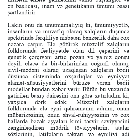
ən başlıcası, inam və genetikanın ümumi əsası
şərtləndirir.
Lakin onu da unutmamalıyıq ki, ümumiyyətlə,
insanların və müvafiq olaraq xalqların düşüncə
spektrində fərqliliyə nisbətən bənzərlik daha çox
nəzərə çarpır. Elə götürək müxtəlif xalqların
folklorunda fəaliyyətdə olan dil çəpərini və
genetik çərçivəni artıq pozan və yalnız qonşu
deyil, eləcə də bir-birlərindən coğrafi olaraq,
sivil-mədəni olaraq uzaqlaşan xalqların bədii
düşüncə sistemində oxşarlıqlar və eyniyyət
əlamət-xüsusiyyətlərini büruzə verən bədii
modellər bundan xəbər verir. Bütün bu yuxarıda
gətirilən baxış dairəsini ona görə xatırladım ki,
yaxşıca dərk edək: Müxtəlif xalqların
folklorunda elə eyni qəhrəmanın adının, onun
mübarizəsinin, onun əhval-ruhiyyəsinin və çox
hallarda bəzək əşyaları kimi təsvir səviyyəsini
zənginləşdirən müdrik tövsiyyələrin, atalar
sözlərinin, lətifələrin təkrarı və eyniliyi adi