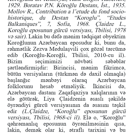
1929. Boratav P.N. Köroğlu Destanı, İst., 1935.
Mollov R., Contribution a l’etude du fond socio-
historique, du Destan “Koroglu”, “Etudes
Balkaniques”, 7, Sofia, 1968. Çlaidze L.,
Koroğlu eposunun gürcü versiyası, Tbilisi, 1978
və sair).
Lakin bu dəfə mənim tədqiqat obyektim
Koroğlunun Azərbaycan eposudur ki, bunu da,
rəhmətlik Zezva Medulaşvili çox gözəl tərcümə
edib (Koroğlu-Koroğli, Tbilisi, 2010-cu il).
Bizim seçimimizi növbəti səbəblər
şərtləndirmişdir: Birincisi, mənim fikrimcə,
bütün versiyaların (türkmən də daxil olmaqla)
başlanğıc mənbəyi olaraq Azərbaycan
folklorunu hesab etməliyik. İkincisi də,
Azərbaycan dastanı Zaqafqaziya xalqlarının və
elə götürək, Liya Çlaidzenin əsaslı şəkildə
öyrəndiyi gürcü versiyasının da əsasını təşkil
edir
(L.Çlaidze, “Koroğlu” eposunun gürcü
versiyası, Tbilisi, 1968-ci il).
Elə o, “Koroğlu”
qəhrəmanlıq eposunun öyrənilməsinin qısa,
lakin, demək olar ki, ətraflı tarixini və bu