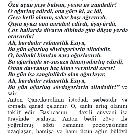
Özü üçün peşə bulsun, yoxsa nə gündədir!
O oğurluq edirdi, ona görə ki, ac idi,
Gecə kefli olanın, səhər başı ağrıyırdı,
Qışın ayazı onu narahat edirdi, üşüyürdü,
Çox hallarda divarın dibində gün düşən yerdə
otururdu!
Ah, hardadır rəhmətlik Eşiya,
Bu gün oğurluq sövdəgərlərin əlindədir.
O, halbuki kimdən nəsə oğurlayırdı,
Bu oğurluqla ac-susuza himayədarlıq edirdi,
Onun davranışı heç kimə vermirdi zərər!
Bu gün isə zənginlikdə olan oğurlayır.
Ah, hardadır rəhmətlik Eşiya,
Bu gün oğurluq sövdəgərlərin əlindədir!”
və
sair.
Anton Qancikarelinin istedadı sərbəstdir və
səmada qanad çalandır. O, sanki artıq olanını
təklif edir. Başlıcasını – daxili qüvvəni isə
ürəyində saxlayır. Anton bədii zövq ilə
yoğrulmuş sözü zamanın poeziyasından
uzaqlaşan, həmişə və hamı üçün ağlın bülövü