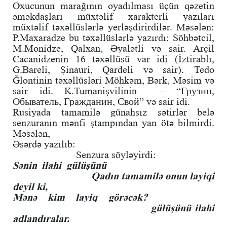
Oxucunun marağının oyadılması üçün qəzetin
əməkdaşları müxtəlif xarakterli yazıları
müxtəlif təxəllüslərlə yerləşdirirdilər. Məsələn:
P.Maxaradze bu təxəllüslərlə yazırdı: Söhbətcil,
M.Monidze, Qalxan, Əyalətli və sair. Arçil
Cacanidzenin 16 təxəllüsü var idi (İztirablı,
G.Bareli, Şinauri, Qardeli və sair). Tedo
Ğlontinin təxəllüsləri Möhkəm, Bərk, Məsim və
sair idi. K.Tumanişvilinin – “Грузин,
Обыватель, Гражданин, Свой” və sair idi.
Rusiyada tamamilə günahsız sətirlər belə
senzuranın mənfi ştampından yan ötə bilmirdi.
Məsələn,
Əsərdə yazılıb:
Senzura söyləyirdi:
Sənin ilahi gülüşünü
Qadın tamamilə onun layiqi
deyil ki,
Mənə kim layiq görəcək?
gülüşünü ilahi
adlandıralar.