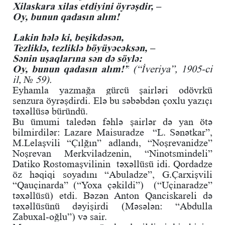
Xilaskara xilas etdiyini öyrəşdir, –
Oy, bunun qadasın alım!
Lakin hələ ki, beşikdəsən,
Tezliklə, tezliklə böyüyəcəksən, –
Sənin uşaqlarına sən də söylə:
Oy, bunun qadasın alım!”
(“İveriya”, 1905-ci
il, № 59).
Eyhamla yazmağa gürcü şairləri odövrkü
senzura öyrəşdirdi. Elə bu səbəbdən çoxlu yazıçı
təxəllüsə büründü.
Bu ümumi taledən fəhlə şairlər də yan ötə
bilmirdilər: Lazare Maisuradze “L. Sənətkar”,
M.Lelaşvili “Çılğın” adlandı, “Noşrevanidze”
Noşrevan Merkviladzenin, “Ninotsmindeli”
Datiko Rostomaşvilinin təxəllüsü idi. Qordadze
öz həqiqi soyadını “Abuladze”, G.Çarxişvili
“Qauçinarda” (“Yoxa çəkildi”) (“Uçinaradze”
təxəllüsü) etdi. Bəzən Anton Qanciskareli də
təxəllüsünü dəyişirdi (Məsələn: “Abdulla
Zabuxal-oğlu”) və sair.