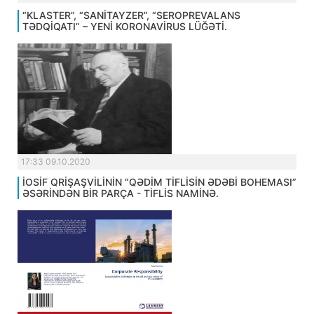
“KLASTER”, “SANİTAYZER”, “SEROPREVALANS
TƏDQİQATI” – YENİ KORONAVİRUS LÜĞƏTİ.
17:33 09.10.2020
İOSİF QRİŞAŞVİLİNİN “QƏDİM TİFLİSİN ƏDƏBİ BOHEMASI”
ƏSƏRİNDƏN BİR PARÇA - TİFLİS NAMİNƏ.