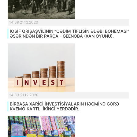
14:39 21.12.2020
İOSİF QRİŞAŞVİLİNİN “QƏDİM TİFLİSİN ƏDƏBİ BOHEMASI”
ƏSƏRİNDƏN BİR PARÇA - ĞEENOBA (XAN OYUNU).
14:33 21.12.2020
BİRBAŞA XARİCİ İNVESTİSİYALARIN HƏCMİNƏ GÖRƏ
KVEMO KARTLİ İKİNCİ YERDƏDİR.