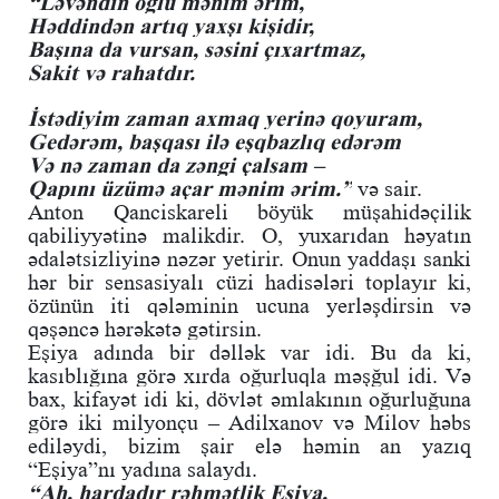
“Ləvəndin oğlu mənim ərim,
Həddindən artıq yaxşı kişidir,
Başına da vursan, səsini çıxartmaz,
Sakit və rahatdır.
İstədiyim zaman axmaq yerinə qoyuram,
Gedərəm, başqası ilə eşqbazlıq edərəm
Və nə zaman da zəngi çalsam –
Qapını üzümə açar mənim ərim.”
və sair.
Anton Qanciskareli böyük müşahidəçilik
qabiliyyətinə malikdir. O, yuxarıdan həyatın
ədalətsizliyinə nəzər yetirir. Onun yaddaşı sanki
hər bir sensasiyalı cüzi hadisələri toplayır ki,
özünün iti qələminin ucuna yerləşdirsin və
qəşəncə hərəkətə gətirsin.
Eşiya adında bir dəllək var idi. Bu da ki,
kasıblığına görə xırda oğurluqla məşğul idi. Və
bax, kifayət idi ki, dövlət əmlakının oğurluğuna
görə iki milyonçu – Adilxanov və Milov həbs
ediləydi, bizim şair elə həmin an yazıq
“Eşiya”nı yadına salaydı.
“Ah, hardadır rəhmətlik Eşiya,