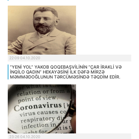
22:09 04.10.2020
“YENİ YOL” YAKOB QOQEBAŞVİLİNİN “ÇAR İRAKLİ VƏ
İNQİLO QADIN” HEKAYƏSİNİ İLK DƏFƏ MİRZƏ
MƏMMƏDOĞLUNUN TƏRCÜMƏSİNDƏ TƏQDİM EDİR.
23:26 04.10.2020