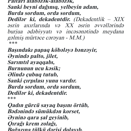
Paltarı alabəzək-alabəzək,
Sanki beyni dağınıq, yelbeyin adam,
Burda sordum, orda sordum,
Dedilər ki, dekadentdir.
(Dekadentlik – XIX
əsrin axırlarında və XX əsrin əvvəllərində
burjua ədəbiyyatı və incəsənətində meydana
gəlmiş mürtəce cərəyan - M.M.)
***
Başındakı papaq köbələyə bənzəyir,
Əynində palto, jilet,
Sarımtıl ayaqqabı,
Burnunun ucu kəsik;
Əlində çubuq tutub,
Sanki çırpılası yunu vardır.
Burda sordum, orda sordum,
Dedilər ki, dekadentdir.
***
Qadın gürcü sayaq başını örtüb,
Bədənində sümükdən korset,
Əyninə qara şal geyinib,
Qırağı krem zolağı,
Boğazına tülkü dərisi dolayıb,