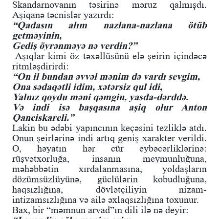
Skandarnovanın təsirinə məruz qalmışdı.
Aşiqanə təcnislər yazırdı:
“Qadasın alım nazlana-nazlana ötüb
getməyinin,
Gediş öyrənməyə nə verdin?”
Aşıqlar kimi öz təxəllüsünü elə şeirin içindəcə
ritmləşdirirdi:
“On il bundan əvvəl mənim də vardı sevgim,
Ona sədaqətli idim, xətərsiz qul idi,
Yalnız qoydu məni qəmgin, yasda-dərddə.
Və indi isə başqasına aşiq olur Anton
Qanciskareli.”
Lakin bu ədəbi yapıncının keçəsini tezliklə atdı.
Onun şeirlərinə indi artıq geniş xarakter verildi.
O, həyatın hər cür eybəcərliklərinə:
rüşvətxorluğa, insanın meymunluğuna,
məhəbbətin xırdalanmasına, yoldaşların
dözümsüzlüyünə, güclülərin kobudluğuna,
haqsızlığına, dövlətçiliyin nizam-
intizamsızlığına və ailə əxlaqsızlığına toxunur.
Bax, bir “məmnun arvad”ın dili ilə nə deyir: