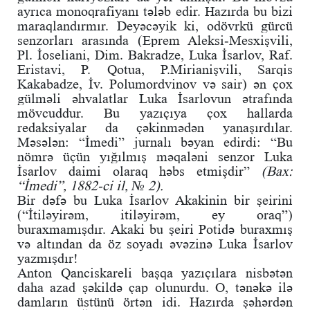
ayrıca monoqrafiyanı tələb edir. Hazırda bu bizi
maraqlandırmır. Deyəcəyik ki, odövrkü gürcü
senzorları arasında (Eprem Aleksi-Mesxişvili,
Pl. İoseliani, Dim. Bakradze, Luka İsarlov, Raf.
Eristavi, P. Qotua, P.Mirianişvili, Sarqis
Kakabadze, İv. Polumordvinov və sair) ən çox
gülməli əhvalatlar Luka İsarlovun ətrafında
mövcuddur. Bu yazıçıya çox hallarda
redaksiyalar da çəkinmədən yanaşırdılar.
Məsələn: “İmedi” jurnalı bəyan edirdi: “Bu
nömrə üçün yığılmış məqaləni senzor Luka
İsarlov daimi olaraq həbs etmişdir”
(Bax:
“İmedi”, 1882-ci il, № 2).
Bir dəfə bu Luka İsarlov Akakinin bir şeirini
(“İtiləyirəm, itiləyirəm, ey oraq”)
buraxmamışdır. Akaki bu şeiri Potidə buraxmış
və altından da öz soyadı əvəzinə Luka İsarlov
yazmışdır!
Anton Qanciskareli başqa yazıçılara nisbətən
daha azad şəkildə çap olunurdu. O, tənəkə ilə
damların üstünü örtən idi. Hazırda şəhərdən