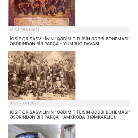
13:34 05.01.2021
İOSİF QRİŞAŞVİLİNİN “QƏDİM TİFLİSİN ƏDƏBİ BOHEMASI”
ƏSƏRİNDƏN BİR PARÇA - YUMRUQ DAVASI.
16:29 23.01.2021
İOSİF QRİŞAŞVİLİNİN “QƏDİM TİFLİSİN ƏDƏBİ BOHEMASI”
ƏSƏRİNDƏN BİR PARÇA - AMKROBA (HƏMKARLIQ).