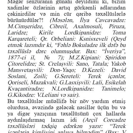
Məgər senzuranın günahı deyildimi ki, bizim
xadimlər özlərinin artıq görkəmli adlarından
çəkinirdilər və min cür qəribə təxəllüslərlə
bürünürdülər?!
(Məsələn, İlya Cavcavadze:
M.Cimşeridze, Cibreil, Axalmosuli, Piruza,
Laridze; Kirile Lordkipanidze: Toma
Karqareteli; Qr. Orbeliani: Ksnisxeveli (Qeyd
etmək lazımdır ki, “Fəhlə Bokuladze ilk dəfə bu
təxəllüslə dərc olunmuşdur. Bax: “İveriya”,
1877-ci il, № 7); M.Z.Kipiani: Spiridon
Çitorelidze; St. Crelaşvili: Sano, Tatala; Yakob
Mansvetaşvili: Don-Yaqo; D.Kezeli: David
Soslani, Zoili; G.Sereteli: Terek içənlər,
Qoriseli, Mazakvali; G.Lasxişvili: Lali, Esikelah
Kvaçantiradze; N.Lordkipanidze: Tanimelo;
G.Kikodze: V.Leliani və sair).
Bu təxəllüslər müəllifə bir növ yardım etmiş
olurdusa, əvəzində gələcək nəsillər üçün bu və
ya digər yazıçının təxəllüsünü çox hallarda
aydınlaşdırmaq lazım idi
(Arçil Corcadze
təxəllüsləri tədqiq edərkən yazır: “Terek
içənlərin kimliyini anlaya bilmədim” (Bax: V