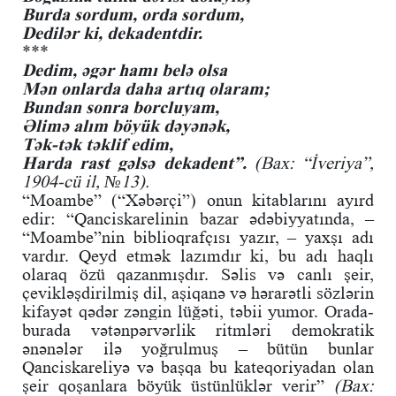
Burda sordum, orda sordum,
Dedilər ki, dekadentdir.
***
Dedim, əgər hamı belə olsa
Mən onlarda daha artıq olaram;
Bundan sonra borcluyam,
Əlimə alım böyük dəyənək,
Tək-tək təklif edim,
Harda rast gəlsə dekadent”.
(Bax: “İveriya”,
1904-cü il, №13).
“Moambe” (“Xəbərçi”) onun kitablarını ayırd
edir: “Qanciskarelinin bazar ədəbiyyatında, –
“Moambe”nin biblioqrafçısı yazır, – yaxşı adı
vardır. Qeyd etmək lazımdır ki, bu adı haqlı
olaraq özü qazanmışdır. Səlis və canlı şeir,
çevikləşdirilmiş dil, aşiqanə və hərarətli sözlərin
kifayət qədər zəngin lüğəti, təbii yumor. Orada-
burada vətənpərvərlik ritmləri demokratik
ənənələr ilə yoğrulmuş – bütün bunlar
Qanciskareliyə və başqa bu kateqoriyadan olan
şeir qoşanlara böyük üstünlüklər verir”
(Bax: