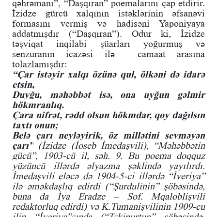
qəhrəmanı”, “Daşqıran” poemalarını çap etdirir.
İzidze gürcü xalqının istəklərinin əfsanəvi
formasını vermiş və hadisəni Yaponiyaya
addatmışdır (“Daşqıran”). Odur ki, İzidze
təşviqat inqilabi şüarları yoğurmuş və
senzuranın icazəsi ilə camaat arasına
tolazlamışdır:
“Çar istəyir xalqı özünə qul, ölkəni də idarə
etsin,
Duyğu, məhəbbət isə, ona uyğun gəlmir
hökmranlıq.
Çara nifrət, rədd olsun hökmdar, qoy dağılsın
taxtı onun;
Belə çarı neyləyirik, öz millətini sevməyən
çarı”
(İzidze (İoseb İmedaşvili), “Məhəbbətin
gücü”, 1903-cü il, səh. 9. Bu poema doqquz
yüzüncü illərdə əlyazma şəklində yayılırdı.
İmedaşvili eləcə də 1904-5-ci illərdə “İveriya”
ilə əməkdaşlıq edirdi (“Şurdulinin” şöbəsində,
buna da İya Eradze – Sof. Mqaloblişvili
redaktorluq edirdi) və K.Tumanişvilinin 1909-cu
ilin “İveriya”sında (“Tskipurtun” şöbəsində,