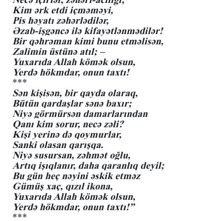
Kim ərk etdi içməməyi,
Pis həyatı zəhərlədilər,
Əzab-işgəncə ilə kifayətlənmədilər!
Bir qəhrəman kimi bunu etməlisən,
Zalimin üstünə atıl; –
Yuxarıda Allah kömək olsun,
Yerdə hökmdar, onun taxtı!
***
Sən kişisən, bir qayda olaraq,
Bütün qardaşlar sənə baxır;
Niyə görmürsən damarlarından
Qanı kim sorur, necə zəli?
Kişi yerinə də qoymurlar,
Sanki olasan qarışqa.
Niyə susursan, zəhmət oğlu,
Artıq işıqlanır, daha qaranlıq deyil;
Bu gün heç nəyini əskik etməz
Gümüş xaç, qızıl ikona,
Yuxarıda Allah kömək olsun,
Yerdə hökmdar, onun taxtı!”
***