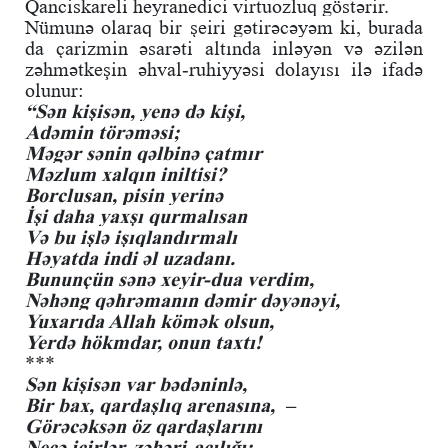
Qanciskareli heyranedici virtuozluq göstərir.
Nümunə olaraq bir şeiri gətirəcəyəm ki, burada
da çarizmin əsarəti altında inləyən və əzilən
zəhmətkeşin əhval-ruhiyyəsi dolayısı ilə ifadə
olunur:
“Sən kişisən, yenə də kişi,
Adəmin törəməsi;
Məgər sənin qəlbinə çatmır
Məzlum xalqın iniltisi?
Borclusan, pisin yerinə
İşi daha yaxşı qurmalısan
Və bu işlə işıqlandırmalı
Həyatda indi əl uzadanı.
Bununçün sənə xeyir-dua verdim,
Nəhəng qəhrəmanın dəmir dəyənəyi,
Yuxarıda Allah kömək olsun,
Yerdə hökmdar, onun taxtı!
***
Sən kişisən var bədəninlə,
Bir bax, qardaşlıq arenasına, –
Görəcəksən öz qardaşlarını
Necə içirlər, zəhəri-acılığı;