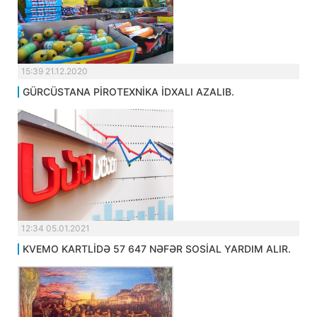
15:39 21.12.2020
GÜRCÜSTANA PİROTEXNİKA İDXALI AZALIB.
12:34 05.01.2021
KVEMO KARTLİDƏ 57 647 NƏFƏR SOSİAL YARDIM ALIR.