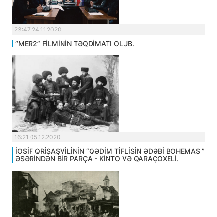
23:47 24.11.2020
“MER2” FİLMİNİN TƏQDİMATI OLUB.
16:21 05.12.2020
İOSİF QRİŞAŞVİLİNİN “QƏDİM TİFLİSİN ƏDƏBİ BOHEMASI”
ƏSƏRİNDƏN BİR PARÇA - KİNTO VƏ QARAÇOXELİ.