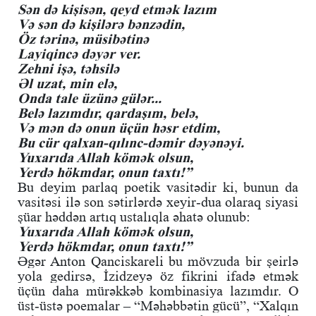
Sən də kişisən, qeyd etmək lazım
Və sən də kişilərə bənzədin,
Öz tərinə, müsibətinə
Layiqincə dəyər ver.
Zehni işə, təhsilə
Əl uzat, min elə,
Onda tale üzünə gülər...
Belə lazımdır, qardaşım, belə,
Və mən də onun üçün həsr etdim,
Bu cür qalxan-qılınc-dəmir dəyənəyi.
Yuxarıda Allah kömək olsun,
Yerdə hökmdar, onun taxtı!”
Bu deyim parlaq poetik vasitədir ki, bunun da
vasitəsi ilə son sətirlərdə xeyir-dua olaraq siyasi
şüar həddən artıq ustalıqla əhatə olunub:
Yuxarıda Allah kömək olsun,
Yerdə hökmdar, onun taxtı!”
Əgər Anton Qanciskareli bu mövzuda bir şeirlə
yola gedirsə, İzidzeyə öz fikrini ifadə etmək
üçün daha mürəkkəb kombinasiya lazımdır. O
üst-üstə poemalar – “Məhəbbətin gücü”, “Xalqın