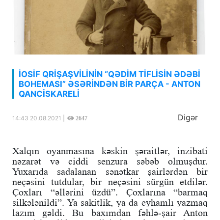
İOSİF QRİŞAŞVİLİNİN “QƏDİM TİFLİSİN ƏDƏBİ
BOHEMASI” ƏSƏRİNDƏN BİR PARÇA - ANTON
QANCİSKARELİ
Digər
14:43 20.08.2021 |
2647
Xalqın oyanmasına kəskin şəraitlər, inzibati
nəzarət və ciddi senzura səbəb olmuşdur.
Yuxarıda sadalanan sənətkar şairlərdən bir
neçəsini tutdular, bir neçəsini sürgün etdilər.
Çoxları “əllərini üzdü”. Çoxlarına “barmaq
silkələnildi”. Ya sakitlik, ya da eyhamlı yazmaq
lazım gəldi. Bu baxımdan fəhlə-şair Anton