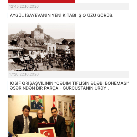
12:45 22.10.2020
AYGÜL İSAYEVANIN YENİ KİTABI İŞIQ ÜZÜ GÖRÜB.
17:20 22.10.2020
İOSİF QRİŞAŞVİLİNİN “QƏDİM TİFLİSİN ƏDƏBİ BOHEMASI”
ƏSƏRİNDƏN BİR PARÇA - GÜRCÜSTANIN ÜRƏYİ.