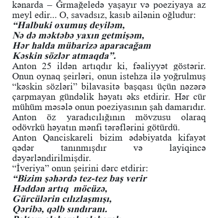
kənarda – Ğrmağeledə yaşayır və poeziyaya az
meyl edir... O, savadsız, kasıb ailənin oğludur:
“Halbuki oxumuş deyiləm,
Nə də məktəbə yaxın getmişəm,
Hər halda mübarizə aparacağam
Kəskin sözlər atmaqda”.
Anton 25 ildən artıqdır ki, fəaliyyət göstərir.
Onun oynaq şeirləri, onun istehza ilə yoğrulmuş
“kəskin sözləri” bilavasitə başqası üçün nəzərə
çarpmayan gündəlik həyatı əks etdirir. Hər cür
mühüm məsələ onun poeziyasının şah damarıdır.
Anton öz yaradıcılığının mövzusu olaraq
odövrkü həyatın mənfi tərəflərini götürdü.
Anton Qanciskareli bizim ədəbiyatda kifayət
qədər tanınmışdır və layiqincə
dəyərləndirilmişdir.
“İveriya” onun şeirini dərc etdirir:
“Bizim şəhərdə tez-tez baş verir
Həddən artıq möcüzə,
Gürcülərin cılızlaşmışı,
Qəribə, qəlb sındıranı.