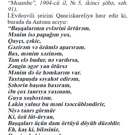
“Moambe”, 1904-cü il, №5, ikinci şöbə, səh.
91).
İ.Evdoşvili şeirini Qanciskareliyə həsr edir ki,
burada da Antonu acıyır:
“Başqalarının evlərini örtürəm,
Mənim isə papağım yox,
Qayçı, çəkic,
Gəzirəm və özümlə aparıram.
Bax, mənim xəzinəm,
Tam elə budur, nə vardırsa,
Zəngin əgər yan ötürsə
Mənim də öz həmkarım var.
Taxtapuşda səyahət edirəm,
Şəhərin başına baxıram,
Ən çox tanrıya yaxınam,
Guya xoşbəxtəm.
Lakin yalnız bu məni təəccübləndirir,
Niyə tanrı görmür
Ki, özü lüt-üryan,
Başqaları üçün dam örtüyü döyüb düzəldir.
Eh, kaş ki, biləsiniz,