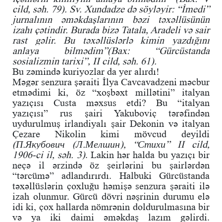
cild, səh. 79). Sv. Xundadze də söyləyir: “İmedi”
jurnalının əməkdaşlarının bəzi təxəllüsünün
izahı çətindir. Burada bizə Tatala, Aradeli və sair
rast gəlir. Bu təxəllüslərlə kimin yazdığını
anlaya bilmədim”(Bax: “Gürcüstanda
sosializmin tarixi”, II cild, səh. 61).
Bu zəmində kuriyozlar da yer alırdı!
Məgər senzura şəraiti İlya Cavcavadzeni məcbur
etmədimi ki, öz “xoşbəxt millətini” italyan
yazıçısı Custa məxsus etdi? Bu “italyan
yazıçısı” rus şairi Yakuboviç tərəfindən
uydurulmuş irlandiyalı şair Dekonin və italyan
Çezare Nikolin kimi mövcud deyildi
(П.Якубович (Л.Мелшин), “Стихи” II cild,
1906-ci il, səh. 3)
. Lakin hər halda bu yazıçı bir
neçə il ərzində öz şeirlərini bu şairlərdən
“tərcümə” adlandırırdı. Halbuki Gürcüstanda
təxəllüslərin çoxluğu həmişə senzura şəraiti ilə
izah olunmur. Gürcü dövri nəşrinin durumu elə
idi ki, çox hallarda nömrənin doldurulmasına bir
və ya iki daimi əməkdaş lazım gəlirdi.