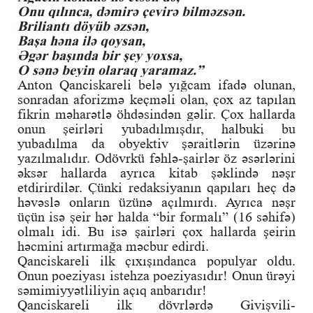
Onu qılınca, dəmirə çevirə bilməzsən.
Briliantı döyüb əzsən,
Başa həna ilə qoysan,
Əgər başında bir şey yoxsa,
O sənə beyin olaraq yaramaz.”
Anton Qanciskareli belə yığcam ifadə olunan,
sonradan aforizmə keçməli olan, çox az tapılan
fikrin məharətlə öhdəsindən gəlir. Çox hallarda
onun şeirləri yubadılmışdır, halbuki bu
yubadılma da obyektiv şəraitlərin üzərinə
yazılmalıdır. Odövrkü fəhlə-şairlər öz əsərlərini
əksər hallarda ayrıca kitab şəklində nəşr
etdirirdilər. Çünki redaksiyanın qapıları heç də
həvəslə onların üzünə açılmırdı. Ayrıca nəşr
üçün isə şeir hər halda “bir formalı” (16 səhifə)
olmalı idi. Bu isə şairləri çox hallarda şeirin
həcmini artırmağa məcbur edirdi.
Qanciskareli ilk çıxışındanca populyar oldu.
Onun poeziyası istehza poeziyasıdır! Onun ürəyi
səmimiyyətliliyin açıq anbarıdır!
Qanciskareli ilk dövrlərdə Givişvili-