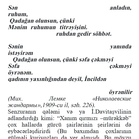
Sən anladın,
ruhum,
Qadağan olunsun, çünki
Mənim ruhumun titrəyişini.
ruhdan gedir söhbət.
Sənin yanında
istəyirəm
Qadağan olunsun, çünki səfa çəkməyi
Səfa çəkməyi
öyrənəm.
qadının yaxınlığından deyil, İncildən
öyrənilir
(Мих. Лемке «Николаевские
жандармы»,1909-cu il, səh. 226).
Senzuranın qələmi və ya İ.Davitaşvilinin
adlandırdığı kimi: “Xanım qırmızı –mürəkkəb”
çox hallarda gürcü şairlərinin şeirlərini də
eybəcərləşdirirdi (Bu baxımdan çoxlarının
gülməli kuriyozları da yer almışdı. Bu mövzu