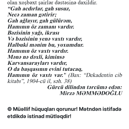
olan xoşbəxt şairlər dəstəsinə daxildir.
“Gah acdırlar, gah susuz,
Necə zaman gətirir;
Gah ağlayır, gah gülürəm,
Hamının öz zamanı vardır.
Bəzisinin yağı, ikrası
Və bəzisinin yenə vaxtı vardır,
Halbuki mənim bu, yoxumdur.
Hamının öz vaxtı vardır.
Mənə nə dəxli, kiminsə
Karvansarayları vardır,
O da başqasının evini tutacaq,
Hamının öz vaxtı var.”
(Bax: “Dekadentin cib
kitabı”, 1904-cü il, səh. 38)
Gürcü dilindən tərcümə edən:
Mirzə MƏMMƏDOĞLU
© Müəllif hüquqları qorunur! Mətndən istifadə
etdikdə istinad mütləqdir!