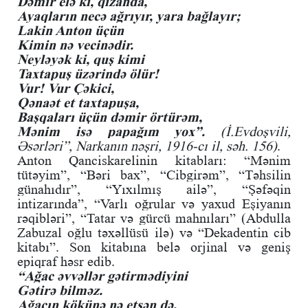
Dəmir elə ki, qızanda,
Ayaqların necə ağrıyır, yara bağlayır;
Lakin Anton üçün
Kimin nə vecinədir.
Neyləyək ki, quş kimi
Taxtapuş üzərində ölür!
Vur! Vur Çəkici,
Qənaət et taxtapuşa,
Başqaları üçün dəmir örtürəm,
Mənim isə papağım yox”.
(İ.Evdoşvili,
Əsərləri”, Narkanın nəşri, 1916-cı il, səh. 156)
.
Anton Qanciskarelinin kitabları: “Mənim
tütəyim”, “Bəri bax”, “Cibgirəm”, “Təhsilin
günahıdır”, “Yıxılmış ailə”, “Şəfəqin
intizarında”, “Varlı oğrular və yaxud Eşiyanın
rəqibləri”, “Tatar və gürcü mahnıları” (Abdulla
Zabuzal oğlu təxəllüsü ilə) və “Dekadentin cib
kitabı”. Son kitabına belə orjinal və geniş
epiqraf həsr edib.
“Ağac əvvəllər gətirmədiyini
Gətirə bilməz.
Ağacın kökünə nə etsən də,