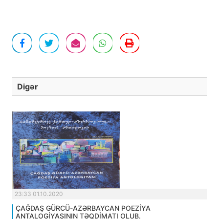
Digər
23:33 01.10.2020
ÇAĞDAŞ GÜRCÜ-AZƏRBAYCAN POEZİYA
ANTALOGİYASININ TƏQDİMATI OLUB.