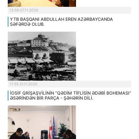
13:56 07.11.2020
YTB BAŞQANI ABDULLAH EREN AZƏRBAYCANDA
SƏFƏRDƏ OLUB.
17:55 21.11.2020
İOSİF QRİŞAŞVİLİNİN “QƏDİM TİFLİSİN ƏDƏBİ BOHEMASI”
ƏSƏRİNDƏN BİR PARÇA - ŞƏHƏRİN DİLİ.