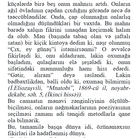
küçələrdə birə beş onun mahnısı artdı. Onların
ağıl övladının çapdan çıxdığını görəndə necə də
təəccübləndilər. Onda, çap olunmağın onlarlıq
olmadığını düşündükləri bir vaxtda. Bu mahnı
barədə xalqın fikrini sınaqdan keçirmək halım
da olub. Mən (başında tabaq olan və şaftalı
satan) bir kiçik kintoya dedim ki, nəşr olunmuş
“Çıx, ey günəş”i istəmirsənmi? O əvvəlcə
fikirləşdi ki, onu aldadıram, lakin oxumağa
başladım, qulaqlarını elə şeşələdi ki, onun
sifətindəki məmnunluğu hamı hiss edərdi.
“Gətir, alıram” deyə səsləndi. Lakin
bədbəxtlikdən, bəlli oldu ki, oxumaq bilmirmiş
(İ.Eliozaşvili, “Mnatobi”, 1869-cü il, noyabr-
dekabr, səh. 5, (İkinci hissə)).
Bu camaatın mənəvi zənginliyinin ölçülüb-
biçilməsi, onların nəğməkarlarının poeziyasının
seçilməsi zamanı adi tənqidi metodlarla qane
ola bilmərik.
Bu, tamamilə başqa dünya idi, özünəməxsus
fikirləri ilə hədəflənmiş dünya.