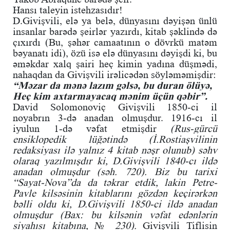
Hansı taleyin istehzasıdır!
D.Givişvili, elə ya belə, dünyasını dəyişən ünlü
insanlar barədə şeirlər yazırdı, kitab şəklində də
çıxırdı (Bu, şəhər camaatının o dövrkü matəm
bəyanatı idi), özü isə elə dünyasını dəyişdi ki, bu
əməkdar xalq şairi heç kimin yadına düşmədi,
nahaqdan da Givişvili irəlicədən söyləməmişdir:
“Məzar da mənə lazım gəlsə, bu duran ölüyə,
Heç kim axtarmayacaq mənim üçün qəbir”.
David Solomonoviç Givişvili 1850-ci il
noyabrın 3-də anadan olmuşdur. 1916-cı il
iyulun 1-də vəfat etmişdir
(Rus-gürcü
ensiklopedik lüğətində (İ.Rostiaşvilinin
redaksiyası ilə yalnız 4 kitab nəşr olunub) səhv
olaraq yazılmışdır ki, D.Givişvili 1840-cı ildə
anadan olmuşdur (səh. 720). Biz bu tarixi
“Sayat-Nova”da da təkrar etdik, lakin Petre-
Pavle kilsəsinin kitablarını gözdən keçirərkən
bəlli oldu ki, D.Givişvili 1850-ci ildə anadan
olmuşdur (Bax: bu kilsənin vəfat edənlərin
siyahısı kitabına, № 230).
Givişvili Tiflisin