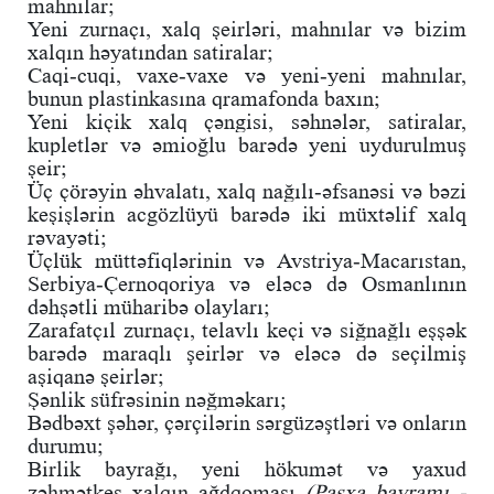
mahnılar;
Yeni zurnaçı, xalq şeirləri, mahnılar və bizim
xalqın həyatından satiralar;
Caqi-cuqi, vaxe-vaxe və yeni-yeni mahnılar,
bunun plastinkasına qramafonda baxın;
Yeni kiçik xalq çəngisi, səhnələr, satiralar,
kupletlər və əmioğlu barədə yeni uydurulmuş
şeir;
Üç çörəyin əhvalatı, xalq nağılı-əfsanəsi və bəzi
keşişlərin acgözlüyü barədə iki müxtəlif xalq
rəvayəti;
Üçlük müttəfiqlərinin və Avstriya-Macarıstan,
Serbiya-Çernoqoriya və eləcə də Osmanlının
dəhşətli müharibə olayları;
Zarafatçıl zurnaçı, telavlı keçi və siğnağlı eşşək
barədə maraqlı şeirlər və eləcə də seçilmiş
aşiqanə şeirlər;
Şənlik süfrəsinin nəğməkarı;
Bədbəxt şəhər, çərçilərin sərgüzəştləri və onların
durumu;
Birlik bayrağı, yeni hökumət və yaxud
zəhmətkeş xalqın ağdqoması
(Pasxa bayramı -