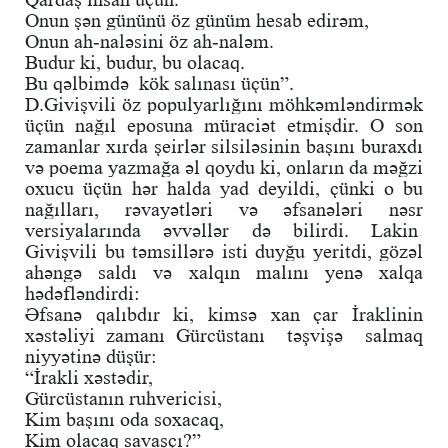
Onun şən gününü öz günüm hesab edirəm,
Onun ah-naləsini öz ah-naləm.
Budur ki, budur, bu olacaq.
Bu qəlbimdə kök salınası üçün”.
D.Givişvili öz populyarlığını möhkəmləndirmək
üçün nağıl eposuna müraciət etmişdir. O son
zamanlar xırda şeirlər silsiləsinin başını buraxdı
və poema yazmağa əl qoydu ki, onların da məğzi
oxucu üçün hər halda yad deyildi, çünki o bu
nağılları, rəvayətləri və əfsanələri nəsr
versiyalarında əvvəllər də bilirdi. Lakin
Givişvili bu təmsillərə isti duyğu yeritdi, gözəl
ahəngə saldı və xalqın malını yenə xalqa
hədəfləndirdi:
Əfsanə qalıbdır ki, kimsə xan çar İraklinin
xəstəliyi zamanı Gürcüstanı təşvişə salmaq
niyyətinə düşür:
“İrakli xəstədir,
Gürcüstanın ruhvericisi,
Kim başını oda soxacaq,
Kim olacaq savaşçı?”