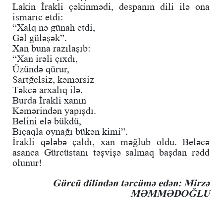
Lakin İrakli çəkinmədi, despanın dili ilə ona
ismarıc etdi:
“Xalq nə günah etdi,
Gəl güləşək”.
Xan buna razılaşıb:
“Xan irəli çıxdı,
Üzündə qürur,
Sartğelsiz, kəmərsiz
Təkcə arxalıq ilə.
Burda İrakli xanın
Kəmərindən yapışdı.
Belini elə bükdü,
Bıçaqla oynağı bükən kimi”.
İrakli qələbə çaldı, xan məğlub oldu. Beləcə
asanca Gürcüstanı təşvişə salmaq başdan rədd
olunur!
Gürcü dilindən tərcümə edən: Mirzə
MƏMMƏDOĞLU