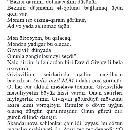
“Bəzisi qarnını, dolanacağını düşünür,
Bəzinin düşmənin əl-qolunu bağlamaq üçün
qolu var.
Mənim isə cızma-qaram görünür,
Ad və yada salınmaq üçün.
Mən öləcəyəm, bu qalacaq,
Məndən yadigar bu olacaq.
Givişivili dünyada
Onunla zənginləşməyi seçdi”.
Xalq sirrini bilənlərdən biri David Givişvili belə
oxuyurdu.
Givişvilinin şeirlərində qədim nağılların
bacaxlosu
(xalis qızıl-M.M.)
daha çox görünür.
O, hər cür aktual məsələyə toxunur. Givişvilidə
məsuliyyətin böyük hissi vardır. Onun sətirləri
hiyləgərlik etmir. Givişvili götürdüyü mövzunu
axıra kimi vərəqləyir. Ritmlər o dövrə uyğun
olaraq düzgün qurulmuşdur. Onun gürcü dili
gürcü dilində danışır.
Skandarnova səhlənkar şair idi, əyyaş, bu sözün
əyyaşlıq mahiyyəti ilə. Atası tez-tez deyərdi: “O