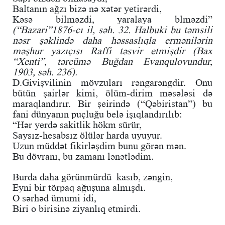
Baltanın ağzı bizə nə xətər yetirərdi,
Kəsə bilməzdi, yaralaya blməzdi”
(“Bazari”1876-cı il, səh. 32. Halbuki bu təmsili
nəsr şəklində daha həssaslıqla ermənilərin
məşhur yazıçısı Raffi təsvir etmişdir (Bax
“Xenti”, tərcümə Buğdan Evanqulovundur,
1903, səh. 236).
D.Givişvilinin mövzuları rəngarəngdir. Onu
bütün şairlər kimi, ölüm-dirim məsələsi də
maraqlandırır. Bir şeirində (“Qəbiristan”) bu
fani dünyanın puçluğu belə işıqlandırılıb:
“Hər yerdə sakitlik hökm sürür,
Saysız-hesabsız ölülər harda uyuyur.
Uzun müddət fikirləşdim bunu görən mən.
Bu dövranı, bu zamanı lənətlədim.
Burda daha görünmürdü kasıb, zəngin,
Eyni bir törpaq ağuşuna almışdı.
O sərhəd ümumi idi,
Biri o birisinə ziyanlıq etmirdi.