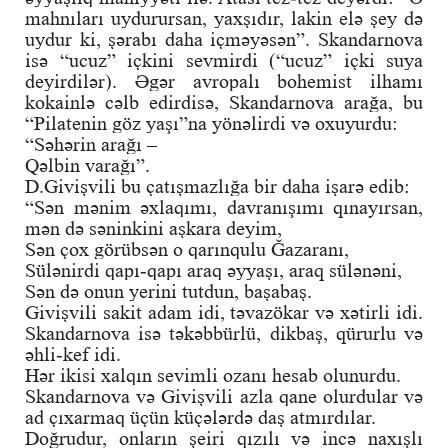
mahnıları uydurursan, yaxşıdır, lakin elə şey də
uydur ki, şərabı daha içməyəsən”. Skandarnova
isə “ucuz” içkini sevmirdi (“ucuz” içki suya
deyirdilər). Əgər avropalı bohemist ilhamı
kokainlə cəlb edirdisə, Skandarnova arağa, bu
“Pilatenin göz yaşı”na yönəlirdi və oxuyurdu:
“Səhərin arağı –
Qəlbin varağı”.
D.Givişvili bu çatışmazlığa bir daha işarə edib:
“Sən mənim əxlaqımı, davranışımı qınayırsan,
mən də səninkini aşkara deyim,
Sən çox görübsən o qarınqulu Ğazaranı,
Sülənirdi qapı-qapı araq əyyaşı, araq sülənəni,
Sən də onun yerini tutdun, başabaş.
Givişvili sakit adam idi, təvazökar və xətirli idi.
Skandarnova isə təkəbbürlü, dikbaş, qürurlu və
əhli-kef idi.
Hər ikisi xalqın sevimli ozanı hesab olunurdu.
Skandarnova və Givişvili azla qane olurdular və
ad çıxarmaq üçün küçələrdə daş atmırdılar.
Doğrudur, onların şeiri qızılı və incə naxışlı