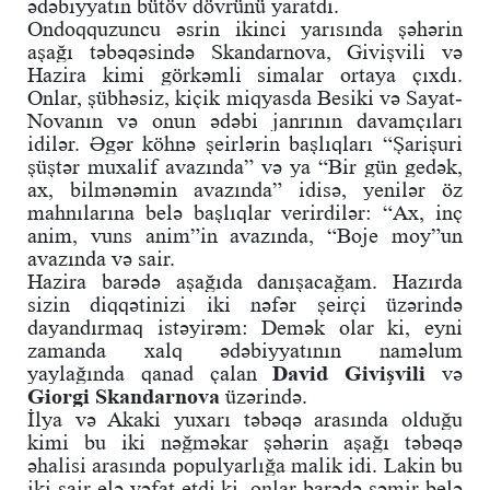
ədəbiyyatın bütöv dövrünü yaratdı.
Ondoqquzuncu əsrin ikinci yarısında şəhərin
aşağı təbəqəsində Skandarnova, Givişvili və
Hazira kimi görkəmli simalar ortaya çıxdı.
Onlar, şübhəsiz, kiçik miqyasda Besiki və Sayat-
Novanın və onun ədəbi janrının davamçıları
idilər. Əgər köhnə şeirlərin başlıqları “Şarişuri
şüştər muxalif avazında” və ya “Bir gün gedək,
ax, bilmənəmin avazında” idisə, yenilər öz
mahnılarına belə başlıqlar verirdilər: “Ax, inç
anim, vuns anim”in avazında, “Boje moy”un
avazında və sair.
Hazira barədə aşağıda danışacağam. Hazırda
sizin diqqətinizi iki nəfər şeirçi üzərində
dayandırmaq istəyirəm: Demək olar ki, eyni
zamanda xalq ədəbiyyatının naməlum
yaylağında qanad çalan
David Givişvili
və
Giorgi Skandarnova
üzərində.
İlya və Akaki yuxarı təbəqə arasında olduğu
kimi bu iki nəğməkar şəhərin aşağı təbəqə
əhalisi arasında populyarlığa malik idi. Lakin bu
iki şair elə vəfat etdi ki, onlar barədə səmir belə