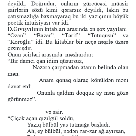
deyildi. Doğrudur, onların gürcücəsi müasir
şairlərin sözü kimi qərarsız deyildi, lakin bu
çatışmazlığa baxmayaraq bu iki yazıçının böyük
poetik intuisiyası var idi.
D.Givişvilinin kitabları arasında ən şox yayılanı
“Ozan”, “Bazar”, “Tərif”, “Tutuquşu” və
“Koroğlu” idi. Bu kitablar bir neçə nəşrlə üzərə
çıxmışdır.
Onun şeirləri arasında məşhurdur:
“Bir damcı qan idim qüsursuz,
Nəzərə çarpmadan atanın belində olan
mən.
Anam qonaq olaraq könüldən məni
dəvət etdi,
Onunla qaldım doqquz ay mən gözə
görünməz”.
və sair.
“Çiçək açan qızılgül soldu,
Yazıq bülbül yas tutmağa başladı.
Ah, ey bülbül, nədən zar-zar ağlayırsan,