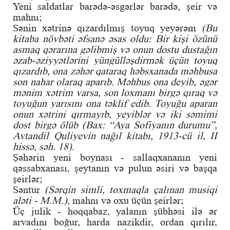
Yeni saldatlar barədə-əsgərlər barədə, şeir və
mahnı;
Sənin xətrinə qızardılmış toyuq yeyərəm
(Bu
kitaba növbəti əfsanə əsas oldu: Bir kişi özünü
asmaq qərarına gəlibmiş və onun dostu dustağın
əzab-əziyyətlərini yüngülləşdirmək üçün toyuq
qızardıb, ona zəhər qataraq həbsxanada məhbusa
son nahar olaraq aparıb. Məhbus ona deyib, əgər
mənim xətrim varsa, son loxmanı birgə qıraq və
toyuğun yarısını ona təklif edib. Toyuğu aparan
onun xətrini qırmayıb, yeyiblər və iki səmimi
dost birgə ölüb (Bax: “Aya Sofiyanın durumu”,
Avtandil Quliyevin nağıl kitabı, 1913-cü il, II
hissə, səh. 18).
Şəhərin yeni boynası - sallaqxananın yeni
qəssabxanası, şeytanın və pulun əsiri və başqa
şeirlər;
Səntur
(Sərqin simli, toxmaqla çalınan musiqi
aləti - M.M.)
, mahnı və oxu üçün şeirlər;
Üç julik - hoqqabaz, yalanın şübhəsi ilə ər
arvadını boğur, harda nazikdir, ordan qırılır,