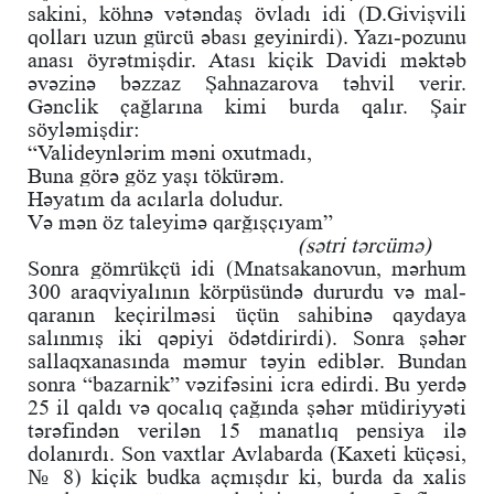
sakini, köhnə vətəndaş övladı idi (D.Givişvili
qolları uzun gürcü əbası geyinirdi). Yazı-pozunu
anası öyrətmişdir. Atası kiçik Davidi məktəb
əvəzinə bəzzaz Şahnazarova təhvil verir.
Gənclik çağlarına kimi burda qalır. Şair
söyləmişdir:
“Valideynlərim məni oxutmadı,
Buna görə göz yaşı tökürəm.
Həyatım da acılarla doludur.
Və mən öz taleyimə qarğışçıyam”
(sətri tərcümə)
Sonra gömrükçü idi (Mnatsakanovun, mərhum
300 araqviyalının körpüsündə dururdu və mal-
qaranın keçirilməsi üçün sahibinə qaydaya
salınmış iki qəpiyi ödətdirirdi). Sonra şəhər
sallaqxanasında məmur təyin ediblər. Bundan
sonra “bazarnik” vəzifəsini icra edirdi. Bu yerdə
25 il qaldı və qocalıq çağında şəhər müdiriyyəti
tərəfindən verilən 15 manatlıq pensiya ilə
dolanırdı. Son vaxtlar Avlabarda (Kaxeti küçəsi,
№ 8) kiçik budka açmışdır ki, burda da xalis