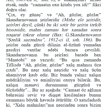
etsək, onda “camaatın oxu kitabı yox idi!” fikri
doğru olar.
“Çıx, ey günəş” və “Ah, gözlər, gözlər”
Skandarnovanın şeirləridir
(Məhz elə şeiridir,
şeirləri deyil, çünki bu iki sətir bir şeirin tərkib
hissəsidir, mahnı zamanı hər xanadan sonra
nəqarat təkrar olunur (Bax: G.Skandarnovanın
“Şənlik sazəndəsı”, 1912-ci il, səh. 186).
Bu
şeirlər onda gürcü dilinin əl-üzünü yumadan
gəzdiyi vaxtlar ədəbi bazara çevrildi.
Skandarnovanın bu şeirləri barədə bax
“Mnatobi” nə yazırdı: “Bu qısa zamanda
Tiflisdə “Ah, gözlər, gözlər” xalq mahnısı üzə
çıxdı”. Bu nəşr xalq nəşridir və xalq üçün
əhəmiyyət kəsb edir. Biz bunda yalnız xalqın
müdrikliyini və əminliyini oxuya bilərik. Bu,
xalqın mənəvi durumunun güzgüsü və
ölçüsüdür”... Bir az aşağıda: “Camaat öz ağlının
bəhrəsini sevir və diqqət kəsilənlərə bunun
oxunması böyük həvəslə ötürülür. O xatırladırdı
ki, “Xalq mahnıları”nın nəşrindən sonra bizim