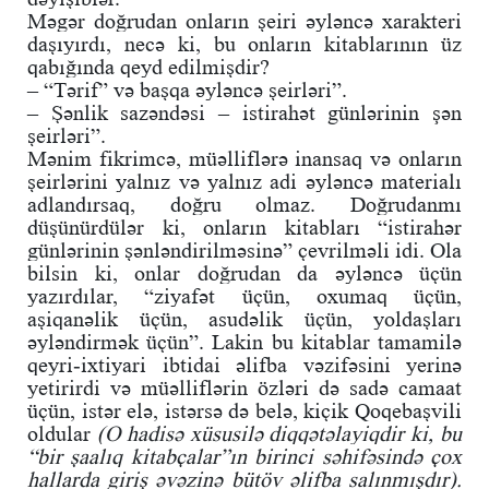
Məgər doğrudan onların şeiri əyləncə xarakteri
daşıyırdı, necə ki, bu onların kitablarının üz
qabığında qeyd edilmişdir?
– “Tərif” və başqa əyləncə şeirləri”.
– Şənlik sazəndəsi – istirahət günlərinin şən
şeirləri”.
Mənim fikrimcə, müəlliflərə inansaq və onların
şeirlərini yalnız və yalnız adi əyləncə materialı
adlandırsaq, doğru olmaz. Doğrudanmı
düşünürdülər ki, onların kitabları “istirahər
günlərinin şənləndirilməsinə” çevrilməli idi. Ola
bilsin ki, onlar doğrudan da əyləncə üçün
yazırdılar, “ziyafət üçün, oxumaq üçün,
aşiqanəlik üçün, asudəlik üçün, yoldaşları
əyləndirmək üçün”. Lakin bu kitablar tamamilə
qeyri-ixtiyari ibtidai əlifba vəzifəsini yerinə
yetirirdi və müəlliflərin özləri də sadə camaat
üçün, istər elə, istərsə də belə, kiçik Qoqebaşvili
oldular
(O hadisə xüsusilə diqqətəlayiqdir ki, bu
“bir şaalıq kitabçalar”ın birinci səhifəsində çox
hallarda giriş əvəzinə bütöv əlifba salınmışdır).