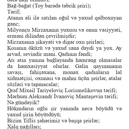
Bağ-bağat (Toy barədə təbrik şeiri);
Tərif;
Atanın əli ilə satılan oğul və yaxud qəlboxuyan
gənc;
Milyonçu Mirzaxanın yuxusu və onun vəsiyyəti,
erməni dilindən çevrilmişdir;
Mirzaxanın şikayəti və digər oxu şeirləri;
Kosanın öküzü və yaxud sənə dəydi ya yox. Ay
arvad, sevindir məni. Qadının fəndi;
Atı atın yanına bağlayanda həmrəng olmasalar
da həmxasiyyat olurlar. Gəlin qayınananın
savaşı, fahişəxana, monax qadınların lal
xidmətçisi, oxunası və mahnı üçün şeirlər, atalar
sözləri və tapmacalar;
Qraf Mixail Tariyeloviç Lorismelikovun tərifi;
Mərhum Aleksandr İvanoviç Mantaşevin tərifi;
Nə gündəyik?
Hökmdarın oğlu şir yanında necə böyüdü və
yaxud şirin böyütdüyü;
Bizim Tiflis şəhərimiz və başqa şeirlər;
Xalq nağılları;