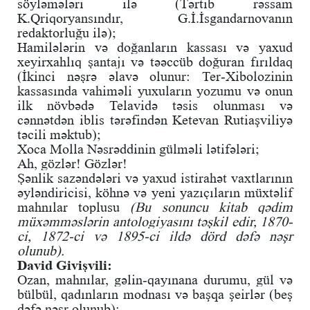
söyləmələri ilə (Tərtib rəssam
K.Qriqoryansındır, G.İ.İsgandarnovanın
redaktorluğu ilə);
Hamilələrin və doğanların kassası və yaxud
xeyirxahlıq şantajı və təəccüb doğuran fırıldaq
(İkinci nəşrə əlavə olunur: Ter-Xibolozinin
kassasında vahiməli yuxuların yozumu və onun
ilk növbədə Telavidə təsis olunması və
cənnətdən iblis tərəfindən Ketevan Rutiaşviliyə
təcili məktub);
Xoca Molla Nəsrəddinin gülməli lətifələri;
Ah, gözlər! Gözlər!
Şənlik sazəndələri və yaxud istirahət vaxtlarının
əyləndiricisi, köhnə və yeni yazıçıların müxtəlif
mahnılar toplusu
(Bu sonuncu kitab qədim
müxəmməslərin antologiyasını təşkil edir, 1870-
ci, 1872-ci və 1895-ci ildə dörd dəfə nəşr
olunub).
David Givişvili:
Ozan, mahnılar, gəlin-qayınana durumu, gül və
bülbül, qadınların modnası və başqa şeirlər (beş
dəfə nəşr olunub);