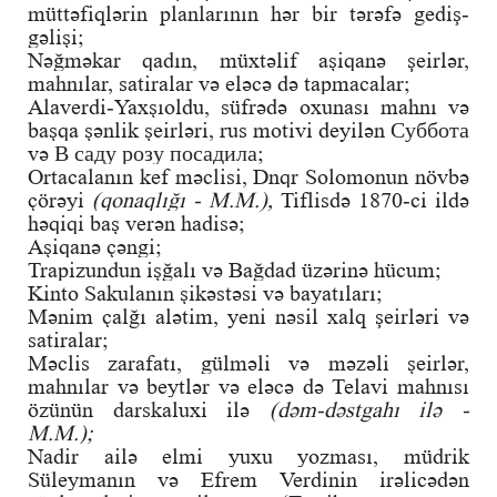
müttəfiqlərin planlarının hər bir tərəfə gediş-
gəlişi;
Nəğməkar qadın, müxtəlif aşiqanə şeirlər,
mahnılar, satiralar və eləcə də tapmacalar;
Alaverdi-Yaxşıoldu, süfrədə oxunası mahnı və
başqa şənlik şeirləri, rus motivi deyilən Суббота
və В саду розу посадила;
Ortacalanın kef məclisi, Dnqr Solomonun növbə
çörəyi
(qonaqlığı - M.M.),
Tiflisdə 1870-ci ildə
həqiqi baş verən hadisə;
Aşiqanə çəngi;
Trapizundun işğalı və Bağdad üzərinə hücum;
Kinto Sakulanın şikəstəsi və bayatıları;
Mənim çalğı alətim, yeni nəsil xalq şeirləri və
satiralar;
Məclis zarafatı, gülməli və məzəli şeirlər,
mahnılar və beytlər və eləcə də Telavi mahnısı
özünün darskaluxi ilə
(dəm-dəstgahı ilə -
M.M.);
Nadir ailə elmi yuxu yozması, müdrik
Süleymanın və Efrem Verdinin irəlicədən