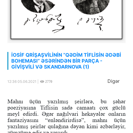
İOSİF QRİŞAŞVİLİNİN “QƏDİM TİFLİSİN ƏDƏBİ
BOHEMASI” ƏSƏRİNDƏN BİR PARÇA -
GİVİŞVİLİ VƏ SKANDARNOVA (1)
Digər
12:36 05.06.2021 |
2770
Mahnı üçün yazılmış şeirlərə, bu şəhər
poeziyasına Tiflisin sadə camaatı çox güclü
meyl edirdi. Əgər nağılvari hekayələr onların
fantaziyasını “enləndirirdisə”, mahnı üçün
yazılmış şeirlər qulağına dəyən kimi əzbərləyir,
zümzümə edir və yayırdı.