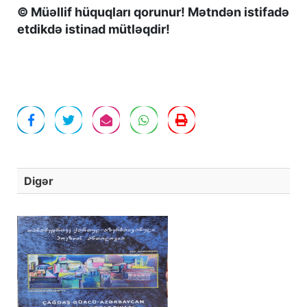
© Müəllif hüquqları qorunur! Mətndən istifadə
etdikdə istinad mütləqdir!
Digər