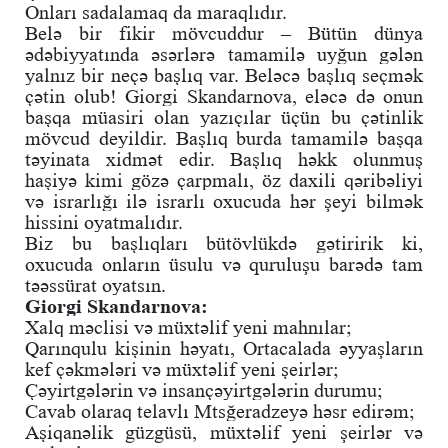
Onları sadalamaq da maraqlıdır.
Belə bir fikir mövcuddur – Bütün dünya
ədəbiyyatında əsərlərə tamamilə uyğun gələn
yalnız bir neçə başlıq var. Beləcə başlıq seçmək
çətin olub! Giorgi Skandarnova, eləcə də onun
başqa müasiri olan yazıçılar üçün bu çətinlik
mövcud deyildir. Başlıq burda tamamilə başqa
təyinata xidmət edir. Başlıq həkk olunmuş
haşiyə kimi gözə çarpmalı, öz daxili qəribəliyi
və israrlığı ilə israrlı oxucuda hər şeyi bilmək
hissini oyatmalıdır.
Biz bu başlıqları bütövlükdə gətiririk ki,
oxucuda onların üsulu və quruluşu barədə tam
təəssürat oyatsın.
Giorgi Skandarnova:
Xalq məclisi və müxtəlif yeni mahnılar;
Qarınqulu kişinin həyatı, Ortacalada əyyaşların
kef çəkmələri və müxtəlif yeni şeirlər;
Çəyirtgələrin və insançəyirtgələrin durumu;
Cavab olaraq telavlı Mtsğeradzeyə həsr edirəm;
Aşiqanəlik güzgüsü, müxtəlif yeni şeirlər və