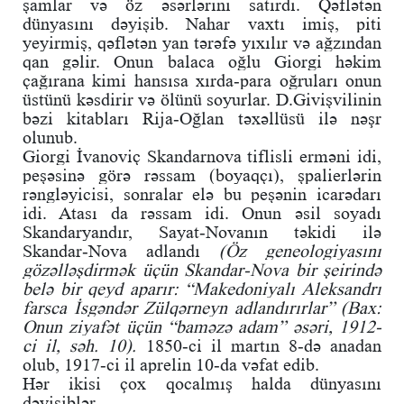
şamlar və öz əsərlərini satırdı. Qəflətən
dünyasını dəyişib. Nahar vaxtı imiş, piti
yeyirmiş, qəflətən yan tərəfə yıxılır və ağzından
qan gəlir. Onun balaca oğlu Giorgi həkim
çağırana kimi hansısa xırda-para oğruları onun
üstünü kəsdirir və ölünü soyurlar. D.Givişvilinin
bəzi kitabları Rija-Oğlan təxəllüsü ilə nəşr
olunub.
Giorgi İvanoviç Skandarnova tiflisli erməni idi,
peşəsinə görə rəssam (boyaqçı), şpalierlərin
rəngləyicisi, sonralar elə bu peşənin icarədarı
idi. Atası da rəssam idi. Onun əsil soyadı
Skandaryandır, Sayat-Novanın təkidi ilə
Skandar-Nova adlandı
(Öz geneologiyasını
gözəlləşdirmək üçün Skandar-Nova bir şeirində
belə bir qeyd aparır: “Makedoniyalı Aleksandrı
farsca İsgəndər Zülqərneyn adlandırırlar” (Bax:
Onun ziyafət üçün “baməzə adam” əsəri, 1912-
ci il, səh. 10).
1850-ci il martın 8-də anadan
olub, 1917-ci il aprelin 10-da vəfat edib.
Hər ikisi çox qocalmış halda dünyasını
dəyişiblər.