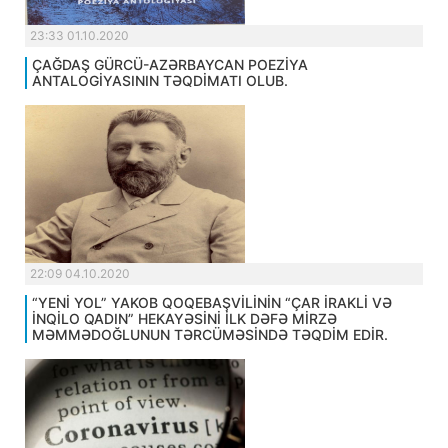
23:33 01.10.2020
ÇAĞDAŞ GÜRCÜ-AZƏRBAYCAN POEZİYA
ANTALOGİYASININ TƏQDİMATI OLUB.
22:09 04.10.2020
“YENİ YOL” YAKOB QOQEBAŞVİLİNİN “ÇAR İRAKLİ VƏ
İNQİLO QADIN” HEKAYƏSİNİ İLK DƏFƏ MİRZƏ
MƏMMƏDOĞLUNUN TƏRCÜMƏSİNDƏ TƏQDİM EDİR.