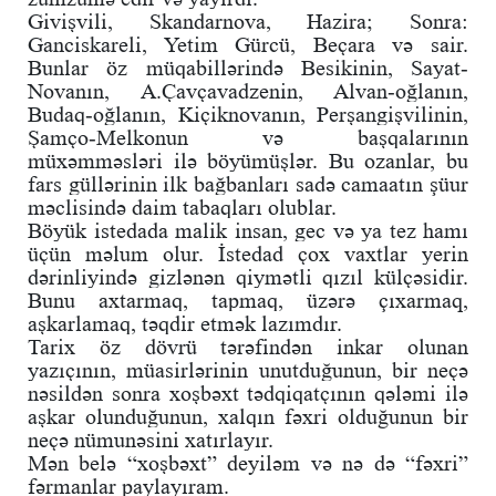
Givişvili, Skandarnova, Hazira; Sonra:
Ganciskareli, Yetim Gürcü, Beçara və sair.
Bunlar öz müqabillərində Besikinin, Sayat-
Novanın, A.Çavçavadzenin, Alvan-oğlanın,
Budaq-oğlanın, Kiçiknovanın, Perşangişvilinin,
Şamço-Melkonun və başqalarının
müxəmməsləri ilə böyümüşlər. Bu ozanlar, bu
fars güllərinin ilk bağbanları sadə camaatın şüur
məclisində daim tabaqları olublar.
Böyük istedada malik insan, gec və ya tez hamı
üçün məlum olur. İstedad çox vaxtlar yerin
dərinliyində gizlənən qiymətli qızıl külçəsidir.
Bunu axtarmaq, tapmaq, üzərə çıxarmaq,
aşkarlamaq, təqdir etmək lazımdır.
Tarix öz dövrü tərəfindən inkar olunan
yazıçının, müasirlərinin unutduğunun, bir neçə
nəsildən sonra xoşbəxt tədqiqatçının qələmi ilə
aşkar olunduğunun, xalqın fəxri olduğunun bir
neçə nümunəsini xatırlayır.
Mən belə “xoşbəxt” deyiləm və nə də “fəxri”
fərmanlar paylayıram.