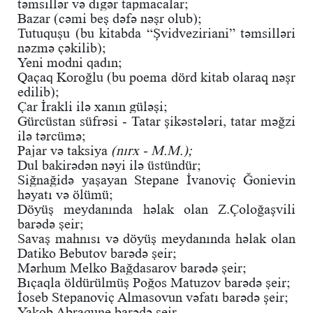
təmsillər və digər tapmacalar;
Bazar (cəmi beş dəfə nəşr olub);
Tutuquşu (bu kitabda “Şvidveziriani” təmsilləri
nəzmə çəkilib);
Yeni modni qadın;
Qaçaq Koroğlu (bu poema dörd kitab olaraq nəşr
edilib);
Çar İrakli ilə xanın güləşi;
Gürcüstan süfrəsi - Tatar şikəstələri, tatar məğzi
ilə tərcümə;
Pajar və taksiya
(nırx - M.M.);
Dul bakirədən nəyi ilə üstündür;
Siğnağidə yaşayan Stepane İvanoviç Ğonievin
həyatı və ölümü;
Döyüş meydanında həlak olan Z.Çoloğaşvili
barədə şeir;
Savaş mahnısı və döyüş meydanında həlak olan
Datiko Bebutov barədə şeir;
Mərhum Melko Bağdasarov barədə şeir;
Bıçaqla öldürülmüş Poğos Matuzov barədə şeir;
İoseb Stepanoviç Almasovun vəfatı barədə şeir;
Yakob Abraqune barədə şeir.