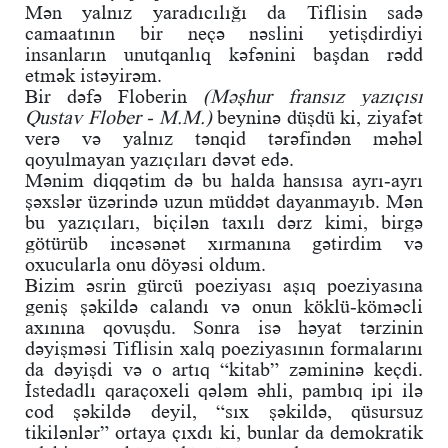
Mən yalnız yaradıcılığı da Tiflisin sadə
camaatının bir neçə nəslini yetişdirdiyi
insanların unutqanlıq kəfənini başdan rədd
etmək istəyirəm.
Bir dəfə Floberin
(Məşhur fransız yazıçısı
Qustav Flober - M.M.)
beyninə düşdü ki, ziyafət
verə və yalnız tənqid tərəfindən məhəl
qoyulmayan yazıçıları dəvət edə.
Mənim diqqətim də bu halda hansısa ayrı-ayrı
şəxslər üzərində uzun müddət dayanmayıb. Mən
bu yazıçıları, biçilən taxılı dərz kimi, birgə
götürüb incəsənət xırmanına gətirdim və
oxucularla onu döyəsi oldum.
Bizim əsrin gürcü poeziyası aşıq poeziyasına
geniş şəkildə calandı və onun köklü-köməcli
axınına qovuşdu. Sonra isə həyat tərzinin
dəyişməsi Tiflisin xalq poeziyasının formalarını
da dəyişdi və o artıq “kitab” zəmininə keçdi.
İstedadlı qaraçoxeli qələm əhli, pambıq ipi ilə
cod şəkildə deyil, “sıx şəkildə, qüsursuz
tikilənlər” ortaya çıxdı ki, bunlar da demokratik