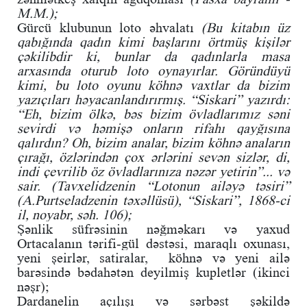
M.M.);
Gürcü klubunun loto əhvalatı
(Bu kitabın üz
qabığında qadın kimi başlarını örtmüş kişilər
çəkilibdir ki, bunlar da qadınlarla masa
arxasında oturub loto oynayırlar. Göründüyü
kimi, bu loto oyunu köhnə vaxtlar da bizim
yazıçıları həyacanlandırırmış. “Siskari” yazırdı:
“Eh, bizim ölkə, bəs bizim övladlarımız səni
sevirdi və həmişə onların rifahı qayğısına
qalırdın? Oh, bizim analar, bizim köhnə anaların
çırağı, özlərindən çox ərlərini sevən sizlər, di,
indi çevrilib öz övladlarınıza nəzər yetirin”... və
sair. (Tavxelidzenin “Lotonun ailəyə təsiri”
(A.Purtseladzenin təxəllüsü), “Siskari”, 1868-ci
il, noyabr, səh. 106);
Şənlik süfrəsinin nəğməkarı və yaxud
Ortacalanın tərifi-gül dəstəsi, maraqlı oxunası,
yeni şeirlər, satiralar, köhnə və yeni ailə
barəsində bədahətən deyilmiş kupletlər (ikinci
nəşr);
Dardanelin açılışı və sərbəst şəkildə