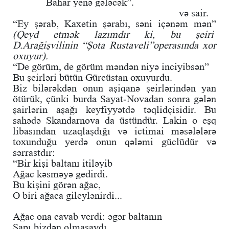
Bahar yenə gələcək”.
və sair.
“Ey şərab, Kaxetin şərabı, səni içənəm mən”
(Qeyd etmək lazımdır ki, bu şeiri
D.Arağişvilinin “Şota Rustaveli”operasında xor
oxuyur).
“De görüm, de görüm məndən niyə inciyibsən”
Bu şeirləri bütün Gürcüstan oxuyurdu.
Biz bilərəkdən onun aşiqanə şeirlərindən yan
ötürük, çünki burda Sayat-Novadan sonra gələn
şairlərin aşağı keyfiyyətdə təqlidçisidir. Bu
sahədə Skandarnova da üstündür. Lakin o eşq
libasından uzaqlaşdığı və ictimai məsələlərə
toxunduğu yerdə onun qələmi güclüdür və
sərrastdır:
“Bir kişi baltanı itiləyib
Ağac kəsməyə gedirdi.
Bu kişini görən ağac,
O biri ağaca gileylənirdi...
Ağac ona cavab verdi: əgər baltanın
Sapı bizdən olmasaydı,