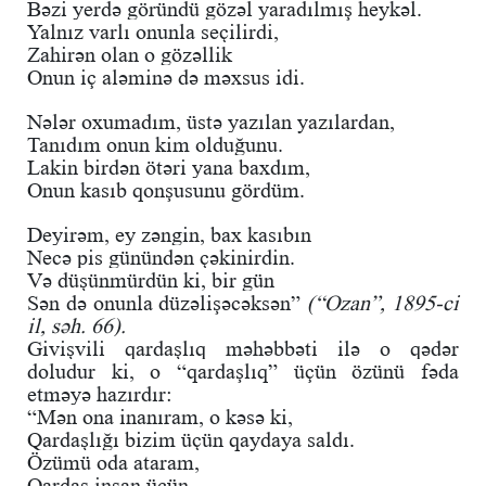
Bəzi yerdə göründü gözəl yaradılmış heykəl.
Yalnız varlı onunla seçilirdi,
Zahirən olan o gözəllik
Onun iç aləminə də məxsus idi.
Nələr oxumadım, üstə yazılan yazılardan,
Tanıdım onun kim olduğunu.
Lakin birdən ötəri yana baxdım,
Onun kasıb qonşusunu gördüm.
Deyirəm, ey zəngin, bax kasıbın
Necə pis günündən çəkinirdin.
Və düşünmürdün ki, bir gün
Sən də onunla düzəlişəcəksən”
(“Ozan”, 1895-ci
il, səh. 66).
Givişvili qardaşlıq məhəbbəti ilə o qədər
doludur ki, o “qardaşlıq” üçün özünü fəda
etməyə hazırdır:
“Mən ona inanıram, o kəsə ki,
Qardaşlığı bizim üçün qaydaya saldı.
Özümü oda ataram,
Qardaş insan üçün.