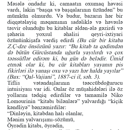
Məsələ ondadır ki, camaatın oxumaq həvəsi
vardı, lakin “başqa və başqalarının üzündən” bu
mümkün olmurdu. Və budur, bazarın hər bir
diqqətəlayiq məqamının sadəliklə və həvəslə
təsvir olunduğu bu kitablar əldən-ələ gəzirdi və
şəhərin yoxsul əhalisi qeyri-ixtiyari
özünüinkişafa vərdiş edirdi
(Bu cür bir kitaba
Z.Ç-dze önsözünü yazır: “Bu kitab ta qədimdən
də bütün Gürcüstanda uğurla yayılırdı və çox
təəssüflər edirəm ki, bu gün də belədir. Ümid
etmək olar ki, bu cür kitabları yayanın pis
fikirləri ilə yanaşı oxu və yazı hər halda yayılar”
(Bax: “Qal-Vajiani”, 1887-ci il, səh. 3).
Tiflis vətəndaşlarının təəccübdoğurucu
intuisiyası var idi. Onlar öz müşahidələri ilə öz
yollarını tədqiq edirdilər və tamamilə Niko
Lomourinin “kitabı bilənlərə” yalvardığı “kiçik
kəndliyə” bənzəmirdilər:
“Dinləyin, kitabdan halı olanlar,
Mənim yalvarışımı-sözümü,
Öyrədin kitabı, öyrədin,