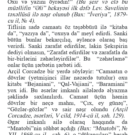
Oxu və yazını öyrədin!”
(Bu şeir və elə bu
müəllifin “Əli” hekayəsi ilk dəfə Lev. Savelinin
təxəllüsü ilə nəşr olunub (Bax: “İveriya”, 1879-
cu il, № 4).
Tiflisin sadə camaatı öz təşəbbüsü ilə “kitaba
da”, “yazıya da”, “oxuya da” meyl edirdi. Sanki
bütün bunlar bekarçılıq, əyləncə olaraq baş
verirdi. Sanki zarafat edirdilər, lakin Şekspirin
dediyi olmasın, “Zarafat edirdilər və zarafatla da
bir-birlərini zəhərləyirdilər”. Bu “zəhərləmə”
onlar üçün şərbətin şərbəti idi.
Arçil Corcadze bir yerdə söyləyir: “Camaatın o
dövrlər (yetmişinci illər nəzərdə tutulur) oxu
kitabı “Bejaniani”, “Qal-Vajiani”, “Baramiani”
yox idi. Bu əsərlər imkanlı ailələrdə əlyazma
şəklində saxlanılırdı. Camaat üçün həmin
dövrlər bir neçə mahnı, “Çıx, ey günəş”,
“Gözlər-gözlər” və sair nəşr olundu
(Arçil
Corcadze, əsərləri, V cild, 1914-cü il, səh. 129).
Əgər imkanlı ailə olaraq haqqında da
“Mnatobi”nin söhbət açdığı
(Bax: “Mnatobi”, №
XII, 1869-cu il, səh. 6),
o “dükançıları” hesab