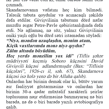
çıxmadı.
Skandarnovanın vəfatını heç kim bilmədi.
Tələsik tabuta qoydular və acınacaqlı şəkildə
dəfn etdilər. Givişvilinin tabutunu dörd nəfər
muzdlu əsgər Petre-Pavle qəbiristanlığında dəfn
etdi. Nə ağlamaq, nə söz, yalnız Givişvilinin
oniki yaşlı oğlu bu dörd sətri istəmədən söylədi:
“Niyə, məndən uzaqlaşdın, mənim atam,
Kiçik vaxtlarımda mənə niyə qıydın?
Zülm altında böyüdüm,
Heç yerdə mənzilim yox idi”
(Tiflis şəhər
müdriyyəti keçmiş Soboro küçəsini David
Givişvili küçəsi adlandırmışdır (Bax: “Tiflisin
küçələri”, 1926-cı il, səh. 67), Skandarnova
küçəsi isə hələ yenə də bir Allaha qalıb).
Onlardan hər birinin demək olar ki, bütöv yarım
əsr fəaliyyət göstərməsinə və onlardan hər
birinin 30-a qədər müxtəlif xarakterli şeirlər
toplusunun nəşr etdirməsinə baxmayaraq nə biri
barədə, nə də o biri barədə yazılı avtobioqrafiya
qalıb.