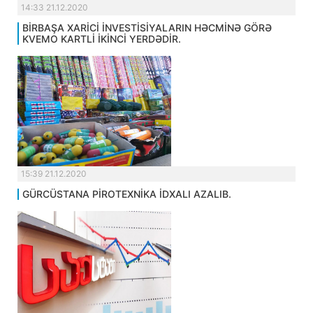
14:33 21.12.2020
BİRBAŞA XARİCİ İNVESTİSİYALARIN HƏCMİNƏ GÖRƏ
KVEMO KARTLİ İKİNCİ YERDƏDİR.
15:39 21.12.2020
GÜRCÜSTANA PİROTEXNİKA İDXALI AZALIB.