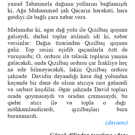
yaxud Tabaxmela dağının yollarını bağlamışdı
ki, Ağa Məhəmməd şah Qacarın hərəkəti, hara
getdiyi ilə bağlı çara xəbər verə.
Məlumdur ki, əgər dağ yolu ilə Qızılbaş qoşunu
gəlsəydi, dərhal toplar atılmalı idi ki, xəbər
versinlər: Dağın üzərindən Qızılbaş qoşunu
gəlir. Top səsini eşidib qaçanlarla özü də
vuruşurdu; O, ordusu ilə tələsik topların yanına
gələcəkdi, onda Qızılbaş ordusu çar İrakliyə heç
nə edə bilməyəcəkdi, lakin Qızılbaş ordusu
şahzadə Davidin dayandığı kəsə dağ yolundan
keçəndə bir dənə də olsun atıcıya rast gəlmədi
və sərbəst keçdilər. Əgər şahzadə David topları
orada qoymasaydı və oradan çıxmasaydı, bu
qədər atıcı ilə və topla o dağı
möhkəmləndirərdi, qızılbaşları bura
buraxmazdı.
(davamı)
Gürcü dilindən tərcümə edən: