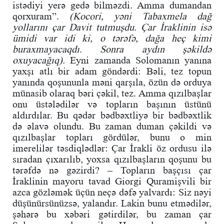
istədiyi yerə gedə bilməzdi. Amma dumandan
qorxuram”.
(Kocori, yəni Tabaxmela dağ
yollarını çar Davit tutmuşdu. Çar İraklinin isə
ümidi var idi ki, o tərəfə, dağa heç kimi
buraxmayacaqdı. Sonra aydın şəkildə
oxuyacağıq).
Eyni zamanda Solomanın yanına
yaxşı atlı bir adam göndərdi: Bəli, tez topun
yanında qoşununla məni qarşıla, özün də orduya
münasib olaraq bəri çəkil, tez. Amma qızılbaşlar
onu üstələdilər və topların başının üstünü
aldırdılar. Bu qədər bədbəxtliyə bir bədbəxtlik
də əlavə olundu. Bu zaman duman çəkildi və
qızılbaşlar topları gördülər, bunu o min
imerelilər təsdiqlədlər: Çar İrakli öz ordusu ilə
sıradan çıxarılıb, yoxsa qızılbaşların qoşunu bu
tərəfdə nə gəzirdi? – Topların başçısı çar
İraklinin mayoru tavad Giorgi Quramişvili bir
azca gözləmək üçün neçə dəfə yalvardı: Siz nəyi
düşünürsünüzsə, yalandır. Lakin bunu etmədilər,
şəhərə bu xəbəri gətirdilər, bu zaman çar