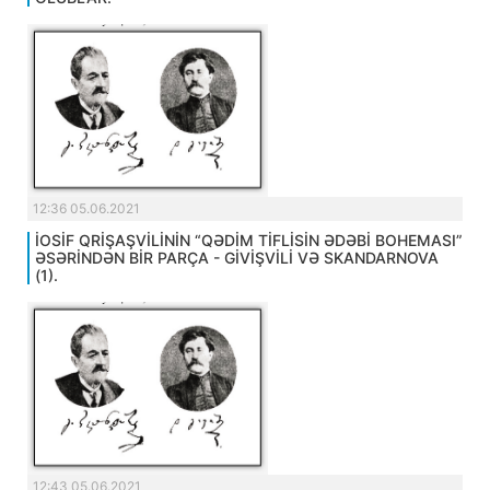
12:36 05.06.2021
İOSİF QRİŞAŞVİLİNİN “QƏDİM TİFLİSİN ƏDƏBİ BOHEMASI”
ƏSƏRİNDƏN BİR PARÇA - GİVİŞVİLİ VƏ SKANDARNOVA
(1).
12:43 05.06.2021