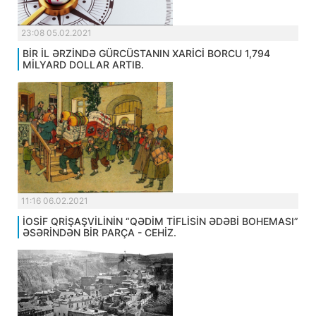
23:08 05.02.2021
BİR İL ƏRZİNDƏ GÜRCÜSTANIN XARİCİ BORCU 1,794
MİLYARD DOLLAR ARTIB.
11:16 06.02.2021
İOSİF QRİŞAŞVİLİNİN “QƏDİM TİFLİSİN ƏDƏBİ BOHEMASI”
ƏSƏRİNDƏN BİR PARÇA - CEHİZ.