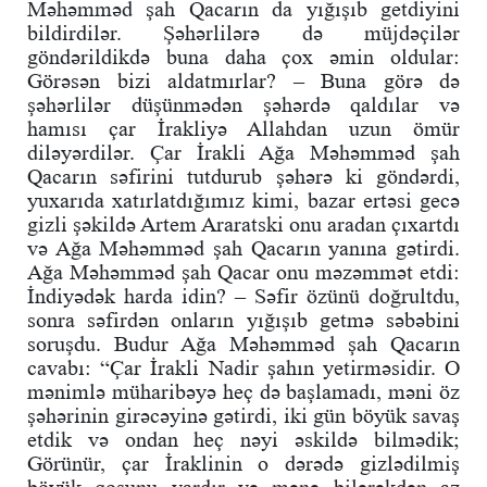
Məhəmməd şah Qacarın da yığışıb getdiyini
bildirdilər. Şəhərlilərə də müjdəçilər
göndərildikdə buna daha çox əmin oldular:
Görəsən bizi aldatmırlar? – Buna görə də
şəhərlilər düşünmədən şəhərdə qaldılar və
hamısı çar İrakliyə Allahdan uzun ömür
diləyərdilər. Çar İrakli Ağa Məhəmməd şah
Qacarın səfirini tutdurub şəhərə ki göndərdi,
yuxarıda xatırlatdığımız kimi, bazar ertəsi gecə
gizli şəkildə Artem Araratski onu aradan çıxartdı
və Ağa Məhəmməd şah Qacarın yanına gətirdi.
Ağa Məhəmməd şah Qacar onu məzəmmət etdi:
İndiyədək harda idin? – Səfir özünü doğrultdu,
sonra səfirdən onların yığışıb getmə səbəbini
soruşdu. Budur Ağa Məhəmməd şah Qacarın
cavabı: “Çar İrakli Nadir şahın yetirməsidir. O
mənimlə müharibəyə heç də başlamadı, məni öz
şəhərinin girəcəyinə gətirdi, iki gün böyük savaş
etdik və ondan heç nəyi əskildə bilmədik;
Görünür, çar İraklinin o dərədə gizlədilmiş
böyük qoşunu vardır və mənə bilərəkdən az