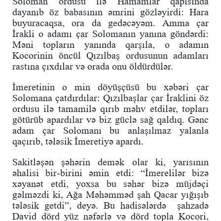
Soloman ordusu ilə Hamamlar qapısında
dayanıb öz babasının əmrini gözləyirdi: Hara
buyuracaqsa, ora da gedəcəyəm. Amma çar
İrakli o adamı çar Solomanın yanına göndərdi:
Məni topların yanında qarşıla, o adamın
Kocorinin öncül Qızılbaş ordusunun adamları
rastına çıxdılar və orada onu öldürdülər.
İmeretinin o min döyüşçüsü bu xəbəri çar
Solomana çatdırdılar: Qızılbaşlar çar İraklini öz
ordusu ilə tamamilə qırıb məhv etdilər, topları
götürüb apardılar və biz güclə sağ qaldıq. Gənc
adam çar Solomanı bu anlaşılmaz yalanla
qaçırıb, tələsik İmeretiyə apardı.
Sakitləşən şəhərin demək olar ki, yarısının
əhalisi bir-birini əmin etdi: “İmerelilər bizə
xəyanət etdi, yoxsa bu səhər bizə müjdəçi
gəlməzdi ki, Ağa Məhəmməd şah Qacar yığışıb
tələsik getdi”, deyə. Bu hadisələrdə şahzadə
David dörd yüz nəfərlə və dörd topla Kocori,