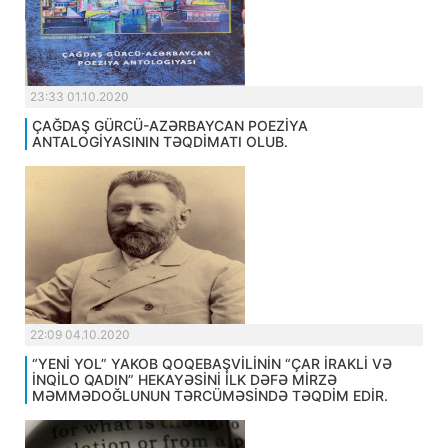
23:33 01.10.2020
ÇAĞDAŞ GÜRCÜ-AZƏRBAYCAN POEZİYA
ANTALOGİYASININ TƏQDİMATI OLUB.
22:09 04.10.2020
“YENİ YOL” YAKOB QOQEBAŞVİLİNİN “ÇAR İRAKLİ VƏ
İNQİLO QADIN” HEKAYƏSİNİ İLK DƏFƏ MİRZƏ
MƏMMƏDOĞLUNUN TƏRCÜMƏSİNDƏ TƏQDİM EDİR.