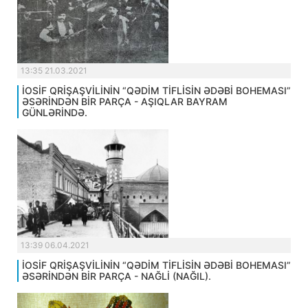
13:35 21.03.2021
İOSİF QRİŞAŞVİLİNİN “QƏDİM TİFLİSİN ƏDƏBİ BOHEMASI”
ƏSƏRİNDƏN BİR PARÇA - AŞIQLAR BAYRAM
GÜNLƏRİNDƏ.
13:39 06.04.2021
İOSİF QRİŞAŞVİLİNİN “QƏDİM TİFLİSİN ƏDƏBİ BOHEMASI”
ƏSƏRİNDƏN BİR PARÇA - NAĞLİ (NAĞIL).