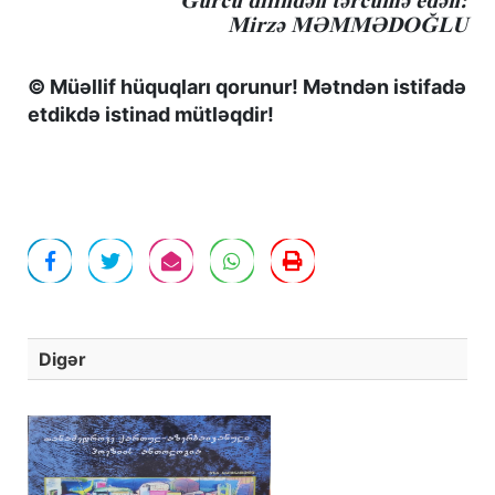
Mirzə MƏMMƏDOĞLU
© Müəllif hüquqları qorunur! Mətndən istifadə
etdikdə istinad mütləqdir!
Digər