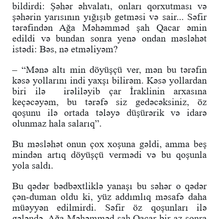
bildirdi: Şəhər əhvalatı, onları qorxutması və
şəhərin yarısının yığışıb getməsi və sair... Səfir
tərəfindən Ağa Məhəmməd şah Qacar əmin
edildi və bundan sonra yenə ondan məsləhət
istədi: Bəs, nə etməliyəm?
– “Mənə altı min döyüşçü ver, mən bu tərəfin
kəsə yollarını indi yaxşı bilirəm. Kəsə yollardan
biri ilə irəliləyib çar İraklinin arxasına
keçəcəyəm, bu tərəfə siz gedəcəksiniz, öz
qoşunu ilə ortada tələyə düşürərik və idarə
olunmaz hala salarıq”.
Bu məsləhət onun çox xoşuna gəldi, amma beş
mindən artıq döyüşçü vermədi və bu qoşunla
yola saldı.
Bu qədər bədbəxtliklə yanaşı bu səhər o qədər
çən-duman oldu ki, yüz addımlıq məsafə daha
müəyyən edilmirdi. Səfir öz qoşunları ilə
gələndə, Ağa Məhəmməd şah Qacar bir az sonra