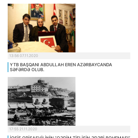
13:56 07.11.2020
YTB BAŞQANI ABDULLAH EREN AZƏRBAYCANDA
SƏFƏRDƏ OLUB.
17:55 21.11.2020
İOSİF QRİŞAŞVİLİNİN “QƏDİM TİFLİSİN ƏDƏBİ BOHEMASI”