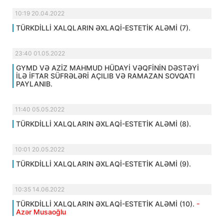
10:19 20.04.2022
TÜRKDİLLİ XALQLARIN ƏXLAQİ-ESTETİK ALƏMİ (7).
23:40 01.05.2022
GYMD VƏ AZİZ MAHMUD HÜDAYİ VƏQFİNİN DƏSTƏYİ
İLƏ İFTAR SÜFRƏLƏRİ AÇILIB VƏ RAMAZAN SOVQATI
PAYLANIB.
11:40 05.05.2022
TÜRKDİLLİ XALQLARIN ƏXLAQİ-ESTETİK ALƏMİ (8).
10:01 20.05.2022
TÜRKDİLLİ XALQLARIN ƏXLAQİ-ESTETİK ALƏMİ (9).
10:35 14.06.2022
TÜRKDİLLİ XALQLARIN ƏXLAQİ-ESTETİK ALƏMİ (10).
-
Azər Musaoğlu