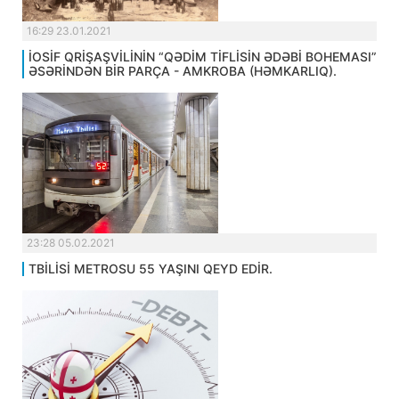
16:29 23.01.2021
İOSİF QRİŞAŞVİLİNİN “QƏDİM TİFLİSİN ƏDƏBİ BOHEMASI”
ƏSƏRİNDƏN BİR PARÇA - AMKROBA (HƏMKARLIQ).
23:28 05.02.2021
TBİLİSİ METROSU 55 YAŞINI QEYD EDİR.