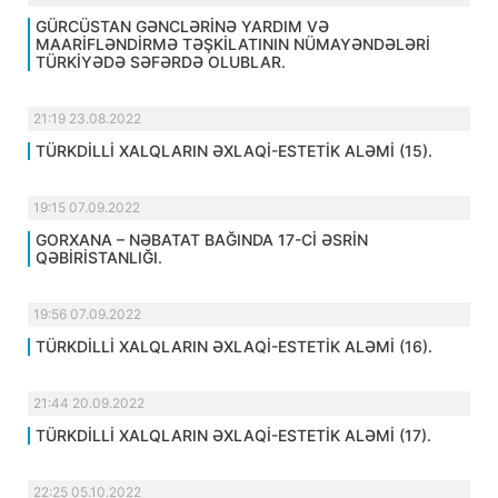
GÜRCÜSTAN GƏNCLƏRİNƏ YARDIM VƏ
MAARİFLƏNDİRMƏ TƏŞKİLATININ NÜMAYƏNDƏLƏRİ
TÜRKİYƏDƏ SƏFƏRDƏ OLUBLAR.
21:19 23.08.2022
TÜRKDİLLİ XALQLARIN ƏXLAQİ-ESTETİK ALƏMİ (15).
19:15 07.09.2022
GORXANA – NƏBATAT BAĞINDA 17-Cİ ƏSRİN
QƏBİRİSTANLIĞI.
19:56 07.09.2022
TÜRKDİLLİ XALQLARIN ƏXLAQİ-ESTETİK ALƏMİ (16).
21:44 20.09.2022
TÜRKDİLLİ XALQLARIN ƏXLAQİ-ESTETİK ALƏMİ (17).
22:25 05.10.2022