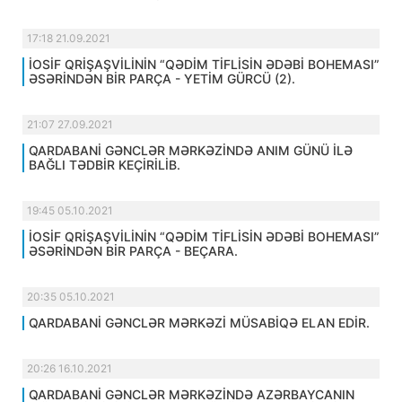
17:18 21.09.2021
İOSİF QRİŞAŞVİLİNİN “QƏDİM TİFLİSİN ƏDƏBİ BOHEMASI”
ƏSƏRİNDƏN BİR PARÇA - YETİM GÜRCÜ (2).
21:07 27.09.2021
QARDABANİ GƏNCLƏR MƏRKƏZİNDƏ ANIM GÜNÜ İLƏ
BAĞLI TƏDBİR KEÇİRİLİB.
19:45 05.10.2021
İOSİF QRİŞAŞVİLİNİN “QƏDİM TİFLİSİN ƏDƏBİ BOHEMASI”
ƏSƏRİNDƏN BİR PARÇA - BEÇARA.
20:35 05.10.2021
QARDABANİ GƏNCLƏR MƏRKƏZİ MÜSABİQƏ ELAN EDİR.
20:26 16.10.2021
QARDABANİ GƏNCLƏR MƏRKƏZİNDƏ AZƏRBAYCANIN