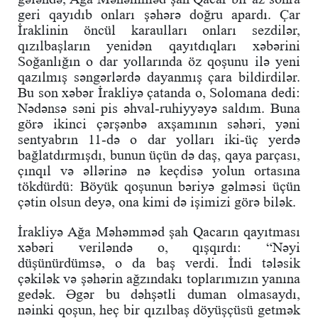
geri qayıdıb onları şəhərə doğru apardı. Çar
İraklinin öncül karaulları onları sezdilər,
qızılbaşların yenidən qayıtdıqları xəbərini
Soğanlığın o dar yollarında öz qoşunu ilə yeni
qazılmış səngərlərdə dayanmış çara bildirdilər.
Bu son xəbər İrakliyə çatanda o, Solomana dedi:
Nədənsə səni pis əhval-ruhiyyəyə saldım. Buna
görə ikinci çərşənbə axşamının səhəri, yəni
sentyabrın 11-də o dar yolları iki-üç yerdə
bağlatdırmışdı, bunun üçün də daş, qaya parçası,
çınqıl və əllərinə nə keçdisə yolun ortasına
tökdürdü: Böyük qoşunun bəriyə gəlməsi üçün
çətin olsun deyə, ona kimi də işimizi görə bilək.
İrakliyə Ağa Məhəmməd şah Qacarın qayıtması
xəbəri veriləndə o, qışqırdı: “Nəyi
düşünürdümsə, o da baş verdi. İndi tələsik
çəkilək və şəhərin ağzındakı toplarımızın yanına
gedək. Əgər bu dəhşətli duman olmasaydı,
nəinki qoşun, heç bir qızılbaş döyüşçüsü getmək