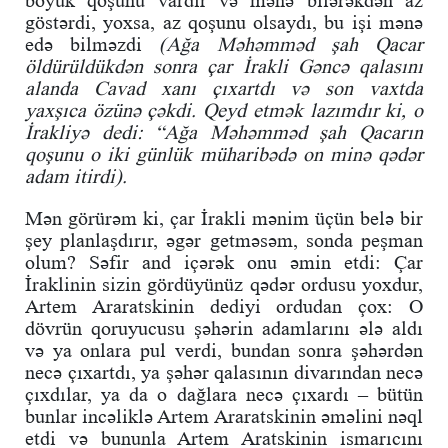
göstərdi, yoxsa, az qoşunu olsaydı, bu işi mənə
edə bilməzdi
(Ağa Məhəmməd şah Qacar
öldürüldükdən sonra çar İrakli Gəncə qalasını
alanda Cavad xanı çıxartdı və son vaxtda
yaxşıca özünə çəkdi. Qeyd etmək lazımdır ki, o
İrakliyə dedi: “Ağa Məhəmməd şah Qacarın
qoşunu o iki günlük müharibədə on minə qədər
adam itirdi).
Mən görürəm ki, çar İrakli mənim üçün belə bir
şey planlaşdırır, əgər getməsəm, sonda peşman
olum? Səfir and içərək onu əmin etdi: Çar
İraklinin sizin gördüyünüz qədər ordusu yoxdur,
Artem Araratskinin dediyi ordudan çox: O
dövrün qoruyucusu şəhərin adamlarını ələ aldı
və ya onlara pul verdi, bundan sonra şəhərdən
necə çıxartdı, ya şəhər qalasının divarından necə
çıxdılar, ya da o dağlara necə çıxardı – bütün
bunlar incəliklə Artem Araratskinin əməlini nəql
etdi və bununla Artem Aratskinin ismarıcını