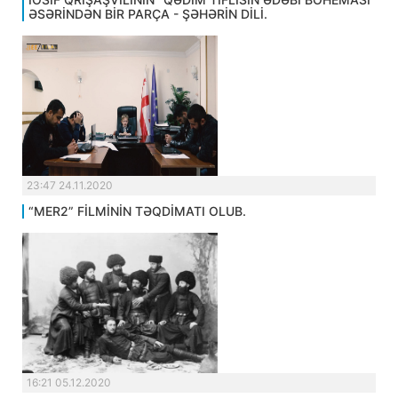
ƏSƏRİNDƏN BİR PARÇA - ŞƏHƏRİN DİLİ.
23:47 24.11.2020
“MER2” FİLMİNİN TƏQDİMATI OLUB.
16:21 05.12.2020