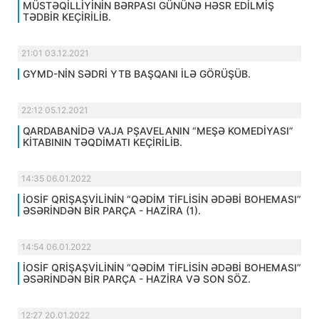
MÜSTƏQİLLİYİNİN BƏRPASI GÜNÜNƏ HƏSR EDİLMİŞ
TƏDBİR KEÇİRİLİB.
21:01 03.12.2021
GYMD-NİN SƏDRİ YTB BAŞQANI İLƏ GÖRÜŞÜB.
22:12 05.12.2021
QARDABANİDƏ VAJA PŞAVELANIN “MEŞƏ KOMEDİYASI”
KİTABININ TƏQDİMATI KEÇİRİLİB.
14:35 06.01.2022
İOSİF QRİŞAŞVİLİNİN “QƏDİM TİFLİSİN ƏDƏBİ BOHEMASI”
ƏSƏRİNDƏN BİR PARÇA - HAZİRA (1).
14:54 06.01.2022
İOSİF QRİŞAŞVİLİNİN “QƏDİM TİFLİSİN ƏDƏBİ BOHEMASI”
ƏSƏRİNDƏN BİR PARÇA - HAZİRA VƏ SON SÖZ.
12:27 20.01.2022