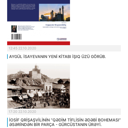
12:45 22.10.2020
AYGÜL İSAYEVANIN YENİ KİTABI İŞIQ ÜZÜ GÖRÜB.
17:20 22.10.2020
İOSİF QRİŞAŞVİLİNİN “QƏDİM TİFLİSİN ƏDƏBİ BOHEMASI”
ƏSƏRİNDƏN BİR PARÇA - GÜRCÜSTANIN ÜRƏYİ.