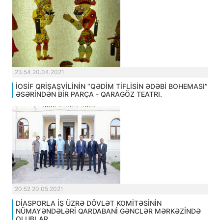
23:54 20.04.2021
İOSİF QRİŞAŞVİLİNİN “QƏDİM TİFLİSİN ƏDƏBİ BOHEMASI”
ƏSƏRİNDƏN BİR PARÇA - QARAGÖZ TEATRI.
20:52 20.05.2021
DİASPORLA İŞ ÜZRƏ DÖVLƏT KOMİTƏSİNİN
NÜMAYƏNDƏLƏRİ QARDABANİ GƏNCLƏR MƏRKƏZİNDƏ
OLUBLAR.