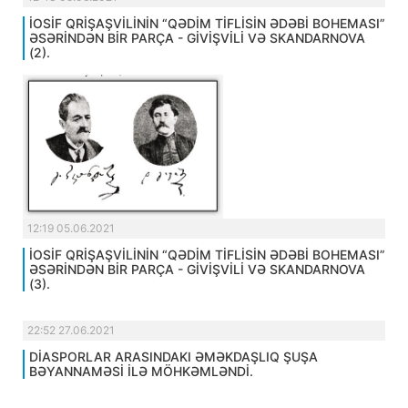
İOSİF QRİŞAŞVİLİNİN “QƏDİM TİFLİSİN ƏDƏBİ BOHEMASI”
ƏSƏRİNDƏN BİR PARÇA - GİVİŞVİLİ VƏ SKANDARNOVA
(2).
12:19 05.06.2021
İOSİF QRİŞAŞVİLİNİN “QƏDİM TİFLİSİN ƏDƏBİ BOHEMASI”
ƏSƏRİNDƏN BİR PARÇA - GİVİŞVİLİ VƏ SKANDARNOVA
(3).
22:52 27.06.2021
DİASPORLAR ARASINDAKI ƏMƏKDAŞLIQ ŞUŞA
BƏYANNAMƏSİ İLƏ MÖHKƏMLƏNDİ.