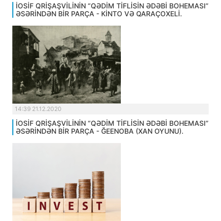
İOSİF QRİŞAŞVİLİNİN “QƏDİM TİFLİSİN ƏDƏBİ BOHEMASI”
ƏSƏRİNDƏN BİR PARÇA - KİNTO VƏ QARAÇOXELİ.
14:39 21.12.2020
İOSİF QRİŞAŞVİLİNİN “QƏDİM TİFLİSİN ƏDƏBİ BOHEMASI”
ƏSƏRİNDƏN BİR PARÇA - ĞEENOBA (XAN OYUNU).