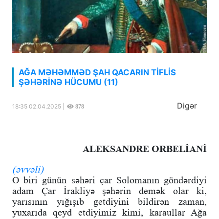
AĞA MƏHƏMMƏD ŞAH QACARIN TİFLİS
ŞƏHƏRİNƏ HÜCUMU (11)
Digər
18:35 02.04.2025 |
878
ALEKSANDRE ORBELİANİ
(əvvəli)
O biri günün səhəri çar Solomanın göndərdiyi
adam Çar İrakliyə şəhərin demək olar ki,
yarısının yığışıb getdiyini bildirən zaman,
yuxarıda qeyd etdiyimiz kimi, karaullar Ağa