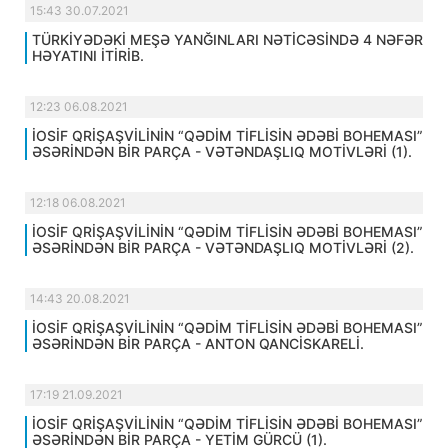
15:43 30.07.2021
TÜRKİYƏDƏKİ MEŞƏ YANĞINLARI NƏTİCƏSİNDƏ 4 NƏFƏR
HƏYATINI İTİRİB.
12:23 06.08.2021
İOSİF QRİŞAŞVİLİNİN “QƏDİM TİFLİSİN ƏDƏBİ BOHEMASI”
ƏSƏRİNDƏN BİR PARÇA - VƏTƏNDAŞLIQ MOTİVLƏRİ (1).
12:18 06.08.2021
İOSİF QRİŞAŞVİLİNİN “QƏDİM TİFLİSİN ƏDƏBİ BOHEMASI”
ƏSƏRİNDƏN BİR PARÇA - VƏTƏNDAŞLIQ MOTİVLƏRİ (2).
14:43 20.08.2021
İOSİF QRİŞAŞVİLİNİN “QƏDİM TİFLİSİN ƏDƏBİ BOHEMASI”
ƏSƏRİNDƏN BİR PARÇA - ANTON QANCİSKARELİ.
17:19 21.09.2021
İOSİF QRİŞAŞVİLİNİN “QƏDİM TİFLİSİN ƏDƏBİ BOHEMASI”
ƏSƏRİNDƏN BİR PARÇA - YETİM GÜRCÜ (1).