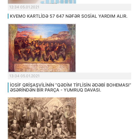
12:34 05.01.2021
KVEMO KARTLİDƏ 57 647 NƏFƏR SOSİAL YARDIM ALIR.
13:34 05.01.2021
İOSİF QRİŞAŞVİLİNİN “QƏDİM TİFLİSİN ƏDƏBİ BOHEMASI”
ƏSƏRİNDƏN BİR PARÇA - YUMRUQ DAVASI.