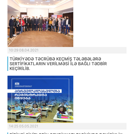
10:29 08.04.2021
TÜRKİYƏDƏ TƏCRÜBƏ KEÇMİŞ TƏLƏBƏLƏRƏ
SERTİFİKATLARIN VERİLMƏSİ İLƏ BAĞLI TƏDBİR
KEÇİRİLİB.
14:25 05.05.2021