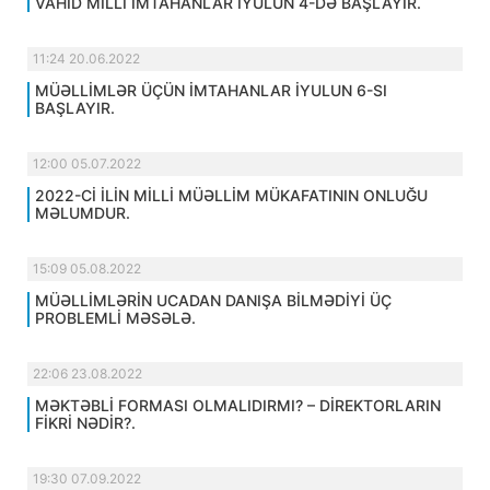
VAHİD MİLLİ İMTAHANLAR İYULUN 4-DƏ BAŞLAYIR.
11:24 20.06.2022
MÜƏLLİMLƏR ÜÇÜN İMTAHANLAR İYULUN 6-SI
BAŞLAYIR.
12:00 05.07.2022
2022-Cİ İLİN MİLLİ MÜƏLLİM MÜKAFATININ ONLUĞU
MƏLUMDUR.
15:09 05.08.2022
MÜƏLLİMLƏRİN UCADAN DANIŞA BİLMƏDİYİ ÜÇ
PROBLEMLİ MƏSƏLƏ.
22:06 23.08.2022
MƏKTƏBLİ FORMASI OLMALIDIRMI? – DİREKTORLARIN
FİKRİ NƏDİR?.
19:30 07.09.2022