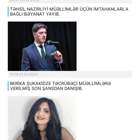
TƏHSİL NAZİRLİYİ MÜƏLLİMLƏR ÜÇÜN İMTAHANLARLA
BAĞLI BƏYANAT YAYIB.
15:18 21.12.2020
BERİKA ŞUKAKİDZE TƏCRÜBƏÇİ MÜƏLLİMLƏRƏ
VERİLMİŞ SON ŞANSDAN DANIŞIB.