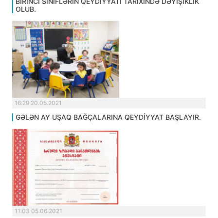
BİRİNCİ SİNİFLƏRİN QEYDİYYATI TARİXİNDƏ DƏYİŞİKLİK
OLUB.
16:29 20.05.2021
GƏLƏN AY UŞAQ BAĞÇALARINA QEYDİYYAT BAŞLAYIR.
11:03 05.06.2021