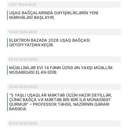
12:51 16.04.2023
UŞAQ BAĞÇALARINDA DƏYİŞİKLİKLƏRİN YENİ
MƏRHƏLƏSİ BAŞLAYIR.
13:42 16.04.2023
ELEKTRON BAZADA 2028 UŞAQ BAĞÇASI
QEYDİYYATDAN KEÇİB.
22:44 02.05.2023
MÜƏLLİMLƏR EVİ 14 FƏNN ÜZRƏ ƏN YAXŞI MÜƏLLİM
MÜSABİQƏSİ ELAN EDİB.
22:42 02.05.2023
“5 YAŞLI UŞAQLAR MƏKTƏB ÜÇÜN HAZIR DEYİLLƏR,
ÇÜNKİ BAĞÇA VƏ MƏKTƏB BİR-BİRİ İLƏ MÜNASİBƏT
QURMUR” – PROFESSOR TƏHSİL NAZİRİNİN QƏRARI
BARƏDƏ.
22:53 02.05.2023