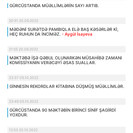
GÜRCÜSTANDA MÜƏLLİMLƏRİN SAYI ARTIB.
20:51 20.09.2022
MƏDƏNİ SURƏTDƏ PAMBIQLA ELƏ BAŞ KƏSƏRLƏR Kİ,
HEÇ RUHUN DA İNCİMƏZ.
- Aygül İsayeva
21:55 20.09.2022
MƏKTƏBƏ İŞƏ QƏBUL OLUNARKƏN MÜSAHİBƏ ZAMANI
KOMİSSİYANIN VERƏCƏYİ ƏSAS SUALLAR.
23:37 05.10.2022
GİNNESİN REKORDLAR KİTABINA DÜŞMÜŞ MÜƏLLİMLƏR.
23:49 05.10.2022
GÜRCÜSTANDA 90 MƏKTƏBİN BİRİNCİ SİNİF ŞAGİRDİ
YOXDUR.
12:53 20.10.2022