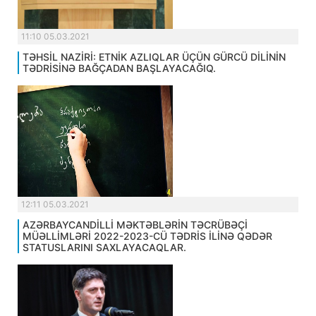
11:10 05.03.2021
TƏHSİL NAZİRİ: ETNİK AZLIQLAR ÜÇÜN GÜRCÜ DİLİNİN
TƏDRİSİNƏ BAĞÇADAN BAŞLAYACAĞIQ.
12:11 05.03.2021
AZƏRBAYCANDİLLİ MƏKTƏBLƏRİN TƏCRÜBƏÇİ
MÜƏLLİMLƏRİ 2022-2023-CÜ TƏDRİS İLİNƏ QƏDƏR
STATUSLARINI SAXLAYACAQLAR.