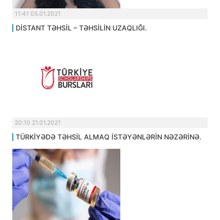
11:41 05.01.2021
DİSTANT TƏHSİL – TƏHSİLİN UZAQLIĞI.
20:10 21.01.2021
TÜRKİYƏDƏ TƏHSİL ALMAQ İSTƏYƏNLƏRİN NƏZƏRİNƏ.