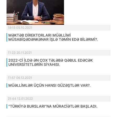
19:15 05.10.2021
MƏKTƏB DİREKTORLARI MÜƏLLİMİ
MÜSABİQƏDƏNKƏNAR İŞLƏ TƏMİN EDƏ BİLƏRMİ?.
11:23 20.11.2021
2022-Cİ İLDƏ ƏN ÇOX TƏLƏBƏ QƏBUL EDƏCƏK
UNİVERSİTETLƏRİN SİYAHISI.
11:57 06.12.2021
MÜƏLLİMLƏR ÜÇÜN HANSI GÜZƏŞTLƏR VAR?.
21:44 12.01.2022
“TÜRKİYƏ BURSLARI”NA MÜRACİƏTLƏR BAŞLADI.