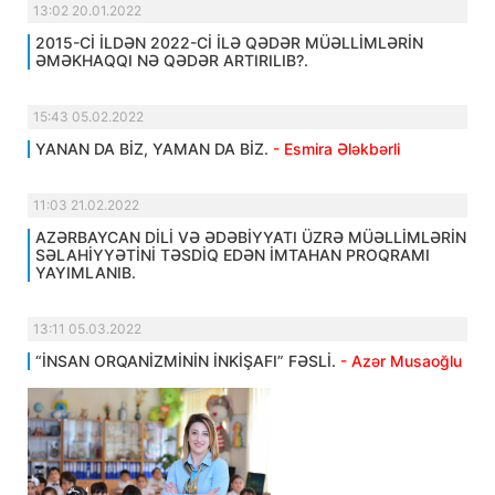
13:02 20.01.2022
2015-Cİ İLDƏN 2022-Cİ İLƏ QƏDƏR MÜƏLLİMLƏRİN
ƏMƏKHAQQI NƏ QƏDƏR ARTIRILIB?.
15:43 05.02.2022
YANAN DA BİZ, YAMAN DA BİZ.
- Esmira Ələkbərli
11:03 21.02.2022
AZƏRBAYCAN DİLİ VƏ ƏDƏBİYYATI ÜZRƏ MÜƏLLİMLƏRİN
SƏLAHİYYƏTİNİ TƏSDİQ EDƏN İMTAHAN PROQRAMI
YAYIMLANIB.
13:11 05.03.2022
“İNSAN ORQANİZMİNİN İNKİŞAFI” FƏSLİ.
- Azər Musaoğlu