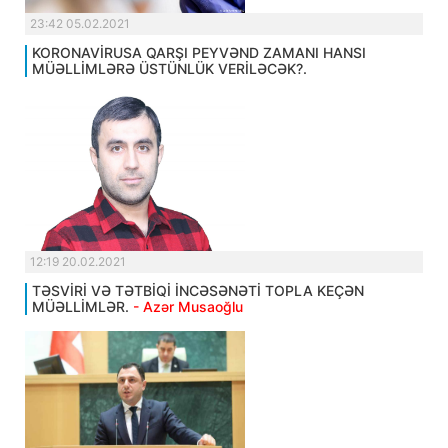
23:42 05.02.2021
KORONAVİRUSA QARŞI PEYVƏND ZAMANI HANSI
MÜƏLLİMLƏRƏ ÜSTÜNLÜK VERİLƏCƏK?.
12:19 20.02.2021
TƏSVİRİ VƏ TƏTBİQİ İNCƏSƏNƏTİ TOPLA KEÇƏN
MÜƏLLİMLƏR.
- Azər Musaoğlu