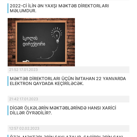
2022-Cİ İLİN ƏN YAXŞI MƏKTƏB DİREKTORLARI
MƏLUMDUR.
21:52 17.01.2023
MƏKTƏB DİREKTORLARI ÜÇÜN İMTAHAN 22 YANVARDA
ELEKTRON QAYDADA KEÇİRİLƏCƏK.
21:42 17.01.2023
DİGƏR ÖLKƏLƏRİN MƏKTƏBLƏRİNDƏ HANSI XARİCİ
DİLLƏR ÖYRƏDİLİR?.
12:57 02.02.2023