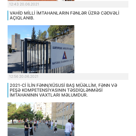
12:43 20.06.2021
VAHİD MİLLİ İMTAHANLARIN FƏNLƏR ÜZRƏ CƏDVƏLİ
AÇIQLANIB.
12:56 20.06.2021
2021-Cİ İLİN FƏNN/XÜSUSİ BAŞ MÜƏLLİM, FƏNN VƏ
PEŞƏ KOMPETENSİYASININ TƏSDİQLƏNMƏSİ
İMTAHANININ VAXTLARI MƏLUMDUR.