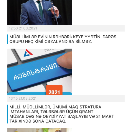
12:50 21.03.2021
MÜƏLLİMLƏR EVİNİN RƏHBƏRİ: KEYFİYYƏTİN İDARƏSİ
QRUPU HEÇ KİMİ CƏZALANDIRA BİLMƏZ.
13:15 21.03.2021
MİLLİ, MÜƏLLİMLƏR, ÜMUMİ MAQİSTRATURA
İMTAHANLARI, TƏLƏBƏLƏR ÜÇÜN QRANT
MÜSABİQƏSİNƏ QEYDİYYAT BAŞLAYIB VƏ 31 MART
TARİXİNDƏ SONA ÇATACAQ.