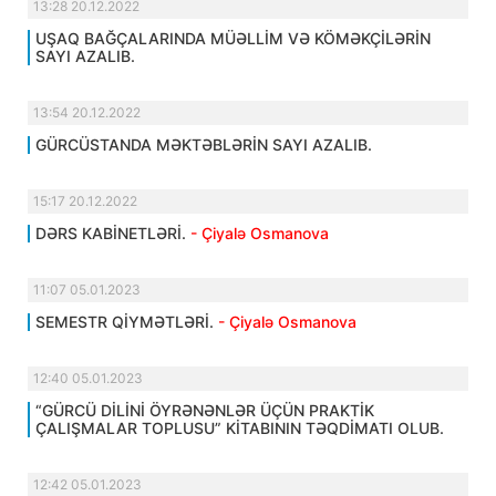
13:28 20.12.2022
UŞAQ BAĞÇALARINDA MÜƏLLİM VƏ KÖMƏKÇİLƏRİN
SAYI AZALIB.
13:54 20.12.2022
GÜRCÜSTANDA MƏKTƏBLƏRİN SAYI AZALIB.
15:17 20.12.2022
DƏRS KABİNETLƏRİ.
- Çiyalə Osmanova
11:07 05.01.2023
SEMESTR QİYMƏTLƏRİ.
- Çiyalə Osmanova
12:40 05.01.2023
“GÜRCÜ DİLİNİ ÖYRƏNƏNLƏR ÜÇÜN PRAKTİK
ÇALIŞMALAR TOPLUSU” KİTABININ TƏQDİMATI OLUB.
12:42 05.01.2023