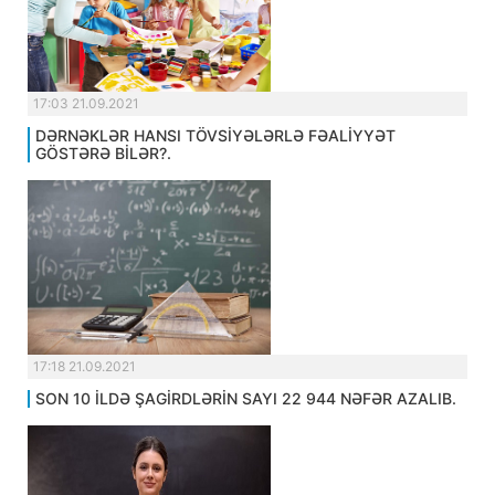
17:03 21.09.2021
DƏRNƏKLƏR HANSI TÖVSİYƏLƏRLƏ FƏALİYYƏT
GÖSTƏRƏ BİLƏR?.
17:18 21.09.2021
SON 10 İLDƏ ŞAGİRDLƏRİN SAYI 22 944 NƏFƏR AZALIB.