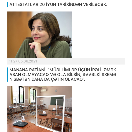
ATTESTATLAR 20 İYUN TARİXİNDƏN VERİLƏCƏK.
11:27 05.06.2021
MANANA RATİANİ: “MÜƏLLİMLƏR ÜÇÜN İRƏLİLƏMƏK
ASAN OLMAYACAQ VƏ OLA BİLSİN, ƏVVƏLKİ SXEMƏ
NİSBƏTƏN DAHA DA ÇƏTİN OLACAQ”.