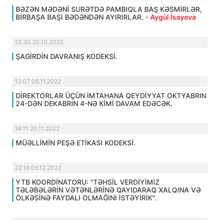
BƏZƏN MƏDƏNİ SURƏTDƏ PAMBIQLA BAŞ KƏSMİRLƏR,
BİRBAŞA BAŞI BƏDƏNDƏN AYIRIRLAR.
- Aygül İsayeva
13:30 20.10.2022
ŞAGİRDİN DAVRANIŞ KODEKSİ.
12:07 06.11.2022
DİREKTORLAR ÜÇÜN İMTAHANA QEYDİYYAT OKTYABRIN
24-DƏN DEKABRIN 4-NƏ KİMİ DAVAM EDƏCƏK.
19:11 20.11.2022
MÜƏLLİMİN PEŞƏ ETİKASI KODEKSİ.
22:16 05.12.2022
YTB KOORDİNATORU: "TƏHSİL VERDİYİMİZ
TƏLƏBƏLƏRİN VƏTƏNLƏRİNƏ QAYIDARAQ XALQINA VƏ
ÖLKƏSİNƏ FAYDALI OLMAĞINI İSTƏYİRİK".