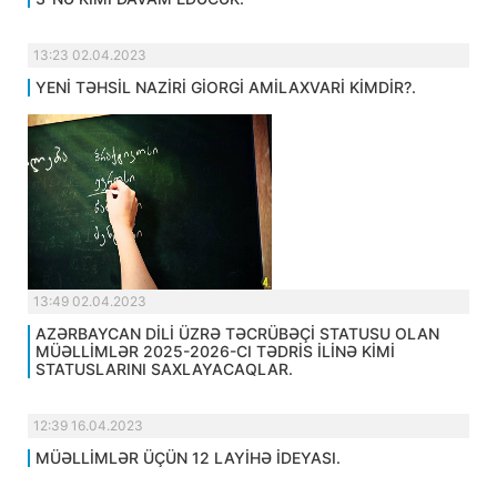
13:23 02.04.2023
YENİ TƏHSİL NAZİRİ GİORGİ AMİLAXVARİ KİMDİR?.
13:49 02.04.2023
AZƏRBAYCAN DİLİ ÜZRƏ TƏCRÜBƏÇİ STATUSU OLAN
MÜƏLLİMLƏR 2025-2026-CI TƏDRİS İLİNƏ KİMİ
STATUSLARINI SAXLAYACAQLAR.
12:39 16.04.2023
MÜƏLLİMLƏR ÜÇÜN 12 LAYİHƏ İDEYASI.