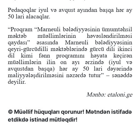
Pedaqoqlar iyul və avqust ayından başqa hər ay
50 lari alacaqlar.
“Proqram “Marneuli bələdiyyəsinin ümumtəhsil
məktəb müəllimlərinin həvəsləndirilməsi
qaydası” əsasında Marneuli bələdiyyəsinin
qeyri-gürcüdilli məktəblərində gürcü dili ikinci
dil kimi fənn proqramını həyata keçirən
müəllimlərin ilin on ayı ərzində (iyul və
avqustdan başqa) hər ay 50 lari dəyərində
maliyyələşdirilməsini nəzərdə tutur” – sənəddə
deyilir.
Mənbə: etaloni.ge
© Müəllif hüquqları qorunur! Mətndən istifadə
etdikdə istinad mütləqdir!