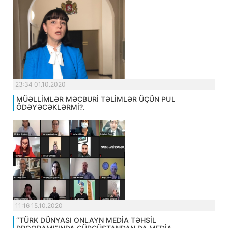
23:34 01.10.2020
MÜƏLLİMLƏR MƏCBURİ TƏLİMLƏR ÜÇÜN PUL
ÖDƏYƏCƏKLƏRMİ?.
11:16 15.10.2020
“TÜRK DÜNYASI ONLAYN MEDİA TƏHSİL