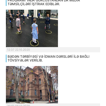
PROQRAMI”INDA GÜRCÜSTANDAN DA MEDİA
TƏMSİLÇİLƏRİ İŞTİRAK EDİBLƏR.
12:37 22.10.2020
BƏDƏN TƏRBİYƏSİ VƏ İDMAN DƏRSLƏRİ İLƏ BAĞLI
TÖVSİYƏLƏR VERİLİB.
20:51 05.12.2020