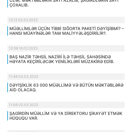
ÖZƏL MƏKTƏBLƏRİN SAYI AZALIB, ŞAGİRDLƏRİN SAYI
ÇOXALIB.
12:12 02.02.2023
MÜƏLLİMLƏR ÜÇÜN TİBBİ SIĞORTA PAKETİ DƏYİŞİBMİ? –
HANSI MÜAYİNƏLƏR TAM MALİYYƏLƏŞDİRİLİR?.
13:59 16.02.2023
BAŞ NAZİR TƏHSİL NAZİRİ İLƏ TƏHSİL SAHƏSİNDƏ
HƏYATA KEÇİRİLƏCƏK YENİLİKLƏRİ MÜZAKİRƏ EDİB.
11:46 02.03.2023
DƏYİŞİKLİK 63 000 MÜƏLLİMƏ VƏ BÜTÜN MƏKTƏBLƏRƏ
AİD OLACAQ.
11:06 02.03.2023
ŞAGİRDİN MÜƏLLİM VƏ YA DİREKTORU ŞİKAYƏT ETMƏK
HÜQUQU VAR.