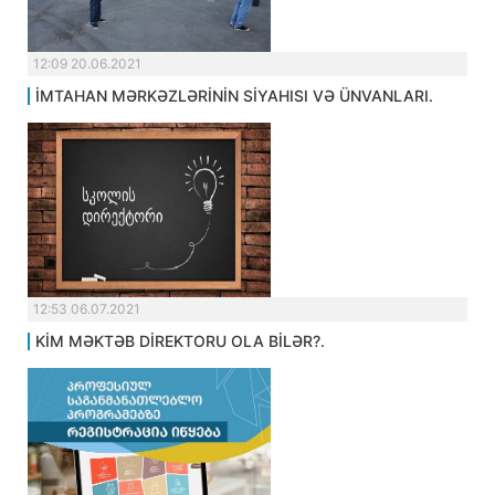
12:09 20.06.2021
İMTAHAN MƏRKƏZLƏRİNİN SİYAHISI VƏ ÜNVANLARI.
12:53 06.07.2021
KİM MƏKTƏB DİREKTORU OLA BİLƏR?.