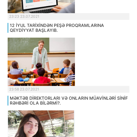
23:23 23.07.2021
12 İYUL TARİXİNDƏN PEŞƏ PROQRAMLARINA
QEYDİYYAT BAŞLAYIB.
23:58 23.07.2021
MƏKTƏB DİREKTORLARI VƏ ONLARIN MÜAVİNLƏRİ SİNİF
RƏHBƏRİ OLA BİLƏRMİ?.