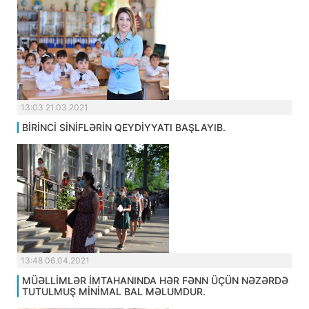
13:03 21.03.2021
BİRİNCİ SİNİFLƏRİN QEYDİYYATI BAŞLAYIB.
13:48 06.04.2021
MÜƏLLİMLƏR İMTAHANINDA HƏR FƏNN ÜÇÜN NƏZƏRDƏ
TUTULMUŞ MİNİMAL BAL MƏLUMDUR.