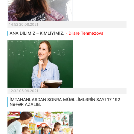
14:52 20.08.2021
ANA DİLİMİZ – KİMLİYİMİZ.
- Dilarə Təhməzova
12:32 05.09.2021
İMTAHANLARDAN SONRA MÜƏLLİMLƏRİN SAYI 17 192
NƏFƏR AZALIB.