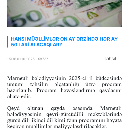
HANSI MÜƏLLİMLƏR ON AY ƏRZİNDƏ HƏR AY
50 LARİ ALACAQLAR?
Təhsil
15:36 01.10.2025 |
532
Marneuli bələdiyyəsinin 2025-ci il büdcəsində
ümumi təhsilin əlçatanlığı üzrə proqram
hazırlanıb. Proqram həvəsləndirmə qaydasını
əhatə edir.
Qeyd olunan qayda əsasında Marneuli
bələdiyyəsinin qeyri-gürcüdilli məktəblərində
gürcü dili ikinci dil kimi fənn proqramını həyata
keçirən müəllimlər maliyyələşdiriləcəklər.