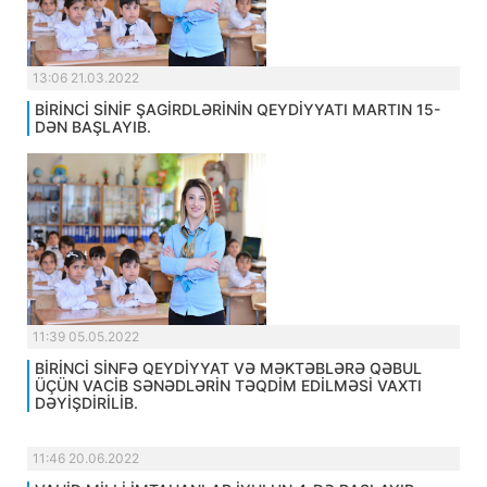
13:06 21.03.2022
BİRİNCİ SİNİF ŞAGİRDLƏRİNİN QEYDİYYATI MARTIN 15-
DƏN BAŞLAYIB.
11:39 05.05.2022
BİRİNCİ SİNFƏ QEYDİYYAT VƏ MƏKTƏBLƏRƏ QƏBUL
ÜÇÜN VACİB SƏNƏDLƏRİN TƏQDİM EDİLMƏSİ VAXTI
DƏYİŞDİRİLİB.
11:46 20.06.2022