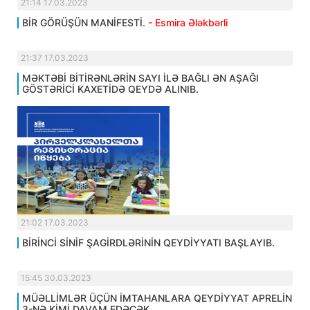
21:14 17.03.2023
BİR GÖRÜŞÜN MANİFESTİ.
- Esmira Ələkbərli
21:37 17.03.2023
MƏKTƏBİ BİTİRƏNLƏRİN SAYI İLƏ BAĞLI ƏN AŞAĞI
GÖSTƏRİCİ KAXETİDƏ QEYDƏ ALINIB.
21:02 17.03.2023
BİRİNCİ SİNİF ŞAGİRDLƏRİNİN QEYDİYYATI BAŞLAYIB.
15:45 30.03.2023
MÜƏLLİMLƏR ÜÇÜN İMTAHANLARA QEYDİYYAT APRELİN
3-NƏ KİMİ DAVAM EDƏCƏK.