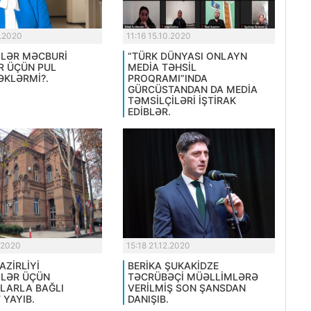
0.2020
11:16 15.10.2020
LƏR MƏCBURİ
“TÜRK DÜNYASI ONLAYN
R ÜÇÜN PUL
MEDİA TƏHSİL
KLƏRMİ?.
PROQRAMI”INDA
GÜRCÜSTANDAN DA MEDİA
TƏMSİLÇİLƏRİ İŞTİRAK
EDİBLƏR.
.2020
15:18 21.12.2020
AZİRLİYİ
BERİKA ŞUKAKİDZE
LƏR ÜÇÜN
TƏCRÜBƏÇİ MÜƏLLİMLƏRƏ
LARLA BAĞLI
VERİLMİŞ SON ŞANSDAN
 YAYIB.
DANIŞIB.