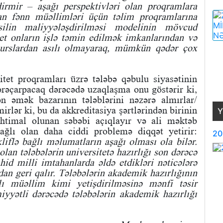
irmir – aşağı perspektivləri olan proqramlara
an fənn müəllimləri üçün təlim proqramlarına
ilin maliyyələşdirilməsi modelinin mövcud
itet onların işlə təmin edilmək imkanlarından və
esurslardan asılı olmayaraq, mümkün qədər çox
itet proqramları üzrə tələbə qəbulu siyasətinin
ərəçarpacaq dərəcədə uzaqlaşma onu göstərir ki,
ən əmək bazarının tələblərini nəzərə almırlar/
irlər ki, bu da akkreditasiya şərtlərindən birinin
Y
htimal olunan səbəbi açıqlayır və ali məktəb
bağlı olan daha ciddi problemə diqqət yetirir:
20
liflə bağlı məlumatların aşağı olması ola bilər.
lan tələbələrin universitetə hazırlığı son dərəcə
hid milli imtahanlarda əldə etdikləri nəticələrə
n geri qalır. Tələbələrin akademik hazırlığının
lı müəllim kimi yetişdirilməsinə mənfi təsir
miyyətli dərəcədə tələbələrin akademik hazırlığı