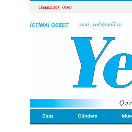
Haqqımızda
Əlaqə
Əsas
Gündəm
Müəl