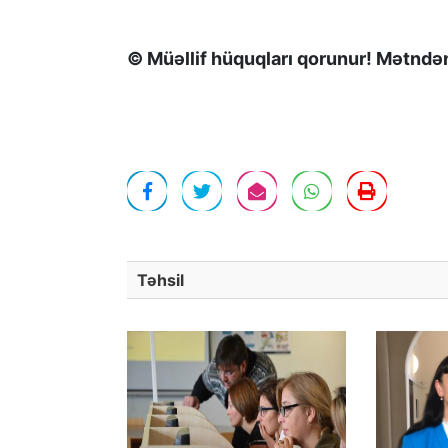
© Müəllif hüquqları qorunur! Mətndən 
Təhsil