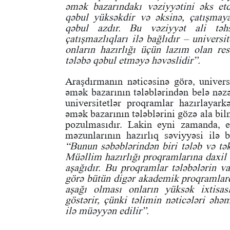
əmək bazarındakı vəziyyətini əks etd
qəbul yüksəkdir və əksinə, çatışmay
qəbul azdır. Bu vəziyyət ali təhs
çatışmazlıqları ilə bağlıdır – univers
onların hazırlığı üçün lazım olan r
tələbə qəbul etməyə həvəslidir”.
Araşdırmanın nəticəsinə görə, univers
əmək bazarının tələblərindən belə nəz
universitetlər proqramlar hazırlayark
əmək bazarının tələblərini gözə ala bilm
pozulmasıdır. Lakin eyni zamanda, e
məzunlarının hazırlıq səviyyəsi ilə 
“Bunun səbəblərindən biri tələb və tək
Müəllim hazırlığı proqramlarına daxil o
aşağıdır. Bu proqramlar tələbələrin va
görə bütün digər akademik proqramlarda
aşağı olması onların yüksək ixtisas
göstərir, çünki təlimin nəticələri əhə
ilə müəyyən edilir”.