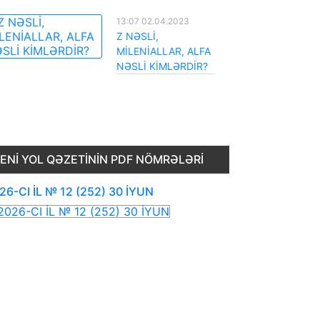
13:07 02.04.2023
Z NƏSLİ,
MİLENİALLAR, ALFA
NƏSLİ KİMLƏRDİR?
ENI YOL QƏZETININ PDF NÖMRƏLƏRI
26-CI İL № 12 (252) 30 İYUN