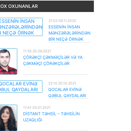
OX OXUNANLAR
21:02 06.11.2020
ESSENİN İNSAN
MƏNZƏRƏLƏRİNDƏN
BİR NEÇƏ ÖRNƏK
11:55 20.06.2021
ÇÖRƏKÇİ ÇƏKMƏÇİLƏR VƏ YA
ÇƏKMƏÇİ ÇÖRƏKÇİLƏR
22:10 20.10.2021
QOCALAR EVİNƏ
QƏBUL QAYDALARI
11:41 05.01.2021
DİSTANT TƏHSİL – TƏHSİLİN
UZAQLIĞI