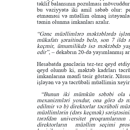
təklif balansının pozulması mövcuddur: 
bu vəziyyətə iki amil səbəb olur: p
etməməsi və müəllim olmaq istəyənlər
təmin olunma imkanları azalır.
“Gənc müəllimlərə məktəblərdə işlə
mükafatı şəraitində belə, son 7 ildə 
keçmir, ümumilikdə isə məktəbdə yaş
edir”
, – dekabrın 20-də yayımlanmış a
Hesabatda gənclərin tez-tez qeyd etdiy
qeyd olunub ki, məktəb kadrları təcr
imkanlarına mənfi təsir göstərir. Xüsu
işləyən və ya təcrübəli müəllimin xeyiri
“Bunun iki mümkün səbəbi ola bi
mexanizmləri yoxdur, ona görə də mü
edilmir və b) direktorlar təcrübəli mü
müəllimlərin (dərs keçmək) səriştəsinin
tərəfdən universitet proqramlarının 
direktorların müəllim seçimi prose