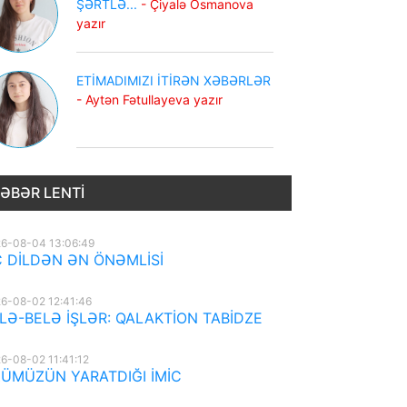
ŞƏRTLƏ...
- Çiyalə Osmanova
yazır
ETİMADIMIZI İTİRƏN XƏBƏRLƏR
- Aytən Fətullayeva yazır
ƏBƏR LENTI
6-08-04 13:06:49
 DİLDƏN ƏN ÖNƏMLİSİ
6-08-02 12:41:46
LƏ-BELƏ İŞLƏR: QALAKTİON TABİDZE
6-08-02 11:41:12
ÜMÜZÜN YARATDIĞI İMİC