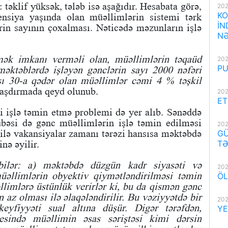
təklif yüksək, tələb isə aşağıdır. Hesabata görə,
202
KO
ensiya yaşında olan müəllimlərin sistemi tərk
İN
in sayının çoxalması. Nəticədə məzunların işlə
NƏ
mək imkanı verməli olan, müəllimlərin təqaüd
202
PU
məktəblərdə işləyən gənclərin sayı 2000 nəfəri
ı 30-a qədər olan müəllimlər cəmi 4 % təşkil
raşdırmada qeyd olunub.
202
ET
i işlə təmin etmə problemi də yer alıb. Sənəddə
übəsi də gənc müəllimlərin işlə təmin edilməsi
202
silə vakansiyalar zamanı tərəzi hansısa məktəbdə
GÜ
nə əyilir.
TƏ
lər: a) məktəbdə düzgün kadr siyasəti və
202
əllimlərin obyektiv qiymətləndirilməsi təmin
ÖL
əllimlərə üstünlük verirlər ki, bu da qismən gənc
 az olması ilə əlaqələndirilir. Bu vəziyyətdə bir
202
keyfiyyəti sual altına düşür. Digər tərəfdən,
YE
sində müəllimin əsas səriştəsi kimi dərsin