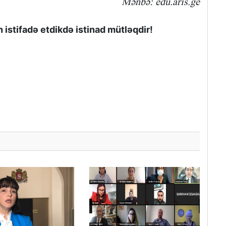
Mənbə: edu.aris.ge
istifadə etdikdə istinad mütləqdir!