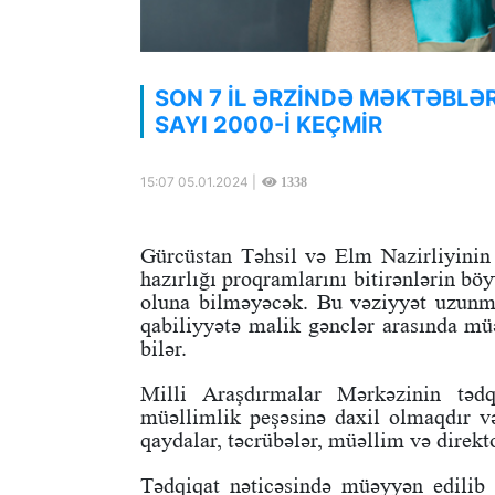
SON 7 İL ƏRZİNDƏ MƏKTƏBLƏ
SAYI 2000-İ KEÇMİR
15:07 05.01.2024 |
1338
Gürcüstan Təhsil və Elm Nazirliyinin 
hazırlığı proqramlarını bitirənlərin bö
oluna bilməyəcək. Bu vəziyyət uzunmü
qabiliyyətə malik gənclər arasında mü
bilər.
Milli Araşdırmalar Mərkəzinin tədqi
müəllimlik peşəsinə daxil olmaqdır və
qaydalar, təcrübələr, müəllim və direkt
Tədqiqat nəticəsində müəyyən edilib 