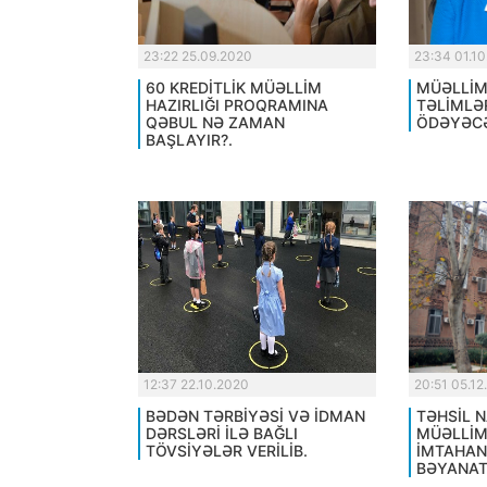
23:22 25.09.2020
23:34 01.1
60 KREDİTLİK MÜƏLLİM
MÜƏLLİM
HAZIRLIĞI PROQRAMINA
TƏLİMLƏ
QƏBUL NƏ ZAMAN
ÖDƏYƏCƏ
BAŞLAYIR?.
12:37 22.10.2020
20:51 05.12
BƏDƏN TƏRBİYƏSİ VƏ İDMAN
TƏHSİL N
DƏRSLƏRİ İLƏ BAĞLI
MÜƏLLİM
TÖVSİYƏLƏR VERİLİB.
İMTAHAN
BƏYANAT