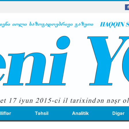
liflər
Təhsil
Analitik
Digər