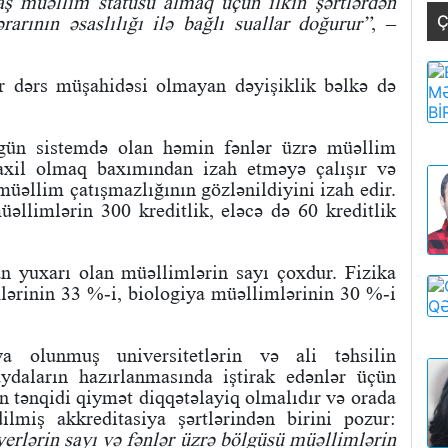
ş müəllim statusu almaq üçün ilkin şərtlərdən
Ç
arının əsaslılığı ilə bağlı suallar doğurur”
, –
r dərs müşahidəsi olmayan dəyişiklik bəlkə də
 gün sistemdə olan həmin fənlər üzrə müəllim
daxil olmaq baxımından izah etməyə çalışır və
 müəllim çatışmazlığının gözlənildiyini izah edir.
əllimlərin 300 kreditlik, eləcə də 60 kreditlik
n yuxarı olan müəllimlərin sayı çoxdur. Fizika
ərinin 33 %-i, biologiya müəllimlərinin 30 %-i
a olunmuş universitetlərin və ali təhsilin
aydaların hazırlanmasında iştirak edənlər üçün
ən tənqidi qiymət diqqətəlayiq olmalıdır və orada
ilmiş akkreditasiya şərtlərindən birini pozur:
yerlərin sayı və fənlər üzrə bölgüsü müəllimlərin