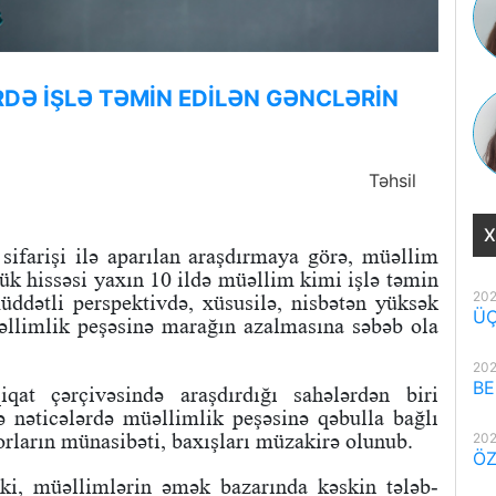
RDƏ İŞLƏ TƏMİN EDİLƏN GƏNCLƏRİN
Təhsil
X
sifarişi ilə aparılan araşdırmaya görə, müəllim
yük hissəsi yaxın 10 ildə müəllim kimi işlə təmin
202
ddətli perspektivdə, xüsusilə, nisbətən yüksək
ÜÇ
əllimlik peşəsinə marağın azalmasına səbəb ola
202
BE
qat çərçivəsində araşdırdığı sahələrdən biri
 nəticələrdə müəllimlik peşəsinə qəbulla bağlı
orların münasibəti, baxışları müzakirə olunub.
202
ÖZ
ki, müəllimlərin əmək bazarında kəskin tələb-