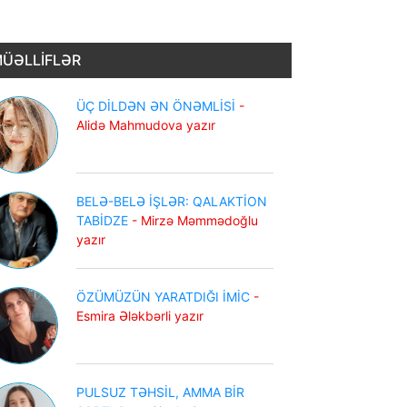
ÜƏLLİFLƏR
ÜÇ DİLDƏN ƏN ÖNƏMLİSİ
-
Alidə Mahmudova yazır
BELƏ-BELƏ İŞLƏR: QALAKTİON
TABİDZE
- Mirzə Məmmədoğlu
yazır
ÖZÜMÜZÜN YARATDIĞI İMİC
-
Esmira Ələkbərli yazır
PULSUZ TƏHSİL, AMMA BİR