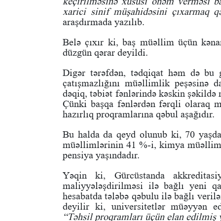
keçirilməsinə xüsusi önəm verməsi ba
xarici sinif müşahidəsini çıxarmaq qər
araşdırmada yazılıb.
Belə çıxır ki, baş müəllim üçün kəna
düzgün qərar deyildi.
Digər tərəfdən, tədqiqat həm də bu
çatışmazlığını müəllimlik peşəsinə 
dəqiq, təbiət fənlərində kəskin şəkildə
Çünki başqa fənlərdən fərqli olaraq mü
hazırlıq proqramlarına qəbul aşağıdır.
Bu halda da qeyd olunub ki, 70 yaşda
müəllimlərinin 41 %-i, kimya müəlliml
pensiya yaşındadır.
Yəqin ki, Gürcüstanda akkreditasiy
maliyyələşdirilməsi ilə bağlı yeni q
hesabatda tələbə qəbulu ilə bağlı veril
deyilir ki, universitetlər müəyyən ed
“Təhsil proqramları üçün elan edilmiş 