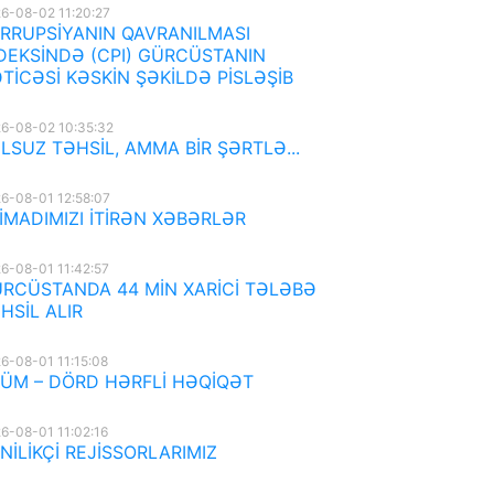
6-08-02 11:20:27
RRUPSİYANIN QAVRANILMASI
DEKSİNDƏ (CPI) GÜRCÜSTANIN
TİCƏSİ KƏSKİN ŞƏKİLDƏ PİSLƏŞİB
6-08-02 10:35:32
LSUZ TƏHSİL, AMMA BİR ŞƏRTLƏ...
6-08-01 12:58:07
İMADIMIZI İTİRƏN XƏBƏRLƏR
6-08-01 11:42:57
RCÜSTANDA 44 MİN XARİCİ TƏLƏBƏ
HSİL ALIR
6-08-01 11:15:08
ÜM – DÖRD HƏRFLİ HƏQİQƏT
6-08-01 11:02:16
NİLİKÇİ REJİSSORLARIMIZ