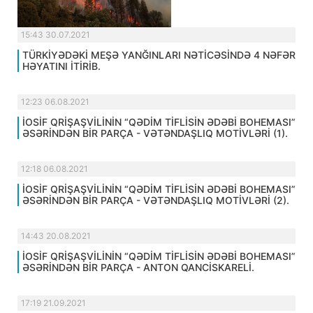
15:43 30.07.2021
TÜRKİYƏDƏKİ MEŞƏ YANĞINLARI NƏTİCƏSİNDƏ 4 NƏFƏR
HƏYATINI İTİRİB.
12:23 06.08.2021
İOSİF QRİŞAŞVİLİNİN “QƏDİM TİFLİSİN ƏDƏBİ BOHEMASI”
ƏSƏRİNDƏN BİR PARÇA - VƏTƏNDAŞLIQ MOTİVLƏRİ (1).
12:18 06.08.2021
İOSİF QRİŞAŞVİLİNİN “QƏDİM TİFLİSİN ƏDƏBİ BOHEMASI”
ƏSƏRİNDƏN BİR PARÇA - VƏTƏNDAŞLIQ MOTİVLƏRİ (2).
14:43 20.08.2021
İOSİF QRİŞAŞVİLİNİN “QƏDİM TİFLİSİN ƏDƏBİ BOHEMASI”
ƏSƏRİNDƏN BİR PARÇA - ANTON QANCİSKARELİ.
17:19 21.09.2021