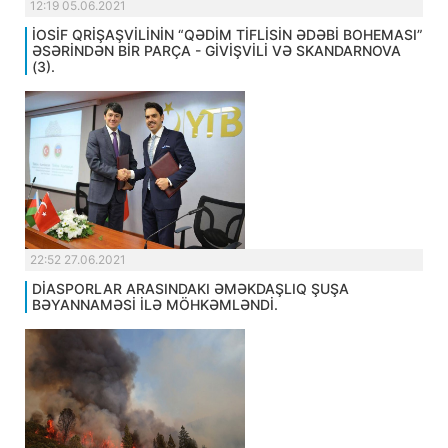
12:19 05.06.2021
İOSİF QRİŞAŞVİLİNİN “QƏDİM TİFLİSİN ƏDƏBİ BOHEMASI”
ƏSƏRİNDƏN BİR PARÇA - GİVİŞVİLİ VƏ SKANDARNOVA
(3).
22:52 27.06.2021
DİASPORLAR ARASINDAKI ƏMƏKDAŞLIQ ŞUŞA
BƏYANNAMƏSİ İLƏ MÖHKƏMLƏNDİ.