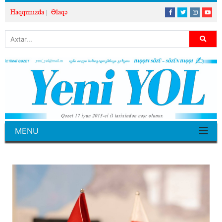
Haqqımızda
Əlaqə
MENU