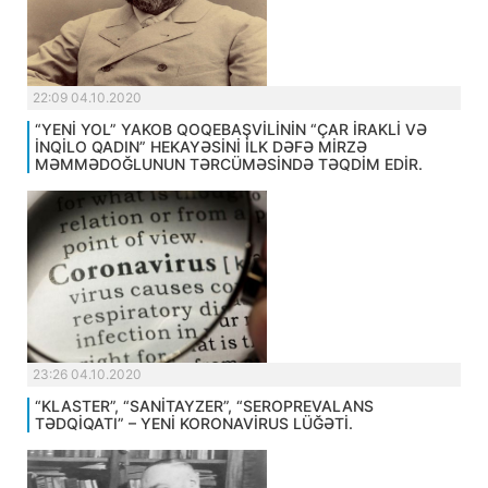
22:09 04.10.2020
“YENİ YOL” YAKOB QOQEBAŞVİLİNİN “ÇAR İRAKLİ VƏ
İNQİLO QADIN” HEKAYƏSİNİ İLK DƏFƏ MİRZƏ
MƏMMƏDOĞLUNUN TƏRCÜMƏSİNDƏ TƏQDİM EDİR.
23:26 04.10.2020
“KLASTER”, “SANİTAYZER”, “SEROPREVALANS
TƏDQİQATI” – YENİ KORONAVİRUS LÜĞƏTİ.