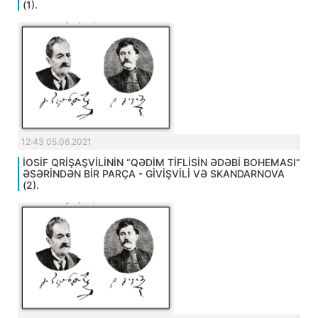
(1).
12:43 05.06.2021
İOSİF QRİŞAŞVİLİNİN “QƏDİM TİFLİSİN ƏDƏBİ BOHEMASI”
ƏSƏRİNDƏN BİR PARÇA - GİVİŞVİLİ VƏ SKANDARNOVA
(2).