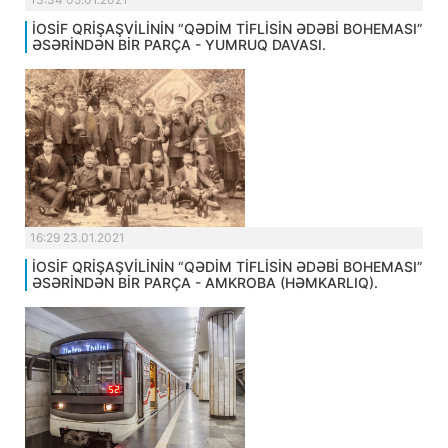
İOSİF QRİŞAŞVİLİNİN “QƏDİM TİFLİSİN ƏDƏBİ BOHEMASI”
ƏSƏRİNDƏN BİR PARÇA - YUMRUQ DAVASI.
16:29 23.01.2021
İOSİF QRİŞAŞVİLİNİN “QƏDİM TİFLİSİN ƏDƏBİ BOHEMASI”
ƏSƏRİNDƏN BİR PARÇA - AMKROBA (HƏMKARLIQ).