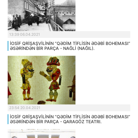
13:39 06.04.2021
İOSİF QRİŞAŞVİLİNİN “QƏDİM TİFLİSİN ƏDƏBİ BOHEMASI”
ƏSƏRİNDƏN BİR PARÇA - NAĞLİ (NAĞIL).
23:54 20.04.2021
İOSİF QRİŞAŞVİLİNİN “QƏDİM TİFLİSİN ƏDƏBİ BOHEMASI”
ƏSƏRİNDƏN BİR PARÇA - QARAGÖZ TEATRI.