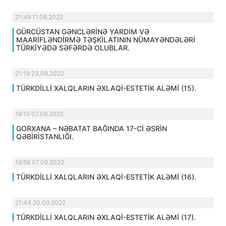
21:49 11.08.2022
GÜRCÜSTAN GƏNCLƏRİNƏ YARDIM VƏ
MAARİFLƏNDİRMƏ TƏŞKİLATININ NÜMAYƏNDƏLƏRİ
TÜRKİYƏDƏ SƏFƏRDƏ OLUBLAR.
21:19 23.08.2022
TÜRKDİLLİ XALQLARIN ƏXLAQİ-ESTETİK ALƏMİ (15).
19:15 07.09.2022
GORXANA – NƏBATAT BAĞINDA 17-Cİ ƏSRİN
QƏBİRİSTANLIĞI.
19:56 07.09.2022
TÜRKDİLLİ XALQLARIN ƏXLAQİ-ESTETİK ALƏMİ (16).
21:44 20.09.2022
TÜRKDİLLİ XALQLARIN ƏXLAQİ-ESTETİK ALƏMİ (17).