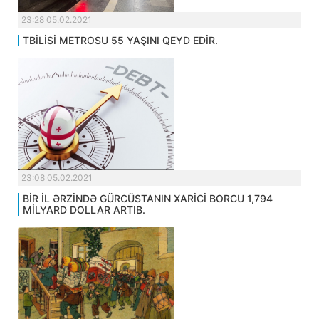
23:28 05.02.2021
TBİLİSİ METROSU 55 YAŞINI QEYD EDİR.
23:08 05.02.2021
BİR İL ƏRZİNDƏ GÜRCÜSTANIN XARİCİ BORCU 1,794
MİLYARD DOLLAR ARTIB.