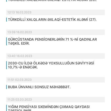
12:13 16.02.2023
TÜRKDİLLİ XALQLARIN ƏXLAQİ-ESTETİK ALƏMİ (27).
13:39 16.02.2023
GÜRCÜSTANDA PENSİONERLƏRİN 71 %-Nİ QADINLAR
TƏŞKİL EDİR.
13:40 16.02.2023
2030-CU İLDƏ ÖLKƏDƏ YOXSULLUĞUN SƏVİYYƏSİ
10,7%-Ə ENƏCƏK.
11:51 02.03.2023
BUBA ÜNVANLI SONSUZ MƏHƏBBƏT.
11:25 02.03.2023
YIĞIM PENSİYASI SXEMİNDƏN ÇIXMAQ QAYDASI
TƏSDİQLƏNİB.