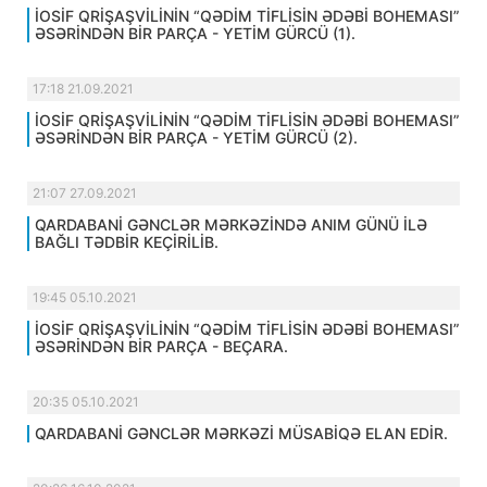
İOSİF QRİŞAŞVİLİNİN “QƏDİM TİFLİSİN ƏDƏBİ BOHEMASI”
ƏSƏRİNDƏN BİR PARÇA - YETİM GÜRCÜ (1).
17:18 21.09.2021
İOSİF QRİŞAŞVİLİNİN “QƏDİM TİFLİSİN ƏDƏBİ BOHEMASI”
ƏSƏRİNDƏN BİR PARÇA - YETİM GÜRCÜ (2).
21:07 27.09.2021
QARDABANİ GƏNCLƏR MƏRKƏZİNDƏ ANIM GÜNÜ İLƏ
BAĞLI TƏDBİR KEÇİRİLİB.
19:45 05.10.2021
İOSİF QRİŞAŞVİLİNİN “QƏDİM TİFLİSİN ƏDƏBİ BOHEMASI”
ƏSƏRİNDƏN BİR PARÇA - BEÇARA.
20:35 05.10.2021
QARDABANİ GƏNCLƏR MƏRKƏZİ MÜSABİQƏ ELAN EDİR.