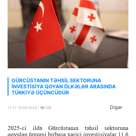
GÜRCÜSTANIN TƏHSİL SEKTORUNA
İNVESTİSİYA QOYAN ÖLKƏLƏR ARASINDA
TÜRKİYƏ ÜÇÜNCÜDÜR
Digər
17:27 16.06.2026 |
224
2025-ci ildə Gürcüstanın təhsil sektoruna
qoyulan ümumi birbaşa xarici investisiyalar 11,6