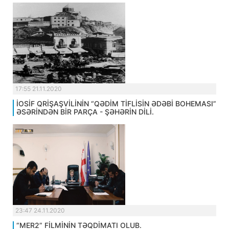
17:55 21.11.2020
İOSİF QRİŞAŞVİLİNİN “QƏDİM TİFLİSİN ƏDƏBİ BOHEMASI”
ƏSƏRİNDƏN BİR PARÇA - ŞƏHƏRİN DİLİ.
23:47 24.11.2020
“MER2” FİLMİNİN TƏQDİMATI OLUB.