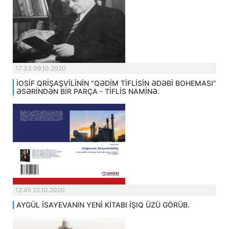
17:33 09.10.2020
İOSİF QRİŞAŞVİLİNİN “QƏDİM TİFLİSİN ƏDƏBİ BOHEMASI”
ƏSƏRİNDƏN BİR PARÇA - TİFLİS NAMİNƏ.
12:45 22.10.2020
AYGÜL İSAYEVANIN YENİ KİTABI İŞIQ ÜZÜ GÖRÜB.