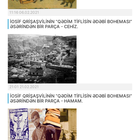
11:16 06.02.2021
İOSİF QRİŞAŞVİLİNİN “QƏDİM TİFLİSİN ƏDƏBİ BOHEMASI”
ƏSƏRİNDƏN BİR PARÇA - CEHİZ.
21:01 21.02.2021
İOSİF QRİŞAŞVİLİNİN “QƏDİM TİFLİSİN ƏDƏBİ BOHEMASI”
ƏSƏRİNDƏN BİR PARÇA - HAMAM.