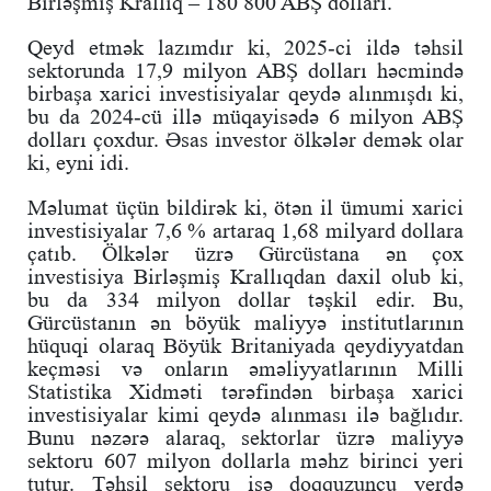
Birləşmiş Krallıq – 180 800 ABŞ dolları.
Qeyd etmək lazımdır ki, 2025-ci ildə təhsil
sektorunda 17,9 milyon ABŞ dolları həcmində
birbaşa xarici investisiyalar qeydə alınmışdı ki,
bu da 2024-cü illə müqayisədə 6 milyon ABŞ
dolları çoxdur. Əsas investor ölkələr demək olar
ki, eyni idi.
Məlumat üçün bildirək ki, ötən il ümumi xarici
investisiyalar 7,6 % artaraq 1,68 milyard dollara
çatıb. Ölkələr üzrə Gürcüstana ən çox
investisiya Birləşmiş Krallıqdan daxil olub ki,
bu da 334 milyon dollar təşkil edir. Bu,
Gürcüstanın ən böyük maliyyə institutlarının
hüquqi olaraq Böyük Britaniyada qeydiyyatdan
keçməsi və onların əməliyyatlarının Milli
Statistika Xidməti tərəfindən birbaşa xarici
investisiyalar kimi qeydə alınması ilə bağlıdır.
Bunu nəzərə alaraq, sektorlar üzrə maliyyə
sektoru 607 milyon dollarla məhz birinci yeri
tutur. Təhsil sektoru isə doqquzuncu yerdə