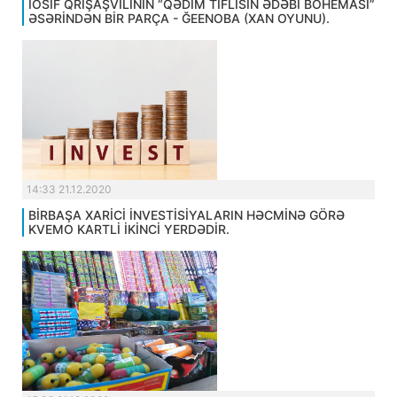
İOSİF QRİŞAŞVİLİNİN “QƏDİM TİFLİSİN ƏDƏBİ BOHEMASI”
ƏSƏRİNDƏN BİR PARÇA - ĞEENOBA (XAN OYUNU).
14:33 21.12.2020
BİRBAŞA XARİCİ İNVESTİSİYALARIN HƏCMİNƏ GÖRƏ
KVEMO KARTLİ İKİNCİ YERDƏDİR.