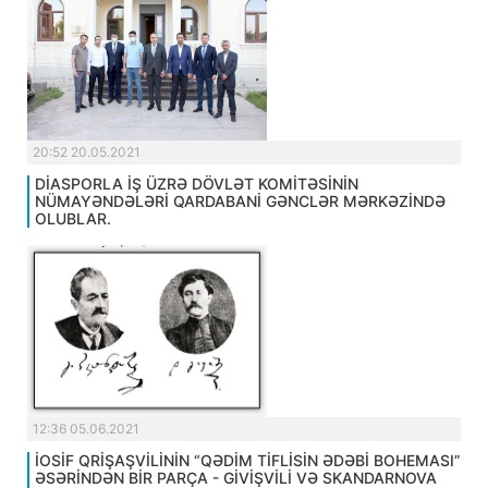
20:52 20.05.2021
DİASPORLA İŞ ÜZRƏ DÖVLƏT KOMİTƏSİNİN
NÜMAYƏNDƏLƏRİ QARDABANİ GƏNCLƏR MƏRKƏZİNDƏ
OLUBLAR.
12:36 05.06.2021
İOSİF QRİŞAŞVİLİNİN “QƏDİM TİFLİSİN ƏDƏBİ BOHEMASI”
ƏSƏRİNDƏN BİR PARÇA - GİVİŞVİLİ VƏ SKANDARNOVA