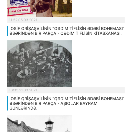
11:52 05.03.2021
İOSİF QRİŞAŞVİLİNİN “QƏDİM TİFLİSİN ƏDƏBİ BOHEMASI”
ƏSƏRİNDƏN BİR PARÇA - QƏDİM TİFLİSİN KİTABXANASI.
13:35 21.03.2021
İOSİF QRİŞAŞVİLİNİN “QƏDİM TİFLİSİN ƏDƏBİ BOHEMASI”
ƏSƏRİNDƏN BİR PARÇA - AŞIQLAR BAYRAM
GÜNLƏRİNDƏ.