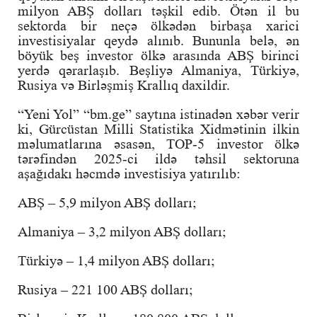
milyon ABŞ dolları təşkil edib. Ötən il bu
sektorda bir neçə ölkədən birbaşa xarici
investisiyalar qeydə alınıb. Bununla belə, ən
böyük beş investor ölkə arasında ABŞ birinci
yerdə qərarlaşıb. Beşliyə Almaniya, Türkiyə,
Rusiya və Birləşmiş Krallıq daxildir.
“Yeni Yol” “bm.ge” saytına istinadən xəbər verir
ki, Gürcüstan Milli Statistika Xidmətinin ilkin
məlumatlarına əsasən, TOP-5 investor ölkə
tərəfindən 2025-ci ildə təhsil sektoruna
aşağıdakı həcmdə investisiya yatırılıb:
ABŞ – 5,9 milyon ABŞ dolları;
Almaniya – 3,2 milyon ABŞ dolları;
Türkiyə – 1,4 milyon ABŞ dolları;
Rusiya – 221 100 ABŞ dolları;