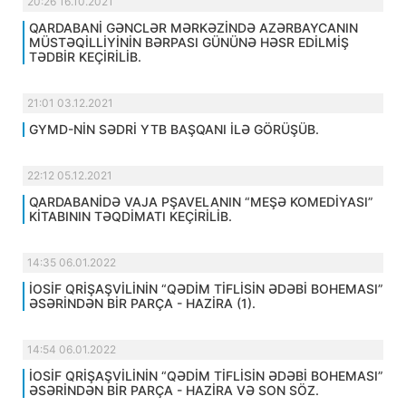
20:26 16.10.2021
QARDABANİ GƏNCLƏR MƏRKƏZİNDƏ AZƏRBAYCANIN
MÜSTƏQİLLİYİNİN BƏRPASI GÜNÜNƏ HƏSR EDİLMİŞ
TƏDBİR KEÇİRİLİB.
21:01 03.12.2021
GYMD-NİN SƏDRİ YTB BAŞQANI İLƏ GÖRÜŞÜB.
22:12 05.12.2021
QARDABANİDƏ VAJA PŞAVELANIN “MEŞƏ KOMEDİYASI”
KİTABININ TƏQDİMATI KEÇİRİLİB.
14:35 06.01.2022
İOSİF QRİŞAŞVİLİNİN “QƏDİM TİFLİSİN ƏDƏBİ BOHEMASI”
ƏSƏRİNDƏN BİR PARÇA - HAZİRA (1).
14:54 06.01.2022
İOSİF QRİŞAŞVİLİNİN “QƏDİM TİFLİSİN ƏDƏBİ BOHEMASI”
ƏSƏRİNDƏN BİR PARÇA - HAZİRA VƏ SON SÖZ.