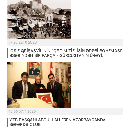
17:20 22.10.2020
İOSİF QRİŞAŞVİLİNİN “QƏDİM TİFLİSİN ƏDƏBİ BOHEMASI”
ƏSƏRİNDƏN BİR PARÇA - GÜRCÜSTANIN ÜRƏYİ.
13:56 07.11.2020
YTB BAŞQANI ABDULLAH EREN AZƏRBAYCANDA
SƏFƏRDƏ OLUB.