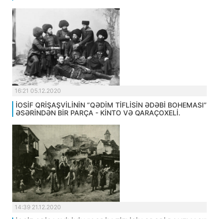
16:21 05.12.2020
İOSİF QRİŞAŞVİLİNİN “QƏDİM TİFLİSİN ƏDƏBİ BOHEMASI”
ƏSƏRİNDƏN BİR PARÇA - KİNTO VƏ QARAÇOXELİ.
14:39 21.12.2020