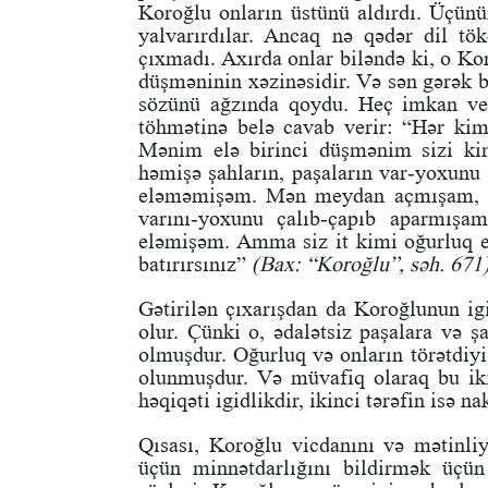
Koroğlu onların üstünü aldırdı. Üçünü
yalvarırdılar. Ancaq nə qədər dil tök
çıxmadı. Axırda onlar biləndə ki, o Kor
düşməninin xəzinəsidir. Və sən gərək bi
sözünü ağzında qoydu. Heç imkan ve
töhmətinə belə cavab verir: “Hər kim
Mənim elə birinci düşmənim sizi ki
həmişə şahların, paşaların var-yoxun
eləməmişəm. Mən meydan açmışam, d
varını-yoxunu çalıb-çapıb aparmış
eləmişəm. Amma siz it kimi oğurluq el
batırırsınız”
(Bax: “Koroğlu”, səh. 671)
Gətirilən çıxarışdan da Koroğlunun igi
olur. Çünki o, ədalətsiz paşalara və ş
olmuşdur. Oğurluq və onların törətdiyi 
olunmuşdur. Və müvafiq olaraq bu iki
həqiqəti igidlikdir, ikinci tərəfin isə n
Qısası, Koroğlu vicdanını və mətinliy
üçün minnətdarlığını bildirmək üçün