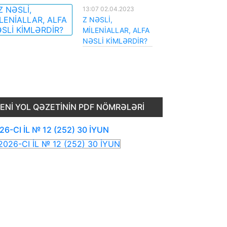
13:07 02.04.2023
Z NƏSLİ,
MİLENİALLAR, ALFA
NƏSLİ KİMLƏRDİR?
ENI YOL QƏZETININ PDF NÖMRƏLƏRI
26-CI İL № 12 (252) 30 İYUN