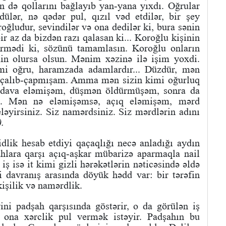
n də qollarını bağlayıb yan-yana yıxdı. Oğrular
dülər, nə qədər pul, qızıl vəd etdilər, bir şey
oğludur, sevindilər və ona dedilər ki, bura sənin
r az da bizdən razı qalasan ki... Koroğlu kişinin
rmədi ki, sözünü tamamlasın. Koroğlu onların
in olursa olsun. Mənim xəzinə ilə işim yoxdi.
mi oğru, haramzada adamlardır... Düzdür, mən
u çalıb-çapmışam. Amma mən sizin kimi oğurluq
ava eləmişəm, düşmən öldürmüşəm, sonra da
am. Mən nə eləmişəmsə, açıq eləmişəm, mərd
əyirsiniz. Siz namərdsiniz. Siz mərdlərin adını
.
dlik hesab etdiyi qaçaqlığı necə anladığı aydın
ahlara qarşı açıq-aşkar mübarizə aparmaqla nail
iş isə it kimi gizli hərəkətlərin nəticəsində əldə
 davranış arasında döyük hədd var: bir tərəfin
akişilik və namərdlik.
ini padşah qarşısında göstərir, o da görülən iş
 ona xərclik pul vermək istəyir. Padşahın bu