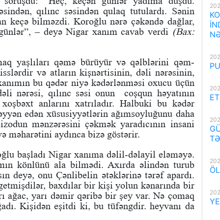
soruşdu: “Heç, keçən günlər yadıma düşdü.
202
əsindən, qılınc səsindən qulaq tutulardı. Sənin
KO
an keçə bilməzdi. Koroğlu nərə çəkəndə dağlar,
İN
o günlər”, – deyə Nigar xanım cavab verdi
(Bax:
NƏ
202
maq yaşlıları qəmə bürüyür və qəlblərini qəm-
PU
slərdir və atların kişnərtisinin, dəli nərəsinin,
 xanımın bu qədər niyə kədərlənməsi oxucu üçün
202
dəli nərəsi, qılınc səsi onun coşqun həyatının
ET
 xoşbəxt anlarını xatrıladır. Halbuki bu kədər
yyən edən xüsusiyyətlərin ağımsoyluğunu daha
202
epizodun mənzərəsini çəkmək yaradıcının insani
GÜ
ə məharətini aydınca bizə göstərir.
TƏ
oğlu başladı Nigar xanıma dəlil-dəlayil eləməyə.
202
ın könlünü ala bilmədi. Axırda əlindən turub
ÖL
lsın deyə, onu Çənlibelin ətəklərinə tərəf apardı.
getmişdilər, baxdılar bir kişi yolun kənarında bir
202
arı ağac, yarı dəmir qəribə bir şey var. Nə çomaq
YE
dı. Kişidən eşitdi ki, bu tüfəngdir. heyvanı da