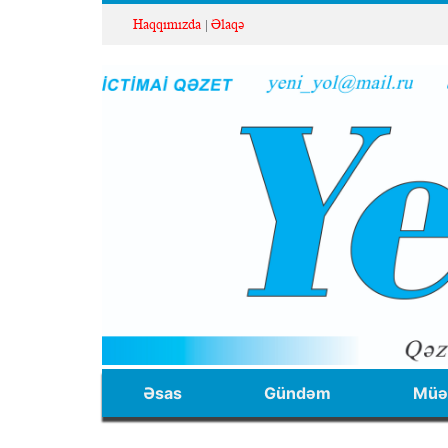
Haqqımızda
Əlaqə
Əsas
Gündəm
Müəl