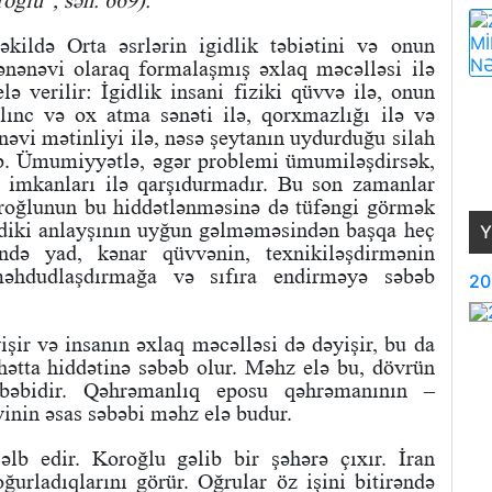
oğlu”, səh. 669).
şəkildə Orta əsrlərin igidlik təbiətini və onun
 ənənəvi olaraq formalaşmış əxlaq məcəlləsi ilə
lə verilir: İgidlik insani fiziki qüvvə ilə, onun
ılınc və ox atma sənəti ilə, qorxmazlığı ilə və
ənəvi mətinliyi ilə, nəsə şeytanın uydurduğu silah
ənib. Ümumiyyətlə, əgər problemi ümumiləşdirsək,
ii imkanları ilə qarşıdurmadır. Bu son zamanlar
oroğlunun bu hiddətlənməsinə də tüfəngi görmək
ndiki anlayşının uyğun gəlməməsindən başqa heç
Y
ndə yad, kənar qüvvənin, texnikiləşdirmənin
məhdudlaşdırmağa və sıfıra endirməyə səbəb
20
ir və insanın əxlaq məcəlləsi də dəyişir, bu da
 hətta hiddətinə səbəb olur. Məhz elə bu, dövrün
əbəbidir. Qəhrəmanlıq eposu qəhrəmanının –
yinin əsas səbəbi məhz elə budur.
lb edir. Koroğlu gəlib bir şəhərə çıxır. İran
ğurladıqlarını görür. Oğrular öz işini bitirəndə