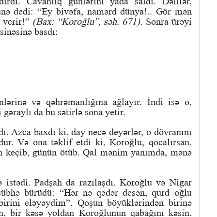
ırdı. Cavanlıq günlərini yada saldı. Dəlilər,
ünə dedi: “Ey bivəfa, namərd dünya!.. Gör mən
 verir!”
(Bax: “Koroğlu”, səh. 671).
Sonra ürəyi
sinəsinə basdı:
lərinə və qəhrəmanlığına ağlayır. İndi isə o,
gəraylı da bu sətirlə sona yetir.
. Azca baxdı ki, day necə deyərlər, o dövranını
r. Və ona təklif etdi ki, Koroğlu, qocalırsan,
ın keçib, günün ötüb. Qal mənim yanımda, mənə
 istədi. Padşah da razılaşdı. Koroğlu və Nigar
şübhə bürüdü: “Hər nə qədər desən, qurd oğlu
irini eləyəydim”. Qoşun böyüklərindən birinə
n, bir kəsə yoldan Koroğlunun qabağını kəsin.