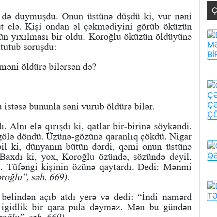
Ç
 də duymuşdu. Onun üstünə düşdü ki, vur nəni
t elə. Kişi ondan əl çəkmədiyini görüb öküzün
zün yıxılması bir oldu. Koroğlu öküzün öldüyünə
tutub soruşdu:
 məni öldürə bilərsən də?
 istəsə bununla səni vurub öldürə bilər.
ı. Alnı elə qırışdı ki, qatlar bir-birinə söykəndi.
n gölə döndü. Üzünə-gözünə qaranlıq çökdü. Nigar
bil ki, dünyanın bütün dərdi, qəmi onun üstünə
 Baxdı ki, yox, Koroğlu özündə, sözündə deyil.
. Tüfəngi kişinin özünə qaytardı. Dedi: Mənmi
roğlu”, səh. 669).
 belindən açıb atdı yerə və dedi: “İndi namərd
 igidlik bir qara pula dəyməz. Mən bu gündən