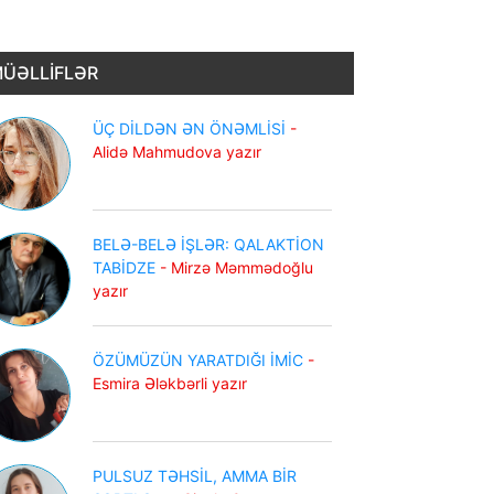
ÜƏLLİFLƏR
ÜÇ DİLDƏN ƏN ÖNƏMLİSİ
-
Alidə Mahmudova yazır
BELƏ-BELƏ İŞLƏR: QALAKTİON
TABİDZE
- Mirzə Məmmədoğlu
yazır
ÖZÜMÜZÜN YARATDIĞI İMİC
-
Esmira Ələkbərli yazır
PULSUZ TƏHSİL, AMMA BİR