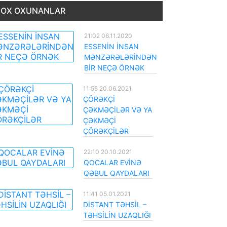
OX OXUNANLAR
21:02 06.11.2020
ESSENİN İNSAN
MƏNZƏRƏLƏRİNDƏN
BİR NEÇƏ ÖRNƏK
11:55 20.06.2021
ÇÖRƏKÇİ
ÇƏKMƏÇİLƏR VƏ YA
ÇƏKMƏÇİ
ÇÖRƏKÇİLƏR
22:10 20.10.2021
QOCALAR EVİNƏ
QƏBUL QAYDALARI
11:41 05.01.2021
DİSTANT TƏHSİL –
TƏHSİLİN UZAQLIĞI