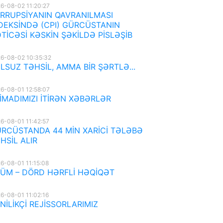
6-08-02 11:20:27
RRUPSİYANIN QAVRANILMASI
DEKSİNDƏ (CPI) GÜRCÜSTANIN
TİCƏSİ KƏSKİN ŞƏKİLDƏ PİSLƏŞİB
6-08-02 10:35:32
LSUZ TƏHSİL, AMMA BİR ŞƏRTLƏ...
6-08-01 12:58:07
İMADIMIZI İTİRƏN XƏBƏRLƏR
6-08-01 11:42:57
RCÜSTANDA 44 MİN XARİCİ TƏLƏBƏ
HSİL ALIR
6-08-01 11:15:08
ÜM – DÖRD HƏRFLİ HƏQİQƏT
6-08-01 11:02:16
NİLİKÇİ REJİSSORLARIMIZ