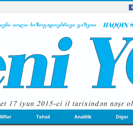
liflər
Təhsil
Analitik
Digər