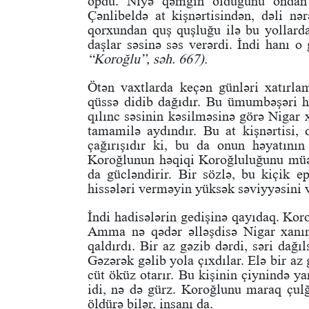
öpdü. Niyə qəmgin olduğunu ondan 
Çənlibeldə at kişnərtisindən, dəli nər
qorxundan quş quşluğu ilə bu yollard
daşlar səsinə səs verərdi. İndi hanı 
“Koroğlu”, səh. 667).
Ötən vaxtlarda keçən günləri xatırla
qüssə didib dağıdır. Bu ümumbəşəri his
qılınc səsinin kəsilməsinə görə Nigar
tamamilə aydındır. Bu at kişnərtisi, 
çağırışıdır ki, bu da onun həyatının
Koroğlunun həqiqi Koroğluluğunu müə
da gücləndirir. Bir sözlə, bu kiçik 
hissələri verməyin yüksək səviyyəsini v
İndi hadisələrin gedişinə qayıdaq. Kor
Amma nə qədər əlləşdisə Nigar xanım
qaldırdı. Bir az gəzib dərdi, səri dağı
Gəzərək gəlib yola çıxdılar. Elə bir az 
cüt öküz otarır. Bu kişinin çiynində y
idi, nə də gürz. Koroğlunu maraq çulğa
öldürə bilər, insanı da.