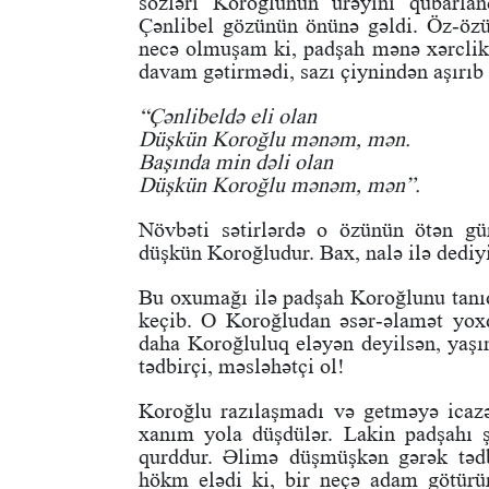
sözləri Koroğlunun ürəyini qubarland
Çənlibel gözünün önünə gəldi. Öz-öz
necə olmuşam ki, padşah mənə xərclik
davam gətirmədi, sazı çiynindən aşırıb 
“Çənlibeldə eli olan
Düşkün Koroğlu mənəm, mən.
Başında min dəli olan
Düşkün Koroğlu mənəm, mən”.
Növbəti sətirlərdə o özünün ötən gün
düşkün Koroğludur. Bax, nalə ilə dediyi 
Bu oxumağı ilə padşah Koroğlunu tanıdı
keçib. O Koroğludan əsər-əlamət yoxdu
daha Koroğluluq eləyən deyilsən, yaş
tədbirçi, məsləhətçi ol!
Koroğlu razılaşmadı və getməyə icazə
xanım yola düşdülər. Lakin padşahı 
qurddur. Əlimə düşmüşkən gərək tədb
hökm elədi ki, bir neçə adam götürü