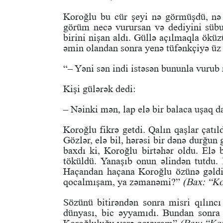
Koroğlu bu cür şeyi nə görmüşdü, nə
görüm necə vurursan və dediyini sübu
birini nişan aldı. Güllə açılmaqla ökü
əmin olandan sonra yenə tüfənkçiyə üz 
“– Yəni sən indi istəsən bununla vurub
Kişi gülərək dedi:
– Nəinki mən, lap elə bir balaca uşaq da
Koroğlu fikrə getdi. Qalın qaşlar çatıld
Gözlər, elə bil, hərəsi bir dənə durğu
baxdı ki, Koroğlu birtəhər oldu. Elə 
töküldü. Yanaşıb onun əlindən tutdu.
Haçandan haçana Koroğlu özünə gəldi
qocalmışam, ya zəmanəmi?”
(Bax: “Ko
Sözünü bitirəndən sonra misri qılıncı
dünyası, bic əyyamıdı. Bundan sonra