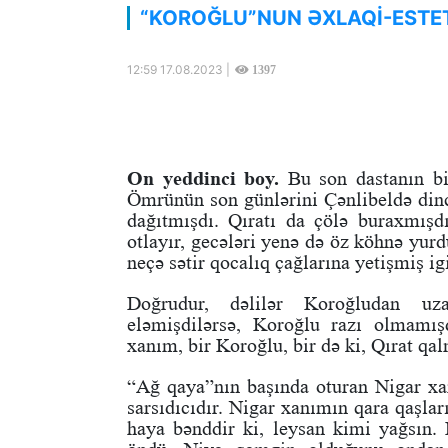
“KOROĞLU”NUN ƏXLAQİ-ESTETİ
12:59 17.08.2023 |
1397
On yeddinci boy.
Bu son dastanın bir
Ömrünün son günlərini Çənlibeldə dinc
dağıtmışdı. Qıratı da çölə buraxmışdı
otlayır, gecələri yenə də öz köhnə yur
neçə sətir qocalıq çağlarına yetişmiş i
Doğrudur, dəlilər Koroğludan uz
eləmişdilərsə, Koroğlu razı olmamış
xanım, bir Koroğlu, bir də ki, Qırat qal
“Ağ qaya”nın başında oturan Nigar xa
sarsıdıcıdır. Nigar xanımın qara qaşlar
haya bənddir ki, leysan kimi yağsın.