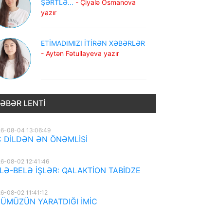
ŞƏRTLƏ...
- Çiyalə Osmanova
yazır
ETİMADIMIZI İTİRƏN XƏBƏRLƏR
- Aytən Fətullayeva yazır
ƏBƏR LENTI
6-08-04 13:06:49
 DİLDƏN ƏN ÖNƏMLİSİ
6-08-02 12:41:46
LƏ-BELƏ İŞLƏR: QALAKTİON TABİDZE
6-08-02 11:41:12
ÜMÜZÜN YARATDIĞI İMİC