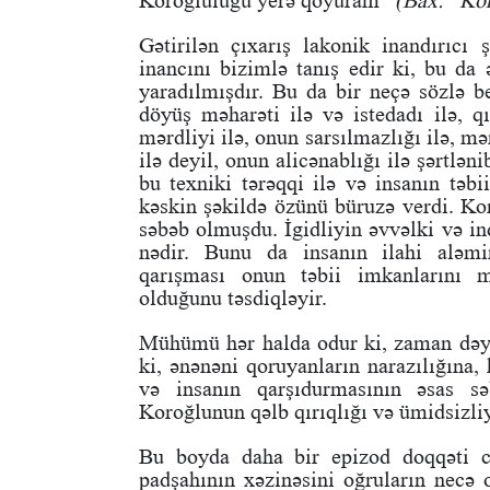
Koroğluluğu yerə qoyuram”
(Bax: “Kor
Gətirilən çıxarış lakonik inandırıcı 
inancını bizimlə tanış edir ki, bu da
yaradılmışdır. Bu da bir neçə sözlə be
döyüş məharəti ilə və istedadı ilə, q
mərdliyi ilə, onun sarsılmazlığı ilə, m
ilə deyil, onun alicənablığı ilə şərtl
bu texniki tərəqqi ilə və insanın təb
kəskin şəkildə özünü büruzə verdi. K
səbəb olmuşdu. İgidliyin əvvəlki və i
nədir. Bunu da insanın ilahi aləmi
qarışması onun təbii imkanlarını 
olduğunu təsdiqləyir.
Mühümü hər halda odur ki, zaman dəyiş
ki, ənənəni qoruyanların narazılığına,
və insanın qarşıdurmasının əsas s
Koroğlunun qəlb qırıqlığı və ümidsizli
Bu boyda daha bir epizod doqqəti cə
padşahının xəzinəsini oğruların necə o