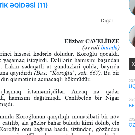
K ƏQİDƏSİ (11)
Digər
Elizbar CAVELİDZE
(əvvəli
burada
)
inci hissəsi kədərlə doludur. Koroğlu qocaldı.
 yaşamaq istəyirdi. Dəlilərin hamısını başından
X
. Lakin sədaqətli at gündüzləri çöldə, bayırda
duna qayıdırdı
(Bax: “Koroğlu”, səh. 667).
Bu bir
gidin qismətinin acınacaqlı hökmüdür.
202
ÜÇ
aqlaşmaq istəməmişdilər. Ancaq nə qədər
dı, hamısını dağıtmışdı. Çənlibeldə bir Nigar
202
mışdı.
BE
nımla Koroğlunun qarşılıqlı münasibəti bir növ
202
ı çatılıb, ala gözlər bahar buludu kimi dolub, elə
ÖZ
 Koroğlu onu bağrına basdı, üzündən, gözündən