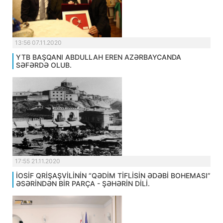
13:56 07.11.2020
YTB BAŞQANI ABDULLAH EREN AZƏRBAYCANDA
SƏFƏRDƏ OLUB.
17:55 21.11.2020
İOSİF QRİŞAŞVİLİNİN “QƏDİM TİFLİSİN ƏDƏBİ BOHEMASI”
ƏSƏRİNDƏN BİR PARÇA - ŞƏHƏRİN DİLİ.