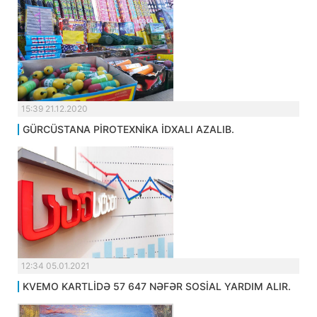
15:39 21.12.2020
GÜRCÜSTANA PİROTEXNİKA İDXALI AZALIB.
12:34 05.01.2021
KVEMO KARTLİDƏ 57 647 NƏFƏR SOSİAL YARDIM ALIR.