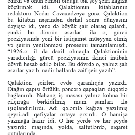
edirdi və onun etməli olduğu tək şey şeiri kağıza
köçürmək idi. Qalaktionun kitablarının
redaktoru Nodar Cavaxadzeyə görə, Qalaktion
bu kitabın nəşrindən dərhal sonra dünyasını
dəyişsə idi, yenə də böyük şair olaraq qalardı,
çünki bu dövrün əsərləri ilə o, gürcü
poeziyasında yeni bir istiqamət müəyyən etmiş
və şeirin yenilənməsi prosesini tamamlamışdı.
“1926-cı il də daxil olmaqla Qalaktioninin
yaradıcılığı gürcü poeziyasının ikinci intibah
dövrü hesab edilə bilər. Bu dövrdə o, yalnız şah
əsərlər yazıb, nadir hallarda zəif şeir yazıb”.
Qalaktion şeirləri evdə qaranlıqda yazırdı.
Otağın qapısı örtülür, pəncərə qapaqları diqqətlə
bağlanırdı. Nəhəng iş masası yalnız köhnə bir
çilçırağa bərkidilmiş mum şamları ilə
işıqlandırılırdı. Adi qələmlə kağıza yazılmış
qeyri-adi qafiyələr ortaya çıxırdı. O həmişə
yazmağa hazır idi. O hər yerdə və hər şeydə
yazırdı: maşında, yolda, salfetlərdə, siqaret
qutularında.