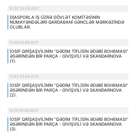
20:52 20.05.2021
DİASPORLA İŞ ÜZRƏ DÖVLƏT KOMİTƏSİNİN
NÜMAYƏNDƏLƏRİ QARDABANİ GƏNCLƏR MƏRKƏZİNDƏ
OLUBLAR.
12:36 05.06.2021
İOSİF QRİŞAŞVİLİNİN “QƏDİM TİFLİSİN ƏDƏBİ BOHEMASI”
ƏSƏRİNDƏN BİR PARÇA - GİVİŞVİLİ VƏ SKANDARNOVA
(1).
12:43 05.06.2021
İOSİF QRİŞAŞVİLİNİN “QƏDİM TİFLİSİN ƏDƏBİ BOHEMASI”
ƏSƏRİNDƏN BİR PARÇA - GİVİŞVİLİ VƏ SKANDARNOVA
(2).
12:19 05.06.2021
İOSİF QRİŞAŞVİLİNİN “QƏDİM TİFLİSİN ƏDƏBİ BOHEMASI”
ƏSƏRİNDƏN BİR PARÇA - GİVİŞVİLİ VƏ SKANDARNOVA
(3).