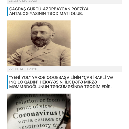
23:33 01.10.2020
ÇAĞDAŞ GÜRCÜ-AZƏRBAYCAN POEZİYA
ANTALOGİYASININ TƏQDİMATI OLUB.
22:09 04.10.2020
“YENİ YOL” YAKOB QOQEBAŞVİLİNİN “ÇAR İRAKLİ VƏ
İNQİLO QADIN” HEKAYƏSİNİ İLK DƏFƏ MİRZƏ
MƏMMƏDOĞLUNUN TƏRCÜMƏSİNDƏ TƏQDİM EDİR.