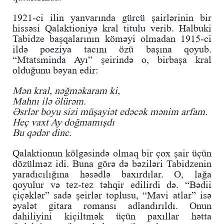
1921-ci ilin yanvarında gürcü şairlərinin bir
hissəsi Qalaktioniyə kral titulu verib. Halbuki
Tabidze başqalarının köməyi olmadan 1915-ci
ildə poeziya tacını özü başına qoyub.
“Mtatsminda Ayı” şeirində o, birbaşa kral
olduğunu bəyan edir:
Mən kral, nəğməkaram ki,
Mahnı ilə ölürəm.
Əsrlər boyu sizi müşayiət edəcək mənim arfam.
Heç vaxt Ay doğmamışdı
Bu qədər dinc.
Qalaktionun kölgəsində olmaq bir çox şair üçün
dözülməz idi. Buna görə də bəziləri Tabidzenin
yaradıcılığına həsədlə baxırdılar. O, lağa
qoyulur və tez-tez təhqir edilirdi də. “Bədii
çiçəklər” sadə şeirlər toplusu, “Mavi atlar” isə
əyalət gitara romansı adlandırıldı. Onun
dahiliyini kiçiltmək üçün paxıllar hətta