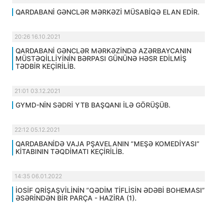
QARDABANİ GƏNCLƏR MƏRKƏZİ MÜSABİQƏ ELAN EDİR.
20:26 16.10.2021
QARDABANİ GƏNCLƏR MƏRKƏZİNDƏ AZƏRBAYCANIN
MÜSTƏQİLLİYİNİN BƏRPASI GÜNÜNƏ HƏSR EDİLMİŞ
TƏDBİR KEÇİRİLİB.
21:01 03.12.2021
GYMD-NİN SƏDRİ YTB BAŞQANI İLƏ GÖRÜŞÜB.
22:12 05.12.2021
QARDABANİDƏ VAJA PŞAVELANIN “MEŞƏ KOMEDİYASI”
KİTABININ TƏQDİMATI KEÇİRİLİB.
14:35 06.01.2022
İOSİF QRİŞAŞVİLİNİN “QƏDİM TİFLİSİN ƏDƏBİ BOHEMASI”
ƏSƏRİNDƏN BİR PARÇA - HAZİRA (1).