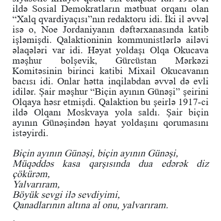
ildə Sosial Demokratların mətbuat orqanı olan
“Xalq qvardiyaçısı”nın redaktoru idi. İki il əvvəl
isə o, Noe Jordaniyanın dəftərxanasında katib
işləmişdi. Qalaktioninin kommunistlərlə ailəvi
əlaqələri var idi. Həyat yoldaşı Olqa Okucava
məşhur bolşevik, Gürcüstan Mərkəzi
Komitəsinin birinci katibi Mixail Okucavanın
bacısı idi. Onlar hətta inqilabdan əvvəl də evli
idilər. Şair məşhur “Biçin ayının Günəşi” şeirini
Olqaya həsr etmişdi. Qalaktion bu şeirlə 1917-ci
ildə Olqanı Moskvaya yola saldı. Şair biçin
ayının Günəşindən həyat yoldaşını qorumasını
istəyirdi.
Biçin ayının Günəşi, biçin ayının Günəşi,
Müqəddəs kasa qarşısında dua edərək diz
çökürəm,
Yalvarıram,
Böyük sevgi ilə sevdiyimi,
Qanadlarının altına al onu, yalvarıram.