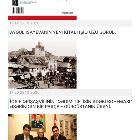
12:45 22.10.2020
AYGÜL İSAYEVANIN YENİ KİTABI İŞIQ ÜZÜ GÖRÜB.
17:20 22.10.2020
İOSİF QRİŞAŞVİLİNİN “QƏDİM TİFLİSİN ƏDƏBİ BOHEMASI”
ƏSƏRİNDƏN BİR PARÇA - GÜRCÜSTANIN ÜRƏYİ.