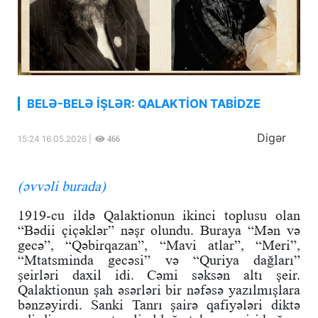
BELƏ-BELƏ İŞLƏR: QALAKTİON TABİDZE
Digər
15:24 16.05.2026 |
466
(əvvəli burada)
1919-cu ildə Qalaktionun ikinci toplusu olan
“Bədii çiçəklər” nəşr olundu. Buraya “Mən və
gecə”, “Qəbirqazan”, “Mavi atlar”, “Meri”,
“Mtatsminda gecəsi” və “Quriya dağları”
şeirləri daxil idi. Cəmi səksən altı şeir.
Qalaktionun şah əsərləri bir nəfəsə yazılmışlara
bənzəyirdi. Sanki Tanrı şairə qafiyələri diktə