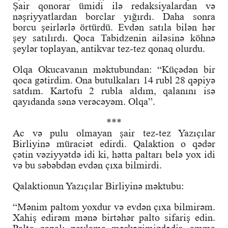
Şair qonorar ümidi ilə redaksiyalardan və
nəşriyyatlardan borclar yığırdı. Daha sonra
borcu şeirlərlə örtürdü. Evdən satıla bilən hər
şey satılırdı. Qoca Tabidzenin ailəsinə köhnə
şeylər toplayan, antikvar tez-tez qonaq olurdu.
Olqa Okucavanın məktubundan: “Küçədən bir
qoca gətirdim. Ona butulkaları 14 rubl 28 qəpiyə
satdım. Kartofu 2 rubla aldım, qalanını isə
qayıdanda sənə verəcəyəm. Olqa”.
***
Ac və pulu olmayan şair tez-tez Yazıçılar
Birliyinə müraciət edirdi. Qalaktion o qədər
çətin vəziyyətdə idi ki, hətta paltarı belə yox idi
və bu səbəbdən evdən çıxa bilmirdi.
Qalaktionun Yazıçılar Birliyinə məktubu:
“Mənim paltom yoxdur və evdən çıxa bilmirəm.
Xahiş edirəm mənə birtəhər palto sifariş edin.
Palto qapalı paylama mərkəzimizdədir, amma