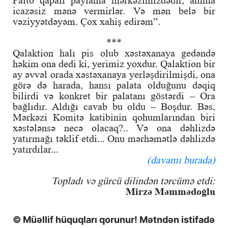
icazəsiz mənə vermirlər. Və mən belə bir
vəziyyətdəyəm. Çox xahiş edirəm”.
***
Qalaktion halı pis olub xəstəxanaya gedəndə
həkim ona dedi ki, yerimiz yoxdur. Qalaktion bir
ay əvvəl orada xəstəxanaya yerləşdirilmişdi, ona
görə də harada, hansı palata olduğunu dəqiq
bilirdi və konkret bir palatanı göstərdi – Ora
bağlıdır. Aldığı cavab bu oldu – Boşdur. Bəs,
Mərkəzi Komitə katibinin qohumlarından biri
xəstələnsə necə olacaq?.. Və ona dəhlizdə
yatırmağı təklif etdi... Onu mərhəmətlə dəhlizdə
yatırdılar...
(davamı burada)
Topladı və gürcü dilindən tərcümə etdi:
Mirzə Məmmədoğlu
© Müəllif hüquqları qorunur! Mətndən istifadə