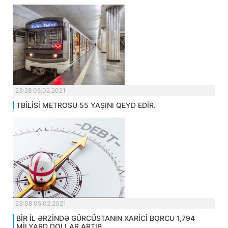
23:28 05.02.2021
TBİLİSİ METROSU 55 YAŞINI QEYD EDİR.
23:08 05.02.2021
BİR İL ƏRZİNDƏ GÜRCÜSTANIN XARİCİ BORCU 1,794
MİLYARD DOLLAR ARTIB.