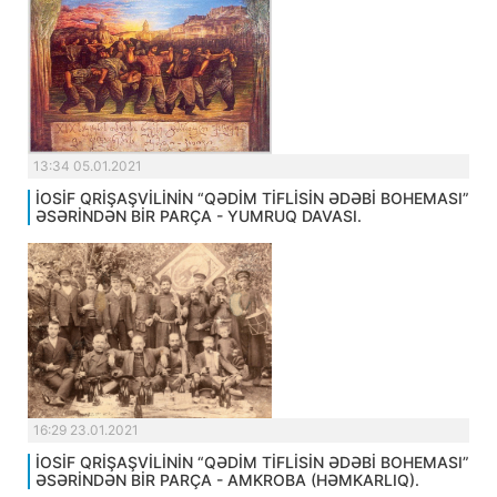
13:34 05.01.2021
İOSİF QRİŞAŞVİLİNİN “QƏDİM TİFLİSİN ƏDƏBİ BOHEMASI”
ƏSƏRİNDƏN BİR PARÇA - YUMRUQ DAVASI.
16:29 23.01.2021
İOSİF QRİŞAŞVİLİNİN “QƏDİM TİFLİSİN ƏDƏBİ BOHEMASI”
ƏSƏRİNDƏN BİR PARÇA - AMKROBA (HƏMKARLIQ).