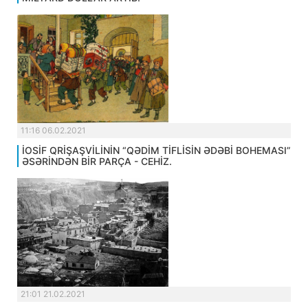
11:16 06.02.2021
İOSİF QRİŞAŞVİLİNİN “QƏDİM TİFLİSİN ƏDƏBİ BOHEMASI”
ƏSƏRİNDƏN BİR PARÇA - CEHİZ.
21:01 21.02.2021