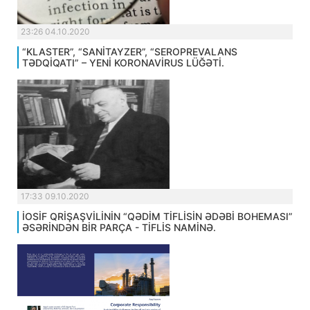
23:26 04.10.2020
“KLASTER”, “SANİTAYZER”, “SEROPREVALANS
TƏDQİQATI” – YENİ KORONAVİRUS LÜĞƏTİ.
17:33 09.10.2020
İOSİF QRİŞAŞVİLİNİN “QƏDİM TİFLİSİN ƏDƏBİ BOHEMASI”
ƏSƏRİNDƏN BİR PARÇA - TİFLİS NAMİNƏ.