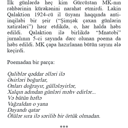
İlk günlərdə heç kim Gürcüstan MK-nın
rəhbərinin kürəkənini narahat etmirdi. Lakin
Qalaktion 1924-cü il üsyanı haqqında anti-
inqilabi bir şeir (“Şimşək çaxan günlərin
xatirələri”) həsr etdikdə, o, hər halda həbs
edildi. Qalaktion ilə birlikdə “Mnatobi”
jurnalının 5-ci sayında dərc olunan poema da
həbs edildi. MK çapa hazırlanan bütün sayını ələ
keçirdi.
Poemadan bir parça:
Qaliblər qəddar əlləri ilə
Əsirləri boğurlar,
Onları doğrayır, güllələyirlər,
Xalqın adından günləri məhv edirlər...
Və bütün həftə
Vağzaldan o yana
Dayandı qatar
Ölülər sıra ilə sərilib bir örtük olmadan.
***