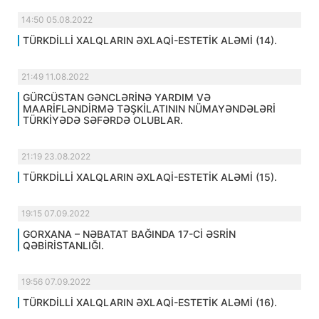
14:50 05.08.2022
TÜRKDİLLİ XALQLARIN ƏXLAQİ-ESTETİK ALƏMİ (14).
21:49 11.08.2022
GÜRCÜSTAN GƏNCLƏRİNƏ YARDIM VƏ
MAARİFLƏNDİRMƏ TƏŞKİLATININ NÜMAYƏNDƏLƏRİ
TÜRKİYƏDƏ SƏFƏRDƏ OLUBLAR.
21:19 23.08.2022
TÜRKDİLLİ XALQLARIN ƏXLAQİ-ESTETİK ALƏMİ (15).
19:15 07.09.2022
GORXANA – NƏBATAT BAĞINDA 17-Cİ ƏSRİN
QƏBİRİSTANLIĞI.
19:56 07.09.2022
TÜRKDİLLİ XALQLARIN ƏXLAQİ-ESTETİK ALƏMİ (16).