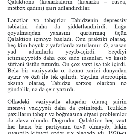
Qalaktionu (kuxarkaların (kuxarka – rusca,
mətbəx qadını) şairi adlandırdılar.
Lənətlər və təhqirlər Tabidzenin depressiv
təbiətini daha da şiddətləndirirdi. Lağa
qoyulmaqdan yaxasını qurtarmaq üçün
Qalaktion içməyə başladı. Onu praktiki olaraq,
heç kim böyük ziyafətlərdə xatırlamır. O, əsasən
yad adamlarla yeyib-içirdi. Seçdiyi
ictimaiyyətdə daha çox sadə insanları və kasıb
süfrəni üstün tuturdu. Ən çox vaxt isə tək içirdi.
Belə bir vəziyyətdə o, özünü xarici dünyadan
ayırır və özü ilə tək qalırdı. Yayılan stereotipin
əksinə olaraq, Tabidze sərxoş olarkən nə
gündəlik, nə də şeir yazırdı.
Ölkədəki vəziyyətlə əlaqədar olaraq şairin
mənəvi vəziyyəti daha da çətinləşdi. Tezliklə
paxılların təhqir və boğmasına siyasi problemlər
də əlavə olundu. Doğrudur, Qalaktion heç vaxt
hər hansı bir partiyanın üzvü olmayıb, lakin
siyasətlə kifayət qədər sıx əlaqədə idi. 1920-ci