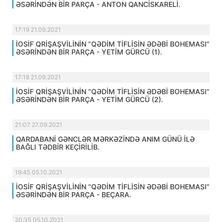
ƏSƏRİNDƏN BİR PARÇA - ANTON QANCİSKARELİ.
17:19 21.09.2021
İOSİF QRİŞAŞVİLİNİN “QƏDİM TİFLİSİN ƏDƏBİ BOHEMASI”
ƏSƏRİNDƏN BİR PARÇA - YETİM GÜRCÜ (1).
17:18 21.09.2021
İOSİF QRİŞAŞVİLİNİN “QƏDİM TİFLİSİN ƏDƏBİ BOHEMASI”
ƏSƏRİNDƏN BİR PARÇA - YETİM GÜRCÜ (2).
21:07 27.09.2021
QARDABANİ GƏNCLƏR MƏRKƏZİNDƏ ANIM GÜNÜ İLƏ
BAĞLI TƏDBİR KEÇİRİLİB.
19:45 05.10.2021
İOSİF QRİŞAŞVİLİNİN “QƏDİM TİFLİSİN ƏDƏBİ BOHEMASI”
ƏSƏRİNDƏN BİR PARÇA - BEÇARA.
20:35 05.10.2021