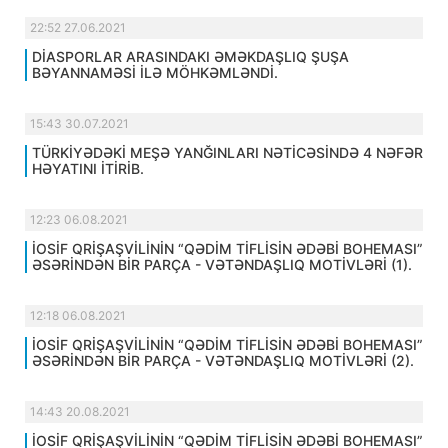
22:52 27.06.2021
DİASPORLAR ARASINDAKI ƏMƏKDAŞLIQ ŞUŞA
BƏYANNAMƏSİ İLƏ MÖHKƏMLƏNDİ.
15:43 30.07.2021
TÜRKİYƏDƏKİ MEŞƏ YANĞINLARI NƏTİCƏSİNDƏ 4 NƏFƏR
HƏYATINI İTİRİB.
12:23 06.08.2021
İOSİF QRİŞAŞVİLİNİN “QƏDİM TİFLİSİN ƏDƏBİ BOHEMASI”
ƏSƏRİNDƏN BİR PARÇA - VƏTƏNDAŞLIQ MOTİVLƏRİ (1).
12:18 06.08.2021
İOSİF QRİŞAŞVİLİNİN “QƏDİM TİFLİSİN ƏDƏBİ BOHEMASI”
ƏSƏRİNDƏN BİR PARÇA - VƏTƏNDAŞLIQ MOTİVLƏRİ (2).
14:43 20.08.2021
İOSİF QRİŞAŞVİLİNİN “QƏDİM TİFLİSİN ƏDƏBİ BOHEMASI”