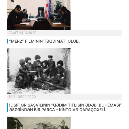
23:47 24.11.2020
“MER2” FİLMİNİN TƏQDİMATI OLUB.
16:21 05.12.2020
İOSİF QRİŞAŞVİLİNİN “QƏDİM TİFLİSİN ƏDƏBİ BOHEMASI”
ƏSƏRİNDƏN BİR PARÇA - KİNTO VƏ QARAÇOXELİ.