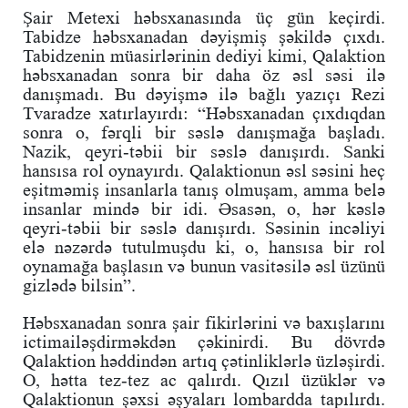
Şair Metexi həbsxanasında üç gün keçirdi.
Tabidze həbsxanadan dəyişmiş şəkildə çıxdı.
Tabidzenin müasirlərinin dediyi kimi, Qalaktion
həbsxanadan sonra bir daha öz əsl səsi ilə
danışmadı. Bu dəyişmə ilə bağlı yazıçı Rezi
Tvaradze xatırlayırdı: “Həbsxanadan çıxdıqdan
sonra o, fərqli bir səslə danışmağa başladı.
Nazik, qeyri-təbii bir səslə danışırdı. Sanki
hansısa rol oynayırdı. Qalaktionun əsl səsini heç
eşitməmiş insanlarla tanış olmuşam, amma belə
insanlar mində bir idi. Əsasən, o, hər kəslə
qeyri-təbii bir səslə danışırdı. Səsinin incəliyi
elə nəzərdə tutulmuşdu ki, o, hansısa bir rol
oynamağa başlasın və bunun vasitəsilə əsl üzünü
gizlədə bilsin”.
Həbsxanadan sonra şair fikirlərini və baxışlarını
ictimailəşdirməkdən çəkinirdi. Bu dövrdə
Qalaktion həddindən artıq çətinliklərlə üzləşirdi.
O, hətta tez-tez ac qalırdı. Qızıl üzüklər və
Qalaktionun şəxsi əşyaları lombardda tapılırdı.