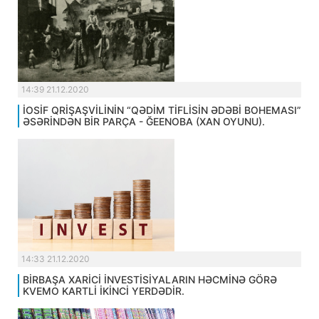
14:39 21.12.2020
İOSİF QRİŞAŞVİLİNİN “QƏDİM TİFLİSİN ƏDƏBİ BOHEMASI”
ƏSƏRİNDƏN BİR PARÇA - ĞEENOBA (XAN OYUNU).
14:33 21.12.2020
BİRBAŞA XARİCİ İNVESTİSİYALARIN HƏCMİNƏ GÖRƏ
KVEMO KARTLİ İKİNCİ YERDƏDİR.